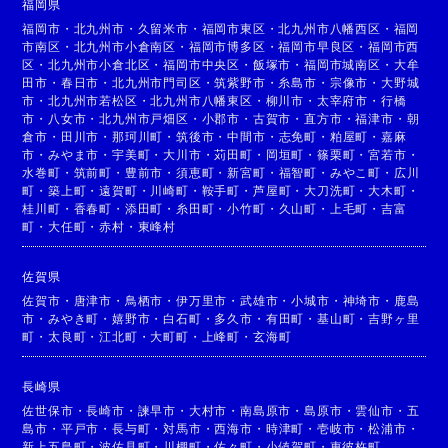
福岡県
福岡市
・
北九州市
・
久留米市
・
福岡市東区
・
北九州市八幡西区
・
福岡
市南区
・
北九州市小倉南区
・
福岡市博多区
・
福岡市早良区
・
福岡市西
区
・
北九州市小倉北区
・
福岡市中央区
・
飯塚市
・
福岡市城南区
・
大牟
田市
・
春日市
・
北九州市門司区
・
筑紫野市
・
糸島市
・
宗像市
・
大野城
市
・
北九州市若松区
・
北九州市八幡東区
・
柳川市
・
太宰府市
・
行橋
市
・
八女市
・
北九州市戸畑区
・
小郡市
・
古賀市
・
直方市
・
福津市
・
朝
倉市
・
田川市
・
那珂川町
・
筑後市
・
中間市
・
志免町
・
粕屋町
・
嘉麻
市
・
みやま市
・
宇美町
・
大川市
・
苅田町
・
岡垣町
・
篠栗町
・
宮若市
・
水巻町
・
筑前町
・
豊前市
・
須恵町
・
新宮町
・
福智町
・
みやこ町
・
広川
町
・
築上町
・
遠賀町
・
川崎町
・
鞍手町
・
芦屋町
・
大刀洗町
・
大木町
・
桂川町
・
香春町
・
添田町
・
糸田町
・
小竹町
・
久山町
・
上毛町
・
吉富
町
・
大任町
・
赤村
・
東峰村
佐賀県
佐賀市
・
唐津市
・
鳥栖市
・
伊万里市
・
武雄市
・
小城市
・
神埼市
・
鹿島
市
・
みやき町
・
嬉野市
・
白石町
・
多久市
・
有田町
・
基山町
・
吉野ヶ里
町
・
太良町
・
江北町
・
大町町
・
上峰町
・
玄海町
長崎県
佐世保市
・
長崎市
・
諫早市
・
大村市
・
南島原市
・
島原市
・
雲仙市
・
五
島市
・
平戸市
・
長与町
・
対馬市
・
西海市
・
時津町
・
壱岐市
・
松浦市
・
新上五島町
・
波佐見町
・
川棚町
・
佐々町
・
小値賀町
・
東彼杵町