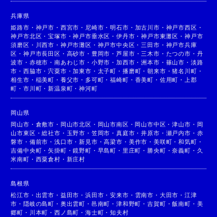
兵庫県
姫路市
・
神戸市
・
西宮市
・
尼崎市
・
明石市
・
加古川市
・
神戸市西区
・
神戸市北区
・
宝塚市
・
神戸市垂水区
・
伊丹市
・
神戸市東灘区
・
神戸市
須磨区
・
川西市
・
神戸市灘区
・
神戸市中央区
・
三田市
・
神戸市兵庫
区
・
神戸市長田区
・
高砂市
・
豊岡市
・
芦屋市
・
三木市
・
たつの市
・
丹
波市
・
赤穂市
・
南あわじ市
・
小野市
・
加西市
・
洲本市
・
篠山市
・
淡路
市
・
西脇市
・
宍粟市
・
加東市
・
太子町
・
播磨町
・
朝来市
・
猪名川町
・
相生市
・
稲美町
・
養父市
・
多可町
・
福崎町
・
香美町
・
佐用町
・
上郡
町
・
市川町
・
新温泉町
・
神河町
岡山県
岡山市
・
倉敷市
・
岡山市北区
・
岡山市南区
・
岡山市中区
・
津山市
・
岡
山市東区
・
総社市
・
玉野市
・
笠岡市
・
真庭市
・
井原市
・
瀬戸内市
・
赤
磐市
・
備前市
・
浅口市
・
新見市
・
高梁市
・
美作市
・
美咲町
・
和気町
・
吉備中央町
・
矢掛町
・
鏡野町
・
早島町
・
里庄町
・
勝央町
・
奈義町
・
久
米南町
・
西粟倉村
・
新庄村
島根県
松江市
・
出雲市
・
益田市
・
浜田市
・
安来市
・
雲南市
・
大田市
・
江津
市
・
隠岐の島町
・
奥出雲町
・
邑南町
・
津和野町
・
吉賀町
・
飯南町
・
美
郷町
・
川本町
・
西ノ島町
・
海士町
・
知夫村