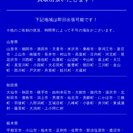
下記地域は即日出張可能です！
※
他のご依頼の状況、時間帯によって不可の場合がございます。
山形県
山形市
・
鶴岡市
・
酒田市
・
天童市
・
米沢市
・
東根市
・
寒河江市
・
新庄
市
・
上山市
・
南陽市
・
長井市
・
村山市
・
高畠町
・
庄内町
・
河北町
・
尾
花沢市
・
川西町
・
遊佐町
・
白鷹町
・
山辺町
・
中山町
・
最上町
・
大江
町
・
真室川町
・
小国町
・
大石田町
・
飯豊町
・
朝日町
・
三川町
・
金山
町
・
西川町
・
戸沢村
・
舟形町
・
鮭川村
・
大蔵村
秋田県
大仙市
・
秋田市
・
横手市
・
由利本荘市
・
大館市
・
能代市
・
湯沢市
・
北
秋田市
・
鹿角市
・
潟上市
・
男鹿市
・
仙北市
・
美郷町
・
にかほ市
・
三種
町
・
羽後町
・
八郎潟町
・
五城目町
・
八峰町
・
小坂町
・
井川町
・
東成瀬
村
・
藤里町
・
大潟村
・
上小阿仁村
栃木県
宇都宮市
・
小山市
・
栃木市
・
足利市
・
佐野市
・
那須塩原市
・
鹿沼市
・