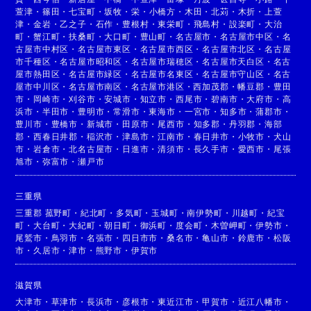
萱津
・
篠田
・
七宝町
・
坂牧
・
栄
・
小橋方
・
木田
・
北苅
・
木折
・
上萱
津
・
金岩
・
乙之子
・
石作
・
豊根村
・
東栄町
・
飛島村
・
設楽町
・
大治
町
・
蟹江町
・
扶桑町
・
大口町
・
豊山町
・
名古屋市
・
名古屋市中区
・
名
古屋市中村区
・
名古屋市東区
・
名古屋市西区
・
名古屋市北区
・
名古屋
市千種区
・
名古屋市昭和区
・
名古屋市瑞穂区
・
名古屋市天白区
・
名古
屋市熱田区
・
名古屋市緑区
・
名古屋市名東区
・
名古屋市守山区
・
名古
屋市中川区
・
名古屋市南区
・
名古屋市港区
・
西加茂郡
・
幡豆郡
・
豊田
市
・
岡崎市
・
刈谷市
・
安城市
・
知立市
・
西尾市
・
碧南市
・
大府市
・
高
浜市
・
半田市
・
豊明市
・
常滑市
・
東海市
・
一宮市
・
知多市
・
蒲郡市
・
豊川市
・
豊橋市
・
新城市
・
田原市
・
尾西市
・
知多郡
・
丹羽郡
・
海部
郡
・
西春日井郡
・
稲沢市
・
津島市
・
江南市
・
春日井市
・
小牧市
・
犬山
市
・
岩倉市
・
北名古屋市
・
日進市
・
清須市
・
長久手市
・
愛西市
・
尾張
旭市
・
弥富市
・
瀬戸市
三重県
三重郡 菰野町
・
紀北町
・
多気町
・
玉城町
・
南伊勢町
・
川越町
・
紀宝
町
・
大台町
・
大紀町
・
朝日町
・
御浜町
・
度会町
・
木曽岬町
・
伊勢市
・
尾鷲市
・
鳥羽市
・
名張市
・
四日市市
・
桑名市
・
亀山市
・
鈴鹿市
・
松阪
市
・
久居市
・
津市
・
熊野市
・
伊賀市
滋賀県
大津市
・
草津市
・
長浜市
・
彦根市
・
東近江市
・
甲賀市
・
近江八幡市
・