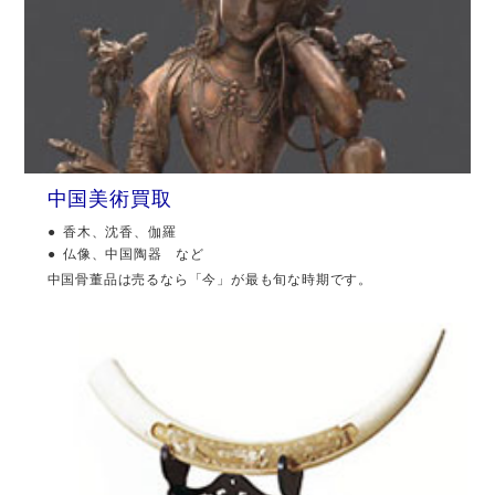
中国美術買取
香木、沈香、伽羅
仏像、中国陶器 など
中国骨董品は売るなら「今」が最も旬な時期です。