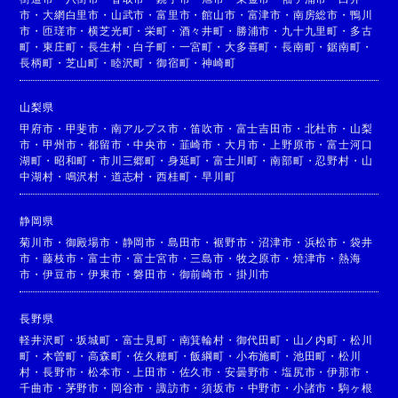
市
・
大網白里市
・
山武市
・
富里市
・
館山市
・
富津市
・
南房総市
・
鴨川
市
・
匝瑳市
・
横芝光町
・
栄町
・
酒々井町
・
勝浦市
・
九十九里町
・
多古
町
・
東庄町
・
長生村
・
白子町
・
一宮町
・
大多喜町
・
長南町
・
鋸南町
・
長柄町
・
芝山町
・
睦沢町
・
御宿町
・
神崎町
山梨県
甲府市
・
甲斐市
・
南アルプス市
・
笛吹市
・
富士吉田市
・
北杜市
・
山梨
市
・
甲州市
・
都留市
・
中央市
・
韮崎市
・
大月市
・
上野原市
・
富士河口
湖町
・
昭和町
・
市川三郷町
・
身延町
・
富士川町
・
南部町
・
忍野村
・
山
中湖村
・
鳴沢村
・
道志村
・
西桂町
・
早川町
静岡県
菊川市
・
御殿場市
・
静岡市
・
島田市
・
裾野市
・
沼津市
・
浜松市
・
袋井
市
・
藤枝市
・
富士市
・
富士宮市
・
三島市
・
牧之原市
・
焼津市
・
熱海
市
・
伊豆市
・
伊東市
・
磐田市
・
御前崎市
・
掛川市
長野県
軽井沢町
・
坂城町
・
富士見町
・
南箕輪村
・
御代田町
・
山ノ内町
・
松川
町
・
木曽町
・
高森町
・
佐久穂町
・
飯綱町
・
小布施町
・
池田町
・
松川
村
・
長野市
・
松本市
・
上田市
・
佐久市
・
安曇野市
・
塩尻市
・
伊那市
・
千曲市
・
茅野市
・
岡谷市
・
諏訪市
・
須坂市
・
中野市
・
小諸市
・
駒ヶ根