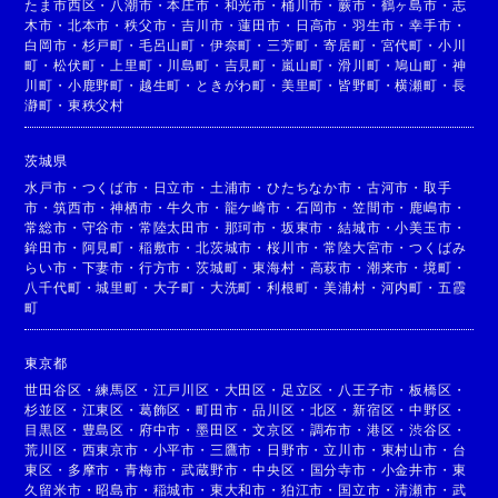
たま市西区
・
八潮市
・
本庄市
・
和光市
・
桶川市
・
蕨市
・
鶴ヶ島市
・
志
木市
・
北本市
・
秩父市
・
吉川市
・
蓮田市
・
日高市
・
羽生市
・
幸手市
・
白岡市
・
杉戸町
・
毛呂山町
・
伊奈町
・
三芳町
・
寄居町
・
宮代町
・
小川
町
・
松伏町
・
上里町
・
川島町
・
吉見町
・
嵐山町
・
滑川町
・
鳩山町
・
神
川町
・
小鹿野町
・
越生町
・
ときがわ町
・
美里町
・
皆野町
・
横瀬町
・
長
瀞町
・
東秩父村
茨城県
水戸市
・
つくば市
・
日立市
・
土浦市
・
ひたちなか市
・
古河市
・
取手
市
・
筑西市
・
神栖市
・
牛久市
・
龍ケ崎市
・
石岡市
・
笠間市
・
鹿嶋市
・
常総市
・
守谷市
・
常陸太田市
・
那珂市
・
坂東市
・
結城市
・
小美玉市
・
鉾田市
・
阿見町
・
稲敷市
・
北茨城市
・
桜川市
・
常陸大宮市
・
つくばみ
らい市
・
下妻市
・
行方市
・
茨城町
・
東海村
・
高萩市
・
潮来市
・
境町
・
八千代町
・
城里町
・
大子町
・
大洗町
・
利根町
・
美浦村
・
河内町
・
五霞
町
東京都
世田谷区
・
練馬区
・
江戸川区
・
大田区
・
足立区
・
八王子市
・
板橋区
・
杉並区
・
江東区
・
葛飾区
・
町田市
・
品川区
・
北区
・
新宿区
・
中野区
・
目黒区
・
豊島区
・
府中市
・
墨田区
・
文京区
・
調布市
・
港区
・
渋谷区
・
荒川区
・
西東京市
・
小平市
・
三鷹市
・
日野市
・
立川市
・
東村山市
・
台
東区
・
多摩市
・
青梅市
・
武蔵野市
・
中央区
・
国分寺市
・
小金井市
・
東
久留米市
・
昭島市
・
稲城市
・
東大和市
・
狛江市
・
国立市
・
清瀬市
・
武