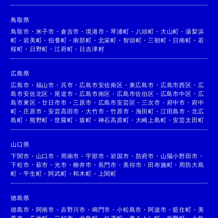
鳥取県
鳥取市
・
米子市
・
倉吉市
・
境港市
・
琴浦町
・
八頭町
・
大山町
・
湯梨浜
町
・
岩美町
・
伯耆町
・
南部町
・
北栄町
・
智頭町
・
三朝町
・
日南町
・
若
桜町
・
日野町
・
江府町
・
日吉津村
広島県
広島市
・
福山市
・
呉市
・
広島市安佐南区
・
東広島市
・
広島市西区
・
広
島市安佐北区
・
尾道市
・
広島市南区
・
広島市佐伯区
・
広島市中区
・
広
島市東区
・
廿日市市
・
三原市
・
広島市安芸区
・
三次市
・
府中市
・
府中
町
・
庄原市
・
安芸高田市
・
大竹市
・
竹原市
・
海田町
・
江田島市
・
北広
島町
・
熊野町
・
世羅町
・
坂町
・
神石高原町
・
大崎上島町
・
安芸太田町
山口県
下関市
・
山口市
・
周南市
・
宇部市
・
岩国市
・
防府市
・
山陽小野田市
・
下松市
・
萩市
・
光市
・
柳井市
・
長門市
・
美祢市
・
田布施町
・
周防大島
町
・
平生町
・
阿武町
・
和木町
・
上関町
徳島県
徳島市
・
阿南市
・
吉野川市
・
鳴門市
・
小松島市
・
阿波市
・
藍住町
・
美