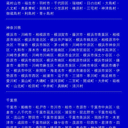
蔵村山市
・
福生市
・
羽村市
・
千代田区
・
瑞穂町
・
日の出町
・
大島町
・
八丈町
・
奥多摩町
・
新島村
・
小笠原村
・
檜原村
・
三宅村
・
神津島村
・
御蔵島村
・
利島村
・
青ヶ島村
神奈川県
横浜市
・
川崎市
・
相模原市
・
横須賀市
・
藤沢市
・
横浜市青葉区
・
相模
原市南区
・
横浜市港北区
・
横浜市戸塚区
・
横浜市鶴見区
・
相模原市中
央区
・
平塚市
・
横浜市旭区
・
茅ヶ崎市
・
川崎市中原区
・
横浜市神奈川
区
・
大和市
・
厚木市
・
横浜市港南区
・
川崎市宮前区
・
川崎市高津区
・
川崎市多摩区
・
川崎市川崎区
・
横浜市金沢区
・
横浜市保土ケ谷区
・
小
田原市
・
横浜市都筑区
・
横浜市南区
・
相模原市緑区
・
横浜市緑区
・
鎌
倉市
・
秦野市
・
川崎市麻生区
・
横浜市泉区
・
川崎市幸区
・
横浜市磯子
区
・
横浜市中区
・
座間市
・
海老名市
・
横浜市瀬谷区
・
横浜市栄区
・
伊
勢原市
・
横浜市西区
・
綾瀬市
・
逗子市
・
三浦市
・
寒川町
・
南足柄市
・
愛川町
・
葉山町
・
大磯町
・
湯河原町
・
二宮町
・
開成町
・
大井町
・
箱根
町
・
山北町
・
松田町
・
中井町
・
真鶴町
・
清川村
千葉県
千葉市
・
船橋市
・
松戸市
・
市川市
・
柏市
・
市原市
・
千葉市中央区
・
佐
倉市
・
八千代市
・
千葉市花見川区
・
浦安市
・
習志野市
・
千葉市稲毛
区
・
流山市
・
野田市
・
千葉市若葉区
・
千葉市美浜区
・
我孫子市
・
木更
津市
・
成田市
・
千葉市緑区
・
鎌ケ谷市
・
茂原市
・
印西市
・
君津市
・
四
街道市
・
八街市
・
香取市
・
銚子市
・
旭市
・
東金市
・
袖ケ浦市
・
白井