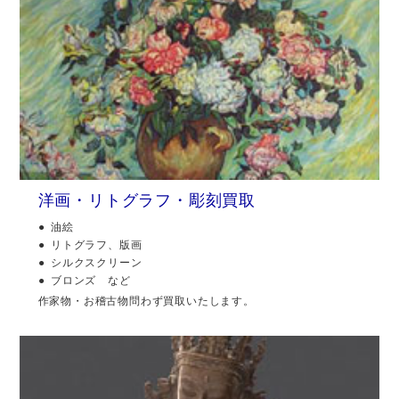
洋画・リトグラフ・彫刻買取
油絵
リトグラフ、版画
シルクスクリーン
ブロンズ など
作家物・お稽古物問わず買取いたします。