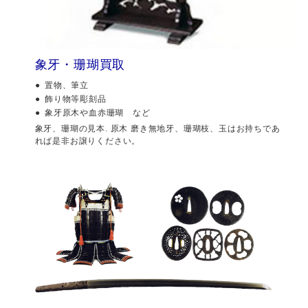
象牙・珊瑚買取
置物、筆立
飾り物等彫刻品
象牙原木や血赤珊瑚 など
象牙、珊瑚の見本. 原木 磨き無地牙、珊瑚枝、玉はお持ちであ
れば是非お譲りください。