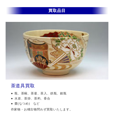
買取品目
茶道具買取
瓶、茶碗、茶釜、茶入、鉄瓶、銀瓶
水差、茶掛、茶杓、香合
棗(なつめ) など
作家物・お稽古物問わず買取いたします。