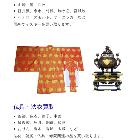
山崎、響、白州
軽井沢、余市、竹鶴、駒ケ岳、宮城峡
イチローズモルト、ザ・ニッカ など
国産ウィスキーを買い取ります。
仏具・法衣買取
袈裟、色衣、絡子、中啓
輪袈裟、座具、銅鑼、如意
おりん、香木、香炉、太鼓 など
法衣・袈裟・仏具・寺院関連の品を買い取ります。