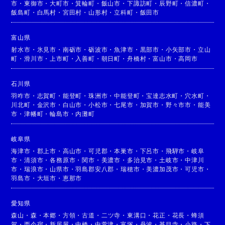
市
・
東御市
・
大町市
・
箕輪町
・
飯山市
・
下諏訪町
・
辰野町
・
信濃町
・
飯島町
・
白馬村
・
宮田村
・
山形村
・
立科町
・
飯田市
富山県
射水市
・
氷見市
・
南砺市
・
砺波市
・
魚津市
・
黒部市
・
小矢部市
・
立山
町
・
滑川市
・
上市町
・
入善町
・
朝日町
・
舟橋村
・
富山市
・
高岡市
石川県
羽咋市
・
志賀町
・
能登町
・
珠洲市
・
中能登町
・
宝達志水町
・
穴水町
・
川北町
・
金沢市
・
白山市
・
小松市
・
七尾市
・
加賀市
・
野々市市
・
能美
市
・
津幡町
・
輪島市
・
内灘町
岐阜県
海津市
・
郡上市
・
高山市
・
可児郡
・
本巣市
・
下呂市
・
飛騨市
・
岐阜
市
・
清須市
・
各務原市
・
関市
・
美濃市
・
多治見市
・
土岐市
・
中津川
市
・
瑞浪市
・
山県市
・
羽島郡安八郡
・
瑞穂市
・
美濃加茂市
・
可児市
・
羽島市
・
大垣市
・
恵那市
愛知県
森山
・
森
・
本郷
・
方領
・
古道
・
二ツ寺
・
東溝口
・
花正
・
花長
・
蜂須
賀
・
西今宿
・
新居屋
・
中橋
・
中萱津
・
富塚
・
丹波
・
甚目寺
・
小路
・
下