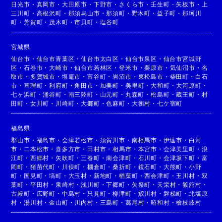
日光市
・
真岡市
・
大田原市
・
下野市
・
さくら市
・
壬生町
・
矢板市
・
上
三川町
・
高根沢町
・
那須烏山市
・
那須町
・
野木町
・
益子町
・
那珂川
町
・
芳賀町
・
茂木町
・
市貝町
・
塩谷町
宮城県
仙台市
・
仙台市青葉区
・
仙台市太白区
・
仙台市泉区
・
仙台市宮城野
区
・
石巻市
・
大崎市
・
仙台市若林区
・
登米市
・
栗原市
・
気仙沼市
・
名
取市
・
多賀城市
・
塩竈市
・
富谷町
・
岩沼市
・
東松島市
・
柴田町
・
白石
市
・
亘理町
・
利府町
・
角田市
・
加美町
・
美里町
・
大和町
・
大河原町
・
七ヶ浜町
・
涌谷町
・
南三陸町
・
山元町
・
丸森町
・
松島町
・
蔵王町
・
村
田町
・
女川町
・
川崎町
・
大郷町
・
色麻町
・
大衡村
・
七ケ宿町
福島県
郡山市
・
福島市
・
会津若松市
・
須賀川市
・
南相馬市
・
伊達市
・
白河
市
・
二本松市
・
喜多方市
・
田村市
・
相馬市
・
本宮市
・
会津美里町
・
浪
江町
・
西郷村
・
矢吹町
・
三春町
・
南会津町
・
石川町
・
会津坂下町
・
富
岡町
・
猪苗代町
・
川俣町
・
棚倉町
・
桑折町
・
鏡石町
・
大熊町
・
小野
町
・
国見町
・
塙町
・
大玉村
・
新地町
・
楢葉町
・
西会津町
・
玉川村
・
双
葉町
・
平田村
・
泉崎村
・
浅川町
・
下郷町
・
矢祭町
・
天栄村
・
飯舘村
・
古殿町
・
広野町
・
中島村
・
只見町
・
柳津町
・
鮫川村
・
磐梯町
・
北塩原
村
・
湯川村
・
金山町
・
川内村
・
三島町
・
葛尾村
・
昭和村
・
檜枝岐村