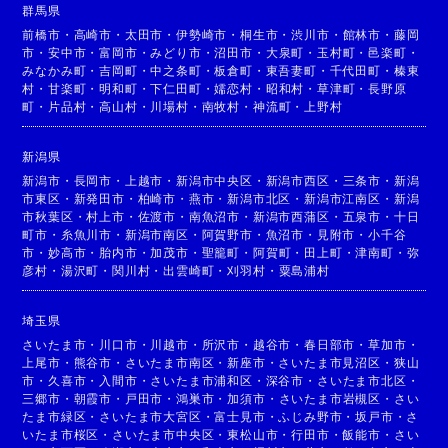
群馬県
前橋市
・
高崎市
・
太田市
・
伊勢崎市
・
桐生市
・
渋川市
・
館林市
・
藤岡
市
・
安中市
・
富岡市
・
みどり市
・
沼田市
・
大泉町
・
玉村町
・
邑楽町
・
みなかみ町
・
吉岡町
・
中之条町
・
板倉町
・
東吾妻町
・
千代田町
・
榛東
村
・
甘楽町
・
明和町
・
下仁田町
・
嬬恋村
・
昭和村
・
草津町
・
長野原
町
・
片品村
・
高山村
・
川場村
・
南牧村
・
神流町
・
上野村
新潟県
新潟市
・
長岡市
・
上越市
・
新潟市中央区
・
新潟市西区
・
三条市
・
新潟
市東区
・
新発田市
・
柏崎市
・
燕市
・
新潟市北区
・
新潟市江南区
・
新潟
市秋葉区
・
村上市
・
佐渡市
・
南魚沼市
・
新潟市西蒲区
・
五泉市
・
十日
町市
・
糸魚川市
・
新潟市南区
・
阿賀野市
・
魚沼市
・
見附市
・
小千谷
市
・
妙高市
・
胎内市
・
加茂市
・
聖籠町
・
阿賀町
・
田上町
・
津南町
・
弥
彦村
・
湯沢町
・
関川村
・
出雲崎町
・
刈羽村
・
粟島浦村
埼玉県
さいたま市
・
川口市
・
川越市
・
所沢市
・
越谷市
・
春日部市
・
草加市
・
上尾市
・
熊谷市
・
さいたま市南区
・
新座市
・
さいたま市見沼区
・
狭山
市
・
久喜市
・
入間市
・
さいたま市浦和区
・
深谷市
・
さいたま市北区
・
三郷市
・
朝霞市
・
戸田市
・
鴻巣市
・
加須市
・
さいたま市岩槻区
・
さい
たま市緑区
・
さいたま市大宮区
・
富士見市
・
ふじみ野市
・
坂戸市
・
さ
いたま市桜区
・
さいたま市中央区
・
東松山市
・
行田市
・
飯能市
・
さい