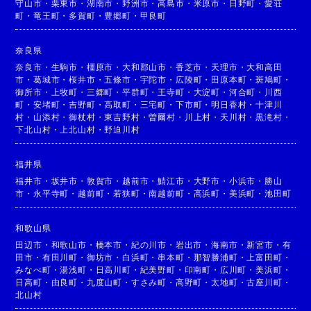
守山市
・
栗東市
・
湖南市
・
野洲市
・
高島市
・
米原市
・
日野町
・
愛荘
町
・
竜王町
・
多賀町
・
豊郷町
・
甲良町
奈良県
奈良市
・
生駒市
・
橿原市
・
大和郡山市
・
香芝市
・
天理市
・
大和高田
市
・
葛城市
・
桜井市
・
五條市
・
宇陀市
・
広陵町
・
田原本町
・
斑鳩町
・
御所市
・
上牧町
・
三郷町
・
平群町
・
王寺町
・
大淀町
・
河合町
・
川西
町
・
安堵町
・
吉野町
・
高取町
・
三宅町
・
下市町
・
明日香村
・
十津川
村
・
山添村
・
御杖村
・
東吉野村
・
曽爾村
・
川上村
・
天川村
・
黒滝村
・
下北山村
・
上北山村
・
野迫川村
福井県
福井市
・
坂井市
・
敦賀市
・
越前市
・
鯖江市
・
大野市
・
小浜市
・
勝山
市
・
永平寺町
・
越前町
・
若狭町
・
南越前町
・
高浜町
・
美浜町
・
池田町
和歌山県
田辺市
・
和歌山市
・
橋本市
・
紀の川市
・
岩出市
・
海南市
・
新宮市
・
有
田市
・
有田川町
・
御坊市
・
白浜町
・
串本町
・
那智勝浦町
・
上富田町
・
みなべ町
・
湯浅町
・
日高川町
・
紀美野町
・
印南町
・
広川町
・
美浜町
・
日高町
・
由良町
・
九度山町
・
すさみ町
・
高野町
・
太地町
・
古座川町
・
北山村