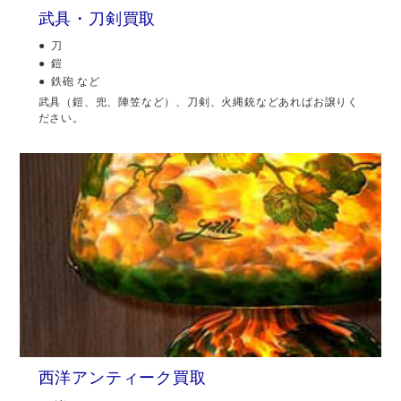
武具・刀剣買取
刀
鎧
鉄砲 など
武具（鎧、兜、陣笠など）、刀剣、火縄銃などあればお譲りく
ださい。
西洋アンティーク買取