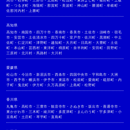
馬市
・
石井町
・
三好市
・
北島町
・
松茂町
・
東みよし町
・
板野町
・
上板
町
・
つるぎ町
・
海陽町
・
那賀町
・
美波町
・
神山町
・
勝浦町
・
牟岐町
・
佐那河内村
・
上勝町
高知県
高知市
・
南国市
・
四万十市
・
香南市
・
香美市
・
土佐市
・
須崎市
・
宿毛
市
・
安芸市
・
土佐清水市
・
四万十町
・
室戸市
・
佐川町
・
黒潮町
・
中土
佐町
・
仁淀川町
・
津野町
・
越知町
・
大月町
・
日高村
・
大豊町
・
土佐
町
・
本山町
・
芸西村
・
東洋町
・
梼原町
・
奈半利町
・
安田町
・
田野町
・
三原村
・
北川村
・
馬路村
・
大川村
愛媛県
松山市
・
今治市
・
新居浜市
・
西条市
・
四国中央市
・
宇和島市
・
大洲
市
・
西予市
・
幡浜市
・
伊予市
・
東温市
・
松前町
・
愛南町
・
砥部町
・
内
子町
・
鬼北町
・
伊方町
・
久万高原町
・
上島町
・
松野町
香川県
丸亀市
・
高松市
・
三豊市
・
観音寺市
・
さぬき市
・
坂出市
・
善通寺市
・
東かがわ市
・
三木町
・
綾川町
・
多度津町
・
まんのう町
・
宇多津町
・
小
豆島町
・
土庄町
・
琴平町
・
直島町