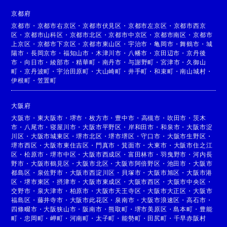
京都府
京都市
・
京都市右京区
・
京都市伏見区
・
京都市左京区
・
京都市西京
区
・
京都市山科区
・
京都市北区
・
京都市中京区
・
京都市南区
・
京都市
上京区
・
京都市下京区
・
京都市東山区
・
宇治市
・
亀岡市
・
舞鶴市
・
城
陽市
・
長岡京市
・
福知山市
・
木津川市
・
八幡市
・
京田辺市
・
京丹後
市
・
向日市
・
綾部市
・
精華町
・
南丹市
・
与謝野町
・
宮津市
・
久御山
町
・
京丹波町
・
宇治田原町
・
大山崎町
・
井手町
・
和束町
・
南山城村
・
伊根町
・
笠置町
大阪府
大阪市
・
東大阪市
・
堺市
・
枚方市
・
豊中市
・
高槻市
・
吹田市
・
茨木
市
・
八尾市
・
寝屋川市
・
大阪市平野区
・
岸和田市
・
和泉市
・
大阪市淀
川区
・
大阪市城東区
・
堺市北区
・
堺市堺区
・
守口市
・
大阪市生野区
・
堺市西区
・
大阪市東住吉区
・
門真市
・
箕面市
・
大東市
・
大阪市住之江
区
・
松原市
・
堺市中区
・
大阪市西成区
・
富田林市
・
羽曳野市
・
河内長
野市
・
大阪市鶴見区
・
大阪市北区
・
大阪市阿倍野区
・
池田市
・
大阪市
都島区
・
泉佐野市
・
大阪市西淀川区
・
貝塚市
・
大阪市旭区
・
大阪市港
区
・
堺市東区
・
摂津市
・
大阪市東成区
・
大阪市西区
・
大阪市中央区
・
交野市
・
泉大津市
・
柏原市
・
大阪市天王寺区
・
大阪市大正区
・
大阪市
福島区
・
藤井寺市
・
大阪市此花区
・
泉南市
・
大阪市浪速区
・
高石市
・
四條畷市
・
大阪狭山市
・
阪南市
・
熊取町
・
堺市美原区
・
島本町
・
豊能
町
・
忠岡町
・
岬町
・
河南町
・
太子町
・
能勢町
・
田尻町
・
千早赤阪村