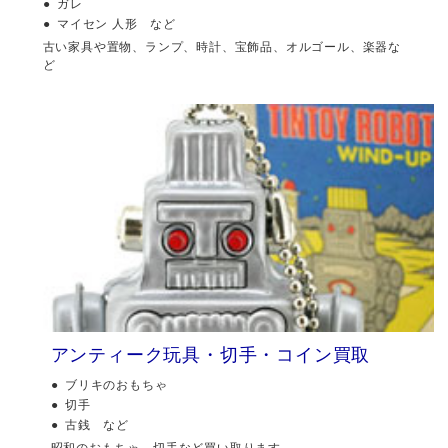
ガレ
マイセン 人形 など
古い家具や置物、ランプ、時計、宝飾品、オルゴール、楽器な
ど
アンティーク玩具・切手・コイン買取
ブリキのおもちゃ
切手
古銭 など
昭和のおもちゃ、切手など買い取ります。