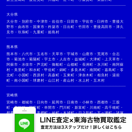
大分県
大分市
・
別府市
・
中津市
・
佐伯市
・
日田市
・
宇佐市
・
臼杵市
・
豊後大
野市
・
由布市
・
国東市
・
杵築市
・
日出町
・
竹田市
・
豊後高田市
・
津久
見市
・
玖珠町
・
九重町
・
姫島村
熊本県
熊本市
・
八代市
・
玉名市
・
天草市
・
宇城市
・
山鹿市
・
荒尾市
・
合志
市
・
菊池市
・
菊陽町
・
宇土市
・
人吉市
・
益城町
・
大津町
・
上天草市
・
阿蘇市
・
水俣市
・
芦北町
・
御船町
・
山都町
・
長洲町
・
氷川町
・
南阿蘇
村
・
美里町
・
和水町
・
甲佐町
・
錦町
・
多良木町
・
南関町
・
嘉島町
・
苓
北町
・
小国町
・
西原村
・
高森町
・
玉東町
・
津奈木町
・
相良村
・
湯前
町
・
南小国町
・
球磨村
・
山江村
・
産山村
・
水上村
・
五木村
宮崎県
宮崎市
・
都城市
・
日向市
・
延岡市
・
日南市
・
小林市
・
西都市
・
三股
町
・
高鍋町
・
国富町
・
串間市
・
門川町
・
新富町
・
川南町
・
高千穂町
・
都農町
・
高原町
・
美郷町
・
綾町
・
木城町
・
日之影町
・
五ヶ瀬町
・
諸塚
村
・
椎葉村
・
西米良村