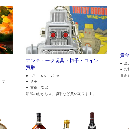
貴
アンティーク玩具・切手・コイン
金
買取
指
貴金
ブリキのおもちゃ
、オ
切手
古銭 など
昭和のおもちゃ、切手など買い取ります。