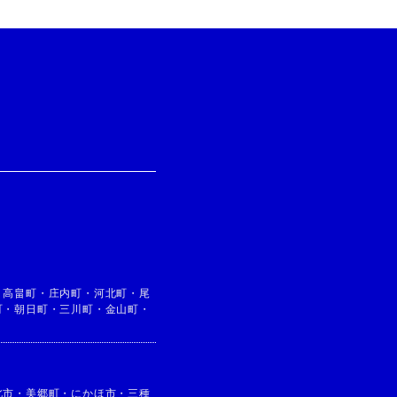
・
高畠町
・
庄内町
・
河北町
・
尾
町
・
朝日町
・
三川町
・
金山町
・
北市
・
美郷町
・
にかほ市
・
三種