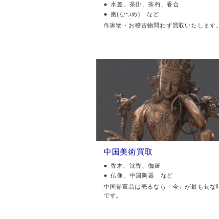
水差、茶掛、茶杓、香合
棗(なつめ) など
作家物・お稽古物問わず買取いたします
中国美術買取
香木、沈香、伽羅
仏像、中国陶器 など
中国骨董品は売るなら「今」が最も旬な
です。