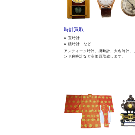
時計買取
置時計
腕時計 など
アンティーク時計、掛時計、大名時計、
ンド腕時計など高価買取致します。