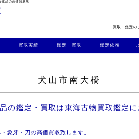
骨董品の高価買取店
買取・鑑定の
・買
よくある
取
鑑定依頼
質問
店舗案内
買取実績
鑑定・買取
鑑定依頼
犬山市南大橋
董品の鑑定・買取は東海古物買取鑑定に
具・象牙・刀の高価買取致します。