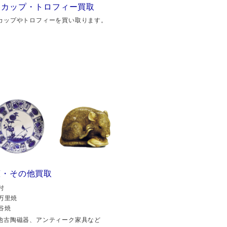
勝カップ・トロフィー買取
カップやトロフィーを買い取ります。
董・その他買取
付
万里焼
谷焼
他古陶磁器、アンティーク家具など