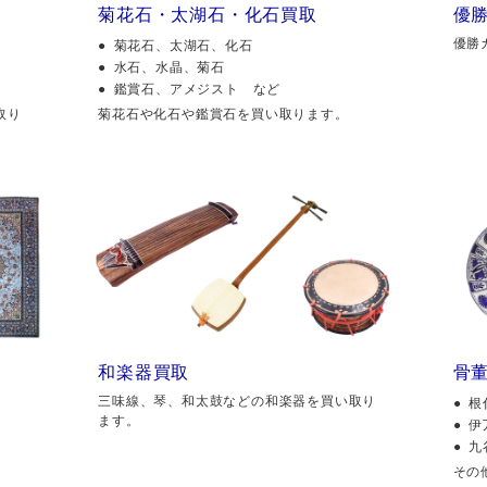
菊花石・太湖石・化石買取
優
優勝
菊花石、太湖石、化石
水石、水晶、菊石
鑑賞石、アメジスト など
取り
菊花石や化石や鑑賞石を買い取ります。
和楽器買取
骨
三味線、琴、和太鼓などの和楽器を買い取り
根
ます。
伊
九
その