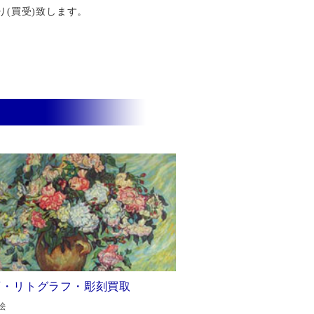
り(買受)致します。
画・リトグラフ・彫刻買取
絵