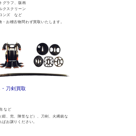
トグラフ、版画
ルクスクリーン
ロンズ など
物・お稽古物問わず買取いたします。
具・刀剣買取
砲 など
（鎧、兜、陣笠など）、刀剣、火縄銃な
ればお譲りください。