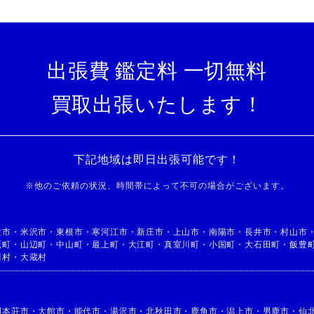
出張費 鑑定料 一切無料
買取出張いたします！
下記地域は即日出張可能です！
※
他のご依頼の状況、時間帯によって不可の場合がございます。
童市
・
米沢市
・
東根市
・
寒河江市
・
新庄市
・
上山市
・
南陽市
・
長井市
・
村山市
鷹町
・
山辺町
・
中山町
・
最上町
・
大江町
・
真室川町
・
小国町
・
大石田町
・
飯豊
川村
・
大蔵村
利本荘市
・
大館市
・
能代市
・
湯沢市
・
北秋田市
・
鹿角市
・
潟上市
・
男鹿市
・
仙