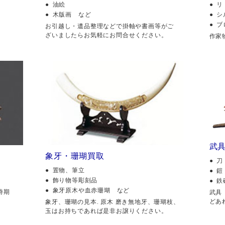
油絵
リ
木版画 など
シ
ブ
。
お引越し・遺品整理などで掛軸や書画等がご
ざいましたらお気軽にお問合せください。
作家
武
象牙・珊瑚買取
刀
置物、筆立
鎧
飾り物等彫刻品
鉄
象牙原木や血赤珊瑚 など
時期
武具
どあ
象牙、珊瑚の見本. 原木 磨き無地牙、珊瑚枝、
玉はお持ちであれば是非お譲りください。