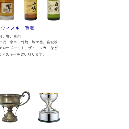
産ウィスキー買取
崎、響、白州
井沢、余市、竹鶴、駒ケ岳、宮城峡
チローズモルト、ザ・ニッカ など
ウィスキーを買い取ります。