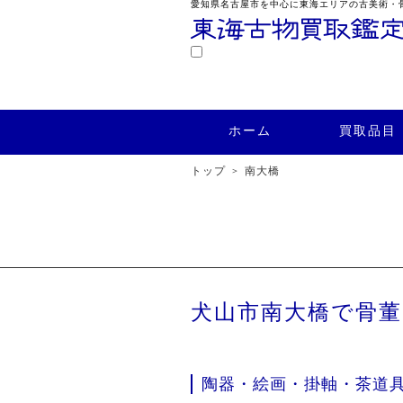
愛知県名古屋市を中心に東海エリアの古美術・
鑑定
ホーム
買取品目
買取実績
ホーム
買取品目
トップ
南大橋
犬山市南大橋で骨
陶器・絵画・掛軸・茶道