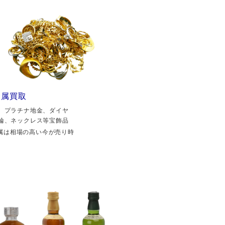
金属買取
、プラチナ地金、ダイヤ
輪、ネックレス等宝飾品
属は相場の高い今が売り時