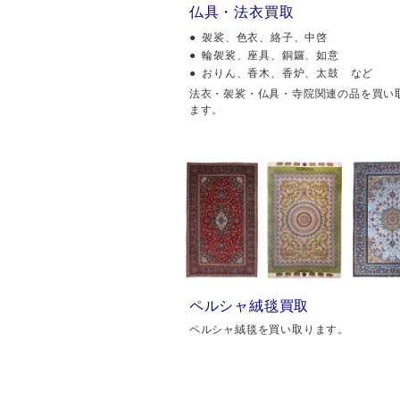
仏具・法衣買取
袈裟、色衣、絡子、中啓
輪袈裟、座具、銅鑼、如意
おりん、香木、香炉、太鼓 など
法衣・袈裟・仏具・寺院関連の品を買い
ます。
ペルシャ絨毯買取
ペルシャ絨毯を買い取ります。