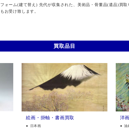
ォーム(建て替え) 先代が収集された、美術品・骨董品(遺品)買取
行もお受け致します。
買取品目
絵画・掛軸・書画買取
洋
日本画
油