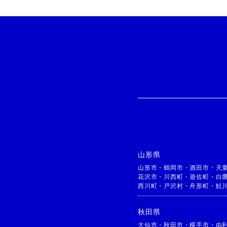
山形県
山形市
・
鶴岡市
・
酒田市
・
天
花沢市
・
川西町
・
遊佐町
・
白
西川町
・
戸沢村
・
舟形町
・
鮭
秋田県
大仙市
・
秋田市
・
横手市
・
由