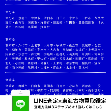
大分県
大分市
・
別府市
・
中津市
・
佐伯市
・
日田市
・
宇佐市
・
臼杵市
・
豊後大
野市
・
由布市
・
国東市
・
杵築市
・
日出町
・
竹田市
・
豊後高田市
・
津久
見市
・
玖珠町
・
九重町
・
姫島村
熊本県
熊本市
・
八代市
・
玉名市
・
天草市
・
宇城市
・
山鹿市
・
荒尾市
・
合志
市
・
菊池市
・
菊陽町
・
宇土市
・
人吉市
・
益城町
・
大津町
・
上天草市
・
阿蘇市
・
水俣市
・
芦北町
・
御船町
・
山都町
・
長洲町
・
氷川町
・
南阿蘇
村
・
美里町
・
和水町
・
甲佐町
・
錦町
・
多良木町
・
南関町
・
嘉島町
・
苓
北町
・
小国町
・
西原村
・
高森町
・
玉東町
・
津奈木町
・
相良村
・
湯前
町
・
南小国町
・
球磨村
・
山江村
・
産山村
・
水上村
・
五木村
宮崎県
宮崎市
・
都城市
・
日向市
・
延岡市
・
日南市
・
小林市
・
西都市
・
三股
町
・
高鍋町
・
国富町
・
串間市
・
門川町
・
新富町
・
川南町
・
高千穂町
・
都農町
・
高原町
・
美郷町
・
綾町
・
木城町
・
日之影町
・
五ヶ瀬町
・
諸塚
村
・
椎葉村
・
西米良村