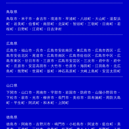
鳥取県
鳥取市
・
米子市
・
倉吉市
・
境港市
・
琴浦町
・
八頭町
・
大山町
・
湯梨浜
町
・
岩美町
・
伯耆町
・
南部町
・
北栄町
・
智頭町
・
三朝町
・
日南町
・
若
桜町
・
日野町
・
江府町
・
日吉津村
広島県
広島市
・
福山市
・
呉市
・
広島市安佐南区
・
東広島市
・
広島市西区
・
広
島市安佐北区
・
尾道市
・
広島市南区
・
広島市佐伯区
・
広島市中区
・
広
島市東区
・
廿日市市
・
三原市
・
広島市安芸区
・
三次市
・
府中市
・
府中
町
・
庄原市
・
安芸高田市
・
大竹市
・
竹原市
・
海田町
・
江田島市
・
北広
島町
・
熊野町
・
世羅町
・
坂町
・
神石高原町
・
大崎上島町
・
安芸太田町
山口県
下関市
・
山口市
・
周南市
・
宇部市
・
岩国市
・
防府市
・
山陽小野田市
・
下松市
・
萩市
・
光市
・
柳井市
・
長門市
・
美祢市
・
田布施町
・
周防大島
町
・
平生町
・
阿武町
・
和木町
・
上関町
徳島県
徳島市
・
阿南市
・
吉野川市
・
鳴門市
・
小松島市
・
阿波市
・
藍住町
・
美