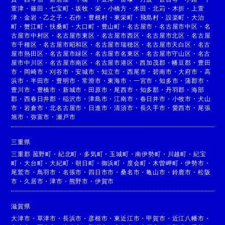
萱津
・
篠田
・
七宝町
・
坂牧
・
栄
・
小橋方
・
木田
・
北苅
・
木折
・
上萱
津
・
金岩
・
乙之子
・
石作
・
豊根村
・
東栄町
・
飛島村
・
設楽町
・
大治
町
・
蟹江町
・
扶桑町
・
大口町
・
豊山町
・
名古屋市
・
名古屋市中区
・
名
古屋市中村区
・
名古屋市東区
・
名古屋市西区
・
名古屋市北区
・
名古屋
市千種区
・
名古屋市昭和区
・
名古屋市瑞穂区
・
名古屋市天白区
・
名古
屋市熱田区
・
名古屋市緑区
・
名古屋市名東区
・
名古屋市守山区
・
名古
屋市中川区
・
名古屋市南区
・
名古屋市港区
・
西加茂郡
・
幡豆郡
・
豊田
市
・
岡崎市
・
刈谷市
・
安城市
・
知立市
・
西尾市
・
碧南市
・
大府市
・
高
浜市
・
半田市
・
豊明市
・
常滑市
・
東海市
・
一宮市
・
知多市
・
蒲郡市
・
豊川市
・
豊橋市
・
新城市
・
田原市
・
尾西市
・
知多郡
・
丹羽郡
・
海部
郡
・
西春日井郡
・
稲沢市
・
津島市
・
江南市
・
春日井市
・
小牧市
・
犬山
市
・
岩倉市
・
北名古屋市
・
日進市
・
清須市
・
長久手市
・
愛西市
・
尾張
旭市
・
弥富市
・
瀬戸市
三重県
三重郡 菰野町
・
紀北町
・
多気町
・
玉城町
・
南伊勢町
・
川越町
・
紀宝
町
・
大台町
・
大紀町
・
朝日町
・
御浜町
・
度会町
・
木曽岬町
・
伊勢市
・
尾鷲市
・
鳥羽市
・
名張市
・
四日市市
・
桑名市
・
亀山市
・
鈴鹿市
・
松阪
市
・
久居市
・
津市
・
熊野市
・
伊賀市
滋賀県
大津市
・
草津市
・
長浜市
・
彦根市
・
東近江市
・
甲賀市
・
近江八幡市
・