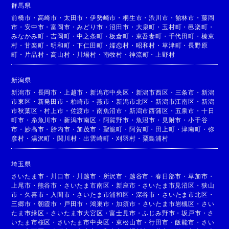
群馬県
前橋市
・
高崎市
・
太田市
・
伊勢崎市
・
桐生市
・
渋川市
・
館林市
・
藤岡
市
・
安中市
・
富岡市
・
みどり市
・
沼田市
・
大泉町
・
玉村町
・
邑楽町
・
みなかみ町
・
吉岡町
・
中之条町
・
板倉町
・
東吾妻町
・
千代田町
・
榛東
村
・
甘楽町
・
明和町
・
下仁田町
・
嬬恋村
・
昭和村
・
草津町
・
長野原
町
・
片品村
・
高山村
・
川場村
・
南牧村
・
神流町
・
上野村
新潟県
新潟市
・
長岡市
・
上越市
・
新潟市中央区
・
新潟市西区
・
三条市
・
新潟
市東区
・
新発田市
・
柏崎市
・
燕市
・
新潟市北区
・
新潟市江南区
・
新潟
市秋葉区
・
村上市
・
佐渡市
・
南魚沼市
・
新潟市西蒲区
・
五泉市
・
十日
町市
・
糸魚川市
・
新潟市南区
・
阿賀野市
・
魚沼市
・
見附市
・
小千谷
市
・
妙高市
・
胎内市
・
加茂市
・
聖籠町
・
阿賀町
・
田上町
・
津南町
・
弥
彦村
・
湯沢町
・
関川村
・
出雲崎町
・
刈羽村
・
粟島浦村
埼玉県
さいたま市
・
川口市
・
川越市
・
所沢市
・
越谷市
・
春日部市
・
草加市
・
上尾市
・
熊谷市
・
さいたま市南区
・
新座市
・
さいたま市見沼区
・
狭山
市
・
久喜市
・
入間市
・
さいたま市浦和区
・
深谷市
・
さいたま市北区
・
三郷市
・
朝霞市
・
戸田市
・
鴻巣市
・
加須市
・
さいたま市岩槻区
・
さい
たま市緑区
・
さいたま市大宮区
・
富士見市
・
ふじみ野市
・
坂戸市
・
さ
いたま市桜区
・
さいたま市中央区
・
東松山市
・
行田市
・
飯能市
・
さい