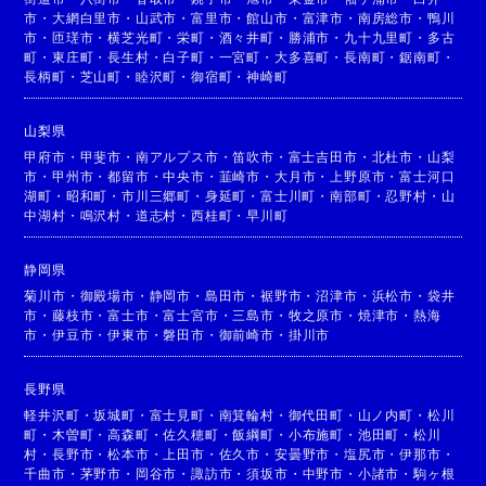
市
・
大網白里市
・
山武市
・
富里市
・
館山市
・
富津市
・
南房総市
・
鴨川
市
・
匝瑳市
・
横芝光町
・
栄町
・
酒々井町
・
勝浦市
・
九十九里町
・
多古
町
・
東庄町
・
長生村
・
白子町
・
一宮町
・
大多喜町
・
長南町
・
鋸南町
・
長柄町
・
芝山町
・
睦沢町
・
御宿町
・
神崎町
山梨県
甲府市
・
甲斐市
・
南アルプス市
・
笛吹市
・
富士吉田市
・
北杜市
・
山梨
市
・
甲州市
・
都留市
・
中央市
・
韮崎市
・
大月市
・
上野原市
・
富士河口
湖町
・
昭和町
・
市川三郷町
・
身延町
・
富士川町
・
南部町
・
忍野村
・
山
中湖村
・
鳴沢村
・
道志村
・
西桂町
・
早川町
静岡県
菊川市
・
御殿場市
・
静岡市
・
島田市
・
裾野市
・
沼津市
・
浜松市
・
袋井
市
・
藤枝市
・
富士市
・
富士宮市
・
三島市
・
牧之原市
・
焼津市
・
熱海
市
・
伊豆市
・
伊東市
・
磐田市
・
御前崎市
・
掛川市
長野県
軽井沢町
・
坂城町
・
富士見町
・
南箕輪村
・
御代田町
・
山ノ内町
・
松川
町
・
木曽町
・
高森町
・
佐久穂町
・
飯綱町
・
小布施町
・
池田町
・
松川
村
・
長野市
・
松本市
・
上田市
・
佐久市
・
安曇野市
・
塩尻市
・
伊那市
・
千曲市
・
茅野市
・
岡谷市
・
諏訪市
・
須坂市
・
中野市
・
小諸市
・
駒ヶ根