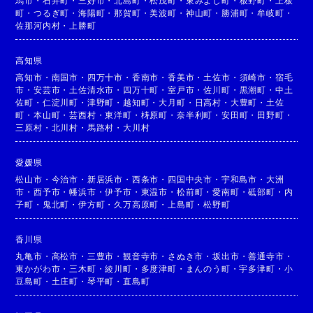
馬市
・
石井町
・
三好市
・
北島町
・
松茂町
・
東みよし町
・
板野町
・
上板
町
・
つるぎ町
・
海陽町
・
那賀町
・
美波町
・
神山町
・
勝浦町
・
牟岐町
・
佐那河内村
・
上勝町
高知県
高知市
・
南国市
・
四万十市
・
香南市
・
香美市
・
土佐市
・
須崎市
・
宿毛
市
・
安芸市
・
土佐清水市
・
四万十町
・
室戸市
・
佐川町
・
黒潮町
・
中土
佐町
・
仁淀川町
・
津野町
・
越知町
・
大月町
・
日高村
・
大豊町
・
土佐
町
・
本山町
・
芸西村
・
東洋町
・
梼原町
・
奈半利町
・
安田町
・
田野町
・
三原村
・
北川村
・
馬路村
・
大川村
愛媛県
松山市
・
今治市
・
新居浜市
・
西条市
・
四国中央市
・
宇和島市
・
大洲
市
・
西予市
・
幡浜市
・
伊予市
・
東温市
・
松前町
・
愛南町
・
砥部町
・
内
子町
・
鬼北町
・
伊方町
・
久万高原町
・
上島町
・
松野町
香川県
丸亀市
・
高松市
・
三豊市
・
観音寺市
・
さぬき市
・
坂出市
・
善通寺市
・
東かがわ市
・
三木町
・
綾川町
・
多度津町
・
まんのう町
・
宇多津町
・
小
豆島町
・
土庄町
・
琴平町
・
直島町