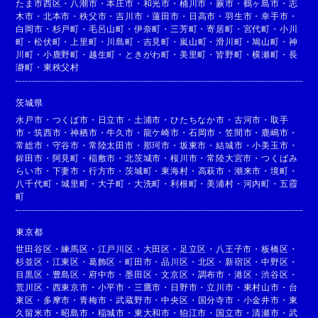
たま市西区
・
八潮市
・
本庄市
・
和光市
・
桶川市
・
蕨市
・
鶴ヶ島市
・
志
木市
・
北本市
・
秩父市
・
吉川市
・
蓮田市
・
日高市
・
羽生市
・
幸手市
・
白岡市
・
杉戸町
・
毛呂山町
・
伊奈町
・
三芳町
・
寄居町
・
宮代町
・
小川
町
・
松伏町
・
上里町
・
川島町
・
吉見町
・
嵐山町
・
滑川町
・
鳩山町
・
神
川町
・
小鹿野町
・
越生町
・
ときがわ町
・
美里町
・
皆野町
・
横瀬町
・
長
瀞町
・
東秩父村
茨城県
水戸市
・
つくば市
・
日立市
・
土浦市
・
ひたちなか市
・
古河市
・
取手
市
・
筑西市
・
神栖市
・
牛久市
・
龍ケ崎市
・
石岡市
・
笠間市
・
鹿嶋市
・
常総市
・
守谷市
・
常陸太田市
・
那珂市
・
坂東市
・
結城市
・
小美玉市
・
鉾田市
・
阿見町
・
稲敷市
・
北茨城市
・
桜川市
・
常陸大宮市
・
つくばみ
らい市
・
下妻市
・
行方市
・
茨城町
・
東海村
・
高萩市
・
潮来市
・
境町
・
八千代町
・
城里町
・
大子町
・
大洗町
・
利根町
・
美浦村
・
河内町
・
五霞
町
東京都
世田谷区
・
練馬区
・
江戸川区
・
大田区
・
足立区
・
八王子市
・
板橋区
・
杉並区
・
江東区
・
葛飾区
・
町田市
・
品川区
・
北区
・
新宿区
・
中野区
・
目黒区
・
豊島区
・
府中市
・
墨田区
・
文京区
・
調布市
・
港区
・
渋谷区
・
荒川区
・
西東京市
・
小平市
・
三鷹市
・
日野市
・
立川市
・
東村山市
・
台
東区
・
多摩市
・
青梅市
・
武蔵野市
・
中央区
・
国分寺市
・
小金井市
・
東
久留米市
・
昭島市
・
稲城市
・
東大和市
・
狛江市
・
国立市
・
清瀬市
・
武