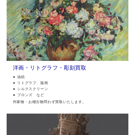
洋画・リトグラフ・彫刻買取
油絵
リトグラフ、版画
シルクスクリーン
ブロンズ など
作家物・お稽古物問わず買取いたします。