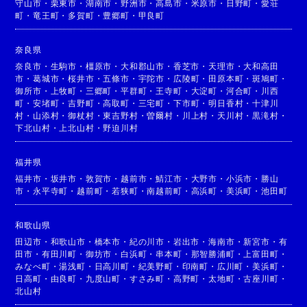
守山市
・
栗東市
・
湖南市
・
野洲市
・
高島市
・
米原市
・
日野町
・
愛荘
町
・
竜王町
・
多賀町
・
豊郷町
・
甲良町
奈良県
奈良市
・
生駒市
・
橿原市
・
大和郡山市
・
香芝市
・
天理市
・
大和高田
市
・
葛城市
・
桜井市
・
五條市
・
宇陀市
・
広陵町
・
田原本町
・
斑鳩町
・
御所市
・
上牧町
・
三郷町
・
平群町
・
王寺町
・
大淀町
・
河合町
・
川西
町
・
安堵町
・
吉野町
・
高取町
・
三宅町
・
下市町
・
明日香村
・
十津川
村
・
山添村
・
御杖村
・
東吉野村
・
曽爾村
・
川上村
・
天川村
・
黒滝村
・
下北山村
・
上北山村
・
野迫川村
福井県
福井市
・
坂井市
・
敦賀市
・
越前市
・
鯖江市
・
大野市
・
小浜市
・
勝山
市
・
永平寺町
・
越前町
・
若狭町
・
南越前町
・
高浜町
・
美浜町
・
池田町
和歌山県
田辺市
・
和歌山市
・
橋本市
・
紀の川市
・
岩出市
・
海南市
・
新宮市
・
有
田市
・
有田川町
・
御坊市
・
白浜町
・
串本町
・
那智勝浦町
・
上富田町
・
みなべ町
・
湯浅町
・
日高川町
・
紀美野町
・
印南町
・
広川町
・
美浜町
・
日高町
・
由良町
・
九度山町
・
すさみ町
・
高野町
・
太地町
・
古座川町
・
北山村