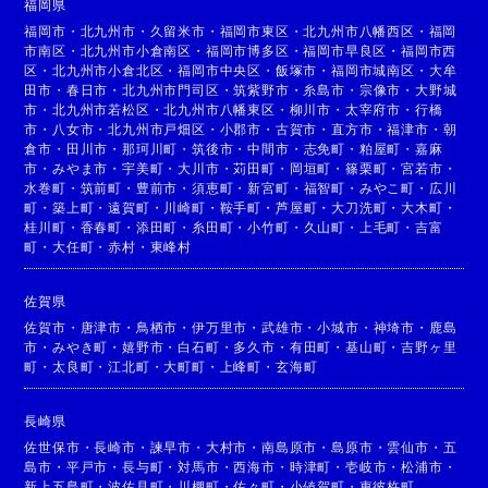
福岡県
福岡市
・
北九州市
・
久留米市
・
福岡市東区
・
北九州市八幡西区
・
福岡
市南区
・
北九州市小倉南区
・
福岡市博多区
・
福岡市早良区
・
福岡市西
区
・
北九州市小倉北区
・
福岡市中央区
・
飯塚市
・
福岡市城南区
・
大牟
田市
・
春日市
・
北九州市門司区
・
筑紫野市
・
糸島市
・
宗像市
・
大野城
市
・
北九州市若松区
・
北九州市八幡東区
・
柳川市
・
太宰府市
・
行橋
市
・
八女市
・
北九州市戸畑区
・
小郡市
・
古賀市
・
直方市
・
福津市
・
朝
倉市
・
田川市
・
那珂川町
・
筑後市
・
中間市
・
志免町
・
粕屋町
・
嘉麻
市
・
みやま市
・
宇美町
・
大川市
・
苅田町
・
岡垣町
・
篠栗町
・
宮若市
・
水巻町
・
筑前町
・
豊前市
・
須恵町
・
新宮町
・
福智町
・
みやこ町
・
広川
町
・
築上町
・
遠賀町
・
川崎町
・
鞍手町
・
芦屋町
・
大刀洗町
・
大木町
・
桂川町
・
香春町
・
添田町
・
糸田町
・
小竹町
・
久山町
・
上毛町
・
吉富
町
・
大任町
・
赤村
・
東峰村
佐賀県
佐賀市
・
唐津市
・
鳥栖市
・
伊万里市
・
武雄市
・
小城市
・
神埼市
・
鹿島
市
・
みやき町
・
嬉野市
・
白石町
・
多久市
・
有田町
・
基山町
・
吉野ヶ里
町
・
太良町
・
江北町
・
大町町
・
上峰町
・
玄海町
長崎県
佐世保市
・
長崎市
・
諫早市
・
大村市
・
南島原市
・
島原市
・
雲仙市
・
五
島市
・
平戸市
・
長与町
・
対馬市
・
西海市
・
時津町
・
壱岐市
・
松浦市
・
新上五島町
・
波佐見町
・
川棚町
・
佐々町
・
小値賀町
・
東彼杵町