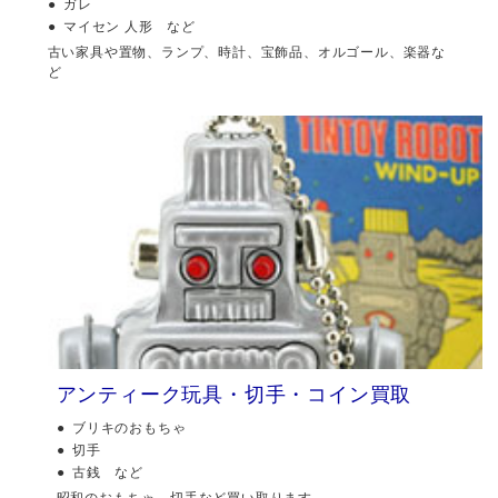
ガレ
マイセン 人形 など
古い家具や置物、ランプ、時計、宝飾品、オルゴール、楽器な
ど
アンティーク玩具・切手・コイン買取
ブリキのおもちゃ
切手
古銭 など
昭和のおもちゃ、切手など買い取ります。