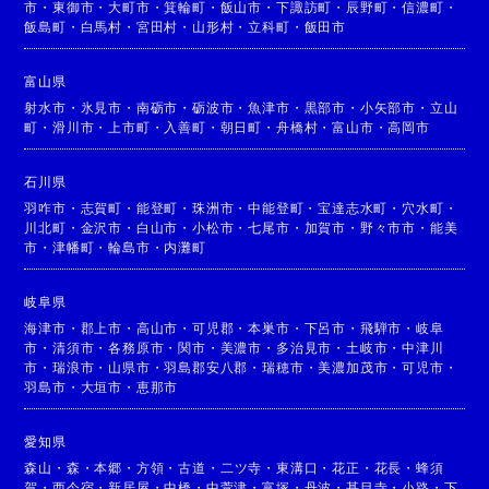
市
・
東御市
・
大町市
・
箕輪町
・
飯山市
・
下諏訪町
・
辰野町
・
信濃町
・
飯島町
・
白馬村
・
宮田村
・
山形村
・
立科町
・
飯田市
富山県
射水市
・
氷見市
・
南砺市
・
砺波市
・
魚津市
・
黒部市
・
小矢部市
・
立山
町
・
滑川市
・
上市町
・
入善町
・
朝日町
・
舟橋村
・
富山市
・
高岡市
石川県
羽咋市
・
志賀町
・
能登町
・
珠洲市
・
中能登町
・
宝達志水町
・
穴水町
・
川北町
・
金沢市
・
白山市
・
小松市
・
七尾市
・
加賀市
・
野々市市
・
能美
市
・
津幡町
・
輪島市
・
内灘町
岐阜県
海津市
・
郡上市
・
高山市
・
可児郡
・
本巣市
・
下呂市
・
飛騨市
・
岐阜
市
・
清須市
・
各務原市
・
関市
・
美濃市
・
多治見市
・
土岐市
・
中津川
市
・
瑞浪市
・
山県市
・
羽島郡安八郡
・
瑞穂市
・
美濃加茂市
・
可児市
・
羽島市
・
大垣市
・
恵那市
愛知県
森山
・
森
・
本郷
・
方領
・
古道
・
二ツ寺
・
東溝口
・
花正
・
花長
・
蜂須
賀
・
西今宿
・
新居屋
・
中橋
・
中萱津
・
富塚
・
丹波
・
甚目寺
・
小路
・
下