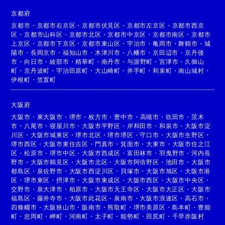
京都府
京都市
・
京都市右京区
・
京都市伏見区
・
京都市左京区
・
京都市西京
区
・
京都市山科区
・
京都市北区
・
京都市中京区
・
京都市南区
・
京都市
上京区
・
京都市下京区
・
京都市東山区
・
宇治市
・
亀岡市
・
舞鶴市
・
城
陽市
・
長岡京市
・
福知山市
・
木津川市
・
八幡市
・
京田辺市
・
京丹後
市
・
向日市
・
綾部市
・
精華町
・
南丹市
・
与謝野町
・
宮津市
・
久御山
町
・
京丹波町
・
宇治田原町
・
大山崎町
・
井手町
・
和束町
・
南山城村
・
伊根町
・
笠置町
大阪府
大阪市
・
東大阪市
・
堺市
・
枚方市
・
豊中市
・
高槻市
・
吹田市
・
茨木
市
・
八尾市
・
寝屋川市
・
大阪市平野区
・
岸和田市
・
和泉市
・
大阪市淀
川区
・
大阪市城東区
・
堺市北区
・
堺市堺区
・
守口市
・
大阪市生野区
・
堺市西区
・
大阪市東住吉区
・
門真市
・
箕面市
・
大東市
・
大阪市住之江
区
・
松原市
・
堺市中区
・
大阪市西成区
・
富田林市
・
羽曳野市
・
河内長
野市
・
大阪市鶴見区
・
大阪市北区
・
大阪市阿倍野区
・
池田市
・
大阪市
都島区
・
泉佐野市
・
大阪市西淀川区
・
貝塚市
・
大阪市旭区
・
大阪市港
区
・
堺市東区
・
摂津市
・
大阪市東成区
・
大阪市西区
・
大阪市中央区
・
交野市
・
泉大津市
・
柏原市
・
大阪市天王寺区
・
大阪市大正区
・
大阪市
福島区
・
藤井寺市
・
大阪市此花区
・
泉南市
・
大阪市浪速区
・
高石市
・
四條畷市
・
大阪狭山市
・
阪南市
・
熊取町
・
堺市美原区
・
島本町
・
豊能
町
・
忠岡町
・
岬町
・
河南町
・
太子町
・
能勢町
・
田尻町
・
千早赤阪村