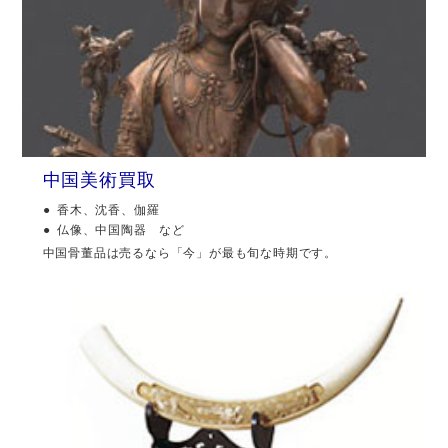
中国美術買取
香木、沈香、伽羅
仏像、中国陶器 など
中国骨董品は売るなら「今」が最も旬な時期です。