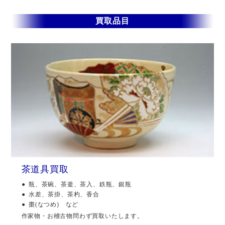
買取品目
茶道具買取
瓶、茶碗、茶釜、茶入、鉄瓶、銀瓶
水差、茶掛、茶杓、香合
棗(なつめ) など
作家物・お稽古物問わず買取いたします。