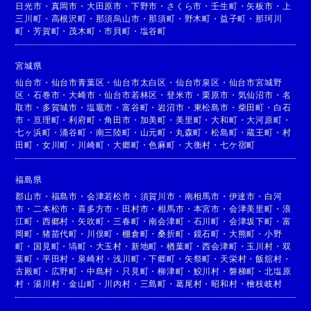
日光市
・
真岡市
・
大田原市
・
下野市
・
さくら市
・
壬生町
・
矢板市
・
上
三川町
・
高根沢町
・
那須烏山市
・
那須町
・
野木町
・
益子町
・
那珂川
町
・
芳賀町
・
茂木町
・
市貝町
・
塩谷町
宮城県
仙台市
・
仙台市青葉区
・
仙台市太白区
・
仙台市泉区
・
仙台市宮城野
区
・
石巻市
・
大崎市
・
仙台市若林区
・
登米市
・
栗原市
・
気仙沼市
・
名
取市
・
多賀城市
・
塩竈市
・
富谷町
・
岩沼市
・
東松島市
・
柴田町
・
白石
市
・
亘理町
・
利府町
・
角田市
・
加美町
・
美里町
・
大和町
・
大河原町
・
七ヶ浜町
・
涌谷町
・
南三陸町
・
山元町
・
丸森町
・
松島町
・
蔵王町
・
村
田町
・
女川町
・
川崎町
・
大郷町
・
色麻町
・
大衡村
・
七ケ宿町
福島県
郡山市
・
福島市
・
会津若松市
・
須賀川市
・
南相馬市
・
伊達市
・
白河
市
・
二本松市
・
喜多方市
・
田村市
・
相馬市
・
本宮市
・
会津美里町
・
浪
江町
・
西郷村
・
矢吹町
・
三春町
・
南会津町
・
石川町
・
会津坂下町
・
富
岡町
・
猪苗代町
・
川俣町
・
棚倉町
・
桑折町
・
鏡石町
・
大熊町
・
小野
町
・
国見町
・
塙町
・
大玉村
・
新地町
・
楢葉町
・
西会津町
・
玉川村
・
双
葉町
・
平田村
・
泉崎村
・
浅川町
・
下郷町
・
矢祭町
・
天栄村
・
飯舘村
・
古殿町
・
広野町
・
中島村
・
只見町
・
柳津町
・
鮫川村
・
磐梯町
・
北塩原
村
・
湯川村
・
金山町
・
川内村
・
三島町
・
葛尾村
・
昭和村
・
檜枝岐村