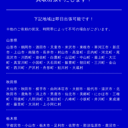
下記地域は即日出張可能です！
※
他のご依頼の状況、時間帯によって不可の場合がございます。
山形県
山形市
・
鶴岡市
・
酒田市
・
天童市
・
米沢市
・
東根市
・
寒河江市
・
新庄
市
・
上山市
・
南陽市
・
長井市
・
村山市
・
高畠町
・
庄内町
・
河北町
・
尾
花沢市
・
川西町
・
遊佐町
・
白鷹町
・
山辺町
・
中山町
・
最上町
・
大江
町
・
真室川町
・
小国町
・
大石田町
・
飯豊町
・
朝日町
・
三川町
・
金山
町
・
西川町
・
戸沢村
・
舟形町
・
鮭川村
・
大蔵村
秋田県
大仙市
・
秋田市
・
横手市
・
由利本荘市
・
大館市
・
能代市
・
湯沢市
・
北
秋田市
・
鹿角市
・
潟上市
・
男鹿市
・
仙北市
・
美郷町
・
にかほ市
・
三種
町
・
羽後町
・
八郎潟町
・
五城目町
・
八峰町
・
小坂町
・
井川町
・
東成瀬
村
・
藤里町
・
大潟村
・
上小阿仁村
栃木県
宇都宮市
・
小山市
・
栃木市
・
足利市
・
佐野市
・
那須塩原市
・
鹿沼市
・