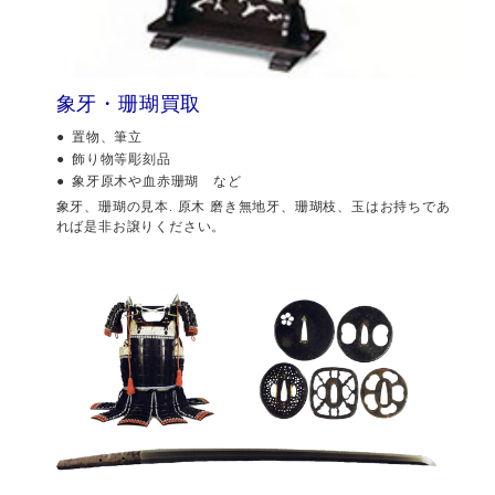
象牙・珊瑚買取
置物、筆立
飾り物等彫刻品
象牙原木や血赤珊瑚 など
象牙、珊瑚の見本. 原木 磨き無地牙、珊瑚枝、玉はお持ちであ
れば是非お譲りください。