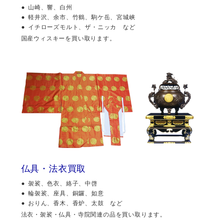
山崎、響、白州
軽井沢、余市、竹鶴、駒ケ岳、宮城峡
イチローズモルト、ザ・ニッカ など
国産ウィスキーを買い取ります。
仏具・法衣買取
袈裟、色衣、絡子、中啓
輪袈裟、座具、銅鑼、如意
おりん、香木、香炉、太鼓 など
法衣・袈裟・仏具・寺院関連の品を買い取ります。