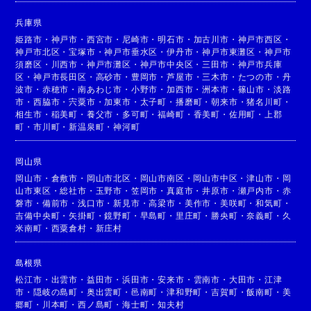
兵庫県
姫路市
・
神戸市
・
西宮市
・
尼崎市
・
明石市
・
加古川市
・
神戸市西区
・
神戸市北区
・
宝塚市
・
神戸市垂水区
・
伊丹市
・
神戸市東灘区
・
神戸市
須磨区
・
川西市
・
神戸市灘区
・
神戸市中央区
・
三田市
・
神戸市兵庫
区
・
神戸市長田区
・
高砂市
・
豊岡市
・
芦屋市
・
三木市
・
たつの市
・
丹
波市
・
赤穂市
・
南あわじ市
・
小野市
・
加西市
・
洲本市
・
篠山市
・
淡路
市
・
西脇市
・
宍粟市
・
加東市
・
太子町
・
播磨町
・
朝来市
・
猪名川町
・
相生市
・
稲美町
・
養父市
・
多可町
・
福崎町
・
香美町
・
佐用町
・
上郡
町
・
市川町
・
新温泉町
・
神河町
岡山県
岡山市
・
倉敷市
・
岡山市北区
・
岡山市南区
・
岡山市中区
・
津山市
・
岡
山市東区
・
総社市
・
玉野市
・
笠岡市
・
真庭市
・
井原市
・
瀬戸内市
・
赤
磐市
・
備前市
・
浅口市
・
新見市
・
高梁市
・
美作市
・
美咲町
・
和気町
・
吉備中央町
・
矢掛町
・
鏡野町
・
早島町
・
里庄町
・
勝央町
・
奈義町
・
久
米南町
・
西粟倉村
・
新庄村
島根県
松江市
・
出雲市
・
益田市
・
浜田市
・
安来市
・
雲南市
・
大田市
・
江津
市
・
隠岐の島町
・
奥出雲町
・
邑南町
・
津和野町
・
吉賀町
・
飯南町
・
美
郷町
・
川本町
・
西ノ島町
・
海士町
・
知夫村