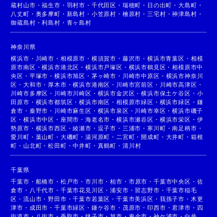
蔵村山市
・
福生市
・
羽村市
・
千代田区
・
瑞穂町
・
日の出町
・
大島町
・
八丈町
・
奥多摩町
・
新島村
・
小笠原村
・
檜原村
・
三宅村
・
神津島村
・
御蔵島村
・
利島村
・
青ヶ島村
神奈川県
横浜市
・
川崎市
・
相模原市
・
横須賀市
・
藤沢市
・
横浜市青葉区
・
相模
原市南区
・
横浜市港北区
・
横浜市戸塚区
・
横浜市鶴見区
・
相模原市中
央区
・
平塚市
・
横浜市旭区
・
茅ヶ崎市
・
川崎市中原区
・
横浜市神奈川
区
・
大和市
・
厚木市
・
横浜市港南区
・
川崎市宮前区
・
川崎市高津区
・
川崎市多摩区
・
川崎市川崎区
・
横浜市金沢区
・
横浜市保土ケ谷区
・
小
田原市
・
横浜市都筑区
・
横浜市南区
・
相模原市緑区
・
横浜市緑区
・
鎌
倉市
・
秦野市
・
川崎市麻生区
・
横浜市泉区
・
川崎市幸区
・
横浜市磯子
区
・
横浜市中区
・
座間市
・
海老名市
・
横浜市瀬谷区
・
横浜市栄区
・
伊
勢原市
・
横浜市西区
・
綾瀬市
・
逗子市
・
三浦市
・
寒川町
・
南足柄市
・
愛川町
・
葉山町
・
大磯町
・
湯河原町
・
二宮町
・
開成町
・
大井町
・
箱根
町
・
山北町
・
松田町
・
中井町
・
真鶴町
・
清川村
千葉県
千葉市
・
船橋市
・
松戸市
・
市川市
・
柏市
・
市原市
・
千葉市中央区
・
佐
倉市
・
八千代市
・
千葉市花見川区
・
浦安市
・
習志野市
・
千葉市稲毛
区
・
流山市
・
野田市
・
千葉市若葉区
・
千葉市美浜区
・
我孫子市
・
木更
津市
・
成田市
・
千葉市緑区
・
鎌ケ谷市
・
茂原市
・
印西市
・
君津市
・
四
街道市
・
八街市
・
香取市
・
銚子市
・
旭市
・
東金市
・
袖ケ浦市
・
白井