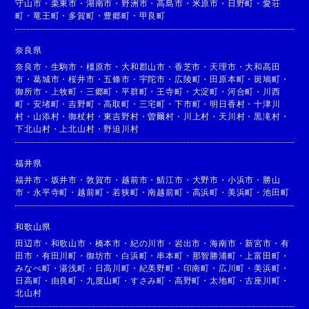
守山市
・
栗東市
・
湖南市
・
野洲市
・
高島市
・
米原市
・
日野町
・
愛荘
町
・
竜王町
・
多賀町
・
豊郷町
・
甲良町
奈良県
奈良市
・
生駒市
・
橿原市
・
大和郡山市
・
香芝市
・
天理市
・
大和高田
市
・
葛城市
・
桜井市
・
五條市
・
宇陀市
・
広陵町
・
田原本町
・
斑鳩町
・
御所市
・
上牧町
・
三郷町
・
平群町
・
王寺町
・
大淀町
・
河合町
・
川西
町
・
安堵町
・
吉野町
・
高取町
・
三宅町
・
下市町
・
明日香村
・
十津川
村
・
山添村
・
御杖村
・
東吉野村
・
曽爾村
・
川上村
・
天川村
・
黒滝村
・
下北山村
・
上北山村
・
野迫川村
福井県
福井市
・
坂井市
・
敦賀市
・
越前市
・
鯖江市
・
大野市
・
小浜市
・
勝山
市
・
永平寺町
・
越前町
・
若狭町
・
南越前町
・
高浜町
・
美浜町
・
池田町
和歌山県
田辺市
・
和歌山市
・
橋本市
・
紀の川市
・
岩出市
・
海南市
・
新宮市
・
有
田市
・
有田川町
・
御坊市
・
白浜町
・
串本町
・
那智勝浦町
・
上富田町
・
みなべ町
・
湯浅町
・
日高川町
・
紀美野町
・
印南町
・
広川町
・
美浜町
・
日高町
・
由良町
・
九度山町
・
すさみ町
・
高野町
・
太地町
・
古座川町
・
北山村