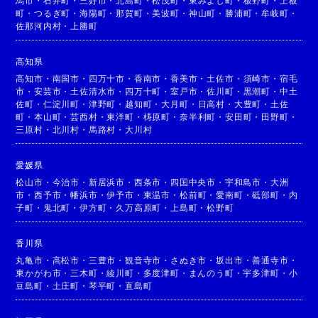
馬市
・
石井町
・
三好市
・
北島町
・
松茂町
・
東みよし町
・
板野町
・
上板
町
・
つるぎ町
・
海陽町
・
那賀町
・
美波町
・
神山町
・
勝浦町
・
牟岐町
・
佐那河内村
・
上勝町
高知県
高知市
・
南国市
・
四万十市
・
香南市
・
香美市
・
土佐市
・
須崎市
・
宿毛
市
・
安芸市
・
土佐清水市
・
四万十町
・
室戸市
・
佐川町
・
黒潮町
・
中土
佐町
・
仁淀川町
・
津野町
・
越知町
・
大月町
・
日高村
・
大豊町
・
土佐
町
・
本山町
・
芸西村
・
東洋町
・
梼原町
・
奈半利町
・
安田町
・
田野町
・
三原村
・
北川村
・
馬路村
・
大川村
愛媛県
松山市
・
今治市
・
新居浜市
・
西条市
・
四国中央市
・
宇和島市
・
大洲
市
・
西予市
・
幡浜市
・
伊予市
・
東温市
・
松前町
・
愛南町
・
砥部町
・
内
子町
・
鬼北町
・
伊方町
・
久万高原町
・
上島町
・
松野町
香川県
丸亀市
・
高松市
・
三豊市
・
観音寺市
・
さぬき市
・
坂出市
・
善通寺市
・
東かがわ市
・
三木町
・
綾川町
・
多度津町
・
まんのう町
・
宇多津町
・
小
豆島町
・
土庄町
・
琴平町
・
直島町