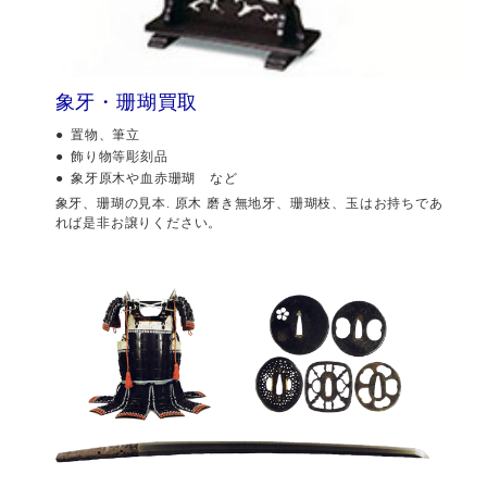
象牙・珊瑚買取
置物、筆立
飾り物等彫刻品
象牙原木や血赤珊瑚 など
象牙、珊瑚の見本. 原木 磨き無地牙、珊瑚枝、玉はお持ちであ
れば是非お譲りください。