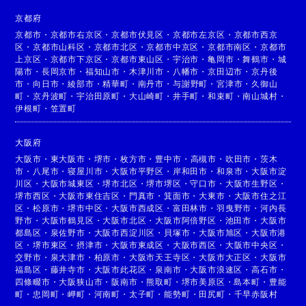
京都府
京都市
・
京都市右京区
・
京都市伏見区
・
京都市左京区
・
京都市西京
区
・
京都市山科区
・
京都市北区
・
京都市中京区
・
京都市南区
・
京都市
上京区
・
京都市下京区
・
京都市東山区
・
宇治市
・
亀岡市
・
舞鶴市
・
城
陽市
・
長岡京市
・
福知山市
・
木津川市
・
八幡市
・
京田辺市
・
京丹後
市
・
向日市
・
綾部市
・
精華町
・
南丹市
・
与謝野町
・
宮津市
・
久御山
町
・
京丹波町
・
宇治田原町
・
大山崎町
・
井手町
・
和束町
・
南山城村
・
伊根町
・
笠置町
大阪府
大阪市
・
東大阪市
・
堺市
・
枚方市
・
豊中市
・
高槻市
・
吹田市
・
茨木
市
・
八尾市
・
寝屋川市
・
大阪市平野区
・
岸和田市
・
和泉市
・
大阪市淀
川区
・
大阪市城東区
・
堺市北区
・
堺市堺区
・
守口市
・
大阪市生野区
・
堺市西区
・
大阪市東住吉区
・
門真市
・
箕面市
・
大東市
・
大阪市住之江
区
・
松原市
・
堺市中区
・
大阪市西成区
・
富田林市
・
羽曳野市
・
河内長
野市
・
大阪市鶴見区
・
大阪市北区
・
大阪市阿倍野区
・
池田市
・
大阪市
都島区
・
泉佐野市
・
大阪市西淀川区
・
貝塚市
・
大阪市旭区
・
大阪市港
区
・
堺市東区
・
摂津市
・
大阪市東成区
・
大阪市西区
・
大阪市中央区
・
交野市
・
泉大津市
・
柏原市
・
大阪市天王寺区
・
大阪市大正区
・
大阪市
福島区
・
藤井寺市
・
大阪市此花区
・
泉南市
・
大阪市浪速区
・
高石市
・
四條畷市
・
大阪狭山市
・
阪南市
・
熊取町
・
堺市美原区
・
島本町
・
豊能
町
・
忠岡町
・
岬町
・
河南町
・
太子町
・
能勢町
・
田尻町
・
千早赤阪村