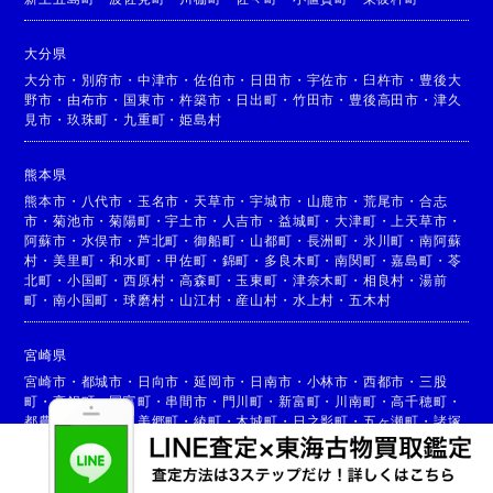
大分県
大分市
・
別府市
・
中津市
・
佐伯市
・
日田市
・
宇佐市
・
臼杵市
・
豊後大
野市
・
由布市
・
国東市
・
杵築市
・
日出町
・
竹田市
・
豊後高田市
・
津久
見市
・
玖珠町
・
九重町
・
姫島村
熊本県
熊本市
・
八代市
・
玉名市
・
天草市
・
宇城市
・
山鹿市
・
荒尾市
・
合志
市
・
菊池市
・
菊陽町
・
宇土市
・
人吉市
・
益城町
・
大津町
・
上天草市
・
阿蘇市
・
水俣市
・
芦北町
・
御船町
・
山都町
・
長洲町
・
氷川町
・
南阿蘇
村
・
美里町
・
和水町
・
甲佐町
・
錦町
・
多良木町
・
南関町
・
嘉島町
・
苓
北町
・
小国町
・
西原村
・
高森町
・
玉東町
・
津奈木町
・
相良村
・
湯前
町
・
南小国町
・
球磨村
・
山江村
・
産山村
・
水上村
・
五木村
宮崎県
宮崎市
・
都城市
・
日向市
・
延岡市
・
日南市
・
小林市
・
西都市
・
三股
町
・
高鍋町
・
国富町
・
串間市
・
門川町
・
新富町
・
川南町
・
高千穂町
・
都農町
・
高原町
・
美郷町
・
綾町
・
木城町
・
日之影町
・
五ヶ瀬町
・
諸塚
村
・
椎葉村
・
西米良村