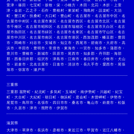
萱津
・
篠田
・
七宝町
・
坂牧
・
栄
・
小橋方
・
木田
・
北苅
・
木折
・
上萱
津
・
金岩
・
乙之子
・
石作
・
豊根村
・
東栄町
・
飛島村
・
設楽町
・
大治
町
・
蟹江町
・
扶桑町
・
大口町
・
豊山町
・
名古屋市
・
名古屋市中区
・
名
古屋市中村区
・
名古屋市東区
・
名古屋市西区
・
名古屋市北区
・
名古屋
市千種区
・
名古屋市昭和区
・
名古屋市瑞穂区
・
名古屋市天白区
・
名古
屋市熱田区
・
名古屋市緑区
・
名古屋市名東区
・
名古屋市守山区
・
名古
屋市中川区
・
名古屋市南区
・
名古屋市港区
・
西加茂郡
・
幡豆郡
・
豊田
市
・
岡崎市
・
刈谷市
・
安城市
・
知立市
・
西尾市
・
碧南市
・
大府市
・
高
浜市
・
半田市
・
豊明市
・
常滑市
・
東海市
・
一宮市
・
知多市
・
蒲郡市
・
豊川市
・
豊橋市
・
新城市
・
田原市
・
尾西市
・
知多郡
・
丹羽郡
・
海部
郡
・
西春日井郡
・
稲沢市
・
津島市
・
江南市
・
春日井市
・
小牧市
・
犬山
市
・
岩倉市
・
北名古屋市
・
日進市
・
清須市
・
長久手市
・
愛西市
・
尾張
旭市
・
弥富市
・
瀬戸市
三重県
三重郡 菰野町
・
紀北町
・
多気町
・
玉城町
・
南伊勢町
・
川越町
・
紀宝
町
・
大台町
・
大紀町
・
朝日町
・
御浜町
・
度会町
・
木曽岬町
・
伊勢市
・
尾鷲市
・
鳥羽市
・
名張市
・
四日市市
・
桑名市
・
亀山市
・
鈴鹿市
・
松阪
市
・
久居市
・
津市
・
熊野市
・
伊賀市
滋賀県
大津市
・
草津市
・
長浜市
・
彦根市
・
東近江市
・
甲賀市
・
近江八幡市
・