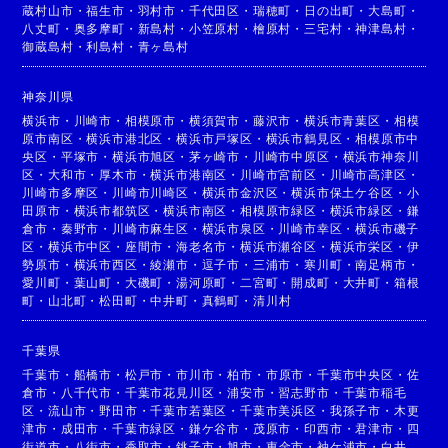
蔵村山市
・
福生市
・
羽村市
・
千代田区
・
瑞穂町
・
日の出町
・
大島町
・
八丈町
・
奥多摩町
・
新島村
・
小笠原村
・
檜原村
・
三宅村
・
神津島村
・
御蔵島村
・
利島村
・
青ヶ島村
神奈川県
横浜市
・
川崎市
・
相模原市
・
横須賀市
・
藤沢市
・
横浜市青葉区
・
相模
原市南区
・
横浜市港北区
・
横浜市戸塚区
・
横浜市鶴見区
・
相模原市中
央区
・
平塚市
・
横浜市旭区
・
茅ヶ崎市
・
川崎市中原区
・
横浜市神奈川
区
・
大和市
・
厚木市
・
横浜市港南区
・
川崎市宮前区
・
川崎市高津区
・
川崎市多摩区
・
川崎市川崎区
・
横浜市金沢区
・
横浜市保土ケ谷区
・
小
田原市
・
横浜市都筑区
・
横浜市南区
・
相模原市緑区
・
横浜市緑区
・
鎌
倉市
・
秦野市
・
川崎市麻生区
・
横浜市泉区
・
川崎市幸区
・
横浜市磯子
区
・
横浜市中区
・
座間市
・
海老名市
・
横浜市瀬谷区
・
横浜市栄区
・
伊
勢原市
・
横浜市西区
・
綾瀬市
・
逗子市
・
三浦市
・
寒川町
・
南足柄市
・
愛川町
・
葉山町
・
大磯町
・
湯河原町
・
二宮町
・
開成町
・
大井町
・
箱根
町
・
山北町
・
松田町
・
中井町
・
真鶴町
・
清川村
千葉県
千葉市
・
船橋市
・
松戸市
・
市川市
・
柏市
・
市原市
・
千葉市中央区
・
佐
倉市
・
八千代市
・
千葉市花見川区
・
浦安市
・
習志野市
・
千葉市稲毛
区
・
流山市
・
野田市
・
千葉市若葉区
・
千葉市美浜区
・
我孫子市
・
木更
津市
・
成田市
・
千葉市緑区
・
鎌ケ谷市
・
茂原市
・
印西市
・
君津市
・
四
街道市
・
八街市
・
香取市
・
銚子市
・
旭市
・
東金市
・
袖ケ浦市
・
白井