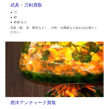
武具・刀剣買取
刀
鎧
鉄砲 など
武具（鎧、兜、陣笠など）、刀剣、火縄銃などあればお譲りく
ださい。
西洋アンティーク買取