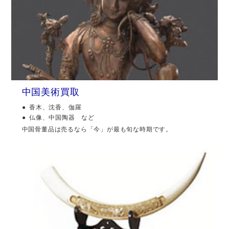
中国美術買取
香木、沈香、伽羅
仏像、中国陶器 など
中国骨董品は売るなら「今」が最も旬な時期です。