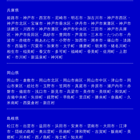
兵庫県
姫路市
・
神戸市
・
西宮市
・
尼崎市
・
明石市
・
加古川市
・
神戸市西区
・
神戸市北区
・
宝塚市
・
神戸市垂水区
・
伊丹市
・
神戸市東灘区
・
神戸市
須磨区
・
川西市
・
神戸市灘区
・
神戸市中央区
・
三田市
・
神戸市兵庫
区
・
神戸市長田区
・
高砂市
・
豊岡市
・
芦屋市
・
三木市
・
たつの市
・
丹
波市
・
赤穂市
・
南あわじ市
・
小野市
・
加西市
・
洲本市
・
篠山市
・
淡路
市
・
西脇市
・
宍粟市
・
加東市
・
太子町
・
播磨町
・
朝来市
・
猪名川町
・
相生市
・
稲美町
・
養父市
・
多可町
・
福崎町
・
香美町
・
佐用町
・
上郡
町
・
市川町
・
新温泉町
・
神河町
岡山県
岡山市
・
倉敷市
・
岡山市北区
・
岡山市南区
・
岡山市中区
・
津山市
・
岡
山市東区
・
総社市
・
玉野市
・
笠岡市
・
真庭市
・
井原市
・
瀬戸内市
・
赤
磐市
・
備前市
・
浅口市
・
新見市
・
高梁市
・
美作市
・
美咲町
・
和気町
・
吉備中央町
・
矢掛町
・
鏡野町
・
早島町
・
里庄町
・
勝央町
・
奈義町
・
久
米南町
・
西粟倉村
・
新庄村
島根県
松江市
・
出雲市
・
益田市
・
浜田市
・
安来市
・
雲南市
・
大田市
・
江津
市
・
隠岐の島町
・
奥出雲町
・
邑南町
・
津和野町
・
吉賀町
・
飯南町
・
美
郷町
・
川本町
・
西ノ島町
・
海士町
・
知夫村