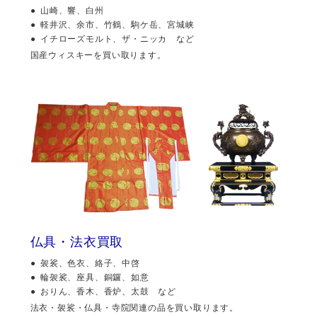
山崎、響、白州
軽井沢、余市、竹鶴、駒ケ岳、宮城峡
イチローズモルト、ザ・ニッカ など
国産ウィスキーを買い取ります。
仏具・法衣買取
袈裟、色衣、絡子、中啓
輪袈裟、座具、銅鑼、如意
おりん、香木、香炉、太鼓 など
法衣・袈裟・仏具・寺院関連の品を買い取ります。