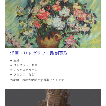
洋画・リトグラフ・彫刻買取
油絵
リトグラフ、版画
シルクスクリーン
ブロンズ など
作家物・お稽古物問わず買取いたします。