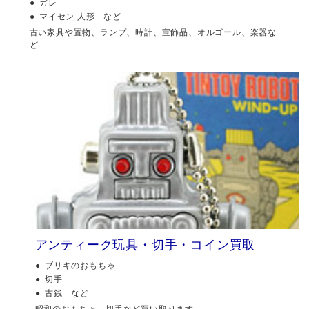
ガレ
マイセン 人形 など
古い家具や置物、ランプ、時計、宝飾品、オルゴール、楽器な
ど
アンティーク玩具・切手・コイン買取
ブリキのおもちゃ
切手
古銭 など
昭和のおもちゃ、切手など買い取ります。