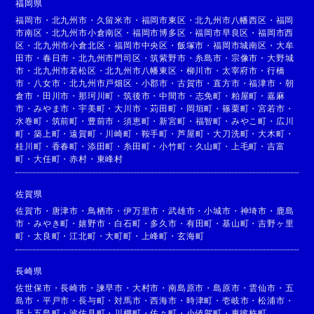
福岡県
福岡市
・
北九州市
・
久留米市
・
福岡市東区
・
北九州市八幡西区
・
福岡
市南区
・
北九州市小倉南区
・
福岡市博多区
・
福岡市早良区
・
福岡市西
区
・
北九州市小倉北区
・
福岡市中央区
・
飯塚市
・
福岡市城南区
・
大牟
田市
・
春日市
・
北九州市門司区
・
筑紫野市
・
糸島市
・
宗像市
・
大野城
市
・
北九州市若松区
・
北九州市八幡東区
・
柳川市
・
太宰府市
・
行橋
市
・
八女市
・
北九州市戸畑区
・
小郡市
・
古賀市
・
直方市
・
福津市
・
朝
倉市
・
田川市
・
那珂川町
・
筑後市
・
中間市
・
志免町
・
粕屋町
・
嘉麻
市
・
みやま市
・
宇美町
・
大川市
・
苅田町
・
岡垣町
・
篠栗町
・
宮若市
・
水巻町
・
筑前町
・
豊前市
・
須恵町
・
新宮町
・
福智町
・
みやこ町
・
広川
町
・
築上町
・
遠賀町
・
川崎町
・
鞍手町
・
芦屋町
・
大刀洗町
・
大木町
・
桂川町
・
香春町
・
添田町
・
糸田町
・
小竹町
・
久山町
・
上毛町
・
吉富
町
・
大任町
・
赤村
・
東峰村
佐賀県
佐賀市
・
唐津市
・
鳥栖市
・
伊万里市
・
武雄市
・
小城市
・
神埼市
・
鹿島
市
・
みやき町
・
嬉野市
・
白石町
・
多久市
・
有田町
・
基山町
・
吉野ヶ里
町
・
太良町
・
江北町
・
大町町
・
上峰町
・
玄海町
長崎県
佐世保市
・
長崎市
・
諫早市
・
大村市
・
南島原市
・
島原市
・
雲仙市
・
五
島市
・
平戸市
・
長与町
・
対馬市
・
西海市
・
時津町
・
壱岐市
・
松浦市
・
新上五島町
・
波佐見町
・
川棚町
・
佐々町
・
小値賀町
・
東彼杵町