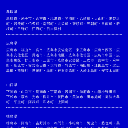
鳥取県
鳥取市
・
米子市
・
倉吉市
・
境港市
・
琴浦町
・
八頭町
・
大山町
・
湯梨浜
町
・
岩美町
・
伯耆町
・
南部町
・
北栄町
・
智頭町
・
三朝町
・
日南町
・
若
桜町
・
日野町
・
江府町
・
日吉津村
広島県
広島市
・
福山市
・
呉市
・
広島市安佐南区
・
東広島市
・
広島市西区
・
広
島市安佐北区
・
尾道市
・
広島市南区
・
広島市佐伯区
・
広島市中区
・
広
島市東区
・
廿日市市
・
三原市
・
広島市安芸区
・
三次市
・
府中市
・
府中
町
・
庄原市
・
安芸高田市
・
大竹市
・
竹原市
・
海田町
・
江田島市
・
北広
島町
・
熊野町
・
世羅町
・
坂町
・
神石高原町
・
大崎上島町
・
安芸太田町
山口県
下関市
・
山口市
・
周南市
・
宇部市
・
岩国市
・
防府市
・
山陽小野田市
・
下松市
・
萩市
・
光市
・
柳井市
・
長門市
・
美祢市
・
田布施町
・
周防大島
町
・
平生町
・
阿武町
・
和木町
・
上関町
徳島県
徳島市
・
阿南市
・
吉野川市
・
鳴門市
・
小松島市
・
阿波市
・
藍住町
・
美