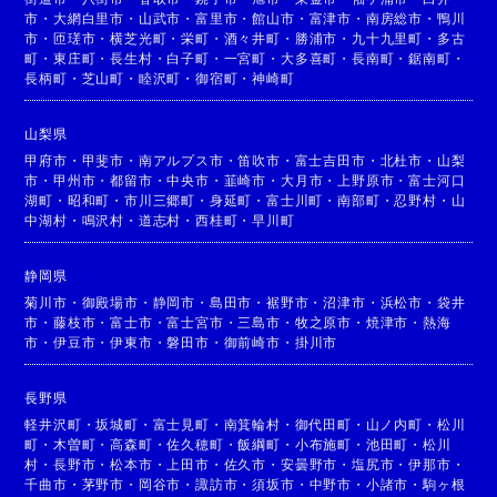
市
・
大網白里市
・
山武市
・
富里市
・
館山市
・
富津市
・
南房総市
・
鴨川
市
・
匝瑳市
・
横芝光町
・
栄町
・
酒々井町
・
勝浦市
・
九十九里町
・
多古
町
・
東庄町
・
長生村
・
白子町
・
一宮町
・
大多喜町
・
長南町
・
鋸南町
・
長柄町
・
芝山町
・
睦沢町
・
御宿町
・
神崎町
山梨県
甲府市
・
甲斐市
・
南アルプス市
・
笛吹市
・
富士吉田市
・
北杜市
・
山梨
市
・
甲州市
・
都留市
・
中央市
・
韮崎市
・
大月市
・
上野原市
・
富士河口
湖町
・
昭和町
・
市川三郷町
・
身延町
・
富士川町
・
南部町
・
忍野村
・
山
中湖村
・
鳴沢村
・
道志村
・
西桂町
・
早川町
静岡県
菊川市
・
御殿場市
・
静岡市
・
島田市
・
裾野市
・
沼津市
・
浜松市
・
袋井
市
・
藤枝市
・
富士市
・
富士宮市
・
三島市
・
牧之原市
・
焼津市
・
熱海
市
・
伊豆市
・
伊東市
・
磐田市
・
御前崎市
・
掛川市
長野県
軽井沢町
・
坂城町
・
富士見町
・
南箕輪村
・
御代田町
・
山ノ内町
・
松川
町
・
木曽町
・
高森町
・
佐久穂町
・
飯綱町
・
小布施町
・
池田町
・
松川
村
・
長野市
・
松本市
・
上田市
・
佐久市
・
安曇野市
・
塩尻市
・
伊那市
・
千曲市
・
茅野市
・
岡谷市
・
諏訪市
・
須坂市
・
中野市
・
小諸市
・
駒ヶ根