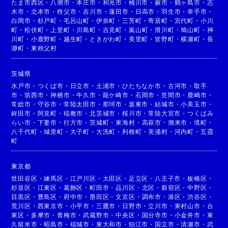
たま市西区
・
八潮市
・
本庄市
・
和光市
・
桶川市
・
蕨市
・
鶴ヶ島市
・
志
木市
・
北本市
・
秩父市
・
吉川市
・
蓮田市
・
日高市
・
羽生市
・
幸手市
・
白岡市
・
杉戸町
・
毛呂山町
・
伊奈町
・
三芳町
・
寄居町
・
宮代町
・
小川
町
・
松伏町
・
上里町
・
川島町
・
吉見町
・
嵐山町
・
滑川町
・
鳩山町
・
神
川町
・
小鹿野町
・
越生町
・
ときがわ町
・
美里町
・
皆野町
・
横瀬町
・
長
瀞町
・
東秩父村
茨城県
水戸市
・
つくば市
・
日立市
・
土浦市
・
ひたちなか市
・
古河市
・
取手
市
・
筑西市
・
神栖市
・
牛久市
・
龍ケ崎市
・
石岡市
・
笠間市
・
鹿嶋市
・
常総市
・
守谷市
・
常陸太田市
・
那珂市
・
坂東市
・
結城市
・
小美玉市
・
鉾田市
・
阿見町
・
稲敷市
・
北茨城市
・
桜川市
・
常陸大宮市
・
つくばみ
らい市
・
下妻市
・
行方市
・
茨城町
・
東海村
・
高萩市
・
潮来市
・
境町
・
八千代町
・
城里町
・
大子町
・
大洗町
・
利根町
・
美浦村
・
河内町
・
五霞
町
東京都
世田谷区
・
練馬区
・
江戸川区
・
大田区
・
足立区
・
八王子市
・
板橋区
・
杉並区
・
江東区
・
葛飾区
・
町田市
・
品川区
・
北区
・
新宿区
・
中野区
・
目黒区
・
豊島区
・
府中市
・
墨田区
・
文京区
・
調布市
・
港区
・
渋谷区
・
荒川区
・
西東京市
・
小平市
・
三鷹市
・
日野市
・
立川市
・
東村山市
・
台
東区
・
多摩市
・
青梅市
・
武蔵野市
・
中央区
・
国分寺市
・
小金井市
・
東
久留米市
・
昭島市
・
稲城市
・
東大和市
・
狛江市
・
国立市
・
清瀬市
・
武