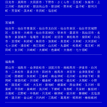
日光市
・
真岡市
・
大田原市
・
下野市
・
さくら市
・
壬生町
・
矢板市
・
上
三川町
・
高根沢町
・
那須烏山市
・
那須町
・
野木町
・
益子町
・
那珂川
町
・
芳賀町
・
茂木町
・
市貝町
・
塩谷町
宮城県
仙台市
・
仙台市青葉区
・
仙台市太白区
・
仙台市泉区
・
仙台市宮城野
区
・
石巻市
・
大崎市
・
仙台市若林区
・
登米市
・
栗原市
・
気仙沼市
・
名
取市
・
多賀城市
・
塩竈市
・
富谷町
・
岩沼市
・
東松島市
・
柴田町
・
白石
市
・
亘理町
・
利府町
・
角田市
・
加美町
・
美里町
・
大和町
・
大河原町
・
七ヶ浜町
・
涌谷町
・
南三陸町
・
山元町
・
丸森町
・
松島町
・
蔵王町
・
村
田町
・
女川町
・
川崎町
・
大郷町
・
色麻町
・
大衡村
・
七ケ宿町
福島県
郡山市
・
福島市
・
会津若松市
・
須賀川市
・
南相馬市
・
伊達市
・
白河
市
・
二本松市
・
喜多方市
・
田村市
・
相馬市
・
本宮市
・
会津美里町
・
浪
江町
・
西郷村
・
矢吹町
・
三春町
・
南会津町
・
石川町
・
会津坂下町
・
富
岡町
・
猪苗代町
・
川俣町
・
棚倉町
・
桑折町
・
鏡石町
・
大熊町
・
小野
町
・
国見町
・
塙町
・
大玉村
・
新地町
・
楢葉町
・
西会津町
・
玉川村
・
双
葉町
・
平田村
・
泉崎村
・
浅川町
・
下郷町
・
矢祭町
・
天栄村
・
飯舘村
・
古殿町
・
広野町
・
中島村
・
只見町
・
柳津町
・
鮫川村
・
磐梯町
・
北塩原
村
・
湯川村
・
金山町
・
川内村
・
三島町
・
葛尾村
・
昭和村
・
檜枝岐村