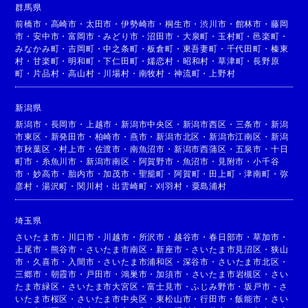
群馬県
前橋市
・
高崎市
・
太田市
・
伊勢崎市
・
桐生市
・
渋川市
・
館林市
・
藤岡
市
・
安中市
・
富岡市
・
みどり市
・
沼田市
・
大泉町
・
玉村町
・
邑楽町
・
みなかみ町
・
吉岡町
・
中之条町
・
板倉町
・
東吾妻町
・
千代田町
・
榛東
村
・
甘楽町
・
明和町
・
下仁田町
・
嬬恋村
・
昭和村
・
草津町
・
長野原
町
・
片品村
・
高山村
・
川場村
・
南牧村
・
神流町
・
上野村
新潟県
新潟市
・
長岡市
・
上越市
・
新潟市中央区
・
新潟市西区
・
三条市
・
新潟
市東区
・
新発田市
・
柏崎市
・
燕市
・
新潟市北区
・
新潟市江南区
・
新潟
市秋葉区
・
村上市
・
佐渡市
・
南魚沼市
・
新潟市西蒲区
・
五泉市
・
十日
町市
・
糸魚川市
・
新潟市南区
・
阿賀野市
・
魚沼市
・
見附市
・
小千谷
市
・
妙高市
・
胎内市
・
加茂市
・
聖籠町
・
阿賀町
・
田上町
・
津南町
・
弥
彦村
・
湯沢町
・
関川村
・
出雲崎町
・
刈羽村
・
粟島浦村
埼玉県
さいたま市
・
川口市
・
川越市
・
所沢市
・
越谷市
・
春日部市
・
草加市
・
上尾市
・
熊谷市
・
さいたま市南区
・
新座市
・
さいたま市見沼区
・
狭山
市
・
久喜市
・
入間市
・
さいたま市浦和区
・
深谷市
・
さいたま市北区
・
三郷市
・
朝霞市
・
戸田市
・
鴻巣市
・
加須市
・
さいたま市岩槻区
・
さい
たま市緑区
・
さいたま市大宮区
・
富士見市
・
ふじみ野市
・
坂戸市
・
さ
いたま市桜区
・
さいたま市中央区
・
東松山市
・
行田市
・
飯能市
・
さい