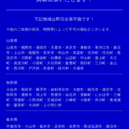
下記地域は即日出張可能です！
※
他のご依頼の状況、時間帯によって不可の場合がございます。
山形県
山形市
・
鶴岡市
・
酒田市
・
天童市
・
米沢市
・
東根市
・
寒河江市
・
新庄
市
・
上山市
・
南陽市
・
長井市
・
村山市
・
高畠町
・
庄内町
・
河北町
・
尾
花沢市
・
川西町
・
遊佐町
・
白鷹町
・
山辺町
・
中山町
・
最上町
・
大江
町
・
真室川町
・
小国町
・
大石田町
・
飯豊町
・
朝日町
・
三川町
・
金山
町
・
西川町
・
戸沢村
・
舟形町
・
鮭川村
・
大蔵村
秋田県
大仙市
・
秋田市
・
横手市
・
由利本荘市
・
大館市
・
能代市
・
湯沢市
・
北
秋田市
・
鹿角市
・
潟上市
・
男鹿市
・
仙北市
・
美郷町
・
にかほ市
・
三種
町
・
羽後町
・
八郎潟町
・
五城目町
・
八峰町
・
小坂町
・
井川町
・
東成瀬
村
・
藤里町
・
大潟村
・
上小阿仁村
栃木県
宇都宮市
・
小山市
・
栃木市
・
足利市
・
佐野市
・
那須塩原市
・
鹿沼市
・