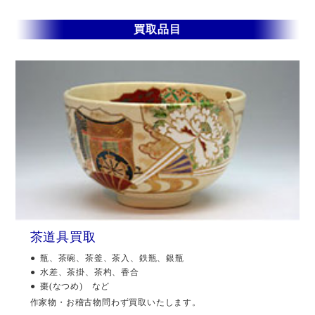
買取品目
茶道具買取
瓶、茶碗、茶釜、茶入、鉄瓶、銀瓶
水差、茶掛、茶杓、香合
棗(なつめ) など
作家物・お稽古物問わず買取いたします。