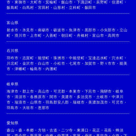
市
・
東御市
・
大町市
・
箕輪町
・
飯山市
・
下諏訪町
・
辰野町
・
信濃町
・
飯島町
・
白馬村
・
宮田村
・
山形村
・
立科町
・
飯田市
富山県
射水市
・
氷見市
・
南砺市
・
砺波市
・
魚津市
・
黒部市
・
小矢部市
・
立山
町
・
滑川市
・
上市町
・
入善町
・
朝日町
・
舟橋村
・
富山市
・
高岡市
石川県
羽咋市
・
志賀町
・
能登町
・
珠洲市
・
中能登町
・
宝達志水町
・
穴水町
・
川北町
・
金沢市
・
白山市
・
小松市
・
七尾市
・
加賀市
・
野々市市
・
能美
市
・
津幡町
・
輪島市
・
内灘町
岐阜県
海津市
・
郡上市
・
高山市
・
可児郡
・
本巣市
・
下呂市
・
飛騨市
・
岐阜
市
・
清須市
・
各務原市
・
関市
・
美濃市
・
多治見市
・
土岐市
・
中津川
市
・
瑞浪市
・
山県市
・
羽島郡安八郡
・
瑞穂市
・
美濃加茂市
・
可児市
・
羽島市
・
大垣市
・
恵那市
愛知県
森山
・
森
・
本郷
・
方領
・
古道
・
二ツ寺
・
東溝口
・
花正
・
花長
・
蜂須
賀
・
西今宿
・
新居屋
・
中橋
・
中萱津
・
富塚
・
丹波
・
甚目寺
・
小路
・
下