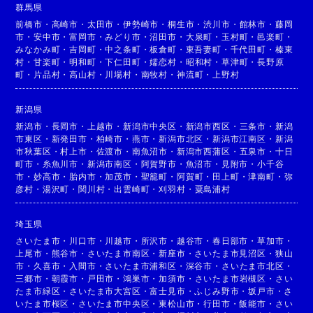
群馬県
前橋市
・
高崎市
・
太田市
・
伊勢崎市
・
桐生市
・
渋川市
・
館林市
・
藤岡
市
・
安中市
・
富岡市
・
みどり市
・
沼田市
・
大泉町
・
玉村町
・
邑楽町
・
みなかみ町
・
吉岡町
・
中之条町
・
板倉町
・
東吾妻町
・
千代田町
・
榛東
村
・
甘楽町
・
明和町
・
下仁田町
・
嬬恋村
・
昭和村
・
草津町
・
長野原
町
・
片品村
・
高山村
・
川場村
・
南牧村
・
神流町
・
上野村
新潟県
新潟市
・
長岡市
・
上越市
・
新潟市中央区
・
新潟市西区
・
三条市
・
新潟
市東区
・
新発田市
・
柏崎市
・
燕市
・
新潟市北区
・
新潟市江南区
・
新潟
市秋葉区
・
村上市
・
佐渡市
・
南魚沼市
・
新潟市西蒲区
・
五泉市
・
十日
町市
・
糸魚川市
・
新潟市南区
・
阿賀野市
・
魚沼市
・
見附市
・
小千谷
市
・
妙高市
・
胎内市
・
加茂市
・
聖籠町
・
阿賀町
・
田上町
・
津南町
・
弥
彦村
・
湯沢町
・
関川村
・
出雲崎町
・
刈羽村
・
粟島浦村
埼玉県
さいたま市
・
川口市
・
川越市
・
所沢市
・
越谷市
・
春日部市
・
草加市
・
上尾市
・
熊谷市
・
さいたま市南区
・
新座市
・
さいたま市見沼区
・
狭山
市
・
久喜市
・
入間市
・
さいたま市浦和区
・
深谷市
・
さいたま市北区
・
三郷市
・
朝霞市
・
戸田市
・
鴻巣市
・
加須市
・
さいたま市岩槻区
・
さい
たま市緑区
・
さいたま市大宮区
・
富士見市
・
ふじみ野市
・
坂戸市
・
さ
いたま市桜区
・
さいたま市中央区
・
東松山市
・
行田市
・
飯能市
・
さい