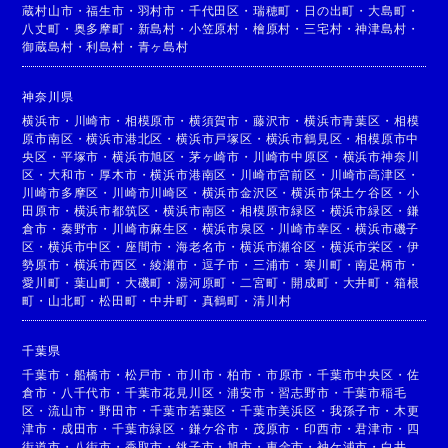
蔵村山市
・
福生市
・
羽村市
・
千代田区
・
瑞穂町
・
日の出町
・
大島町
・
八丈町
・
奥多摩町
・
新島村
・
小笠原村
・
檜原村
・
三宅村
・
神津島村
・
御蔵島村
・
利島村
・
青ヶ島村
神奈川県
横浜市
・
川崎市
・
相模原市
・
横須賀市
・
藤沢市
・
横浜市青葉区
・
相模
原市南区
・
横浜市港北区
・
横浜市戸塚区
・
横浜市鶴見区
・
相模原市中
央区
・
平塚市
・
横浜市旭区
・
茅ヶ崎市
・
川崎市中原区
・
横浜市神奈川
区
・
大和市
・
厚木市
・
横浜市港南区
・
川崎市宮前区
・
川崎市高津区
・
川崎市多摩区
・
川崎市川崎区
・
横浜市金沢区
・
横浜市保土ケ谷区
・
小
田原市
・
横浜市都筑区
・
横浜市南区
・
相模原市緑区
・
横浜市緑区
・
鎌
倉市
・
秦野市
・
川崎市麻生区
・
横浜市泉区
・
川崎市幸区
・
横浜市磯子
区
・
横浜市中区
・
座間市
・
海老名市
・
横浜市瀬谷区
・
横浜市栄区
・
伊
勢原市
・
横浜市西区
・
綾瀬市
・
逗子市
・
三浦市
・
寒川町
・
南足柄市
・
愛川町
・
葉山町
・
大磯町
・
湯河原町
・
二宮町
・
開成町
・
大井町
・
箱根
町
・
山北町
・
松田町
・
中井町
・
真鶴町
・
清川村
千葉県
千葉市
・
船橋市
・
松戸市
・
市川市
・
柏市
・
市原市
・
千葉市中央区
・
佐
倉市
・
八千代市
・
千葉市花見川区
・
浦安市
・
習志野市
・
千葉市稲毛
区
・
流山市
・
野田市
・
千葉市若葉区
・
千葉市美浜区
・
我孫子市
・
木更
津市
・
成田市
・
千葉市緑区
・
鎌ケ谷市
・
茂原市
・
印西市
・
君津市
・
四
街道市
・
八街市
・
香取市
・
銚子市
・
旭市
・
東金市
・
袖ケ浦市
・
白井