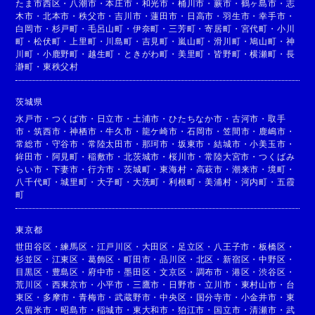
たま市西区
・
八潮市
・
本庄市
・
和光市
・
桶川市
・
蕨市
・
鶴ヶ島市
・
志
木市
・
北本市
・
秩父市
・
吉川市
・
蓮田市
・
日高市
・
羽生市
・
幸手市
・
白岡市
・
杉戸町
・
毛呂山町
・
伊奈町
・
三芳町
・
寄居町
・
宮代町
・
小川
町
・
松伏町
・
上里町
・
川島町
・
吉見町
・
嵐山町
・
滑川町
・
鳩山町
・
神
川町
・
小鹿野町
・
越生町
・
ときがわ町
・
美里町
・
皆野町
・
横瀬町
・
長
瀞町
・
東秩父村
茨城県
水戸市
・
つくば市
・
日立市
・
土浦市
・
ひたちなか市
・
古河市
・
取手
市
・
筑西市
・
神栖市
・
牛久市
・
龍ケ崎市
・
石岡市
・
笠間市
・
鹿嶋市
・
常総市
・
守谷市
・
常陸太田市
・
那珂市
・
坂東市
・
結城市
・
小美玉市
・
鉾田市
・
阿見町
・
稲敷市
・
北茨城市
・
桜川市
・
常陸大宮市
・
つくばみ
らい市
・
下妻市
・
行方市
・
茨城町
・
東海村
・
高萩市
・
潮来市
・
境町
・
八千代町
・
城里町
・
大子町
・
大洗町
・
利根町
・
美浦村
・
河内町
・
五霞
町
東京都
世田谷区
・
練馬区
・
江戸川区
・
大田区
・
足立区
・
八王子市
・
板橋区
・
杉並区
・
江東区
・
葛飾区
・
町田市
・
品川区
・
北区
・
新宿区
・
中野区
・
目黒区
・
豊島区
・
府中市
・
墨田区
・
文京区
・
調布市
・
港区
・
渋谷区
・
荒川区
・
西東京市
・
小平市
・
三鷹市
・
日野市
・
立川市
・
東村山市
・
台
東区
・
多摩市
・
青梅市
・
武蔵野市
・
中央区
・
国分寺市
・
小金井市
・
東
久留米市
・
昭島市
・
稲城市
・
東大和市
・
狛江市
・
国立市
・
清瀬市
・
武