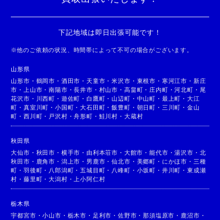
下記地域は即日出張可能です！
※
他のご依頼の状況、時間帯によって不可の場合がございます。
山形県
山形市
・
鶴岡市
・
酒田市
・
天童市
・
米沢市
・
東根市
・
寒河江市
・
新庄
市
・
上山市
・
南陽市
・
長井市
・
村山市
・
高畠町
・
庄内町
・
河北町
・
尾
花沢市
・
川西町
・
遊佐町
・
白鷹町
・
山辺町
・
中山町
・
最上町
・
大江
町
・
真室川町
・
小国町
・
大石田町
・
飯豊町
・
朝日町
・
三川町
・
金山
町
・
西川町
・
戸沢村
・
舟形町
・
鮭川村
・
大蔵村
秋田県
大仙市
・
秋田市
・
横手市
・
由利本荘市
・
大館市
・
能代市
・
湯沢市
・
北
秋田市
・
鹿角市
・
潟上市
・
男鹿市
・
仙北市
・
美郷町
・
にかほ市
・
三種
町
・
羽後町
・
八郎潟町
・
五城目町
・
八峰町
・
小坂町
・
井川町
・
東成瀬
村
・
藤里町
・
大潟村
・
上小阿仁村
栃木県
宇都宮市
・
小山市
・
栃木市
・
足利市
・
佐野市
・
那須塩原市
・
鹿沼市
・