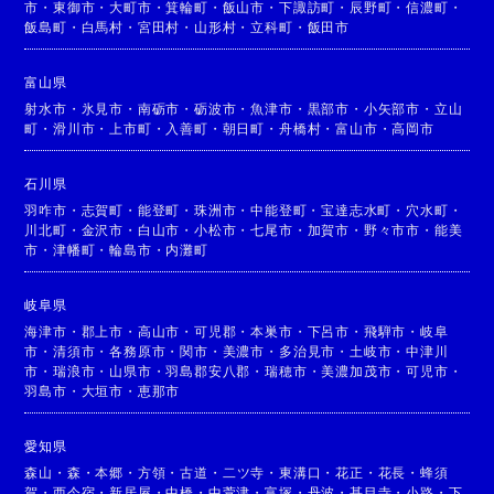
市
・
東御市
・
大町市
・
箕輪町
・
飯山市
・
下諏訪町
・
辰野町
・
信濃町
・
飯島町
・
白馬村
・
宮田村
・
山形村
・
立科町
・
飯田市
富山県
射水市
・
氷見市
・
南砺市
・
砺波市
・
魚津市
・
黒部市
・
小矢部市
・
立山
町
・
滑川市
・
上市町
・
入善町
・
朝日町
・
舟橋村
・
富山市
・
高岡市
石川県
羽咋市
・
志賀町
・
能登町
・
珠洲市
・
中能登町
・
宝達志水町
・
穴水町
・
川北町
・
金沢市
・
白山市
・
小松市
・
七尾市
・
加賀市
・
野々市市
・
能美
市
・
津幡町
・
輪島市
・
内灘町
岐阜県
海津市
・
郡上市
・
高山市
・
可児郡
・
本巣市
・
下呂市
・
飛騨市
・
岐阜
市
・
清須市
・
各務原市
・
関市
・
美濃市
・
多治見市
・
土岐市
・
中津川
市
・
瑞浪市
・
山県市
・
羽島郡安八郡
・
瑞穂市
・
美濃加茂市
・
可児市
・
羽島市
・
大垣市
・
恵那市
愛知県
森山
・
森
・
本郷
・
方領
・
古道
・
二ツ寺
・
東溝口
・
花正
・
花長
・
蜂須
賀
・
西今宿
・
新居屋
・
中橋
・
中萱津
・
富塚
・
丹波
・
甚目寺
・
小路
・
下