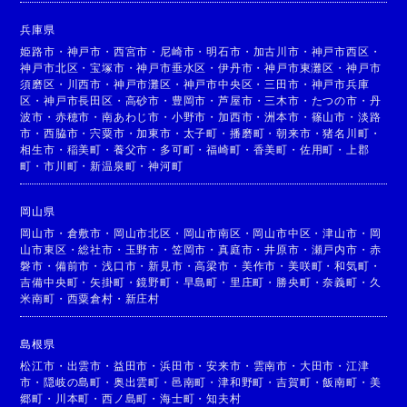
兵庫県
姫路市
・
神戸市
・
西宮市
・
尼崎市
・
明石市
・
加古川市
・
神戸市西区
・
神戸市北区
・
宝塚市
・
神戸市垂水区
・
伊丹市
・
神戸市東灘区
・
神戸市
須磨区
・
川西市
・
神戸市灘区
・
神戸市中央区
・
三田市
・
神戸市兵庫
区
・
神戸市長田区
・
高砂市
・
豊岡市
・
芦屋市
・
三木市
・
たつの市
・
丹
波市
・
赤穂市
・
南あわじ市
・
小野市
・
加西市
・
洲本市
・
篠山市
・
淡路
市
・
西脇市
・
宍粟市
・
加東市
・
太子町
・
播磨町
・
朝来市
・
猪名川町
・
相生市
・
稲美町
・
養父市
・
多可町
・
福崎町
・
香美町
・
佐用町
・
上郡
町
・
市川町
・
新温泉町
・
神河町
岡山県
岡山市
・
倉敷市
・
岡山市北区
・
岡山市南区
・
岡山市中区
・
津山市
・
岡
山市東区
・
総社市
・
玉野市
・
笠岡市
・
真庭市
・
井原市
・
瀬戸内市
・
赤
磐市
・
備前市
・
浅口市
・
新見市
・
高梁市
・
美作市
・
美咲町
・
和気町
・
吉備中央町
・
矢掛町
・
鏡野町
・
早島町
・
里庄町
・
勝央町
・
奈義町
・
久
米南町
・
西粟倉村
・
新庄村
島根県
松江市
・
出雲市
・
益田市
・
浜田市
・
安来市
・
雲南市
・
大田市
・
江津
市
・
隠岐の島町
・
奥出雲町
・
邑南町
・
津和野町
・
吉賀町
・
飯南町
・
美
郷町
・
川本町
・
西ノ島町
・
海士町
・
知夫村