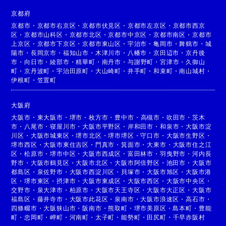
京都府
京都市
・
京都市右京区
・
京都市伏見区
・
京都市左京区
・
京都市西京
区
・
京都市山科区
・
京都市北区
・
京都市中京区
・
京都市南区
・
京都市
上京区
・
京都市下京区
・
京都市東山区
・
宇治市
・
亀岡市
・
舞鶴市
・
城
陽市
・
長岡京市
・
福知山市
・
木津川市
・
八幡市
・
京田辺市
・
京丹後
市
・
向日市
・
綾部市
・
精華町
・
南丹市
・
与謝野町
・
宮津市
・
久御山
町
・
京丹波町
・
宇治田原町
・
大山崎町
・
井手町
・
和束町
・
南山城村
・
伊根町
・
笠置町
大阪府
大阪市
・
東大阪市
・
堺市
・
枚方市
・
豊中市
・
高槻市
・
吹田市
・
茨木
市
・
八尾市
・
寝屋川市
・
大阪市平野区
・
岸和田市
・
和泉市
・
大阪市淀
川区
・
大阪市城東区
・
堺市北区
・
堺市堺区
・
守口市
・
大阪市生野区
・
堺市西区
・
大阪市東住吉区
・
門真市
・
箕面市
・
大東市
・
大阪市住之江
区
・
松原市
・
堺市中区
・
大阪市西成区
・
富田林市
・
羽曳野市
・
河内長
野市
・
大阪市鶴見区
・
大阪市北区
・
大阪市阿倍野区
・
池田市
・
大阪市
都島区
・
泉佐野市
・
大阪市西淀川区
・
貝塚市
・
大阪市旭区
・
大阪市港
区
・
堺市東区
・
摂津市
・
大阪市東成区
・
大阪市西区
・
大阪市中央区
・
交野市
・
泉大津市
・
柏原市
・
大阪市天王寺区
・
大阪市大正区
・
大阪市
福島区
・
藤井寺市
・
大阪市此花区
・
泉南市
・
大阪市浪速区
・
高石市
・
四條畷市
・
大阪狭山市
・
阪南市
・
熊取町
・
堺市美原区
・
島本町
・
豊能
町
・
忠岡町
・
岬町
・
河南町
・
太子町
・
能勢町
・
田尻町
・
千早赤阪村