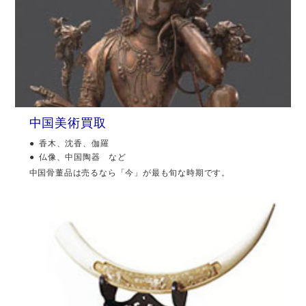
中国美術買取
香木、沈香、伽羅
仏像、中国陶器 など
中国骨董品は売るなら「今」が最も旬な時期です。