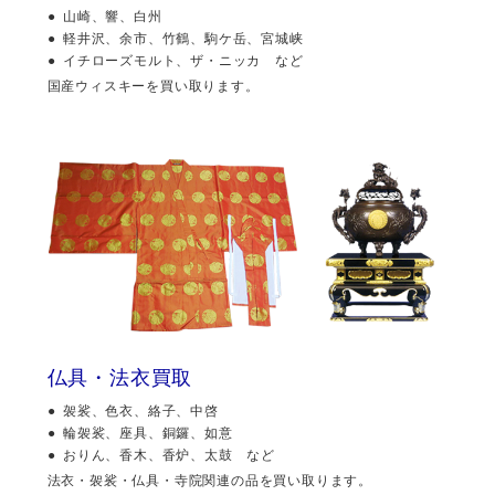
山崎、響、白州
軽井沢、余市、竹鶴、駒ケ岳、宮城峡
イチローズモルト、ザ・ニッカ など
国産ウィスキーを買い取ります。
仏具・法衣買取
袈裟、色衣、絡子、中啓
輪袈裟、座具、銅鑼、如意
おりん、香木、香炉、太鼓 など
法衣・袈裟・仏具・寺院関連の品を買い取ります。