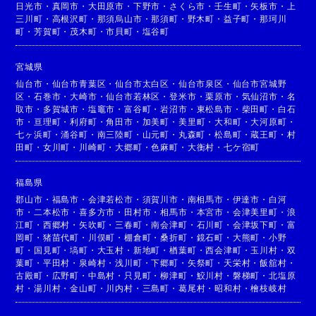
日光市
・
真岡市
・
大田原市
・
下野市
・
さくら市
・
壬生町
・
矢板市
・
上
三川町
・
高根沢町
・
那須烏山市
・
那須町
・
野木町
・
益子町
・
那珂川
町
・
芳賀町
・
茂木町
・
市貝町
・
塩谷町
宮城県
仙台市
・
仙台市青葉区
・
仙台市太白区
・
仙台市泉区
・
仙台市宮城野
区
・
石巻市
・
大崎市
・
仙台市若林区
・
登米市
・
栗原市
・
気仙沼市
・
名
取市
・
多賀城市
・
塩竈市
・
富谷町
・
岩沼市
・
東松島市
・
柴田町
・
白石
市
・
亘理町
・
利府町
・
角田市
・
加美町
・
美里町
・
大和町
・
大河原町
・
七ヶ浜町
・
涌谷町
・
南三陸町
・
山元町
・
丸森町
・
松島町
・
蔵王町
・
村
田町
・
女川町
・
川崎町
・
大郷町
・
色麻町
・
大衡村
・
七ケ宿町
福島県
郡山市
・
福島市
・
会津若松市
・
須賀川市
・
南相馬市
・
伊達市
・
白河
市
・
二本松市
・
喜多方市
・
田村市
・
相馬市
・
本宮市
・
会津美里町
・
浪
江町
・
西郷村
・
矢吹町
・
三春町
・
南会津町
・
石川町
・
会津坂下町
・
富
岡町
・
猪苗代町
・
川俣町
・
棚倉町
・
桑折町
・
鏡石町
・
大熊町
・
小野
町
・
国見町
・
塙町
・
大玉村
・
新地町
・
楢葉町
・
西会津町
・
玉川村
・
双
葉町
・
平田村
・
泉崎村
・
浅川町
・
下郷町
・
矢祭町
・
天栄村
・
飯舘村
・
古殿町
・
広野町
・
中島村
・
只見町
・
柳津町
・
鮫川村
・
磐梯町
・
北塩原
村
・
湯川村
・
金山町
・
川内村
・
三島町
・
葛尾村
・
昭和村
・
檜枝岐村