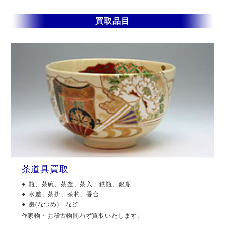
買取品目
茶道具買取
瓶、茶碗、茶釜、茶入、鉄瓶、銀瓶
水差、茶掛、茶杓、香合
棗(なつめ) など
作家物・お稽古物問わず買取いたします。