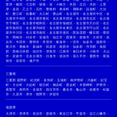
萱津
・
篠田
・
七宝町
・
坂牧
・
栄
・
小橋方
・
木田
・
北苅
・
木折
・
上萱
津
・
金岩
・
乙之子
・
石作
・
豊根村
・
東栄町
・
飛島村
・
設楽町
・
大治
町
・
蟹江町
・
扶桑町
・
大口町
・
豊山町
・
名古屋市
・
名古屋市中区
・
名
古屋市中村区
・
名古屋市東区
・
名古屋市西区
・
名古屋市北区
・
名古屋
市千種区
・
名古屋市昭和区
・
名古屋市瑞穂区
・
名古屋市天白区
・
名古
屋市熱田区
・
名古屋市緑区
・
名古屋市名東区
・
名古屋市守山区
・
名古
屋市中川区
・
名古屋市南区
・
名古屋市港区
・
西加茂郡
・
幡豆郡
・
豊田
市
・
岡崎市
・
刈谷市
・
安城市
・
知立市
・
西尾市
・
碧南市
・
大府市
・
高
浜市
・
半田市
・
豊明市
・
常滑市
・
東海市
・
一宮市
・
知多市
・
蒲郡市
・
豊川市
・
豊橋市
・
新城市
・
田原市
・
尾西市
・
知多郡
・
丹羽郡
・
海部
郡
・
西春日井郡
・
稲沢市
・
津島市
・
江南市
・
春日井市
・
小牧市
・
犬山
市
・
岩倉市
・
北名古屋市
・
日進市
・
清須市
・
長久手市
・
愛西市
・
尾張
旭市
・
弥富市
・
瀬戸市
三重県
三重郡 菰野町
・
紀北町
・
多気町
・
玉城町
・
南伊勢町
・
川越町
・
紀宝
町
・
大台町
・
大紀町
・
朝日町
・
御浜町
・
度会町
・
木曽岬町
・
伊勢市
・
尾鷲市
・
鳥羽市
・
名張市
・
四日市市
・
桑名市
・
亀山市
・
鈴鹿市
・
松阪
市
・
久居市
・
津市
・
熊野市
・
伊賀市
滋賀県
大津市
・
草津市
・
長浜市
・
彦根市
・
東近江市
・
甲賀市
・
近江八幡市
・