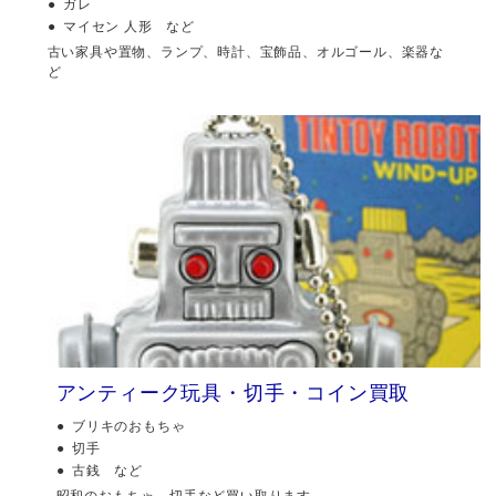
ガレ
マイセン 人形 など
古い家具や置物、ランプ、時計、宝飾品、オルゴール、楽器な
ど
アンティーク玩具・切手・コイン買取
ブリキのおもちゃ
切手
古銭 など
昭和のおもちゃ、切手など買い取ります。