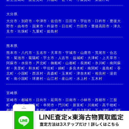
大分県
大分市
・
別府市
・
中津市
・
佐伯市
・
日田市
・
宇佐市
・
臼杵市
・
豊後大
野市
・
由布市
・
国東市
・
杵築市
・
日出町
・
竹田市
・
豊後高田市
・
津久
見市
・
玖珠町
・
九重町
・
姫島村
熊本県
熊本市
・
八代市
・
玉名市
・
天草市
・
宇城市
・
山鹿市
・
荒尾市
・
合志
市
・
菊池市
・
菊陽町
・
宇土市
・
人吉市
・
益城町
・
大津町
・
上天草市
・
阿蘇市
・
水俣市
・
芦北町
・
御船町
・
山都町
・
長洲町
・
氷川町
・
南阿蘇
村
・
美里町
・
和水町
・
甲佐町
・
錦町
・
多良木町
・
南関町
・
嘉島町
・
苓
北町
・
小国町
・
西原村
・
高森町
・
玉東町
・
津奈木町
・
相良村
・
湯前
町
・
南小国町
・
球磨村
・
山江村
・
産山村
・
水上村
・
五木村
宮崎県
宮崎市
・
都城市
・
日向市
・
延岡市
・
日南市
・
小林市
・
西都市
・
三股
町
・
高鍋町
・
国富町
・
串間市
・
門川町
・
新富町
・
川南町
・
高千穂町
・
都農町
・
高原町
・
美郷町
・
綾町
・
木城町
・
日之影町
・
五ヶ瀬町
・
諸塚
村
・
椎葉村
・
西米良村