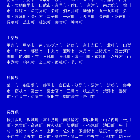
市
・
大網白里市
・
山武市
・
富里市
・
館山市
・
富津市
・
南房総市
・
鴨川
市
・
匝瑳市
・
横芝光町
・
栄町
・
酒々井町
・
勝浦市
・
九十九里町
・
多古
町
・
東庄町
・
長生村
・
白子町
・
一宮町
・
大多喜町
・
長南町
・
鋸南町
・
長柄町
・
芝山町
・
睦沢町
・
御宿町
・
神崎町
山梨県
甲府市
・
甲斐市
・
南アルプス市
・
笛吹市
・
富士吉田市
・
北杜市
・
山梨
市
・
甲州市
・
都留市
・
中央市
・
韮崎市
・
大月市
・
上野原市
・
富士河口
湖町
・
昭和町
・
市川三郷町
・
身延町
・
富士川町
・
南部町
・
忍野村
・
山
中湖村
・
鳴沢村
・
道志村
・
西桂町
・
早川町
静岡県
菊川市
・
御殿場市
・
静岡市
・
島田市
・
裾野市
・
沼津市
・
浜松市
・
袋井
市
・
藤枝市
・
富士市
・
富士宮市
・
三島市
・
牧之原市
・
焼津市
・
熱海
市
・
伊豆市
・
伊東市
・
磐田市
・
御前崎市
・
掛川市
長野県
軽井沢町
・
坂城町
・
富士見町
・
南箕輪村
・
御代田町
・
山ノ内町
・
松川
町
・
木曽町
・
高森町
・
佐久穂町
・
飯綱町
・
小布施町
・
池田町
・
松川
村
・
長野市
・
松本市
・
上田市
・
佐久市
・
安曇野市
・
塩尻市
・
伊那市
・
千曲市
・
茅野市
・
岡谷市
・
諏訪市
・
須坂市
・
中野市
・
小諸市
・
駒ヶ根