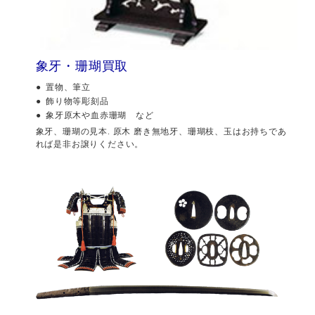
象牙・珊瑚買取
置物、筆立
飾り物等彫刻品
象牙原木や血赤珊瑚 など
象牙、珊瑚の見本. 原木 磨き無地牙、珊瑚枝、玉はお持ちであ
れば是非お譲りください。