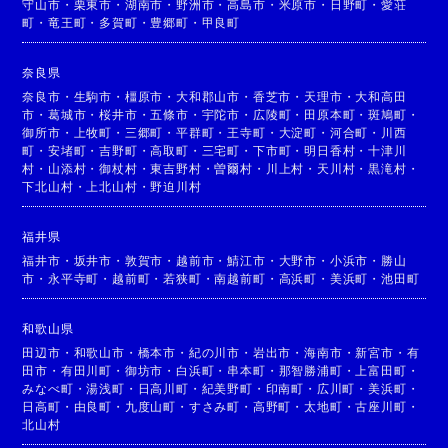
守山市
・
栗東市
・
湖南市
・
野洲市
・
高島市
・
米原市
・
日野町
・
愛荘
町
・
竜王町
・
多賀町
・
豊郷町
・
甲良町
奈良県
奈良市
・
生駒市
・
橿原市
・
大和郡山市
・
香芝市
・
天理市
・
大和高田
市
・
葛城市
・
桜井市
・
五條市
・
宇陀市
・
広陵町
・
田原本町
・
斑鳩町
・
御所市
・
上牧町
・
三郷町
・
平群町
・
王寺町
・
大淀町
・
河合町
・
川西
町
・
安堵町
・
吉野町
・
高取町
・
三宅町
・
下市町
・
明日香村
・
十津川
村
・
山添村
・
御杖村
・
東吉野村
・
曽爾村
・
川上村
・
天川村
・
黒滝村
・
下北山村
・
上北山村
・
野迫川村
福井県
福井市
・
坂井市
・
敦賀市
・
越前市
・
鯖江市
・
大野市
・
小浜市
・
勝山
市
・
永平寺町
・
越前町
・
若狭町
・
南越前町
・
高浜町
・
美浜町
・
池田町
和歌山県
田辺市
・
和歌山市
・
橋本市
・
紀の川市
・
岩出市
・
海南市
・
新宮市
・
有
田市
・
有田川町
・
御坊市
・
白浜町
・
串本町
・
那智勝浦町
・
上富田町
・
みなべ町
・
湯浅町
・
日高川町
・
紀美野町
・
印南町
・
広川町
・
美浜町
・
日高町
・
由良町
・
九度山町
・
すさみ町
・
高野町
・
太地町
・
古座川町
・
北山村