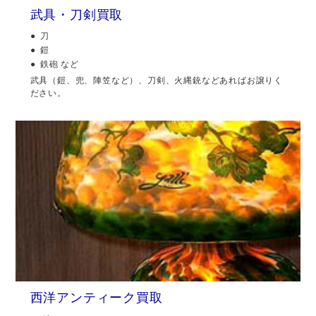
武具・刀剣買取
刀
鎧
鉄砲 など
武具（鎧、兜、陣笠など）、刀剣、火縄銃などあればお譲りく
ださい。
西洋アンティーク買取