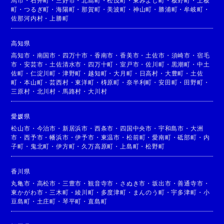
馬市
・
石井町
・
三好市
・
北島町
・
松茂町
・
東みよし町
・
板野町
・
上板
町
・
つるぎ町
・
海陽町
・
那賀町
・
美波町
・
神山町
・
勝浦町
・
牟岐町
・
佐那河内村
・
上勝町
高知県
高知市
・
南国市
・
四万十市
・
香南市
・
香美市
・
土佐市
・
須崎市
・
宿毛
市
・
安芸市
・
土佐清水市
・
四万十町
・
室戸市
・
佐川町
・
黒潮町
・
中土
佐町
・
仁淀川町
・
津野町
・
越知町
・
大月町
・
日高村
・
大豊町
・
土佐
町
・
本山町
・
芸西村
・
東洋町
・
梼原町
・
奈半利町
・
安田町
・
田野町
・
三原村
・
北川村
・
馬路村
・
大川村
愛媛県
松山市
・
今治市
・
新居浜市
・
西条市
・
四国中央市
・
宇和島市
・
大洲
市
・
西予市
・
幡浜市
・
伊予市
・
東温市
・
松前町
・
愛南町
・
砥部町
・
内
子町
・
鬼北町
・
伊方町
・
久万高原町
・
上島町
・
松野町
香川県
丸亀市
・
高松市
・
三豊市
・
観音寺市
・
さぬき市
・
坂出市
・
善通寺市
・
東かがわ市
・
三木町
・
綾川町
・
多度津町
・
まんのう町
・
宇多津町
・
小
豆島町
・
土庄町
・
琴平町
・
直島町