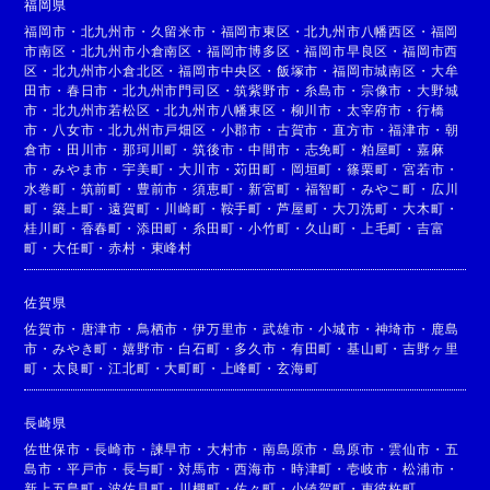
福岡県
福岡市
・
北九州市
・
久留米市
・
福岡市東区
・
北九州市八幡西区
・
福岡
市南区
・
北九州市小倉南区
・
福岡市博多区
・
福岡市早良区
・
福岡市西
区
・
北九州市小倉北区
・
福岡市中央区
・
飯塚市
・
福岡市城南区
・
大牟
田市
・
春日市
・
北九州市門司区
・
筑紫野市
・
糸島市
・
宗像市
・
大野城
市
・
北九州市若松区
・
北九州市八幡東区
・
柳川市
・
太宰府市
・
行橋
市
・
八女市
・
北九州市戸畑区
・
小郡市
・
古賀市
・
直方市
・
福津市
・
朝
倉市
・
田川市
・
那珂川町
・
筑後市
・
中間市
・
志免町
・
粕屋町
・
嘉麻
市
・
みやま市
・
宇美町
・
大川市
・
苅田町
・
岡垣町
・
篠栗町
・
宮若市
・
水巻町
・
筑前町
・
豊前市
・
須恵町
・
新宮町
・
福智町
・
みやこ町
・
広川
町
・
築上町
・
遠賀町
・
川崎町
・
鞍手町
・
芦屋町
・
大刀洗町
・
大木町
・
桂川町
・
香春町
・
添田町
・
糸田町
・
小竹町
・
久山町
・
上毛町
・
吉富
町
・
大任町
・
赤村
・
東峰村
佐賀県
佐賀市
・
唐津市
・
鳥栖市
・
伊万里市
・
武雄市
・
小城市
・
神埼市
・
鹿島
市
・
みやき町
・
嬉野市
・
白石町
・
多久市
・
有田町
・
基山町
・
吉野ヶ里
町
・
太良町
・
江北町
・
大町町
・
上峰町
・
玄海町
長崎県
佐世保市
・
長崎市
・
諫早市
・
大村市
・
南島原市
・
島原市
・
雲仙市
・
五
島市
・
平戸市
・
長与町
・
対馬市
・
西海市
・
時津町
・
壱岐市
・
松浦市
・
新上五島町
・
波佐見町
・
川棚町
・
佐々町
・
小値賀町
・
東彼杵町