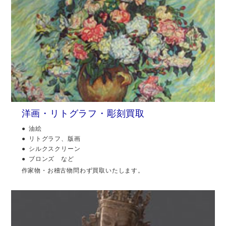
洋画・リトグラフ・彫刻買取
油絵
リトグラフ、版画
シルクスクリーン
ブロンズ など
作家物・お稽古物問わず買取いたします。