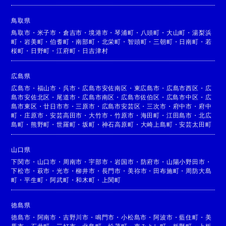
鳥取県
鳥取市
・
米子市
・
倉吉市
・
境港市
・
琴浦町
・
八頭町
・
大山町
・
湯梨浜
町
・
岩美町
・
伯耆町
・
南部町
・
北栄町
・
智頭町
・
三朝町
・
日南町
・
若
桜町
・
日野町
・
江府町
・
日吉津村
広島県
広島市
・
福山市
・
呉市
・
広島市安佐南区
・
東広島市
・
広島市西区
・
広
島市安佐北区
・
尾道市
・
広島市南区
・
広島市佐伯区
・
広島市中区
・
広
島市東区
・
廿日市市
・
三原市
・
広島市安芸区
・
三次市
・
府中市
・
府中
町
・
庄原市
・
安芸高田市
・
大竹市
・
竹原市
・
海田町
・
江田島市
・
北広
島町
・
熊野町
・
世羅町
・
坂町
・
神石高原町
・
大崎上島町
・
安芸太田町
山口県
下関市
・
山口市
・
周南市
・
宇部市
・
岩国市
・
防府市
・
山陽小野田市
・
下松市
・
萩市
・
光市
・
柳井市
・
長門市
・
美祢市
・
田布施町
・
周防大島
町
・
平生町
・
阿武町
・
和木町
・
上関町
徳島県
徳島市
・
阿南市
・
吉野川市
・
鳴門市
・
小松島市
・
阿波市
・
藍住町
・
美