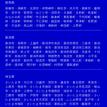
群馬県
前橋市
・
高崎市
・
太田市
・
伊勢崎市
・
桐生市
・
渋川市
・
館林市
・
藤岡
市
・
安中市
・
富岡市
・
みどり市
・
沼田市
・
大泉町
・
玉村町
・
邑楽町
・
みなかみ町
・
吉岡町
・
中之条町
・
板倉町
・
東吾妻町
・
千代田町
・
榛東
村
・
甘楽町
・
明和町
・
下仁田町
・
嬬恋村
・
昭和村
・
草津町
・
長野原
町
・
片品村
・
高山村
・
川場村
・
南牧村
・
神流町
・
上野村
新潟県
新潟市
・
長岡市
・
上越市
・
新潟市中央区
・
新潟市西区
・
三条市
・
新潟
市東区
・
新発田市
・
柏崎市
・
燕市
・
新潟市北区
・
新潟市江南区
・
新潟
市秋葉区
・
村上市
・
佐渡市
・
南魚沼市
・
新潟市西蒲区
・
五泉市
・
十日
町市
・
糸魚川市
・
新潟市南区
・
阿賀野市
・
魚沼市
・
見附市
・
小千谷
市
・
妙高市
・
胎内市
・
加茂市
・
聖籠町
・
阿賀町
・
田上町
・
津南町
・
弥
彦村
・
湯沢町
・
関川村
・
出雲崎町
・
刈羽村
・
粟島浦村
埼玉県
さいたま市
・
川口市
・
川越市
・
所沢市
・
越谷市
・
春日部市
・
草加市
・
上尾市
・
熊谷市
・
さいたま市南区
・
新座市
・
さいたま市見沼区
・
狭山
市
・
久喜市
・
入間市
・
さいたま市浦和区
・
深谷市
・
さいたま市北区
・
三郷市
・
朝霞市
・
戸田市
・
鴻巣市
・
加須市
・
さいたま市岩槻区
・
さい
たま市緑区
・
さいたま市大宮区
・
富士見市
・
ふじみ野市
・
坂戸市
・
さ
いたま市桜区
・
さいたま市中央区
・
東松山市
・
行田市
・
飯能市
・
さい