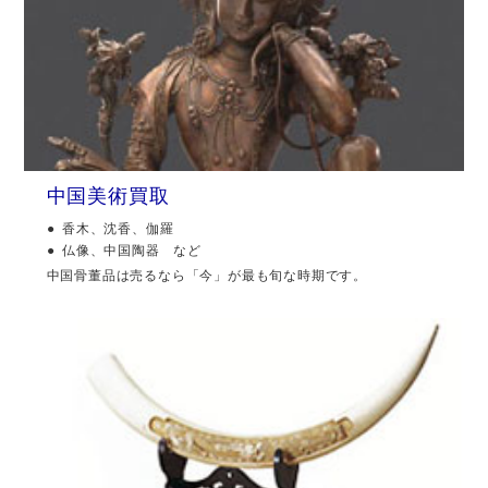
中国美術買取
香木、沈香、伽羅
仏像、中国陶器 など
中国骨董品は売るなら「今」が最も旬な時期です。