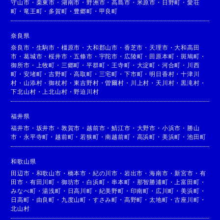
守山市
・
栗東市
・
湖南市
・
野洲市
・
高島市
・
米原市
・
日野町
・
愛荘
町
・
竜王町
・
多賀町
・
豊郷町
・
甲良町
奈良県
奈良市
・
生駒市
・
橿原市
・
大和郡山市
・
香芝市
・
天理市
・
大和高田
市
・
葛城市
・
桜井市
・
五條市
・
宇陀市
・
広陵町
・
田原本町
・
斑鳩町
・
御所市
・
上牧町
・
三郷町
・
平群町
・
王寺町
・
大淀町
・
河合町
・
川西
町
・
安堵町
・
吉野町
・
高取町
・
三宅町
・
下市町
・
明日香村
・
十津川
村
・
山添村
・
御杖村
・
東吉野村
・
曽爾村
・
川上村
・
天川村
・
黒滝村
・
下北山村
・
上北山村
・
野迫川村
福井県
福井市
・
坂井市
・
敦賀市
・
越前市
・
鯖江市
・
大野市
・
小浜市
・
勝山
市
・
永平寺町
・
越前町
・
若狭町
・
南越前町
・
高浜町
・
美浜町
・
池田町
和歌山県
田辺市
・
和歌山市
・
橋本市
・
紀の川市
・
岩出市
・
海南市
・
新宮市
・
有
田市
・
有田川町
・
御坊市
・
白浜町
・
串本町
・
那智勝浦町
・
上富田町
・
みなべ町
・
湯浅町
・
日高川町
・
紀美野町
・
印南町
・
広川町
・
美浜町
・
日高町
・
由良町
・
九度山町
・
すさみ町
・
高野町
・
太地町
・
古座川町
・
北山村