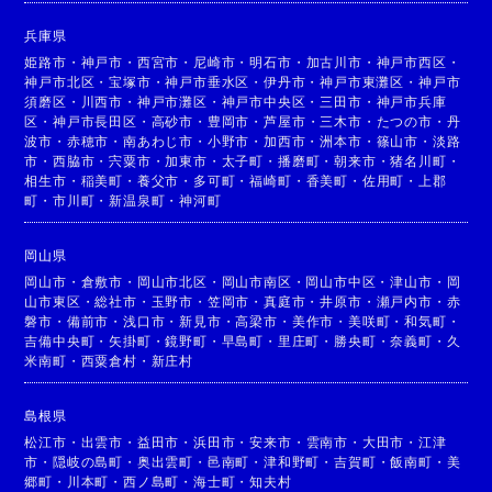
兵庫県
姫路市
・
神戸市
・
西宮市
・
尼崎市
・
明石市
・
加古川市
・
神戸市西区
・
神戸市北区
・
宝塚市
・
神戸市垂水区
・
伊丹市
・
神戸市東灘区
・
神戸市
須磨区
・
川西市
・
神戸市灘区
・
神戸市中央区
・
三田市
・
神戸市兵庫
区
・
神戸市長田区
・
高砂市
・
豊岡市
・
芦屋市
・
三木市
・
たつの市
・
丹
波市
・
赤穂市
・
南あわじ市
・
小野市
・
加西市
・
洲本市
・
篠山市
・
淡路
市
・
西脇市
・
宍粟市
・
加東市
・
太子町
・
播磨町
・
朝来市
・
猪名川町
・
相生市
・
稲美町
・
養父市
・
多可町
・
福崎町
・
香美町
・
佐用町
・
上郡
町
・
市川町
・
新温泉町
・
神河町
岡山県
岡山市
・
倉敷市
・
岡山市北区
・
岡山市南区
・
岡山市中区
・
津山市
・
岡
山市東区
・
総社市
・
玉野市
・
笠岡市
・
真庭市
・
井原市
・
瀬戸内市
・
赤
磐市
・
備前市
・
浅口市
・
新見市
・
高梁市
・
美作市
・
美咲町
・
和気町
・
吉備中央町
・
矢掛町
・
鏡野町
・
早島町
・
里庄町
・
勝央町
・
奈義町
・
久
米南町
・
西粟倉村
・
新庄村
島根県
松江市
・
出雲市
・
益田市
・
浜田市
・
安来市
・
雲南市
・
大田市
・
江津
市
・
隠岐の島町
・
奥出雲町
・
邑南町
・
津和野町
・
吉賀町
・
飯南町
・
美
郷町
・
川本町
・
西ノ島町
・
海士町
・
知夫村