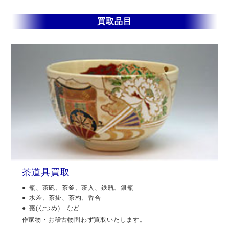
買取品目
茶道具買取
瓶、茶碗、茶釜、茶入、鉄瓶、銀瓶
水差、茶掛、茶杓、香合
棗(なつめ) など
作家物・お稽古物問わず買取いたします。