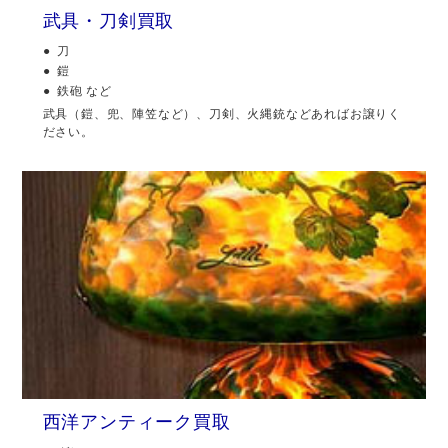
武具・刀剣買取
刀
鎧
鉄砲 など
武具（鎧、兜、陣笠など）、刀剣、火縄銃などあればお譲りく
ださい。
西洋アンティーク買取