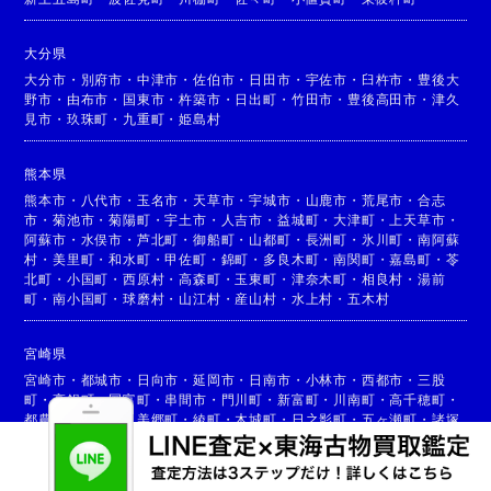
大分県
大分市
・
別府市
・
中津市
・
佐伯市
・
日田市
・
宇佐市
・
臼杵市
・
豊後大
野市
・
由布市
・
国東市
・
杵築市
・
日出町
・
竹田市
・
豊後高田市
・
津久
見市
・
玖珠町
・
九重町
・
姫島村
熊本県
熊本市
・
八代市
・
玉名市
・
天草市
・
宇城市
・
山鹿市
・
荒尾市
・
合志
市
・
菊池市
・
菊陽町
・
宇土市
・
人吉市
・
益城町
・
大津町
・
上天草市
・
阿蘇市
・
水俣市
・
芦北町
・
御船町
・
山都町
・
長洲町
・
氷川町
・
南阿蘇
村
・
美里町
・
和水町
・
甲佐町
・
錦町
・
多良木町
・
南関町
・
嘉島町
・
苓
北町
・
小国町
・
西原村
・
高森町
・
玉東町
・
津奈木町
・
相良村
・
湯前
町
・
南小国町
・
球磨村
・
山江村
・
産山村
・
水上村
・
五木村
宮崎県
宮崎市
・
都城市
・
日向市
・
延岡市
・
日南市
・
小林市
・
西都市
・
三股
町
・
高鍋町
・
国富町
・
串間市
・
門川町
・
新富町
・
川南町
・
高千穂町
・
都農町
・
高原町
・
美郷町
・
綾町
・
木城町
・
日之影町
・
五ヶ瀬町
・
諸塚
村
・
椎葉村
・
西米良村