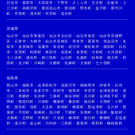
日光市
・
真岡市
・
大田原市
・
下野市
・
さくら市
・
壬生町
・
矢板市
・
上
三川町
・
高根沢町
・
那須烏山市
・
那須町
・
野木町
・
益子町
・
那珂川
町
・
芳賀町
・
茂木町
・
市貝町
・
塩谷町
宮城県
仙台市
・
仙台市青葉区
・
仙台市太白区
・
仙台市泉区
・
仙台市宮城野
区
・
石巻市
・
大崎市
・
仙台市若林区
・
登米市
・
栗原市
・
気仙沼市
・
名
取市
・
多賀城市
・
塩竈市
・
富谷町
・
岩沼市
・
東松島市
・
柴田町
・
白石
市
・
亘理町
・
利府町
・
角田市
・
加美町
・
美里町
・
大和町
・
大河原町
・
七ヶ浜町
・
涌谷町
・
南三陸町
・
山元町
・
丸森町
・
松島町
・
蔵王町
・
村
田町
・
女川町
・
川崎町
・
大郷町
・
色麻町
・
大衡村
・
七ケ宿町
福島県
郡山市
・
福島市
・
会津若松市
・
須賀川市
・
南相馬市
・
伊達市
・
白河
市
・
二本松市
・
喜多方市
・
田村市
・
相馬市
・
本宮市
・
会津美里町
・
浪
江町
・
西郷村
・
矢吹町
・
三春町
・
南会津町
・
石川町
・
会津坂下町
・
富
岡町
・
猪苗代町
・
川俣町
・
棚倉町
・
桑折町
・
鏡石町
・
大熊町
・
小野
町
・
国見町
・
塙町
・
大玉村
・
新地町
・
楢葉町
・
西会津町
・
玉川村
・
双
葉町
・
平田村
・
泉崎村
・
浅川町
・
下郷町
・
矢祭町
・
天栄村
・
飯舘村
・
古殿町
・
広野町
・
中島村
・
只見町
・
柳津町
・
鮫川村
・
磐梯町
・
北塩原
村
・
湯川村
・
金山町
・
川内村
・
三島町
・
葛尾村
・
昭和村
・
檜枝岐村