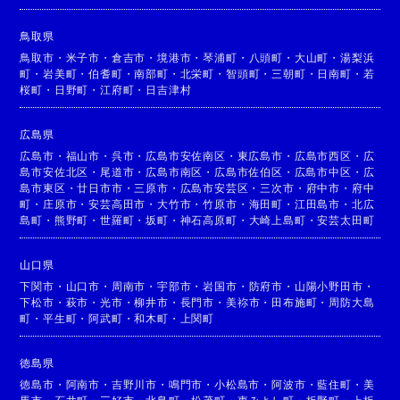
鳥取県
鳥取市
・
米子市
・
倉吉市
・
境港市
・
琴浦町
・
八頭町
・
大山町
・
湯梨浜
町
・
岩美町
・
伯耆町
・
南部町
・
北栄町
・
智頭町
・
三朝町
・
日南町
・
若
桜町
・
日野町
・
江府町
・
日吉津村
広島県
広島市
・
福山市
・
呉市
・
広島市安佐南区
・
東広島市
・
広島市西区
・
広
島市安佐北区
・
尾道市
・
広島市南区
・
広島市佐伯区
・
広島市中区
・
広
島市東区
・
廿日市市
・
三原市
・
広島市安芸区
・
三次市
・
府中市
・
府中
町
・
庄原市
・
安芸高田市
・
大竹市
・
竹原市
・
海田町
・
江田島市
・
北広
島町
・
熊野町
・
世羅町
・
坂町
・
神石高原町
・
大崎上島町
・
安芸太田町
山口県
下関市
・
山口市
・
周南市
・
宇部市
・
岩国市
・
防府市
・
山陽小野田市
・
下松市
・
萩市
・
光市
・
柳井市
・
長門市
・
美祢市
・
田布施町
・
周防大島
町
・
平生町
・
阿武町
・
和木町
・
上関町
徳島県
徳島市
・
阿南市
・
吉野川市
・
鳴門市
・
小松島市
・
阿波市
・
藍住町
・
美