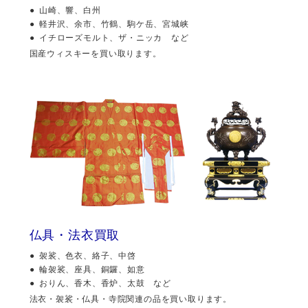
山崎、響、白州
軽井沢、余市、竹鶴、駒ケ岳、宮城峡
イチローズモルト、ザ・ニッカ など
国産ウィスキーを買い取ります。
仏具・法衣買取
袈裟、色衣、絡子、中啓
輪袈裟、座具、銅鑼、如意
おりん、香木、香炉、太鼓 など
法衣・袈裟・仏具・寺院関連の品を買い取ります。