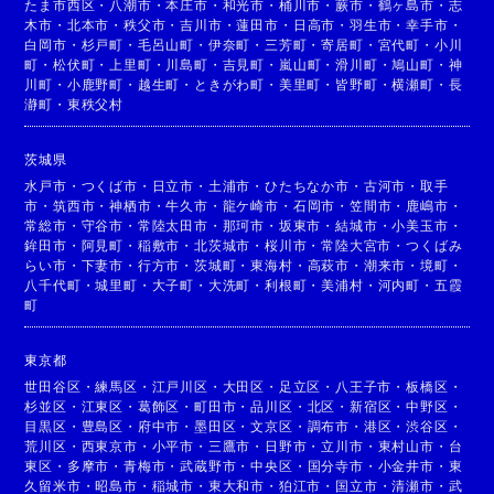
たま市西区
・
八潮市
・
本庄市
・
和光市
・
桶川市
・
蕨市
・
鶴ヶ島市
・
志
木市
・
北本市
・
秩父市
・
吉川市
・
蓮田市
・
日高市
・
羽生市
・
幸手市
・
白岡市
・
杉戸町
・
毛呂山町
・
伊奈町
・
三芳町
・
寄居町
・
宮代町
・
小川
町
・
松伏町
・
上里町
・
川島町
・
吉見町
・
嵐山町
・
滑川町
・
鳩山町
・
神
川町
・
小鹿野町
・
越生町
・
ときがわ町
・
美里町
・
皆野町
・
横瀬町
・
長
瀞町
・
東秩父村
茨城県
水戸市
・
つくば市
・
日立市
・
土浦市
・
ひたちなか市
・
古河市
・
取手
市
・
筑西市
・
神栖市
・
牛久市
・
龍ケ崎市
・
石岡市
・
笠間市
・
鹿嶋市
・
常総市
・
守谷市
・
常陸太田市
・
那珂市
・
坂東市
・
結城市
・
小美玉市
・
鉾田市
・
阿見町
・
稲敷市
・
北茨城市
・
桜川市
・
常陸大宮市
・
つくばみ
らい市
・
下妻市
・
行方市
・
茨城町
・
東海村
・
高萩市
・
潮来市
・
境町
・
八千代町
・
城里町
・
大子町
・
大洗町
・
利根町
・
美浦村
・
河内町
・
五霞
町
東京都
世田谷区
・
練馬区
・
江戸川区
・
大田区
・
足立区
・
八王子市
・
板橋区
・
杉並区
・
江東区
・
葛飾区
・
町田市
・
品川区
・
北区
・
新宿区
・
中野区
・
目黒区
・
豊島区
・
府中市
・
墨田区
・
文京区
・
調布市
・
港区
・
渋谷区
・
荒川区
・
西東京市
・
小平市
・
三鷹市
・
日野市
・
立川市
・
東村山市
・
台
東区
・
多摩市
・
青梅市
・
武蔵野市
・
中央区
・
国分寺市
・
小金井市
・
東
久留米市
・
昭島市
・
稲城市
・
東大和市
・
狛江市
・
国立市
・
清瀬市
・
武