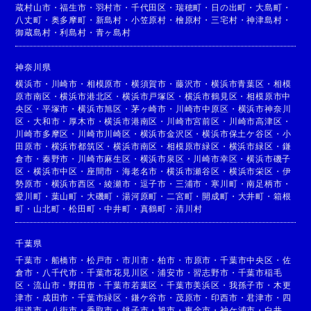
蔵村山市
・
福生市
・
羽村市
・
千代田区
・
瑞穂町
・
日の出町
・
大島町
・
八丈町
・
奥多摩町
・
新島村
・
小笠原村
・
檜原村
・
三宅村
・
神津島村
・
御蔵島村
・
利島村
・
青ヶ島村
神奈川県
横浜市
・
川崎市
・
相模原市
・
横須賀市
・
藤沢市
・
横浜市青葉区
・
相模
原市南区
・
横浜市港北区
・
横浜市戸塚区
・
横浜市鶴見区
・
相模原市中
央区
・
平塚市
・
横浜市旭区
・
茅ヶ崎市
・
川崎市中原区
・
横浜市神奈川
区
・
大和市
・
厚木市
・
横浜市港南区
・
川崎市宮前区
・
川崎市高津区
・
川崎市多摩区
・
川崎市川崎区
・
横浜市金沢区
・
横浜市保土ケ谷区
・
小
田原市
・
横浜市都筑区
・
横浜市南区
・
相模原市緑区
・
横浜市緑区
・
鎌
倉市
・
秦野市
・
川崎市麻生区
・
横浜市泉区
・
川崎市幸区
・
横浜市磯子
区
・
横浜市中区
・
座間市
・
海老名市
・
横浜市瀬谷区
・
横浜市栄区
・
伊
勢原市
・
横浜市西区
・
綾瀬市
・
逗子市
・
三浦市
・
寒川町
・
南足柄市
・
愛川町
・
葉山町
・
大磯町
・
湯河原町
・
二宮町
・
開成町
・
大井町
・
箱根
町
・
山北町
・
松田町
・
中井町
・
真鶴町
・
清川村
千葉県
千葉市
・
船橋市
・
松戸市
・
市川市
・
柏市
・
市原市
・
千葉市中央区
・
佐
倉市
・
八千代市
・
千葉市花見川区
・
浦安市
・
習志野市
・
千葉市稲毛
区
・
流山市
・
野田市
・
千葉市若葉区
・
千葉市美浜区
・
我孫子市
・
木更
津市
・
成田市
・
千葉市緑区
・
鎌ケ谷市
・
茂原市
・
印西市
・
君津市
・
四
街道市
・
八街市
・
香取市
・
銚子市
・
旭市
・
東金市
・
袖ケ浦市
・
白井