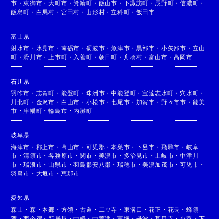
市
・
東御市
・
大町市
・
箕輪町
・
飯山市
・
下諏訪町
・
辰野町
・
信濃町
・
飯島町
・
白馬村
・
宮田村
・
山形村
・
立科町
・
飯田市
富山県
射水市
・
氷見市
・
南砺市
・
砺波市
・
魚津市
・
黒部市
・
小矢部市
・
立山
町
・
滑川市
・
上市町
・
入善町
・
朝日町
・
舟橋村
・
富山市
・
高岡市
石川県
羽咋市
・
志賀町
・
能登町
・
珠洲市
・
中能登町
・
宝達志水町
・
穴水町
・
川北町
・
金沢市
・
白山市
・
小松市
・
七尾市
・
加賀市
・
野々市市
・
能美
市
・
津幡町
・
輪島市
・
内灘町
岐阜県
海津市
・
郡上市
・
高山市
・
可児郡
・
本巣市
・
下呂市
・
飛騨市
・
岐阜
市
・
清須市
・
各務原市
・
関市
・
美濃市
・
多治見市
・
土岐市
・
中津川
市
・
瑞浪市
・
山県市
・
羽島郡安八郡
・
瑞穂市
・
美濃加茂市
・
可児市
・
羽島市
・
大垣市
・
恵那市
愛知県
森山
・
森
・
本郷
・
方領
・
古道
・
二ツ寺
・
東溝口
・
花正
・
花長
・
蜂須
賀
・
西今宿
・
新居屋
・
中橋
・
中萱津
・
富塚
・
丹波
・
甚目寺
・
小路
・
下