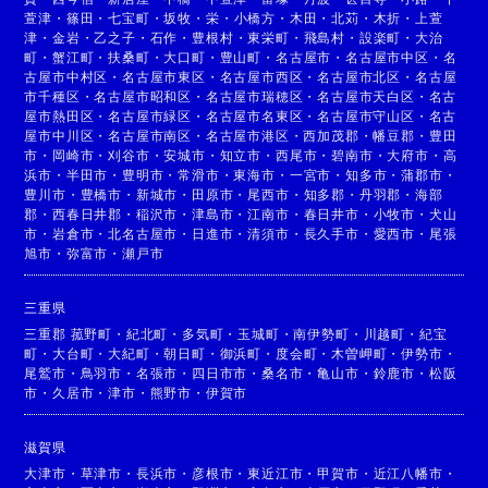
萱津
・
篠田
・
七宝町
・
坂牧
・
栄
・
小橋方
・
木田
・
北苅
・
木折
・
上萱
津
・
金岩
・
乙之子
・
石作
・
豊根村
・
東栄町
・
飛島村
・
設楽町
・
大治
町
・
蟹江町
・
扶桑町
・
大口町
・
豊山町
・
名古屋市
・
名古屋市中区
・
名
古屋市中村区
・
名古屋市東区
・
名古屋市西区
・
名古屋市北区
・
名古屋
市千種区
・
名古屋市昭和区
・
名古屋市瑞穂区
・
名古屋市天白区
・
名古
屋市熱田区
・
名古屋市緑区
・
名古屋市名東区
・
名古屋市守山区
・
名古
屋市中川区
・
名古屋市南区
・
名古屋市港区
・
西加茂郡
・
幡豆郡
・
豊田
市
・
岡崎市
・
刈谷市
・
安城市
・
知立市
・
西尾市
・
碧南市
・
大府市
・
高
浜市
・
半田市
・
豊明市
・
常滑市
・
東海市
・
一宮市
・
知多市
・
蒲郡市
・
豊川市
・
豊橋市
・
新城市
・
田原市
・
尾西市
・
知多郡
・
丹羽郡
・
海部
郡
・
西春日井郡
・
稲沢市
・
津島市
・
江南市
・
春日井市
・
小牧市
・
犬山
市
・
岩倉市
・
北名古屋市
・
日進市
・
清須市
・
長久手市
・
愛西市
・
尾張
旭市
・
弥富市
・
瀬戸市
三重県
三重郡 菰野町
・
紀北町
・
多気町
・
玉城町
・
南伊勢町
・
川越町
・
紀宝
町
・
大台町
・
大紀町
・
朝日町
・
御浜町
・
度会町
・
木曽岬町
・
伊勢市
・
尾鷲市
・
鳥羽市
・
名張市
・
四日市市
・
桑名市
・
亀山市
・
鈴鹿市
・
松阪
市
・
久居市
・
津市
・
熊野市
・
伊賀市
滋賀県
大津市
・
草津市
・
長浜市
・
彦根市
・
東近江市
・
甲賀市
・
近江八幡市
・