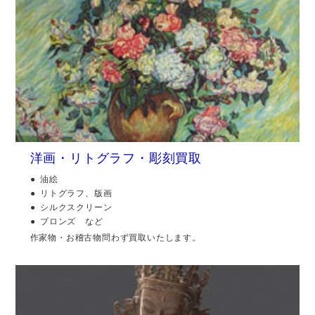
洋画・リトグラフ・彫刻買取
油絵
リトグラフ、版画
シルクスクリーン
ブロンズ など
作家物・お稽古物問わず買取いたします。