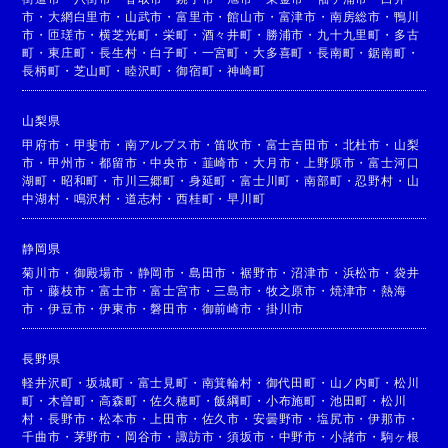
市
・
大網白里市
・
山武市
・
富里市
・
館山市
・
富津市
・
南房総市
・
鴨川
市
・
匝瑳市
・
横芝光町
・
栄町
・
酒々井町
・
勝浦市
・
九十九里町
・
多古
町
・
東庄町
・
長生村
・
白子町
・
一宮町
・
大多喜町
・
長南町
・
鋸南町
・
長柄町
・
芝山町
・
睦沢町
・
御宿町
・
神崎町
山梨県
甲府市
・
甲斐市
・
南アルプス市
・
笛吹市
・
富士吉田市
・
北杜市
・
山梨
市
・
甲州市
・
都留市
・
中央市
・
韮崎市
・
大月市
・
上野原市
・
富士河口
湖町
・
昭和町
・
市川三郷町
・
身延町
・
富士川町
・
南部町
・
忍野村
・
山
中湖村
・
鳴沢村
・
道志村
・
西桂町
・
早川町
静岡県
菊川市
・
御殿場市
・
静岡市
・
島田市
・
裾野市
・
沼津市
・
浜松市
・
袋井
市
・
藤枝市
・
富士市
・
富士宮市
・
三島市
・
牧之原市
・
焼津市
・
熱海
市
・
伊豆市
・
伊東市
・
磐田市
・
御前崎市
・
掛川市
長野県
軽井沢町
・
坂城町
・
富士見町
・
南箕輪村
・
御代田町
・
山ノ内町
・
松川
町
・
木曽町
・
高森町
・
佐久穂町
・
飯綱町
・
小布施町
・
池田町
・
松川
村
・
長野市
・
松本市
・
上田市
・
佐久市
・
安曇野市
・
塩尻市
・
伊那市
・
千曲市
・
茅野市
・
岡谷市
・
諏訪市
・
須坂市
・
中野市
・
小諸市
・
駒ヶ根