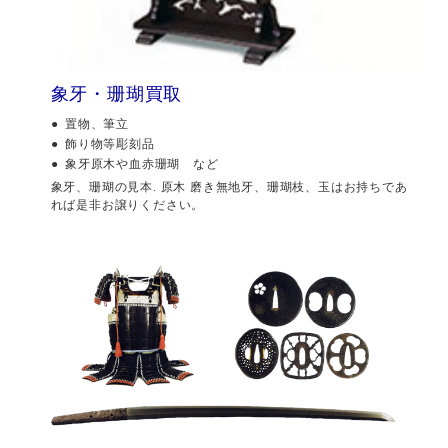
象牙・珊瑚買取
置物、筆立
飾り物等彫刻品
象牙原木や血赤珊瑚 など
象牙、珊瑚の見本. 原木 磨き無地牙、珊瑚枝、玉はお持ちであ
れば是非お譲りください。