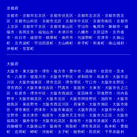
京都府
京都市
・
京都市右京区
・
京都市伏見区
・
京都市左京区
・
京都市西京
区
・
京都市山科区
・
京都市北区
・
京都市中京区
・
京都市南区
・
京都市
上京区
・
京都市下京区
・
京都市東山区
・
宇治市
・
亀岡市
・
舞鶴市
・
城
陽市
・
長岡京市
・
福知山市
・
木津川市
・
八幡市
・
京田辺市
・
京丹後
市
・
向日市
・
綾部市
・
精華町
・
南丹市
・
与謝野町
・
宮津市
・
久御山
町
・
京丹波町
・
宇治田原町
・
大山崎町
・
井手町
・
和束町
・
南山城村
・
伊根町
・
笠置町
大阪府
大阪市
・
東大阪市
・
堺市
・
枚方市
・
豊中市
・
高槻市
・
吹田市
・
茨木
市
・
八尾市
・
寝屋川市
・
大阪市平野区
・
岸和田市
・
和泉市
・
大阪市淀
川区
・
大阪市城東区
・
堺市北区
・
堺市堺区
・
守口市
・
大阪市生野区
・
堺市西区
・
大阪市東住吉区
・
門真市
・
箕面市
・
大東市
・
大阪市住之江
区
・
松原市
・
堺市中区
・
大阪市西成区
・
富田林市
・
羽曳野市
・
河内長
野市
・
大阪市鶴見区
・
大阪市北区
・
大阪市阿倍野区
・
池田市
・
大阪市
都島区
・
泉佐野市
・
大阪市西淀川区
・
貝塚市
・
大阪市旭区
・
大阪市港
区
・
堺市東区
・
摂津市
・
大阪市東成区
・
大阪市西区
・
大阪市中央区
・
交野市
・
泉大津市
・
柏原市
・
大阪市天王寺区
・
大阪市大正区
・
大阪市
福島区
・
藤井寺市
・
大阪市此花区
・
泉南市
・
大阪市浪速区
・
高石市
・
四條畷市
・
大阪狭山市
・
阪南市
・
熊取町
・
堺市美原区
・
島本町
・
豊能
町
・
忠岡町
・
岬町
・
河南町
・
太子町
・
能勢町
・
田尻町
・
千早赤阪村