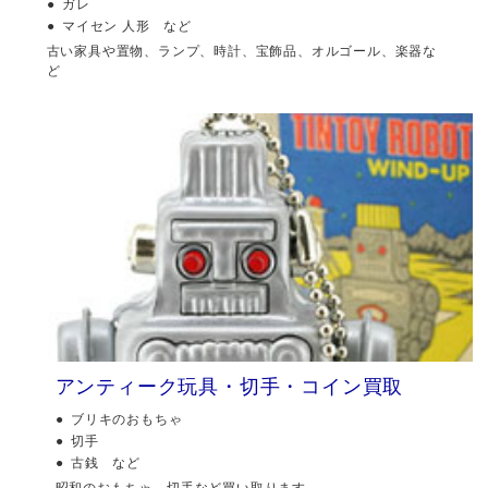
ガレ
マイセン 人形 など
古い家具や置物、ランプ、時計、宝飾品、オルゴール、楽器な
ど
アンティーク玩具・切手・コイン買取
ブリキのおもちゃ
切手
古銭 など
昭和のおもちゃ、切手など買い取ります。