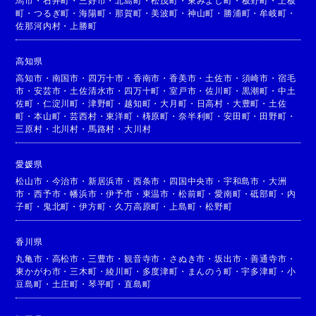
馬市
・
石井町
・
三好市
・
北島町
・
松茂町
・
東みよし町
・
板野町
・
上板
町
・
つるぎ町
・
海陽町
・
那賀町
・
美波町
・
神山町
・
勝浦町
・
牟岐町
・
佐那河内村
・
上勝町
高知県
高知市
・
南国市
・
四万十市
・
香南市
・
香美市
・
土佐市
・
須崎市
・
宿毛
市
・
安芸市
・
土佐清水市
・
四万十町
・
室戸市
・
佐川町
・
黒潮町
・
中土
佐町
・
仁淀川町
・
津野町
・
越知町
・
大月町
・
日高村
・
大豊町
・
土佐
町
・
本山町
・
芸西村
・
東洋町
・
梼原町
・
奈半利町
・
安田町
・
田野町
・
三原村
・
北川村
・
馬路村
・
大川村
愛媛県
松山市
・
今治市
・
新居浜市
・
西条市
・
四国中央市
・
宇和島市
・
大洲
市
・
西予市
・
幡浜市
・
伊予市
・
東温市
・
松前町
・
愛南町
・
砥部町
・
内
子町
・
鬼北町
・
伊方町
・
久万高原町
・
上島町
・
松野町
香川県
丸亀市
・
高松市
・
三豊市
・
観音寺市
・
さぬき市
・
坂出市
・
善通寺市
・
東かがわ市
・
三木町
・
綾川町
・
多度津町
・
まんのう町
・
宇多津町
・
小
豆島町
・
土庄町
・
琴平町
・
直島町