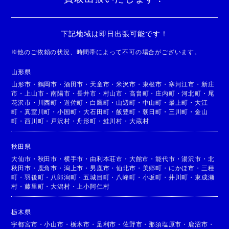
下記地域は即日出張可能です！
※
他のご依頼の状況、時間帯によって不可の場合がございます。
山形県
山形市
・
鶴岡市
・
酒田市
・
天童市
・
米沢市
・
東根市
・
寒河江市
・
新庄
市
・
上山市
・
南陽市
・
長井市
・
村山市
・
高畠町
・
庄内町
・
河北町
・
尾
花沢市
・
川西町
・
遊佐町
・
白鷹町
・
山辺町
・
中山町
・
最上町
・
大江
町
・
真室川町
・
小国町
・
大石田町
・
飯豊町
・
朝日町
・
三川町
・
金山
町
・
西川町
・
戸沢村
・
舟形町
・
鮭川村
・
大蔵村
秋田県
大仙市
・
秋田市
・
横手市
・
由利本荘市
・
大館市
・
能代市
・
湯沢市
・
北
秋田市
・
鹿角市
・
潟上市
・
男鹿市
・
仙北市
・
美郷町
・
にかほ市
・
三種
町
・
羽後町
・
八郎潟町
・
五城目町
・
八峰町
・
小坂町
・
井川町
・
東成瀬
村
・
藤里町
・
大潟村
・
上小阿仁村
栃木県
宇都宮市
・
小山市
・
栃木市
・
足利市
・
佐野市
・
那須塩原市
・
鹿沼市
・