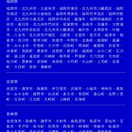
福岡県
福岡市
・
北九州市
・
久留米市
・
福岡市東区
・
北九州市八幡西区
・
福岡
市南区
・
北九州市小倉南区
・
福岡市博多区
・
福岡市早良区
・
福岡市西
区
・
北九州市小倉北区
・
福岡市中央区
・
飯塚市
・
福岡市城南区
・
大牟
田市
・
春日市
・
北九州市門司区
・
筑紫野市
・
糸島市
・
宗像市
・
大野城
市
・
北九州市若松区
・
北九州市八幡東区
・
柳川市
・
太宰府市
・
行橋
市
・
八女市
・
北九州市戸畑区
・
小郡市
・
古賀市
・
直方市
・
福津市
・
朝
倉市
・
田川市
・
那珂川町
・
筑後市
・
中間市
・
志免町
・
粕屋町
・
嘉麻
市
・
みやま市
・
宇美町
・
大川市
・
苅田町
・
岡垣町
・
篠栗町
・
宮若市
・
水巻町
・
筑前町
・
豊前市
・
須恵町
・
新宮町
・
福智町
・
みやこ町
・
広川
町
・
築上町
・
遠賀町
・
川崎町
・
鞍手町
・
芦屋町
・
大刀洗町
・
大木町
・
桂川町
・
香春町
・
添田町
・
糸田町
・
小竹町
・
久山町
・
上毛町
・
吉富
町
・
大任町
・
赤村
・
東峰村
佐賀県
佐賀市
・
唐津市
・
鳥栖市
・
伊万里市
・
武雄市
・
小城市
・
神埼市
・
鹿島
市
・
みやき町
・
嬉野市
・
白石町
・
多久市
・
有田町
・
基山町
・
吉野ヶ里
町
・
太良町
・
江北町
・
大町町
・
上峰町
・
玄海町
長崎県
佐世保市
・
長崎市
・
諫早市
・
大村市
・
南島原市
・
島原市
・
雲仙市
・
五
島市
・
平戸市
・
長与町
・
対馬市
・
西海市
・
時津町
・
壱岐市
・
松浦市
・
新上五島町
・
波佐見町
・
川棚町
・
佐々町
・
小値賀町
・
東彼杵町