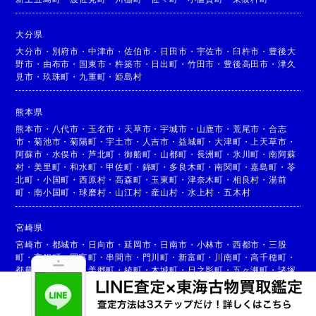
大分県
大分市
・
別府市
・
中津市
・
佐伯市
・
日田市
・
宇佐市
・
臼杵市
・
豊後大
野市
・
由布市
・
国東市
・
杵築市
・
日出町
・
竹田市
・
豊後高田市
・
津久
見市
・
玖珠町
・
九重町
・
姫島村
熊本県
熊本市
・
八代市
・
玉名市
・
天草市
・
宇城市
・
山鹿市
・
荒尾市
・
合志
市
・
菊池市
・
菊陽町
・
宇土市
・
人吉市
・
益城町
・
大津町
・
上天草市
・
阿蘇市
・
水俣市
・
芦北町
・
御船町
・
山都町
・
長洲町
・
氷川町
・
南阿蘇
村
・
美里町
・
和水町
・
甲佐町
・
錦町
・
多良木町
・
南関町
・
嘉島町
・
苓
北町
・
小国町
・
西原村
・
高森町
・
玉東町
・
津奈木町
・
相良村
・
湯前
町
・
南小国町
・
球磨村
・
山江村
・
産山村
・
水上村
・
五木村
宮崎県
宮崎市
・
都城市
・
日向市
・
延岡市
・
日南市
・
小林市
・
西都市
・
三股
町
・
高鍋町
・
国富町
・
串間市
・
門川町
・
新富町
・
川南町
・
高千穂町
・
都農町
・
高原町
・
美郷町
・
綾町
・
木城町
・
日之影町
・
五ヶ瀬町
・
諸塚
村
・
椎葉村
・
西米良村