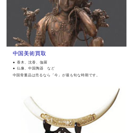
中国美術買取
香木、沈香、伽羅
仏像、中国陶器 など
中国骨董品は売るなら「今」が最も旬な時期です。