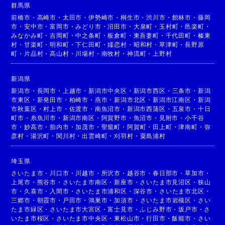
群馬県
前橋市
・
高崎市
・
太田市
・
伊勢崎市
・
桐生市
・
渋川市
・
館林市
・
藤岡
市
・
安中市
・
富岡市
・
みどり市
・
沼田市
・
大泉町
・
玉村町
・
邑楽町
・
みなかみ町
・
吉岡町
・
中之条町
・
板倉町
・
東吾妻町
・
千代田町
・
榛東
村
・
甘楽町
・
明和町
・
下仁田町
・
嬬恋村
・
昭和村
・
草津町
・
長野原
町
・
片品村
・
高山村
・
川場村
・
南牧村
・
神流町
・
上野村
新潟県
新潟市
・
長岡市
・
上越市
・
新潟市中央区
・
新潟市西区
・
三条市
・
新潟
市東区
・
新発田市
・
柏崎市
・
燕市
・
新潟市北区
・
新潟市江南区
・
新潟
市秋葉区
・
村上市
・
佐渡市
・
南魚沼市
・
新潟市西蒲区
・
五泉市
・
十日
町市
・
糸魚川市
・
新潟市南区
・
阿賀野市
・
魚沼市
・
見附市
・
小千谷
市
・
妙高市
・
胎内市
・
加茂市
・
聖籠町
・
阿賀町
・
田上町
・
津南町
・
弥
彦村
・
湯沢町
・
関川村
・
出雲崎町
・
刈羽村
・
粟島浦村
埼玉県
さいたま市
・
川口市
・
川越市
・
所沢市
・
越谷市
・
春日部市
・
草加市
・
上尾市
・
熊谷市
・
さいたま市南区
・
新座市
・
さいたま市見沼区
・
狭山
市
・
久喜市
・
入間市
・
さいたま市浦和区
・
深谷市
・
さいたま市北区
・
三郷市
・
朝霞市
・
戸田市
・
鴻巣市
・
加須市
・
さいたま市岩槻区
・
さい
たま市緑区
・
さいたま市大宮区
・
富士見市
・
ふじみ野市
・
坂戸市
・
さ
いたま市桜区
・
さいたま市中央区
・
東松山市
・
行田市
・
飯能市
・
さい