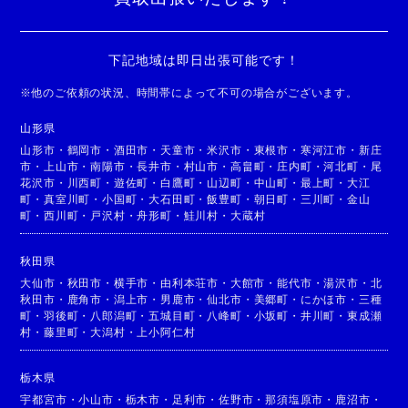
下記地域は即日出張可能です！
※
他のご依頼の状況、時間帯によって不可の場合がございます。
山形県
山形市
・
鶴岡市
・
酒田市
・
天童市
・
米沢市
・
東根市
・
寒河江市
・
新庄
市
・
上山市
・
南陽市
・
長井市
・
村山市
・
高畠町
・
庄内町
・
河北町
・
尾
花沢市
・
川西町
・
遊佐町
・
白鷹町
・
山辺町
・
中山町
・
最上町
・
大江
町
・
真室川町
・
小国町
・
大石田町
・
飯豊町
・
朝日町
・
三川町
・
金山
町
・
西川町
・
戸沢村
・
舟形町
・
鮭川村
・
大蔵村
秋田県
大仙市
・
秋田市
・
横手市
・
由利本荘市
・
大館市
・
能代市
・
湯沢市
・
北
秋田市
・
鹿角市
・
潟上市
・
男鹿市
・
仙北市
・
美郷町
・
にかほ市
・
三種
町
・
羽後町
・
八郎潟町
・
五城目町
・
八峰町
・
小坂町
・
井川町
・
東成瀬
村
・
藤里町
・
大潟村
・
上小阿仁村
栃木県
宇都宮市
・
小山市
・
栃木市
・
足利市
・
佐野市
・
那須塩原市
・
鹿沼市
・