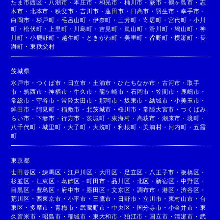
たま市西区
・
八潮市
・
本庄市
・
和光市
・
桶川市
・
蕨市
・
鶴ヶ島市
・
志
木市
・
北本市
・
秩父市
・
吉川市
・
蓮田市
・
日高市
・
羽生市
・
幸手市
・
白岡市
・
杉戸町
・
毛呂山町
・
伊奈町
・
三芳町
・
寄居町
・
宮代町
・
小川
町
・
松伏町
・
上里町
・
川島町
・
吉見町
・
嵐山町
・
滑川町
・
鳩山町
・
神
川町
・
小鹿野町
・
越生町
・
ときがわ町
・
美里町
・
皆野町
・
横瀬町
・
長
瀞町
・
東秩父村
茨城県
水戸市
・
つくば市
・
日立市
・
土浦市
・
ひたちなか市
・
古河市
・
取手
市
・
筑西市
・
神栖市
・
牛久市
・
龍ケ崎市
・
石岡市
・
笠間市
・
鹿嶋市
・
常総市
・
守谷市
・
常陸太田市
・
那珂市
・
坂東市
・
結城市
・
小美玉市
・
鉾田市
・
阿見町
・
稲敷市
・
北茨城市
・
桜川市
・
常陸大宮市
・
つくばみ
らい市
・
下妻市
・
行方市
・
茨城町
・
東海村
・
高萩市
・
潮来市
・
境町
・
八千代町
・
城里町
・
大子町
・
大洗町
・
利根町
・
美浦村
・
河内町
・
五霞
町
東京都
世田谷区
・
練馬区
・
江戸川区
・
大田区
・
足立区
・
八王子市
・
板橋区
・
杉並区
・
江東区
・
葛飾区
・
町田市
・
品川区
・
北区
・
新宿区
・
中野区
・
目黒区
・
豊島区
・
府中市
・
墨田区
・
文京区
・
調布市
・
港区
・
渋谷区
・
荒川区
・
西東京市
・
小平市
・
三鷹市
・
日野市
・
立川市
・
東村山市
・
台
東区
・
多摩市
・
青梅市
・
武蔵野市
・
中央区
・
国分寺市
・
小金井市
・
東
久留米市
・
昭島市
・
稲城市
・
東大和市
・
狛江市
・
国立市
・
清瀬市
・
武