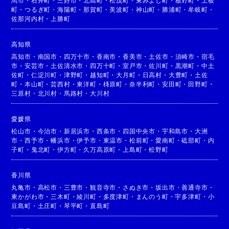
馬市
・
石井町
・
三好市
・
北島町
・
松茂町
・
東みよし町
・
板野町
・
上板
町
・
つるぎ町
・
海陽町
・
那賀町
・
美波町
・
神山町
・
勝浦町
・
牟岐町
・
佐那河内村
・
上勝町
高知県
高知市
・
南国市
・
四万十市
・
香南市
・
香美市
・
土佐市
・
須崎市
・
宿毛
市
・
安芸市
・
土佐清水市
・
四万十町
・
室戸市
・
佐川町
・
黒潮町
・
中土
佐町
・
仁淀川町
・
津野町
・
越知町
・
大月町
・
日高村
・
大豊町
・
土佐
町
・
本山町
・
芸西村
・
東洋町
・
梼原町
・
奈半利町
・
安田町
・
田野町
・
三原村
・
北川村
・
馬路村
・
大川村
愛媛県
松山市
・
今治市
・
新居浜市
・
西条市
・
四国中央市
・
宇和島市
・
大洲
市
・
西予市
・
幡浜市
・
伊予市
・
東温市
・
松前町
・
愛南町
・
砥部町
・
内
子町
・
鬼北町
・
伊方町
・
久万高原町
・
上島町
・
松野町
香川県
丸亀市
・
高松市
・
三豊市
・
観音寺市
・
さぬき市
・
坂出市
・
善通寺市
・
東かがわ市
・
三木町
・
綾川町
・
多度津町
・
まんのう町
・
宇多津町
・
小
豆島町
・
土庄町
・
琴平町
・
直島町