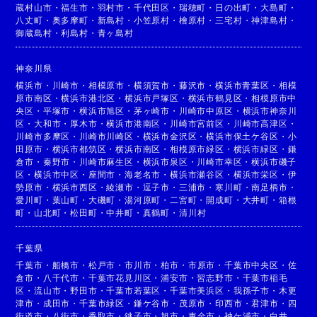
蔵村山市
・
福生市
・
羽村市
・
千代田区
・
瑞穂町
・
日の出町
・
大島町
・
八丈町
・
奥多摩町
・
新島村
・
小笠原村
・
檜原村
・
三宅村
・
神津島村
・
御蔵島村
・
利島村
・
青ヶ島村
神奈川県
横浜市
・
川崎市
・
相模原市
・
横須賀市
・
藤沢市
・
横浜市青葉区
・
相模
原市南区
・
横浜市港北区
・
横浜市戸塚区
・
横浜市鶴見区
・
相模原市中
央区
・
平塚市
・
横浜市旭区
・
茅ヶ崎市
・
川崎市中原区
・
横浜市神奈川
区
・
大和市
・
厚木市
・
横浜市港南区
・
川崎市宮前区
・
川崎市高津区
・
川崎市多摩区
・
川崎市川崎区
・
横浜市金沢区
・
横浜市保土ケ谷区
・
小
田原市
・
横浜市都筑区
・
横浜市南区
・
相模原市緑区
・
横浜市緑区
・
鎌
倉市
・
秦野市
・
川崎市麻生区
・
横浜市泉区
・
川崎市幸区
・
横浜市磯子
区
・
横浜市中区
・
座間市
・
海老名市
・
横浜市瀬谷区
・
横浜市栄区
・
伊
勢原市
・
横浜市西区
・
綾瀬市
・
逗子市
・
三浦市
・
寒川町
・
南足柄市
・
愛川町
・
葉山町
・
大磯町
・
湯河原町
・
二宮町
・
開成町
・
大井町
・
箱根
町
・
山北町
・
松田町
・
中井町
・
真鶴町
・
清川村
千葉県
千葉市
・
船橋市
・
松戸市
・
市川市
・
柏市
・
市原市
・
千葉市中央区
・
佐
倉市
・
八千代市
・
千葉市花見川区
・
浦安市
・
習志野市
・
千葉市稲毛
区
・
流山市
・
野田市
・
千葉市若葉区
・
千葉市美浜区
・
我孫子市
・
木更
津市
・
成田市
・
千葉市緑区
・
鎌ケ谷市
・
茂原市
・
印西市
・
君津市
・
四
街道市
・
八街市
・
香取市
・
銚子市
・
旭市
・
東金市
・
袖ケ浦市
・
白井