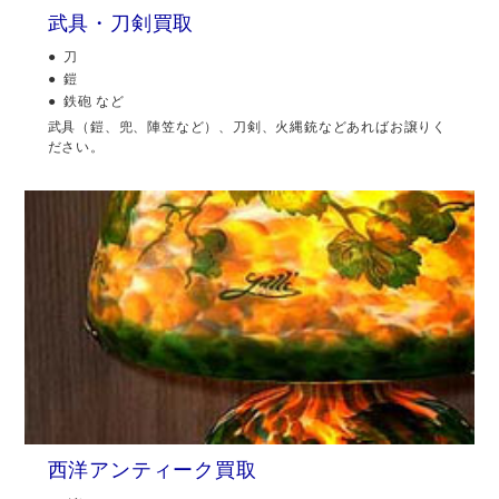
武具・刀剣買取
刀
鎧
鉄砲 など
武具（鎧、兜、陣笠など）、刀剣、火縄銃などあればお譲りく
ださい。
西洋アンティーク買取