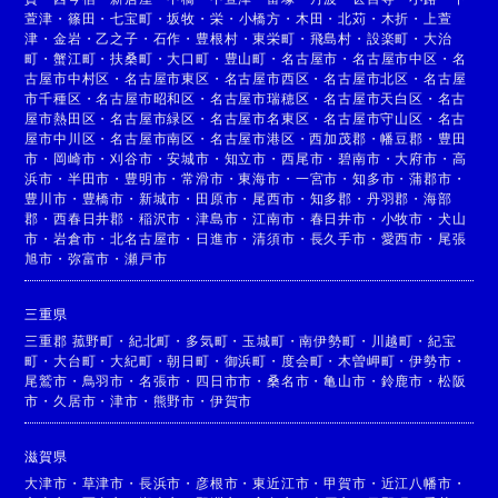
萱津
・
篠田
・
七宝町
・
坂牧
・
栄
・
小橋方
・
木田
・
北苅
・
木折
・
上萱
津
・
金岩
・
乙之子
・
石作
・
豊根村
・
東栄町
・
飛島村
・
設楽町
・
大治
町
・
蟹江町
・
扶桑町
・
大口町
・
豊山町
・
名古屋市
・
名古屋市中区
・
名
古屋市中村区
・
名古屋市東区
・
名古屋市西区
・
名古屋市北区
・
名古屋
市千種区
・
名古屋市昭和区
・
名古屋市瑞穂区
・
名古屋市天白区
・
名古
屋市熱田区
・
名古屋市緑区
・
名古屋市名東区
・
名古屋市守山区
・
名古
屋市中川区
・
名古屋市南区
・
名古屋市港区
・
西加茂郡
・
幡豆郡
・
豊田
市
・
岡崎市
・
刈谷市
・
安城市
・
知立市
・
西尾市
・
碧南市
・
大府市
・
高
浜市
・
半田市
・
豊明市
・
常滑市
・
東海市
・
一宮市
・
知多市
・
蒲郡市
・
豊川市
・
豊橋市
・
新城市
・
田原市
・
尾西市
・
知多郡
・
丹羽郡
・
海部
郡
・
西春日井郡
・
稲沢市
・
津島市
・
江南市
・
春日井市
・
小牧市
・
犬山
市
・
岩倉市
・
北名古屋市
・
日進市
・
清須市
・
長久手市
・
愛西市
・
尾張
旭市
・
弥富市
・
瀬戸市
三重県
三重郡 菰野町
・
紀北町
・
多気町
・
玉城町
・
南伊勢町
・
川越町
・
紀宝
町
・
大台町
・
大紀町
・
朝日町
・
御浜町
・
度会町
・
木曽岬町
・
伊勢市
・
尾鷲市
・
鳥羽市
・
名張市
・
四日市市
・
桑名市
・
亀山市
・
鈴鹿市
・
松阪
市
・
久居市
・
津市
・
熊野市
・
伊賀市
滋賀県
大津市
・
草津市
・
長浜市
・
彦根市
・
東近江市
・
甲賀市
・
近江八幡市
・