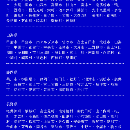
市
・
大網白里市
・
山武市
・
富里市
・
館山市
・
富津市
・
南房総市
・
鴨川
市
・
匝瑳市
・
横芝光町
・
栄町
・
酒々井町
・
勝浦市
・
九十九里町
・
多古
町
・
東庄町
・
長生村
・
白子町
・
一宮町
・
大多喜町
・
長南町
・
鋸南町
・
長柄町
・
芝山町
・
睦沢町
・
御宿町
・
神崎町
山梨県
甲府市
・
甲斐市
・
南アルプス市
・
笛吹市
・
富士吉田市
・
北杜市
・
山梨
市
・
甲州市
・
都留市
・
中央市
・
韮崎市
・
大月市
・
上野原市
・
富士河口
湖町
・
昭和町
・
市川三郷町
・
身延町
・
富士川町
・
南部町
・
忍野村
・
山
中湖村
・
鳴沢村
・
道志村
・
西桂町
・
早川町
静岡県
菊川市
・
御殿場市
・
静岡市
・
島田市
・
裾野市
・
沼津市
・
浜松市
・
袋井
市
・
藤枝市
・
富士市
・
富士宮市
・
三島市
・
牧之原市
・
焼津市
・
熱海
市
・
伊豆市
・
伊東市
・
磐田市
・
御前崎市
・
掛川市
長野県
軽井沢町
・
坂城町
・
富士見町
・
南箕輪村
・
御代田町
・
山ノ内町
・
松川
町
・
木曽町
・
高森町
・
佐久穂町
・
飯綱町
・
小布施町
・
池田町
・
松川
村
・
長野市
・
松本市
・
上田市
・
佐久市
・
安曇野市
・
塩尻市
・
伊那市
・
千曲市
・
茅野市
・
岡谷市
・
諏訪市
・
須坂市
・
中野市
・
小諸市
・
駒ヶ根