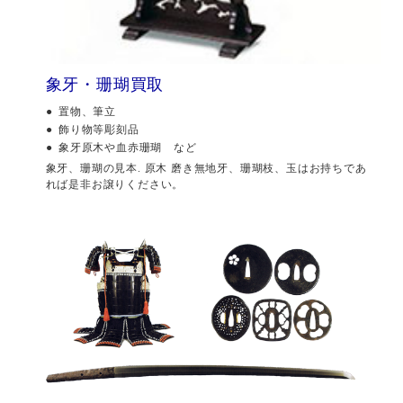
象牙・珊瑚買取
置物、筆立
飾り物等彫刻品
象牙原木や血赤珊瑚 など
象牙、珊瑚の見本. 原木 磨き無地牙、珊瑚枝、玉はお持ちであ
れば是非お譲りください。