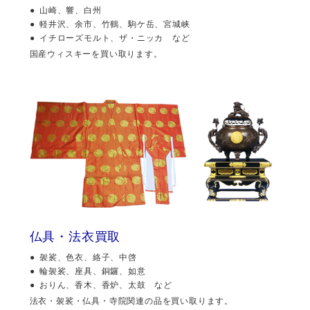
山崎、響、白州
軽井沢、余市、竹鶴、駒ケ岳、宮城峡
イチローズモルト、ザ・ニッカ など
国産ウィスキーを買い取ります。
仏具・法衣買取
袈裟、色衣、絡子、中啓
輪袈裟、座具、銅鑼、如意
おりん、香木、香炉、太鼓 など
法衣・袈裟・仏具・寺院関連の品を買い取ります。