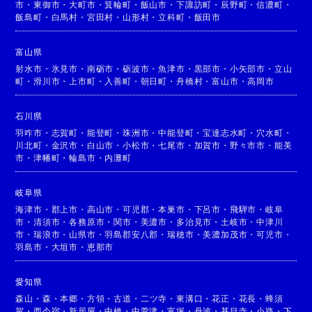
市
・
東御市
・
大町市
・
箕輪町
・
飯山市
・
下諏訪町
・
辰野町
・
信濃町
・
飯島町
・
白馬村
・
宮田村
・
山形村
・
立科町
・
飯田市
富山県
射水市
・
氷見市
・
南砺市
・
砺波市
・
魚津市
・
黒部市
・
小矢部市
・
立山
町
・
滑川市
・
上市町
・
入善町
・
朝日町
・
舟橋村
・
富山市
・
高岡市
石川県
羽咋市
・
志賀町
・
能登町
・
珠洲市
・
中能登町
・
宝達志水町
・
穴水町
・
川北町
・
金沢市
・
白山市
・
小松市
・
七尾市
・
加賀市
・
野々市市
・
能美
市
・
津幡町
・
輪島市
・
内灘町
岐阜県
海津市
・
郡上市
・
高山市
・
可児郡
・
本巣市
・
下呂市
・
飛騨市
・
岐阜
市
・
清須市
・
各務原市
・
関市
・
美濃市
・
多治見市
・
土岐市
・
中津川
市
・
瑞浪市
・
山県市
・
羽島郡安八郡
・
瑞穂市
・
美濃加茂市
・
可児市
・
羽島市
・
大垣市
・
恵那市
愛知県
森山
・
森
・
本郷
・
方領
・
古道
・
二ツ寺
・
東溝口
・
花正
・
花長
・
蜂須
賀
・
西今宿
・
新居屋
・
中橋
・
中萱津
・
富塚
・
丹波
・
甚目寺
・
小路
・
下