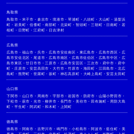
鳥取県
鳥取市
・
米子市
・
倉吉市
・
境港市
・
琴浦町
・
八頭町
・
大山町
・
湯梨浜
町
・
岩美町
・
伯耆町
・
南部町
・
北栄町
・
智頭町
・
三朝町
・
日南町
・
若
桜町
・
日野町
・
江府町
・
日吉津村
広島県
広島市
・
福山市
・
呉市
・
広島市安佐南区
・
東広島市
・
広島市西区
・
広
島市安佐北区
・
尾道市
・
広島市南区
・
広島市佐伯区
・
広島市中区
・
広
島市東区
・
廿日市市
・
三原市
・
広島市安芸区
・
三次市
・
府中市
・
府中
町
・
庄原市
・
安芸高田市
・
大竹市
・
竹原市
・
海田町
・
江田島市
・
北広
島町
・
熊野町
・
世羅町
・
坂町
・
神石高原町
・
大崎上島町
・
安芸太田町
山口県
下関市
・
山口市
・
周南市
・
宇部市
・
岩国市
・
防府市
・
山陽小野田市
・
下松市
・
萩市
・
光市
・
柳井市
・
長門市
・
美祢市
・
田布施町
・
周防大島
町
・
平生町
・
阿武町
・
和木町
・
上関町
徳島県
徳島市
・
阿南市
・
吉野川市
・
鳴門市
・
小松島市
・
阿波市
・
藍住町
・
美