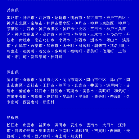
兵庫県
姫路市
・
神戸市
・
西宮市
・
尼崎市
・
明石市
・
加古川市
・
神戸市西区
・
神戸市北区
・
宝塚市
・
神戸市垂水区
・
伊丹市
・
神戸市東灘区
・
神戸市
須磨区
・
川西市
・
神戸市灘区
・
神戸市中央区
・
三田市
・
神戸市兵庫
区
・
神戸市長田区
・
高砂市
・
豊岡市
・
芦屋市
・
三木市
・
たつの市
・
丹
波市
・
赤穂市
・
南あわじ市
・
小野市
・
加西市
・
洲本市
・
篠山市
・
淡路
市
・
西脇市
・
宍粟市
・
加東市
・
太子町
・
播磨町
・
朝来市
・
猪名川町
・
相生市
・
稲美町
・
養父市
・
多可町
・
福崎町
・
香美町
・
佐用町
・
上郡
町
・
市川町
・
新温泉町
・
神河町
岡山県
岡山市
・
倉敷市
・
岡山市北区
・
岡山市南区
・
岡山市中区
・
津山市
・
岡
山市東区
・
総社市
・
玉野市
・
笠岡市
・
真庭市
・
井原市
・
瀬戸内市
・
赤
磐市
・
備前市
・
浅口市
・
新見市
・
高梁市
・
美作市
・
美咲町
・
和気町
・
吉備中央町
・
矢掛町
・
鏡野町
・
早島町
・
里庄町
・
勝央町
・
奈義町
・
久
米南町
・
西粟倉村
・
新庄村
島根県
松江市
・
出雲市
・
益田市
・
浜田市
・
安来市
・
雲南市
・
大田市
・
江津
市
・
隠岐の島町
・
奥出雲町
・
邑南町
・
津和野町
・
吉賀町
・
飯南町
・
美
郷町
・
川本町
・
西ノ島町
・
海士町
・
知夫村