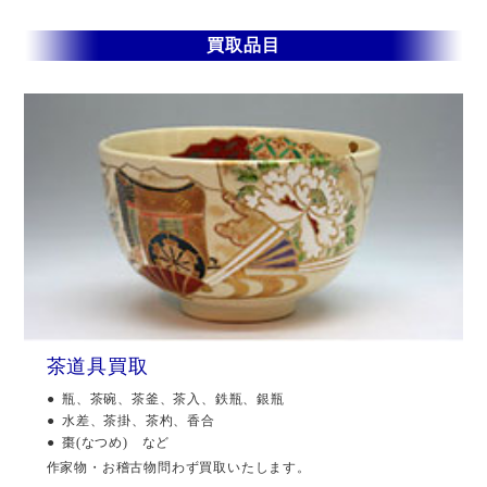
買取品目
茶道具買取
瓶、茶碗、茶釜、茶入、鉄瓶、銀瓶
水差、茶掛、茶杓、香合
棗(なつめ) など
作家物・お稽古物問わず買取いたします。