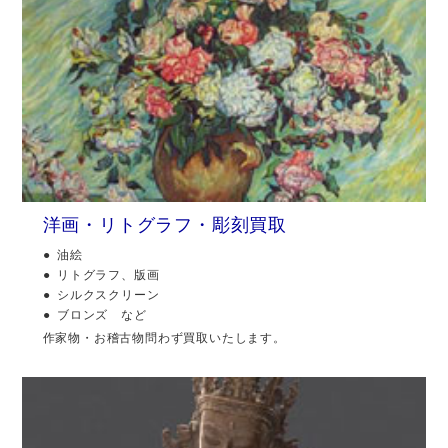
洋画・リトグラフ・彫刻買取
油絵
リトグラフ、版画
シルクスクリーン
ブロンズ など
作家物・お稽古物問わず買取いたします。