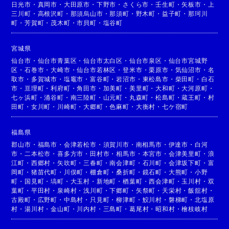
日光市
・
真岡市
・
大田原市
・
下野市
・
さくら市
・
壬生町
・
矢板市
・
上
三川町
・
高根沢町
・
那須烏山市
・
那須町
・
野木町
・
益子町
・
那珂川
町
・
芳賀町
・
茂木町
・
市貝町
・
塩谷町
宮城県
仙台市
・
仙台市青葉区
・
仙台市太白区
・
仙台市泉区
・
仙台市宮城野
区
・
石巻市
・
大崎市
・
仙台市若林区
・
登米市
・
栗原市
・
気仙沼市
・
名
取市
・
多賀城市
・
塩竈市
・
富谷町
・
岩沼市
・
東松島市
・
柴田町
・
白石
市
・
亘理町
・
利府町
・
角田市
・
加美町
・
美里町
・
大和町
・
大河原町
・
七ヶ浜町
・
涌谷町
・
南三陸町
・
山元町
・
丸森町
・
松島町
・
蔵王町
・
村
田町
・
女川町
・
川崎町
・
大郷町
・
色麻町
・
大衡村
・
七ケ宿町
福島県
郡山市
・
福島市
・
会津若松市
・
須賀川市
・
南相馬市
・
伊達市
・
白河
市
・
二本松市
・
喜多方市
・
田村市
・
相馬市
・
本宮市
・
会津美里町
・
浪
江町
・
西郷村
・
矢吹町
・
三春町
・
南会津町
・
石川町
・
会津坂下町
・
富
岡町
・
猪苗代町
・
川俣町
・
棚倉町
・
桑折町
・
鏡石町
・
大熊町
・
小野
町
・
国見町
・
塙町
・
大玉村
・
新地町
・
楢葉町
・
西会津町
・
玉川村
・
双
葉町
・
平田村
・
泉崎村
・
浅川町
・
下郷町
・
矢祭町
・
天栄村
・
飯舘村
・
古殿町
・
広野町
・
中島村
・
只見町
・
柳津町
・
鮫川村
・
磐梯町
・
北塩原
村
・
湯川村
・
金山町
・
川内村
・
三島町
・
葛尾村
・
昭和村
・
檜枝岐村