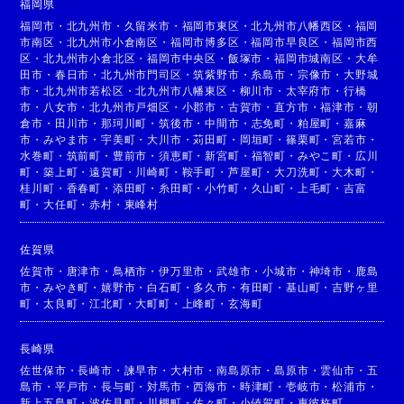
福岡県
福岡市
・
北九州市
・
久留米市
・
福岡市東区
・
北九州市八幡西区
・
福岡
市南区
・
北九州市小倉南区
・
福岡市博多区
・
福岡市早良区
・
福岡市西
区
・
北九州市小倉北区
・
福岡市中央区
・
飯塚市
・
福岡市城南区
・
大牟
田市
・
春日市
・
北九州市門司区
・
筑紫野市
・
糸島市
・
宗像市
・
大野城
市
・
北九州市若松区
・
北九州市八幡東区
・
柳川市
・
太宰府市
・
行橋
市
・
八女市
・
北九州市戸畑区
・
小郡市
・
古賀市
・
直方市
・
福津市
・
朝
倉市
・
田川市
・
那珂川町
・
筑後市
・
中間市
・
志免町
・
粕屋町
・
嘉麻
市
・
みやま市
・
宇美町
・
大川市
・
苅田町
・
岡垣町
・
篠栗町
・
宮若市
・
水巻町
・
筑前町
・
豊前市
・
須恵町
・
新宮町
・
福智町
・
みやこ町
・
広川
町
・
築上町
・
遠賀町
・
川崎町
・
鞍手町
・
芦屋町
・
大刀洗町
・
大木町
・
桂川町
・
香春町
・
添田町
・
糸田町
・
小竹町
・
久山町
・
上毛町
・
吉富
町
・
大任町
・
赤村
・
東峰村
佐賀県
佐賀市
・
唐津市
・
鳥栖市
・
伊万里市
・
武雄市
・
小城市
・
神埼市
・
鹿島
市
・
みやき町
・
嬉野市
・
白石町
・
多久市
・
有田町
・
基山町
・
吉野ヶ里
町
・
太良町
・
江北町
・
大町町
・
上峰町
・
玄海町
長崎県
佐世保市
・
長崎市
・
諫早市
・
大村市
・
南島原市
・
島原市
・
雲仙市
・
五
島市
・
平戸市
・
長与町
・
対馬市
・
西海市
・
時津町
・
壱岐市
・
松浦市
・
新上五島町
・
波佐見町
・
川棚町
・
佐々町
・
小値賀町
・
東彼杵町