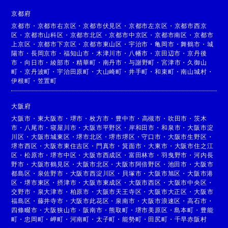
京都府
京都市
・
京都市右京区
・
京都市伏見区
・
京都市左京区
・
京都市西京
区
・
京都市山科区
・
京都市北区
・
京都市中京区
・
京都市南区
・
京都市
上京区
・
京都市下京区
・
京都市東山区
・
宇治市
・
亀岡市
・
舞鶴市
・
城
陽市
・
長岡京市
・
福知山市
・
木津川市
・
八幡市
・
京田辺市
・
京丹後
市
・
向日市
・
綾部市
・
精華町
・
南丹市
・
与謝野町
・
宮津市
・
久御山
町
・
京丹波町
・
宇治田原町
・
大山崎町
・
井手町
・
和束町
・
南山城村
・
伊根町
・
笠置町
大阪府
大阪市
・
東大阪市
・
堺市
・
枚方市
・
豊中市
・
高槻市
・
吹田市
・
茨木
市
・
八尾市
・
寝屋川市
・
大阪市平野区
・
岸和田市
・
和泉市
・
大阪市淀
川区
・
大阪市城東区
・
堺市北区
・
堺市堺区
・
守口市
・
大阪市生野区
・
堺市西区
・
大阪市東住吉区
・
門真市
・
箕面市
・
大東市
・
大阪市住之江
区
・
松原市
・
堺市中区
・
大阪市西成区
・
富田林市
・
羽曳野市
・
河内長
野市
・
大阪市鶴見区
・
大阪市北区
・
大阪市阿倍野区
・
池田市
・
大阪市
都島区
・
泉佐野市
・
大阪市西淀川区
・
貝塚市
・
大阪市旭区
・
大阪市港
区
・
堺市東区
・
摂津市
・
大阪市東成区
・
大阪市西区
・
大阪市中央区
・
交野市
・
泉大津市
・
柏原市
・
大阪市天王寺区
・
大阪市大正区
・
大阪市
福島区
・
藤井寺市
・
大阪市此花区
・
泉南市
・
大阪市浪速区
・
高石市
・
四條畷市
・
大阪狭山市
・
阪南市
・
熊取町
・
堺市美原区
・
島本町
・
豊能
町
・
忠岡町
・
岬町
・
河南町
・
太子町
・
能勢町
・
田尻町
・
千早赤阪村