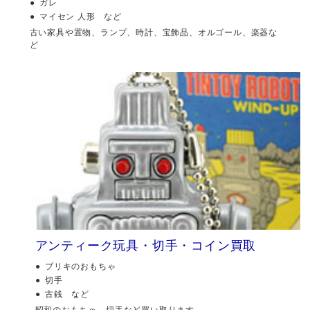
ガレ
マイセン 人形 など
古い家具や置物、ランプ、時計、宝飾品、オルゴール、楽器な
ど
アンティーク玩具・切手・コイン買取
ブリキのおもちゃ
切手
古銭 など
昭和のおもちゃ、切手など買い取ります。