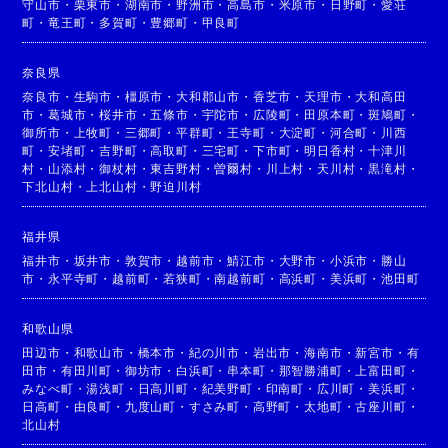
守山市
・
栗東市
・
湖南市
・
野洲市
・
高島市
・
米原市
・
日野町
・
愛荘
町
・
竜王町
・
多賀町
・
豊郷町
・
甲良町
奈良県
奈良市
・
生駒市
・
橿原市
・
大和郡山市
・
香芝市
・
天理市
・
大和高田
市
・
葛城市
・
桜井市
・
五條市
・
宇陀市
・
広陵町
・
田原本町
・
斑鳩町
・
御所市
・
上牧町
・
三郷町
・
平群町
・
王寺町
・
大淀町
・
河合町
・
川西
町
・
安堵町
・
吉野町
・
高取町
・
三宅町
・
下市町
・
明日香村
・
十津川
村
・
山添村
・
御杖村
・
東吉野村
・
曽爾村
・
川上村
・
天川村
・
黒滝村
・
下北山村
・
上北山村
・
野迫川村
福井県
福井市
・
坂井市
・
敦賀市
・
越前市
・
鯖江市
・
大野市
・
小浜市
・
勝山
市
・
永平寺町
・
越前町
・
若狭町
・
南越前町
・
高浜町
・
美浜町
・
池田町
和歌山県
田辺市
・
和歌山市
・
橋本市
・
紀の川市
・
岩出市
・
海南市
・
新宮市
・
有
田市
・
有田川町
・
御坊市
・
白浜町
・
串本町
・
那智勝浦町
・
上富田町
・
みなべ町
・
湯浅町
・
日高川町
・
紀美野町
・
印南町
・
広川町
・
美浜町
・
日高町
・
由良町
・
九度山町
・
すさみ町
・
高野町
・
太地町
・
古座川町
・
北山村