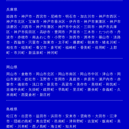
兵庫県
姫路市
・
神戸市
・
西宮市
・
尼崎市
・
明石市
・
加古川市
・
神戸市西区
・
神戸市北区
・
宝塚市
・
神戸市垂水区
・
伊丹市
・
神戸市東灘区
・
神戸市
須磨区
・
川西市
・
神戸市灘区
・
神戸市中央区
・
三田市
・
神戸市兵庫
区
・
神戸市長田区
・
高砂市
・
豊岡市
・
芦屋市
・
三木市
・
たつの市
・
丹
波市
・
赤穂市
・
南あわじ市
・
小野市
・
加西市
・
洲本市
・
篠山市
・
淡路
市
・
西脇市
・
宍粟市
・
加東市
・
太子町
・
播磨町
・
朝来市
・
猪名川町
・
相生市
・
稲美町
・
養父市
・
多可町
・
福崎町
・
香美町
・
佐用町
・
上郡
町
・
市川町
・
新温泉町
・
神河町
岡山県
岡山市
・
倉敷市
・
岡山市北区
・
岡山市南区
・
岡山市中区
・
津山市
・
岡
山市東区
・
総社市
・
玉野市
・
笠岡市
・
真庭市
・
井原市
・
瀬戸内市
・
赤
磐市
・
備前市
・
浅口市
・
新見市
・
高梁市
・
美作市
・
美咲町
・
和気町
・
吉備中央町
・
矢掛町
・
鏡野町
・
早島町
・
里庄町
・
勝央町
・
奈義町
・
久
米南町
・
西粟倉村
・
新庄村
島根県
松江市
・
出雲市
・
益田市
・
浜田市
・
安来市
・
雲南市
・
大田市
・
江津
市
・
隠岐の島町
・
奥出雲町
・
邑南町
・
津和野町
・
吉賀町
・
飯南町
・
美
郷町
・
川本町
・
西ノ島町
・
海士町
・
知夫村