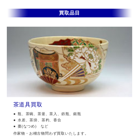
買取品目
茶道具買取
瓶、茶碗、茶釜、茶入、鉄瓶、銀瓶
水差、茶掛、茶杓、香合
棗(なつめ) など
作家物・お稽古物問わず買取いたします。