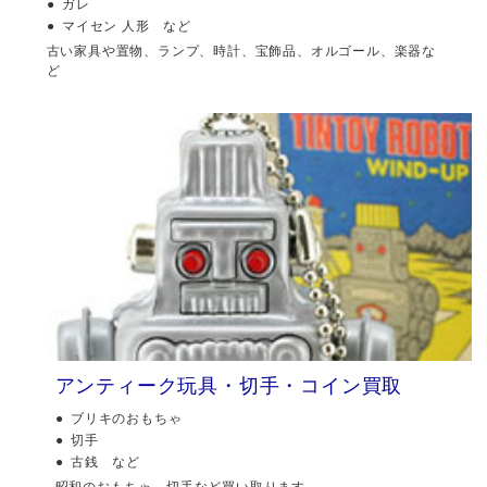
ガレ
マイセン 人形 など
古い家具や置物、ランプ、時計、宝飾品、オルゴール、楽器な
ど
アンティーク玩具・切手・コイン買取
ブリキのおもちゃ
切手
古銭 など
昭和のおもちゃ、切手など買い取ります。