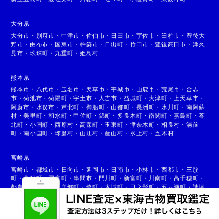
大分県
大分市
・
別府市
・
中津市
・
佐伯市
・
日田市
・
宇佐市
・
臼杵市
・
豊後大
野市
・
由布市
・
国東市
・
杵築市
・
日出町
・
竹田市
・
豊後高田市
・
津久
見市
・
玖珠町
・
九重町
・
姫島村
熊本県
熊本市
・
八代市
・
玉名市
・
天草市
・
宇城市
・
山鹿市
・
荒尾市
・
合志
市
・
菊池市
・
菊陽町
・
宇土市
・
人吉市
・
益城町
・
大津町
・
上天草市
・
阿蘇市
・
水俣市
・
芦北町
・
御船町
・
山都町
・
長洲町
・
氷川町
・
南阿蘇
村
・
美里町
・
和水町
・
甲佐町
・
錦町
・
多良木町
・
南関町
・
嘉島町
・
苓
北町
・
小国町
・
西原村
・
高森町
・
玉東町
・
津奈木町
・
相良村
・
湯前
町
・
南小国町
・
球磨村
・
山江村
・
産山村
・
水上村
・
五木村
宮崎県
宮崎市
・
都城市
・
日向市
・
延岡市
・
日南市
・
小林市
・
西都市
・
三股
町
・
高鍋町
・
国富町
・
串間市
・
門川町
・
新富町
・
川南町
・
高千穂町
・
都農町
・
高原町
・
美郷町
・
綾町
・
木城町
・
日之影町
・
五ヶ瀬町
・
諸塚
村
・
椎葉村
・
西米良村