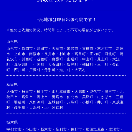
下記地域は即日出張可能です！
※
他のご依頼の状況、時間帯によって不可の場合がございます。
山形県
山形市
・
鶴岡市
・
酒田市
・
天童市
・
米沢市
・
東根市
・
寒河江市
・
新庄
市
・
上山市
・
南陽市
・
長井市
・
村山市
・
高畠町
・
庄内町
・
河北町
・
尾
花沢市
・
川西町
・
遊佐町
・
白鷹町
・
山辺町
・
中山町
・
最上町
・
大江
町
・
真室川町
・
小国町
・
大石田町
・
飯豊町
・
朝日町
・
三川町
・
金山
町
・
西川町
・
戸沢村
・
舟形町
・
鮭川村
・
大蔵村
秋田県
大仙市
・
秋田市
・
横手市
・
由利本荘市
・
大館市
・
能代市
・
湯沢市
・
北
秋田市
・
鹿角市
・
潟上市
・
男鹿市
・
仙北市
・
美郷町
・
にかほ市
・
三種
町
・
羽後町
・
八郎潟町
・
五城目町
・
八峰町
・
小坂町
・
井川町
・
東成瀬
村
・
藤里町
・
大潟村
・
上小阿仁村
栃木県
宇都宮市
・
小山市
・
栃木市
・
足利市
・
佐野市
・
那須塩原市
・
鹿沼市
・