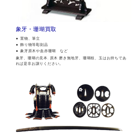
象牙・珊瑚買取
置物、筆立
飾り物等彫刻品
象牙原木や血赤珊瑚 など
象牙、珊瑚の見本. 原木 磨き無地牙、珊瑚枝、玉はお持ちであ
れば是非お譲りください。