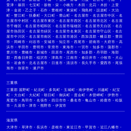
萱津
・
篠田
・
七宝町
・
坂牧
・
栄
・
小橋方
・
木田
・
北苅
・
木折
・
上萱
津
・
金岩
・
乙之子
・
石作
・
豊根村
・
東栄町
・
飛島村
・
設楽町
・
大治
町
・
蟹江町
・
扶桑町
・
大口町
・
豊山町
・
名古屋市
・
名古屋市中区
・
名
古屋市中村区
・
名古屋市東区
・
名古屋市西区
・
名古屋市北区
・
名古屋
市千種区
・
名古屋市昭和区
・
名古屋市瑞穂区
・
名古屋市天白区
・
名古
屋市熱田区
・
名古屋市緑区
・
名古屋市名東区
・
名古屋市守山区
・
名古
屋市中川区
・
名古屋市南区
・
名古屋市港区
・
西加茂郡
・
幡豆郡
・
豊田
市
・
岡崎市
・
刈谷市
・
安城市
・
知立市
・
西尾市
・
碧南市
・
大府市
・
高
浜市
・
半田市
・
豊明市
・
常滑市
・
東海市
・
一宮市
・
知多市
・
蒲郡市
・
豊川市
・
豊橋市
・
新城市
・
田原市
・
尾西市
・
知多郡
・
丹羽郡
・
海部
郡
・
西春日井郡
・
稲沢市
・
津島市
・
江南市
・
春日井市
・
小牧市
・
犬山
市
・
岩倉市
・
北名古屋市
・
日進市
・
清須市
・
長久手市
・
愛西市
・
尾張
旭市
・
弥富市
・
瀬戸市
三重県
三重郡 菰野町
・
紀北町
・
多気町
・
玉城町
・
南伊勢町
・
川越町
・
紀宝
町
・
大台町
・
大紀町
・
朝日町
・
御浜町
・
度会町
・
木曽岬町
・
伊勢市
・
尾鷲市
・
鳥羽市
・
名張市
・
四日市市
・
桑名市
・
亀山市
・
鈴鹿市
・
松阪
市
・
久居市
・
津市
・
熊野市
・
伊賀市
滋賀県
大津市
・
草津市
・
長浜市
・
彦根市
・
東近江市
・
甲賀市
・
近江八幡市
・