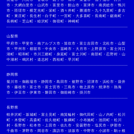
市
・
大網白里市
・
山武市
・
富里市
・
館山市
・
富津市
・
南房総市
・
鴨川
市
・
匝瑳市
・
横芝光町
・
栄町
・
酒々井町
・
勝浦市
・
九十九里町
・
多古
町
・
東庄町
・
長生村
・
白子町
・
一宮町
・
大多喜町
・
長南町
・
鋸南町
・
長柄町
・
芝山町
・
睦沢町
・
御宿町
・
神崎町
山梨県
甲府市
・
甲斐市
・
南アルプス市
・
笛吹市
・
富士吉田市
・
北杜市
・
山梨
市
・
甲州市
・
都留市
・
中央市
・
韮崎市
・
大月市
・
上野原市
・
富士河口
湖町
・
昭和町
・
市川三郷町
・
身延町
・
富士川町
・
南部町
・
忍野村
・
山
中湖村
・
鳴沢村
・
道志村
・
西桂町
・
早川町
静岡県
菊川市
・
御殿場市
・
静岡市
・
島田市
・
裾野市
・
沼津市
・
浜松市
・
袋井
市
・
藤枝市
・
富士市
・
富士宮市
・
三島市
・
牧之原市
・
焼津市
・
熱海
市
・
伊豆市
・
伊東市
・
磐田市
・
御前崎市
・
掛川市
長野県
軽井沢町
・
坂城町
・
富士見町
・
南箕輪村
・
御代田町
・
山ノ内町
・
松川
町
・
木曽町
・
高森町
・
佐久穂町
・
飯綱町
・
小布施町
・
池田町
・
松川
村
・
長野市
・
松本市
・
上田市
・
佐久市
・
安曇野市
・
塩尻市
・
伊那市
・
千曲市
・
茅野市
・
岡谷市
・
諏訪市
・
須坂市
・
中野市
・
小諸市
・
駒ヶ根