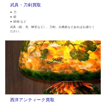
武具・刀剣買取
刀
鎧
鉄砲 など
武具（鎧、兜、陣笠など）、刀剣、火縄銃などあればお譲りく
ださい。
西洋アンティーク買取