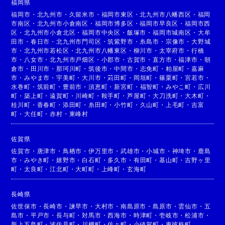
福岡県
福岡市
・
北九州市
・
久留米市
・
福岡市東区
・
北九州市八幡西区
・
福岡
市南区
・
北九州市小倉南区
・
福岡市博多区
・
福岡市早良区
・
福岡市西
区
・
北九州市小倉北区
・
福岡市中央区
・
飯塚市
・
福岡市城南区
・
大牟
田市
・
春日市
・
北九州市門司区
・
筑紫野市
・
糸島市
・
宗像市
・
大野城
市
・
北九州市若松区
・
北九州市八幡東区
・
柳川市
・
太宰府市
・
行橋
市
・
八女市
・
北九州市戸畑区
・
小郡市
・
古賀市
・
直方市
・
福津市
・
朝
倉市
・
田川市
・
那珂川町
・
筑後市
・
中間市
・
志免町
・
粕屋町
・
嘉麻
市
・
みやま市
・
宇美町
・
大川市
・
苅田町
・
岡垣町
・
篠栗町
・
宮若市
・
水巻町
・
筑前町
・
豊前市
・
須恵町
・
新宮町
・
福智町
・
みやこ町
・
広川
町
・
築上町
・
遠賀町
・
川崎町
・
鞍手町
・
芦屋町
・
大刀洗町
・
大木町
・
桂川町
・
香春町
・
添田町
・
糸田町
・
小竹町
・
久山町
・
上毛町
・
吉富
町
・
大任町
・
赤村
・
東峰村
佐賀県
佐賀市
・
唐津市
・
鳥栖市
・
伊万里市
・
武雄市
・
小城市
・
神埼市
・
鹿島
市
・
みやき町
・
嬉野市
・
白石町
・
多久市
・
有田町
・
基山町
・
吉野ヶ里
町
・
太良町
・
江北町
・
大町町
・
上峰町
・
玄海町
長崎県
佐世保市
・
長崎市
・
諫早市
・
大村市
・
南島原市
・
島原市
・
雲仙市
・
五
島市
・
平戸市
・
長与町
・
対馬市
・
西海市
・
時津町
・
壱岐市
・
松浦市
・
新上五島町
・
波佐見町
・
川棚町
・
佐々町
・
小値賀町
・
東彼杵町