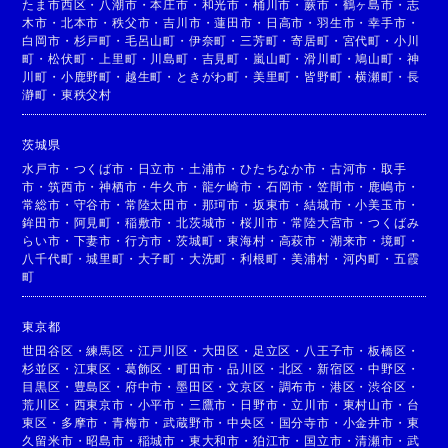
たま市西区
・
八潮市
・
本庄市
・
和光市
・
桶川市
・
蕨市
・
鶴ヶ島市
・
志
木市
・
北本市
・
秩父市
・
吉川市
・
蓮田市
・
日高市
・
羽生市
・
幸手市
・
白岡市
・
杉戸町
・
毛呂山町
・
伊奈町
・
三芳町
・
寄居町
・
宮代町
・
小川
町
・
松伏町
・
上里町
・
川島町
・
吉見町
・
嵐山町
・
滑川町
・
鳩山町
・
神
川町
・
小鹿野町
・
越生町
・
ときがわ町
・
美里町
・
皆野町
・
横瀬町
・
長
瀞町
・
東秩父村
茨城県
水戸市
・
つくば市
・
日立市
・
土浦市
・
ひたちなか市
・
古河市
・
取手
市
・
筑西市
・
神栖市
・
牛久市
・
龍ケ崎市
・
石岡市
・
笠間市
・
鹿嶋市
・
常総市
・
守谷市
・
常陸太田市
・
那珂市
・
坂東市
・
結城市
・
小美玉市
・
鉾田市
・
阿見町
・
稲敷市
・
北茨城市
・
桜川市
・
常陸大宮市
・
つくばみ
らい市
・
下妻市
・
行方市
・
茨城町
・
東海村
・
高萩市
・
潮来市
・
境町
・
八千代町
・
城里町
・
大子町
・
大洗町
・
利根町
・
美浦村
・
河内町
・
五霞
町
東京都
世田谷区
・
練馬区
・
江戸川区
・
大田区
・
足立区
・
八王子市
・
板橋区
・
杉並区
・
江東区
・
葛飾区
・
町田市
・
品川区
・
北区
・
新宿区
・
中野区
・
目黒区
・
豊島区
・
府中市
・
墨田区
・
文京区
・
調布市
・
港区
・
渋谷区
・
荒川区
・
西東京市
・
小平市
・
三鷹市
・
日野市
・
立川市
・
東村山市
・
台
東区
・
多摩市
・
青梅市
・
武蔵野市
・
中央区
・
国分寺市
・
小金井市
・
東
久留米市
・
昭島市
・
稲城市
・
東大和市
・
狛江市
・
国立市
・
清瀬市
・
武