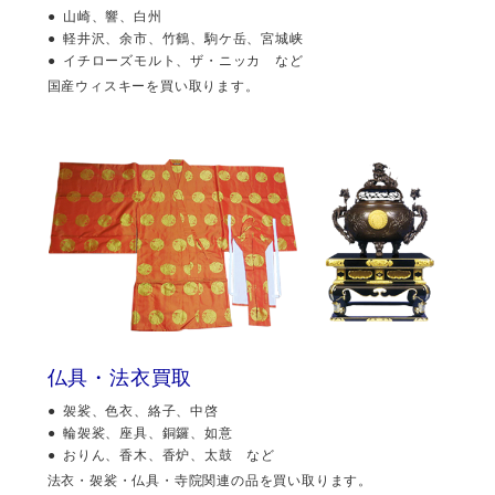
山崎、響、白州
軽井沢、余市、竹鶴、駒ケ岳、宮城峡
イチローズモルト、ザ・ニッカ など
国産ウィスキーを買い取ります。
仏具・法衣買取
袈裟、色衣、絡子、中啓
輪袈裟、座具、銅鑼、如意
おりん、香木、香炉、太鼓 など
法衣・袈裟・仏具・寺院関連の品を買い取ります。