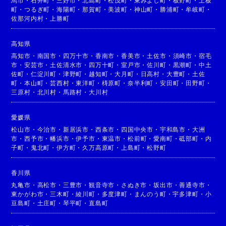
馬市
・
石井町
・
三好市
・
北島町
・
松茂町
・
東みよし町
・
板野町
・
上板
町
・
つるぎ町
・
海陽町
・
那賀町
・
美波町
・
神山町
・
勝浦町
・
牟岐町
・
佐那河内村
・
上勝町
高知県
高知市
・
南国市
・
四万十市
・
香南市
・
香美市
・
土佐市
・
須崎市
・
宿毛
市
・
安芸市
・
土佐清水市
・
四万十町
・
室戸市
・
佐川町
・
黒潮町
・
中土
佐町
・
仁淀川町
・
津野町
・
越知町
・
大月町
・
日高村
・
大豊町
・
土佐
町
・
本山町
・
芸西村
・
東洋町
・
梼原町
・
奈半利町
・
安田町
・
田野町
・
三原村
・
北川村
・
馬路村
・
大川村
愛媛県
松山市
・
今治市
・
新居浜市
・
西条市
・
四国中央市
・
宇和島市
・
大洲
市
・
西予市
・
幡浜市
・
伊予市
・
東温市
・
松前町
・
愛南町
・
砥部町
・
内
子町
・
鬼北町
・
伊方町
・
久万高原町
・
上島町
・
松野町
香川県
丸亀市
・
高松市
・
三豊市
・
観音寺市
・
さぬき市
・
坂出市
・
善通寺市
・
東かがわ市
・
三木町
・
綾川町
・
多度津町
・
まんのう町
・
宇多津町
・
小
豆島町
・
土庄町
・
琴平町
・
直島町