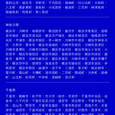
蔵村山市
・
福生市
・
羽村市
・
千代田区
・
瑞穂町
・
日の出町
・
大島町
・
八丈町
・
奥多摩町
・
新島村
・
小笠原村
・
檜原村
・
三宅村
・
神津島村
・
御蔵島村
・
利島村
・
青ヶ島村
神奈川県
横浜市
・
川崎市
・
相模原市
・
横須賀市
・
藤沢市
・
横浜市青葉区
・
相模
原市南区
・
横浜市港北区
・
横浜市戸塚区
・
横浜市鶴見区
・
相模原市中
央区
・
平塚市
・
横浜市旭区
・
茅ヶ崎市
・
川崎市中原区
・
横浜市神奈川
区
・
大和市
・
厚木市
・
横浜市港南区
・
川崎市宮前区
・
川崎市高津区
・
川崎市多摩区
・
川崎市川崎区
・
横浜市金沢区
・
横浜市保土ケ谷区
・
小
田原市
・
横浜市都筑区
・
横浜市南区
・
相模原市緑区
・
横浜市緑区
・
鎌
倉市
・
秦野市
・
川崎市麻生区
・
横浜市泉区
・
川崎市幸区
・
横浜市磯子
区
・
横浜市中区
・
座間市
・
海老名市
・
横浜市瀬谷区
・
横浜市栄区
・
伊
勢原市
・
横浜市西区
・
綾瀬市
・
逗子市
・
三浦市
・
寒川町
・
南足柄市
・
愛川町
・
葉山町
・
大磯町
・
湯河原町
・
二宮町
・
開成町
・
大井町
・
箱根
町
・
山北町
・
松田町
・
中井町
・
真鶴町
・
清川村
千葉県
千葉市
・
船橋市
・
松戸市
・
市川市
・
柏市
・
市原市
・
千葉市中央区
・
佐
倉市
・
八千代市
・
千葉市花見川区
・
浦安市
・
習志野市
・
千葉市稲毛
区
・
流山市
・
野田市
・
千葉市若葉区
・
千葉市美浜区
・
我孫子市
・
木更
津市
・
成田市
・
千葉市緑区
・
鎌ケ谷市
・
茂原市
・
印西市
・
君津市
・
四
街道市
・
八街市
・
香取市
・
銚子市
・
旭市
・
東金市
・
袖ケ浦市
・
白井