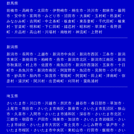
群馬県
前橋市
・
高崎市
・
太田市
・
伊勢崎市
・
桐生市
・
渋川市
・
館林市
・
藤岡
市
・
安中市
・
富岡市
・
みどり市
・
沼田市
・
大泉町
・
玉村町
・
邑楽町
・
みなかみ町
・
吉岡町
・
中之条町
・
板倉町
・
東吾妻町
・
千代田町
・
榛東
村
・
甘楽町
・
明和町
・
下仁田町
・
嬬恋村
・
昭和村
・
草津町
・
長野原
町
・
片品村
・
高山村
・
川場村
・
南牧村
・
神流町
・
上野村
新潟県
新潟市
・
長岡市
・
上越市
・
新潟市中央区
・
新潟市西区
・
三条市
・
新潟
市東区
・
新発田市
・
柏崎市
・
燕市
・
新潟市北区
・
新潟市江南区
・
新潟
市秋葉区
・
村上市
・
佐渡市
・
南魚沼市
・
新潟市西蒲区
・
五泉市
・
十日
町市
・
糸魚川市
・
新潟市南区
・
阿賀野市
・
魚沼市
・
見附市
・
小千谷
市
・
妙高市
・
胎内市
・
加茂市
・
聖籠町
・
阿賀町
・
田上町
・
津南町
・
弥
彦村
・
湯沢町
・
関川村
・
出雲崎町
・
刈羽村
・
粟島浦村
埼玉県
さいたま市
・
川口市
・
川越市
・
所沢市
・
越谷市
・
春日部市
・
草加市
・
上尾市
・
熊谷市
・
さいたま市南区
・
新座市
・
さいたま市見沼区
・
狭山
市
・
久喜市
・
入間市
・
さいたま市浦和区
・
深谷市
・
さいたま市北区
・
三郷市
・
朝霞市
・
戸田市
・
鴻巣市
・
加須市
・
さいたま市岩槻区
・
さい
たま市緑区
・
さいたま市大宮区
・
富士見市
・
ふじみ野市
・
坂戸市
・
さ
いたま市桜区
・
さいたま市中央区
・
東松山市
・
行田市
・
飯能市
・
さい