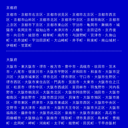
京都府
京都市
・
京都市右京区
・
京都市伏見区
・
京都市左京区
・
京都市西京
区
・
京都市山科区
・
京都市北区
・
京都市中京区
・
京都市南区
・
京都市
上京区
・
京都市下京区
・
京都市東山区
・
宇治市
・
亀岡市
・
舞鶴市
・
城
陽市
・
長岡京市
・
福知山市
・
木津川市
・
八幡市
・
京田辺市
・
京丹後
市
・
向日市
・
綾部市
・
精華町
・
南丹市
・
与謝野町
・
宮津市
・
久御山
町
・
京丹波町
・
宇治田原町
・
大山崎町
・
井手町
・
和束町
・
南山城村
・
伊根町
・
笠置町
大阪府
大阪市
・
東大阪市
・
堺市
・
枚方市
・
豊中市
・
高槻市
・
吹田市
・
茨木
市
・
八尾市
・
寝屋川市
・
大阪市平野区
・
岸和田市
・
和泉市
・
大阪市淀
川区
・
大阪市城東区
・
堺市北区
・
堺市堺区
・
守口市
・
大阪市生野区
・
堺市西区
・
大阪市東住吉区
・
門真市
・
箕面市
・
大東市
・
大阪市住之江
区
・
松原市
・
堺市中区
・
大阪市西成区
・
富田林市
・
羽曳野市
・
河内長
野市
・
大阪市鶴見区
・
大阪市北区
・
大阪市阿倍野区
・
池田市
・
大阪市
都島区
・
泉佐野市
・
大阪市西淀川区
・
貝塚市
・
大阪市旭区
・
大阪市港
区
・
堺市東区
・
摂津市
・
大阪市東成区
・
大阪市西区
・
大阪市中央区
・
交野市
・
泉大津市
・
柏原市
・
大阪市天王寺区
・
大阪市大正区
・
大阪市
福島区
・
藤井寺市
・
大阪市此花区
・
泉南市
・
大阪市浪速区
・
高石市
・
四條畷市
・
大阪狭山市
・
阪南市
・
熊取町
・
堺市美原区
・
島本町
・
豊能
町
・
忠岡町
・
岬町
・
河南町
・
太子町
・
能勢町
・
田尻町
・
千早赤阪村