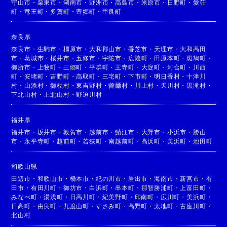
守山市
・
栗東市
・
湖南市
・
野洲市
・
高島市
・
米原市
・
日野町
・
愛荘
町
・
竜王町
・
多賀町
・
豊郷町
・
甲良町
奈良県
奈良市
・
生駒市
・
橿原市
・
大和郡山市
・
香芝市
・
天理市
・
大和高田
市
・
葛城市
・
桜井市
・
五條市
・
宇陀市
・
広陵町
・
田原本町
・
斑鳩町
・
御所市
・
上牧町
・
三郷町
・
平群町
・
王寺町
・
大淀町
・
河合町
・
川西
町
・
安堵町
・
吉野町
・
高取町
・
三宅町
・
下市町
・
明日香村
・
十津川
村
・
山添村
・
御杖村
・
東吉野村
・
曽爾村
・
川上村
・
天川村
・
黒滝村
・
下北山村
・
上北山村
・
野迫川村
福井県
福井市
・
坂井市
・
敦賀市
・
越前市
・
鯖江市
・
大野市
・
小浜市
・
勝山
市
・
永平寺町
・
越前町
・
若狭町
・
南越前町
・
高浜町
・
美浜町
・
池田町
和歌山県
田辺市
・
和歌山市
・
橋本市
・
紀の川市
・
岩出市
・
海南市
・
新宮市
・
有
田市
・
有田川町
・
御坊市
・
白浜町
・
串本町
・
那智勝浦町
・
上富田町
・
みなべ町
・
湯浅町
・
日高川町
・
紀美野町
・
印南町
・
広川町
・
美浜町
・
日高町
・
由良町
・
九度山町
・
すさみ町
・
高野町
・
太地町
・
古座川町
・
北山村