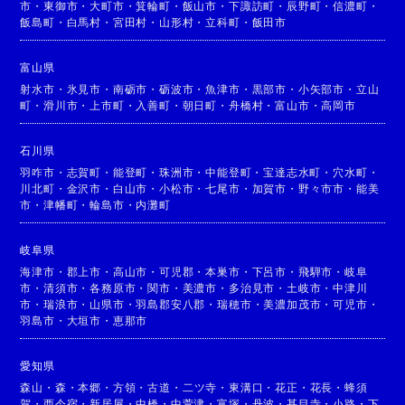
市
・
東御市
・
大町市
・
箕輪町
・
飯山市
・
下諏訪町
・
辰野町
・
信濃町
・
飯島町
・
白馬村
・
宮田村
・
山形村
・
立科町
・
飯田市
富山県
射水市
・
氷見市
・
南砺市
・
砺波市
・
魚津市
・
黒部市
・
小矢部市
・
立山
町
・
滑川市
・
上市町
・
入善町
・
朝日町
・
舟橋村
・
富山市
・
高岡市
石川県
羽咋市
・
志賀町
・
能登町
・
珠洲市
・
中能登町
・
宝達志水町
・
穴水町
・
川北町
・
金沢市
・
白山市
・
小松市
・
七尾市
・
加賀市
・
野々市市
・
能美
市
・
津幡町
・
輪島市
・
内灘町
岐阜県
海津市
・
郡上市
・
高山市
・
可児郡
・
本巣市
・
下呂市
・
飛騨市
・
岐阜
市
・
清須市
・
各務原市
・
関市
・
美濃市
・
多治見市
・
土岐市
・
中津川
市
・
瑞浪市
・
山県市
・
羽島郡安八郡
・
瑞穂市
・
美濃加茂市
・
可児市
・
羽島市
・
大垣市
・
恵那市
愛知県
森山
・
森
・
本郷
・
方領
・
古道
・
二ツ寺
・
東溝口
・
花正
・
花長
・
蜂須
賀
・
西今宿
・
新居屋
・
中橋
・
中萱津
・
富塚
・
丹波
・
甚目寺
・
小路
・
下