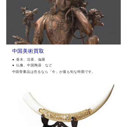
中国美術買取
香木、沈香、伽羅
仏像、中国陶器 など
中国骨董品は売るなら「今」が最も旬な時期です。