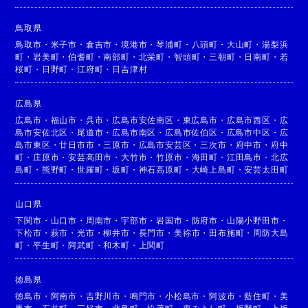
鳥取県
鳥取市
・
米子市
・
倉吉市
・
境港市
・
琴浦町
・
八頭町
・
大山町
・
湯梨浜
町
・
岩美町
・
伯耆町
・
南部町
・
北栄町
・
智頭町
・
三朝町
・
日南町
・
若
桜町
・
日野町
・
江府町
・
日吉津村
広島県
広島市
・
福山市
・
呉市
・
広島市安佐南区
・
東広島市
・
広島市西区
・
広
島市安佐北区
・
尾道市
・
広島市南区
・
広島市佐伯区
・
広島市中区
・
広
島市東区
・
廿日市市
・
三原市
・
広島市安芸区
・
三次市
・
府中市
・
府中
町
・
庄原市
・
安芸高田市
・
大竹市
・
竹原市
・
海田町
・
江田島市
・
北広
島町
・
熊野町
・
世羅町
・
坂町
・
神石高原町
・
大崎上島町
・
安芸太田町
山口県
下関市
・
山口市
・
周南市
・
宇部市
・
岩国市
・
防府市
・
山陽小野田市
・
下松市
・
萩市
・
光市
・
柳井市
・
長門市
・
美祢市
・
田布施町
・
周防大島
町
・
平生町
・
阿武町
・
和木町
・
上関町
徳島県
徳島市
・
阿南市
・
吉野川市
・
鳴門市
・
小松島市
・
阿波市
・
藍住町
・
美