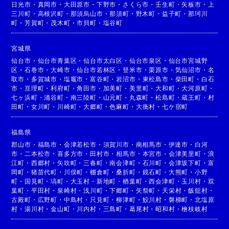
日光市
・
真岡市
・
大田原市
・
下野市
・
さくら市
・
壬生町
・
矢板市
・
上
三川町
・
高根沢町
・
那須烏山市
・
那須町
・
野木町
・
益子町
・
那珂川
町
・
芳賀町
・
茂木町
・
市貝町
・
塩谷町
宮城県
仙台市
・
仙台市青葉区
・
仙台市太白区
・
仙台市泉区
・
仙台市宮城野
区
・
石巻市
・
大崎市
・
仙台市若林区
・
登米市
・
栗原市
・
気仙沼市
・
名
取市
・
多賀城市
・
塩竈市
・
富谷町
・
岩沼市
・
東松島市
・
柴田町
・
白石
市
・
亘理町
・
利府町
・
角田市
・
加美町
・
美里町
・
大和町
・
大河原町
・
七ヶ浜町
・
涌谷町
・
南三陸町
・
山元町
・
丸森町
・
松島町
・
蔵王町
・
村
田町
・
女川町
・
川崎町
・
大郷町
・
色麻町
・
大衡村
・
七ケ宿町
福島県
郡山市
・
福島市
・
会津若松市
・
須賀川市
・
南相馬市
・
伊達市
・
白河
市
・
二本松市
・
喜多方市
・
田村市
・
相馬市
・
本宮市
・
会津美里町
・
浪
江町
・
西郷村
・
矢吹町
・
三春町
・
南会津町
・
石川町
・
会津坂下町
・
富
岡町
・
猪苗代町
・
川俣町
・
棚倉町
・
桑折町
・
鏡石町
・
大熊町
・
小野
町
・
国見町
・
塙町
・
大玉村
・
新地町
・
楢葉町
・
西会津町
・
玉川村
・
双
葉町
・
平田村
・
泉崎村
・
浅川町
・
下郷町
・
矢祭町
・
天栄村
・
飯舘村
・
古殿町
・
広野町
・
中島村
・
只見町
・
柳津町
・
鮫川村
・
磐梯町
・
北塩原
村
・
湯川村
・
金山町
・
川内村
・
三島町
・
葛尾村
・
昭和村
・
檜枝岐村