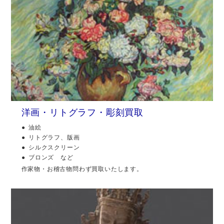
洋画・リトグラフ・彫刻買取
油絵
リトグラフ、版画
シルクスクリーン
ブロンズ など
作家物・お稽古物問わず買取いたします。