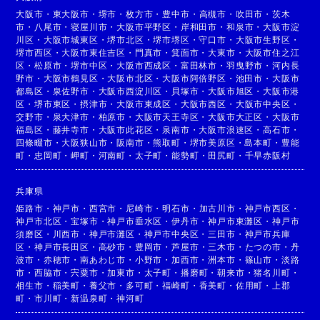
大阪市
・
東大阪市
・
堺市
・
枚方市
・
豊中市
・
高槻市
・
吹田市
・
茨木
市
・
八尾市
・
寝屋川市
・
大阪市平野区
・
岸和田市
・
和泉市
・
大阪市淀
川区
・
大阪市城東区
・
堺市北区
・
堺市堺区
・
守口市
・
大阪市生野区
・
堺市西区
・
大阪市東住吉区
・
門真市
・
箕面市
・
大東市
・
大阪市住之江
区
・
松原市
・
堺市中区
・
大阪市西成区
・
富田林市
・
羽曳野市
・
河内長
野市
・
大阪市鶴見区
・
大阪市北区
・
大阪市阿倍野区
・
池田市
・
大阪市
都島区
・
泉佐野市
・
大阪市西淀川区
・
貝塚市
・
大阪市旭区
・
大阪市港
区
・
堺市東区
・
摂津市
・
大阪市東成区
・
大阪市西区
・
大阪市中央区
・
交野市
・
泉大津市
・
柏原市
・
大阪市天王寺区
・
大阪市大正区
・
大阪市
福島区
・
藤井寺市
・
大阪市此花区
・
泉南市
・
大阪市浪速区
・
高石市
・
四條畷市
・
大阪狭山市
・
阪南市
・
熊取町
・
堺市美原区
・
島本町
・
豊能
町
・
忠岡町
・
岬町
・
河南町
・
太子町
・
能勢町
・
田尻町
・
千早赤阪村
兵庫県
姫路市
・
神戸市
・
西宮市
・
尼崎市
・
明石市
・
加古川市
・
神戸市西区
・
神戸市北区
・
宝塚市
・
神戸市垂水区
・
伊丹市
・
神戸市東灘区
・
神戸市
須磨区
・
川西市
・
神戸市灘区
・
神戸市中央区
・
三田市
・
神戸市兵庫
区
・
神戸市長田区
・
高砂市
・
豊岡市
・
芦屋市
・
三木市
・
たつの市
・
丹
波市
・
赤穂市
・
南あわじ市
・
小野市
・
加西市
・
洲本市
・
篠山市
・
淡路
市
・
西脇市
・
宍粟市
・
加東市
・
太子町
・
播磨町
・
朝来市
・
猪名川町
・
相生市
・
稲美町
・
養父市
・
多可町
・
福崎町
・
香美町
・
佐用町
・
上郡
町
・
市川町
・
新温泉町
・
神河町