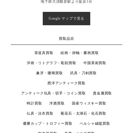
地下鉄大須観音駅より徒歩1分
Google マップで見る
買取品目
茶道具買取
絵画・掛軸・書画買取
洋画・リトグラフ・彫刻買取
中国美術買取
象牙・珊瑚買取
武具・刀剣買取
西洋アンティーク買取
アンティーク玩具・切手・コイン買取
貴金属買取
時計買取
洋酒買取
国産ウィスキー買取
仏具・法衣買取
菊花石・太湖石・化石買取
優勝カップ・トロフィー買取
ペルシャ絨毯買取