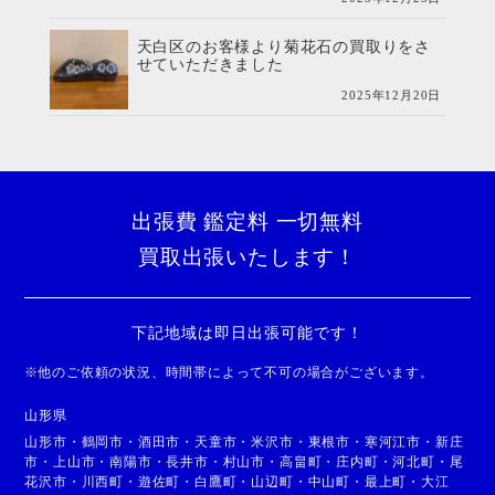
天白区のお客様より菊花石の買取りをさ
せていただきました
2025年12月20日
出張費 鑑定料 一切無料
買取出張いたします！
下記地域は即日出張可能です！
※
他のご依頼の状況、時間帯によって不可の場合がございます。
山形県
山形市
・
鶴岡市
・
酒田市
・
天童市
・
米沢市
・
東根市
・
寒河江市
・
新庄
市
・
上山市
・
南陽市
・
長井市
・
村山市
・
高畠町
・
庄内町
・
河北町
・
尾
花沢市
・
川西町
・
遊佐町
・
白鷹町
・
山辺町
・
中山町
・
最上町
・
大江