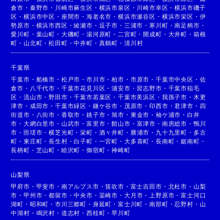
倉市
・
秦野市
・
川崎市麻生区
・
横浜市泉区
・
川崎市幸区
・
横浜市磯子
区
・
横浜市中区
・
座間市
・
海老名市
・
横浜市瀬谷区
・
横浜市栄区
・
伊
勢原市
・
横浜市西区
・
綾瀬市
・
逗子市
・
三浦市
・
寒川町
・
南足柄市
・
愛川町
・
葉山町
・
大磯町
・
湯河原町
・
二宮町
・
開成町
・
大井町
・
箱根
町
・
山北町
・
松田町
・
中井町
・
真鶴町
・
清川村
千葉県
千葉市
・
船橋市
・
松戸市
・
市川市
・
柏市
・
市原市
・
千葉市中央区
・
佐
倉市
・
八千代市
・
千葉市花見川区
・
浦安市
・
習志野市
・
千葉市稲毛
区
・
流山市
・
野田市
・
千葉市若葉区
・
千葉市美浜区
・
我孫子市
・
木更
津市
・
成田市
・
千葉市緑区
・
鎌ケ谷市
・
茂原市
・
印西市
・
君津市
・
四
街道市
・
八街市
・
香取市
・
銚子市
・
旭市
・
東金市
・
袖ケ浦市
・
白井
市
・
大網白里市
・
山武市
・
富里市
・
館山市
・
富津市
・
南房総市
・
鴨川
市
・
匝瑳市
・
横芝光町
・
栄町
・
酒々井町
・
勝浦市
・
九十九里町
・
多古
町
・
東庄町
・
長生村
・
白子町
・
一宮町
・
大多喜町
・
長南町
・
鋸南町
・
長柄町
・
芝山町
・
睦沢町
・
御宿町
・
神崎町
山梨県
甲府市
・
甲斐市
・
南アルプス市
・
笛吹市
・
富士吉田市
・
北杜市
・
山梨
市
・
甲州市
・
都留市
・
中央市
・
韮崎市
・
大月市
・
上野原市
・
富士河口
湖町
・
昭和町
・
市川三郷町
・
身延町
・
富士川町
・
南部町
・
忍野村
・
山
中湖村
・
鳴沢村
・
道志村
・
西桂町
・
早川町