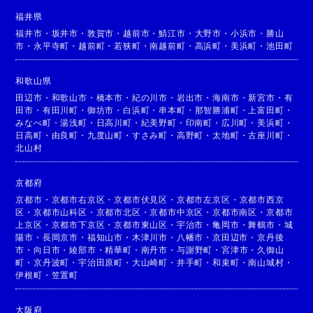
福井県
福井市
・
坂井市
・
敦賀市
・
越前市
・
鯖江市
・
大野市
・
小浜市
・
勝山
市
・
永平寺町
・
越前町
・
若狭町
・
南越前町
・
高浜町
・
美浜町
・
池田町
和歌山県
田辺市
・
和歌山市
・
橋本市
・
紀の川市
・
岩出市
・
海南市
・
新宮市
・
有
田市
・
有田川町
・
御坊市
・
白浜町
・
串本町
・
那智勝浦町
・
上富田町
・
みなべ町
・
湯浅町
・
日高川町
・
紀美野町
・
印南町
・
広川町
・
美浜町
・
日高町
・
由良町
・
九度山町
・
すさみ町
・
高野町
・
太地町
・
古座川町
・
北山村
京都府
京都市
・
京都市右京区
・
京都市伏見区
・
京都市左京区
・
京都市西京
区
・
京都市山科区
・
京都市北区
・
京都市中京区
・
京都市南区
・
京都市
上京区
・
京都市下京区
・
京都市東山区
・
宇治市
・
亀岡市
・
舞鶴市
・
城
陽市
・
長岡京市
・
福知山市
・
木津川市
・
八幡市
・
京田辺市
・
京丹後
市
・
向日市
・
綾部市
・
精華町
・
南丹市
・
与謝野町
・
宮津市
・
久御山
町
・
京丹波町
・
宇治田原町
・
大山崎町
・
井手町
・
和束町
・
南山城村
・
伊根町
・
笠置町
大阪府