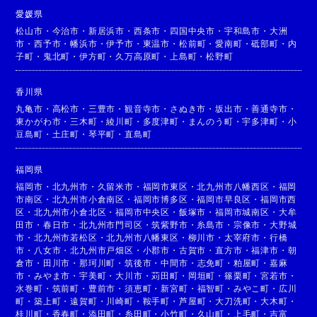
愛媛県
松山市
・
今治市
・
新居浜市
・
西条市
・
四国中央市
・
宇和島市
・
大洲
市
・
西予市
・
幡浜市
・
伊予市
・
東温市
・
松前町
・
愛南町
・
砥部町
・
内
子町
・
鬼北町
・
伊方町
・
久万高原町
・
上島町
・
松野町
香川県
丸亀市
・
高松市
・
三豊市
・
観音寺市
・
さぬき市
・
坂出市
・
善通寺市
・
東かがわ市
・
三木町
・
綾川町
・
多度津町
・
まんのう町
・
宇多津町
・
小
豆島町
・
土庄町
・
琴平町
・
直島町
福岡県
福岡市
・
北九州市
・
久留米市
・
福岡市東区
・
北九州市八幡西区
・
福岡
市南区
・
北九州市小倉南区
・
福岡市博多区
・
福岡市早良区
・
福岡市西
区
・
北九州市小倉北区
・
福岡市中央区
・
飯塚市
・
福岡市城南区
・
大牟
田市
・
春日市
・
北九州市門司区
・
筑紫野市
・
糸島市
・
宗像市
・
大野城
市
・
北九州市若松区
・
北九州市八幡東区
・
柳川市
・
太宰府市
・
行橋
市
・
八女市
・
北九州市戸畑区
・
小郡市
・
古賀市
・
直方市
・
福津市
・
朝
倉市
・
田川市
・
那珂川町
・
筑後市
・
中間市
・
志免町
・
粕屋町
・
嘉麻
市
・
みやま市
・
宇美町
・
大川市
・
苅田町
・
岡垣町
・
篠栗町
・
宮若市
・
水巻町
・
筑前町
・
豊前市
・
須恵町
・
新宮町
・
福智町
・
みやこ町
・
広川
町
・
築上町
・
遠賀町
・
川崎町
・
鞍手町
・
芦屋町
・
大刀洗町
・
大木町
・
桂川町
・
香春町
・
添田町
・
糸田町
・
小竹町
・
久山町
・
上毛町
・
吉富