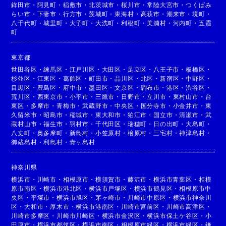
鉾田市
・
阿見町
・
稲敷市
・
北茨城市
・
桜川市
・
常陸大宮市
・
つくばみ
らい市
・
下妻市
・
行方市
・
茨城町
・
東海村
・
高萩市
・
潮来市
・
境町
・
八千代町
・
城里町
・
大子町
・
大洗町
・
利根町
・
美浦村
・
河内町
・
五霞
町
東京都
世田谷区
・
練馬区
・
江戸川区
・
大田区
・
足立区
・
八王子市
・
板橋区
・
杉並区
・
江東区
・
葛飾区
・
町田市
・
品川区
・
北区
・
新宿区
・
中野区
・
目黒区
・
豊島区
・
府中市
・
墨田区
・
文京区
・
調布市
・
港区
・
渋谷区
・
荒川区
・
西東京市
・
小平市
・
三鷹市
・
日野市
・
立川市
・
東村山市
・
台
東区
・
多摩市
・
青梅市
・
武蔵野市
・
中央区
・
国分寺市
・
小金井市
・
東
久留米市
・
昭島市
・
稲城市
・
東大和市
・
狛江市
・
国立市
・
清瀬市
・
武
蔵村山市
・
福生市
・
羽村市
・
千代田区
・
瑞穂町
・
日の出町
・
大島町
・
八丈町
・
奥多摩町
・
新島村
・
小笠原村
・
檜原村
・
三宅村
・
神津島村
・
御蔵島村
・
利島村
・
青ヶ島村
神奈川県
横浜市
・
川崎市
・
相模原市
・
横須賀市
・
藤沢市
・
横浜市青葉区
・
相模
原市南区
・
横浜市港北区
・
横浜市戸塚区
・
横浜市鶴見区
・
相模原市中
央区
・
平塚市
・
横浜市旭区
・
茅ヶ崎市
・
川崎市中原区
・
横浜市神奈川
区
・
大和市
・
厚木市
・
横浜市港南区
・
川崎市宮前区
・
川崎市高津区
・
川崎市多摩区
・
川崎市川崎区
・
横浜市金沢区
・
横浜市保土ケ谷区
・
小
田原市
・
横浜市都筑区
・
横浜市南区
・
相模原市緑区
・
横浜市緑区
・
鎌