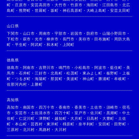
町
・
庄原市
・
安芸高田市
・
大竹市
・
竹原市
・
海田町
・
江田島市
・
北広
島町
・
熊野町
・
世羅町
・
坂町
・
神石高原町
・
大崎上島町
・
安芸太田町
山口県
下関市
・
山口市
・
周南市
・
宇部市
・
岩国市
・
防府市
・
山陽小野田市
・
下松市
・
萩市
・
光市
・
柳井市
・
長門市
・
美祢市
・
田布施町
・
周防大島
町
・
平生町
・
阿武町
・
和木町
・
上関町
徳島県
徳島市
・
阿南市
・
吉野川市
・
鳴門市
・
小松島市
・
阿波市
・
藍住町
・
美
馬市
・
石井町
・
三好市
・
北島町
・
松茂町
・
東みよし町
・
板野町
・
上板
町
・
つるぎ町
・
海陽町
・
那賀町
・
美波町
・
神山町
・
勝浦町
・
牟岐町
・
佐那河内村
・
上勝町
高知県
高知市
・
南国市
・
四万十市
・
香南市
・
香美市
・
土佐市
・
須崎市
・
宿毛
市
・
安芸市
・
土佐清水市
・
四万十町
・
室戸市
・
佐川町
・
黒潮町
・
中土
佐町
・
仁淀川町
・
津野町
・
越知町
・
大月町
・
日高村
・
大豊町
・
土佐
町
・
本山町
・
芸西村
・
東洋町
・
梼原町
・
奈半利町
・
安田町
・
田野町
・
三原村
・
北川村
・
馬路村
・
大川村