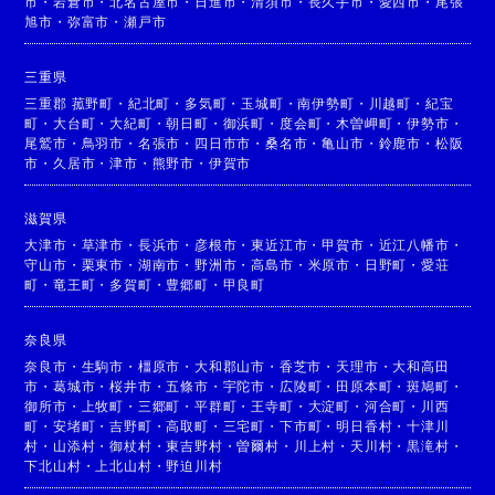
市
・
岩倉市
・
北名古屋市
・
日進市
・
清須市
・
長久手市
・
愛西市
・
尾張
旭市
・
弥富市
・
瀬戸市
三重県
三重郡 菰野町
・
紀北町
・
多気町
・
玉城町
・
南伊勢町
・
川越町
・
紀宝
町
・
大台町
・
大紀町
・
朝日町
・
御浜町
・
度会町
・
木曽岬町
・
伊勢市
・
尾鷲市
・
鳥羽市
・
名張市
・
四日市市
・
桑名市
・
亀山市
・
鈴鹿市
・
松阪
市
・
久居市
・
津市
・
熊野市
・
伊賀市
滋賀県
大津市
・
草津市
・
長浜市
・
彦根市
・
東近江市
・
甲賀市
・
近江八幡市
・
守山市
・
栗東市
・
湖南市
・
野洲市
・
高島市
・
米原市
・
日野町
・
愛荘
町
・
竜王町
・
多賀町
・
豊郷町
・
甲良町
奈良県
奈良市
・
生駒市
・
橿原市
・
大和郡山市
・
香芝市
・
天理市
・
大和高田
市
・
葛城市
・
桜井市
・
五條市
・
宇陀市
・
広陵町
・
田原本町
・
斑鳩町
・
御所市
・
上牧町
・
三郷町
・
平群町
・
王寺町
・
大淀町
・
河合町
・
川西
町
・
安堵町
・
吉野町
・
高取町
・
三宅町
・
下市町
・
明日香村
・
十津川
村
・
山添村
・
御杖村
・
東吉野村
・
曽爾村
・
川上村
・
天川村
・
黒滝村
・
下北山村
・
上北山村
・
野迫川村