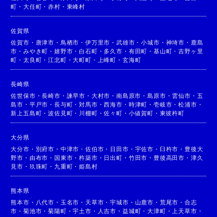
町
・
大任町
・
赤村
・
東峰村
佐賀県
佐賀市
・
唐津市
・
鳥栖市
・
伊万里市
・
武雄市
・
小城市
・
神埼市
・
鹿島
市
・
みやき町
・
嬉野市
・
白石町
・
多久市
・
有田町
・
基山町
・
吉野ヶ里
町
・
太良町
・
江北町
・
大町町
・
上峰町
・
玄海町
長崎県
佐世保市
・
長崎市
・
諫早市
・
大村市
・
南島原市
・
島原市
・
雲仙市
・
五
島市
・
平戸市
・
長与町
・
対馬市
・
西海市
・
時津町
・
壱岐市
・
松浦市
・
新上五島町
・
波佐見町
・
川棚町
・
佐々町
・
小値賀町
・
東彼杵町
大分県
大分市
・
別府市
・
中津市
・
佐伯市
・
日田市
・
宇佐市
・
臼杵市
・
豊後大
野市
・
由布市
・
国東市
・
杵築市
・
日出町
・
竹田市
・
豊後高田市
・
津久
見市
・
玖珠町
・
九重町
・
姫島村
熊本県
熊本市
・
八代市
・
玉名市
・
天草市
・
宇城市
・
山鹿市
・
荒尾市
・
合志
市
・
菊池市
・
菊陽町
・
宇土市
・
人吉市
・
益城町
・
大津町
・
上天草市
・