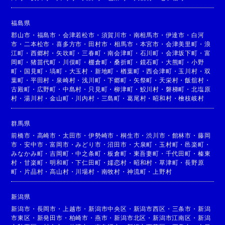
福島県
郡山市
・
福島市
・
会津若松市
・
須賀川市
・
南相馬市
・
伊達市
・
白河
市
・
二本松市
・
喜多方市
・
田村市
・
相馬市
・
本宮市
・
会津美里町
・
浪
江町
・
西郷村
・
矢吹町
・
三春町
・
南会津町
・
石川町
・
会津坂下町
・
富
岡町
・
猪苗代町
・
川俣町
・
棚倉町
・
桑折町
・
鏡石町
・
大熊町
・
小野
町
・
国見町
・
塙町
・
大玉村
・
新地町
・
楢葉町
・
西会津町
・
玉川村
・
双
葉町
・
平田村
・
泉崎村
・
浅川町
・
下郷町
・
矢祭町
・
天栄村
・
飯舘村
・
古殿町
・
広野町
・
中島村
・
只見町
・
柳津町
・
鮫川村
・
磐梯町
・
北塩原
村
・
湯川村
・
金山町
・
川内村
・
三島町
・
葛尾村
・
昭和村
・
檜枝岐村
群馬県
前橋市
・
高崎市
・
太田市
・
伊勢崎市
・
桐生市
・
渋川市
・
館林市
・
藤岡
市
・
安中市
・
富岡市
・
みどり市
・
沼田市
・
大泉町
・
玉村町
・
邑楽町
・
みなかみ町
・
吉岡町
・
中之条町
・
板倉町
・
東吾妻町
・
千代田町
・
榛東
村
・
甘楽町
・
明和町
・
下仁田町
・
嬬恋村
・
昭和村
・
草津町
・
長野原
町
・
片品村
・
高山村
・
川場村
・
南牧村
・
神流町
・
上野村
新潟県
新潟市
・
長岡市
・
上越市
・
新潟市中央区
・
新潟市西区
・
三条市
・
新潟
市東区
・
新発田市
・
柏崎市
・
燕市
・
新潟市北区
・
新潟市江南区
・
新潟