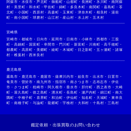
阿蘇市
・
水俣市
・
芦北町
・
御船町
・
山都町
・
長洲町
・
氷川町
・
南阿蘇
村
・
美里町
・
和水町
・
甲佐町
・
錦町
・
多良木町
・
南関町
・
嘉島町
・
苓
北町
・
小国町
・
西原村
・
高森町
・
玉東町
・
津奈木町
・
相良村
・
湯前
町
・
南小国町
・
球磨村
・
山江村
・
産山村
・
水上村
・
五木村
宮崎県
宮崎市
・
都城市
・
日向市
・
延岡市
・
日南市
・
小林市
・
西都市
・
三股
町
・
高鍋町
・
国富町
・
串間市
・
門川町
・
新富町
・
川南町
・
高千穂町
・
都農町
・
高原町
・
美郷町
・
綾町
・
木城町
・
日之影町
・
五ヶ瀬町
・
諸塚
村
・
椎葉村
・
西米良村
鹿児島県
霧島市
・
鹿児島市
・
鹿屋市
・
薩摩川内市
・
姶良市
・
出水市
・
日置市
・
奄美市
・
曽於市
・
南九州市
・
指宿市
・
南さつま市
・
志布志市
・
伊佐
市
・
さつま町
・
枕崎市
・
阿久根市
・
垂水市
・
肝付町
・
西之表市
・
大崎
町
・
屋久島町
・
徳之島町
・
湧水町
・
長島町
・
瀬戸内町
・
錦江町
・
南大
隅町
・
中種子町
・
喜界町
・
和泊町
・
伊仙町
・
知名町
・
天城町
・
東串良
町
・
南種子町
・
与論町
・
龍郷町
・
宇検村
・
大和村
・
十島村
・
三島村
鑑定依頼・出張買取のお問い合わせ