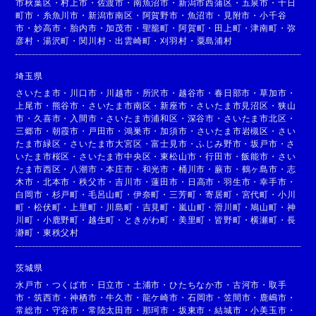
市秋葉区
・
村上市
・
佐渡市
・
南魚沼市
・
新潟市西蒲区
・
五泉市
・
十日
町市
・
糸魚川市
・
新潟市南区
・
阿賀野市
・
魚沼市
・
見附市
・
小千谷
市
・
妙高市
・
胎内市
・
加茂市
・
聖籠町
・
阿賀町
・
田上町
・
津南町
・
弥
彦村
・
湯沢町
・
関川村
・
出雲崎町
・
刈羽村
・
粟島浦村
埼玉県
さいたま市
・
川口市
・
川越市
・
所沢市
・
越谷市
・
春日部市
・
草加市
・
上尾市
・
熊谷市
・
さいたま市南区
・
新座市
・
さいたま市見沼区
・
狭山
市
・
久喜市
・
入間市
・
さいたま市浦和区
・
深谷市
・
さいたま市北区
・
三郷市
・
朝霞市
・
戸田市
・
鴻巣市
・
加須市
・
さいたま市岩槻区
・
さい
たま市緑区
・
さいたま市大宮区
・
富士見市
・
ふじみ野市
・
坂戸市
・
さ
いたま市桜区
・
さいたま市中央区
・
東松山市
・
行田市
・
飯能市
・
さい
たま市西区
・
八潮市
・
本庄市
・
和光市
・
桶川市
・
蕨市
・
鶴ヶ島市
・
志
木市
・
北本市
・
秩父市
・
吉川市
・
蓮田市
・
日高市
・
羽生市
・
幸手市
・
白岡市
・
杉戸町
・
毛呂山町
・
伊奈町
・
三芳町
・
寄居町
・
宮代町
・
小川
町
・
松伏町
・
上里町
・
川島町
・
吉見町
・
嵐山町
・
滑川町
・
鳩山町
・
神
川町
・
小鹿野町
・
越生町
・
ときがわ町
・
美里町
・
皆野町
・
横瀬町
・
長
瀞町
・
東秩父村
茨城県
水戸市
・
つくば市
・
日立市
・
土浦市
・
ひたちなか市
・
古河市
・
取手
市
・
筑西市
・
神栖市
・
牛久市
・
龍ケ崎市
・
石岡市
・
笠間市
・
鹿嶋市
・
常総市
・
守谷市
・
常陸太田市
・
那珂市
・
坂東市
・
結城市
・
小美玉市
・