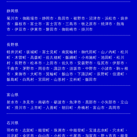
静岡県
菊川市
・
御殿場市
・
静岡市
・
島田市
・
裾野市
・
沼津市
・
浜松市
・
袋井
市
・
藤枝市
・
富士市
・
富士宮市
・
三島市
・
牧之原市
・
焼津市
・
熱海
市
・
伊豆市
・
伊東市
・
磐田市
・
御前崎市
・
掛川市
長野県
軽井沢町
・
坂城町
・
富士見町
・
南箕輪村
・
御代田町
・
山ノ内町
・
松川
町
・
木曽町
・
高森町
・
佐久穂町
・
飯綱町
・
小布施町
・
池田町
・
松川
村
・
長野市
・
松本市
・
上田市
・
佐久市
・
安曇野市
・
塩尻市
・
伊那市
・
千曲市
・
茅野市
・
岡谷市
・
諏訪市
・
須坂市
・
中野市
・
小諸市
・
駒ヶ根
市
・
東御市
・
大町市
・
箕輪町
・
飯山市
・
下諏訪町
・
辰野町
・
信濃町
・
飯島町
・
白馬村
・
宮田村
・
山形村
・
立科町
・
飯田市
富山県
射水市
・
氷見市
・
南砺市
・
砺波市
・
魚津市
・
黒部市
・
小矢部市
・
立山
町
・
滑川市
・
上市町
・
入善町
・
朝日町
・
舟橋村
・
富山市
・
高岡市
石川県
羽咋市
・
志賀町
・
能登町
・
珠洲市
・
中能登町
・
宝達志水町
・
穴水町
・
川北町
・
金沢市
・
白山市
・
小松市
・
七尾市
・
加賀市
・
野々市市
・
能美