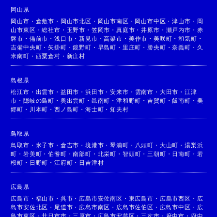
岡山県
岡山市
・
倉敷市
・
岡山市北区
・
岡山市南区
・
岡山市中区
・
津山市
・
岡
山市東区
・
総社市
・
玉野市
・
笠岡市
・
真庭市
・
井原市
・
瀬戸内市
・
赤
磐市
・
備前市
・
浅口市
・
新見市
・
高梁市
・
美作市
・
美咲町
・
和気町
・
吉備中央町
・
矢掛町
・
鏡野町
・
早島町
・
里庄町
・
勝央町
・
奈義町
・
久
米南町
・
西粟倉村
・
新庄村
島根県
松江市
・
出雲市
・
益田市
・
浜田市
・
安来市
・
雲南市
・
大田市
・
江津
市
・
隠岐の島町
・
奥出雲町
・
邑南町
・
津和野町
・
吉賀町
・
飯南町
・
美
郷町
・
川本町
・
西ノ島町
・
海士町
・
知夫村
鳥取県
鳥取市
・
米子市
・
倉吉市
・
境港市
・
琴浦町
・
八頭町
・
大山町
・
湯梨浜
町
・
岩美町
・
伯耆町
・
南部町
・
北栄町
・
智頭町
・
三朝町
・
日南町
・
若
桜町
・
日野町
・
江府町
・
日吉津村
広島県
広島市
・
福山市
・
呉市
・
広島市安佐南区
・
東広島市
・
広島市西区
・
広
島市安佐北区
・
尾道市
・
広島市南区
・
広島市佐伯区
・
広島市中区
・
広
島市東区
・
廿日市市
・
三原市
・
広島市安芸区
・
三次市
・
府中市
・
府中