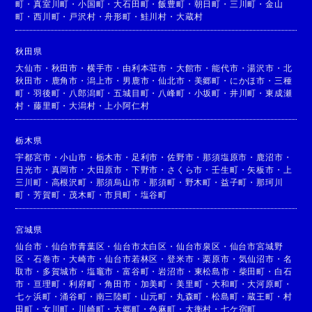
町
・
真室川町
・
小国町
・
大石田町
・
飯豊町
・
朝日町
・
三川町
・
金山
町
・
西川町
・
戸沢村
・
舟形町
・
鮭川村
・
大蔵村
秋田県
大仙市
・
秋田市
・
横手市
・
由利本荘市
・
大館市
・
能代市
・
湯沢市
・
北
秋田市
・
鹿角市
・
潟上市
・
男鹿市
・
仙北市
・
美郷町
・
にかほ市
・
三種
町
・
羽後町
・
八郎潟町
・
五城目町
・
八峰町
・
小坂町
・
井川町
・
東成瀬
村
・
藤里町
・
大潟村
・
上小阿仁村
栃木県
宇都宮市
・
小山市
・
栃木市
・
足利市
・
佐野市
・
那須塩原市
・
鹿沼市
・
日光市
・
真岡市
・
大田原市
・
下野市
・
さくら市
・
壬生町
・
矢板市
・
上
三川町
・
高根沢町
・
那須烏山市
・
那須町
・
野木町
・
益子町
・
那珂川
町
・
芳賀町
・
茂木町
・
市貝町
・
塩谷町
宮城県
仙台市
・
仙台市青葉区
・
仙台市太白区
・
仙台市泉区
・
仙台市宮城野
区
・
石巻市
・
大崎市
・
仙台市若林区
・
登米市
・
栗原市
・
気仙沼市
・
名
取市
・
多賀城市
・
塩竈市
・
富谷町
・
岩沼市
・
東松島市
・
柴田町
・
白石
市
・
亘理町
・
利府町
・
角田市
・
加美町
・
美里町
・
大和町
・
大河原町
・
七ヶ浜町
・
涌谷町
・
南三陸町
・
山元町
・
丸森町
・
松島町
・
蔵王町
・
村
田町
・
女川町
・
川崎町
・
大郷町
・
色麻町
・
大衡村
・
七ケ宿町