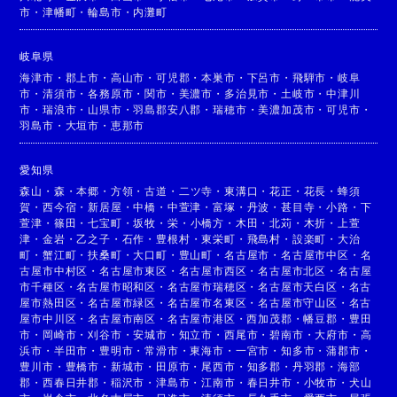
市
・
津幡町
・
輪島市
・
内灘町
岐阜県
海津市
・
郡上市
・
高山市
・
可児郡
・
本巣市
・
下呂市
・
飛騨市
・
岐阜
市
・
清須市
・
各務原市
・
関市
・
美濃市
・
多治見市
・
土岐市
・
中津川
市
・
瑞浪市
・
山県市
・
羽島郡安八郡
・
瑞穂市
・
美濃加茂市
・
可児市
・
羽島市
・
大垣市
・
恵那市
愛知県
森山
・
森
・
本郷
・
方領
・
古道
・
二ツ寺
・
東溝口
・
花正
・
花長
・
蜂須
賀
・
西今宿
・
新居屋
・
中橋
・
中萱津
・
富塚
・
丹波
・
甚目寺
・
小路
・
下
萱津
・
篠田
・
七宝町
・
坂牧
・
栄
・
小橋方
・
木田
・
北苅
・
木折
・
上萱
津
・
金岩
・
乙之子
・
石作
・
豊根村
・
東栄町
・
飛島村
・
設楽町
・
大治
町
・
蟹江町
・
扶桑町
・
大口町
・
豊山町
・
名古屋市
・
名古屋市中区
・
名
古屋市中村区
・
名古屋市東区
・
名古屋市西区
・
名古屋市北区
・
名古屋
市千種区
・
名古屋市昭和区
・
名古屋市瑞穂区
・
名古屋市天白区
・
名古
屋市熱田区
・
名古屋市緑区
・
名古屋市名東区
・
名古屋市守山区
・
名古
屋市中川区
・
名古屋市南区
・
名古屋市港区
・
西加茂郡
・
幡豆郡
・
豊田
市
・
岡崎市
・
刈谷市
・
安城市
・
知立市
・
西尾市
・
碧南市
・
大府市
・
高
浜市
・
半田市
・
豊明市
・
常滑市
・
東海市
・
一宮市
・
知多市
・
蒲郡市
・
豊川市
・
豊橋市
・
新城市
・
田原市
・
尾西市
・
知多郡
・
丹羽郡
・
海部
郡
・
西春日井郡
・
稲沢市
・
津島市
・
江南市
・
春日井市
・
小牧市
・
犬山