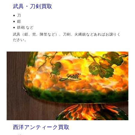
武具・刀剣買取
刀
鎧
鉄砲 など
武具（鎧、兜、陣笠など）、刀剣、火縄銃などあればお譲りく
ださい。
西洋アンティーク買取