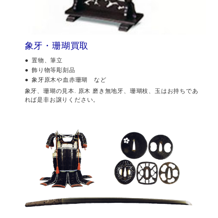
象牙・珊瑚買取
置物、筆立
飾り物等彫刻品
象牙原木や血赤珊瑚 など
象牙、珊瑚の見本. 原木 磨き無地牙、珊瑚枝、玉はお持ちであ
れば是非お譲りください。