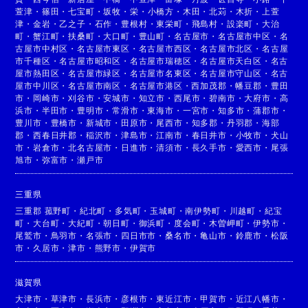
萱津
・
篠田
・
七宝町
・
坂牧
・
栄
・
小橋方
・
木田
・
北苅
・
木折
・
上萱
津
・
金岩
・
乙之子
・
石作
・
豊根村
・
東栄町
・
飛島村
・
設楽町
・
大治
町
・
蟹江町
・
扶桑町
・
大口町
・
豊山町
・
名古屋市
・
名古屋市中区
・
名
古屋市中村区
・
名古屋市東区
・
名古屋市西区
・
名古屋市北区
・
名古屋
市千種区
・
名古屋市昭和区
・
名古屋市瑞穂区
・
名古屋市天白区
・
名古
屋市熱田区
・
名古屋市緑区
・
名古屋市名東区
・
名古屋市守山区
・
名古
屋市中川区
・
名古屋市南区
・
名古屋市港区
・
西加茂郡
・
幡豆郡
・
豊田
市
・
岡崎市
・
刈谷市
・
安城市
・
知立市
・
西尾市
・
碧南市
・
大府市
・
高
浜市
・
半田市
・
豊明市
・
常滑市
・
東海市
・
一宮市
・
知多市
・
蒲郡市
・
豊川市
・
豊橋市
・
新城市
・
田原市
・
尾西市
・
知多郡
・
丹羽郡
・
海部
郡
・
西春日井郡
・
稲沢市
・
津島市
・
江南市
・
春日井市
・
小牧市
・
犬山
市
・
岩倉市
・
北名古屋市
・
日進市
・
清須市
・
長久手市
・
愛西市
・
尾張
旭市
・
弥富市
・
瀬戸市
三重県
三重郡 菰野町
・
紀北町
・
多気町
・
玉城町
・
南伊勢町
・
川越町
・
紀宝
町
・
大台町
・
大紀町
・
朝日町
・
御浜町
・
度会町
・
木曽岬町
・
伊勢市
・
尾鷲市
・
鳥羽市
・
名張市
・
四日市市
・
桑名市
・
亀山市
・
鈴鹿市
・
松阪
市
・
久居市
・
津市
・
熊野市
・
伊賀市
滋賀県
大津市
・
草津市
・
長浜市
・
彦根市
・
東近江市
・
甲賀市
・
近江八幡市
・