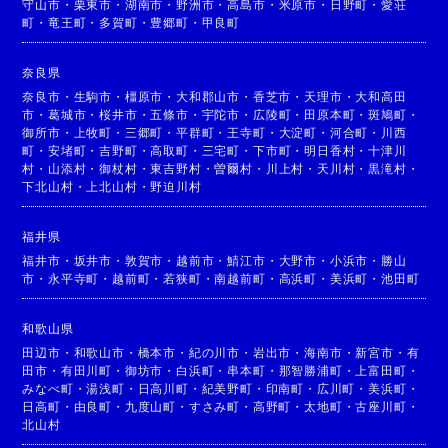
守山市
・
栗東市
・
湖南市
・
野洲市
・
高島市
・
米原市
・
日野町
・
愛荘
町
・
竜王町
・
多賀町
・
豊郷町
・
甲良町
奈良県
奈良市
・
生駒市
・
橿原市
・
大和郡山市
・
香芝市
・
天理市
・
大和高田
市
・
葛城市
・
桜井市
・
五條市
・
宇陀市
・
広陵町
・
田原本町
・
斑鳩町
・
御所市
・
上牧町
・
三郷町
・
平群町
・
王寺町
・
大淀町
・
河合町
・
川西
町
・
安堵町
・
吉野町
・
高取町
・
三宅町
・
下市町
・
明日香村
・
十津川
村
・
山添村
・
御杖村
・
東吉野村
・
曽爾村
・
川上村
・
天川村
・
黒滝村
・
下北山村
・
上北山村
・
野迫川村
福井県
福井市
・
坂井市
・
敦賀市
・
越前市
・
鯖江市
・
大野市
・
小浜市
・
勝山
市
・
永平寺町
・
越前町
・
若狭町
・
南越前町
・
高浜町
・
美浜町
・
池田町
和歌山県
田辺市
・
和歌山市
・
橋本市
・
紀の川市
・
岩出市
・
海南市
・
新宮市
・
有
田市
・
有田川町
・
御坊市
・
白浜町
・
串本町
・
那智勝浦町
・
上富田町
・
みなべ町
・
湯浅町
・
日高川町
・
紀美野町
・
印南町
・
広川町
・
美浜町
・
日高町
・
由良町
・
九度山町
・
すさみ町
・
高野町
・
太地町
・
古座川町
・
北山村