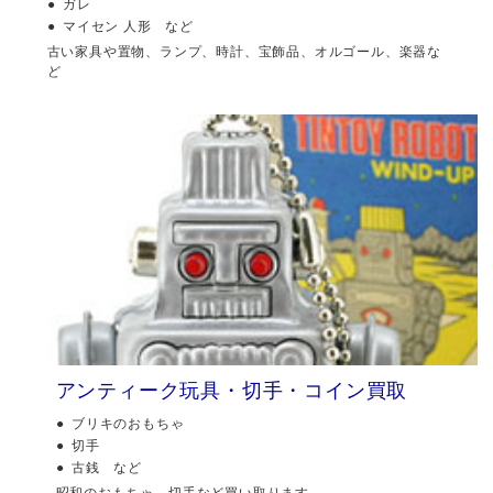
ガレ
マイセン 人形 など
古い家具や置物、ランプ、時計、宝飾品、オルゴール、楽器な
ど
アンティーク玩具・切手・コイン買取
ブリキのおもちゃ
切手
古銭 など
昭和のおもちゃ、切手など買い取ります。