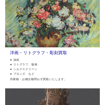
洋画・リトグラフ・彫刻買取
油絵
リトグラフ、版画
シルクスクリーン
ブロンズ など
作家物・お稽古物問わず買取いたします。