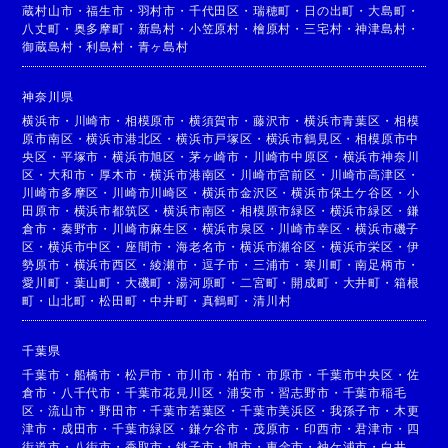
蔵村山市
・
福生市
・
羽村市
・
千代田区
・
瑞穂町
・
日の出町
・
大島町
・
八丈町
・
奥多摩町
・
新島村
・
小笠原村
・
檜原村
・
三宅村
・
神津島村
・
御蔵島村
・
利島村
・
青ヶ島村
神奈川県
横浜市
・
川崎市
・
相模原市
・
横須賀市
・
藤沢市
・
横浜市青葉区
・
相模
原市南区
・
横浜市港北区
・
横浜市戸塚区
・
横浜市鶴見区
・
相模原市中
央区
・
平塚市
・
横浜市旭区
・
茅ヶ崎市
・
川崎市中原区
・
横浜市神奈川
区
・
大和市
・
厚木市
・
横浜市港南区
・
川崎市宮前区
・
川崎市高津区
・
川崎市多摩区
・
川崎市川崎区
・
横浜市金沢区
・
横浜市保土ケ谷区
・
小
田原市
・
横浜市都筑区
・
横浜市南区
・
相模原市緑区
・
横浜市緑区
・
鎌
倉市
・
秦野市
・
川崎市麻生区
・
横浜市泉区
・
川崎市幸区
・
横浜市磯子
区
・
横浜市中区
・
座間市
・
海老名市
・
横浜市瀬谷区
・
横浜市栄区
・
伊
勢原市
・
横浜市西区
・
綾瀬市
・
逗子市
・
三浦市
・
寒川町
・
南足柄市
・
愛川町
・
葉山町
・
大磯町
・
湯河原町
・
二宮町
・
開成町
・
大井町
・
箱根
町
・
山北町
・
松田町
・
中井町
・
真鶴町
・
清川村
千葉県
千葉市
・
船橋市
・
松戸市
・
市川市
・
柏市
・
市原市
・
千葉市中央区
・
佐
倉市
・
八千代市
・
千葉市花見川区
・
浦安市
・
習志野市
・
千葉市稲毛
区
・
流山市
・
野田市
・
千葉市若葉区
・
千葉市美浜区
・
我孫子市
・
木更
津市
・
成田市
・
千葉市緑区
・
鎌ケ谷市
・
茂原市
・
印西市
・
君津市
・
四
街道市
・
八街市
・
香取市
・
銚子市
・
旭市
・
東金市
・
袖ケ浦市
・
白井