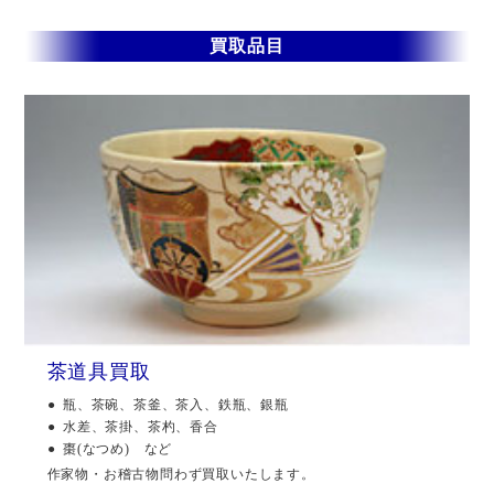
買取品目
茶道具買取
瓶、茶碗、茶釜、茶入、鉄瓶、銀瓶
水差、茶掛、茶杓、香合
棗(なつめ) など
作家物・お稽古物問わず買取いたします。