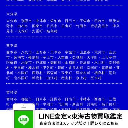
大分県
大分市
・
別府市
・
中津市
・
佐伯市
・
日田市
・
宇佐市
・
臼杵市
・
豊後大
野市
・
由布市
・
国東市
・
杵築市
・
日出町
・
竹田市
・
豊後高田市
・
津久
見市
・
玖珠町
・
九重町
・
姫島村
熊本県
熊本市
・
八代市
・
玉名市
・
天草市
・
宇城市
・
山鹿市
・
荒尾市
・
合志
市
・
菊池市
・
菊陽町
・
宇土市
・
人吉市
・
益城町
・
大津町
・
上天草市
・
阿蘇市
・
水俣市
・
芦北町
・
御船町
・
山都町
・
長洲町
・
氷川町
・
南阿蘇
村
・
美里町
・
和水町
・
甲佐町
・
錦町
・
多良木町
・
南関町
・
嘉島町
・
苓
北町
・
小国町
・
西原村
・
高森町
・
玉東町
・
津奈木町
・
相良村
・
湯前
町
・
南小国町
・
球磨村
・
山江村
・
産山村
・
水上村
・
五木村
宮崎県
宮崎市
・
都城市
・
日向市
・
延岡市
・
日南市
・
小林市
・
西都市
・
三股
町
・
高鍋町
・
国富町
・
串間市
・
門川町
・
新富町
・
川南町
・
高千穂町
・
都農町
・
高原町
・
美郷町
・
綾町
・
木城町
・
日之影町
・
五ヶ瀬町
・
諸塚
村
・
椎葉村
・
西米良村