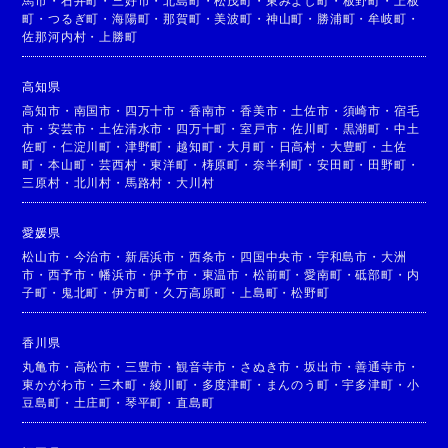
馬市
・
石井町
・
三好市
・
北島町
・
松茂町
・
東みよし町
・
板野町
・
上板
町
・
つるぎ町
・
海陽町
・
那賀町
・
美波町
・
神山町
・
勝浦町
・
牟岐町
・
佐那河内村
・
上勝町
高知県
高知市
・
南国市
・
四万十市
・
香南市
・
香美市
・
土佐市
・
須崎市
・
宿毛
市
・
安芸市
・
土佐清水市
・
四万十町
・
室戸市
・
佐川町
・
黒潮町
・
中土
佐町
・
仁淀川町
・
津野町
・
越知町
・
大月町
・
日高村
・
大豊町
・
土佐
町
・
本山町
・
芸西村
・
東洋町
・
梼原町
・
奈半利町
・
安田町
・
田野町
・
三原村
・
北川村
・
馬路村
・
大川村
愛媛県
松山市
・
今治市
・
新居浜市
・
西条市
・
四国中央市
・
宇和島市
・
大洲
市
・
西予市
・
幡浜市
・
伊予市
・
東温市
・
松前町
・
愛南町
・
砥部町
・
内
子町
・
鬼北町
・
伊方町
・
久万高原町
・
上島町
・
松野町
香川県
丸亀市
・
高松市
・
三豊市
・
観音寺市
・
さぬき市
・
坂出市
・
善通寺市
・
東かがわ市
・
三木町
・
綾川町
・
多度津町
・
まんのう町
・
宇多津町
・
小
豆島町
・
土庄町
・
琴平町
・
直島町