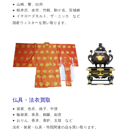
山崎、響、白州
軽井沢、余市、竹鶴、駒ケ岳、宮城峡
イチローズモルト、ザ・ニッカ など
国産ウィスキーを買い取ります。
仏具・法衣買取
袈裟、色衣、絡子、中啓
輪袈裟、座具、銅鑼、如意
おりん、香木、香炉、太鼓 など
法衣・袈裟・仏具・寺院関連の品を買い取ります。