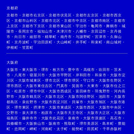
京都府
京都市
・
京都市右京区
・
京都市伏見区
・
京都市左京区
・
京都市西京
区
・
京都市山科区
・
京都市北区
・
京都市中京区
・
京都市南区
・
京都市
上京区
・
京都市下京区
・
京都市東山区
・
宇治市
・
亀岡市
・
舞鶴市
・
城
陽市
・
長岡京市
・
福知山市
・
木津川市
・
八幡市
・
京田辺市
・
京丹後
市
・
向日市
・
綾部市
・
精華町
・
南丹市
・
与謝野町
・
宮津市
・
久御山
町
・
京丹波町
・
宇治田原町
・
大山崎町
・
井手町
・
和束町
・
南山城村
・
伊根町
・
笠置町
大阪府
大阪市
・
東大阪市
・
堺市
・
枚方市
・
豊中市
・
高槻市
・
吹田市
・
茨木
市
・
八尾市
・
寝屋川市
・
大阪市平野区
・
岸和田市
・
和泉市
・
大阪市淀
川区
・
大阪市城東区
・
堺市北区
・
堺市堺区
・
守口市
・
大阪市生野区
・
堺市西区
・
大阪市東住吉区
・
門真市
・
箕面市
・
大東市
・
大阪市住之江
区
・
松原市
・
堺市中区
・
大阪市西成区
・
富田林市
・
羽曳野市
・
河内長
野市
・
大阪市鶴見区
・
大阪市北区
・
大阪市阿倍野区
・
池田市
・
大阪市
都島区
・
泉佐野市
・
大阪市西淀川区
・
貝塚市
・
大阪市旭区
・
大阪市港
区
・
堺市東区
・
摂津市
・
大阪市東成区
・
大阪市西区
・
大阪市中央区
・
交野市
・
泉大津市
・
柏原市
・
大阪市天王寺区
・
大阪市大正区
・
大阪市
福島区
・
藤井寺市
・
大阪市此花区
・
泉南市
・
大阪市浪速区
・
高石市
・
四條畷市
・
大阪狭山市
・
阪南市
・
熊取町
・
堺市美原区
・
島本町
・
豊能
町
・
忠岡町
・
岬町
・
河南町
・
太子町
・
能勢町
・
田尻町
・
千早赤阪村