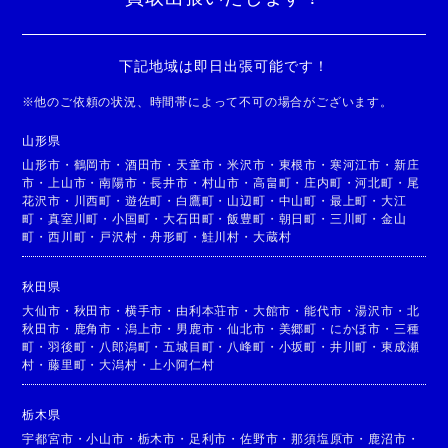
下記地域は即日出張可能です！
※
他のご依頼の状況、時間帯によって不可の場合がございます。
山形県
山形市
・
鶴岡市
・
酒田市
・
天童市
・
米沢市
・
東根市
・
寒河江市
・
新庄
市
・
上山市
・
南陽市
・
長井市
・
村山市
・
高畠町
・
庄内町
・
河北町
・
尾
花沢市
・
川西町
・
遊佐町
・
白鷹町
・
山辺町
・
中山町
・
最上町
・
大江
町
・
真室川町
・
小国町
・
大石田町
・
飯豊町
・
朝日町
・
三川町
・
金山
町
・
西川町
・
戸沢村
・
舟形町
・
鮭川村
・
大蔵村
秋田県
大仙市
・
秋田市
・
横手市
・
由利本荘市
・
大館市
・
能代市
・
湯沢市
・
北
秋田市
・
鹿角市
・
潟上市
・
男鹿市
・
仙北市
・
美郷町
・
にかほ市
・
三種
町
・
羽後町
・
八郎潟町
・
五城目町
・
八峰町
・
小坂町
・
井川町
・
東成瀬
村
・
藤里町
・
大潟村
・
上小阿仁村
栃木県
宇都宮市
・
小山市
・
栃木市
・
足利市
・
佐野市
・
那須塩原市
・
鹿沼市
・