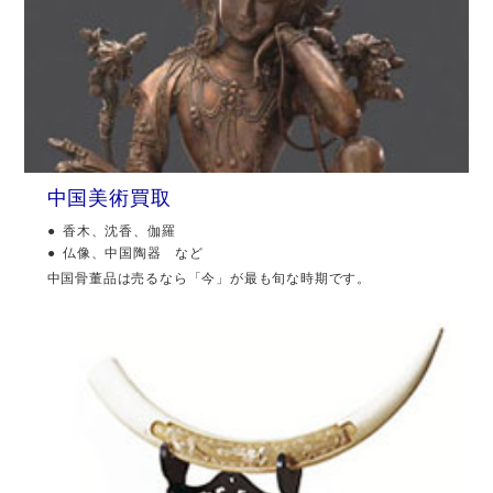
中国美術買取
香木、沈香、伽羅
仏像、中国陶器 など
中国骨董品は売るなら「今」が最も旬な時期です。