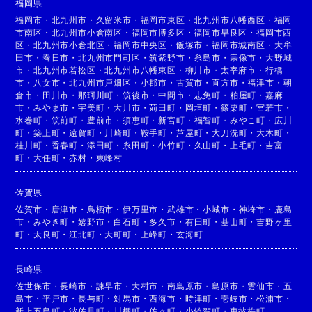
福岡県
福岡市
・
北九州市
・
久留米市
・
福岡市東区
・
北九州市八幡西区
・
福岡
市南区
・
北九州市小倉南区
・
福岡市博多区
・
福岡市早良区
・
福岡市西
区
・
北九州市小倉北区
・
福岡市中央区
・
飯塚市
・
福岡市城南区
・
大牟
田市
・
春日市
・
北九州市門司区
・
筑紫野市
・
糸島市
・
宗像市
・
大野城
市
・
北九州市若松区
・
北九州市八幡東区
・
柳川市
・
太宰府市
・
行橋
市
・
八女市
・
北九州市戸畑区
・
小郡市
・
古賀市
・
直方市
・
福津市
・
朝
倉市
・
田川市
・
那珂川町
・
筑後市
・
中間市
・
志免町
・
粕屋町
・
嘉麻
市
・
みやま市
・
宇美町
・
大川市
・
苅田町
・
岡垣町
・
篠栗町
・
宮若市
・
水巻町
・
筑前町
・
豊前市
・
須恵町
・
新宮町
・
福智町
・
みやこ町
・
広川
町
・
築上町
・
遠賀町
・
川崎町
・
鞍手町
・
芦屋町
・
大刀洗町
・
大木町
・
桂川町
・
香春町
・
添田町
・
糸田町
・
小竹町
・
久山町
・
上毛町
・
吉富
町
・
大任町
・
赤村
・
東峰村
佐賀県
佐賀市
・
唐津市
・
鳥栖市
・
伊万里市
・
武雄市
・
小城市
・
神埼市
・
鹿島
市
・
みやき町
・
嬉野市
・
白石町
・
多久市
・
有田町
・
基山町
・
吉野ヶ里
町
・
太良町
・
江北町
・
大町町
・
上峰町
・
玄海町
長崎県
佐世保市
・
長崎市
・
諫早市
・
大村市
・
南島原市
・
島原市
・
雲仙市
・
五
島市
・
平戸市
・
長与町
・
対馬市
・
西海市
・
時津町
・
壱岐市
・
松浦市
・
新上五島町
・
波佐見町
・
川棚町
・
佐々町
・
小値賀町
・
東彼杵町