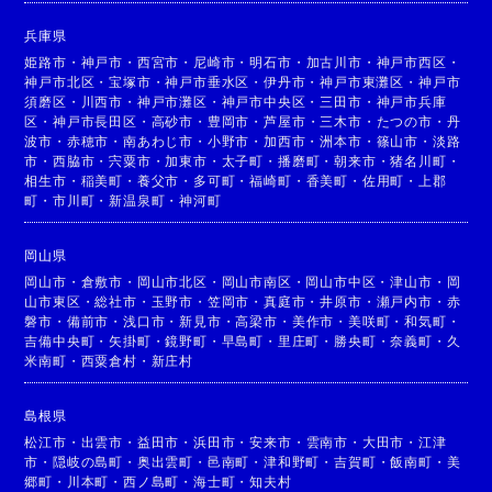
兵庫県
姫路市
・
神戸市
・
西宮市
・
尼崎市
・
明石市
・
加古川市
・
神戸市西区
・
神戸市北区
・
宝塚市
・
神戸市垂水区
・
伊丹市
・
神戸市東灘区
・
神戸市
須磨区
・
川西市
・
神戸市灘区
・
神戸市中央区
・
三田市
・
神戸市兵庫
区
・
神戸市長田区
・
高砂市
・
豊岡市
・
芦屋市
・
三木市
・
たつの市
・
丹
波市
・
赤穂市
・
南あわじ市
・
小野市
・
加西市
・
洲本市
・
篠山市
・
淡路
市
・
西脇市
・
宍粟市
・
加東市
・
太子町
・
播磨町
・
朝来市
・
猪名川町
・
相生市
・
稲美町
・
養父市
・
多可町
・
福崎町
・
香美町
・
佐用町
・
上郡
町
・
市川町
・
新温泉町
・
神河町
岡山県
岡山市
・
倉敷市
・
岡山市北区
・
岡山市南区
・
岡山市中区
・
津山市
・
岡
山市東区
・
総社市
・
玉野市
・
笠岡市
・
真庭市
・
井原市
・
瀬戸内市
・
赤
磐市
・
備前市
・
浅口市
・
新見市
・
高梁市
・
美作市
・
美咲町
・
和気町
・
吉備中央町
・
矢掛町
・
鏡野町
・
早島町
・
里庄町
・
勝央町
・
奈義町
・
久
米南町
・
西粟倉村
・
新庄村
島根県
松江市
・
出雲市
・
益田市
・
浜田市
・
安来市
・
雲南市
・
大田市
・
江津
市
・
隠岐の島町
・
奥出雲町
・
邑南町
・
津和野町
・
吉賀町
・
飯南町
・
美
郷町
・
川本町
・
西ノ島町
・
海士町
・
知夫村