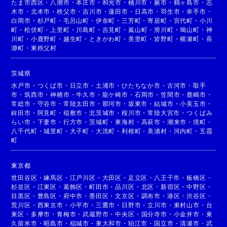
たま市西区
・
八潮市
・
本庄市
・
和光市
・
桶川市
・
蕨市
・
鶴ヶ島市
・
志
木市
・
北本市
・
秩父市
・
吉川市
・
蓮田市
・
日高市
・
羽生市
・
幸手市
・
白岡市
・
杉戸町
・
毛呂山町
・
伊奈町
・
三芳町
・
寄居町
・
宮代町
・
小川
町
・
松伏町
・
上里町
・
川島町
・
吉見町
・
嵐山町
・
滑川町
・
鳩山町
・
神
川町
・
小鹿野町
・
越生町
・
ときがわ町
・
美里町
・
皆野町
・
横瀬町
・
長
瀞町
・
東秩父村
茨城県
水戸市
・
つくば市
・
日立市
・
土浦市
・
ひたちなか市
・
古河市
・
取手
市
・
筑西市
・
神栖市
・
牛久市
・
龍ケ崎市
・
石岡市
・
笠間市
・
鹿嶋市
・
常総市
・
守谷市
・
常陸太田市
・
那珂市
・
坂東市
・
結城市
・
小美玉市
・
鉾田市
・
阿見町
・
稲敷市
・
北茨城市
・
桜川市
・
常陸大宮市
・
つくばみ
らい市
・
下妻市
・
行方市
・
茨城町
・
東海村
・
高萩市
・
潮来市
・
境町
・
八千代町
・
城里町
・
大子町
・
大洗町
・
利根町
・
美浦村
・
河内町
・
五霞
町
東京都
世田谷区
・
練馬区
・
江戸川区
・
大田区
・
足立区
・
八王子市
・
板橋区
・
杉並区
・
江東区
・
葛飾区
・
町田市
・
品川区
・
北区
・
新宿区
・
中野区
・
目黒区
・
豊島区
・
府中市
・
墨田区
・
文京区
・
調布市
・
港区
・
渋谷区
・
荒川区
・
西東京市
・
小平市
・
三鷹市
・
日野市
・
立川市
・
東村山市
・
台
東区
・
多摩市
・
青梅市
・
武蔵野市
・
中央区
・
国分寺市
・
小金井市
・
東
久留米市
・
昭島市
・
稲城市
・
東大和市
・
狛江市
・
国立市
・
清瀬市
・
武