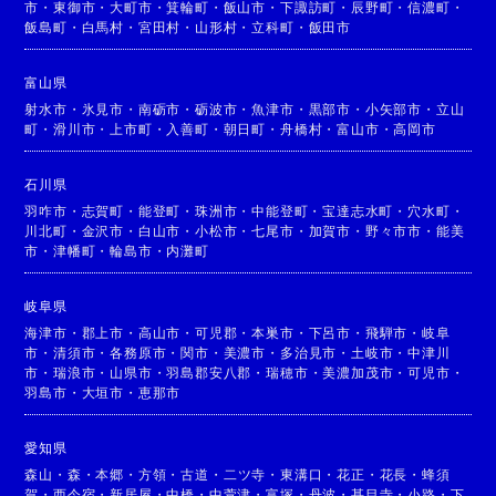
市
・
東御市
・
大町市
・
箕輪町
・
飯山市
・
下諏訪町
・
辰野町
・
信濃町
・
飯島町
・
白馬村
・
宮田村
・
山形村
・
立科町
・
飯田市
富山県
射水市
・
氷見市
・
南砺市
・
砺波市
・
魚津市
・
黒部市
・
小矢部市
・
立山
町
・
滑川市
・
上市町
・
入善町
・
朝日町
・
舟橋村
・
富山市
・
高岡市
石川県
羽咋市
・
志賀町
・
能登町
・
珠洲市
・
中能登町
・
宝達志水町
・
穴水町
・
川北町
・
金沢市
・
白山市
・
小松市
・
七尾市
・
加賀市
・
野々市市
・
能美
市
・
津幡町
・
輪島市
・
内灘町
岐阜県
海津市
・
郡上市
・
高山市
・
可児郡
・
本巣市
・
下呂市
・
飛騨市
・
岐阜
市
・
清須市
・
各務原市
・
関市
・
美濃市
・
多治見市
・
土岐市
・
中津川
市
・
瑞浪市
・
山県市
・
羽島郡安八郡
・
瑞穂市
・
美濃加茂市
・
可児市
・
羽島市
・
大垣市
・
恵那市
愛知県
森山
・
森
・
本郷
・
方領
・
古道
・
二ツ寺
・
東溝口
・
花正
・
花長
・
蜂須
賀
・
西今宿
・
新居屋
・
中橋
・
中萱津
・
富塚
・
丹波
・
甚目寺
・
小路
・
下