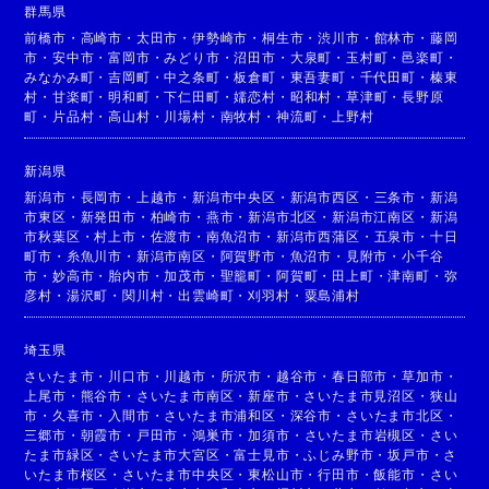
群馬県
前橋市
・
高崎市
・
太田市
・
伊勢崎市
・
桐生市
・
渋川市
・
館林市
・
藤岡
市
・
安中市
・
富岡市
・
みどり市
・
沼田市
・
大泉町
・
玉村町
・
邑楽町
・
みなかみ町
・
吉岡町
・
中之条町
・
板倉町
・
東吾妻町
・
千代田町
・
榛東
村
・
甘楽町
・
明和町
・
下仁田町
・
嬬恋村
・
昭和村
・
草津町
・
長野原
町
・
片品村
・
高山村
・
川場村
・
南牧村
・
神流町
・
上野村
新潟県
新潟市
・
長岡市
・
上越市
・
新潟市中央区
・
新潟市西区
・
三条市
・
新潟
市東区
・
新発田市
・
柏崎市
・
燕市
・
新潟市北区
・
新潟市江南区
・
新潟
市秋葉区
・
村上市
・
佐渡市
・
南魚沼市
・
新潟市西蒲区
・
五泉市
・
十日
町市
・
糸魚川市
・
新潟市南区
・
阿賀野市
・
魚沼市
・
見附市
・
小千谷
市
・
妙高市
・
胎内市
・
加茂市
・
聖籠町
・
阿賀町
・
田上町
・
津南町
・
弥
彦村
・
湯沢町
・
関川村
・
出雲崎町
・
刈羽村
・
粟島浦村
埼玉県
さいたま市
・
川口市
・
川越市
・
所沢市
・
越谷市
・
春日部市
・
草加市
・
上尾市
・
熊谷市
・
さいたま市南区
・
新座市
・
さいたま市見沼区
・
狭山
市
・
久喜市
・
入間市
・
さいたま市浦和区
・
深谷市
・
さいたま市北区
・
三郷市
・
朝霞市
・
戸田市
・
鴻巣市
・
加須市
・
さいたま市岩槻区
・
さい
たま市緑区
・
さいたま市大宮区
・
富士見市
・
ふじみ野市
・
坂戸市
・
さ
いたま市桜区
・
さいたま市中央区
・
東松山市
・
行田市
・
飯能市
・
さい