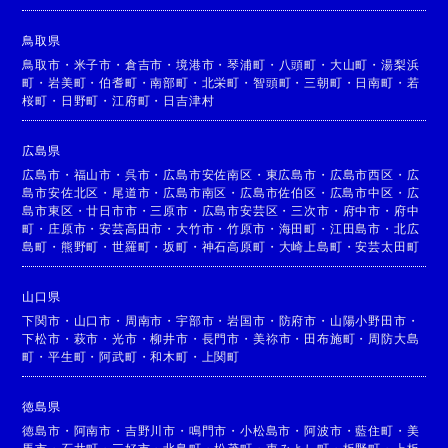
鳥取県
鳥取市
・
米子市
・
倉吉市
・
境港市
・
琴浦町
・
八頭町
・
大山町
・
湯梨浜
町
・
岩美町
・
伯耆町
・
南部町
・
北栄町
・
智頭町
・
三朝町
・
日南町
・
若
桜町
・
日野町
・
江府町
・
日吉津村
広島県
広島市
・
福山市
・
呉市
・
広島市安佐南区
・
東広島市
・
広島市西区
・
広
島市安佐北区
・
尾道市
・
広島市南区
・
広島市佐伯区
・
広島市中区
・
広
島市東区
・
廿日市市
・
三原市
・
広島市安芸区
・
三次市
・
府中市
・
府中
町
・
庄原市
・
安芸高田市
・
大竹市
・
竹原市
・
海田町
・
江田島市
・
北広
島町
・
熊野町
・
世羅町
・
坂町
・
神石高原町
・
大崎上島町
・
安芸太田町
山口県
下関市
・
山口市
・
周南市
・
宇部市
・
岩国市
・
防府市
・
山陽小野田市
・
下松市
・
萩市
・
光市
・
柳井市
・
長門市
・
美祢市
・
田布施町
・
周防大島
町
・
平生町
・
阿武町
・
和木町
・
上関町
徳島県
徳島市
・
阿南市
・
吉野川市
・
鳴門市
・
小松島市
・
阿波市
・
藍住町
・
美