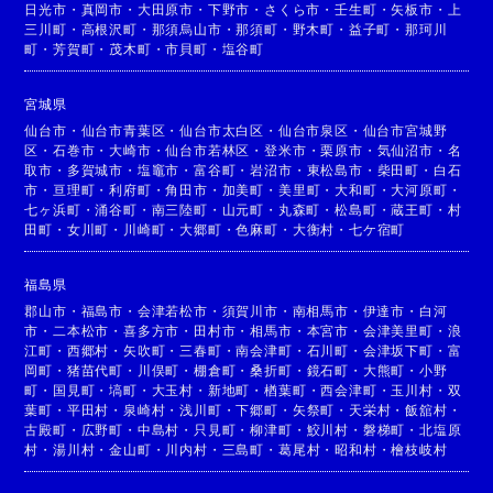
日光市
・
真岡市
・
大田原市
・
下野市
・
さくら市
・
壬生町
・
矢板市
・
上
三川町
・
高根沢町
・
那須烏山市
・
那須町
・
野木町
・
益子町
・
那珂川
町
・
芳賀町
・
茂木町
・
市貝町
・
塩谷町
宮城県
仙台市
・
仙台市青葉区
・
仙台市太白区
・
仙台市泉区
・
仙台市宮城野
区
・
石巻市
・
大崎市
・
仙台市若林区
・
登米市
・
栗原市
・
気仙沼市
・
名
取市
・
多賀城市
・
塩竈市
・
富谷町
・
岩沼市
・
東松島市
・
柴田町
・
白石
市
・
亘理町
・
利府町
・
角田市
・
加美町
・
美里町
・
大和町
・
大河原町
・
七ヶ浜町
・
涌谷町
・
南三陸町
・
山元町
・
丸森町
・
松島町
・
蔵王町
・
村
田町
・
女川町
・
川崎町
・
大郷町
・
色麻町
・
大衡村
・
七ケ宿町
福島県
郡山市
・
福島市
・
会津若松市
・
須賀川市
・
南相馬市
・
伊達市
・
白河
市
・
二本松市
・
喜多方市
・
田村市
・
相馬市
・
本宮市
・
会津美里町
・
浪
江町
・
西郷村
・
矢吹町
・
三春町
・
南会津町
・
石川町
・
会津坂下町
・
富
岡町
・
猪苗代町
・
川俣町
・
棚倉町
・
桑折町
・
鏡石町
・
大熊町
・
小野
町
・
国見町
・
塙町
・
大玉村
・
新地町
・
楢葉町
・
西会津町
・
玉川村
・
双
葉町
・
平田村
・
泉崎村
・
浅川町
・
下郷町
・
矢祭町
・
天栄村
・
飯舘村
・
古殿町
・
広野町
・
中島村
・
只見町
・
柳津町
・
鮫川村
・
磐梯町
・
北塩原
村
・
湯川村
・
金山町
・
川内村
・
三島町
・
葛尾村
・
昭和村
・
檜枝岐村