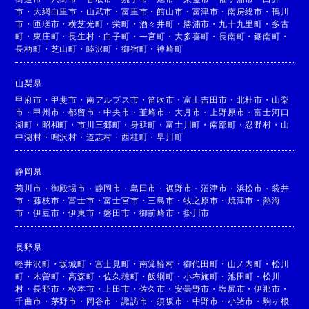
市
・
大網白里市
・
山武市
・
富里市
・
館山市
・
富津市
・
南房総市
・
鴨川
市
・
匝瑳市
・
横芝光町
・
栄町
・
酒々井町
・
勝浦市
・
九十九里町
・
多古
町
・
東庄町
・
長生村
・
白子町
・
一宮町
・
大多喜町
・
長南町
・
鋸南町
・
長柄町
・
芝山町
・
睦沢町
・
御宿町
・
神崎町
山梨県
甲府市
・
甲斐市
・
南アルプス市
・
笛吹市
・
富士吉田市
・
北杜市
・
山梨
市
・
甲州市
・
都留市
・
中央市
・
韮崎市
・
大月市
・
上野原市
・
富士河口
湖町
・
昭和町
・
市川三郷町
・
身延町
・
富士川町
・
南部町
・
忍野村
・
山
中湖村
・
鳴沢村
・
道志村
・
西桂町
・
早川町
静岡県
菊川市
・
御殿場市
・
静岡市
・
島田市
・
裾野市
・
沼津市
・
浜松市
・
袋井
市
・
藤枝市
・
富士市
・
富士宮市
・
三島市
・
牧之原市
・
焼津市
・
熱海
市
・
伊豆市
・
伊東市
・
磐田市
・
御前崎市
・
掛川市
長野県
軽井沢町
・
坂城町
・
富士見町
・
南箕輪村
・
御代田町
・
山ノ内町
・
松川
町
・
木曽町
・
高森町
・
佐久穂町
・
飯綱町
・
小布施町
・
池田町
・
松川
村
・
長野市
・
松本市
・
上田市
・
佐久市
・
安曇野市
・
塩尻市
・
伊那市
・
千曲市
・
茅野市
・
岡谷市
・
諏訪市
・
須坂市
・
中野市
・
小諸市
・
駒ヶ根