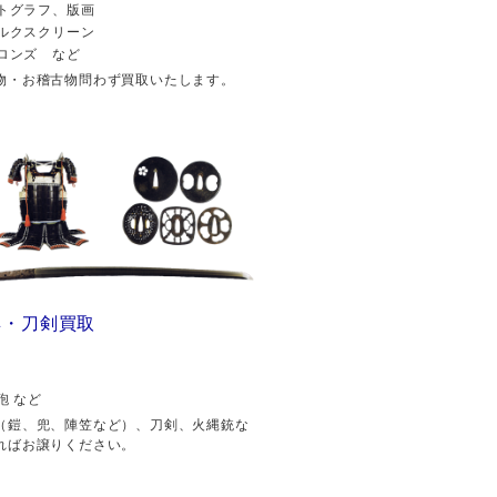
トグラフ、版画
ルクスクリーン
ロンズ など
物・お稽古物問わず買取いたします。
具・刀剣買取
砲 など
（鎧、兜、陣笠など）、刀剣、火縄銃な
ればお譲りください。