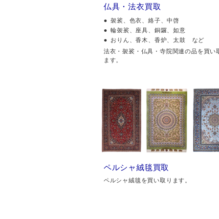
仏具・法衣買取
袈裟、色衣、絡子、中啓
輪袈裟、座具、銅鑼、如意
おりん、香木、香炉、太鼓 など
法衣・袈裟・仏具・寺院関連の品を買い
ます。
ペルシャ絨毯買取
ペルシャ絨毯を買い取ります。