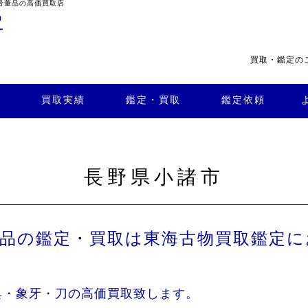
骨董品の高価買取店
買取・鑑定の
・買
よくある
取
鑑定依頼
質問
店舗案内
買取実績
鑑定・買取
鑑定依頼
長野県小諸市
董品の鑑定・買取は東海古物買取鑑定に
具・象牙・刀の高価買取致します。