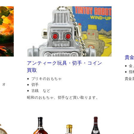
貴
アンティーク玩具・切手・コイン
金
買取
指
貴金
ブリキのおもちゃ
、オ
切手
古銭 など
昭和のおもちゃ、切手など買い取ります。