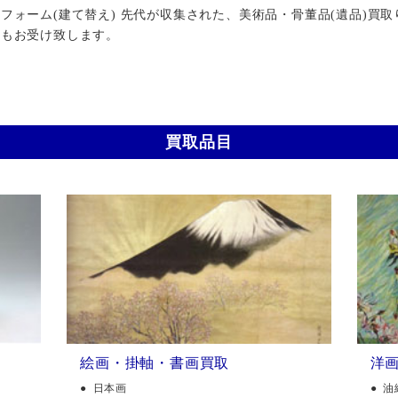
ォーム(建て替え) 先代が収集された、美術品・骨董品(遺品)買取
行もお受け致します。
買取品目
絵画・掛軸・書画買取
洋
日本画
油