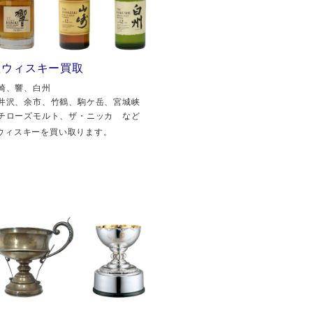
産ウィスキー買取
崎、響、白州
井沢、余市、竹鶴、駒ケ岳、宮城峡
チローズモルト、ザ・ニッカ など
ウィスキーを買い取ります。