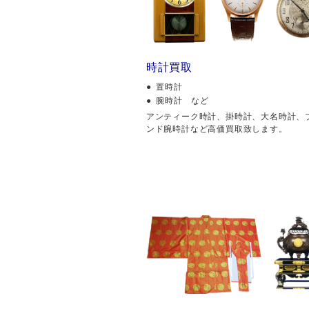
時計買取
置時計
腕時計 など
アンティーク時計、掛時計、大名時計、
ンド腕時計など高価買取致します。