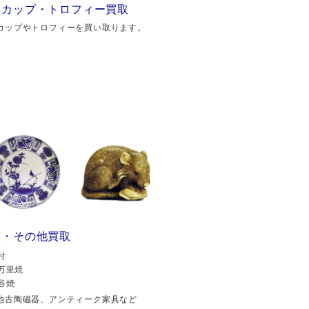
勝カップ・トロフィー買取
カップやトロフィーを買い取ります。
董・その他買取
付
万里焼
谷焼
他古陶磁器、アンティーク家具など