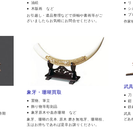
油絵
リ
木版画 など
シ
ブ
。
お引越し・遺品整理などで掛軸や書画等がご
ざいましたらお気軽にお問合せください。
作家
武
象牙・珊瑚買取
刀
置物、筆立
鎧
飾り物等彫刻品
鉄
象牙原木や血赤珊瑚 など
時期
武具
どあ
象牙、珊瑚の見本. 原木 磨き無地牙、珊瑚枝、
玉はお持ちであれば是非お譲りください。