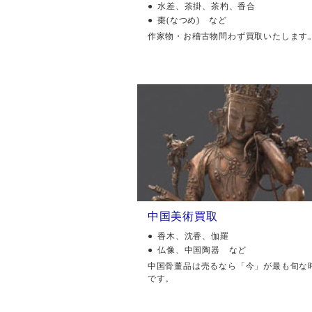
水差、茶掛、茶杓、香合
棗(なつめ) など
作家物・お稽古物問わず買取いたします
中国美術買取
香木、沈香、伽羅
仏像、中国陶器 など
中国骨董品は売るなら「今」が最も旬な
です。