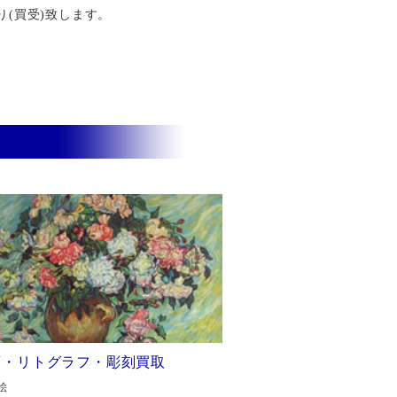
り(買受)致します。
画・リトグラフ・彫刻買取
絵