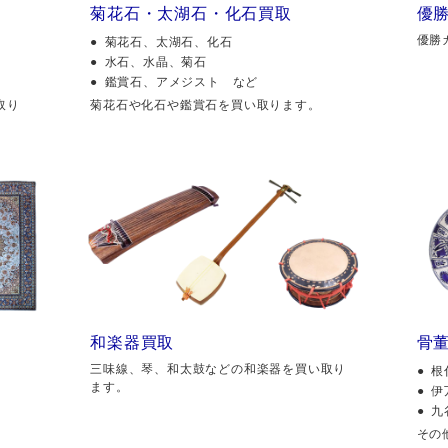
菊花石・太湖石・化石買取
優
優勝
菊花石、太湖石、化石
水石、水晶、菊石
鑑賞石、アメジスト など
取り
菊花石や化石や鑑賞石を買い取ります。
和楽器買取
骨
三味線、琴、和太鼓などの和楽器を買い取り
根
ます。
伊
九
その