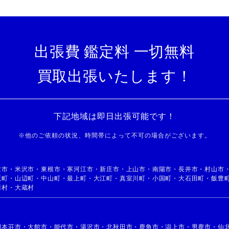
出張費 鑑定料 一切無料
買取出張いたします！
下記地域は即日出張可能です！
※
他のご依頼の状況、時間帯によって不可の場合がございます。
童市
・
米沢市
・
東根市
・
寒河江市
・
新庄市
・
上山市
・
南陽市
・
長井市
・
村山市
鷹町
・
山辺町
・
中山町
・
最上町
・
大江町
・
真室川町
・
小国町
・
大石田町
・
飯豊
川村
・
大蔵村
利本荘市
・
大館市
・
能代市
・
湯沢市
・
北秋田市
・
鹿角市
・
潟上市
・
男鹿市
・
仙