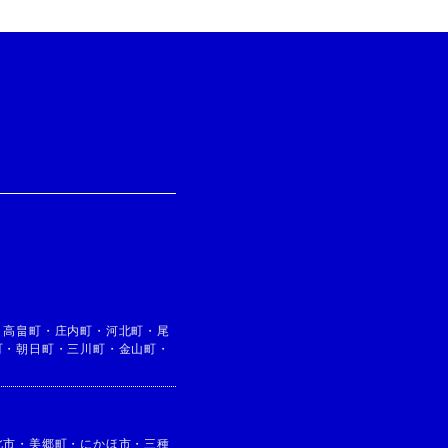
・
高畠町
・
庄内町
・
河北町
・
尾
町
・
朝日町
・
三川町
・
金山町
・
北市
・
美郷町
・
にかほ市
・
三種