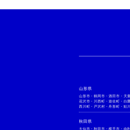
山形県
山形市
・
鶴岡市
・
酒田市
・
天
花沢市
・
川西町
・
遊佐町
・
白
西川町
・
戸沢村
・
舟形町
・
鮭
秋田県
大仙市
・
秋田市
・
横手市
・
由