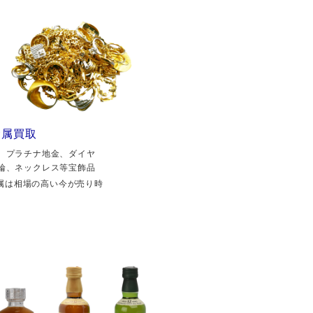
金属買取
、プラチナ地金、ダイヤ
輪、ネックレス等宝飾品
属は相場の高い今が売り時