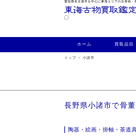
愛知県名古屋市を中心に東海エリアの古美術・
鑑定
ホーム
買取品目
買取実績
ホーム
買取品目
トップ
小諸市
長野県小諸市で骨
陶器・絵画・掛軸・茶道