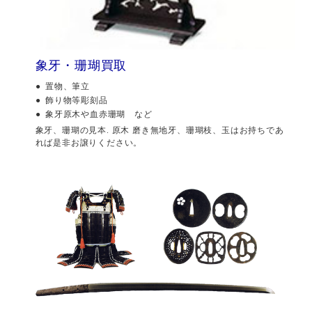
象牙・珊瑚買取
置物、筆立
飾り物等彫刻品
象牙原木や血赤珊瑚 など
象牙、珊瑚の見本. 原木 磨き無地牙、珊瑚枝、玉はお持ちであ
れば是非お譲りください。