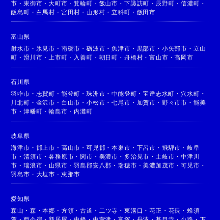
市
・
東御市
・
大町市
・
箕輪町
・
飯山市
・
下諏訪町
・
辰野町
・
信濃町
・
飯島町
・
白馬村
・
宮田村
・
山形村
・
立科町
・
飯田市
富山県
射水市
・
氷見市
・
南砺市
・
砺波市
・
魚津市
・
黒部市
・
小矢部市
・
立山
町
・
滑川市
・
上市町
・
入善町
・
朝日町
・
舟橋村
・
富山市
・
高岡市
石川県
羽咋市
・
志賀町
・
能登町
・
珠洲市
・
中能登町
・
宝達志水町
・
穴水町
・
川北町
・
金沢市
・
白山市
・
小松市
・
七尾市
・
加賀市
・
野々市市
・
能美
市
・
津幡町
・
輪島市
・
内灘町
岐阜県
海津市
・
郡上市
・
高山市
・
可児郡
・
本巣市
・
下呂市
・
飛騨市
・
岐阜
市
・
清須市
・
各務原市
・
関市
・
美濃市
・
多治見市
・
土岐市
・
中津川
市
・
瑞浪市
・
山県市
・
羽島郡安八郡
・
瑞穂市
・
美濃加茂市
・
可児市
・
羽島市
・
大垣市
・
恵那市
愛知県
森山
・
森
・
本郷
・
方領
・
古道
・
二ツ寺
・
東溝口
・
花正
・
花長
・
蜂須
賀
・
西今宿
・
新居屋
・
中橋
・
中萱津
・
富塚
・
丹波
・
甚目寺
・
小路
・
下