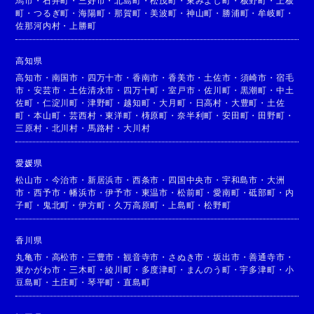
馬市
・
石井町
・
三好市
・
北島町
・
松茂町
・
東みよし町
・
板野町
・
上板
町
・
つるぎ町
・
海陽町
・
那賀町
・
美波町
・
神山町
・
勝浦町
・
牟岐町
・
佐那河内村
・
上勝町
高知県
高知市
・
南国市
・
四万十市
・
香南市
・
香美市
・
土佐市
・
須崎市
・
宿毛
市
・
安芸市
・
土佐清水市
・
四万十町
・
室戸市
・
佐川町
・
黒潮町
・
中土
佐町
・
仁淀川町
・
津野町
・
越知町
・
大月町
・
日高村
・
大豊町
・
土佐
町
・
本山町
・
芸西村
・
東洋町
・
梼原町
・
奈半利町
・
安田町
・
田野町
・
三原村
・
北川村
・
馬路村
・
大川村
愛媛県
松山市
・
今治市
・
新居浜市
・
西条市
・
四国中央市
・
宇和島市
・
大洲
市
・
西予市
・
幡浜市
・
伊予市
・
東温市
・
松前町
・
愛南町
・
砥部町
・
内
子町
・
鬼北町
・
伊方町
・
久万高原町
・
上島町
・
松野町
香川県
丸亀市
・
高松市
・
三豊市
・
観音寺市
・
さぬき市
・
坂出市
・
善通寺市
・
東かがわ市
・
三木町
・
綾川町
・
多度津町
・
まんのう町
・
宇多津町
・
小
豆島町
・
土庄町
・
琴平町
・
直島町