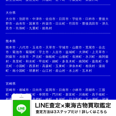
大分県
大分市
・
別府市
・
中津市
・
佐伯市
・
日田市
・
宇佐市
・
臼杵市
・
豊後大
野市
・
由布市
・
国東市
・
杵築市
・
日出町
・
竹田市
・
豊後高田市
・
津久
見市
・
玖珠町
・
九重町
・
姫島村
熊本県
熊本市
・
八代市
・
玉名市
・
天草市
・
宇城市
・
山鹿市
・
荒尾市
・
合志
市
・
菊池市
・
菊陽町
・
宇土市
・
人吉市
・
益城町
・
大津町
・
上天草市
・
阿蘇市
・
水俣市
・
芦北町
・
御船町
・
山都町
・
長洲町
・
氷川町
・
南阿蘇
村
・
美里町
・
和水町
・
甲佐町
・
錦町
・
多良木町
・
南関町
・
嘉島町
・
苓
北町
・
小国町
・
西原村
・
高森町
・
玉東町
・
津奈木町
・
相良村
・
湯前
町
・
南小国町
・
球磨村
・
山江村
・
産山村
・
水上村
・
五木村
宮崎県
宮崎市
・
都城市
・
日向市
・
延岡市
・
日南市
・
小林市
・
西都市
・
三股
町
・
高鍋町
・
国富町
・
串間市
・
門川町
・
新富町
・
川南町
・
高千穂町
・
都農町
・
高原町
・
美郷町
・
綾町
・
木城町
・
日之影町
・
五ヶ瀬町
・
諸塚
村
・
椎葉村
・
西米良村