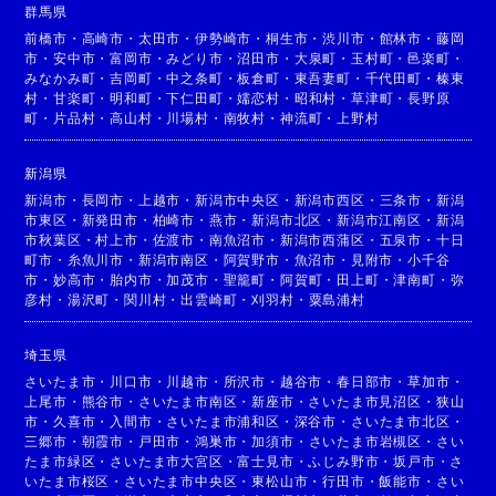
群馬県
前橋市
・
高崎市
・
太田市
・
伊勢崎市
・
桐生市
・
渋川市
・
館林市
・
藤岡
市
・
安中市
・
富岡市
・
みどり市
・
沼田市
・
大泉町
・
玉村町
・
邑楽町
・
みなかみ町
・
吉岡町
・
中之条町
・
板倉町
・
東吾妻町
・
千代田町
・
榛東
村
・
甘楽町
・
明和町
・
下仁田町
・
嬬恋村
・
昭和村
・
草津町
・
長野原
町
・
片品村
・
高山村
・
川場村
・
南牧村
・
神流町
・
上野村
新潟県
新潟市
・
長岡市
・
上越市
・
新潟市中央区
・
新潟市西区
・
三条市
・
新潟
市東区
・
新発田市
・
柏崎市
・
燕市
・
新潟市北区
・
新潟市江南区
・
新潟
市秋葉区
・
村上市
・
佐渡市
・
南魚沼市
・
新潟市西蒲区
・
五泉市
・
十日
町市
・
糸魚川市
・
新潟市南区
・
阿賀野市
・
魚沼市
・
見附市
・
小千谷
市
・
妙高市
・
胎内市
・
加茂市
・
聖籠町
・
阿賀町
・
田上町
・
津南町
・
弥
彦村
・
湯沢町
・
関川村
・
出雲崎町
・
刈羽村
・
粟島浦村
埼玉県
さいたま市
・
川口市
・
川越市
・
所沢市
・
越谷市
・
春日部市
・
草加市
・
上尾市
・
熊谷市
・
さいたま市南区
・
新座市
・
さいたま市見沼区
・
狭山
市
・
久喜市
・
入間市
・
さいたま市浦和区
・
深谷市
・
さいたま市北区
・
三郷市
・
朝霞市
・
戸田市
・
鴻巣市
・
加須市
・
さいたま市岩槻区
・
さい
たま市緑区
・
さいたま市大宮区
・
富士見市
・
ふじみ野市
・
坂戸市
・
さ
いたま市桜区
・
さいたま市中央区
・
東松山市
・
行田市
・
飯能市
・
さい