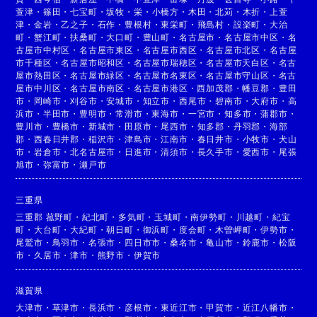
萱津
・
篠田
・
七宝町
・
坂牧
・
栄
・
小橋方
・
木田
・
北苅
・
木折
・
上萱
津
・
金岩
・
乙之子
・
石作
・
豊根村
・
東栄町
・
飛島村
・
設楽町
・
大治
町
・
蟹江町
・
扶桑町
・
大口町
・
豊山町
・
名古屋市
・
名古屋市中区
・
名
古屋市中村区
・
名古屋市東区
・
名古屋市西区
・
名古屋市北区
・
名古屋
市千種区
・
名古屋市昭和区
・
名古屋市瑞穂区
・
名古屋市天白区
・
名古
屋市熱田区
・
名古屋市緑区
・
名古屋市名東区
・
名古屋市守山区
・
名古
屋市中川区
・
名古屋市南区
・
名古屋市港区
・
西加茂郡
・
幡豆郡
・
豊田
市
・
岡崎市
・
刈谷市
・
安城市
・
知立市
・
西尾市
・
碧南市
・
大府市
・
高
浜市
・
半田市
・
豊明市
・
常滑市
・
東海市
・
一宮市
・
知多市
・
蒲郡市
・
豊川市
・
豊橋市
・
新城市
・
田原市
・
尾西市
・
知多郡
・
丹羽郡
・
海部
郡
・
西春日井郡
・
稲沢市
・
津島市
・
江南市
・
春日井市
・
小牧市
・
犬山
市
・
岩倉市
・
北名古屋市
・
日進市
・
清須市
・
長久手市
・
愛西市
・
尾張
旭市
・
弥富市
・
瀬戸市
三重県
三重郡 菰野町
・
紀北町
・
多気町
・
玉城町
・
南伊勢町
・
川越町
・
紀宝
町
・
大台町
・
大紀町
・
朝日町
・
御浜町
・
度会町
・
木曽岬町
・
伊勢市
・
尾鷲市
・
鳥羽市
・
名張市
・
四日市市
・
桑名市
・
亀山市
・
鈴鹿市
・
松阪
市
・
久居市
・
津市
・
熊野市
・
伊賀市
滋賀県
大津市
・
草津市
・
長浜市
・
彦根市
・
東近江市
・
甲賀市
・
近江八幡市
・