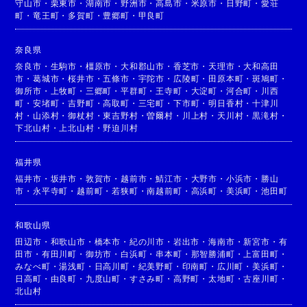
守山市
・
栗東市
・
湖南市
・
野洲市
・
高島市
・
米原市
・
日野町
・
愛荘
町
・
竜王町
・
多賀町
・
豊郷町
・
甲良町
奈良県
奈良市
・
生駒市
・
橿原市
・
大和郡山市
・
香芝市
・
天理市
・
大和高田
市
・
葛城市
・
桜井市
・
五條市
・
宇陀市
・
広陵町
・
田原本町
・
斑鳩町
・
御所市
・
上牧町
・
三郷町
・
平群町
・
王寺町
・
大淀町
・
河合町
・
川西
町
・
安堵町
・
吉野町
・
高取町
・
三宅町
・
下市町
・
明日香村
・
十津川
村
・
山添村
・
御杖村
・
東吉野村
・
曽爾村
・
川上村
・
天川村
・
黒滝村
・
下北山村
・
上北山村
・
野迫川村
福井県
福井市
・
坂井市
・
敦賀市
・
越前市
・
鯖江市
・
大野市
・
小浜市
・
勝山
市
・
永平寺町
・
越前町
・
若狭町
・
南越前町
・
高浜町
・
美浜町
・
池田町
和歌山県
田辺市
・
和歌山市
・
橋本市
・
紀の川市
・
岩出市
・
海南市
・
新宮市
・
有
田市
・
有田川町
・
御坊市
・
白浜町
・
串本町
・
那智勝浦町
・
上富田町
・
みなべ町
・
湯浅町
・
日高川町
・
紀美野町
・
印南町
・
広川町
・
美浜町
・
日高町
・
由良町
・
九度山町
・
すさみ町
・
高野町
・
太地町
・
古座川町
・
北山村