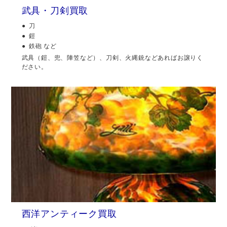
武具・刀剣買取
刀
鎧
鉄砲 など
武具（鎧、兜、陣笠など）、刀剣、火縄銃などあればお譲りく
ださい。
西洋アンティーク買取