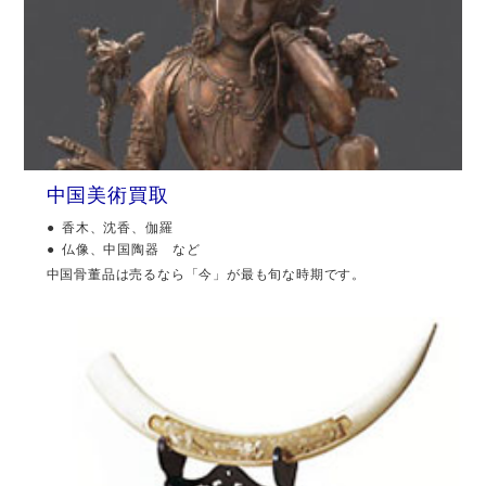
中国美術買取
香木、沈香、伽羅
仏像、中国陶器 など
中国骨董品は売るなら「今」が最も旬な時期です。