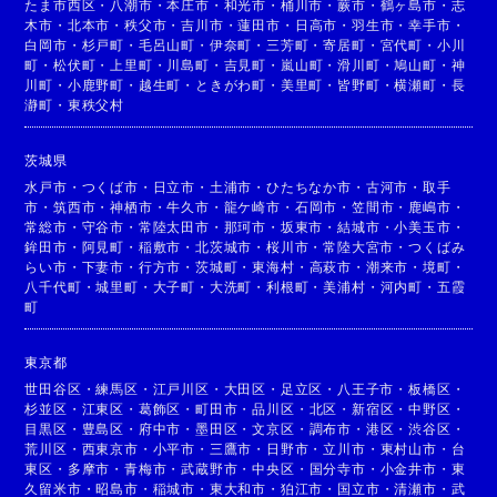
たま市西区
・
八潮市
・
本庄市
・
和光市
・
桶川市
・
蕨市
・
鶴ヶ島市
・
志
木市
・
北本市
・
秩父市
・
吉川市
・
蓮田市
・
日高市
・
羽生市
・
幸手市
・
白岡市
・
杉戸町
・
毛呂山町
・
伊奈町
・
三芳町
・
寄居町
・
宮代町
・
小川
町
・
松伏町
・
上里町
・
川島町
・
吉見町
・
嵐山町
・
滑川町
・
鳩山町
・
神
川町
・
小鹿野町
・
越生町
・
ときがわ町
・
美里町
・
皆野町
・
横瀬町
・
長
瀞町
・
東秩父村
茨城県
水戸市
・
つくば市
・
日立市
・
土浦市
・
ひたちなか市
・
古河市
・
取手
市
・
筑西市
・
神栖市
・
牛久市
・
龍ケ崎市
・
石岡市
・
笠間市
・
鹿嶋市
・
常総市
・
守谷市
・
常陸太田市
・
那珂市
・
坂東市
・
結城市
・
小美玉市
・
鉾田市
・
阿見町
・
稲敷市
・
北茨城市
・
桜川市
・
常陸大宮市
・
つくばみ
らい市
・
下妻市
・
行方市
・
茨城町
・
東海村
・
高萩市
・
潮来市
・
境町
・
八千代町
・
城里町
・
大子町
・
大洗町
・
利根町
・
美浦村
・
河内町
・
五霞
町
東京都
世田谷区
・
練馬区
・
江戸川区
・
大田区
・
足立区
・
八王子市
・
板橋区
・
杉並区
・
江東区
・
葛飾区
・
町田市
・
品川区
・
北区
・
新宿区
・
中野区
・
目黒区
・
豊島区
・
府中市
・
墨田区
・
文京区
・
調布市
・
港区
・
渋谷区
・
荒川区
・
西東京市
・
小平市
・
三鷹市
・
日野市
・
立川市
・
東村山市
・
台
東区
・
多摩市
・
青梅市
・
武蔵野市
・
中央区
・
国分寺市
・
小金井市
・
東
久留米市
・
昭島市
・
稲城市
・
東大和市
・
狛江市
・
国立市
・
清瀬市
・
武