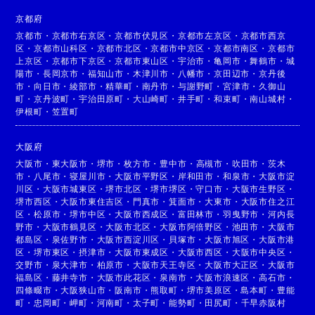
京都府
京都市
・
京都市右京区
・
京都市伏見区
・
京都市左京区
・
京都市西京
区
・
京都市山科区
・
京都市北区
・
京都市中京区
・
京都市南区
・
京都市
上京区
・
京都市下京区
・
京都市東山区
・
宇治市
・
亀岡市
・
舞鶴市
・
城
陽市
・
長岡京市
・
福知山市
・
木津川市
・
八幡市
・
京田辺市
・
京丹後
市
・
向日市
・
綾部市
・
精華町
・
南丹市
・
与謝野町
・
宮津市
・
久御山
町
・
京丹波町
・
宇治田原町
・
大山崎町
・
井手町
・
和束町
・
南山城村
・
伊根町
・
笠置町
大阪府
大阪市
・
東大阪市
・
堺市
・
枚方市
・
豊中市
・
高槻市
・
吹田市
・
茨木
市
・
八尾市
・
寝屋川市
・
大阪市平野区
・
岸和田市
・
和泉市
・
大阪市淀
川区
・
大阪市城東区
・
堺市北区
・
堺市堺区
・
守口市
・
大阪市生野区
・
堺市西区
・
大阪市東住吉区
・
門真市
・
箕面市
・
大東市
・
大阪市住之江
区
・
松原市
・
堺市中区
・
大阪市西成区
・
富田林市
・
羽曳野市
・
河内長
野市
・
大阪市鶴見区
・
大阪市北区
・
大阪市阿倍野区
・
池田市
・
大阪市
都島区
・
泉佐野市
・
大阪市西淀川区
・
貝塚市
・
大阪市旭区
・
大阪市港
区
・
堺市東区
・
摂津市
・
大阪市東成区
・
大阪市西区
・
大阪市中央区
・
交野市
・
泉大津市
・
柏原市
・
大阪市天王寺区
・
大阪市大正区
・
大阪市
福島区
・
藤井寺市
・
大阪市此花区
・
泉南市
・
大阪市浪速区
・
高石市
・
四條畷市
・
大阪狭山市
・
阪南市
・
熊取町
・
堺市美原区
・
島本町
・
豊能
町
・
忠岡町
・
岬町
・
河南町
・
太子町
・
能勢町
・
田尻町
・
千早赤阪村