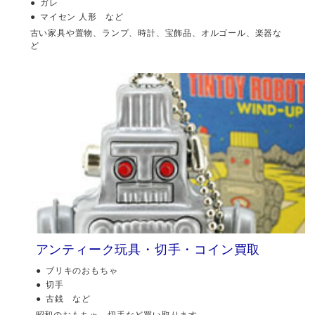
ガレ
マイセン 人形 など
古い家具や置物、ランプ、時計、宝飾品、オルゴール、楽器な
ど
アンティーク玩具・切手・コイン買取
ブリキのおもちゃ
切手
古銭 など
昭和のおもちゃ、切手など買い取ります。