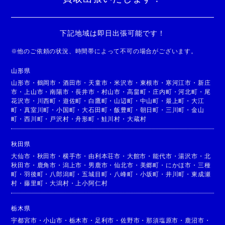
下記地域は即日出張可能です！
※
他のご依頼の状況、時間帯によって不可の場合がございます。
山形県
山形市
・
鶴岡市
・
酒田市
・
天童市
・
米沢市
・
東根市
・
寒河江市
・
新庄
市
・
上山市
・
南陽市
・
長井市
・
村山市
・
高畠町
・
庄内町
・
河北町
・
尾
花沢市
・
川西町
・
遊佐町
・
白鷹町
・
山辺町
・
中山町
・
最上町
・
大江
町
・
真室川町
・
小国町
・
大石田町
・
飯豊町
・
朝日町
・
三川町
・
金山
町
・
西川町
・
戸沢村
・
舟形町
・
鮭川村
・
大蔵村
秋田県
大仙市
・
秋田市
・
横手市
・
由利本荘市
・
大館市
・
能代市
・
湯沢市
・
北
秋田市
・
鹿角市
・
潟上市
・
男鹿市
・
仙北市
・
美郷町
・
にかほ市
・
三種
町
・
羽後町
・
八郎潟町
・
五城目町
・
八峰町
・
小坂町
・
井川町
・
東成瀬
村
・
藤里町
・
大潟村
・
上小阿仁村
栃木県
宇都宮市
・
小山市
・
栃木市
・
足利市
・
佐野市
・
那須塩原市
・
鹿沼市
・