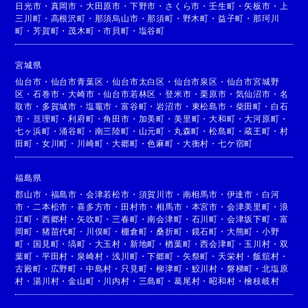
日光市
・
真岡市
・
大田原市
・
下野市
・
さくら市
・
壬生町
・
矢板市
・
上
三川町
・
高根沢町
・
那須烏山市
・
那須町
・
野木町
・
益子町
・
那珂川
町
・
芳賀町
・
茂木町
・
市貝町
・
塩谷町
宮城県
仙台市
・
仙台市青葉区
・
仙台市太白区
・
仙台市泉区
・
仙台市宮城野
区
・
石巻市
・
大崎市
・
仙台市若林区
・
登米市
・
栗原市
・
気仙沼市
・
名
取市
・
多賀城市
・
塩竈市
・
富谷町
・
岩沼市
・
東松島市
・
柴田町
・
白石
市
・
亘理町
・
利府町
・
角田市
・
加美町
・
美里町
・
大和町
・
大河原町
・
七ヶ浜町
・
涌谷町
・
南三陸町
・
山元町
・
丸森町
・
松島町
・
蔵王町
・
村
田町
・
女川町
・
川崎町
・
大郷町
・
色麻町
・
大衡村
・
七ケ宿町
福島県
郡山市
・
福島市
・
会津若松市
・
須賀川市
・
南相馬市
・
伊達市
・
白河
市
・
二本松市
・
喜多方市
・
田村市
・
相馬市
・
本宮市
・
会津美里町
・
浪
江町
・
西郷村
・
矢吹町
・
三春町
・
南会津町
・
石川町
・
会津坂下町
・
富
岡町
・
猪苗代町
・
川俣町
・
棚倉町
・
桑折町
・
鏡石町
・
大熊町
・
小野
町
・
国見町
・
塙町
・
大玉村
・
新地町
・
楢葉町
・
西会津町
・
玉川村
・
双
葉町
・
平田村
・
泉崎村
・
浅川町
・
下郷町
・
矢祭町
・
天栄村
・
飯舘村
・
古殿町
・
広野町
・
中島村
・
只見町
・
柳津町
・
鮫川村
・
磐梯町
・
北塩原
村
・
湯川村
・
金山町
・
川内村
・
三島町
・
葛尾村
・
昭和村
・
檜枝岐村