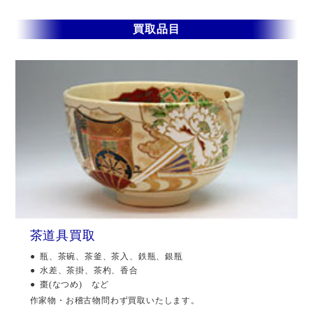
買取品目
茶道具買取
瓶、茶碗、茶釜、茶入、鉄瓶、銀瓶
水差、茶掛、茶杓、香合
棗(なつめ) など
作家物・お稽古物問わず買取いたします。