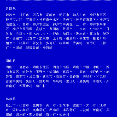
兵庫県
姫路市
・
神戸市
・
西宮市
・
尼崎市
・
明石市
・
加古川市
・
神戸市西区
・
神戸市北区
・
宝塚市
・
神戸市垂水区
・
伊丹市
・
神戸市東灘区
・
神戸市
須磨区
・
川西市
・
神戸市灘区
・
神戸市中央区
・
三田市
・
神戸市兵庫
区
・
神戸市長田区
・
高砂市
・
豊岡市
・
芦屋市
・
三木市
・
たつの市
・
丹
波市
・
赤穂市
・
南あわじ市
・
小野市
・
加西市
・
洲本市
・
篠山市
・
淡路
市
・
西脇市
・
宍粟市
・
加東市
・
太子町
・
播磨町
・
朝来市
・
猪名川町
・
相生市
・
稲美町
・
養父市
・
多可町
・
福崎町
・
香美町
・
佐用町
・
上郡
町
・
市川町
・
新温泉町
・
神河町
岡山県
岡山市
・
倉敷市
・
岡山市北区
・
岡山市南区
・
岡山市中区
・
津山市
・
岡
山市東区
・
総社市
・
玉野市
・
笠岡市
・
真庭市
・
井原市
・
瀬戸内市
・
赤
磐市
・
備前市
・
浅口市
・
新見市
・
高梁市
・
美作市
・
美咲町
・
和気町
・
吉備中央町
・
矢掛町
・
鏡野町
・
早島町
・
里庄町
・
勝央町
・
奈義町
・
久
米南町
・
西粟倉村
・
新庄村
島根県
松江市
・
出雲市
・
益田市
・
浜田市
・
安来市
・
雲南市
・
大田市
・
江津
市
・
隠岐の島町
・
奥出雲町
・
邑南町
・
津和野町
・
吉賀町
・
飯南町
・
美
郷町
・
川本町
・
西ノ島町
・
海士町
・
知夫村