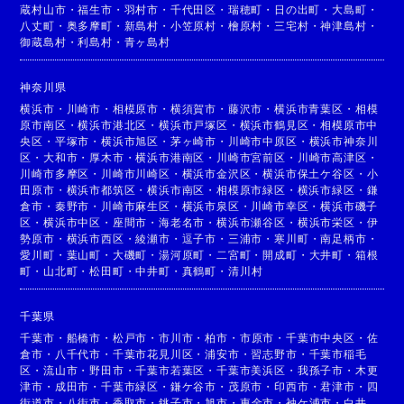
蔵村山市
・
福生市
・
羽村市
・
千代田区
・
瑞穂町
・
日の出町
・
大島町
・
八丈町
・
奥多摩町
・
新島村
・
小笠原村
・
檜原村
・
三宅村
・
神津島村
・
御蔵島村
・
利島村
・
青ヶ島村
神奈川県
横浜市
・
川崎市
・
相模原市
・
横須賀市
・
藤沢市
・
横浜市青葉区
・
相模
原市南区
・
横浜市港北区
・
横浜市戸塚区
・
横浜市鶴見区
・
相模原市中
央区
・
平塚市
・
横浜市旭区
・
茅ヶ崎市
・
川崎市中原区
・
横浜市神奈川
区
・
大和市
・
厚木市
・
横浜市港南区
・
川崎市宮前区
・
川崎市高津区
・
川崎市多摩区
・
川崎市川崎区
・
横浜市金沢区
・
横浜市保土ケ谷区
・
小
田原市
・
横浜市都筑区
・
横浜市南区
・
相模原市緑区
・
横浜市緑区
・
鎌
倉市
・
秦野市
・
川崎市麻生区
・
横浜市泉区
・
川崎市幸区
・
横浜市磯子
区
・
横浜市中区
・
座間市
・
海老名市
・
横浜市瀬谷区
・
横浜市栄区
・
伊
勢原市
・
横浜市西区
・
綾瀬市
・
逗子市
・
三浦市
・
寒川町
・
南足柄市
・
愛川町
・
葉山町
・
大磯町
・
湯河原町
・
二宮町
・
開成町
・
大井町
・
箱根
町
・
山北町
・
松田町
・
中井町
・
真鶴町
・
清川村
千葉県
千葉市
・
船橋市
・
松戸市
・
市川市
・
柏市
・
市原市
・
千葉市中央区
・
佐
倉市
・
八千代市
・
千葉市花見川区
・
浦安市
・
習志野市
・
千葉市稲毛
区
・
流山市
・
野田市
・
千葉市若葉区
・
千葉市美浜区
・
我孫子市
・
木更
津市
・
成田市
・
千葉市緑区
・
鎌ケ谷市
・
茂原市
・
印西市
・
君津市
・
四
街道市
・
八街市
・
香取市
・
銚子市
・
旭市
・
東金市
・
袖ケ浦市
・
白井