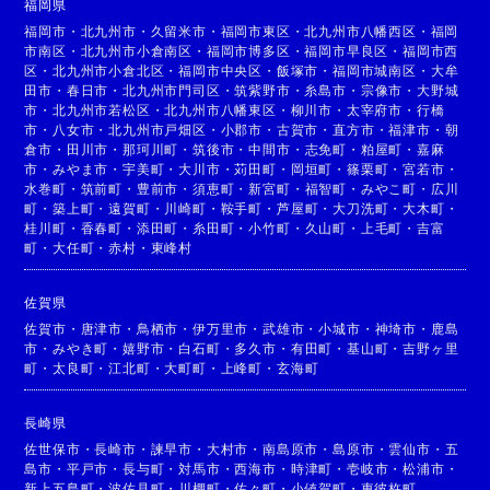
福岡県
福岡市
・
北九州市
・
久留米市
・
福岡市東区
・
北九州市八幡西区
・
福岡
市南区
・
北九州市小倉南区
・
福岡市博多区
・
福岡市早良区
・
福岡市西
区
・
北九州市小倉北区
・
福岡市中央区
・
飯塚市
・
福岡市城南区
・
大牟
田市
・
春日市
・
北九州市門司区
・
筑紫野市
・
糸島市
・
宗像市
・
大野城
市
・
北九州市若松区
・
北九州市八幡東区
・
柳川市
・
太宰府市
・
行橋
市
・
八女市
・
北九州市戸畑区
・
小郡市
・
古賀市
・
直方市
・
福津市
・
朝
倉市
・
田川市
・
那珂川町
・
筑後市
・
中間市
・
志免町
・
粕屋町
・
嘉麻
市
・
みやま市
・
宇美町
・
大川市
・
苅田町
・
岡垣町
・
篠栗町
・
宮若市
・
水巻町
・
筑前町
・
豊前市
・
須恵町
・
新宮町
・
福智町
・
みやこ町
・
広川
町
・
築上町
・
遠賀町
・
川崎町
・
鞍手町
・
芦屋町
・
大刀洗町
・
大木町
・
桂川町
・
香春町
・
添田町
・
糸田町
・
小竹町
・
久山町
・
上毛町
・
吉富
町
・
大任町
・
赤村
・
東峰村
佐賀県
佐賀市
・
唐津市
・
鳥栖市
・
伊万里市
・
武雄市
・
小城市
・
神埼市
・
鹿島
市
・
みやき町
・
嬉野市
・
白石町
・
多久市
・
有田町
・
基山町
・
吉野ヶ里
町
・
太良町
・
江北町
・
大町町
・
上峰町
・
玄海町
長崎県
佐世保市
・
長崎市
・
諫早市
・
大村市
・
南島原市
・
島原市
・
雲仙市
・
五
島市
・
平戸市
・
長与町
・
対馬市
・
西海市
・
時津町
・
壱岐市
・
松浦市
・
新上五島町
・
波佐見町
・
川棚町
・
佐々町
・
小値賀町
・
東彼杵町