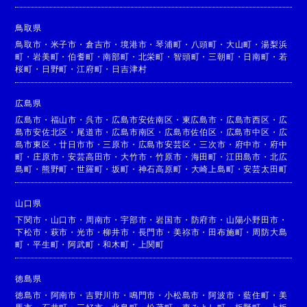
鳥取県
鳥取市
・
米子市
・
倉吉市
・
境港市
・
琴浦町
・
八頭町
・
大山町
・
湯梨浜
町
・
岩美町
・
伯耆町
・
南部町
・
北栄町
・
智頭町
・
三朝町
・
日南町
・
若
桜町
・
日野町
・
江府町
・
日吉津村
広島県
広島市
・
福山市
・
呉市
・
広島市安佐南区
・
東広島市
・
広島市西区
・
広
島市安佐北区
・
尾道市
・
広島市南区
・
広島市佐伯区
・
広島市中区
・
広
島市東区
・
廿日市市
・
三原市
・
広島市安芸区
・
三次市
・
府中市
・
府中
町
・
庄原市
・
安芸高田市
・
大竹市
・
竹原市
・
海田町
・
江田島市
・
北広
島町
・
熊野町
・
世羅町
・
坂町
・
神石高原町
・
大崎上島町
・
安芸太田町
山口県
下関市
・
山口市
・
周南市
・
宇部市
・
岩国市
・
防府市
・
山陽小野田市
・
下松市
・
萩市
・
光市
・
柳井市
・
長門市
・
美祢市
・
田布施町
・
周防大島
町
・
平生町
・
阿武町
・
和木町
・
上関町
徳島県
徳島市
・
阿南市
・
吉野川市
・
鳴門市
・
小松島市
・
阿波市
・
藍住町
・
美