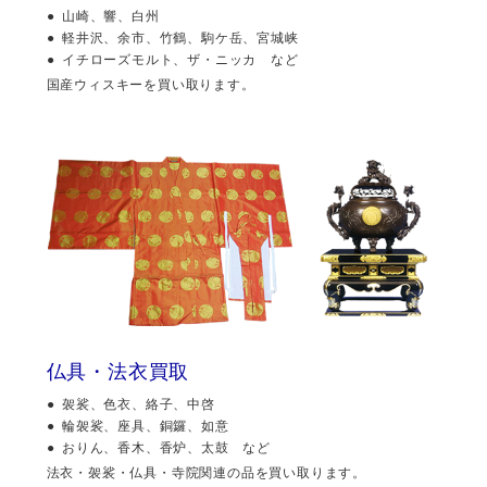
山崎、響、白州
軽井沢、余市、竹鶴、駒ケ岳、宮城峡
イチローズモルト、ザ・ニッカ など
国産ウィスキーを買い取ります。
仏具・法衣買取
袈裟、色衣、絡子、中啓
輪袈裟、座具、銅鑼、如意
おりん、香木、香炉、太鼓 など
法衣・袈裟・仏具・寺院関連の品を買い取ります。