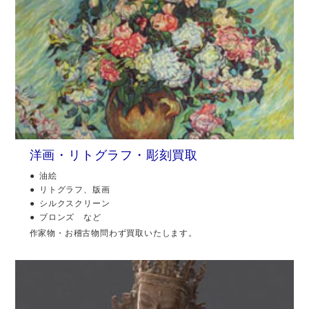
洋画・リトグラフ・彫刻買取
油絵
リトグラフ、版画
シルクスクリーン
ブロンズ など
作家物・お稽古物問わず買取いたします。