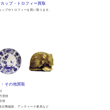
勝カップ・トロフィー買取
カップやトロフィーを買い取ります。
董・その他買取
付
万里焼
谷焼
他古陶磁器、アンティーク家具など