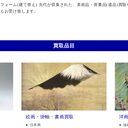
ォーム(建て替え) 先代が収集された、美術品・骨董品(遺品)買取
行もお受け致します。
買取品目
絵画・掛軸・書画買取
洋
日本画
油