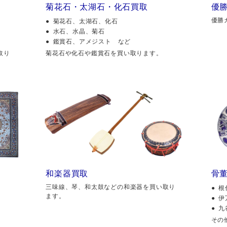
菊花石・太湖石・化石買取
優
優勝
菊花石、太湖石、化石
水石、水晶、菊石
鑑賞石、アメジスト など
取り
菊花石や化石や鑑賞石を買い取ります。
和楽器買取
骨
三味線、琴、和太鼓などの和楽器を買い取り
根
ます。
伊
九
その