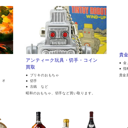
貴
アンティーク玩具・切手・コイン
金
買取
指
貴金
ブリキのおもちゃ
、オ
切手
古銭 など
昭和のおもちゃ、切手など買い取ります。