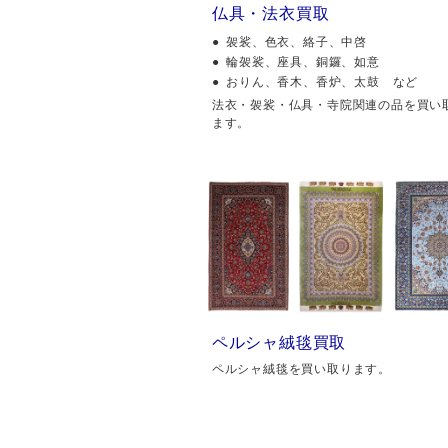
仏具・法衣買取
袈裟、色衣、絡子、中啓
輪袈裟、座具、銅鑼、如意
おりん、香木、香炉、太鼓 など
法衣・袈裟・仏具・寺院関連の品を買い
ます。
ペルシャ絨毯買取
ペルシャ絨毯を買い取ります。