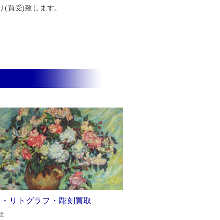
り(買受)致します。
画・リトグラフ・彫刻買取
絵