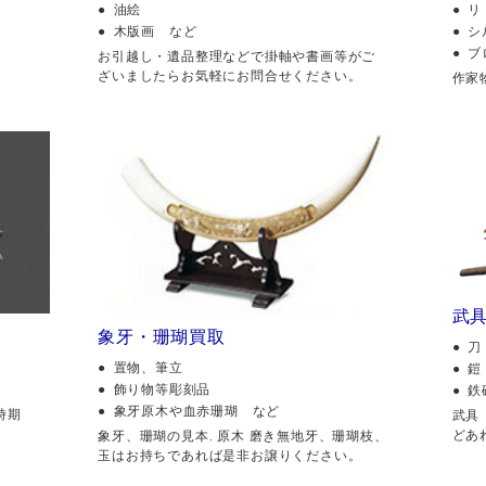
油絵
リ
木版画 など
シ
ブ
。
お引越し・遺品整理などで掛軸や書画等がご
ざいましたらお気軽にお問合せください。
作家
武
象牙・珊瑚買取
刀
置物、筆立
鎧
飾り物等彫刻品
鉄
象牙原木や血赤珊瑚 など
時期
武具
どあ
象牙、珊瑚の見本. 原木 磨き無地牙、珊瑚枝、
玉はお持ちであれば是非お譲りください。