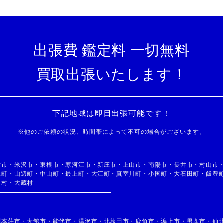
出張費 鑑定料 一切無料
買取出張いたします！
下記地域は即日出張可能です！
※
他のご依頼の状況、時間帯によって不可の場合がございます。
童市
・
米沢市
・
東根市
・
寒河江市
・
新庄市
・
上山市
・
南陽市
・
長井市
・
村山市
鷹町
・
山辺町
・
中山町
・
最上町
・
大江町
・
真室川町
・
小国町
・
大石田町
・
飯豊
川村
・
大蔵村
利本荘市
・
大館市
・
能代市
・
湯沢市
・
北秋田市
・
鹿角市
・
潟上市
・
男鹿市
・
仙