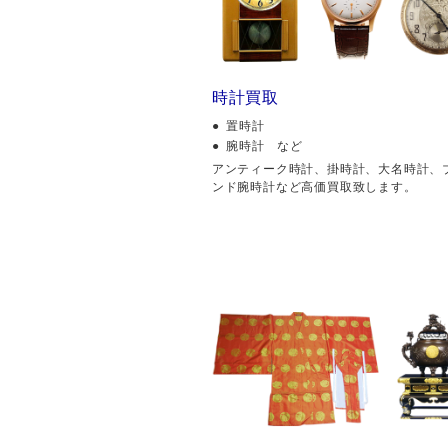
時計買取
置時計
腕時計 など
アンティーク時計、掛時計、大名時計、
ンド腕時計など高価買取致します。