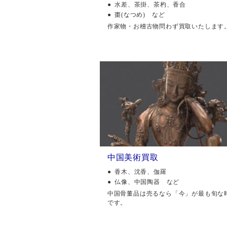
水差、茶掛、茶杓、香合
棗(なつめ) など
作家物・お稽古物問わず買取いたします
中国美術買取
香木、沈香、伽羅
仏像、中国陶器 など
中国骨董品は売るなら「今」が最も旬な
です。