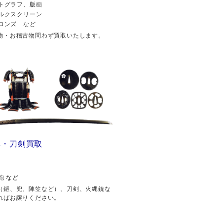
トグラフ、版画
ルクスクリーン
ロンズ など
物・お稽古物問わず買取いたします。
具・刀剣買取
砲 など
（鎧、兜、陣笠など）、刀剣、火縄銃な
ればお譲りください。