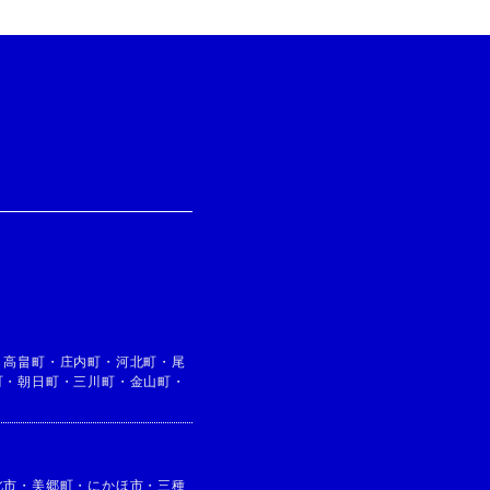
・
高畠町
・
庄内町
・
河北町
・
尾
町
・
朝日町
・
三川町
・
金山町
・
北市
・
美郷町
・
にかほ市
・
三種