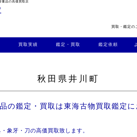
骨董品の高価買取店
買取・鑑定の
・買
よくある
取
鑑定依頼
質問
店舗案内
買取実績
鑑定・買取
鑑定依頼
秋田県井川町
董品の鑑定・買取は東海古物買取鑑定に
具・象牙・刀の高価買取致します。