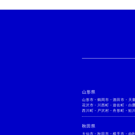
山形県
山形市
・
鶴岡市
・
酒田市
・
天
花沢市
・
川西町
・
遊佐町
・
白
西川町
・
戸沢村
・
舟形町
・
鮭
秋田県
大仙市
・
秋田市
・
横手市
・
由