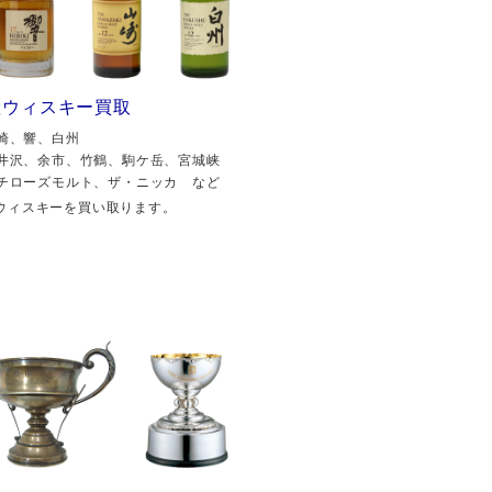
産ウィスキー買取
崎、響、白州
井沢、余市、竹鶴、駒ケ岳、宮城峡
チローズモルト、ザ・ニッカ など
ウィスキーを買い取ります。