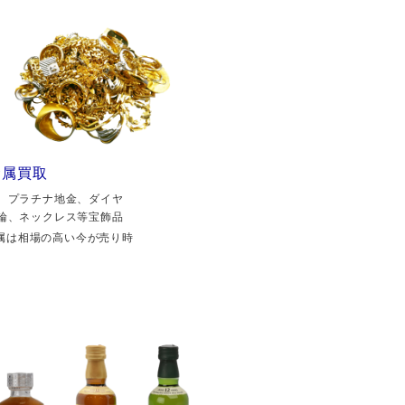
金属買取
、プラチナ地金、ダイヤ
輪、ネックレス等宝飾品
属は相場の高い今が売り時