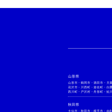
山形県
山形市
・
鶴岡市
・
酒田市
・
天
花沢市
・
川西町
・
遊佐町
・
白
西川町
・
戸沢村
・
舟形町
・
鮭
秋田県
大仙市
・
秋田市
・
横手市
・
由