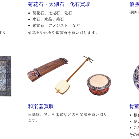
菊花石・太湖石・化石買取
優
優勝
菊花石、太湖石、化石
水石、水晶、菊石
鑑賞石、アメジスト など
取り
菊花石や化石や鑑賞石を買い取ります。
和楽器買取
骨
三味線、琴、和太鼓などの和楽器を買い取り
根
ます。
伊
九
その