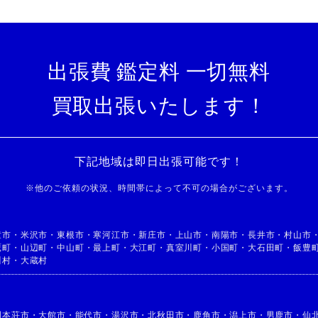
出張費 鑑定料 一切無料
買取出張いたします！
下記地域は即日出張可能です！
※
他のご依頼の状況、時間帯によって不可の場合がございます。
童市
・
米沢市
・
東根市
・
寒河江市
・
新庄市
・
上山市
・
南陽市
・
長井市
・
村山市
鷹町
・
山辺町
・
中山町
・
最上町
・
大江町
・
真室川町
・
小国町
・
大石田町
・
飯豊
川村
・
大蔵村
利本荘市
・
大館市
・
能代市
・
湯沢市
・
北秋田市
・
鹿角市
・
潟上市
・
男鹿市
・
仙