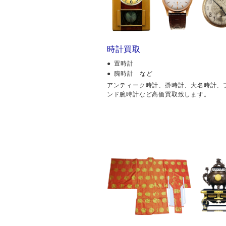
時計買取
置時計
腕時計 など
アンティーク時計、掛時計、大名時計、
ンド腕時計など高価買取致します。