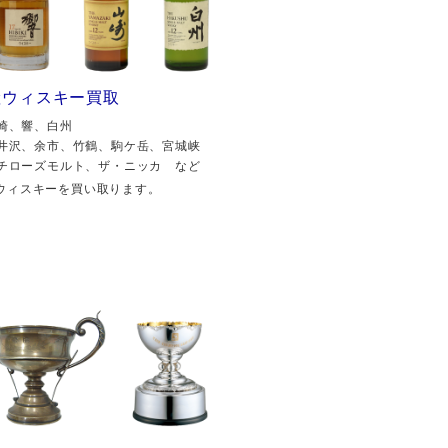
産ウィスキー買取
崎、響、白州
井沢、余市、竹鶴、駒ケ岳、宮城峡
チローズモルト、ザ・ニッカ など
ウィスキーを買い取ります。