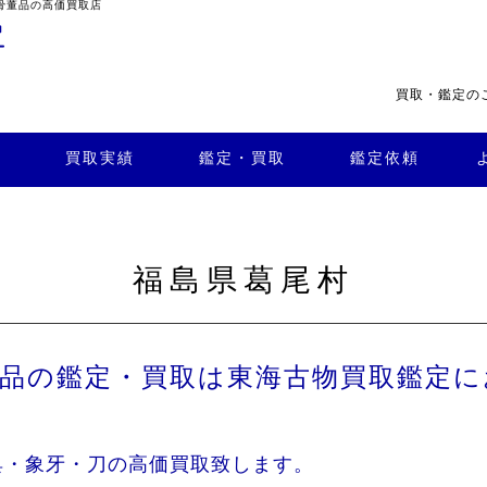
骨董品の高価買取店
買取・鑑定の
・買
よくある
取
鑑定依頼
質問
店舗案内
買取実績
鑑定・買取
鑑定依頼
福島県葛尾村
董品の鑑定・買取は東海古物買取鑑定に
具・象牙・刀の高価買取致します。