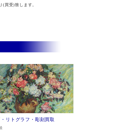
り(買受)致します。
画・リトグラフ・彫刻買取
絵