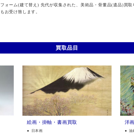
ォーム(建て替え) 先代が収集された、美術品・骨董品(遺品)買取
行もお受け致します。
買取品目
絵画・掛軸・書画買取
洋
日本画
油