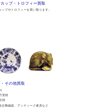
勝カップ・トロフィー買取
カップやトロフィーを買い取ります。
董・その他買取
付
万里焼
谷焼
他古陶磁器、アンティーク家具など