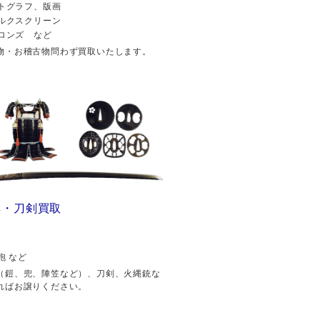
トグラフ、版画
ルクスクリーン
ロンズ など
物・お稽古物問わず買取いたします。
具・刀剣買取
砲 など
（鎧、兜、陣笠など）、刀剣、火縄銃な
ればお譲りください。