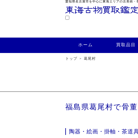
愛知県名古屋市を中心に東海エリアの古美術・
鑑定
ホーム
買取品目
買取実績
ホーム
買取品目
トップ
葛尾村
福島県葛尾村で骨
陶器・絵画・掛軸・茶道