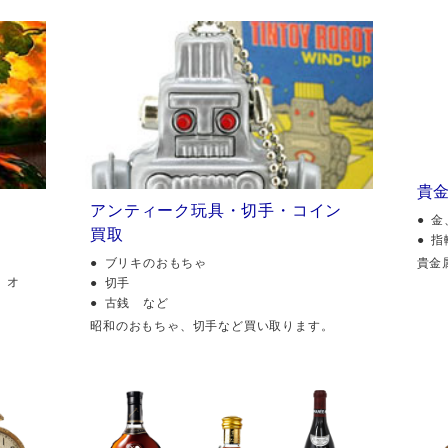
貴
アンティーク玩具・切手・コイン
金
買取
指
貴金
ブリキのおもちゃ
、オ
切手
古銭 など
昭和のおもちゃ、切手など買い取ります。