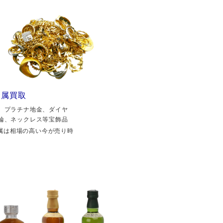
金属買取
、プラチナ地金、ダイヤ
輪、ネックレス等宝飾品
属は相場の高い今が売り時