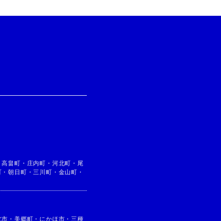
・
高畠町
・
庄内町
・
河北町
・
尾
町
・
朝日町
・
三川町
・
金山町
・
北市
・
美郷町
・
にかほ市
・
三種