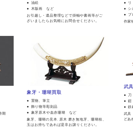
油絵
リ
木版画 など
シ
ブ
。
お引越し・遺品整理などで掛軸や書画等がご
ざいましたらお気軽にお問合せください。
作家
武
象牙・珊瑚買取
刀
置物、筆立
鎧
飾り物等彫刻品
鉄
象牙原木や血赤珊瑚 など
時期
武具
どあ
象牙、珊瑚の見本. 原木 磨き無地牙、珊瑚枝、
玉はお持ちであれば是非お譲りください。