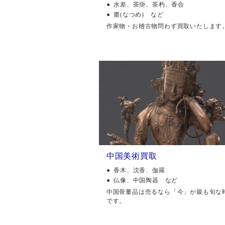
水差、茶掛、茶杓、香合
棗(なつめ) など
作家物・お稽古物問わず買取いたします
中国美術買取
香木、沈香、伽羅
仏像、中国陶器 など
中国骨董品は売るなら「今」が最も旬な
です。