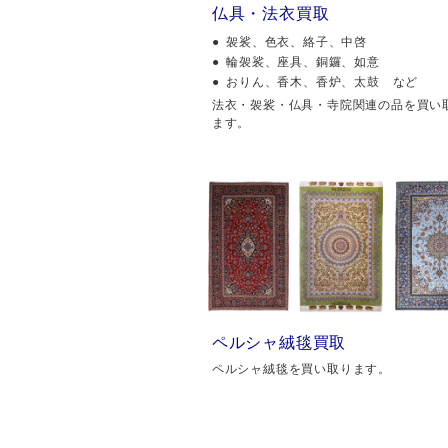
仏具・法衣買取
袈裟、色衣、絡子、中啓
輪袈裟、座具、銅鑼、如意
おりん、香木、香炉、太鼓 など
法衣・袈裟・仏具・寺院関連の品を買い
ます。
ペルシャ絨毯買取
ペルシャ絨毯を買い取ります。