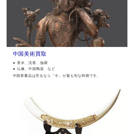
中国美術買取
香木、沈香、伽羅
仏像、中国陶器 など
中国骨董品は売るなら「今」が最も旬な時期です。