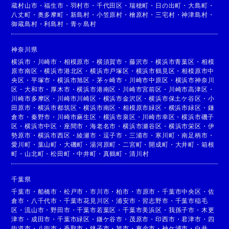
蔵村山市
・
福生市
・
羽村市
・
千代田区
・
瑞穂町
・
日の出町
・
大島町
・
八丈町
・
奥多摩町
・
新島村
・
小笠原村
・
檜原村
・
三宅村
・
神津島村
・
御蔵島村
・
利島村
・
青ヶ島村
神奈川県
横浜市
・
川崎市
・
相模原市
・
横須賀市
・
藤沢市
・
横浜市青葉区
・
相模
原市南区
・
横浜市港北区
・
横浜市戸塚区
・
横浜市鶴見区
・
相模原市中
央区
・
平塚市
・
横浜市旭区
・
茅ヶ崎市
・
川崎市中原区
・
横浜市神奈川
区
・
大和市
・
厚木市
・
横浜市港南区
・
川崎市宮前区
・
川崎市高津区
・
川崎市多摩区
・
川崎市川崎区
・
横浜市金沢区
・
横浜市保土ケ谷区
・
小
田原市
・
横浜市都筑区
・
横浜市南区
・
相模原市緑区
・
横浜市緑区
・
鎌
倉市
・
秦野市
・
川崎市麻生区
・
横浜市泉区
・
川崎市幸区
・
横浜市磯子
区
・
横浜市中区
・
座間市
・
海老名市
・
横浜市瀬谷区
・
横浜市栄区
・
伊
勢原市
・
横浜市西区
・
綾瀬市
・
逗子市
・
三浦市
・
寒川町
・
南足柄市
・
愛川町
・
葉山町
・
大磯町
・
湯河原町
・
二宮町
・
開成町
・
大井町
・
箱根
町
・
山北町
・
松田町
・
中井町
・
真鶴町
・
清川村
千葉県
千葉市
・
船橋市
・
松戸市
・
市川市
・
柏市
・
市原市
・
千葉市中央区
・
佐
倉市
・
八千代市
・
千葉市花見川区
・
浦安市
・
習志野市
・
千葉市稲毛
区
・
流山市
・
野田市
・
千葉市若葉区
・
千葉市美浜区
・
我孫子市
・
木更
津市
・
成田市
・
千葉市緑区
・
鎌ケ谷市
・
茂原市
・
印西市
・
君津市
・
四
街道市
・
八街市
・
香取市
・
銚子市
・
旭市
・
東金市
・
袖ケ浦市
・
白井