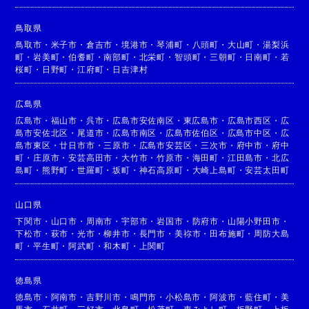
鳥取県
鳥取市
・
米子市
・
倉吉市
・
境港市
・
琴浦町
・
八頭町
・
大山町
・
湯梨浜
町
・
岩美町
・
伯耆町
・
南部町
・
北栄町
・
智頭町
・
三朝町
・
日南町
・
若
桜町
・
日野町
・
江府町
・
日吉津村
広島県
広島市
・
福山市
・
呉市
・
広島市安佐南区
・
東広島市
・
広島市西区
・
広
島市安佐北区
・
尾道市
・
広島市南区
・
広島市佐伯区
・
広島市中区
・
広
島市東区
・
廿日市市
・
三原市
・
広島市安芸区
・
三次市
・
府中市
・
府中
町
・
庄原市
・
安芸高田市
・
大竹市
・
竹原市
・
海田町
・
江田島市
・
北広
島町
・
熊野町
・
世羅町
・
坂町
・
神石高原町
・
大崎上島町
・
安芸太田町
山口県
下関市
・
山口市
・
周南市
・
宇部市
・
岩国市
・
防府市
・
山陽小野田市
・
下松市
・
萩市
・
光市
・
柳井市
・
長門市
・
美祢市
・
田布施町
・
周防大島
町
・
平生町
・
阿武町
・
和木町
・
上関町
徳島県
徳島市
・
阿南市
・
吉野川市
・
鳴門市
・
小松島市
・
阿波市
・
藍住町
・
美