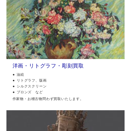
洋画・リトグラフ・彫刻買取
油絵
リトグラフ、版画
シルクスクリーン
ブロンズ など
作家物・お稽古物問わず買取いたします。