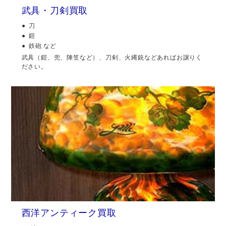
武具・刀剣買取
刀
鎧
鉄砲 など
武具（鎧、兜、陣笠など）、刀剣、火縄銃などあればお譲りく
ださい。
西洋アンティーク買取