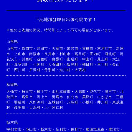
下記地域は即日出張可能です！
※
他のご依頼の状況、時間帯によって不可の場合がございます。
山形県
山形市
・
鶴岡市
・
酒田市
・
天童市
・
米沢市
・
東根市
・
寒河江市
・
新庄
市
・
上山市
・
南陽市
・
長井市
・
村山市
・
高畠町
・
庄内町
・
河北町
・
尾
花沢市
・
川西町
・
遊佐町
・
白鷹町
・
山辺町
・
中山町
・
最上町
・
大江
町
・
真室川町
・
小国町
・
大石田町
・
飯豊町
・
朝日町
・
三川町
・
金山
町
・
西川町
・
戸沢村
・
舟形町
・
鮭川村
・
大蔵村
秋田県
大仙市
・
秋田市
・
横手市
・
由利本荘市
・
大館市
・
能代市
・
湯沢市
・
北
秋田市
・
鹿角市
・
潟上市
・
男鹿市
・
仙北市
・
美郷町
・
にかほ市
・
三種
町
・
羽後町
・
八郎潟町
・
五城目町
・
八峰町
・
小坂町
・
井川町
・
東成瀬
村
・
藤里町
・
大潟村
・
上小阿仁村
栃木県
宇都宮市
・
小山市
・
栃木市
・
足利市
・
佐野市
・
那須塩原市
・
鹿沼市
・