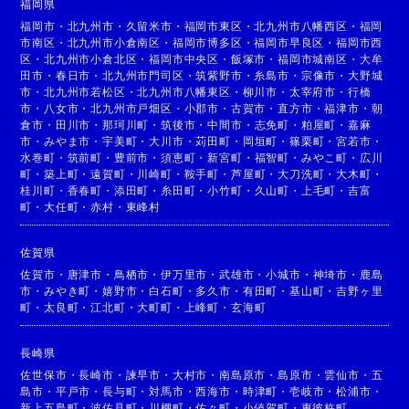
福岡県
福岡市
・
北九州市
・
久留米市
・
福岡市東区
・
北九州市八幡西区
・
福岡
市南区
・
北九州市小倉南区
・
福岡市博多区
・
福岡市早良区
・
福岡市西
区
・
北九州市小倉北区
・
福岡市中央区
・
飯塚市
・
福岡市城南区
・
大牟
田市
・
春日市
・
北九州市門司区
・
筑紫野市
・
糸島市
・
宗像市
・
大野城
市
・
北九州市若松区
・
北九州市八幡東区
・
柳川市
・
太宰府市
・
行橋
市
・
八女市
・
北九州市戸畑区
・
小郡市
・
古賀市
・
直方市
・
福津市
・
朝
倉市
・
田川市
・
那珂川町
・
筑後市
・
中間市
・
志免町
・
粕屋町
・
嘉麻
市
・
みやま市
・
宇美町
・
大川市
・
苅田町
・
岡垣町
・
篠栗町
・
宮若市
・
水巻町
・
筑前町
・
豊前市
・
須恵町
・
新宮町
・
福智町
・
みやこ町
・
広川
町
・
築上町
・
遠賀町
・
川崎町
・
鞍手町
・
芦屋町
・
大刀洗町
・
大木町
・
桂川町
・
香春町
・
添田町
・
糸田町
・
小竹町
・
久山町
・
上毛町
・
吉富
町
・
大任町
・
赤村
・
東峰村
佐賀県
佐賀市
・
唐津市
・
鳥栖市
・
伊万里市
・
武雄市
・
小城市
・
神埼市
・
鹿島
市
・
みやき町
・
嬉野市
・
白石町
・
多久市
・
有田町
・
基山町
・
吉野ヶ里
町
・
太良町
・
江北町
・
大町町
・
上峰町
・
玄海町
長崎県
佐世保市
・
長崎市
・
諫早市
・
大村市
・
南島原市
・
島原市
・
雲仙市
・
五
島市
・
平戸市
・
長与町
・
対馬市
・
西海市
・
時津町
・
壱岐市
・
松浦市
・
新上五島町
・
波佐見町
・
川棚町
・
佐々町
・
小値賀町
・
東彼杵町