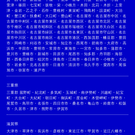
萱津
・
篠田
・
七宝町
・
坂牧
・
栄
・
小橋方
・
木田
・
北苅
・
木折
・
上萱
津
・
金岩
・
乙之子
・
石作
・
豊根村
・
東栄町
・
飛島村
・
設楽町
・
大治
町
・
蟹江町
・
扶桑町
・
大口町
・
豊山町
・
名古屋市
・
名古屋市中区
・
名
古屋市中村区
・
名古屋市東区
・
名古屋市西区
・
名古屋市北区
・
名古屋
市千種区
・
名古屋市昭和区
・
名古屋市瑞穂区
・
名古屋市天白区
・
名古
屋市熱田区
・
名古屋市緑区
・
名古屋市名東区
・
名古屋市守山区
・
名古
屋市中川区
・
名古屋市南区
・
名古屋市港区
・
西加茂郡
・
幡豆郡
・
豊田
市
・
岡崎市
・
刈谷市
・
安城市
・
知立市
・
西尾市
・
碧南市
・
大府市
・
高
浜市
・
半田市
・
豊明市
・
常滑市
・
東海市
・
一宮市
・
知多市
・
蒲郡市
・
豊川市
・
豊橋市
・
新城市
・
田原市
・
尾西市
・
知多郡
・
丹羽郡
・
海部
郡
・
西春日井郡
・
稲沢市
・
津島市
・
江南市
・
春日井市
・
小牧市
・
犬山
市
・
岩倉市
・
北名古屋市
・
日進市
・
清須市
・
長久手市
・
愛西市
・
尾張
旭市
・
弥富市
・
瀬戸市
三重県
三重郡 菰野町
・
紀北町
・
多気町
・
玉城町
・
南伊勢町
・
川越町
・
紀宝
町
・
大台町
・
大紀町
・
朝日町
・
御浜町
・
度会町
・
木曽岬町
・
伊勢市
・
尾鷲市
・
鳥羽市
・
名張市
・
四日市市
・
桑名市
・
亀山市
・
鈴鹿市
・
松阪
市
・
久居市
・
津市
・
熊野市
・
伊賀市
滋賀県
大津市
・
草津市
・
長浜市
・
彦根市
・
東近江市
・
甲賀市
・
近江八幡市
・