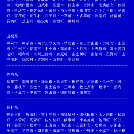
市
・
大網白里市
・
山武市
・
富里市
・
館山市
・
富津市
・
南房総市
・
鴨川
市
・
匝瑳市
・
横芝光町
・
栄町
・
酒々井町
・
勝浦市
・
九十九里町
・
多古
町
・
東庄町
・
長生村
・
白子町
・
一宮町
・
大多喜町
・
長南町
・
鋸南町
・
長柄町
・
芝山町
・
睦沢町
・
御宿町
・
神崎町
山梨県
甲府市
・
甲斐市
・
南アルプス市
・
笛吹市
・
富士吉田市
・
北杜市
・
山梨
市
・
甲州市
・
都留市
・
中央市
・
韮崎市
・
大月市
・
上野原市
・
富士河口
湖町
・
昭和町
・
市川三郷町
・
身延町
・
富士川町
・
南部町
・
忍野村
・
山
中湖村
・
鳴沢村
・
道志村
・
西桂町
・
早川町
静岡県
菊川市
・
御殿場市
・
静岡市
・
島田市
・
裾野市
・
沼津市
・
浜松市
・
袋井
市
・
藤枝市
・
富士市
・
富士宮市
・
三島市
・
牧之原市
・
焼津市
・
熱海
市
・
伊豆市
・
伊東市
・
磐田市
・
御前崎市
・
掛川市
長野県
軽井沢町
・
坂城町
・
富士見町
・
南箕輪村
・
御代田町
・
山ノ内町
・
松川
町
・
木曽町
・
高森町
・
佐久穂町
・
飯綱町
・
小布施町
・
池田町
・
松川
村
・
長野市
・
松本市
・
上田市
・
佐久市
・
安曇野市
・
塩尻市
・
伊那市
・
千曲市
・
茅野市
・
岡谷市
・
諏訪市
・
須坂市
・
中野市
・
小諸市
・
駒ヶ根