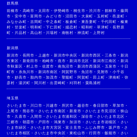
群馬県
前橋市
・
高崎市
・
太田市
・
伊勢崎市
・
桐生市
・
渋川市
・
館林市
・
藤岡
市
・
安中市
・
富岡市
・
みどり市
・
沼田市
・
大泉町
・
玉村町
・
邑楽町
・
みなかみ町
・
吉岡町
・
中之条町
・
板倉町
・
東吾妻町
・
千代田町
・
榛東
村
・
甘楽町
・
明和町
・
下仁田町
・
嬬恋村
・
昭和村
・
草津町
・
長野原
町
・
片品村
・
高山村
・
川場村
・
南牧村
・
神流町
・
上野村
新潟県
新潟市
・
長岡市
・
上越市
・
新潟市中央区
・
新潟市西区
・
三条市
・
新潟
市東区
・
新発田市
・
柏崎市
・
燕市
・
新潟市北区
・
新潟市江南区
・
新潟
市秋葉区
・
村上市
・
佐渡市
・
南魚沼市
・
新潟市西蒲区
・
五泉市
・
十日
町市
・
糸魚川市
・
新潟市南区
・
阿賀野市
・
魚沼市
・
見附市
・
小千谷
市
・
妙高市
・
胎内市
・
加茂市
・
聖籠町
・
阿賀町
・
田上町
・
津南町
・
弥
彦村
・
湯沢町
・
関川村
・
出雲崎町
・
刈羽村
・
粟島浦村
埼玉県
さいたま市
・
川口市
・
川越市
・
所沢市
・
越谷市
・
春日部市
・
草加市
・
上尾市
・
熊谷市
・
さいたま市南区
・
新座市
・
さいたま市見沼区
・
狭山
市
・
久喜市
・
入間市
・
さいたま市浦和区
・
深谷市
・
さいたま市北区
・
三郷市
・
朝霞市
・
戸田市
・
鴻巣市
・
加須市
・
さいたま市岩槻区
・
さい
たま市緑区
・
さいたま市大宮区
・
富士見市
・
ふじみ野市
・
坂戸市
・
さ
いたま市桜区
・
さいたま市中央区
・
東松山市
・
行田市
・
飯能市
・
さい