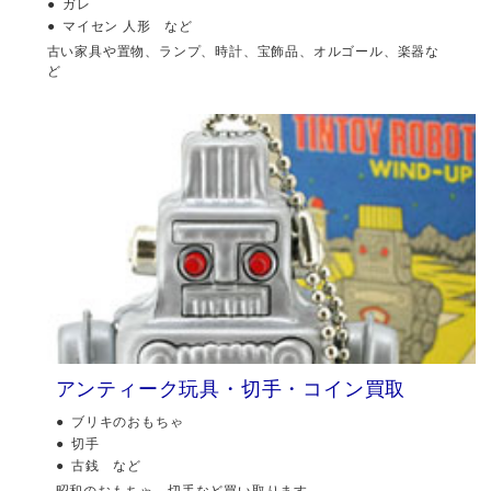
ガレ
マイセン 人形 など
古い家具や置物、ランプ、時計、宝飾品、オルゴール、楽器な
ど
アンティーク玩具・切手・コイン買取
ブリキのおもちゃ
切手
古銭 など
昭和のおもちゃ、切手など買い取ります。