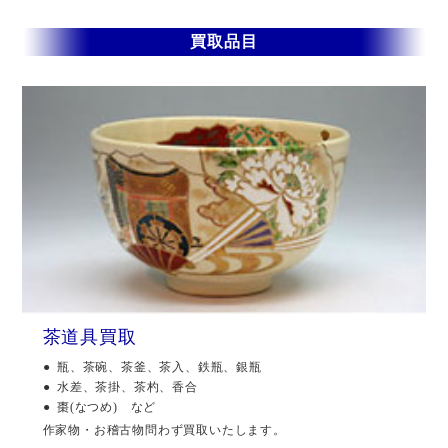
買取品目
茶道具買取
瓶、茶碗、茶釜、茶入、鉄瓶、銀瓶
水差、茶掛、茶杓、香合
棗(なつめ) など
作家物・お稽古物問わず買取いたします。