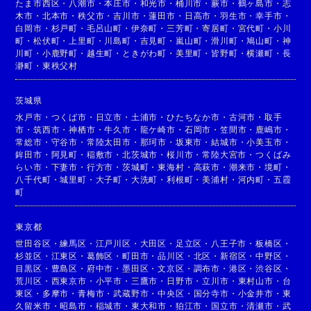
たま市西区
・
八潮市
・
本庄市
・
和光市
・
桶川市
・
蕨市
・
鶴ヶ島市
・
志
木市
・
北本市
・
秩父市
・
吉川市
・
蓮田市
・
日高市
・
羽生市
・
幸手市
・
白岡市
・
杉戸町
・
毛呂山町
・
伊奈町
・
三芳町
・
寄居町
・
宮代町
・
小川
町
・
松伏町
・
上里町
・
川島町
・
吉見町
・
嵐山町
・
滑川町
・
鳩山町
・
神
川町
・
小鹿野町
・
越生町
・
ときがわ町
・
美里町
・
皆野町
・
横瀬町
・
長
瀞町
・
東秩父村
茨城県
水戸市
・
つくば市
・
日立市
・
土浦市
・
ひたちなか市
・
古河市
・
取手
市
・
筑西市
・
神栖市
・
牛久市
・
龍ケ崎市
・
石岡市
・
笠間市
・
鹿嶋市
・
常総市
・
守谷市
・
常陸太田市
・
那珂市
・
坂東市
・
結城市
・
小美玉市
・
鉾田市
・
阿見町
・
稲敷市
・
北茨城市
・
桜川市
・
常陸大宮市
・
つくばみ
らい市
・
下妻市
・
行方市
・
茨城町
・
東海村
・
高萩市
・
潮来市
・
境町
・
八千代町
・
城里町
・
大子町
・
大洗町
・
利根町
・
美浦村
・
河内町
・
五霞
町
東京都
世田谷区
・
練馬区
・
江戸川区
・
大田区
・
足立区
・
八王子市
・
板橋区
・
杉並区
・
江東区
・
葛飾区
・
町田市
・
品川区
・
北区
・
新宿区
・
中野区
・
目黒区
・
豊島区
・
府中市
・
墨田区
・
文京区
・
調布市
・
港区
・
渋谷区
・
荒川区
・
西東京市
・
小平市
・
三鷹市
・
日野市
・
立川市
・
東村山市
・
台
東区
・
多摩市
・
青梅市
・
武蔵野市
・
中央区
・
国分寺市
・
小金井市
・
東
久留米市
・
昭島市
・
稲城市
・
東大和市
・
狛江市
・
国立市
・
清瀬市
・
武