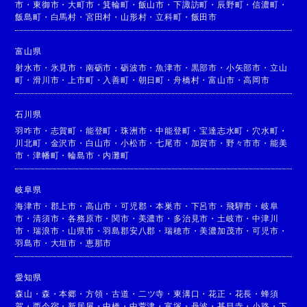
市
・
東御市
・
大町市
・
箕輪町
・
飯山市
・
下諏訪町
・
辰野町
・
信濃町
・
飯島町
・
白馬村
・
宮田村
・
山形村
・
立科町
・
飯田市
富山県
射水市
・
氷見市
・
南砺市
・
砺波市
・
魚津市
・
黒部市
・
小矢部市
・
立山
町
・
滑川市
・
上市町
・
入善町
・
朝日町
・
舟橋村
・
富山市
・
高岡市
石川県
羽咋市
・
志賀町
・
能登町
・
珠洲市
・
中能登町
・
宝達志水町
・
穴水町
・
川北町
・
金沢市
・
白山市
・
小松市
・
七尾市
・
加賀市
・
野々市市
・
能美
市
・
津幡町
・
輪島市
・
内灘町
岐阜県
海津市
・
郡上市
・
高山市
・
可児郡
・
本巣市
・
下呂市
・
飛騨市
・
岐阜
市
・
清須市
・
各務原市
・
関市
・
美濃市
・
多治見市
・
土岐市
・
中津川
市
・
瑞浪市
・
山県市
・
羽島郡安八郡
・
瑞穂市
・
美濃加茂市
・
可児市
・
羽島市
・
大垣市
・
恵那市
愛知県
森山
・
森
・
本郷
・
方領
・
古道
・
二ツ寺
・
東溝口
・
花正
・
花長
・
蜂須
賀
・
西今宿
・
新居屋
・
中橋
・
中萱津
・
富塚
・
丹波
・
甚目寺
・
小路
・
下