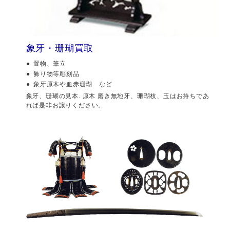
象牙・珊瑚買取
置物、筆立
飾り物等彫刻品
象牙原木や血赤珊瑚 など
象牙、珊瑚の見本. 原木 磨き無地牙、珊瑚枝、玉はお持ちであ
れば是非お譲りください。