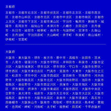
京都府
京都市
・
京都市右京区
・
京都市伏見区
・
京都市左京区
・
京都市西京
区
・
京都市山科区
・
京都市北区
・
京都市中京区
・
京都市南区
・
京都市
上京区
・
京都市下京区
・
京都市東山区
・
宇治市
・
亀岡市
・
舞鶴市
・
城
陽市
・
長岡京市
・
福知山市
・
木津川市
・
八幡市
・
京田辺市
・
京丹後
市
・
向日市
・
綾部市
・
精華町
・
南丹市
・
与謝野町
・
宮津市
・
久御山
町
・
京丹波町
・
宇治田原町
・
大山崎町
・
井手町
・
和束町
・
南山城村
・
伊根町
・
笠置町
大阪府
大阪市
・
東大阪市
・
堺市
・
枚方市
・
豊中市
・
高槻市
・
吹田市
・
茨木
市
・
八尾市
・
寝屋川市
・
大阪市平野区
・
岸和田市
・
和泉市
・
大阪市淀
川区
・
大阪市城東区
・
堺市北区
・
堺市堺区
・
守口市
・
大阪市生野区
・
堺市西区
・
大阪市東住吉区
・
門真市
・
箕面市
・
大東市
・
大阪市住之江
区
・
松原市
・
堺市中区
・
大阪市西成区
・
富田林市
・
羽曳野市
・
河内長
野市
・
大阪市鶴見区
・
大阪市北区
・
大阪市阿倍野区
・
池田市
・
大阪市
都島区
・
泉佐野市
・
大阪市西淀川区
・
貝塚市
・
大阪市旭区
・
大阪市港
区
・
堺市東区
・
摂津市
・
大阪市東成区
・
大阪市西区
・
大阪市中央区
・
交野市
・
泉大津市
・
柏原市
・
大阪市天王寺区
・
大阪市大正区
・
大阪市
福島区
・
藤井寺市
・
大阪市此花区
・
泉南市
・
大阪市浪速区
・
高石市
・
四條畷市
・
大阪狭山市
・
阪南市
・
熊取町
・
堺市美原区
・
島本町
・
豊能
町
・
忠岡町
・
岬町
・
河南町
・
太子町
・
能勢町
・
田尻町
・
千早赤阪村