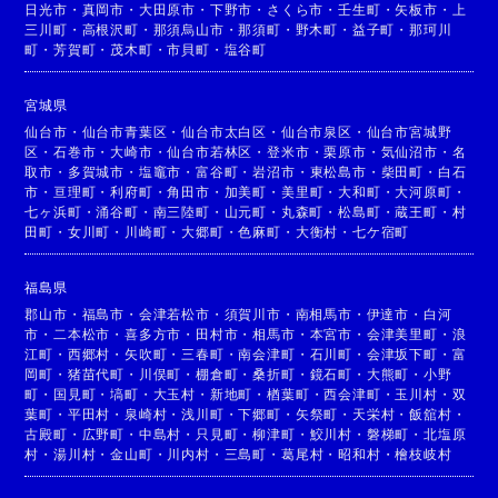
日光市
・
真岡市
・
大田原市
・
下野市
・
さくら市
・
壬生町
・
矢板市
・
上
三川町
・
高根沢町
・
那須烏山市
・
那須町
・
野木町
・
益子町
・
那珂川
町
・
芳賀町
・
茂木町
・
市貝町
・
塩谷町
宮城県
仙台市
・
仙台市青葉区
・
仙台市太白区
・
仙台市泉区
・
仙台市宮城野
区
・
石巻市
・
大崎市
・
仙台市若林区
・
登米市
・
栗原市
・
気仙沼市
・
名
取市
・
多賀城市
・
塩竈市
・
富谷町
・
岩沼市
・
東松島市
・
柴田町
・
白石
市
・
亘理町
・
利府町
・
角田市
・
加美町
・
美里町
・
大和町
・
大河原町
・
七ヶ浜町
・
涌谷町
・
南三陸町
・
山元町
・
丸森町
・
松島町
・
蔵王町
・
村
田町
・
女川町
・
川崎町
・
大郷町
・
色麻町
・
大衡村
・
七ケ宿町
福島県
郡山市
・
福島市
・
会津若松市
・
須賀川市
・
南相馬市
・
伊達市
・
白河
市
・
二本松市
・
喜多方市
・
田村市
・
相馬市
・
本宮市
・
会津美里町
・
浪
江町
・
西郷村
・
矢吹町
・
三春町
・
南会津町
・
石川町
・
会津坂下町
・
富
岡町
・
猪苗代町
・
川俣町
・
棚倉町
・
桑折町
・
鏡石町
・
大熊町
・
小野
町
・
国見町
・
塙町
・
大玉村
・
新地町
・
楢葉町
・
西会津町
・
玉川村
・
双
葉町
・
平田村
・
泉崎村
・
浅川町
・
下郷町
・
矢祭町
・
天栄村
・
飯舘村
・
古殿町
・
広野町
・
中島村
・
只見町
・
柳津町
・
鮫川村
・
磐梯町
・
北塩原
村
・
湯川村
・
金山町
・
川内村
・
三島町
・
葛尾村
・
昭和村
・
檜枝岐村