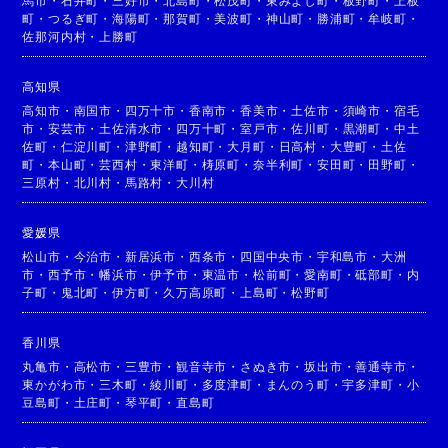
馬市
・
石井町
・
三好市
・
北島町
・
松茂町
・
東みよし町
・
板野町
・
上板
町
・
つるぎ町
・
海陽町
・
那賀町
・
美波町
・
神山町
・
勝浦町
・
牟岐町
・
佐那河内村
・
上勝町
高知県
高知市
・
南国市
・
四万十市
・
香南市
・
香美市
・
土佐市
・
須崎市
・
宿毛
市
・
安芸市
・
土佐清水市
・
四万十町
・
室戸市
・
佐川町
・
黒潮町
・
中土
佐町
・
仁淀川町
・
津野町
・
越知町
・
大月町
・
日高村
・
大豊町
・
土佐
町
・
本山町
・
芸西村
・
東洋町
・
梼原町
・
奈半利町
・
安田町
・
田野町
・
三原村
・
北川村
・
馬路村
・
大川村
愛媛県
松山市
・
今治市
・
新居浜市
・
西条市
・
四国中央市
・
宇和島市
・
大洲
市
・
西予市
・
幡浜市
・
伊予市
・
東温市
・
松前町
・
愛南町
・
砥部町
・
内
子町
・
鬼北町
・
伊方町
・
久万高原町
・
上島町
・
松野町
香川県
丸亀市
・
高松市
・
三豊市
・
観音寺市
・
さぬき市
・
坂出市
・
善通寺市
・
東かがわ市
・
三木町
・
綾川町
・
多度津町
・
まんのう町
・
宇多津町
・
小
豆島町
・
土庄町
・
琴平町
・
直島町