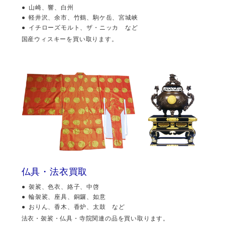
山崎、響、白州
軽井沢、余市、竹鶴、駒ケ岳、宮城峡
イチローズモルト、ザ・ニッカ など
国産ウィスキーを買い取ります。
仏具・法衣買取
袈裟、色衣、絡子、中啓
輪袈裟、座具、銅鑼、如意
おりん、香木、香炉、太鼓 など
法衣・袈裟・仏具・寺院関連の品を買い取ります。