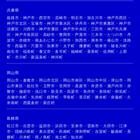
兵庫県
姫路市
・
神戸市
・
西宮市
・
尼崎市
・
明石市
・
加古川市
・
神戸市西区
・
神戸市北区
・
宝塚市
・
神戸市垂水区
・
伊丹市
・
神戸市東灘区
・
神戸市
須磨区
・
川西市
・
神戸市灘区
・
神戸市中央区
・
三田市
・
神戸市兵庫
区
・
神戸市長田区
・
高砂市
・
豊岡市
・
芦屋市
・
三木市
・
たつの市
・
丹
波市
・
赤穂市
・
南あわじ市
・
小野市
・
加西市
・
洲本市
・
篠山市
・
淡路
市
・
西脇市
・
宍粟市
・
加東市
・
太子町
・
播磨町
・
朝来市
・
猪名川町
・
相生市
・
稲美町
・
養父市
・
多可町
・
福崎町
・
香美町
・
佐用町
・
上郡
町
・
市川町
・
新温泉町
・
神河町
岡山県
岡山市
・
倉敷市
・
岡山市北区
・
岡山市南区
・
岡山市中区
・
津山市
・
岡
山市東区
・
総社市
・
玉野市
・
笠岡市
・
真庭市
・
井原市
・
瀬戸内市
・
赤
磐市
・
備前市
・
浅口市
・
新見市
・
高梁市
・
美作市
・
美咲町
・
和気町
・
吉備中央町
・
矢掛町
・
鏡野町
・
早島町
・
里庄町
・
勝央町
・
奈義町
・
久
米南町
・
西粟倉村
・
新庄村
島根県
松江市
・
出雲市
・
益田市
・
浜田市
・
安来市
・
雲南市
・
大田市
・
江津
市
・
隠岐の島町
・
奥出雲町
・
邑南町
・
津和野町
・
吉賀町
・
飯南町
・
美
郷町
・
川本町
・
西ノ島町
・
海士町
・
知夫村