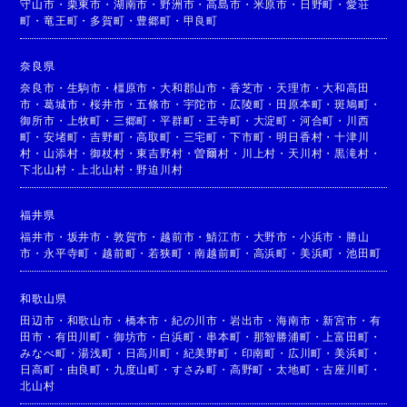
守山市
・
栗東市
・
湖南市
・
野洲市
・
高島市
・
米原市
・
日野町
・
愛荘
町
・
竜王町
・
多賀町
・
豊郷町
・
甲良町
奈良県
奈良市
・
生駒市
・
橿原市
・
大和郡山市
・
香芝市
・
天理市
・
大和高田
市
・
葛城市
・
桜井市
・
五條市
・
宇陀市
・
広陵町
・
田原本町
・
斑鳩町
・
御所市
・
上牧町
・
三郷町
・
平群町
・
王寺町
・
大淀町
・
河合町
・
川西
町
・
安堵町
・
吉野町
・
高取町
・
三宅町
・
下市町
・
明日香村
・
十津川
村
・
山添村
・
御杖村
・
東吉野村
・
曽爾村
・
川上村
・
天川村
・
黒滝村
・
下北山村
・
上北山村
・
野迫川村
福井県
福井市
・
坂井市
・
敦賀市
・
越前市
・
鯖江市
・
大野市
・
小浜市
・
勝山
市
・
永平寺町
・
越前町
・
若狭町
・
南越前町
・
高浜町
・
美浜町
・
池田町
和歌山県
田辺市
・
和歌山市
・
橋本市
・
紀の川市
・
岩出市
・
海南市
・
新宮市
・
有
田市
・
有田川町
・
御坊市
・
白浜町
・
串本町
・
那智勝浦町
・
上富田町
・
みなべ町
・
湯浅町
・
日高川町
・
紀美野町
・
印南町
・
広川町
・
美浜町
・
日高町
・
由良町
・
九度山町
・
すさみ町
・
高野町
・
太地町
・
古座川町
・
北山村