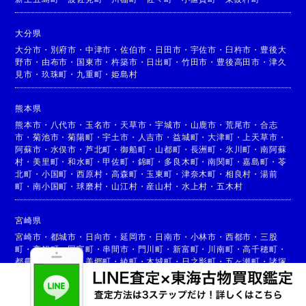
大分県
大分市
・
別府市
・
中津市
・
佐伯市
・
日田市
・
宇佐市
・
臼杵市
・
豊後大
野市
・
由布市
・
国東市
・
杵築市
・
日出町
・
竹田市
・
豊後高田市
・
津久
見市
・
玖珠町
・
九重町
・
姫島村
熊本県
熊本市
・
八代市
・
玉名市
・
天草市
・
宇城市
・
山鹿市
・
荒尾市
・
合志
市
・
菊池市
・
菊陽町
・
宇土市
・
人吉市
・
益城町
・
大津町
・
上天草市
・
阿蘇市
・
水俣市
・
芦北町
・
御船町
・
山都町
・
長洲町
・
氷川町
・
南阿蘇
村
・
美里町
・
和水町
・
甲佐町
・
錦町
・
多良木町
・
南関町
・
嘉島町
・
苓
北町
・
小国町
・
西原村
・
高森町
・
玉東町
・
津奈木町
・
相良村
・
湯前
町
・
南小国町
・
球磨村
・
山江村
・
産山村
・
水上村
・
五木村
宮崎県
宮崎市
・
都城市
・
日向市
・
延岡市
・
日南市
・
小林市
・
西都市
・
三股
町
・
高鍋町
・
国富町
・
串間市
・
門川町
・
新富町
・
川南町
・
高千穂町
・
都農町
・
高原町
・
美郷町
・
綾町
・
木城町
・
日之影町
・
五ヶ瀬町
・
諸塚
村
・
椎葉村
・
西米良村