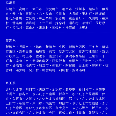
群馬県
前橋市
・
高崎市
・
太田市
・
伊勢崎市
・
桐生市
・
渋川市
・
館林市
・
藤岡
市
・
安中市
・
富岡市
・
みどり市
・
沼田市
・
大泉町
・
玉村町
・
邑楽町
・
みなかみ町
・
吉岡町
・
中之条町
・
板倉町
・
東吾妻町
・
千代田町
・
榛東
村
・
甘楽町
・
明和町
・
下仁田町
・
嬬恋村
・
昭和村
・
草津町
・
長野原
町
・
片品村
・
高山村
・
川場村
・
南牧村
・
神流町
・
上野村
新潟県
新潟市
・
長岡市
・
上越市
・
新潟市中央区
・
新潟市西区
・
三条市
・
新潟
市東区
・
新発田市
・
柏崎市
・
燕市
・
新潟市北区
・
新潟市江南区
・
新潟
市秋葉区
・
村上市
・
佐渡市
・
南魚沼市
・
新潟市西蒲区
・
五泉市
・
十日
町市
・
糸魚川市
・
新潟市南区
・
阿賀野市
・
魚沼市
・
見附市
・
小千谷
市
・
妙高市
・
胎内市
・
加茂市
・
聖籠町
・
阿賀町
・
田上町
・
津南町
・
弥
彦村
・
湯沢町
・
関川村
・
出雲崎町
・
刈羽村
・
粟島浦村
埼玉県
さいたま市
・
川口市
・
川越市
・
所沢市
・
越谷市
・
春日部市
・
草加市
・
上尾市
・
熊谷市
・
さいたま市南区
・
新座市
・
さいたま市見沼区
・
狭山
市
・
久喜市
・
入間市
・
さいたま市浦和区
・
深谷市
・
さいたま市北区
・
三郷市
・
朝霞市
・
戸田市
・
鴻巣市
・
加須市
・
さいたま市岩槻区
・
さい
たま市緑区
・
さいたま市大宮区
・
富士見市
・
ふじみ野市
・
坂戸市
・
さ
いたま市桜区
・
さいたま市中央区
・
東松山市
・
行田市
・
飯能市
・
さい