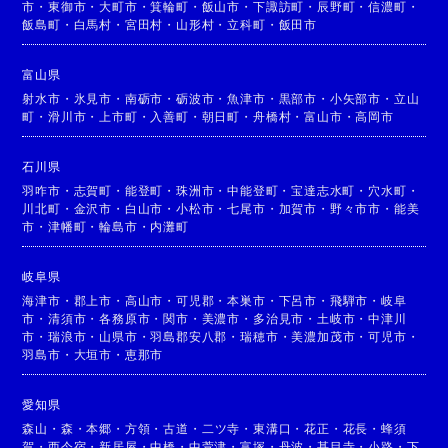
市
・
東御市
・
大町市
・
箕輪町
・
飯山市
・
下諏訪町
・
辰野町
・
信濃町
・
飯島町
・
白馬村
・
宮田村
・
山形村
・
立科町
・
飯田市
富山県
射水市
・
氷見市
・
南砺市
・
砺波市
・
魚津市
・
黒部市
・
小矢部市
・
立山
町
・
滑川市
・
上市町
・
入善町
・
朝日町
・
舟橋村
・
富山市
・
高岡市
石川県
羽咋市
・
志賀町
・
能登町
・
珠洲市
・
中能登町
・
宝達志水町
・
穴水町
・
川北町
・
金沢市
・
白山市
・
小松市
・
七尾市
・
加賀市
・
野々市市
・
能美
市
・
津幡町
・
輪島市
・
内灘町
岐阜県
海津市
・
郡上市
・
高山市
・
可児郡
・
本巣市
・
下呂市
・
飛騨市
・
岐阜
市
・
清須市
・
各務原市
・
関市
・
美濃市
・
多治見市
・
土岐市
・
中津川
市
・
瑞浪市
・
山県市
・
羽島郡安八郡
・
瑞穂市
・
美濃加茂市
・
可児市
・
羽島市
・
大垣市
・
恵那市
愛知県
森山
・
森
・
本郷
・
方領
・
古道
・
二ツ寺
・
東溝口
・
花正
・
花長
・
蜂須
賀
・
西今宿
・
新居屋
・
中橋
・
中萱津
・
富塚
・
丹波
・
甚目寺
・
小路
・
下