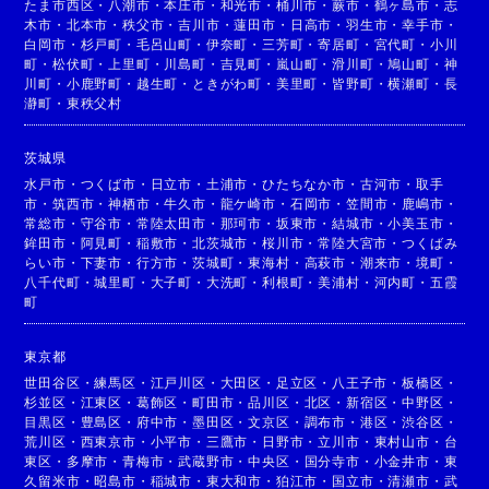
たま市西区
・
八潮市
・
本庄市
・
和光市
・
桶川市
・
蕨市
・
鶴ヶ島市
・
志
木市
・
北本市
・
秩父市
・
吉川市
・
蓮田市
・
日高市
・
羽生市
・
幸手市
・
白岡市
・
杉戸町
・
毛呂山町
・
伊奈町
・
三芳町
・
寄居町
・
宮代町
・
小川
町
・
松伏町
・
上里町
・
川島町
・
吉見町
・
嵐山町
・
滑川町
・
鳩山町
・
神
川町
・
小鹿野町
・
越生町
・
ときがわ町
・
美里町
・
皆野町
・
横瀬町
・
長
瀞町
・
東秩父村
茨城県
水戸市
・
つくば市
・
日立市
・
土浦市
・
ひたちなか市
・
古河市
・
取手
市
・
筑西市
・
神栖市
・
牛久市
・
龍ケ崎市
・
石岡市
・
笠間市
・
鹿嶋市
・
常総市
・
守谷市
・
常陸太田市
・
那珂市
・
坂東市
・
結城市
・
小美玉市
・
鉾田市
・
阿見町
・
稲敷市
・
北茨城市
・
桜川市
・
常陸大宮市
・
つくばみ
らい市
・
下妻市
・
行方市
・
茨城町
・
東海村
・
高萩市
・
潮来市
・
境町
・
八千代町
・
城里町
・
大子町
・
大洗町
・
利根町
・
美浦村
・
河内町
・
五霞
町
東京都
世田谷区
・
練馬区
・
江戸川区
・
大田区
・
足立区
・
八王子市
・
板橋区
・
杉並区
・
江東区
・
葛飾区
・
町田市
・
品川区
・
北区
・
新宿区
・
中野区
・
目黒区
・
豊島区
・
府中市
・
墨田区
・
文京区
・
調布市
・
港区
・
渋谷区
・
荒川区
・
西東京市
・
小平市
・
三鷹市
・
日野市
・
立川市
・
東村山市
・
台
東区
・
多摩市
・
青梅市
・
武蔵野市
・
中央区
・
国分寺市
・
小金井市
・
東
久留米市
・
昭島市
・
稲城市
・
東大和市
・
狛江市
・
国立市
・
清瀬市
・
武