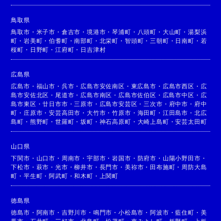
鳥取県
鳥取市
・
米子市
・
倉吉市
・
境港市
・
琴浦町
・
八頭町
・
大山町
・
湯梨浜
町
・
岩美町
・
伯耆町
・
南部町
・
北栄町
・
智頭町
・
三朝町
・
日南町
・
若
桜町
・
日野町
・
江府町
・
日吉津村
広島県
広島市
・
福山市
・
呉市
・
広島市安佐南区
・
東広島市
・
広島市西区
・
広
島市安佐北区
・
尾道市
・
広島市南区
・
広島市佐伯区
・
広島市中区
・
広
島市東区
・
廿日市市
・
三原市
・
広島市安芸区
・
三次市
・
府中市
・
府中
町
・
庄原市
・
安芸高田市
・
大竹市
・
竹原市
・
海田町
・
江田島市
・
北広
島町
・
熊野町
・
世羅町
・
坂町
・
神石高原町
・
大崎上島町
・
安芸太田町
山口県
下関市
・
山口市
・
周南市
・
宇部市
・
岩国市
・
防府市
・
山陽小野田市
・
下松市
・
萩市
・
光市
・
柳井市
・
長門市
・
美祢市
・
田布施町
・
周防大島
町
・
平生町
・
阿武町
・
和木町
・
上関町
徳島県
徳島市
・
阿南市
・
吉野川市
・
鳴門市
・
小松島市
・
阿波市
・
藍住町
・
美