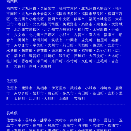
福岡県
福岡市
・
北九州市
・
久留米市
・
福岡市東区
・
北九州市八幡西区
・
福岡
市南区
・
北九州市小倉南区
・
福岡市博多区
・
福岡市早良区
・
福岡市西
区
・
北九州市小倉北区
・
福岡市中央区
・
飯塚市
・
福岡市城南区
・
大牟
田市
・
春日市
・
北九州市門司区
・
筑紫野市
・
糸島市
・
宗像市
・
大野城
市
・
北九州市若松区
・
北九州市八幡東区
・
柳川市
・
太宰府市
・
行橋
市
・
八女市
・
北九州市戸畑区
・
小郡市
・
古賀市
・
直方市
・
福津市
・
朝
倉市
・
田川市
・
那珂川町
・
筑後市
・
中間市
・
志免町
・
粕屋町
・
嘉麻
市
・
みやま市
・
宇美町
・
大川市
・
苅田町
・
岡垣町
・
篠栗町
・
宮若市
・
水巻町
・
筑前町
・
豊前市
・
須恵町
・
新宮町
・
福智町
・
みやこ町
・
広川
町
・
築上町
・
遠賀町
・
川崎町
・
鞍手町
・
芦屋町
・
大刀洗町
・
大木町
・
桂川町
・
香春町
・
添田町
・
糸田町
・
小竹町
・
久山町
・
上毛町
・
吉富
町
・
大任町
・
赤村
・
東峰村
佐賀県
佐賀市
・
唐津市
・
鳥栖市
・
伊万里市
・
武雄市
・
小城市
・
神埼市
・
鹿島
市
・
みやき町
・
嬉野市
・
白石町
・
多久市
・
有田町
・
基山町
・
吉野ヶ里
町
・
太良町
・
江北町
・
大町町
・
上峰町
・
玄海町
長崎県
佐世保市
・
長崎市
・
諫早市
・
大村市
・
南島原市
・
島原市
・
雲仙市
・
五
島市
・
平戸市
・
長与町
・
対馬市
・
西海市
・
時津町
・
壱岐市
・
松浦市
・
新上五島町
・
波佐見町
・
川棚町
・
佐々町
・
小値賀町
・
東彼杵町