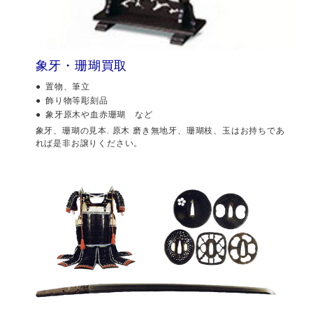
象牙・珊瑚買取
置物、筆立
飾り物等彫刻品
象牙原木や血赤珊瑚 など
象牙、珊瑚の見本. 原木 磨き無地牙、珊瑚枝、玉はお持ちであ
れば是非お譲りください。