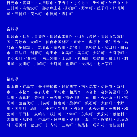
日光市
・
真岡市
・
大田原市
・
下野市
・
さくら市
・
壬生町
・
矢板市
・
上
三川町
・
高根沢町
・
那須烏山市
・
那須町
・
野木町
・
益子町
・
那珂川
町
・
芳賀町
・
茂木町
・
市貝町
・
塩谷町
宮城県
仙台市
・
仙台市青葉区
・
仙台市太白区
・
仙台市泉区
・
仙台市宮城野
区
・
石巻市
・
大崎市
・
仙台市若林区
・
登米市
・
栗原市
・
気仙沼市
・
名
取市
・
多賀城市
・
塩竈市
・
富谷町
・
岩沼市
・
東松島市
・
柴田町
・
白石
市
・
亘理町
・
利府町
・
角田市
・
加美町
・
美里町
・
大和町
・
大河原町
・
七ヶ浜町
・
涌谷町
・
南三陸町
・
山元町
・
丸森町
・
松島町
・
蔵王町
・
村
田町
・
女川町
・
川崎町
・
大郷町
・
色麻町
・
大衡村
・
七ケ宿町
福島県
郡山市
・
福島市
・
会津若松市
・
須賀川市
・
南相馬市
・
伊達市
・
白河
市
・
二本松市
・
喜多方市
・
田村市
・
相馬市
・
本宮市
・
会津美里町
・
浪
江町
・
西郷村
・
矢吹町
・
三春町
・
南会津町
・
石川町
・
会津坂下町
・
富
岡町
・
猪苗代町
・
川俣町
・
棚倉町
・
桑折町
・
鏡石町
・
大熊町
・
小野
町
・
国見町
・
塙町
・
大玉村
・
新地町
・
楢葉町
・
西会津町
・
玉川村
・
双
葉町
・
平田村
・
泉崎村
・
浅川町
・
下郷町
・
矢祭町
・
天栄村
・
飯舘村
・
古殿町
・
広野町
・
中島村
・
只見町
・
柳津町
・
鮫川村
・
磐梯町
・
北塩原
村
・
湯川村
・
金山町
・
川内村
・
三島町
・
葛尾村
・
昭和村
・
檜枝岐村