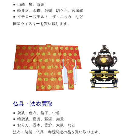
山崎、響、白州
軽井沢、余市、竹鶴、駒ケ岳、宮城峡
イチローズモルト、ザ・ニッカ など
国産ウィスキーを買い取ります。
仏具・法衣買取
袈裟、色衣、絡子、中啓
輪袈裟、座具、銅鑼、如意
おりん、香木、香炉、太鼓 など
法衣・袈裟・仏具・寺院関連の品を買い取ります。