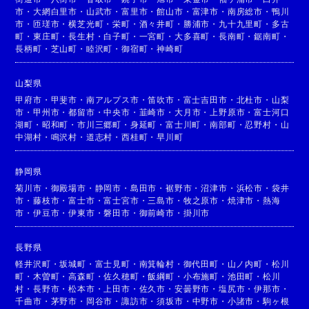
市
・
大網白里市
・
山武市
・
富里市
・
館山市
・
富津市
・
南房総市
・
鴨川
市
・
匝瑳市
・
横芝光町
・
栄町
・
酒々井町
・
勝浦市
・
九十九里町
・
多古
町
・
東庄町
・
長生村
・
白子町
・
一宮町
・
大多喜町
・
長南町
・
鋸南町
・
長柄町
・
芝山町
・
睦沢町
・
御宿町
・
神崎町
山梨県
甲府市
・
甲斐市
・
南アルプス市
・
笛吹市
・
富士吉田市
・
北杜市
・
山梨
市
・
甲州市
・
都留市
・
中央市
・
韮崎市
・
大月市
・
上野原市
・
富士河口
湖町
・
昭和町
・
市川三郷町
・
身延町
・
富士川町
・
南部町
・
忍野村
・
山
中湖村
・
鳴沢村
・
道志村
・
西桂町
・
早川町
静岡県
菊川市
・
御殿場市
・
静岡市
・
島田市
・
裾野市
・
沼津市
・
浜松市
・
袋井
市
・
藤枝市
・
富士市
・
富士宮市
・
三島市
・
牧之原市
・
焼津市
・
熱海
市
・
伊豆市
・
伊東市
・
磐田市
・
御前崎市
・
掛川市
長野県
軽井沢町
・
坂城町
・
富士見町
・
南箕輪村
・
御代田町
・
山ノ内町
・
松川
町
・
木曽町
・
高森町
・
佐久穂町
・
飯綱町
・
小布施町
・
池田町
・
松川
村
・
長野市
・
松本市
・
上田市
・
佐久市
・
安曇野市
・
塩尻市
・
伊那市
・
千曲市
・
茅野市
・
岡谷市
・
諏訪市
・
須坂市
・
中野市
・
小諸市
・
駒ヶ根