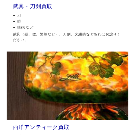
武具・刀剣買取
刀
鎧
鉄砲 など
武具（鎧、兜、陣笠など）、刀剣、火縄銃などあればお譲りく
ださい。
西洋アンティーク買取