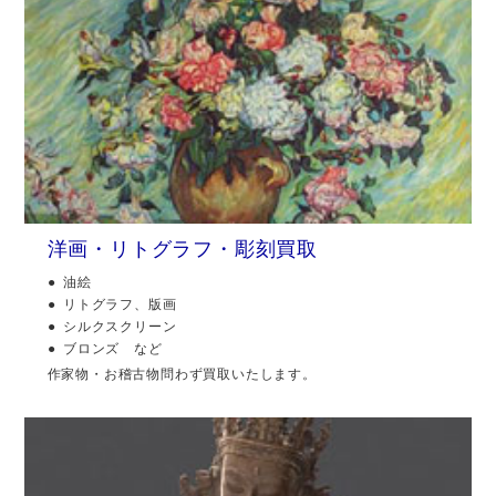
洋画・リトグラフ・彫刻買取
油絵
リトグラフ、版画
シルクスクリーン
ブロンズ など
作家物・お稽古物問わず買取いたします。