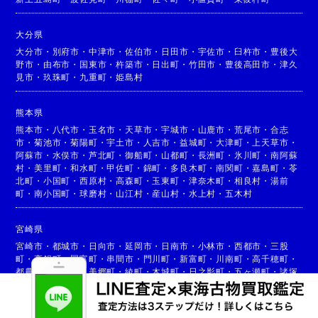
大分県
大分市
・
別府市
・
中津市
・
佐伯市
・
日田市
・
宇佐市
・
臼杵市
・
豊後大
野市
・
由布市
・
国東市
・
杵築市
・
日出町
・
竹田市
・
豊後高田市
・
津久
見市
・
玖珠町
・
九重町
・
姫島村
熊本県
熊本市
・
八代市
・
玉名市
・
天草市
・
宇城市
・
山鹿市
・
荒尾市
・
合志
市
・
菊池市
・
菊陽町
・
宇土市
・
人吉市
・
益城町
・
大津町
・
上天草市
・
阿蘇市
・
水俣市
・
芦北町
・
御船町
・
山都町
・
長洲町
・
氷川町
・
南阿蘇
村
・
美里町
・
和水町
・
甲佐町
・
錦町
・
多良木町
・
南関町
・
嘉島町
・
苓
北町
・
小国町
・
西原村
・
高森町
・
玉東町
・
津奈木町
・
相良村
・
湯前
町
・
南小国町
・
球磨村
・
山江村
・
産山村
・
水上村
・
五木村
宮崎県
宮崎市
・
都城市
・
日向市
・
延岡市
・
日南市
・
小林市
・
西都市
・
三股
町
・
高鍋町
・
国富町
・
串間市
・
門川町
・
新富町
・
川南町
・
高千穂町
・
都農町
・
高原町
・
美郷町
・
綾町
・
木城町
・
日之影町
・
五ヶ瀬町
・
諸塚
村
・
椎葉村
・
西米良村