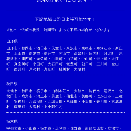
下記地域は即日出張可能です！
※
他のご依頼の状況、時間帯によって不可の場合がございます。
山形県
山形市
・
鶴岡市
・
酒田市
・
天童市
・
米沢市
・
東根市
・
寒河江市
・
新庄
市
・
上山市
・
南陽市
・
長井市
・
村山市
・
高畠町
・
庄内町
・
河北町
・
尾
花沢市
・
川西町
・
遊佐町
・
白鷹町
・
山辺町
・
中山町
・
最上町
・
大江
町
・
真室川町
・
小国町
・
大石田町
・
飯豊町
・
朝日町
・
三川町
・
金山
町
・
西川町
・
戸沢村
・
舟形町
・
鮭川村
・
大蔵村
秋田県
大仙市
・
秋田市
・
横手市
・
由利本荘市
・
大館市
・
能代市
・
湯沢市
・
北
秋田市
・
鹿角市
・
潟上市
・
男鹿市
・
仙北市
・
美郷町
・
にかほ市
・
三種
町
・
羽後町
・
八郎潟町
・
五城目町
・
八峰町
・
小坂町
・
井川町
・
東成瀬
村
・
藤里町
・
大潟村
・
上小阿仁村
栃木県
宇都宮市
・
小山市
・
栃木市
・
足利市
・
佐野市
・
那須塩原市
・
鹿沼市
・