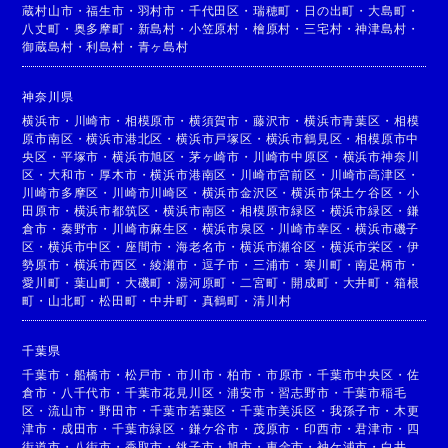
蔵村山市
・
福生市
・
羽村市
・
千代田区
・
瑞穂町
・
日の出町
・
大島町
・
八丈町
・
奥多摩町
・
新島村
・
小笠原村
・
檜原村
・
三宅村
・
神津島村
・
御蔵島村
・
利島村
・
青ヶ島村
神奈川県
横浜市
・
川崎市
・
相模原市
・
横須賀市
・
藤沢市
・
横浜市青葉区
・
相模
原市南区
・
横浜市港北区
・
横浜市戸塚区
・
横浜市鶴見区
・
相模原市中
央区
・
平塚市
・
横浜市旭区
・
茅ヶ崎市
・
川崎市中原区
・
横浜市神奈川
区
・
大和市
・
厚木市
・
横浜市港南区
・
川崎市宮前区
・
川崎市高津区
・
川崎市多摩区
・
川崎市川崎区
・
横浜市金沢区
・
横浜市保土ケ谷区
・
小
田原市
・
横浜市都筑区
・
横浜市南区
・
相模原市緑区
・
横浜市緑区
・
鎌
倉市
・
秦野市
・
川崎市麻生区
・
横浜市泉区
・
川崎市幸区
・
横浜市磯子
区
・
横浜市中区
・
座間市
・
海老名市
・
横浜市瀬谷区
・
横浜市栄区
・
伊
勢原市
・
横浜市西区
・
綾瀬市
・
逗子市
・
三浦市
・
寒川町
・
南足柄市
・
愛川町
・
葉山町
・
大磯町
・
湯河原町
・
二宮町
・
開成町
・
大井町
・
箱根
町
・
山北町
・
松田町
・
中井町
・
真鶴町
・
清川村
千葉県
千葉市
・
船橋市
・
松戸市
・
市川市
・
柏市
・
市原市
・
千葉市中央区
・
佐
倉市
・
八千代市
・
千葉市花見川区
・
浦安市
・
習志野市
・
千葉市稲毛
区
・
流山市
・
野田市
・
千葉市若葉区
・
千葉市美浜区
・
我孫子市
・
木更
津市
・
成田市
・
千葉市緑区
・
鎌ケ谷市
・
茂原市
・
印西市
・
君津市
・
四
街道市
・
八街市
・
香取市
・
銚子市
・
旭市
・
東金市
・
袖ケ浦市
・
白井