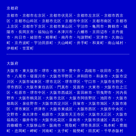
京都府
京都市
・
京都市右京区
・
京都市伏見区
・
京都市左京区
・
京都市西京
区
・
京都市山科区
・
京都市北区
・
京都市中京区
・
京都市南区
・
京都市
上京区
・
京都市下京区
・
京都市東山区
・
宇治市
・
亀岡市
・
舞鶴市
・
城
陽市
・
長岡京市
・
福知山市
・
木津川市
・
八幡市
・
京田辺市
・
京丹後
市
・
向日市
・
綾部市
・
精華町
・
南丹市
・
与謝野町
・
宮津市
・
久御山
町
・
京丹波町
・
宇治田原町
・
大山崎町
・
井手町
・
和束町
・
南山城村
・
伊根町
・
笠置町
大阪府
大阪市
・
東大阪市
・
堺市
・
枚方市
・
豊中市
・
高槻市
・
吹田市
・
茨木
市
・
八尾市
・
寝屋川市
・
大阪市平野区
・
岸和田市
・
和泉市
・
大阪市淀
川区
・
大阪市城東区
・
堺市北区
・
堺市堺区
・
守口市
・
大阪市生野区
・
堺市西区
・
大阪市東住吉区
・
門真市
・
箕面市
・
大東市
・
大阪市住之江
区
・
松原市
・
堺市中区
・
大阪市西成区
・
富田林市
・
羽曳野市
・
河内長
野市
・
大阪市鶴見区
・
大阪市北区
・
大阪市阿倍野区
・
池田市
・
大阪市
都島区
・
泉佐野市
・
大阪市西淀川区
・
貝塚市
・
大阪市旭区
・
大阪市港
区
・
堺市東区
・
摂津市
・
大阪市東成区
・
大阪市西区
・
大阪市中央区
・
交野市
・
泉大津市
・
柏原市
・
大阪市天王寺区
・
大阪市大正区
・
大阪市
福島区
・
藤井寺市
・
大阪市此花区
・
泉南市
・
大阪市浪速区
・
高石市
・
四條畷市
・
大阪狭山市
・
阪南市
・
熊取町
・
堺市美原区
・
島本町
・
豊能
町
・
忠岡町
・
岬町
・
河南町
・
太子町
・
能勢町
・
田尻町
・
千早赤阪村