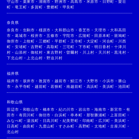
守山市
・
栗東市
・
湖南市
・
野洲市
・
高島市
・
米原市
・
日野町
・
愛荘
町
・
竜王町
・
多賀町
・
豊郷町
・
甲良町
奈良県
奈良市
・
生駒市
・
橿原市
・
大和郡山市
・
香芝市
・
天理市
・
大和高田
市
・
葛城市
・
桜井市
・
五條市
・
宇陀市
・
広陵町
・
田原本町
・
斑鳩町
・
御所市
・
上牧町
・
三郷町
・
平群町
・
王寺町
・
大淀町
・
河合町
・
川西
町
・
安堵町
・
吉野町
・
高取町
・
三宅町
・
下市町
・
明日香村
・
十津川
村
・
山添村
・
御杖村
・
東吉野村
・
曽爾村
・
川上村
・
天川村
・
黒滝村
・
下北山村
・
上北山村
・
野迫川村
福井県
福井市
・
坂井市
・
敦賀市
・
越前市
・
鯖江市
・
大野市
・
小浜市
・
勝山
市
・
永平寺町
・
越前町
・
若狭町
・
南越前町
・
高浜町
・
美浜町
・
池田町
和歌山県
田辺市
・
和歌山市
・
橋本市
・
紀の川市
・
岩出市
・
海南市
・
新宮市
・
有
田市
・
有田川町
・
御坊市
・
白浜町
・
串本町
・
那智勝浦町
・
上富田町
・
みなべ町
・
湯浅町
・
日高川町
・
紀美野町
・
印南町
・
広川町
・
美浜町
・
日高町
・
由良町
・
九度山町
・
すさみ町
・
高野町
・
太地町
・
古座川町
・
北山村