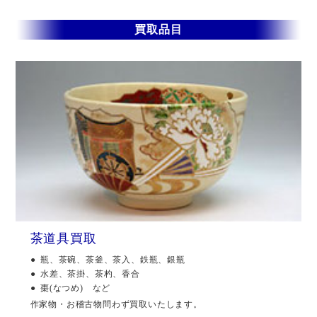
買取品目
茶道具買取
瓶、茶碗、茶釜、茶入、鉄瓶、銀瓶
水差、茶掛、茶杓、香合
棗(なつめ) など
作家物・お稽古物問わず買取いたします。