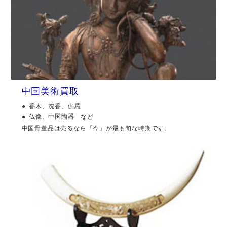
中国美術買取
香木、沈香、伽羅
仏像、中国陶器 など
中国骨董品は売るなら「今」が最も旬な時期です。