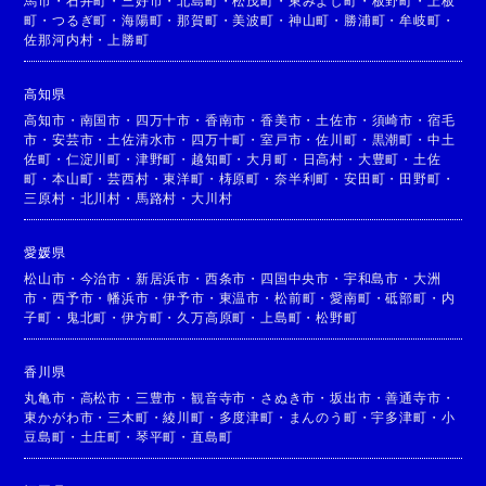
馬市
・
石井町
・
三好市
・
北島町
・
松茂町
・
東みよし町
・
板野町
・
上板
町
・
つるぎ町
・
海陽町
・
那賀町
・
美波町
・
神山町
・
勝浦町
・
牟岐町
・
佐那河内村
・
上勝町
高知県
高知市
・
南国市
・
四万十市
・
香南市
・
香美市
・
土佐市
・
須崎市
・
宿毛
市
・
安芸市
・
土佐清水市
・
四万十町
・
室戸市
・
佐川町
・
黒潮町
・
中土
佐町
・
仁淀川町
・
津野町
・
越知町
・
大月町
・
日高村
・
大豊町
・
土佐
町
・
本山町
・
芸西村
・
東洋町
・
梼原町
・
奈半利町
・
安田町
・
田野町
・
三原村
・
北川村
・
馬路村
・
大川村
愛媛県
松山市
・
今治市
・
新居浜市
・
西条市
・
四国中央市
・
宇和島市
・
大洲
市
・
西予市
・
幡浜市
・
伊予市
・
東温市
・
松前町
・
愛南町
・
砥部町
・
内
子町
・
鬼北町
・
伊方町
・
久万高原町
・
上島町
・
松野町
香川県
丸亀市
・
高松市
・
三豊市
・
観音寺市
・
さぬき市
・
坂出市
・
善通寺市
・
東かがわ市
・
三木町
・
綾川町
・
多度津町
・
まんのう町
・
宇多津町
・
小
豆島町
・
土庄町
・
琴平町
・
直島町