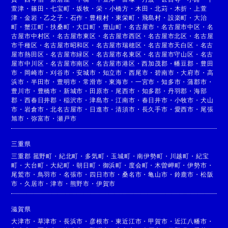
萱津
・
篠田
・
七宝町
・
坂牧
・
栄
・
小橋方
・
木田
・
北苅
・
木折
・
上萱
津
・
金岩
・
乙之子
・
石作
・
豊根村
・
東栄町
・
飛島村
・
設楽町
・
大治
町
・
蟹江町
・
扶桑町
・
大口町
・
豊山町
・
名古屋市
・
名古屋市中区
・
名
古屋市中村区
・
名古屋市東区
・
名古屋市西区
・
名古屋市北区
・
名古屋
市千種区
・
名古屋市昭和区
・
名古屋市瑞穂区
・
名古屋市天白区
・
名古
屋市熱田区
・
名古屋市緑区
・
名古屋市名東区
・
名古屋市守山区
・
名古
屋市中川区
・
名古屋市南区
・
名古屋市港区
・
西加茂郡
・
幡豆郡
・
豊田
市
・
岡崎市
・
刈谷市
・
安城市
・
知立市
・
西尾市
・
碧南市
・
大府市
・
高
浜市
・
半田市
・
豊明市
・
常滑市
・
東海市
・
一宮市
・
知多市
・
蒲郡市
・
豊川市
・
豊橋市
・
新城市
・
田原市
・
尾西市
・
知多郡
・
丹羽郡
・
海部
郡
・
西春日井郡
・
稲沢市
・
津島市
・
江南市
・
春日井市
・
小牧市
・
犬山
市
・
岩倉市
・
北名古屋市
・
日進市
・
清須市
・
長久手市
・
愛西市
・
尾張
旭市
・
弥富市
・
瀬戸市
三重県
三重郡 菰野町
・
紀北町
・
多気町
・
玉城町
・
南伊勢町
・
川越町
・
紀宝
町
・
大台町
・
大紀町
・
朝日町
・
御浜町
・
度会町
・
木曽岬町
・
伊勢市
・
尾鷲市
・
鳥羽市
・
名張市
・
四日市市
・
桑名市
・
亀山市
・
鈴鹿市
・
松阪
市
・
久居市
・
津市
・
熊野市
・
伊賀市
滋賀県
大津市
・
草津市
・
長浜市
・
彦根市
・
東近江市
・
甲賀市
・
近江八幡市
・