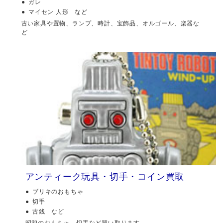
ガレ
マイセン 人形 など
古い家具や置物、ランプ、時計、宝飾品、オルゴール、楽器な
ど
アンティーク玩具・切手・コイン買取
ブリキのおもちゃ
切手
古銭 など
昭和のおもちゃ、切手など買い取ります。