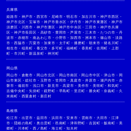
兵庫県
姫路市
・
神戸市
・
西宮市
・
尼崎市
・
明石市
・
加古川市
・
神戸市西区
・
神戸市北区
・
宝塚市
・
神戸市垂水区
・
伊丹市
・
神戸市東灘区
・
神戸市
須磨区
・
川西市
・
神戸市灘区
・
神戸市中央区
・
三田市
・
神戸市兵庫
区
・
神戸市長田区
・
高砂市
・
豊岡市
・
芦屋市
・
三木市
・
たつの市
・
丹
波市
・
赤穂市
・
南あわじ市
・
小野市
・
加西市
・
洲本市
・
篠山市
・
淡路
市
・
西脇市
・
宍粟市
・
加東市
・
太子町
・
播磨町
・
朝来市
・
猪名川町
・
相生市
・
稲美町
・
養父市
・
多可町
・
福崎町
・
香美町
・
佐用町
・
上郡
町
・
市川町
・
新温泉町
・
神河町
岡山県
岡山市
・
倉敷市
・
岡山市北区
・
岡山市南区
・
岡山市中区
・
津山市
・
岡
山市東区
・
総社市
・
玉野市
・
笠岡市
・
真庭市
・
井原市
・
瀬戸内市
・
赤
磐市
・
備前市
・
浅口市
・
新見市
・
高梁市
・
美作市
・
美咲町
・
和気町
・
吉備中央町
・
矢掛町
・
鏡野町
・
早島町
・
里庄町
・
勝央町
・
奈義町
・
久
米南町
・
西粟倉村
・
新庄村
島根県
松江市
・
出雲市
・
益田市
・
浜田市
・
安来市
・
雲南市
・
大田市
・
江津
市
・
隠岐の島町
・
奥出雲町
・
邑南町
・
津和野町
・
吉賀町
・
飯南町
・
美
郷町
・
川本町
・
西ノ島町
・
海士町
・
知夫村