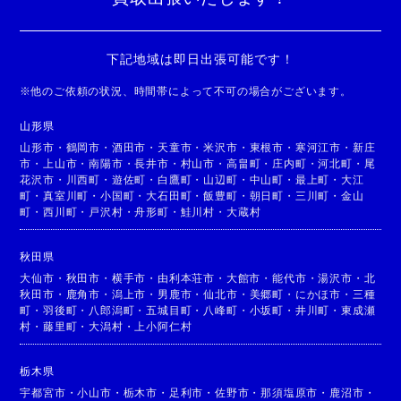
下記地域は即日出張可能です！
※
他のご依頼の状況、時間帯によって不可の場合がございます。
山形県
山形市
・
鶴岡市
・
酒田市
・
天童市
・
米沢市
・
東根市
・
寒河江市
・
新庄
市
・
上山市
・
南陽市
・
長井市
・
村山市
・
高畠町
・
庄内町
・
河北町
・
尾
花沢市
・
川西町
・
遊佐町
・
白鷹町
・
山辺町
・
中山町
・
最上町
・
大江
町
・
真室川町
・
小国町
・
大石田町
・
飯豊町
・
朝日町
・
三川町
・
金山
町
・
西川町
・
戸沢村
・
舟形町
・
鮭川村
・
大蔵村
秋田県
大仙市
・
秋田市
・
横手市
・
由利本荘市
・
大館市
・
能代市
・
湯沢市
・
北
秋田市
・
鹿角市
・
潟上市
・
男鹿市
・
仙北市
・
美郷町
・
にかほ市
・
三種
町
・
羽後町
・
八郎潟町
・
五城目町
・
八峰町
・
小坂町
・
井川町
・
東成瀬
村
・
藤里町
・
大潟村
・
上小阿仁村
栃木県
宇都宮市
・
小山市
・
栃木市
・
足利市
・
佐野市
・
那須塩原市
・
鹿沼市
・