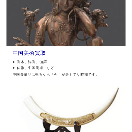
中国美術買取
香木、沈香、伽羅
仏像、中国陶器 など
中国骨董品は売るなら「今」が最も旬な時期です。