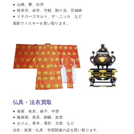
山崎、響、白州
軽井沢、余市、竹鶴、駒ケ岳、宮城峡
イチローズモルト、ザ・ニッカ など
国産ウィスキーを買い取ります。
仏具・法衣買取
袈裟、色衣、絡子、中啓
輪袈裟、座具、銅鑼、如意
おりん、香木、香炉、太鼓 など
法衣・袈裟・仏具・寺院関連の品を買い取ります。