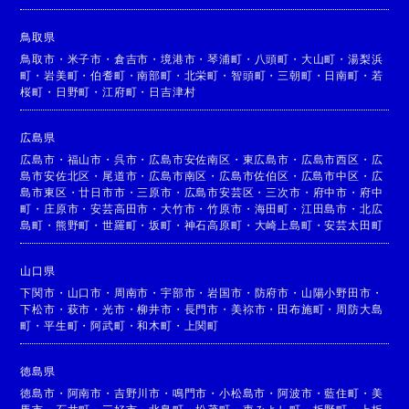
鳥取県
鳥取市
・
米子市
・
倉吉市
・
境港市
・
琴浦町
・
八頭町
・
大山町
・
湯梨浜
町
・
岩美町
・
伯耆町
・
南部町
・
北栄町
・
智頭町
・
三朝町
・
日南町
・
若
桜町
・
日野町
・
江府町
・
日吉津村
広島県
広島市
・
福山市
・
呉市
・
広島市安佐南区
・
東広島市
・
広島市西区
・
広
島市安佐北区
・
尾道市
・
広島市南区
・
広島市佐伯区
・
広島市中区
・
広
島市東区
・
廿日市市
・
三原市
・
広島市安芸区
・
三次市
・
府中市
・
府中
町
・
庄原市
・
安芸高田市
・
大竹市
・
竹原市
・
海田町
・
江田島市
・
北広
島町
・
熊野町
・
世羅町
・
坂町
・
神石高原町
・
大崎上島町
・
安芸太田町
山口県
下関市
・
山口市
・
周南市
・
宇部市
・
岩国市
・
防府市
・
山陽小野田市
・
下松市
・
萩市
・
光市
・
柳井市
・
長門市
・
美祢市
・
田布施町
・
周防大島
町
・
平生町
・
阿武町
・
和木町
・
上関町
徳島県
徳島市
・
阿南市
・
吉野川市
・
鳴門市
・
小松島市
・
阿波市
・
藍住町
・
美