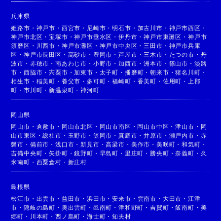
兵庫県
姫路市
・
神戸市
・
西宮市
・
尼崎市
・
明石市
・
加古川市
・
神戸市西区
・
神戸市北区
・
宝塚市
・
神戸市垂水区
・
伊丹市
・
神戸市東灘区
・
神戸市
須磨区
・
川西市
・
神戸市灘区
・
神戸市中央区
・
三田市
・
神戸市兵庫
区
・
神戸市長田区
・
高砂市
・
豊岡市
・
芦屋市
・
三木市
・
たつの市
・
丹
波市
・
赤穂市
・
南あわじ市
・
小野市
・
加西市
・
洲本市
・
篠山市
・
淡路
市
・
西脇市
・
宍粟市
・
加東市
・
太子町
・
播磨町
・
朝来市
・
猪名川町
・
相生市
・
稲美町
・
養父市
・
多可町
・
福崎町
・
香美町
・
佐用町
・
上郡
町
・
市川町
・
新温泉町
・
神河町
岡山県
岡山市
・
倉敷市
・
岡山市北区
・
岡山市南区
・
岡山市中区
・
津山市
・
岡
山市東区
・
総社市
・
玉野市
・
笠岡市
・
真庭市
・
井原市
・
瀬戸内市
・
赤
磐市
・
備前市
・
浅口市
・
新見市
・
高梁市
・
美作市
・
美咲町
・
和気町
・
吉備中央町
・
矢掛町
・
鏡野町
・
早島町
・
里庄町
・
勝央町
・
奈義町
・
久
米南町
・
西粟倉村
・
新庄村
島根県
松江市
・
出雲市
・
益田市
・
浜田市
・
安来市
・
雲南市
・
大田市
・
江津
市
・
隠岐の島町
・
奥出雲町
・
邑南町
・
津和野町
・
吉賀町
・
飯南町
・
美
郷町
・
川本町
・
西ノ島町
・
海士町
・
知夫村