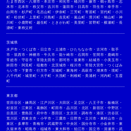
たま市西区
・
八潮市
・
本庄市
・
和光市
・
桶川市
・
蕨市
・
鶴ヶ島市
・
志
木市
・
北本市
・
秩父市
・
吉川市
・
蓮田市
・
日高市
・
羽生市
・
幸手市
・
白岡市
・
杉戸町
・
毛呂山町
・
伊奈町
・
三芳町
・
寄居町
・
宮代町
・
小川
町
・
松伏町
・
上里町
・
川島町
・
吉見町
・
嵐山町
・
滑川町
・
鳩山町
・
神
川町
・
小鹿野町
・
越生町
・
ときがわ町
・
美里町
・
皆野町
・
横瀬町
・
長
瀞町
・
東秩父村
茨城県
水戸市
・
つくば市
・
日立市
・
土浦市
・
ひたちなか市
・
古河市
・
取手
市
・
筑西市
・
神栖市
・
牛久市
・
龍ケ崎市
・
石岡市
・
笠間市
・
鹿嶋市
・
常総市
・
守谷市
・
常陸太田市
・
那珂市
・
坂東市
・
結城市
・
小美玉市
・
鉾田市
・
阿見町
・
稲敷市
・
北茨城市
・
桜川市
・
常陸大宮市
・
つくばみ
らい市
・
下妻市
・
行方市
・
茨城町
・
東海村
・
高萩市
・
潮来市
・
境町
・
八千代町
・
城里町
・
大子町
・
大洗町
・
利根町
・
美浦村
・
河内町
・
五霞
町
東京都
世田谷区
・
練馬区
・
江戸川区
・
大田区
・
足立区
・
八王子市
・
板橋区
・
杉並区
・
江東区
・
葛飾区
・
町田市
・
品川区
・
北区
・
新宿区
・
中野区
・
目黒区
・
豊島区
・
府中市
・
墨田区
・
文京区
・
調布市
・
港区
・
渋谷区
・
荒川区
・
西東京市
・
小平市
・
三鷹市
・
日野市
・
立川市
・
東村山市
・
台
東区
・
多摩市
・
青梅市
・
武蔵野市
・
中央区
・
国分寺市
・
小金井市
・
東
久留米市
・
昭島市
・
稲城市
・
東大和市
・
狛江市
・
国立市
・
清瀬市
・
武