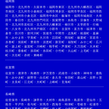
福岡県
福岡市
・
北九州市
・
久留米市
・
福岡市東区
・
北九州市八幡西区
・
福岡
市南区
・
北九州市小倉南区
・
福岡市博多区
・
福岡市早良区
・
福岡市西
区
・
北九州市小倉北区
・
福岡市中央区
・
飯塚市
・
福岡市城南区
・
大牟
田市
・
春日市
・
北九州市門司区
・
筑紫野市
・
糸島市
・
宗像市
・
大野城
市
・
北九州市若松区
・
北九州市八幡東区
・
柳川市
・
太宰府市
・
行橋
市
・
八女市
・
北九州市戸畑区
・
小郡市
・
古賀市
・
直方市
・
福津市
・
朝
倉市
・
田川市
・
那珂川町
・
筑後市
・
中間市
・
志免町
・
粕屋町
・
嘉麻
市
・
みやま市
・
宇美町
・
大川市
・
苅田町
・
岡垣町
・
篠栗町
・
宮若市
・
水巻町
・
筑前町
・
豊前市
・
須恵町
・
新宮町
・
福智町
・
みやこ町
・
広川
町
・
築上町
・
遠賀町
・
川崎町
・
鞍手町
・
芦屋町
・
大刀洗町
・
大木町
・
桂川町
・
香春町
・
添田町
・
糸田町
・
小竹町
・
久山町
・
上毛町
・
吉富
町
・
大任町
・
赤村
・
東峰村
佐賀県
佐賀市
・
唐津市
・
鳥栖市
・
伊万里市
・
武雄市
・
小城市
・
神埼市
・
鹿島
市
・
みやき町
・
嬉野市
・
白石町
・
多久市
・
有田町
・
基山町
・
吉野ヶ里
町
・
太良町
・
江北町
・
大町町
・
上峰町
・
玄海町
長崎県
佐世保市
・
長崎市
・
諫早市
・
大村市
・
南島原市
・
島原市
・
雲仙市
・
五
島市
・
平戸市
・
長与町
・
対馬市
・
西海市
・
時津町
・
壱岐市
・
松浦市
・
新上五島町
・
波佐見町
・
川棚町
・
佐々町
・
小値賀町
・
東彼杵町