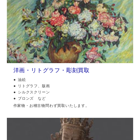
洋画・リトグラフ・彫刻買取
油絵
リトグラフ、版画
シルクスクリーン
ブロンズ など
作家物・お稽古物問わず買取いたします。