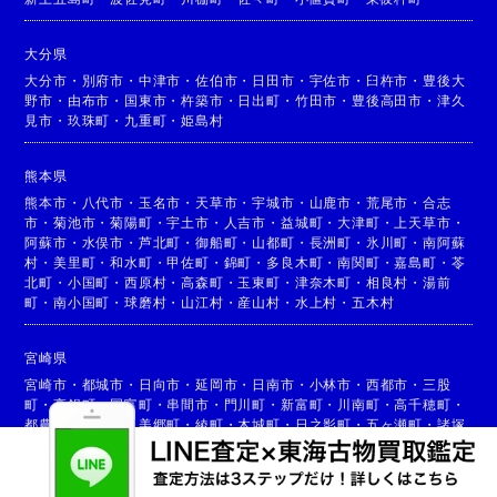
大分県
大分市
・
別府市
・
中津市
・
佐伯市
・
日田市
・
宇佐市
・
臼杵市
・
豊後大
野市
・
由布市
・
国東市
・
杵築市
・
日出町
・
竹田市
・
豊後高田市
・
津久
見市
・
玖珠町
・
九重町
・
姫島村
熊本県
熊本市
・
八代市
・
玉名市
・
天草市
・
宇城市
・
山鹿市
・
荒尾市
・
合志
市
・
菊池市
・
菊陽町
・
宇土市
・
人吉市
・
益城町
・
大津町
・
上天草市
・
阿蘇市
・
水俣市
・
芦北町
・
御船町
・
山都町
・
長洲町
・
氷川町
・
南阿蘇
村
・
美里町
・
和水町
・
甲佐町
・
錦町
・
多良木町
・
南関町
・
嘉島町
・
苓
北町
・
小国町
・
西原村
・
高森町
・
玉東町
・
津奈木町
・
相良村
・
湯前
町
・
南小国町
・
球磨村
・
山江村
・
産山村
・
水上村
・
五木村
宮崎県
宮崎市
・
都城市
・
日向市
・
延岡市
・
日南市
・
小林市
・
西都市
・
三股
町
・
高鍋町
・
国富町
・
串間市
・
門川町
・
新富町
・
川南町
・
高千穂町
・
都農町
・
高原町
・
美郷町
・
綾町
・
木城町
・
日之影町
・
五ヶ瀬町
・
諸塚
村
・
椎葉村
・
西米良村