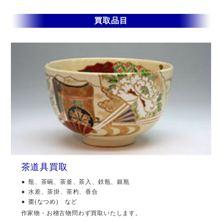
買取品目
茶道具買取
瓶、茶碗、茶釜、茶入、鉄瓶、銀瓶
水差、茶掛、茶杓、香合
棗(なつめ) など
作家物・お稽古物問わず買取いたします。