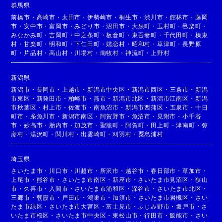
群馬県
前橋市
・
高崎市
・
太田市
・
伊勢崎市
・
桐生市
・
渋川市
・
館林市
・
藤岡
市
・
安中市
・
富岡市
・
みどり市
・
沼田市
・
大泉町
・
玉村町
・
邑楽町
・
みなかみ町
・
吉岡町
・
中之条町
・
板倉町
・
東吾妻町
・
千代田町
・
榛東
村
・
甘楽町
・
明和町
・
下仁田町
・
嬬恋村
・
昭和村
・
草津町
・
長野原
町
・
片品村
・
高山村
・
川場村
・
南牧村
・
神流町
・
上野村
新潟県
新潟市
・
長岡市
・
上越市
・
新潟市中央区
・
新潟市西区
・
三条市
・
新潟
市東区
・
新発田市
・
柏崎市
・
燕市
・
新潟市北区
・
新潟市江南区
・
新潟
市秋葉区
・
村上市
・
佐渡市
・
南魚沼市
・
新潟市西蒲区
・
五泉市
・
十日
町市
・
糸魚川市
・
新潟市南区
・
阿賀野市
・
魚沼市
・
見附市
・
小千谷
市
・
妙高市
・
胎内市
・
加茂市
・
聖籠町
・
阿賀町
・
田上町
・
津南町
・
弥
彦村
・
湯沢町
・
関川村
・
出雲崎町
・
刈羽村
・
粟島浦村
埼玉県
さいたま市
・
川口市
・
川越市
・
所沢市
・
越谷市
・
春日部市
・
草加市
・
上尾市
・
熊谷市
・
さいたま市南区
・
新座市
・
さいたま市見沼区
・
狭山
市
・
久喜市
・
入間市
・
さいたま市浦和区
・
深谷市
・
さいたま市北区
・
三郷市
・
朝霞市
・
戸田市
・
鴻巣市
・
加須市
・
さいたま市岩槻区
・
さい
たま市緑区
・
さいたま市大宮区
・
富士見市
・
ふじみ野市
・
坂戸市
・
さ
いたま市桜区
・
さいたま市中央区
・
東松山市
・
行田市
・
飯能市
・
さい