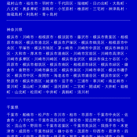
蔵村山市
・
福生市
・
羽村市
・
千代田区
・
瑞穂町
・
日の出町
・
大島町
・
八丈町
・
奥多摩町
・
新島村
・
小笠原村
・
檜原村
・
三宅村
・
神津島村
・
御蔵島村
・
利島村
・
青ヶ島村
神奈川県
横浜市
・
川崎市
・
相模原市
・
横須賀市
・
藤沢市
・
横浜市青葉区
・
相模
原市南区
・
横浜市港北区
・
横浜市戸塚区
・
横浜市鶴見区
・
相模原市中
央区
・
平塚市
・
横浜市旭区
・
茅ヶ崎市
・
川崎市中原区
・
横浜市神奈川
区
・
大和市
・
厚木市
・
横浜市港南区
・
川崎市宮前区
・
川崎市高津区
・
川崎市多摩区
・
川崎市川崎区
・
横浜市金沢区
・
横浜市保土ケ谷区
・
小
田原市
・
横浜市都筑区
・
横浜市南区
・
相模原市緑区
・
横浜市緑区
・
鎌
倉市
・
秦野市
・
川崎市麻生区
・
横浜市泉区
・
川崎市幸区
・
横浜市磯子
区
・
横浜市中区
・
座間市
・
海老名市
・
横浜市瀬谷区
・
横浜市栄区
・
伊
勢原市
・
横浜市西区
・
綾瀬市
・
逗子市
・
三浦市
・
寒川町
・
南足柄市
・
愛川町
・
葉山町
・
大磯町
・
湯河原町
・
二宮町
・
開成町
・
大井町
・
箱根
町
・
山北町
・
松田町
・
中井町
・
真鶴町
・
清川村
千葉県
千葉市
・
船橋市
・
松戸市
・
市川市
・
柏市
・
市原市
・
千葉市中央区
・
佐
倉市
・
八千代市
・
千葉市花見川区
・
浦安市
・
習志野市
・
千葉市稲毛
区
・
流山市
・
野田市
・
千葉市若葉区
・
千葉市美浜区
・
我孫子市
・
木更
津市
・
成田市
・
千葉市緑区
・
鎌ケ谷市
・
茂原市
・
印西市
・
君津市
・
四
街道市
・
八街市
・
香取市
・
銚子市
・
旭市
・
東金市
・
袖ケ浦市
・
白井