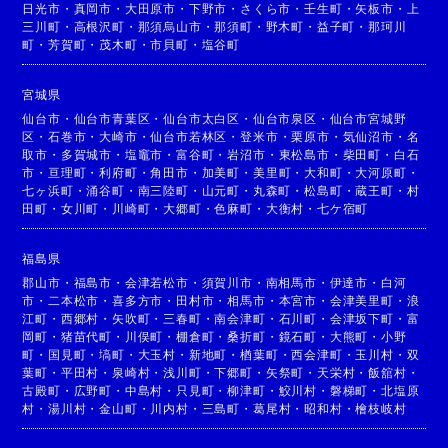
日光市
・
真岡市
・
大田原市
・
下野市
・
さくら市
・
壬生町
・
矢板市
・
上
三川町
・
高根沢町
・
那須烏山市
・
那須町
・
野木町
・
益子町
・
那珂川
町
・
芳賀町
・
茂木町
・
市貝町
・
塩谷町
宮城県
仙台市
・
仙台市青葉区
・
仙台市太白区
・
仙台市泉区
・
仙台市宮城野
区
・
石巻市
・
大崎市
・
仙台市若林区
・
登米市
・
栗原市
・
気仙沼市
・
名
取市
・
多賀城市
・
塩竈市
・
富谷町
・
岩沼市
・
東松島市
・
柴田町
・
白石
市
・
亘理町
・
利府町
・
角田市
・
加美町
・
美里町
・
大和町
・
大河原町
・
七ヶ浜町
・
涌谷町
・
南三陸町
・
山元町
・
丸森町
・
松島町
・
蔵王町
・
村
田町
・
女川町
・
川崎町
・
大郷町
・
色麻町
・
大衡村
・
七ケ宿町
福島県
郡山市
・
福島市
・
会津若松市
・
須賀川市
・
南相馬市
・
伊達市
・
白河
市
・
二本松市
・
喜多方市
・
田村市
・
相馬市
・
本宮市
・
会津美里町
・
浪
江町
・
西郷村
・
矢吹町
・
三春町
・
南会津町
・
石川町
・
会津坂下町
・
富
岡町
・
猪苗代町
・
川俣町
・
棚倉町
・
桑折町
・
鏡石町
・
大熊町
・
小野
町
・
国見町
・
塙町
・
大玉村
・
新地町
・
楢葉町
・
西会津町
・
玉川村
・
双
葉町
・
平田村
・
泉崎村
・
浅川町
・
下郷町
・
矢祭町
・
天栄村
・
飯舘村
・
古殿町
・
広野町
・
中島村
・
只見町
・
柳津町
・
鮫川村
・
磐梯町
・
北塩原
村
・
湯川村
・
金山町
・
川内村
・
三島町
・
葛尾村
・
昭和村
・
檜枝岐村