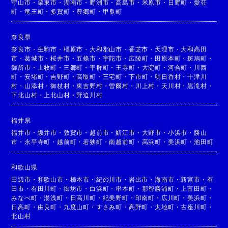
守山市
・
栗東市
・
湖南市
・
野洲市
・
高島市
・
米原市
・
日野町
・
愛荘
町
・
竜王町
・
多賀町
・
豊郷町
・
甲良町
奈良県
奈良市
・
生駒市
・
橿原市
・
大和郡山市
・
香芝市
・
天理市
・
大和高田
市
・
葛城市
・
桜井市
・
五條市
・
宇陀市
・
広陵町
・
田原本町
・
斑鳩町
・
御所市
・
上牧町
・
三郷町
・
平群町
・
王寺町
・
大淀町
・
河合町
・
川西
町
・
安堵町
・
吉野町
・
高取町
・
三宅町
・
下市町
・
明日香村
・
十津川
村
・
山添村
・
御杖村
・
東吉野村
・
曽爾村
・
川上村
・
天川村
・
黒滝村
・
下北山村
・
上北山村
・
野迫川村
福井県
福井市
・
坂井市
・
敦賀市
・
越前市
・
鯖江市
・
大野市
・
小浜市
・
勝山
市
・
永平寺町
・
越前町
・
若狭町
・
南越前町
・
高浜町
・
美浜町
・
池田町
和歌山県
田辺市
・
和歌山市
・
橋本市
・
紀の川市
・
岩出市
・
海南市
・
新宮市
・
有
田市
・
有田川町
・
御坊市
・
白浜町
・
串本町
・
那智勝浦町
・
上富田町
・
みなべ町
・
湯浅町
・
日高川町
・
紀美野町
・
印南町
・
広川町
・
美浜町
・
日高町
・
由良町
・
九度山町
・
すさみ町
・
高野町
・
太地町
・
古座川町
・
北山村