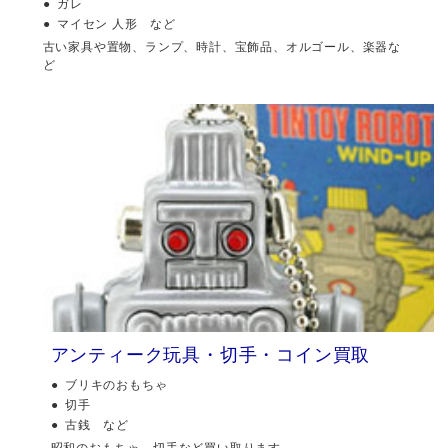
ガレ
マイセン 人形 など
古い家具や置物、ランプ、時計、宝飾品、オルゴール、楽器な
ど
アンティーク玩具・切手・コイン買取
ブリキのおもちゃ
切手
古銭 など
昭和のおもちゃ、切手など買い取ります。