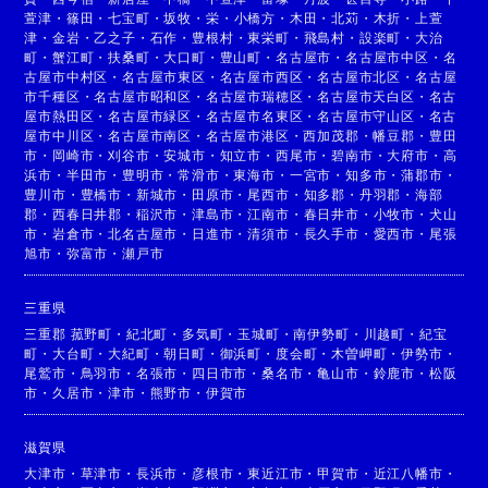
萱津
・
篠田
・
七宝町
・
坂牧
・
栄
・
小橋方
・
木田
・
北苅
・
木折
・
上萱
津
・
金岩
・
乙之子
・
石作
・
豊根村
・
東栄町
・
飛島村
・
設楽町
・
大治
町
・
蟹江町
・
扶桑町
・
大口町
・
豊山町
・
名古屋市
・
名古屋市中区
・
名
古屋市中村区
・
名古屋市東区
・
名古屋市西区
・
名古屋市北区
・
名古屋
市千種区
・
名古屋市昭和区
・
名古屋市瑞穂区
・
名古屋市天白区
・
名古
屋市熱田区
・
名古屋市緑区
・
名古屋市名東区
・
名古屋市守山区
・
名古
屋市中川区
・
名古屋市南区
・
名古屋市港区
・
西加茂郡
・
幡豆郡
・
豊田
市
・
岡崎市
・
刈谷市
・
安城市
・
知立市
・
西尾市
・
碧南市
・
大府市
・
高
浜市
・
半田市
・
豊明市
・
常滑市
・
東海市
・
一宮市
・
知多市
・
蒲郡市
・
豊川市
・
豊橋市
・
新城市
・
田原市
・
尾西市
・
知多郡
・
丹羽郡
・
海部
郡
・
西春日井郡
・
稲沢市
・
津島市
・
江南市
・
春日井市
・
小牧市
・
犬山
市
・
岩倉市
・
北名古屋市
・
日進市
・
清須市
・
長久手市
・
愛西市
・
尾張
旭市
・
弥富市
・
瀬戸市
三重県
三重郡 菰野町
・
紀北町
・
多気町
・
玉城町
・
南伊勢町
・
川越町
・
紀宝
町
・
大台町
・
大紀町
・
朝日町
・
御浜町
・
度会町
・
木曽岬町
・
伊勢市
・
尾鷲市
・
鳥羽市
・
名張市
・
四日市市
・
桑名市
・
亀山市
・
鈴鹿市
・
松阪
市
・
久居市
・
津市
・
熊野市
・
伊賀市
滋賀県
大津市
・
草津市
・
長浜市
・
彦根市
・
東近江市
・
甲賀市
・
近江八幡市
・