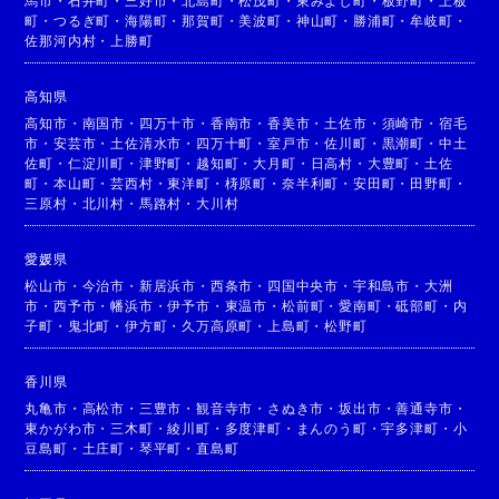
馬市
・
石井町
・
三好市
・
北島町
・
松茂町
・
東みよし町
・
板野町
・
上板
町
・
つるぎ町
・
海陽町
・
那賀町
・
美波町
・
神山町
・
勝浦町
・
牟岐町
・
佐那河内村
・
上勝町
高知県
高知市
・
南国市
・
四万十市
・
香南市
・
香美市
・
土佐市
・
須崎市
・
宿毛
市
・
安芸市
・
土佐清水市
・
四万十町
・
室戸市
・
佐川町
・
黒潮町
・
中土
佐町
・
仁淀川町
・
津野町
・
越知町
・
大月町
・
日高村
・
大豊町
・
土佐
町
・
本山町
・
芸西村
・
東洋町
・
梼原町
・
奈半利町
・
安田町
・
田野町
・
三原村
・
北川村
・
馬路村
・
大川村
愛媛県
松山市
・
今治市
・
新居浜市
・
西条市
・
四国中央市
・
宇和島市
・
大洲
市
・
西予市
・
幡浜市
・
伊予市
・
東温市
・
松前町
・
愛南町
・
砥部町
・
内
子町
・
鬼北町
・
伊方町
・
久万高原町
・
上島町
・
松野町
香川県
丸亀市
・
高松市
・
三豊市
・
観音寺市
・
さぬき市
・
坂出市
・
善通寺市
・
東かがわ市
・
三木町
・
綾川町
・
多度津町
・
まんのう町
・
宇多津町
・
小
豆島町
・
土庄町
・
琴平町
・
直島町