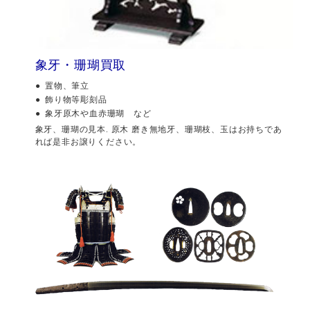
象牙・珊瑚買取
置物、筆立
飾り物等彫刻品
象牙原木や血赤珊瑚 など
象牙、珊瑚の見本. 原木 磨き無地牙、珊瑚枝、玉はお持ちであ
れば是非お譲りください。