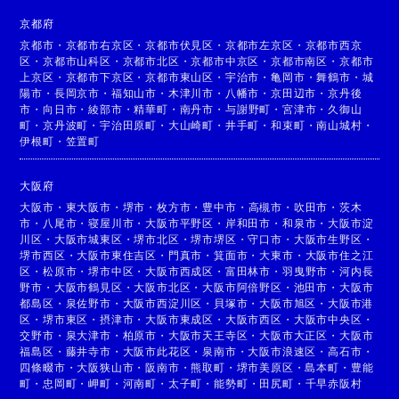
京都府
京都市
・
京都市右京区
・
京都市伏見区
・
京都市左京区
・
京都市西京
区
・
京都市山科区
・
京都市北区
・
京都市中京区
・
京都市南区
・
京都市
上京区
・
京都市下京区
・
京都市東山区
・
宇治市
・
亀岡市
・
舞鶴市
・
城
陽市
・
長岡京市
・
福知山市
・
木津川市
・
八幡市
・
京田辺市
・
京丹後
市
・
向日市
・
綾部市
・
精華町
・
南丹市
・
与謝野町
・
宮津市
・
久御山
町
・
京丹波町
・
宇治田原町
・
大山崎町
・
井手町
・
和束町
・
南山城村
・
伊根町
・
笠置町
大阪府
大阪市
・
東大阪市
・
堺市
・
枚方市
・
豊中市
・
高槻市
・
吹田市
・
茨木
市
・
八尾市
・
寝屋川市
・
大阪市平野区
・
岸和田市
・
和泉市
・
大阪市淀
川区
・
大阪市城東区
・
堺市北区
・
堺市堺区
・
守口市
・
大阪市生野区
・
堺市西区
・
大阪市東住吉区
・
門真市
・
箕面市
・
大東市
・
大阪市住之江
区
・
松原市
・
堺市中区
・
大阪市西成区
・
富田林市
・
羽曳野市
・
河内長
野市
・
大阪市鶴見区
・
大阪市北区
・
大阪市阿倍野区
・
池田市
・
大阪市
都島区
・
泉佐野市
・
大阪市西淀川区
・
貝塚市
・
大阪市旭区
・
大阪市港
区
・
堺市東区
・
摂津市
・
大阪市東成区
・
大阪市西区
・
大阪市中央区
・
交野市
・
泉大津市
・
柏原市
・
大阪市天王寺区
・
大阪市大正区
・
大阪市
福島区
・
藤井寺市
・
大阪市此花区
・
泉南市
・
大阪市浪速区
・
高石市
・
四條畷市
・
大阪狭山市
・
阪南市
・
熊取町
・
堺市美原区
・
島本町
・
豊能
町
・
忠岡町
・
岬町
・
河南町
・
太子町
・
能勢町
・
田尻町
・
千早赤阪村