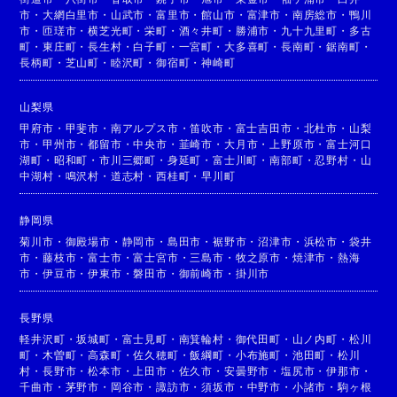
市
・
大網白里市
・
山武市
・
富里市
・
館山市
・
富津市
・
南房総市
・
鴨川
市
・
匝瑳市
・
横芝光町
・
栄町
・
酒々井町
・
勝浦市
・
九十九里町
・
多古
町
・
東庄町
・
長生村
・
白子町
・
一宮町
・
大多喜町
・
長南町
・
鋸南町
・
長柄町
・
芝山町
・
睦沢町
・
御宿町
・
神崎町
山梨県
甲府市
・
甲斐市
・
南アルプス市
・
笛吹市
・
富士吉田市
・
北杜市
・
山梨
市
・
甲州市
・
都留市
・
中央市
・
韮崎市
・
大月市
・
上野原市
・
富士河口
湖町
・
昭和町
・
市川三郷町
・
身延町
・
富士川町
・
南部町
・
忍野村
・
山
中湖村
・
鳴沢村
・
道志村
・
西桂町
・
早川町
静岡県
菊川市
・
御殿場市
・
静岡市
・
島田市
・
裾野市
・
沼津市
・
浜松市
・
袋井
市
・
藤枝市
・
富士市
・
富士宮市
・
三島市
・
牧之原市
・
焼津市
・
熱海
市
・
伊豆市
・
伊東市
・
磐田市
・
御前崎市
・
掛川市
長野県
軽井沢町
・
坂城町
・
富士見町
・
南箕輪村
・
御代田町
・
山ノ内町
・
松川
町
・
木曽町
・
高森町
・
佐久穂町
・
飯綱町
・
小布施町
・
池田町
・
松川
村
・
長野市
・
松本市
・
上田市
・
佐久市
・
安曇野市
・
塩尻市
・
伊那市
・
千曲市
・
茅野市
・
岡谷市
・
諏訪市
・
須坂市
・
中野市
・
小諸市
・
駒ヶ根