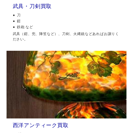
武具・刀剣買取
刀
鎧
鉄砲 など
武具（鎧、兜、陣笠など）、刀剣、火縄銃などあればお譲りく
ださい。
西洋アンティーク買取