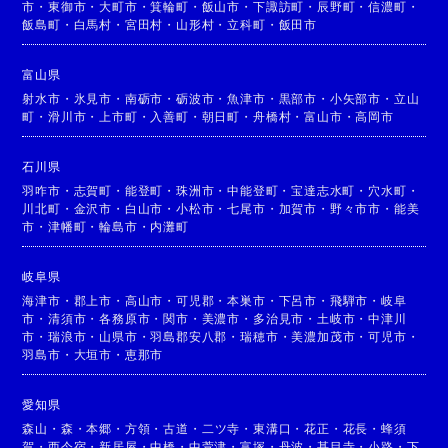
市
・
東御市
・
大町市
・
箕輪町
・
飯山市
・
下諏訪町
・
辰野町
・
信濃町
・
飯島町
・
白馬村
・
宮田村
・
山形村
・
立科町
・
飯田市
富山県
射水市
・
氷見市
・
南砺市
・
砺波市
・
魚津市
・
黒部市
・
小矢部市
・
立山
町
・
滑川市
・
上市町
・
入善町
・
朝日町
・
舟橋村
・
富山市
・
高岡市
石川県
羽咋市
・
志賀町
・
能登町
・
珠洲市
・
中能登町
・
宝達志水町
・
穴水町
・
川北町
・
金沢市
・
白山市
・
小松市
・
七尾市
・
加賀市
・
野々市市
・
能美
市
・
津幡町
・
輪島市
・
内灘町
岐阜県
海津市
・
郡上市
・
高山市
・
可児郡
・
本巣市
・
下呂市
・
飛騨市
・
岐阜
市
・
清須市
・
各務原市
・
関市
・
美濃市
・
多治見市
・
土岐市
・
中津川
市
・
瑞浪市
・
山県市
・
羽島郡安八郡
・
瑞穂市
・
美濃加茂市
・
可児市
・
羽島市
・
大垣市
・
恵那市
愛知県
森山
・
森
・
本郷
・
方領
・
古道
・
二ツ寺
・
東溝口
・
花正
・
花長
・
蜂須
賀
・
西今宿
・
新居屋
・
中橋
・
中萱津
・
富塚
・
丹波
・
甚目寺
・
小路
・
下