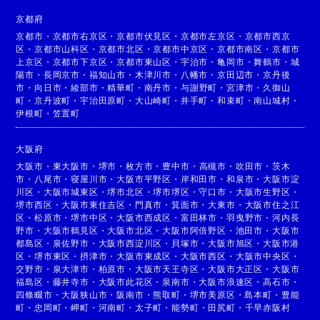
京都府
京都市
・
京都市右京区
・
京都市伏見区
・
京都市左京区
・
京都市西京
区
・
京都市山科区
・
京都市北区
・
京都市中京区
・
京都市南区
・
京都市
上京区
・
京都市下京区
・
京都市東山区
・
宇治市
・
亀岡市
・
舞鶴市
・
城
陽市
・
長岡京市
・
福知山市
・
木津川市
・
八幡市
・
京田辺市
・
京丹後
市
・
向日市
・
綾部市
・
精華町
・
南丹市
・
与謝野町
・
宮津市
・
久御山
町
・
京丹波町
・
宇治田原町
・
大山崎町
・
井手町
・
和束町
・
南山城村
・
伊根町
・
笠置町
大阪府
大阪市
・
東大阪市
・
堺市
・
枚方市
・
豊中市
・
高槻市
・
吹田市
・
茨木
市
・
八尾市
・
寝屋川市
・
大阪市平野区
・
岸和田市
・
和泉市
・
大阪市淀
川区
・
大阪市城東区
・
堺市北区
・
堺市堺区
・
守口市
・
大阪市生野区
・
堺市西区
・
大阪市東住吉区
・
門真市
・
箕面市
・
大東市
・
大阪市住之江
区
・
松原市
・
堺市中区
・
大阪市西成区
・
富田林市
・
羽曳野市
・
河内長
野市
・
大阪市鶴見区
・
大阪市北区
・
大阪市阿倍野区
・
池田市
・
大阪市
都島区
・
泉佐野市
・
大阪市西淀川区
・
貝塚市
・
大阪市旭区
・
大阪市港
区
・
堺市東区
・
摂津市
・
大阪市東成区
・
大阪市西区
・
大阪市中央区
・
交野市
・
泉大津市
・
柏原市
・
大阪市天王寺区
・
大阪市大正区
・
大阪市
福島区
・
藤井寺市
・
大阪市此花区
・
泉南市
・
大阪市浪速区
・
高石市
・
四條畷市
・
大阪狭山市
・
阪南市
・
熊取町
・
堺市美原区
・
島本町
・
豊能
町
・
忠岡町
・
岬町
・
河南町
・
太子町
・
能勢町
・
田尻町
・
千早赤阪村