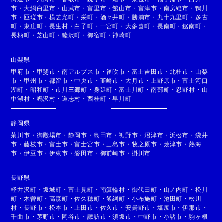
市
・
大網白里市
・
山武市
・
富里市
・
館山市
・
富津市
・
南房総市
・
鴨川
市
・
匝瑳市
・
横芝光町
・
栄町
・
酒々井町
・
勝浦市
・
九十九里町
・
多古
町
・
東庄町
・
長生村
・
白子町
・
一宮町
・
大多喜町
・
長南町
・
鋸南町
・
長柄町
・
芝山町
・
睦沢町
・
御宿町
・
神崎町
山梨県
甲府市
・
甲斐市
・
南アルプス市
・
笛吹市
・
富士吉田市
・
北杜市
・
山梨
市
・
甲州市
・
都留市
・
中央市
・
韮崎市
・
大月市
・
上野原市
・
富士河口
湖町
・
昭和町
・
市川三郷町
・
身延町
・
富士川町
・
南部町
・
忍野村
・
山
中湖村
・
鳴沢村
・
道志村
・
西桂町
・
早川町
静岡県
菊川市
・
御殿場市
・
静岡市
・
島田市
・
裾野市
・
沼津市
・
浜松市
・
袋井
市
・
藤枝市
・
富士市
・
富士宮市
・
三島市
・
牧之原市
・
焼津市
・
熱海
市
・
伊豆市
・
伊東市
・
磐田市
・
御前崎市
・
掛川市
長野県
軽井沢町
・
坂城町
・
富士見町
・
南箕輪村
・
御代田町
・
山ノ内町
・
松川
町
・
木曽町
・
高森町
・
佐久穂町
・
飯綱町
・
小布施町
・
池田町
・
松川
村
・
長野市
・
松本市
・
上田市
・
佐久市
・
安曇野市
・
塩尻市
・
伊那市
・
千曲市
・
茅野市
・
岡谷市
・
諏訪市
・
須坂市
・
中野市
・
小諸市
・
駒ヶ根