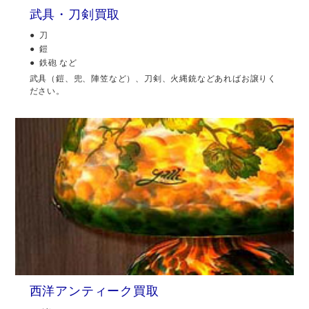
武具・刀剣買取
刀
鎧
鉄砲 など
武具（鎧、兜、陣笠など）、刀剣、火縄銃などあればお譲りく
ださい。
西洋アンティーク買取