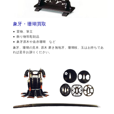
象牙・珊瑚買取
置物、筆立
飾り物等彫刻品
象牙原木や血赤珊瑚 など
象牙、珊瑚の見本. 原木 磨き無地牙、珊瑚枝、玉はお持ちであ
れば是非お譲りください。