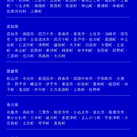
馬市
・
石井町
・
三好市
・
北島町
・
松茂町
・
東みよし町
・
板野町
・
上板
町
・
つるぎ町
・
海陽町
・
那賀町
・
美波町
・
神山町
・
勝浦町
・
牟岐町
・
佐那河内村
・
上勝町
高知県
高知市
・
南国市
・
四万十市
・
香南市
・
香美市
・
土佐市
・
須崎市
・
宿毛
市
・
安芸市
・
土佐清水市
・
四万十町
・
室戸市
・
佐川町
・
黒潮町
・
中土
佐町
・
仁淀川町
・
津野町
・
越知町
・
大月町
・
日高村
・
大豊町
・
土佐
町
・
本山町
・
芸西村
・
東洋町
・
梼原町
・
奈半利町
・
安田町
・
田野町
・
三原村
・
北川村
・
馬路村
・
大川村
愛媛県
松山市
・
今治市
・
新居浜市
・
西条市
・
四国中央市
・
宇和島市
・
大洲
市
・
西予市
・
幡浜市
・
伊予市
・
東温市
・
松前町
・
愛南町
・
砥部町
・
内
子町
・
鬼北町
・
伊方町
・
久万高原町
・
上島町
・
松野町
香川県
丸亀市
・
高松市
・
三豊市
・
観音寺市
・
さぬき市
・
坂出市
・
善通寺市
・
東かがわ市
・
三木町
・
綾川町
・
多度津町
・
まんのう町
・
宇多津町
・
小
豆島町
・
土庄町
・
琴平町
・
直島町