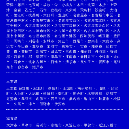
萱津
・
篠田
・
七宝町
・
坂牧
・
栄
・
小橋方
・
木田
・
北苅
・
木折
・
上萱
津
・
金岩
・
乙之子
・
石作
・
豊根村
・
東栄町
・
飛島村
・
設楽町
・
大治
町
・
蟹江町
・
扶桑町
・
大口町
・
豊山町
・
名古屋市
・
名古屋市中区
・
名
古屋市中村区
・
名古屋市東区
・
名古屋市西区
・
名古屋市北区
・
名古屋
市千種区
・
名古屋市昭和区
・
名古屋市瑞穂区
・
名古屋市天白区
・
名古
屋市熱田区
・
名古屋市緑区
・
名古屋市名東区
・
名古屋市守山区
・
名古
屋市中川区
・
名古屋市南区
・
名古屋市港区
・
西加茂郡
・
幡豆郡
・
豊田
市
・
岡崎市
・
刈谷市
・
安城市
・
知立市
・
西尾市
・
碧南市
・
大府市
・
高
浜市
・
半田市
・
豊明市
・
常滑市
・
東海市
・
一宮市
・
知多市
・
蒲郡市
・
豊川市
・
豊橋市
・
新城市
・
田原市
・
尾西市
・
知多郡
・
丹羽郡
・
海部
郡
・
西春日井郡
・
稲沢市
・
津島市
・
江南市
・
春日井市
・
小牧市
・
犬山
市
・
岩倉市
・
北名古屋市
・
日進市
・
清須市
・
長久手市
・
愛西市
・
尾張
旭市
・
弥富市
・
瀬戸市
三重県
三重郡 菰野町
・
紀北町
・
多気町
・
玉城町
・
南伊勢町
・
川越町
・
紀宝
町
・
大台町
・
大紀町
・
朝日町
・
御浜町
・
度会町
・
木曽岬町
・
伊勢市
・
尾鷲市
・
鳥羽市
・
名張市
・
四日市市
・
桑名市
・
亀山市
・
鈴鹿市
・
松阪
市
・
久居市
・
津市
・
熊野市
・
伊賀市
滋賀県
大津市
・
草津市
・
長浜市
・
彦根市
・
東近江市
・
甲賀市
・
近江八幡市
・