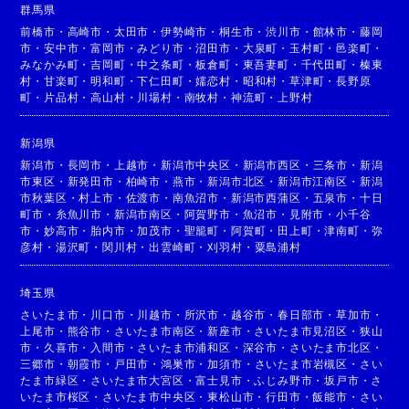
群馬県
前橋市
・
高崎市
・
太田市
・
伊勢崎市
・
桐生市
・
渋川市
・
館林市
・
藤岡
市
・
安中市
・
富岡市
・
みどり市
・
沼田市
・
大泉町
・
玉村町
・
邑楽町
・
みなかみ町
・
吉岡町
・
中之条町
・
板倉町
・
東吾妻町
・
千代田町
・
榛東
村
・
甘楽町
・
明和町
・
下仁田町
・
嬬恋村
・
昭和村
・
草津町
・
長野原
町
・
片品村
・
高山村
・
川場村
・
南牧村
・
神流町
・
上野村
新潟県
新潟市
・
長岡市
・
上越市
・
新潟市中央区
・
新潟市西区
・
三条市
・
新潟
市東区
・
新発田市
・
柏崎市
・
燕市
・
新潟市北区
・
新潟市江南区
・
新潟
市秋葉区
・
村上市
・
佐渡市
・
南魚沼市
・
新潟市西蒲区
・
五泉市
・
十日
町市
・
糸魚川市
・
新潟市南区
・
阿賀野市
・
魚沼市
・
見附市
・
小千谷
市
・
妙高市
・
胎内市
・
加茂市
・
聖籠町
・
阿賀町
・
田上町
・
津南町
・
弥
彦村
・
湯沢町
・
関川村
・
出雲崎町
・
刈羽村
・
粟島浦村
埼玉県
さいたま市
・
川口市
・
川越市
・
所沢市
・
越谷市
・
春日部市
・
草加市
・
上尾市
・
熊谷市
・
さいたま市南区
・
新座市
・
さいたま市見沼区
・
狭山
市
・
久喜市
・
入間市
・
さいたま市浦和区
・
深谷市
・
さいたま市北区
・
三郷市
・
朝霞市
・
戸田市
・
鴻巣市
・
加須市
・
さいたま市岩槻区
・
さい
たま市緑区
・
さいたま市大宮区
・
富士見市
・
ふじみ野市
・
坂戸市
・
さ
いたま市桜区
・
さいたま市中央区
・
東松山市
・
行田市
・
飯能市
・
さい