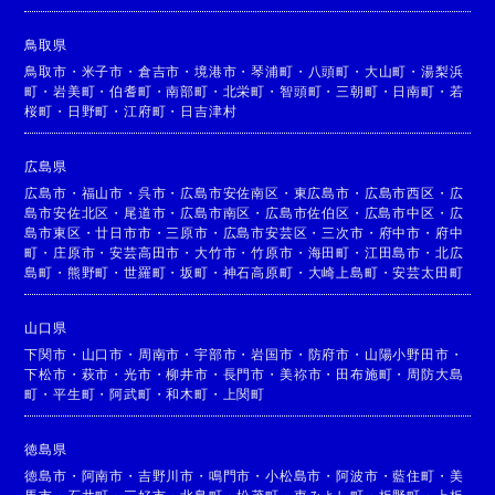
鳥取県
鳥取市
・
米子市
・
倉吉市
・
境港市
・
琴浦町
・
八頭町
・
大山町
・
湯梨浜
町
・
岩美町
・
伯耆町
・
南部町
・
北栄町
・
智頭町
・
三朝町
・
日南町
・
若
桜町
・
日野町
・
江府町
・
日吉津村
広島県
広島市
・
福山市
・
呉市
・
広島市安佐南区
・
東広島市
・
広島市西区
・
広
島市安佐北区
・
尾道市
・
広島市南区
・
広島市佐伯区
・
広島市中区
・
広
島市東区
・
廿日市市
・
三原市
・
広島市安芸区
・
三次市
・
府中市
・
府中
町
・
庄原市
・
安芸高田市
・
大竹市
・
竹原市
・
海田町
・
江田島市
・
北広
島町
・
熊野町
・
世羅町
・
坂町
・
神石高原町
・
大崎上島町
・
安芸太田町
山口県
下関市
・
山口市
・
周南市
・
宇部市
・
岩国市
・
防府市
・
山陽小野田市
・
下松市
・
萩市
・
光市
・
柳井市
・
長門市
・
美祢市
・
田布施町
・
周防大島
町
・
平生町
・
阿武町
・
和木町
・
上関町
徳島県
徳島市
・
阿南市
・
吉野川市
・
鳴門市
・
小松島市
・
阿波市
・
藍住町
・
美