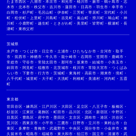
たま市西区
・
八潮市
・
本庄市
・
和光市
・
桶川市
・
蕨市
・
鶴ヶ島市
・
志
木市
・
北本市
・
秩父市
・
吉川市
・
蓮田市
・
日高市
・
羽生市
・
幸手市
・
白岡市
・
杉戸町
・
毛呂山町
・
伊奈町
・
三芳町
・
寄居町
・
宮代町
・
小川
町
・
松伏町
・
上里町
・
川島町
・
吉見町
・
嵐山町
・
滑川町
・
鳩山町
・
神
川町
・
小鹿野町
・
越生町
・
ときがわ町
・
美里町
・
皆野町
・
横瀬町
・
長
瀞町
・
東秩父村
茨城県
水戸市
・
つくば市
・
日立市
・
土浦市
・
ひたちなか市
・
古河市
・
取手
市
・
筑西市
・
神栖市
・
牛久市
・
龍ケ崎市
・
石岡市
・
笠間市
・
鹿嶋市
・
常総市
・
守谷市
・
常陸太田市
・
那珂市
・
坂東市
・
結城市
・
小美玉市
・
鉾田市
・
阿見町
・
稲敷市
・
北茨城市
・
桜川市
・
常陸大宮市
・
つくばみ
らい市
・
下妻市
・
行方市
・
茨城町
・
東海村
・
高萩市
・
潮来市
・
境町
・
八千代町
・
城里町
・
大子町
・
大洗町
・
利根町
・
美浦村
・
河内町
・
五霞
町
東京都
世田谷区
・
練馬区
・
江戸川区
・
大田区
・
足立区
・
八王子市
・
板橋区
・
杉並区
・
江東区
・
葛飾区
・
町田市
・
品川区
・
北区
・
新宿区
・
中野区
・
目黒区
・
豊島区
・
府中市
・
墨田区
・
文京区
・
調布市
・
港区
・
渋谷区
・
荒川区
・
西東京市
・
小平市
・
三鷹市
・
日野市
・
立川市
・
東村山市
・
台
東区
・
多摩市
・
青梅市
・
武蔵野市
・
中央区
・
国分寺市
・
小金井市
・
東
久留米市
・
昭島市
・
稲城市
・
東大和市
・
狛江市
・
国立市
・
清瀬市
・
武