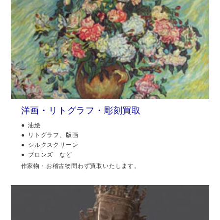
洋画・リトグラフ・彫刻買取
油絵
リトグラフ、版画
シルクスクリーン
ブロンズ など
作家物・お稽古物問わず買取いたします。