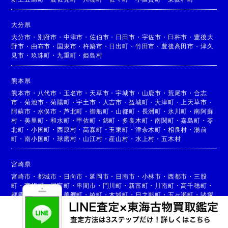
大分県
大分市
・
別府市
・
中津市
・
佐伯市
・
日田市
・
宇佐市
・
臼杵市
・
豊後大
野市
・
由布市
・
国東市
・
杵築市
・
日出町
・
竹田市
・
豊後高田市
・
津久
見市
・
玖珠町
・
九重町
・
姫島村
熊本県
熊本市
・
八代市
・
玉名市
・
天草市
・
宇城市
・
山鹿市
・
荒尾市
・
合志
市
・
菊池市
・
菊陽町
・
宇土市
・
人吉市
・
益城町
・
大津町
・
上天草市
・
阿蘇市
・
水俣市
・
芦北町
・
御船町
・
山都町
・
長洲町
・
氷川町
・
南阿蘇
村
・
美里町
・
和水町
・
甲佐町
・
錦町
・
多良木町
・
南関町
・
嘉島町
・
苓
北町
・
小国町
・
西原村
・
高森町
・
玉東町
・
津奈木町
・
相良村
・
湯前
町
・
南小国町
・
球磨村
・
山江村
・
産山村
・
水上村
・
五木村
宮崎県
宮崎市
・
都城市
・
日向市
・
延岡市
・
日南市
・
小林市
・
西都市
・
三股
町
・
高鍋町
・
国富町
・
串間市
・
門川町
・
新富町
・
川南町
・
高千穂町
・
都農町
・
高原町
・
美郷町
・
綾町
・
木城町
・
日之影町
・
五ヶ瀬町
・
諸塚
村
・
椎葉村
・
西米良村