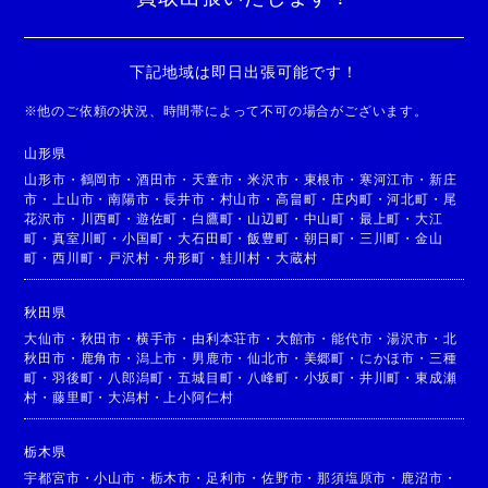
下記地域は即日出張可能です！
※
他のご依頼の状況、時間帯によって不可の場合がございます。
山形県
山形市
・
鶴岡市
・
酒田市
・
天童市
・
米沢市
・
東根市
・
寒河江市
・
新庄
市
・
上山市
・
南陽市
・
長井市
・
村山市
・
高畠町
・
庄内町
・
河北町
・
尾
花沢市
・
川西町
・
遊佐町
・
白鷹町
・
山辺町
・
中山町
・
最上町
・
大江
町
・
真室川町
・
小国町
・
大石田町
・
飯豊町
・
朝日町
・
三川町
・
金山
町
・
西川町
・
戸沢村
・
舟形町
・
鮭川村
・
大蔵村
秋田県
大仙市
・
秋田市
・
横手市
・
由利本荘市
・
大館市
・
能代市
・
湯沢市
・
北
秋田市
・
鹿角市
・
潟上市
・
男鹿市
・
仙北市
・
美郷町
・
にかほ市
・
三種
町
・
羽後町
・
八郎潟町
・
五城目町
・
八峰町
・
小坂町
・
井川町
・
東成瀬
村
・
藤里町
・
大潟村
・
上小阿仁村
栃木県
宇都宮市
・
小山市
・
栃木市
・
足利市
・
佐野市
・
那須塩原市
・
鹿沼市
・