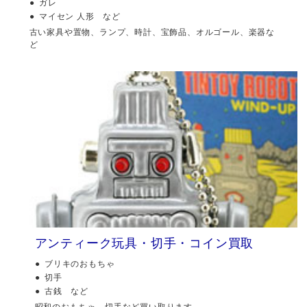
ガレ
マイセン 人形 など
古い家具や置物、ランプ、時計、宝飾品、オルゴール、楽器な
ど
アンティーク玩具・切手・コイン買取
ブリキのおもちゃ
切手
古銭 など
昭和のおもちゃ、切手など買い取ります。