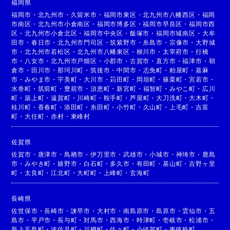
福岡県
福岡市
・
北九州市
・
久留米市
・
福岡市東区
・
北九州市八幡西区
・
福岡
市南区
・
北九州市小倉南区
・
福岡市博多区
・
福岡市早良区
・
福岡市西
区
・
北九州市小倉北区
・
福岡市中央区
・
飯塚市
・
福岡市城南区
・
大牟
田市
・
春日市
・
北九州市門司区
・
筑紫野市
・
糸島市
・
宗像市
・
大野城
市
・
北九州市若松区
・
北九州市八幡東区
・
柳川市
・
太宰府市
・
行橋
市
・
八女市
・
北九州市戸畑区
・
小郡市
・
古賀市
・
直方市
・
福津市
・
朝
倉市
・
田川市
・
那珂川町
・
筑後市
・
中間市
・
志免町
・
粕屋町
・
嘉麻
市
・
みやま市
・
宇美町
・
大川市
・
苅田町
・
岡垣町
・
篠栗町
・
宮若市
・
水巻町
・
筑前町
・
豊前市
・
須恵町
・
新宮町
・
福智町
・
みやこ町
・
広川
町
・
築上町
・
遠賀町
・
川崎町
・
鞍手町
・
芦屋町
・
大刀洗町
・
大木町
・
桂川町
・
香春町
・
添田町
・
糸田町
・
小竹町
・
久山町
・
上毛町
・
吉富
町
・
大任町
・
赤村
・
東峰村
佐賀県
佐賀市
・
唐津市
・
鳥栖市
・
伊万里市
・
武雄市
・
小城市
・
神埼市
・
鹿島
市
・
みやき町
・
嬉野市
・
白石町
・
多久市
・
有田町
・
基山町
・
吉野ヶ里
町
・
太良町
・
江北町
・
大町町
・
上峰町
・
玄海町
長崎県
佐世保市
・
長崎市
・
諫早市
・
大村市
・
南島原市
・
島原市
・
雲仙市
・
五
島市
・
平戸市
・
長与町
・
対馬市
・
西海市
・
時津町
・
壱岐市
・
松浦市
・
新上五島町
・
波佐見町
・
川棚町
・
佐々町
・
小値賀町
・
東彼杵町