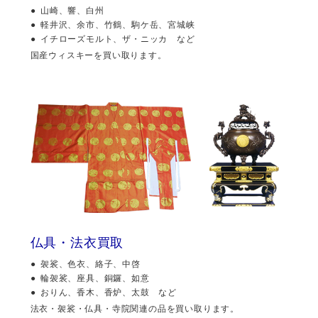
山崎、響、白州
軽井沢、余市、竹鶴、駒ケ岳、宮城峡
イチローズモルト、ザ・ニッカ など
国産ウィスキーを買い取ります。
仏具・法衣買取
袈裟、色衣、絡子、中啓
輪袈裟、座具、銅鑼、如意
おりん、香木、香炉、太鼓 など
法衣・袈裟・仏具・寺院関連の品を買い取ります。