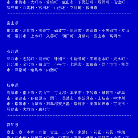
市
・
東御市
・
大町市
・
箕輪町
・
飯山市
・
下諏訪町
・
辰野町
・
信濃町
・
飯島町
・
白馬村
・
宮田村
・
山形村
・
立科町
・
飯田市
富山県
射水市
・
氷見市
・
南砺市
・
砺波市
・
魚津市
・
黒部市
・
小矢部市
・
立山
町
・
滑川市
・
上市町
・
入善町
・
朝日町
・
舟橋村
・
富山市
・
高岡市
石川県
羽咋市
・
志賀町
・
能登町
・
珠洲市
・
中能登町
・
宝達志水町
・
穴水町
・
川北町
・
金沢市
・
白山市
・
小松市
・
七尾市
・
加賀市
・
野々市市
・
能美
市
・
津幡町
・
輪島市
・
内灘町
岐阜県
海津市
・
郡上市
・
高山市
・
可児郡
・
本巣市
・
下呂市
・
飛騨市
・
岐阜
市
・
清須市
・
各務原市
・
関市
・
美濃市
・
多治見市
・
土岐市
・
中津川
市
・
瑞浪市
・
山県市
・
羽島郡安八郡
・
瑞穂市
・
美濃加茂市
・
可児市
・
羽島市
・
大垣市
・
恵那市
愛知県
森山
・
森
・
本郷
・
方領
・
古道
・
二ツ寺
・
東溝口
・
花正
・
花長
・
蜂須
賀
・
西今宿
・
新居屋
・
中橋
・
中萱津
・
富塚
・
丹波
・
甚目寺
・
小路
・
下