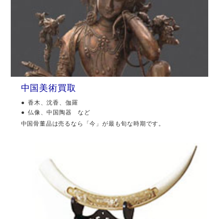
中国美術買取
香木、沈香、伽羅
仏像、中国陶器 など
中国骨董品は売るなら「今」が最も旬な時期です。