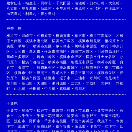
蔵村山市
・
福生市
・
羽村市
・
千代田区
・
瑞穂町
・
日の出町
・
大島町
・
八丈町
・
奥多摩町
・
新島村
・
小笠原村
・
檜原村
・
三宅村
・
神津島村
・
御蔵島村
・
利島村
・
青ヶ島村
神奈川県
横浜市
・
川崎市
・
相模原市
・
横須賀市
・
藤沢市
・
横浜市青葉区
・
相模
原市南区
・
横浜市港北区
・
横浜市戸塚区
・
横浜市鶴見区
・
相模原市中
央区
・
平塚市
・
横浜市旭区
・
茅ヶ崎市
・
川崎市中原区
・
横浜市神奈川
区
・
大和市
・
厚木市
・
横浜市港南区
・
川崎市宮前区
・
川崎市高津区
・
川崎市多摩区
・
川崎市川崎区
・
横浜市金沢区
・
横浜市保土ケ谷区
・
小
田原市
・
横浜市都筑区
・
横浜市南区
・
相模原市緑区
・
横浜市緑区
・
鎌
倉市
・
秦野市
・
川崎市麻生区
・
横浜市泉区
・
川崎市幸区
・
横浜市磯子
区
・
横浜市中区
・
座間市
・
海老名市
・
横浜市瀬谷区
・
横浜市栄区
・
伊
勢原市
・
横浜市西区
・
綾瀬市
・
逗子市
・
三浦市
・
寒川町
・
南足柄市
・
愛川町
・
葉山町
・
大磯町
・
湯河原町
・
二宮町
・
開成町
・
大井町
・
箱根
町
・
山北町
・
松田町
・
中井町
・
真鶴町
・
清川村
千葉県
千葉市
・
船橋市
・
松戸市
・
市川市
・
柏市
・
市原市
・
千葉市中央区
・
佐
倉市
・
八千代市
・
千葉市花見川区
・
浦安市
・
習志野市
・
千葉市稲毛
区
・
流山市
・
野田市
・
千葉市若葉区
・
千葉市美浜区
・
我孫子市
・
木更
津市
・
成田市
・
千葉市緑区
・
鎌ケ谷市
・
茂原市
・
印西市
・
君津市
・
四
街道市
・
八街市
・
香取市
・
銚子市
・
旭市
・
東金市
・
袖ケ浦市
・
白井