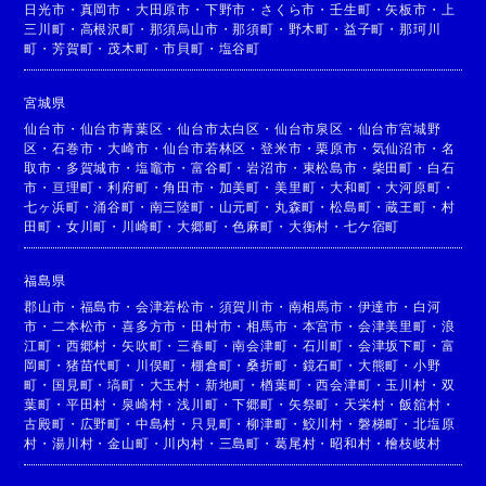
日光市
・
真岡市
・
大田原市
・
下野市
・
さくら市
・
壬生町
・
矢板市
・
上
三川町
・
高根沢町
・
那須烏山市
・
那須町
・
野木町
・
益子町
・
那珂川
町
・
芳賀町
・
茂木町
・
市貝町
・
塩谷町
宮城県
仙台市
・
仙台市青葉区
・
仙台市太白区
・
仙台市泉区
・
仙台市宮城野
区
・
石巻市
・
大崎市
・
仙台市若林区
・
登米市
・
栗原市
・
気仙沼市
・
名
取市
・
多賀城市
・
塩竈市
・
富谷町
・
岩沼市
・
東松島市
・
柴田町
・
白石
市
・
亘理町
・
利府町
・
角田市
・
加美町
・
美里町
・
大和町
・
大河原町
・
七ヶ浜町
・
涌谷町
・
南三陸町
・
山元町
・
丸森町
・
松島町
・
蔵王町
・
村
田町
・
女川町
・
川崎町
・
大郷町
・
色麻町
・
大衡村
・
七ケ宿町
福島県
郡山市
・
福島市
・
会津若松市
・
須賀川市
・
南相馬市
・
伊達市
・
白河
市
・
二本松市
・
喜多方市
・
田村市
・
相馬市
・
本宮市
・
会津美里町
・
浪
江町
・
西郷村
・
矢吹町
・
三春町
・
南会津町
・
石川町
・
会津坂下町
・
富
岡町
・
猪苗代町
・
川俣町
・
棚倉町
・
桑折町
・
鏡石町
・
大熊町
・
小野
町
・
国見町
・
塙町
・
大玉村
・
新地町
・
楢葉町
・
西会津町
・
玉川村
・
双
葉町
・
平田村
・
泉崎村
・
浅川町
・
下郷町
・
矢祭町
・
天栄村
・
飯舘村
・
古殿町
・
広野町
・
中島村
・
只見町
・
柳津町
・
鮫川村
・
磐梯町
・
北塩原
村
・
湯川村
・
金山町
・
川内村
・
三島町
・
葛尾村
・
昭和村
・
檜枝岐村