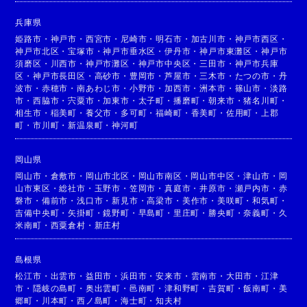
兵庫県
姫路市
・
神戸市
・
西宮市
・
尼崎市
・
明石市
・
加古川市
・
神戸市西区
・
神戸市北区
・
宝塚市
・
神戸市垂水区
・
伊丹市
・
神戸市東灘区
・
神戸市
須磨区
・
川西市
・
神戸市灘区
・
神戸市中央区
・
三田市
・
神戸市兵庫
区
・
神戸市長田区
・
高砂市
・
豊岡市
・
芦屋市
・
三木市
・
たつの市
・
丹
波市
・
赤穂市
・
南あわじ市
・
小野市
・
加西市
・
洲本市
・
篠山市
・
淡路
市
・
西脇市
・
宍粟市
・
加東市
・
太子町
・
播磨町
・
朝来市
・
猪名川町
・
相生市
・
稲美町
・
養父市
・
多可町
・
福崎町
・
香美町
・
佐用町
・
上郡
町
・
市川町
・
新温泉町
・
神河町
岡山県
岡山市
・
倉敷市
・
岡山市北区
・
岡山市南区
・
岡山市中区
・
津山市
・
岡
山市東区
・
総社市
・
玉野市
・
笠岡市
・
真庭市
・
井原市
・
瀬戸内市
・
赤
磐市
・
備前市
・
浅口市
・
新見市
・
高梁市
・
美作市
・
美咲町
・
和気町
・
吉備中央町
・
矢掛町
・
鏡野町
・
早島町
・
里庄町
・
勝央町
・
奈義町
・
久
米南町
・
西粟倉村
・
新庄村
島根県
松江市
・
出雲市
・
益田市
・
浜田市
・
安来市
・
雲南市
・
大田市
・
江津
市
・
隠岐の島町
・
奥出雲町
・
邑南町
・
津和野町
・
吉賀町
・
飯南町
・
美
郷町
・
川本町
・
西ノ島町
・
海士町
・
知夫村