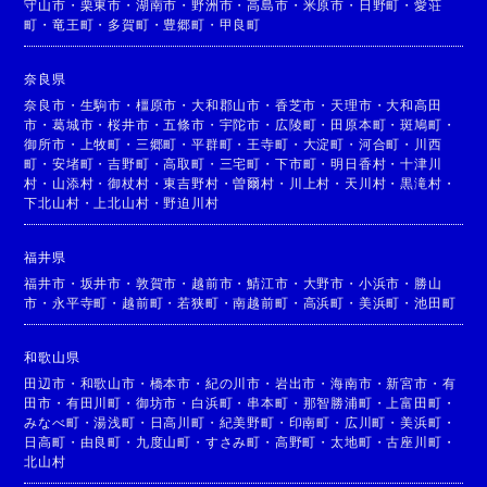
守山市
・
栗東市
・
湖南市
・
野洲市
・
高島市
・
米原市
・
日野町
・
愛荘
町
・
竜王町
・
多賀町
・
豊郷町
・
甲良町
奈良県
奈良市
・
生駒市
・
橿原市
・
大和郡山市
・
香芝市
・
天理市
・
大和高田
市
・
葛城市
・
桜井市
・
五條市
・
宇陀市
・
広陵町
・
田原本町
・
斑鳩町
・
御所市
・
上牧町
・
三郷町
・
平群町
・
王寺町
・
大淀町
・
河合町
・
川西
町
・
安堵町
・
吉野町
・
高取町
・
三宅町
・
下市町
・
明日香村
・
十津川
村
・
山添村
・
御杖村
・
東吉野村
・
曽爾村
・
川上村
・
天川村
・
黒滝村
・
下北山村
・
上北山村
・
野迫川村
福井県
福井市
・
坂井市
・
敦賀市
・
越前市
・
鯖江市
・
大野市
・
小浜市
・
勝山
市
・
永平寺町
・
越前町
・
若狭町
・
南越前町
・
高浜町
・
美浜町
・
池田町
和歌山県
田辺市
・
和歌山市
・
橋本市
・
紀の川市
・
岩出市
・
海南市
・
新宮市
・
有
田市
・
有田川町
・
御坊市
・
白浜町
・
串本町
・
那智勝浦町
・
上富田町
・
みなべ町
・
湯浅町
・
日高川町
・
紀美野町
・
印南町
・
広川町
・
美浜町
・
日高町
・
由良町
・
九度山町
・
すさみ町
・
高野町
・
太地町
・
古座川町
・
北山村