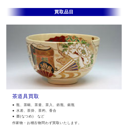
買取品目
茶道具買取
瓶、茶碗、茶釜、茶入、鉄瓶、銀瓶
水差、茶掛、茶杓、香合
棗(なつめ) など
作家物・お稽古物問わず買取いたします。