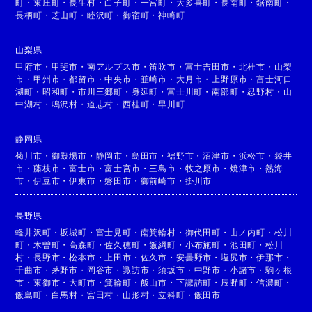
町
・
東庄町
・
長生村
・
白子町
・
一宮町
・
大多喜町
・
長南町
・
鋸南町
・
長柄町
・
芝山町
・
睦沢町
・
御宿町
・
神崎町
山梨県
甲府市
・
甲斐市
・
南アルプス市
・
笛吹市
・
富士吉田市
・
北杜市
・
山梨
市
・
甲州市
・
都留市
・
中央市
・
韮崎市
・
大月市
・
上野原市
・
富士河口
湖町
・
昭和町
・
市川三郷町
・
身延町
・
富士川町
・
南部町
・
忍野村
・
山
中湖村
・
鳴沢村
・
道志村
・
西桂町
・
早川町
静岡県
菊川市
・
御殿場市
・
静岡市
・
島田市
・
裾野市
・
沼津市
・
浜松市
・
袋井
市
・
藤枝市
・
富士市
・
富士宮市
・
三島市
・
牧之原市
・
焼津市
・
熱海
市
・
伊豆市
・
伊東市
・
磐田市
・
御前崎市
・
掛川市
長野県
軽井沢町
・
坂城町
・
富士見町
・
南箕輪村
・
御代田町
・
山ノ内町
・
松川
町
・
木曽町
・
高森町
・
佐久穂町
・
飯綱町
・
小布施町
・
池田町
・
松川
村
・
長野市
・
松本市
・
上田市
・
佐久市
・
安曇野市
・
塩尻市
・
伊那市
・
千曲市
・
茅野市
・
岡谷市
・
諏訪市
・
須坂市
・
中野市
・
小諸市
・
駒ヶ根
市
・
東御市
・
大町市
・
箕輪町
・
飯山市
・
下諏訪町
・
辰野町
・
信濃町
・
飯島町
・
白馬村
・
宮田村
・
山形村
・
立科町
・
飯田市