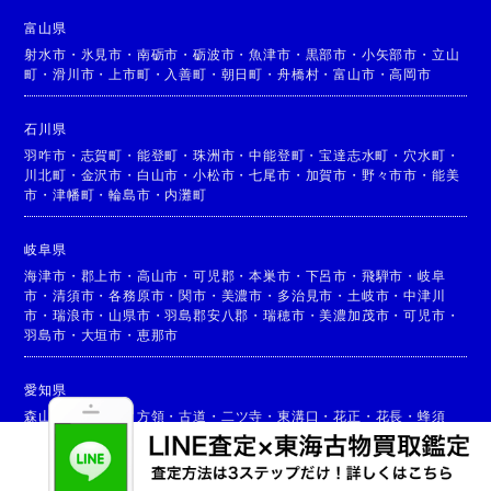
富山県
射水市
・
氷見市
・
南砺市
・
砺波市
・
魚津市
・
黒部市
・
小矢部市
・
立山
町
・
滑川市
・
上市町
・
入善町
・
朝日町
・
舟橋村
・
富山市
・
高岡市
石川県
羽咋市
・
志賀町
・
能登町
・
珠洲市
・
中能登町
・
宝達志水町
・
穴水町
・
川北町
・
金沢市
・
白山市
・
小松市
・
七尾市
・
加賀市
・
野々市市
・
能美
市
・
津幡町
・
輪島市
・
内灘町
岐阜県
海津市
・
郡上市
・
高山市
・
可児郡
・
本巣市
・
下呂市
・
飛騨市
・
岐阜
市
・
清須市
・
各務原市
・
関市
・
美濃市
・
多治見市
・
土岐市
・
中津川
市
・
瑞浪市
・
山県市
・
羽島郡安八郡
・
瑞穂市
・
美濃加茂市
・
可児市
・
羽島市
・
大垣市
・
恵那市
愛知県
森山
・
森
・
本郷
・
方領
・
古道
・
二ツ寺
・
東溝口
・
花正
・
花長
・
蜂須
賀
・
西今宿
・
新居屋
・
中橋
・
中萱津
・
富塚
・
丹波
・
甚目寺
・
小路
・
下
萱津
・
篠田
・
七宝町
・
坂牧
・
栄
・
小橋方
・
木田
・
北苅
・
木折
・
上萱
津
・
金岩
・
乙之子
・
石作
・
豊根村
・
東栄町
・
飛島村
・
設楽町
・
大治