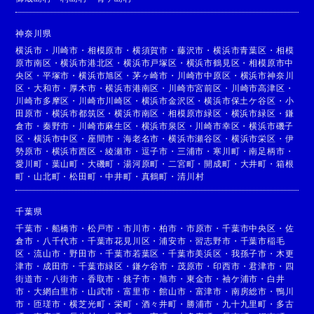
神奈川県
横浜市
・
川崎市
・
相模原市
・
横須賀市
・
藤沢市
・
横浜市青葉区
・
相模
原市南区
・
横浜市港北区
・
横浜市戸塚区
・
横浜市鶴見区
・
相模原市中
央区
・
平塚市
・
横浜市旭区
・
茅ヶ崎市
・
川崎市中原区
・
横浜市神奈川
区
・
大和市
・
厚木市
・
横浜市港南区
・
川崎市宮前区
・
川崎市高津区
・
川崎市多摩区
・
川崎市川崎区
・
横浜市金沢区
・
横浜市保土ケ谷区
・
小
田原市
・
横浜市都筑区
・
横浜市南区
・
相模原市緑区
・
横浜市緑区
・
鎌
倉市
・
秦野市
・
川崎市麻生区
・
横浜市泉区
・
川崎市幸区
・
横浜市磯子
区
・
横浜市中区
・
座間市
・
海老名市
・
横浜市瀬谷区
・
横浜市栄区
・
伊
勢原市
・
横浜市西区
・
綾瀬市
・
逗子市
・
三浦市
・
寒川町
・
南足柄市
・
愛川町
・
葉山町
・
大磯町
・
湯河原町
・
二宮町
・
開成町
・
大井町
・
箱根
町
・
山北町
・
松田町
・
中井町
・
真鶴町
・
清川村
千葉県
千葉市
・
船橋市
・
松戸市
・
市川市
・
柏市
・
市原市
・
千葉市中央区
・
佐
倉市
・
八千代市
・
千葉市花見川区
・
浦安市
・
習志野市
・
千葉市稲毛
区
・
流山市
・
野田市
・
千葉市若葉区
・
千葉市美浜区
・
我孫子市
・
木更
津市
・
成田市
・
千葉市緑区
・
鎌ケ谷市
・
茂原市
・
印西市
・
君津市
・
四
街道市
・
八街市
・
香取市
・
銚子市
・
旭市
・
東金市
・
袖ケ浦市
・
白井
市
・
大網白里市
・
山武市
・
富里市
・
館山市
・
富津市
・
南房総市
・
鴨川
市
・
匝瑳市
・
横芝光町
・
栄町
・
酒々井町
・
勝浦市
・
九十九里町
・
多古