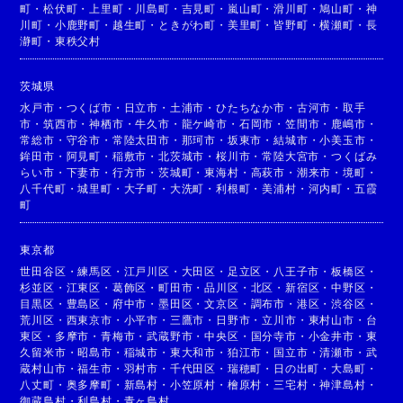
町
・
松伏町
・
上里町
・
川島町
・
吉見町
・
嵐山町
・
滑川町
・
鳩山町
・
神
川町
・
小鹿野町
・
越生町
・
ときがわ町
・
美里町
・
皆野町
・
横瀬町
・
長
瀞町
・
東秩父村
茨城県
水戸市
・
つくば市
・
日立市
・
土浦市
・
ひたちなか市
・
古河市
・
取手
市
・
筑西市
・
神栖市
・
牛久市
・
龍ケ崎市
・
石岡市
・
笠間市
・
鹿嶋市
・
常総市
・
守谷市
・
常陸太田市
・
那珂市
・
坂東市
・
結城市
・
小美玉市
・
鉾田市
・
阿見町
・
稲敷市
・
北茨城市
・
桜川市
・
常陸大宮市
・
つくばみ
らい市
・
下妻市
・
行方市
・
茨城町
・
東海村
・
高萩市
・
潮来市
・
境町
・
八千代町
・
城里町
・
大子町
・
大洗町
・
利根町
・
美浦村
・
河内町
・
五霞
町
東京都
世田谷区
・
練馬区
・
江戸川区
・
大田区
・
足立区
・
八王子市
・
板橋区
・
杉並区
・
江東区
・
葛飾区
・
町田市
・
品川区
・
北区
・
新宿区
・
中野区
・
目黒区
・
豊島区
・
府中市
・
墨田区
・
文京区
・
調布市
・
港区
・
渋谷区
・
荒川区
・
西東京市
・
小平市
・
三鷹市
・
日野市
・
立川市
・
東村山市
・
台
東区
・
多摩市
・
青梅市
・
武蔵野市
・
中央区
・
国分寺市
・
小金井市
・
東
久留米市
・
昭島市
・
稲城市
・
東大和市
・
狛江市
・
国立市
・
清瀬市
・
武
蔵村山市
・
福生市
・
羽村市
・
千代田区
・
瑞穂町
・
日の出町
・
大島町
・
八丈町
・
奥多摩町
・
新島村
・
小笠原村
・
檜原村
・
三宅村
・
神津島村
・
御蔵島村
・
利島村
・
青ヶ島村