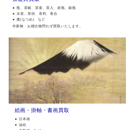
瓶、茶碗、茶釜、茶入、鉄瓶、銀瓶
水差、茶掛、茶杓、香合
棗(なつめ) など
作家物・お稽古物問わず買取いたします。
絵画・掛軸・書画買取
日本画
油絵