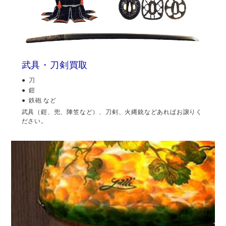
武具・刀剣買取
刀
鎧
鉄砲 など
武具（鎧、兜、陣笠など）、刀剣、火縄銃などあればお譲りく
ださい。