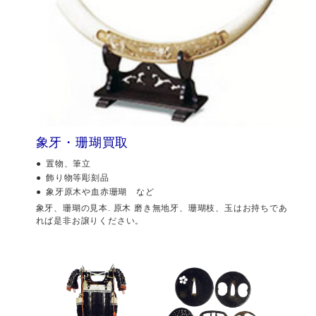
象牙・珊瑚買取
置物、筆立
飾り物等彫刻品
象牙原木や血赤珊瑚 など
象牙、珊瑚の見本. 原木 磨き無地牙、珊瑚枝、玉はお持ちであ
れば是非お譲りください。