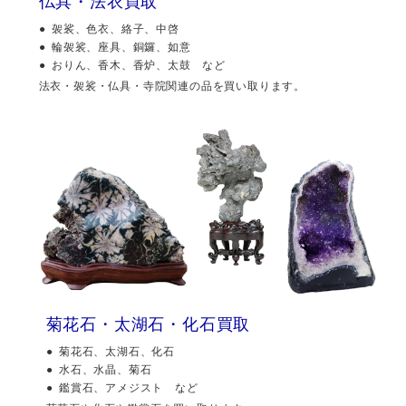
仏具・法衣買取
袈裟、色衣、絡子、中啓
輪袈裟、座具、銅鑼、如意
おりん、香木、香炉、太鼓 など
法衣・袈裟・仏具・寺院関連の品を買い取ります。
菊花石・太湖石・化石買取
菊花石、太湖石、化石
水石、水晶、菊石
鑑賞石、アメジスト など