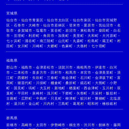
宮城県
仙台市
・
仙台市青葉区
・
仙台市太白区
・
仙台市泉区
・
仙台市宮城野
区
・
石巻市
・
大崎市
・
仙台市若林区
・
登米市
・
栗原市
・
気仙沼市
・
名
取市
・
多賀城市
・
塩竈市
・
富谷町
・
岩沼市
・
東松島市
・
柴田町
・
白石
市
・
亘理町
・
利府町
・
角田市
・
加美町
・
美里町
・
大和町
・
大河原町
・
七ヶ浜町
・
涌谷町
・
南三陸町
・
山元町
・
丸森町
・
松島町
・
蔵王町
・
村
田町
・
女川町
・
川崎町
・
大郷町
・
色麻町
・
大衡村
・
七ケ宿町
福島県
郡山市
・
福島市
・
会津若松市
・
須賀川市
・
南相馬市
・
伊達市
・
白河
市
・
二本松市
・
喜多方市
・
田村市
・
相馬市
・
本宮市
・
会津美里町
・
浪
江町
・
西郷村
・
矢吹町
・
三春町
・
南会津町
・
石川町
・
会津坂下町
・
富
岡町
・
猪苗代町
・
川俣町
・
棚倉町
・
桑折町
・
鏡石町
・
大熊町
・
小野
町
・
国見町
・
塙町
・
大玉村
・
新地町
・
楢葉町
・
西会津町
・
玉川村
・
双
葉町
・
平田村
・
泉崎村
・
浅川町
・
下郷町
・
矢祭町
・
天栄村
・
飯舘村
・
古殿町
・
広野町
・
中島村
・
只見町
・
柳津町
・
鮫川村
・
磐梯町
・
北塩原
村
・
湯川村
・
金山町
・
川内村
・
三島町
・
葛尾村
・
昭和村
・
檜枝岐村
群馬県
前橋市
・
高崎市
・
太田市
・
伊勢崎市
・
桐生市
・
渋川市
・
館林市
・
藤岡