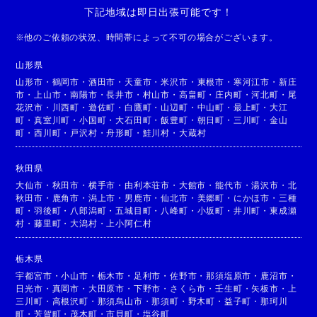
下記地域は即日出張可能です！
※
他のご依頼の状況、時間帯によって不可の場合がございます。
山形県
山形市
・
鶴岡市
・
酒田市
・
天童市
・
米沢市
・
東根市
・
寒河江市
・
新庄
市
・
上山市
・
南陽市
・
長井市
・
村山市
・
高畠町
・
庄内町
・
河北町
・
尾
花沢市
・
川西町
・
遊佐町
・
白鷹町
・
山辺町
・
中山町
・
最上町
・
大江
町
・
真室川町
・
小国町
・
大石田町
・
飯豊町
・
朝日町
・
三川町
・
金山
町
・
西川町
・
戸沢村
・
舟形町
・
鮭川村
・
大蔵村
秋田県
大仙市
・
秋田市
・
横手市
・
由利本荘市
・
大館市
・
能代市
・
湯沢市
・
北
秋田市
・
鹿角市
・
潟上市
・
男鹿市
・
仙北市
・
美郷町
・
にかほ市
・
三種
町
・
羽後町
・
八郎潟町
・
五城目町
・
八峰町
・
小坂町
・
井川町
・
東成瀬
村
・
藤里町
・
大潟村
・
上小阿仁村
栃木県
宇都宮市
・
小山市
・
栃木市
・
足利市
・
佐野市
・
那須塩原市
・
鹿沼市
・
日光市
・
真岡市
・
大田原市
・
下野市
・
さくら市
・
壬生町
・
矢板市
・
上
三川町
・
高根沢町
・
那須烏山市
・
那須町
・
野木町
・
益子町
・
那珂川
町
・
芳賀町
・
茂木町
・
市貝町
・
塩谷町