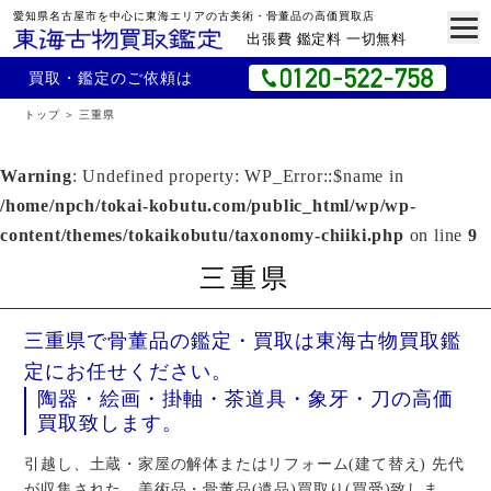
愛知県名古屋市を中心に東海エリアの古美術・骨董品の高価買取店
出張費 鑑定料 一切無料
買取・鑑定のご依頼は
トップ
三重県
Warning
: Undefined property: WP_Error::$name in
/home/npch/tokai-kobutu.com/public_html/wp/wp-
content/themes/tokaikobutu/taxonomy-chiiki.php
on line
9
三重県
三重県で骨董品の鑑定・買取は東海古物買取鑑
定にお任せください。
陶器・絵画・掛軸・茶道具・象牙・刀の高価
買取致します。
引越し、土蔵・家屋の解体またはリフォーム(建て替え) 先代
が収集された、美術品・骨董品(遺品)買取り(買受)致しま