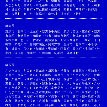
市
・
安中市
・
富岡市
・
みどり市
・
沼田市
・
大泉町
・
玉村町
・
邑楽町
・
みなかみ町
・
吉岡町
・
中之条町
・
板倉町
・
東吾妻町
・
千代田町
・
榛東
村
・
甘楽町
・
明和町
・
下仁田町
・
嬬恋村
・
昭和村
・
草津町
・
長野原
町
・
片品村
・
高山村
・
川場村
・
南牧村
・
神流町
・
上野村
新潟県
新潟市
・
長岡市
・
上越市
・
新潟市中央区
・
新潟市西区
・
三条市
・
新潟
市東区
・
新発田市
・
柏崎市
・
燕市
・
新潟市北区
・
新潟市江南区
・
新潟
市秋葉区
・
村上市
・
佐渡市
・
南魚沼市
・
新潟市西蒲区
・
五泉市
・
十日
町市
・
糸魚川市
・
新潟市南区
・
阿賀野市
・
魚沼市
・
見附市
・
小千谷
市
・
妙高市
・
胎内市
・
加茂市
・
聖籠町
・
阿賀町
・
田上町
・
津南町
・
弥
彦村
・
湯沢町
・
関川村
・
出雲崎町
・
刈羽村
・
粟島浦村
埼玉県
さいたま市
・
川口市
・
川越市
・
所沢市
・
越谷市
・
春日部市
・
草加市
・
上尾市
・
熊谷市
・
さいたま市南区
・
新座市
・
さいたま市見沼区
・
狭山
市
・
久喜市
・
入間市
・
さいたま市浦和区
・
深谷市
・
さいたま市北区
・
三郷市
・
朝霞市
・
戸田市
・
鴻巣市
・
加須市
・
さいたま市岩槻区
・
さい
たま市緑区
・
さいたま市大宮区
・
富士見市
・
ふじみ野市
・
坂戸市
・
さ
いたま市桜区
・
さいたま市中央区
・
東松山市
・
行田市
・
飯能市
・
さい
たま市西区
・
八潮市
・
本庄市
・
和光市
・
桶川市
・
蕨市
・
鶴ヶ島市
・
志
木市
・
北本市
・
秩父市
・
吉川市
・
蓮田市
・
日高市
・
羽生市
・
幸手市
・
白岡市
・
杉戸町
・
毛呂山町
・
伊奈町
・
三芳町
・
寄居町
・
宮代町
・
小川