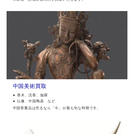
中国美術買取
香木、沈香、伽羅
仏像、中国陶器 など
中国骨董品は売るなら「今」が最も旬な時期です。