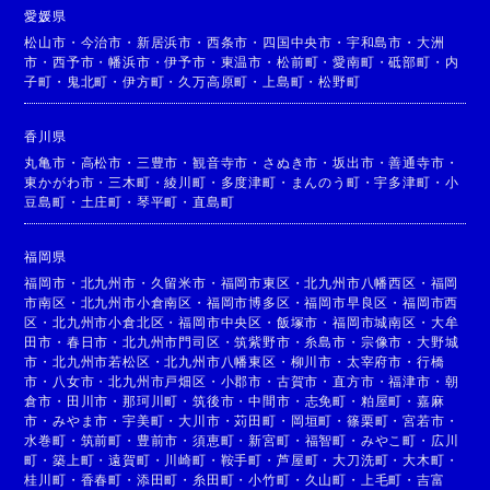
愛媛県
松山市
・
今治市
・
新居浜市
・
西条市
・
四国中央市
・
宇和島市
・
大洲
市
・
西予市
・
幡浜市
・
伊予市
・
東温市
・
松前町
・
愛南町
・
砥部町
・
内
子町
・
鬼北町
・
伊方町
・
久万高原町
・
上島町
・
松野町
香川県
丸亀市
・
高松市
・
三豊市
・
観音寺市
・
さぬき市
・
坂出市
・
善通寺市
・
東かがわ市
・
三木町
・
綾川町
・
多度津町
・
まんのう町
・
宇多津町
・
小
豆島町
・
土庄町
・
琴平町
・
直島町
福岡県
福岡市
・
北九州市
・
久留米市
・
福岡市東区
・
北九州市八幡西区
・
福岡
市南区
・
北九州市小倉南区
・
福岡市博多区
・
福岡市早良区
・
福岡市西
区
・
北九州市小倉北区
・
福岡市中央区
・
飯塚市
・
福岡市城南区
・
大牟
田市
・
春日市
・
北九州市門司区
・
筑紫野市
・
糸島市
・
宗像市
・
大野城
市
・
北九州市若松区
・
北九州市八幡東区
・
柳川市
・
太宰府市
・
行橋
市
・
八女市
・
北九州市戸畑区
・
小郡市
・
古賀市
・
直方市
・
福津市
・
朝
倉市
・
田川市
・
那珂川町
・
筑後市
・
中間市
・
志免町
・
粕屋町
・
嘉麻
市
・
みやま市
・
宇美町
・
大川市
・
苅田町
・
岡垣町
・
篠栗町
・
宮若市
・
水巻町
・
筑前町
・
豊前市
・
須恵町
・
新宮町
・
福智町
・
みやこ町
・
広川
町
・
築上町
・
遠賀町
・
川崎町
・
鞍手町
・
芦屋町
・
大刀洗町
・
大木町
・
桂川町
・
香春町
・
添田町
・
糸田町
・
小竹町
・
久山町
・
上毛町
・
吉富