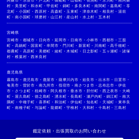
阿蘇市
・
水俣市
・
芦北町
・
御船町
・
山都町
・
長洲町
・
氷川町
・
南阿蘇
村
・
美里町
・
和水町
・
甲佐町
・
錦町
・
多良木町
・
南関町
・
嘉島町
・
苓
北町
・
小国町
・
西原村
・
高森町
・
玉東町
・
津奈木町
・
相良村
・
湯前
町
・
南小国町
・
球磨村
・
山江村
・
産山村
・
水上村
・
五木村
宮崎県
宮崎市
・
都城市
・
日向市
・
延岡市
・
日南市
・
小林市
・
西都市
・
三股
町
・
高鍋町
・
国富町
・
串間市
・
門川町
・
新富町
・
川南町
・
高千穂町
・
都農町
・
高原町
・
美郷町
・
綾町
・
木城町
・
日之影町
・
五ヶ瀬町
・
諸塚
村
・
椎葉村
・
西米良村
鹿児島県
霧島市
・
鹿児島市
・
鹿屋市
・
薩摩川内市
・
姶良市
・
出水市
・
日置市
・
奄美市
・
曽於市
・
南九州市
・
指宿市
・
南さつま市
・
志布志市
・
伊佐
市
・
さつま町
・
枕崎市
・
阿久根市
・
垂水市
・
肝付町
・
西之表市
・
大崎
町
・
屋久島町
・
徳之島町
・
湧水町
・
長島町
・
瀬戸内町
・
錦江町
・
南大
隅町
・
中種子町
・
喜界町
・
和泊町
・
伊仙町
・
知名町
・
天城町
・
東串良
町
・
南種子町
・
与論町
・
龍郷町
・
宇検村
・
大和村
・
十島村
・
三島村
鑑定依頼・出張買取のお問い合わせ