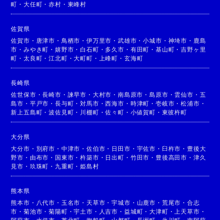
町
・
大任町
・
赤村
・
東峰村
佐賀県
佐賀市
・
唐津市
・
鳥栖市
・
伊万里市
・
武雄市
・
小城市
・
神埼市
・
鹿島
市
・
みやき町
・
嬉野市
・
白石町
・
多久市
・
有田町
・
基山町
・
吉野ヶ里
町
・
太良町
・
江北町
・
大町町
・
上峰町
・
玄海町
長崎県
佐世保市
・
長崎市
・
諫早市
・
大村市
・
南島原市
・
島原市
・
雲仙市
・
五
島市
・
平戸市
・
長与町
・
対馬市
・
西海市
・
時津町
・
壱岐市
・
松浦市
・
新上五島町
・
波佐見町
・
川棚町
・
佐々町
・
小値賀町
・
東彼杵町
大分県
大分市
・
別府市
・
中津市
・
佐伯市
・
日田市
・
宇佐市
・
臼杵市
・
豊後大
野市
・
由布市
・
国東市
・
杵築市
・
日出町
・
竹田市
・
豊後高田市
・
津久
見市
・
玖珠町
・
九重町
・
姫島村
熊本県
熊本市
・
八代市
・
玉名市
・
天草市
・
宇城市
・
山鹿市
・
荒尾市
・
合志
市
・
菊池市
・
菊陽町
・
宇土市
・
人吉市
・
益城町
・
大津町
・
上天草市
・