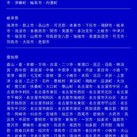
市
・
津幡町
・
輪島市
・
内灘町
岐阜県
海津市
・
郡上市
・
高山市
・
可児郡
・
本巣市
・
下呂市
・
飛騨市
・
岐阜
市
・
清須市
・
各務原市
・
関市
・
美濃市
・
多治見市
・
土岐市
・
中津川
市
・
瑞浪市
・
山県市
・
羽島郡安八郡
・
瑞穂市
・
美濃加茂市
・
可児市
・
羽島市
・
大垣市
・
恵那市
愛知県
森山
・
森
・
本郷
・
方領
・
古道
・
二ツ寺
・
東溝口
・
花正
・
花長
・
蜂須
賀
・
西今宿
・
新居屋
・
中橋
・
中萱津
・
富塚
・
丹波
・
甚目寺
・
小路
・
下
萱津
・
篠田
・
七宝町
・
坂牧
・
栄
・
小橋方
・
木田
・
北苅
・
木折
・
上萱
津
・
金岩
・
乙之子
・
石作
・
豊根村
・
東栄町
・
飛島村
・
設楽町
・
大治
町
・
蟹江町
・
扶桑町
・
大口町
・
豊山町
・
名古屋市
・
名古屋市中区
・
名
古屋市中村区
・
名古屋市東区
・
名古屋市西区
・
名古屋市北区
・
名古屋
市千種区
・
名古屋市昭和区
・
名古屋市瑞穂区
・
名古屋市天白区
・
名古
屋市熱田区
・
名古屋市緑区
・
名古屋市名東区
・
名古屋市守山区
・
名古
屋市中川区
・
名古屋市南区
・
名古屋市港区
・
西加茂郡
・
幡豆郡
・
豊田
市
・
岡崎市
・
刈谷市
・
安城市
・
知立市
・
西尾市
・
碧南市
・
大府市
・
高
浜市
・
半田市
・
豊明市
・
常滑市
・
東海市
・
一宮市
・
知多市
・
蒲郡市
・
豊川市
・
豊橋市
・
新城市
・
田原市
・
尾西市
・
知多郡
・
丹羽郡
・
海部
郡
・
西春日井郡
・
稲沢市
・
津島市
・
江南市
・
春日井市
・
小牧市
・
犬山
市
・
岩倉市
・
北名古屋市
・
日進市
・
清須市
・
長久手市
・
愛西市
・
尾張