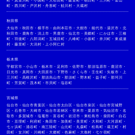
町
・
真室川町
・
小国町
・
大石田町
・
飯豊町
・
朝日町
・
三川町
・
金山
町
・
西川町
・
戸沢村
・
舟形町
・
鮭川村
・
大蔵村
秋田県
大仙市
・
秋田市
・
横手市
・
由利本荘市
・
大館市
・
能代市
・
湯沢市
・
北
秋田市
・
鹿角市
・
潟上市
・
男鹿市
・
仙北市
・
美郷町
・
にかほ市
・
三種
町
・
羽後町
・
八郎潟町
・
五城目町
・
八峰町
・
小坂町
・
井川町
・
東成瀬
村
・
藤里町
・
大潟村
・
上小阿仁村
栃木県
宇都宮市
・
小山市
・
栃木市
・
足利市
・
佐野市
・
那須塩原市
・
鹿沼市
・
日光市
・
真岡市
・
大田原市
・
下野市
・
さくら市
・
壬生町
・
矢板市
・
上
三川町
・
高根沢町
・
那須烏山市
・
那須町
・
野木町
・
益子町
・
那珂川
町
・
芳賀町
・
茂木町
・
市貝町
・
塩谷町
宮城県
仙台市
・
仙台市青葉区
・
仙台市太白区
・
仙台市泉区
・
仙台市宮城野
区
・
石巻市
・
大崎市
・
仙台市若林区
・
登米市
・
栗原市
・
気仙沼市
・
名
取市
・
多賀城市
・
塩竈市
・
富谷町
・
岩沼市
・
東松島市
・
柴田町
・
白石
市
・
亘理町
・
利府町
・
角田市
・
加美町
・
美里町
・
大和町
・
大河原町
・
七ヶ浜町
・
涌谷町
・
南三陸町
・
山元町
・
丸森町
・
松島町
・
蔵王町
・
村
田町
・
女川町
・
川崎町
・
大郷町
・
色麻町
・
大衡村
・
七ケ宿町