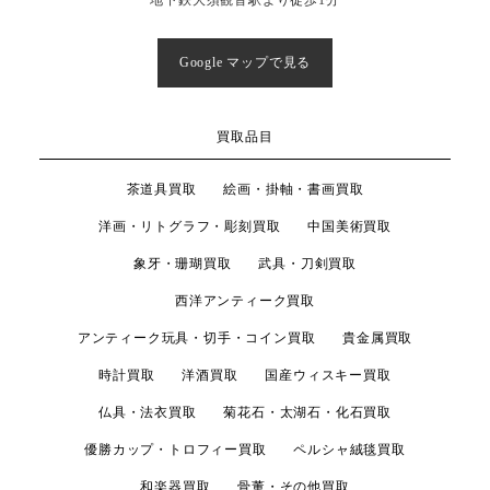
Google マップで見る
買取品目
茶道具買取
絵画・掛軸・書画買取
洋画・リトグラフ・彫刻買取
中国美術買取
象牙・珊瑚買取
武具・刀剣買取
西洋アンティーク買取
アンティーク玩具・切手・コイン買取
貴金属買取
時計買取
洋酒買取
国産ウィスキー買取
仏具・法衣買取
菊花石・太湖石・化石買取
優勝カップ・トロフィー買取
ペルシャ絨毯買取
和楽器買取
骨董・その他買取