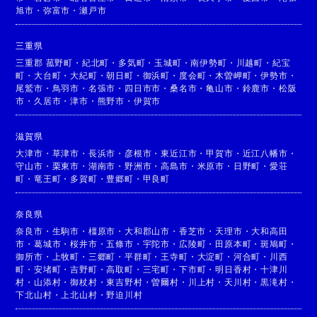
旭市
・
弥富市
・
瀬戸市
三重県
三重郡 菰野町
・
紀北町
・
多気町
・
玉城町
・
南伊勢町
・
川越町
・
紀宝
町
・
大台町
・
大紀町
・
朝日町
・
御浜町
・
度会町
・
木曽岬町
・
伊勢市
・
尾鷲市
・
鳥羽市
・
名張市
・
四日市市
・
桑名市
・
亀山市
・
鈴鹿市
・
松阪
市
・
久居市
・
津市
・
熊野市
・
伊賀市
滋賀県
大津市
・
草津市
・
長浜市
・
彦根市
・
東近江市
・
甲賀市
・
近江八幡市
・
守山市
・
栗東市
・
湖南市
・
野洲市
・
高島市
・
米原市
・
日野町
・
愛荘
町
・
竜王町
・
多賀町
・
豊郷町
・
甲良町
奈良県
奈良市
・
生駒市
・
橿原市
・
大和郡山市
・
香芝市
・
天理市
・
大和高田
市
・
葛城市
・
桜井市
・
五條市
・
宇陀市
・
広陵町
・
田原本町
・
斑鳩町
・
御所市
・
上牧町
・
三郷町
・
平群町
・
王寺町
・
大淀町
・
河合町
・
川西
町
・
安堵町
・
吉野町
・
高取町
・
三宅町
・
下市町
・
明日香村
・
十津川
村
・
山添村
・
御杖村
・
東吉野村
・
曽爾村
・
川上村
・
天川村
・
黒滝村
・
下北山村
・
上北山村
・
野迫川村