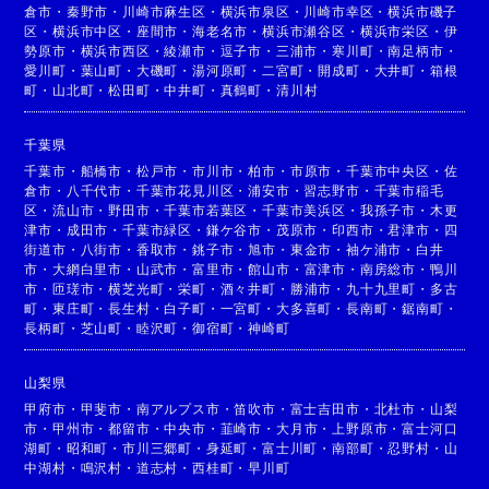
倉市
・
秦野市
・
川崎市麻生区
・
横浜市泉区
・
川崎市幸区
・
横浜市磯子
区
・
横浜市中区
・
座間市
・
海老名市
・
横浜市瀬谷区
・
横浜市栄区
・
伊
勢原市
・
横浜市西区
・
綾瀬市
・
逗子市
・
三浦市
・
寒川町
・
南足柄市
・
愛川町
・
葉山町
・
大磯町
・
湯河原町
・
二宮町
・
開成町
・
大井町
・
箱根
町
・
山北町
・
松田町
・
中井町
・
真鶴町
・
清川村
千葉県
千葉市
・
船橋市
・
松戸市
・
市川市
・
柏市
・
市原市
・
千葉市中央区
・
佐
倉市
・
八千代市
・
千葉市花見川区
・
浦安市
・
習志野市
・
千葉市稲毛
区
・
流山市
・
野田市
・
千葉市若葉区
・
千葉市美浜区
・
我孫子市
・
木更
津市
・
成田市
・
千葉市緑区
・
鎌ケ谷市
・
茂原市
・
印西市
・
君津市
・
四
街道市
・
八街市
・
香取市
・
銚子市
・
旭市
・
東金市
・
袖ケ浦市
・
白井
市
・
大網白里市
・
山武市
・
富里市
・
館山市
・
富津市
・
南房総市
・
鴨川
市
・
匝瑳市
・
横芝光町
・
栄町
・
酒々井町
・
勝浦市
・
九十九里町
・
多古
町
・
東庄町
・
長生村
・
白子町
・
一宮町
・
大多喜町
・
長南町
・
鋸南町
・
長柄町
・
芝山町
・
睦沢町
・
御宿町
・
神崎町
山梨県
甲府市
・
甲斐市
・
南アルプス市
・
笛吹市
・
富士吉田市
・
北杜市
・
山梨
市
・
甲州市
・
都留市
・
中央市
・
韮崎市
・
大月市
・
上野原市
・
富士河口
湖町
・
昭和町
・
市川三郷町
・
身延町
・
富士川町
・
南部町
・
忍野村
・
山
中湖村
・
鳴沢村
・
道志村
・
西桂町
・
早川町