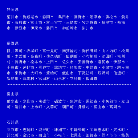
静岡県
菊川市
・
御殿場市
・
静岡市
・
島田市
・
裾野市
・
沼津市
・
浜松市
・
袋井
市
・
藤枝市
・
富士市
・
富士宮市
・
三島市
・
牧之原市
・
焼津市
・
熱海
市
・
伊豆市
・
伊東市
・
磐田市
・
御前崎市
・
掛川市
長野県
軽井沢町
・
坂城町
・
富士見町
・
南箕輪村
・
御代田町
・
山ノ内町
・
松川
町
・
木曽町
・
高森町
・
佐久穂町
・
飯綱町
・
小布施町
・
池田町
・
松川
村
・
長野市
・
松本市
・
上田市
・
佐久市
・
安曇野市
・
塩尻市
・
伊那市
・
千曲市
・
茅野市
・
岡谷市
・
諏訪市
・
須坂市
・
中野市
・
小諸市
・
駒ヶ根
市
・
東御市
・
大町市
・
箕輪町
・
飯山市
・
下諏訪町
・
辰野町
・
信濃町
・
飯島町
・
白馬村
・
宮田村
・
山形村
・
立科町
・
飯田市
富山県
射水市
・
氷見市
・
南砺市
・
砺波市
・
魚津市
・
黒部市
・
小矢部市
・
立山
町
・
滑川市
・
上市町
・
入善町
・
朝日町
・
舟橋村
・
富山市
・
高岡市
石川県
羽咋市
・
志賀町
・
能登町
・
珠洲市
・
中能登町
・
宝達志水町
・
穴水町
・
川北町
・
金沢市
・
白山市
・
小松市
・
七尾市
・
加賀市
・
野々市市
・
能美