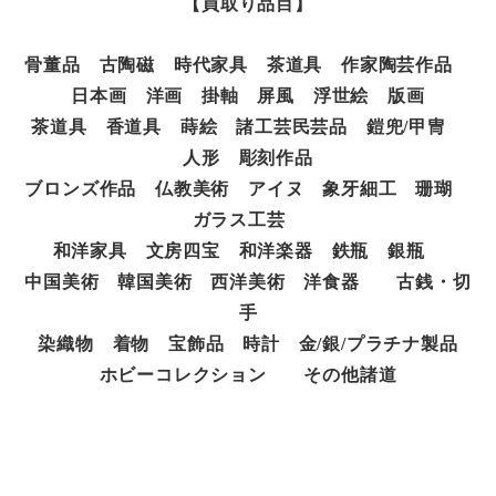
【買取り品目】
骨董品 古陶磁 時代家具 茶道具 作家陶芸作品
日本画 洋画 掛軸 屏風 浮世絵 版画
茶道具 香道具 蒔絵 諸工芸民芸品 鎧兜/甲冑
人形 彫刻作品
ブロンズ作品 仏教美術 アイヌ 象牙細工 珊瑚
ガラス工芸
和洋家具 文房四宝 和洋楽器 鉄瓶 銀瓶
中国美術 韓国美術 西洋美術 洋食器 古銭・切
手
染織物 着物 宝飾品 時計 金/銀/プラチナ製品
ホビーコレクション その他諸道