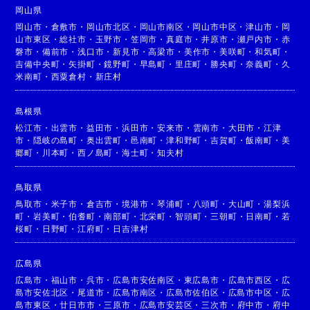
岡山県
岡山市
・
倉敷市
・
岡山市北区
・
岡山市南区
・
岡山市中区
・
津山市
・
岡
山市東区
・
総社市
・
玉野市
・
笠岡市
・
真庭市
・
井原市
・
瀬戸内市
・
赤
磐市
・
備前市
・
浅口市
・
新見市
・
高梁市
・
美作市
・
美咲町
・
和気町
・
吉備中央町
・
矢掛町
・
鏡野町
・
早島町
・
里庄町
・
勝央町
・
奈義町
・
久
米南町
・
西粟倉村
・
新庄村
島根県
松江市
・
出雲市
・
益田市
・
浜田市
・
安来市
・
雲南市
・
大田市
・
江津
市
・
隠岐の島町
・
奥出雲町
・
邑南町
・
津和野町
・
吉賀町
・
飯南町
・
美
郷町
・
川本町
・
西ノ島町
・
海士町
・
知夫村
鳥取県
鳥取市
・
米子市
・
倉吉市
・
境港市
・
琴浦町
・
八頭町
・
大山町
・
湯梨浜
町
・
岩美町
・
伯耆町
・
南部町
・
北栄町
・
智頭町
・
三朝町
・
日南町
・
若
桜町
・
日野町
・
江府町
・
日吉津村
広島県
広島市
・
福山市
・
呉市
・
広島市安佐南区
・
東広島市
・
広島市西区
・
広
島市安佐北区
・
尾道市
・
広島市南区
・
広島市佐伯区
・
広島市中区
・
広
島市東区
・
廿日市市
・
三原市
・
広島市安芸区
・
三次市
・
府中市
・
府中