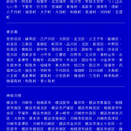
鉾田市
・
阿見町
・
稲敷市
・
北茨城市
・
桜川市
・
常陸大宮市
・
つくばみ
らい市
・
下妻市
・
行方市
・
茨城町
・
東海村
・
高萩市
・
潮来市
・
境町
・
八千代町
・
城里町
・
大子町
・
大洗町
・
利根町
・
美浦村
・
河内町
・
五霞
町
東京都
世田谷区
・
練馬区
・
江戸川区
・
大田区
・
足立区
・
八王子市
・
板橋区
・
杉並区
・
江東区
・
葛飾区
・
町田市
・
品川区
・
北区
・
新宿区
・
中野区
・
目黒区
・
豊島区
・
府中市
・
墨田区
・
文京区
・
調布市
・
港区
・
渋谷区
・
荒川区
・
西東京市
・
小平市
・
三鷹市
・
日野市
・
立川市
・
東村山市
・
台
東区
・
多摩市
・
青梅市
・
武蔵野市
・
中央区
・
国分寺市
・
小金井市
・
東
久留米市
・
昭島市
・
稲城市
・
東大和市
・
狛江市
・
国立市
・
清瀬市
・
武
蔵村山市
・
福生市
・
羽村市
・
千代田区
・
瑞穂町
・
日の出町
・
大島町
・
八丈町
・
奥多摩町
・
新島村
・
小笠原村
・
檜原村
・
三宅村
・
神津島村
・
御蔵島村
・
利島村
・
青ヶ島村
神奈川県
横浜市
・
川崎市
・
相模原市
・
横須賀市
・
藤沢市
・
横浜市青葉区
・
相模
原市南区
・
横浜市港北区
・
横浜市戸塚区
・
横浜市鶴見区
・
相模原市中
央区
・
平塚市
・
横浜市旭区
・
茅ヶ崎市
・
川崎市中原区
・
横浜市神奈川
区
・
大和市
・
厚木市
・
横浜市港南区
・
川崎市宮前区
・
川崎市高津区
・
川崎市多摩区
・
川崎市川崎区
・
横浜市金沢区
・
横浜市保土ケ谷区
・
小
田原市
・
横浜市都筑区
・
横浜市南区
・
相模原市緑区
・
横浜市緑区
・
鎌