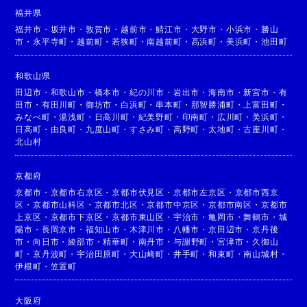
福井県
福井市
・
坂井市
・
敦賀市
・
越前市
・
鯖江市
・
大野市
・
小浜市
・
勝山
市
・
永平寺町
・
越前町
・
若狭町
・
南越前町
・
高浜町
・
美浜町
・
池田町
和歌山県
田辺市
・
和歌山市
・
橋本市
・
紀の川市
・
岩出市
・
海南市
・
新宮市
・
有
田市
・
有田川町
・
御坊市
・
白浜町
・
串本町
・
那智勝浦町
・
上富田町
・
みなべ町
・
湯浅町
・
日高川町
・
紀美野町
・
印南町
・
広川町
・
美浜町
・
日高町
・
由良町
・
九度山町
・
すさみ町
・
高野町
・
太地町
・
古座川町
・
北山村
京都府
京都市
・
京都市右京区
・
京都市伏見区
・
京都市左京区
・
京都市西京
区
・
京都市山科区
・
京都市北区
・
京都市中京区
・
京都市南区
・
京都市
上京区
・
京都市下京区
・
京都市東山区
・
宇治市
・
亀岡市
・
舞鶴市
・
城
陽市
・
長岡京市
・
福知山市
・
木津川市
・
八幡市
・
京田辺市
・
京丹後
市
・
向日市
・
綾部市
・
精華町
・
南丹市
・
与謝野町
・
宮津市
・
久御山
町
・
京丹波町
・
宇治田原町
・
大山崎町
・
井手町
・
和束町
・
南山城村
・
伊根町
・
笠置町
大阪府