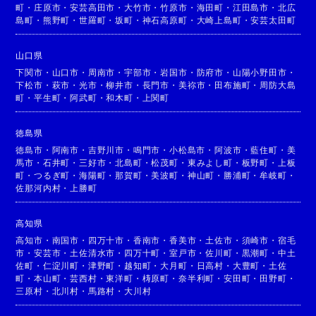
町
・
庄原市
・
安芸高田市
・
大竹市
・
竹原市
・
海田町
・
江田島市
・
北広
島町
・
熊野町
・
世羅町
・
坂町
・
神石高原町
・
大崎上島町
・
安芸太田町
山口県
下関市
・
山口市
・
周南市
・
宇部市
・
岩国市
・
防府市
・
山陽小野田市
・
下松市
・
萩市
・
光市
・
柳井市
・
長門市
・
美祢市
・
田布施町
・
周防大島
町
・
平生町
・
阿武町
・
和木町
・
上関町
徳島県
徳島市
・
阿南市
・
吉野川市
・
鳴門市
・
小松島市
・
阿波市
・
藍住町
・
美
馬市
・
石井町
・
三好市
・
北島町
・
松茂町
・
東みよし町
・
板野町
・
上板
町
・
つるぎ町
・
海陽町
・
那賀町
・
美波町
・
神山町
・
勝浦町
・
牟岐町
・
佐那河内村
・
上勝町
高知県
高知市
・
南国市
・
四万十市
・
香南市
・
香美市
・
土佐市
・
須崎市
・
宿毛
市
・
安芸市
・
土佐清水市
・
四万十町
・
室戸市
・
佐川町
・
黒潮町
・
中土
佐町
・
仁淀川町
・
津野町
・
越知町
・
大月町
・
日高村
・
大豊町
・
土佐
町
・
本山町
・
芸西村
・
東洋町
・
梼原町
・
奈半利町
・
安田町
・
田野町
・
三原村
・
北川村
・
馬路村
・
大川村