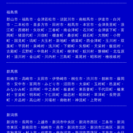
福島県
郡山市
・
福島市
・
会津若松市
・
須賀川市
・
南相馬市
・
伊達市
・
白河
市
・
二本松市
・
喜多方市
・
田村市
・
相馬市
・
本宮市
・
会津美里町
・
浪
江町
・
西郷村
・
矢吹町
・
三春町
・
南会津町
・
石川町
・
会津坂下町
・
富
岡町
・
猪苗代町
・
川俣町
・
棚倉町
・
桑折町
・
鏡石町
・
大熊町
・
小野
町
・
国見町
・
塙町
・
大玉村
・
新地町
・
楢葉町
・
西会津町
・
玉川村
・
双
葉町
・
平田村
・
泉崎村
・
浅川町
・
下郷町
・
矢祭町
・
天栄村
・
飯舘村
・
古殿町
・
広野町
・
中島村
・
只見町
・
柳津町
・
鮫川村
・
磐梯町
・
北塩原
村
・
湯川村
・
金山町
・
川内村
・
三島町
・
葛尾村
・
昭和村
・
檜枝岐村
群馬県
前橋市
・
高崎市
・
太田市
・
伊勢崎市
・
桐生市
・
渋川市
・
館林市
・
藤岡
市
・
安中市
・
富岡市
・
みどり市
・
沼田市
・
大泉町
・
玉村町
・
邑楽町
・
みなかみ町
・
吉岡町
・
中之条町
・
板倉町
・
東吾妻町
・
千代田町
・
榛東
村
・
甘楽町
・
明和町
・
下仁田町
・
嬬恋村
・
昭和村
・
草津町
・
長野原
町
・
片品村
・
高山村
・
川場村
・
南牧村
・
神流町
・
上野村
新潟県
新潟市
・
長岡市
・
上越市
・
新潟市中央区
・
新潟市西区
・
三条市
・
新潟
市東区
・
新発田市
・
柏崎市
・
燕市
・
新潟市北区
・
新潟市江南区
・
新潟
市秋葉区
・
村上市
・
佐渡市
・
南魚沼市
・
新潟市西蒲区
・
五泉市
・
十日