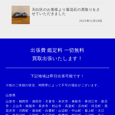
天白区のお客様より菊花石の買取りをさ
せていただきました
2025年12月20日
出張費 鑑定料 一切無料
買取出張いたします！
下記地域は即日出張可能です！
※
他のご依頼の状況、時間帯によって不可の場合がございます。
山形県
山形市
・
鶴岡市
・
酒田市
・
天童市
・
米沢市
・
東根市
・
寒河江市
・
新庄
市
・
上山市
・
南陽市
・
長井市
・
村山市
・
高畠町
・
庄内町
・
河北町
・
尾
花沢市
・
川西町
・
遊佐町
・
白鷹町
・
山辺町
・
中山町
・
最上町
・
大江