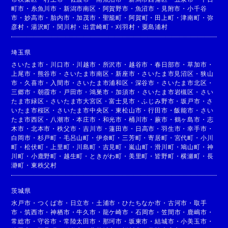
町市
・
糸魚川市
・
新潟市南区
・
阿賀野市
・
魚沼市
・
見附市
・
小千谷
市
・
妙高市
・
胎内市
・
加茂市
・
聖籠町
・
阿賀町
・
田上町
・
津南町
・
弥
彦村
・
湯沢町
・
関川村
・
出雲崎町
・
刈羽村
・
粟島浦村
埼玉県
さいたま市
・
川口市
・
川越市
・
所沢市
・
越谷市
・
春日部市
・
草加市
・
上尾市
・
熊谷市
・
さいたま市南区
・
新座市
・
さいたま市見沼区
・
狭山
市
・
久喜市
・
入間市
・
さいたま市浦和区
・
深谷市
・
さいたま市北区
・
三郷市
・
朝霞市
・
戸田市
・
鴻巣市
・
加須市
・
さいたま市岩槻区
・
さい
たま市緑区
・
さいたま市大宮区
・
富士見市
・
ふじみ野市
・
坂戸市
・
さ
いたま市桜区
・
さいたま市中央区
・
東松山市
・
行田市
・
飯能市
・
さい
たま市西区
・
八潮市
・
本庄市
・
和光市
・
桶川市
・
蕨市
・
鶴ヶ島市
・
志
木市
・
北本市
・
秩父市
・
吉川市
・
蓮田市
・
日高市
・
羽生市
・
幸手市
・
白岡市
・
杉戸町
・
毛呂山町
・
伊奈町
・
三芳町
・
寄居町
・
宮代町
・
小川
町
・
松伏町
・
上里町
・
川島町
・
吉見町
・
嵐山町
・
滑川町
・
鳩山町
・
神
川町
・
小鹿野町
・
越生町
・
ときがわ町
・
美里町
・
皆野町
・
横瀬町
・
長
瀞町
・
東秩父村
茨城県
水戸市
・
つくば市
・
日立市
・
土浦市
・
ひたちなか市
・
古河市
・
取手
市
・
筑西市
・
神栖市
・
牛久市
・
龍ケ崎市
・
石岡市
・
笠間市
・
鹿嶋市
・
常総市
・
守谷市
・
常陸太田市
・
那珂市
・
坂東市
・
結城市
・
小美玉市
・