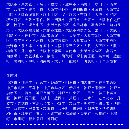
大阪市
・
東大阪市
・
堺市
・
枚方市
・
豊中市
・
高槻市
・
吹田市
・
茨木
市
・
八尾市
・
寝屋川市
・
大阪市平野区
・
岸和田市
・
和泉市
・
大阪市淀
川区
・
大阪市城東区
・
堺市北区
・
堺市堺区
・
守口市
・
大阪市生野区
・
堺市西区
・
大阪市東住吉区
・
門真市
・
箕面市
・
大東市
・
大阪市住之江
区
・
松原市
・
堺市中区
・
大阪市西成区
・
富田林市
・
羽曳野市
・
河内長
野市
・
大阪市鶴見区
・
大阪市北区
・
大阪市阿倍野区
・
池田市
・
大阪市
都島区
・
泉佐野市
・
大阪市西淀川区
・
貝塚市
・
大阪市旭区
・
大阪市港
区
・
堺市東区
・
摂津市
・
大阪市東成区
・
大阪市西区
・
大阪市中央区
・
交野市
・
泉大津市
・
柏原市
・
大阪市天王寺区
・
大阪市大正区
・
大阪市
福島区
・
藤井寺市
・
大阪市此花区
・
泉南市
・
大阪市浪速区
・
高石市
・
四條畷市
・
大阪狭山市
・
阪南市
・
熊取町
・
堺市美原区
・
島本町
・
豊能
町
・
忠岡町
・
岬町
・
河南町
・
太子町
・
能勢町
・
田尻町
・
千早赤阪村
兵庫県
姫路市
・
神戸市
・
西宮市
・
尼崎市
・
明石市
・
加古川市
・
神戸市西区
・
神戸市北区
・
宝塚市
・
神戸市垂水区
・
伊丹市
・
神戸市東灘区
・
神戸市
須磨区
・
川西市
・
神戸市灘区
・
神戸市中央区
・
三田市
・
神戸市兵庫
区
・
神戸市長田区
・
高砂市
・
豊岡市
・
芦屋市
・
三木市
・
たつの市
・
丹
波市
・
赤穂市
・
南あわじ市
・
小野市
・
加西市
・
洲本市
・
篠山市
・
淡路
市
・
西脇市
・
宍粟市
・
加東市
・
太子町
・
播磨町
・
朝来市
・
猪名川町
・
相生市
・
稲美町
・
養父市
・
多可町
・
福崎町
・
香美町
・
佐用町
・
上郡
町
・
市川町
・
新温泉町
・
神河町