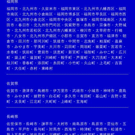
福岡県
福岡市
・
北九州市
・
久留米市
・
福岡市東区
・
北九州市八幡西区
・
福岡
市南区
・
北九州市小倉南区
・
福岡市博多区
・
福岡市早良区
・
福岡市西
区
・
北九州市小倉北区
・
福岡市中央区
・
飯塚市
・
福岡市城南区
・
大牟
田市
・
春日市
・
北九州市門司区
・
筑紫野市
・
糸島市
・
宗像市
・
大野城
市
・
北九州市若松区
・
北九州市八幡東区
・
柳川市
・
太宰府市
・
行橋
市
・
八女市
・
北九州市戸畑区
・
小郡市
・
古賀市
・
直方市
・
福津市
・
朝
倉市
・
田川市
・
那珂川町
・
筑後市
・
中間市
・
志免町
・
粕屋町
・
嘉麻
市
・
みやま市
・
宇美町
・
大川市
・
苅田町
・
岡垣町
・
篠栗町
・
宮若市
・
水巻町
・
筑前町
・
豊前市
・
須恵町
・
新宮町
・
福智町
・
みやこ町
・
広川
町
・
築上町
・
遠賀町
・
川崎町
・
鞍手町
・
芦屋町
・
大刀洗町
・
大木町
・
桂川町
・
香春町
・
添田町
・
糸田町
・
小竹町
・
久山町
・
上毛町
・
吉富
町
・
大任町
・
赤村
・
東峰村
佐賀県
佐賀市
・
唐津市
・
鳥栖市
・
伊万里市
・
武雄市
・
小城市
・
神埼市
・
鹿島
市
・
みやき町
・
嬉野市
・
白石町
・
多久市
・
有田町
・
基山町
・
吉野ヶ里
町
・
太良町
・
江北町
・
大町町
・
上峰町
・
玄海町
長崎県
佐世保市
・
長崎市
・
諫早市
・
大村市
・
南島原市
・
島原市
・
雲仙市
・
五
島市
・
平戸市
・
長与町
・
対馬市
・
西海市
・
時津町
・
壱岐市
・
松浦市
・
新上五島町
・
波佐見町
・
川棚町
・
佐々町
・
小値賀町
・
東彼杵町