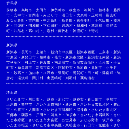
群馬県
前橋市
・
高崎市
・
太田市
・
伊勢崎市
・
桐生市
・
渋川市
・
館林市
・
藤岡
市
・
安中市
・
富岡市
・
みどり市
・
沼田市
・
大泉町
・
玉村町
・
邑楽町
・
みなかみ町
・
吉岡町
・
中之条町
・
板倉町
・
東吾妻町
・
千代田町
・
榛東
村
・
甘楽町
・
明和町
・
下仁田町
・
嬬恋村
・
昭和村
・
草津町
・
長野原
町
・
片品村
・
高山村
・
川場村
・
南牧村
・
神流町
・
上野村
新潟県
新潟市
・
長岡市
・
上越市
・
新潟市中央区
・
新潟市西区
・
三条市
・
新潟
市東区
・
新発田市
・
柏崎市
・
燕市
・
新潟市北区
・
新潟市江南区
・
新潟
市秋葉区
・
村上市
・
佐渡市
・
南魚沼市
・
新潟市西蒲区
・
五泉市
・
十日
町市
・
糸魚川市
・
新潟市南区
・
阿賀野市
・
魚沼市
・
見附市
・
小千谷
市
・
妙高市
・
胎内市
・
加茂市
・
聖籠町
・
阿賀町
・
田上町
・
津南町
・
弥
彦村
・
湯沢町
・
関川村
・
出雲崎町
・
刈羽村
・
粟島浦村
埼玉県
さいたま市
・
川口市
・
川越市
・
所沢市
・
越谷市
・
春日部市
・
草加市
・
上尾市
・
熊谷市
・
さいたま市南区
・
新座市
・
さいたま市見沼区
・
狭山
市
・
久喜市
・
入間市
・
さいたま市浦和区
・
深谷市
・
さいたま市北区
・
三郷市
・
朝霞市
・
戸田市
・
鴻巣市
・
加須市
・
さいたま市岩槻区
・
さい
たま市緑区
・
さいたま市大宮区
・
富士見市
・
ふじみ野市
・
坂戸市
・
さ
いたま市桜区
・
さいたま市中央区
・
東松山市
・
行田市
・
飯能市
・
さい