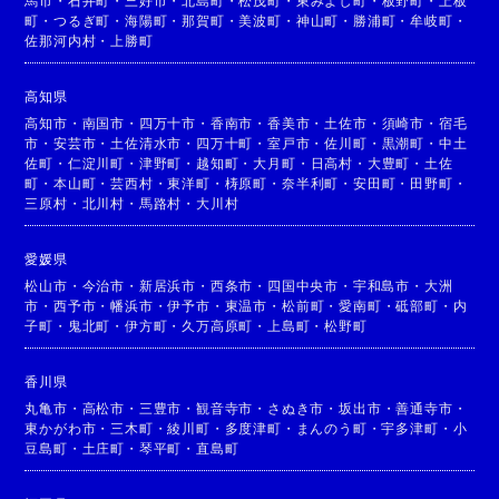
馬市
・
石井町
・
三好市
・
北島町
・
松茂町
・
東みよし町
・
板野町
・
上板
町
・
つるぎ町
・
海陽町
・
那賀町
・
美波町
・
神山町
・
勝浦町
・
牟岐町
・
佐那河内村
・
上勝町
高知県
高知市
・
南国市
・
四万十市
・
香南市
・
香美市
・
土佐市
・
須崎市
・
宿毛
市
・
安芸市
・
土佐清水市
・
四万十町
・
室戸市
・
佐川町
・
黒潮町
・
中土
佐町
・
仁淀川町
・
津野町
・
越知町
・
大月町
・
日高村
・
大豊町
・
土佐
町
・
本山町
・
芸西村
・
東洋町
・
梼原町
・
奈半利町
・
安田町
・
田野町
・
三原村
・
北川村
・
馬路村
・
大川村
愛媛県
松山市
・
今治市
・
新居浜市
・
西条市
・
四国中央市
・
宇和島市
・
大洲
市
・
西予市
・
幡浜市
・
伊予市
・
東温市
・
松前町
・
愛南町
・
砥部町
・
内
子町
・
鬼北町
・
伊方町
・
久万高原町
・
上島町
・
松野町
香川県
丸亀市
・
高松市
・
三豊市
・
観音寺市
・
さぬき市
・
坂出市
・
善通寺市
・
東かがわ市
・
三木町
・
綾川町
・
多度津町
・
まんのう町
・
宇多津町
・
小
豆島町
・
土庄町
・
琴平町
・
直島町