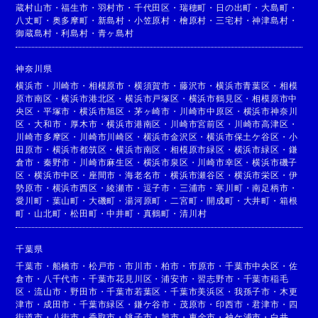
蔵村山市
・
福生市
・
羽村市
・
千代田区
・
瑞穂町
・
日の出町
・
大島町
・
八丈町
・
奥多摩町
・
新島村
・
小笠原村
・
檜原村
・
三宅村
・
神津島村
・
御蔵島村
・
利島村
・
青ヶ島村
神奈川県
横浜市
・
川崎市
・
相模原市
・
横須賀市
・
藤沢市
・
横浜市青葉区
・
相模
原市南区
・
横浜市港北区
・
横浜市戸塚区
・
横浜市鶴見区
・
相模原市中
央区
・
平塚市
・
横浜市旭区
・
茅ヶ崎市
・
川崎市中原区
・
横浜市神奈川
区
・
大和市
・
厚木市
・
横浜市港南区
・
川崎市宮前区
・
川崎市高津区
・
川崎市多摩区
・
川崎市川崎区
・
横浜市金沢区
・
横浜市保土ケ谷区
・
小
田原市
・
横浜市都筑区
・
横浜市南区
・
相模原市緑区
・
横浜市緑区
・
鎌
倉市
・
秦野市
・
川崎市麻生区
・
横浜市泉区
・
川崎市幸区
・
横浜市磯子
区
・
横浜市中区
・
座間市
・
海老名市
・
横浜市瀬谷区
・
横浜市栄区
・
伊
勢原市
・
横浜市西区
・
綾瀬市
・
逗子市
・
三浦市
・
寒川町
・
南足柄市
・
愛川町
・
葉山町
・
大磯町
・
湯河原町
・
二宮町
・
開成町
・
大井町
・
箱根
町
・
山北町
・
松田町
・
中井町
・
真鶴町
・
清川村
千葉県
千葉市
・
船橋市
・
松戸市
・
市川市
・
柏市
・
市原市
・
千葉市中央区
・
佐
倉市
・
八千代市
・
千葉市花見川区
・
浦安市
・
習志野市
・
千葉市稲毛
区
・
流山市
・
野田市
・
千葉市若葉区
・
千葉市美浜区
・
我孫子市
・
木更
津市
・
成田市
・
千葉市緑区
・
鎌ケ谷市
・
茂原市
・
印西市
・
君津市
・
四
街道市
・
八街市
・
香取市
・
銚子市
・
旭市
・
東金市
・
袖ケ浦市
・
白井