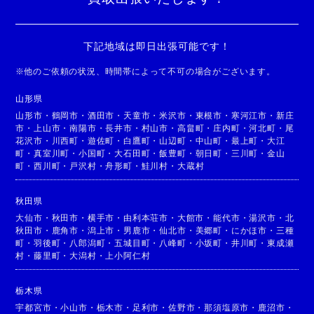
下記地域は即日出張可能です！
※
他のご依頼の状況、時間帯によって不可の場合がございます。
山形県
山形市
・
鶴岡市
・
酒田市
・
天童市
・
米沢市
・
東根市
・
寒河江市
・
新庄
市
・
上山市
・
南陽市
・
長井市
・
村山市
・
高畠町
・
庄内町
・
河北町
・
尾
花沢市
・
川西町
・
遊佐町
・
白鷹町
・
山辺町
・
中山町
・
最上町
・
大江
町
・
真室川町
・
小国町
・
大石田町
・
飯豊町
・
朝日町
・
三川町
・
金山
町
・
西川町
・
戸沢村
・
舟形町
・
鮭川村
・
大蔵村
秋田県
大仙市
・
秋田市
・
横手市
・
由利本荘市
・
大館市
・
能代市
・
湯沢市
・
北
秋田市
・
鹿角市
・
潟上市
・
男鹿市
・
仙北市
・
美郷町
・
にかほ市
・
三種
町
・
羽後町
・
八郎潟町
・
五城目町
・
八峰町
・
小坂町
・
井川町
・
東成瀬
村
・
藤里町
・
大潟村
・
上小阿仁村
栃木県
宇都宮市
・
小山市
・
栃木市
・
足利市
・
佐野市
・
那須塩原市
・
鹿沼市
・