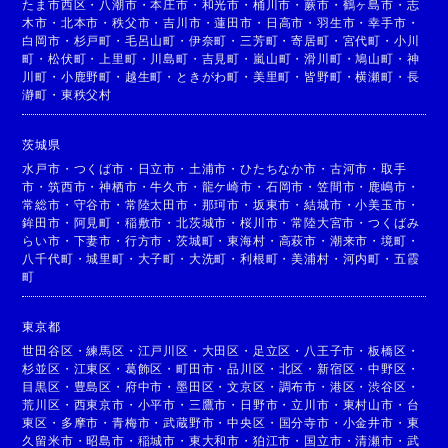
たま市西区
・
八潮市
・
本庄市
・
和光市
・
桶川市
・
蕨市
・
鶴ヶ島市
・
志
木市
・
北本市
・
秩父市
・
吉川市
・
蓮田市
・
日高市
・
羽生市
・
幸手市
・
白岡市
・
杉戸町
・
毛呂山町
・
伊奈町
・
三芳町
・
寄居町
・
宮代町
・
小川
町
・
松伏町
・
上里町
・
川島町
・
吉見町
・
嵐山町
・
滑川町
・
鳩山町
・
神
川町
・
小鹿野町
・
越生町
・
ときがわ町
・
美里町
・
皆野町
・
横瀬町
・
長
瀞町
・
東秩父村
茨城県
水戸市
・
つくば市
・
日立市
・
土浦市
・
ひたちなか市
・
古河市
・
取手
市
・
筑西市
・
神栖市
・
牛久市
・
龍ケ崎市
・
石岡市
・
笠間市
・
鹿嶋市
・
常総市
・
守谷市
・
常陸太田市
・
那珂市
・
坂東市
・
結城市
・
小美玉市
・
鉾田市
・
阿見町
・
稲敷市
・
北茨城市
・
桜川市
・
常陸大宮市
・
つくばみ
らい市
・
下妻市
・
行方市
・
茨城町
・
東海村
・
高萩市
・
潮来市
・
境町
・
八千代町
・
城里町
・
大子町
・
大洗町
・
利根町
・
美浦村
・
河内町
・
五霞
町
東京都
世田谷区
・
練馬区
・
江戸川区
・
大田区
・
足立区
・
八王子市
・
板橋区
・
杉並区
・
江東区
・
葛飾区
・
町田市
・
品川区
・
北区
・
新宿区
・
中野区
・
目黒区
・
豊島区
・
府中市
・
墨田区
・
文京区
・
調布市
・
港区
・
渋谷区
・
荒川区
・
西東京市
・
小平市
・
三鷹市
・
日野市
・
立川市
・
東村山市
・
台
東区
・
多摩市
・
青梅市
・
武蔵野市
・
中央区
・
国分寺市
・
小金井市
・
東
久留米市
・
昭島市
・
稲城市
・
東大和市
・
狛江市
・
国立市
・
清瀬市
・
武