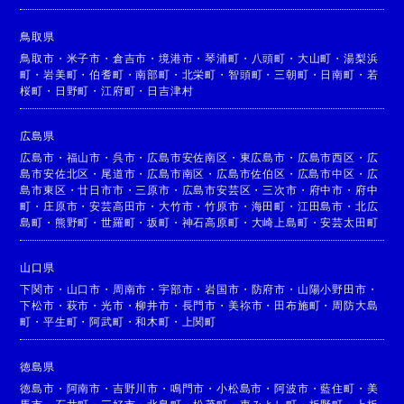
鳥取県
鳥取市
・
米子市
・
倉吉市
・
境港市
・
琴浦町
・
八頭町
・
大山町
・
湯梨浜
町
・
岩美町
・
伯耆町
・
南部町
・
北栄町
・
智頭町
・
三朝町
・
日南町
・
若
桜町
・
日野町
・
江府町
・
日吉津村
広島県
広島市
・
福山市
・
呉市
・
広島市安佐南区
・
東広島市
・
広島市西区
・
広
島市安佐北区
・
尾道市
・
広島市南区
・
広島市佐伯区
・
広島市中区
・
広
島市東区
・
廿日市市
・
三原市
・
広島市安芸区
・
三次市
・
府中市
・
府中
町
・
庄原市
・
安芸高田市
・
大竹市
・
竹原市
・
海田町
・
江田島市
・
北広
島町
・
熊野町
・
世羅町
・
坂町
・
神石高原町
・
大崎上島町
・
安芸太田町
山口県
下関市
・
山口市
・
周南市
・
宇部市
・
岩国市
・
防府市
・
山陽小野田市
・
下松市
・
萩市
・
光市
・
柳井市
・
長門市
・
美祢市
・
田布施町
・
周防大島
町
・
平生町
・
阿武町
・
和木町
・
上関町
徳島県
徳島市
・
阿南市
・
吉野川市
・
鳴門市
・
小松島市
・
阿波市
・
藍住町
・
美