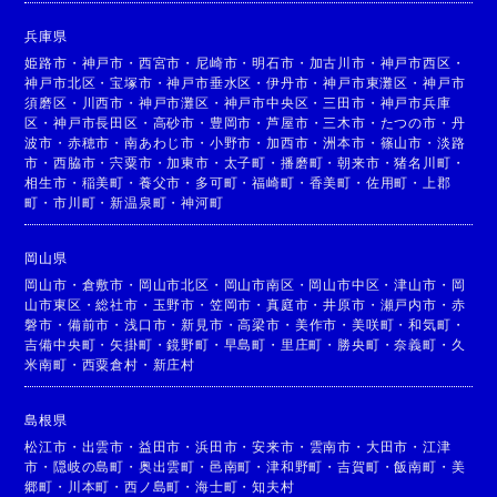
兵庫県
姫路市
・
神戸市
・
西宮市
・
尼崎市
・
明石市
・
加古川市
・
神戸市西区
・
神戸市北区
・
宝塚市
・
神戸市垂水区
・
伊丹市
・
神戸市東灘区
・
神戸市
須磨区
・
川西市
・
神戸市灘区
・
神戸市中央区
・
三田市
・
神戸市兵庫
区
・
神戸市長田区
・
高砂市
・
豊岡市
・
芦屋市
・
三木市
・
たつの市
・
丹
波市
・
赤穂市
・
南あわじ市
・
小野市
・
加西市
・
洲本市
・
篠山市
・
淡路
市
・
西脇市
・
宍粟市
・
加東市
・
太子町
・
播磨町
・
朝来市
・
猪名川町
・
相生市
・
稲美町
・
養父市
・
多可町
・
福崎町
・
香美町
・
佐用町
・
上郡
町
・
市川町
・
新温泉町
・
神河町
岡山県
岡山市
・
倉敷市
・
岡山市北区
・
岡山市南区
・
岡山市中区
・
津山市
・
岡
山市東区
・
総社市
・
玉野市
・
笠岡市
・
真庭市
・
井原市
・
瀬戸内市
・
赤
磐市
・
備前市
・
浅口市
・
新見市
・
高梁市
・
美作市
・
美咲町
・
和気町
・
吉備中央町
・
矢掛町
・
鏡野町
・
早島町
・
里庄町
・
勝央町
・
奈義町
・
久
米南町
・
西粟倉村
・
新庄村
島根県
松江市
・
出雲市
・
益田市
・
浜田市
・
安来市
・
雲南市
・
大田市
・
江津
市
・
隠岐の島町
・
奥出雲町
・
邑南町
・
津和野町
・
吉賀町
・
飯南町
・
美
郷町
・
川本町
・
西ノ島町
・
海士町
・
知夫村