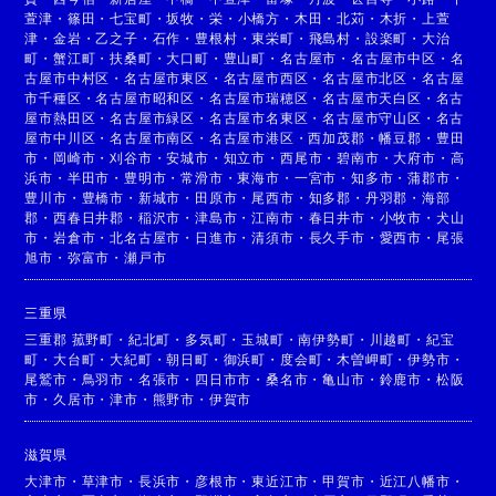
萱津
・
篠田
・
七宝町
・
坂牧
・
栄
・
小橋方
・
木田
・
北苅
・
木折
・
上萱
津
・
金岩
・
乙之子
・
石作
・
豊根村
・
東栄町
・
飛島村
・
設楽町
・
大治
町
・
蟹江町
・
扶桑町
・
大口町
・
豊山町
・
名古屋市
・
名古屋市中区
・
名
古屋市中村区
・
名古屋市東区
・
名古屋市西区
・
名古屋市北区
・
名古屋
市千種区
・
名古屋市昭和区
・
名古屋市瑞穂区
・
名古屋市天白区
・
名古
屋市熱田区
・
名古屋市緑区
・
名古屋市名東区
・
名古屋市守山区
・
名古
屋市中川区
・
名古屋市南区
・
名古屋市港区
・
西加茂郡
・
幡豆郡
・
豊田
市
・
岡崎市
・
刈谷市
・
安城市
・
知立市
・
西尾市
・
碧南市
・
大府市
・
高
浜市
・
半田市
・
豊明市
・
常滑市
・
東海市
・
一宮市
・
知多市
・
蒲郡市
・
豊川市
・
豊橋市
・
新城市
・
田原市
・
尾西市
・
知多郡
・
丹羽郡
・
海部
郡
・
西春日井郡
・
稲沢市
・
津島市
・
江南市
・
春日井市
・
小牧市
・
犬山
市
・
岩倉市
・
北名古屋市
・
日進市
・
清須市
・
長久手市
・
愛西市
・
尾張
旭市
・
弥富市
・
瀬戸市
三重県
三重郡 菰野町
・
紀北町
・
多気町
・
玉城町
・
南伊勢町
・
川越町
・
紀宝
町
・
大台町
・
大紀町
・
朝日町
・
御浜町
・
度会町
・
木曽岬町
・
伊勢市
・
尾鷲市
・
鳥羽市
・
名張市
・
四日市市
・
桑名市
・
亀山市
・
鈴鹿市
・
松阪
市
・
久居市
・
津市
・
熊野市
・
伊賀市
滋賀県
大津市
・
草津市
・
長浜市
・
彦根市
・
東近江市
・
甲賀市
・
近江八幡市
・