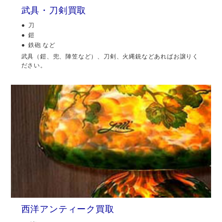
武具・刀剣買取
刀
鎧
鉄砲 など
武具（鎧、兜、陣笠など）、刀剣、火縄銃などあればお譲りく
ださい。
西洋アンティーク買取