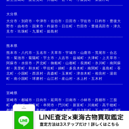
大分県
大分市
・
別府市
・
中津市
・
佐伯市
・
日田市
・
宇佐市
・
臼杵市
・
豊後大
野市
・
由布市
・
国東市
・
杵築市
・
日出町
・
竹田市
・
豊後高田市
・
津久
見市
・
玖珠町
・
九重町
・
姫島村
熊本県
熊本市
・
八代市
・
玉名市
・
天草市
・
宇城市
・
山鹿市
・
荒尾市
・
合志
市
・
菊池市
・
菊陽町
・
宇土市
・
人吉市
・
益城町
・
大津町
・
上天草市
・
阿蘇市
・
水俣市
・
芦北町
・
御船町
・
山都町
・
長洲町
・
氷川町
・
南阿蘇
村
・
美里町
・
和水町
・
甲佐町
・
錦町
・
多良木町
・
南関町
・
嘉島町
・
苓
北町
・
小国町
・
西原村
・
高森町
・
玉東町
・
津奈木町
・
相良村
・
湯前
町
・
南小国町
・
球磨村
・
山江村
・
産山村
・
水上村
・
五木村
宮崎県
宮崎市
・
都城市
・
日向市
・
延岡市
・
日南市
・
小林市
・
西都市
・
三股
町
・
高鍋町
・
国富町
・
串間市
・
門川町
・
新富町
・
川南町
・
高千穂町
・
都農町
・
高原町
・
美郷町
・
綾町
・
木城町
・
日之影町
・
五ヶ瀬町
・
諸塚
村
・
椎葉村
・
西米良村