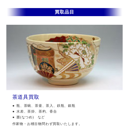
買取品目
茶道具買取
瓶、茶碗、茶釜、茶入、鉄瓶、銀瓶
水差、茶掛、茶杓、香合
棗(なつめ) など
作家物・お稽古物問わず買取いたします。