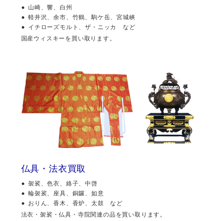
山崎、響、白州
軽井沢、余市、竹鶴、駒ケ岳、宮城峡
イチローズモルト、ザ・ニッカ など
国産ウィスキーを買い取ります。
仏具・法衣買取
袈裟、色衣、絡子、中啓
輪袈裟、座具、銅鑼、如意
おりん、香木、香炉、太鼓 など
法衣・袈裟・仏具・寺院関連の品を買い取ります。