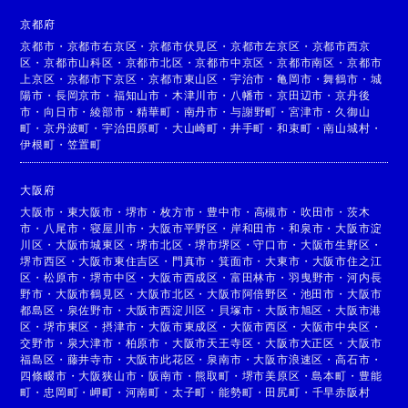
京都府
京都市
・
京都市右京区
・
京都市伏見区
・
京都市左京区
・
京都市西京
区
・
京都市山科区
・
京都市北区
・
京都市中京区
・
京都市南区
・
京都市
上京区
・
京都市下京区
・
京都市東山区
・
宇治市
・
亀岡市
・
舞鶴市
・
城
陽市
・
長岡京市
・
福知山市
・
木津川市
・
八幡市
・
京田辺市
・
京丹後
市
・
向日市
・
綾部市
・
精華町
・
南丹市
・
与謝野町
・
宮津市
・
久御山
町
・
京丹波町
・
宇治田原町
・
大山崎町
・
井手町
・
和束町
・
南山城村
・
伊根町
・
笠置町
大阪府
大阪市
・
東大阪市
・
堺市
・
枚方市
・
豊中市
・
高槻市
・
吹田市
・
茨木
市
・
八尾市
・
寝屋川市
・
大阪市平野区
・
岸和田市
・
和泉市
・
大阪市淀
川区
・
大阪市城東区
・
堺市北区
・
堺市堺区
・
守口市
・
大阪市生野区
・
堺市西区
・
大阪市東住吉区
・
門真市
・
箕面市
・
大東市
・
大阪市住之江
区
・
松原市
・
堺市中区
・
大阪市西成区
・
富田林市
・
羽曳野市
・
河内長
野市
・
大阪市鶴見区
・
大阪市北区
・
大阪市阿倍野区
・
池田市
・
大阪市
都島区
・
泉佐野市
・
大阪市西淀川区
・
貝塚市
・
大阪市旭区
・
大阪市港
区
・
堺市東区
・
摂津市
・
大阪市東成区
・
大阪市西区
・
大阪市中央区
・
交野市
・
泉大津市
・
柏原市
・
大阪市天王寺区
・
大阪市大正区
・
大阪市
福島区
・
藤井寺市
・
大阪市此花区
・
泉南市
・
大阪市浪速区
・
高石市
・
四條畷市
・
大阪狭山市
・
阪南市
・
熊取町
・
堺市美原区
・
島本町
・
豊能
町
・
忠岡町
・
岬町
・
河南町
・
太子町
・
能勢町
・
田尻町
・
千早赤阪村