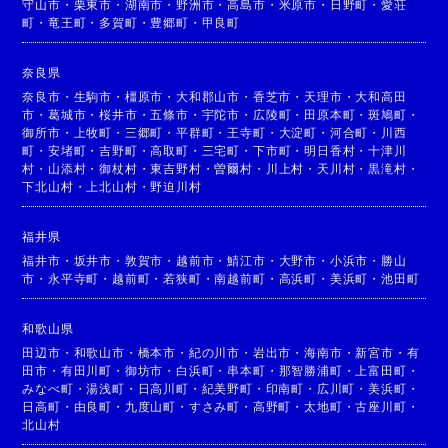
守山市
・
栗東市
・
湖南市
・
野洲市
・
高島市
・
米原市
・
日野町
・
愛荘
町
・
竜王町
・
多賀町
・
豊郷町
・
甲良町
奈良県
奈良市
・
生駒市
・
橿原市
・
大和郡山市
・
香芝市
・
天理市
・
大和高田
市
・
葛城市
・
桜井市
・
五條市
・
宇陀市
・
広陵町
・
田原本町
・
斑鳩町
・
御所市
・
上牧町
・
三郷町
・
平群町
・
王寺町
・
大淀町
・
河合町
・
川西
町
・
安堵町
・
吉野町
・
高取町
・
三宅町
・
下市町
・
明日香村
・
十津川
村
・
山添村
・
御杖村
・
東吉野村
・
曽爾村
・
川上村
・
天川村
・
黒滝村
・
下北山村
・
上北山村
・
野迫川村
福井県
福井市
・
坂井市
・
敦賀市
・
越前市
・
鯖江市
・
大野市
・
小浜市
・
勝山
市
・
永平寺町
・
越前町
・
若狭町
・
南越前町
・
高浜町
・
美浜町
・
池田町
和歌山県
田辺市
・
和歌山市
・
橋本市
・
紀の川市
・
岩出市
・
海南市
・
新宮市
・
有
田市
・
有田川町
・
御坊市
・
白浜町
・
串本町
・
那智勝浦町
・
上富田町
・
みなべ町
・
湯浅町
・
日高川町
・
紀美野町
・
印南町
・
広川町
・
美浜町
・
日高町
・
由良町
・
九度山町
・
すさみ町
・
高野町
・
太地町
・
古座川町
・
北山村