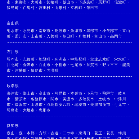
市
・
東御市
・
大町市
・
箕輪町
・
飯山市
・
下諏訪町
・
辰野町
・
信濃町
・
飯島町
・
白馬村
・
宮田村
・
山形村
・
立科町
・
飯田市
富山県
射水市
・
氷見市
・
南砺市
・
砺波市
・
魚津市
・
黒部市
・
小矢部市
・
立山
町
・
滑川市
・
上市町
・
入善町
・
朝日町
・
舟橋村
・
富山市
・
高岡市
石川県
羽咋市
・
志賀町
・
能登町
・
珠洲市
・
中能登町
・
宝達志水町
・
穴水町
・
川北町
・
金沢市
・
白山市
・
小松市
・
七尾市
・
加賀市
・
野々市市
・
能美
市
・
津幡町
・
輪島市
・
内灘町
岐阜県
海津市
・
郡上市
・
高山市
・
可児郡
・
本巣市
・
下呂市
・
飛騨市
・
岐阜
市
・
清須市
・
各務原市
・
関市
・
美濃市
・
多治見市
・
土岐市
・
中津川
市
・
瑞浪市
・
山県市
・
羽島郡安八郡
・
瑞穂市
・
美濃加茂市
・
可児市
・
羽島市
・
大垣市
・
恵那市
愛知県
森山
・
森
・
本郷
・
方領
・
古道
・
二ツ寺
・
東溝口
・
花正
・
花長
・
蜂須
賀
・
西今宿
・
新居屋
・
中橋
・
中萱津
・
富塚
・
丹波
・
甚目寺
・
小路
・
下