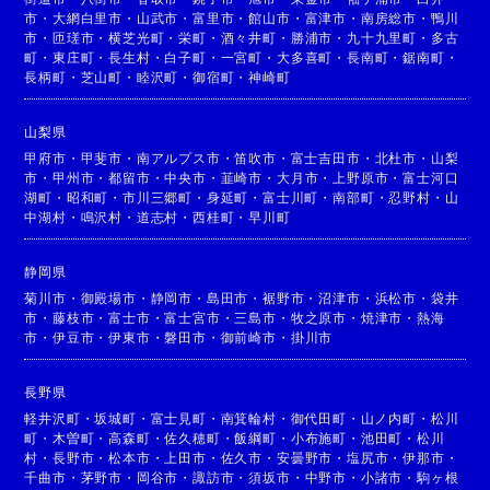
市
・
大網白里市
・
山武市
・
富里市
・
館山市
・
富津市
・
南房総市
・
鴨川
市
・
匝瑳市
・
横芝光町
・
栄町
・
酒々井町
・
勝浦市
・
九十九里町
・
多古
町
・
東庄町
・
長生村
・
白子町
・
一宮町
・
大多喜町
・
長南町
・
鋸南町
・
長柄町
・
芝山町
・
睦沢町
・
御宿町
・
神崎町
山梨県
甲府市
・
甲斐市
・
南アルプス市
・
笛吹市
・
富士吉田市
・
北杜市
・
山梨
市
・
甲州市
・
都留市
・
中央市
・
韮崎市
・
大月市
・
上野原市
・
富士河口
湖町
・
昭和町
・
市川三郷町
・
身延町
・
富士川町
・
南部町
・
忍野村
・
山
中湖村
・
鳴沢村
・
道志村
・
西桂町
・
早川町
静岡県
菊川市
・
御殿場市
・
静岡市
・
島田市
・
裾野市
・
沼津市
・
浜松市
・
袋井
市
・
藤枝市
・
富士市
・
富士宮市
・
三島市
・
牧之原市
・
焼津市
・
熱海
市
・
伊豆市
・
伊東市
・
磐田市
・
御前崎市
・
掛川市
長野県
軽井沢町
・
坂城町
・
富士見町
・
南箕輪村
・
御代田町
・
山ノ内町
・
松川
町
・
木曽町
・
高森町
・
佐久穂町
・
飯綱町
・
小布施町
・
池田町
・
松川
村
・
長野市
・
松本市
・
上田市
・
佐久市
・
安曇野市
・
塩尻市
・
伊那市
・
千曲市
・
茅野市
・
岡谷市
・
諏訪市
・
須坂市
・
中野市
・
小諸市
・
駒ヶ根