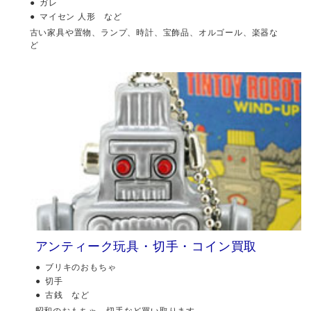
ガレ
マイセン 人形 など
古い家具や置物、ランプ、時計、宝飾品、オルゴール、楽器な
ど
アンティーク玩具・切手・コイン買取
ブリキのおもちゃ
切手
古銭 など
昭和のおもちゃ、切手など買い取ります。