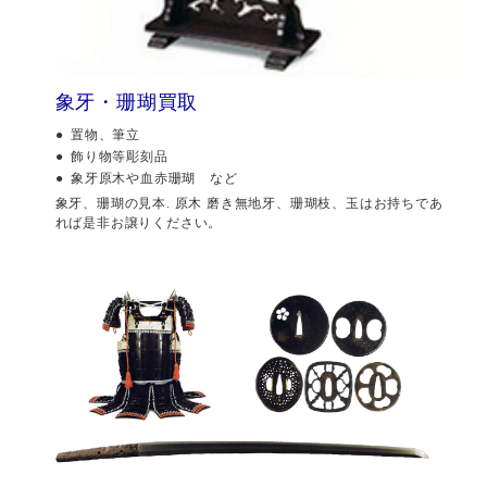
象牙・珊瑚買取
置物、筆立
飾り物等彫刻品
象牙原木や血赤珊瑚 など
象牙、珊瑚の見本. 原木 磨き無地牙、珊瑚枝、玉はお持ちであ
れば是非お譲りください。