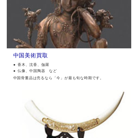
中国美術買取
香木、沈香、伽羅
仏像、中国陶器 など
中国骨董品は売るなら「今」が最も旬な時期です。