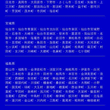
日光市
・
真岡市
・
大田原市
・
下野市
・
さくら市
・
壬生町
・
矢板市
・
上
三川町
・
高根沢町
・
那須烏山市
・
那須町
・
野木町
・
益子町
・
那珂川
町
・
芳賀町
・
茂木町
・
市貝町
・
塩谷町
宮城県
仙台市
・
仙台市青葉区
・
仙台市太白区
・
仙台市泉区
・
仙台市宮城野
区
・
石巻市
・
大崎市
・
仙台市若林区
・
登米市
・
栗原市
・
気仙沼市
・
名
取市
・
多賀城市
・
塩竈市
・
富谷町
・
岩沼市
・
東松島市
・
柴田町
・
白石
市
・
亘理町
・
利府町
・
角田市
・
加美町
・
美里町
・
大和町
・
大河原町
・
七ヶ浜町
・
涌谷町
・
南三陸町
・
山元町
・
丸森町
・
松島町
・
蔵王町
・
村
田町
・
女川町
・
川崎町
・
大郷町
・
色麻町
・
大衡村
・
七ケ宿町
福島県
郡山市
・
福島市
・
会津若松市
・
須賀川市
・
南相馬市
・
伊達市
・
白河
市
・
二本松市
・
喜多方市
・
田村市
・
相馬市
・
本宮市
・
会津美里町
・
浪
江町
・
西郷村
・
矢吹町
・
三春町
・
南会津町
・
石川町
・
会津坂下町
・
富
岡町
・
猪苗代町
・
川俣町
・
棚倉町
・
桑折町
・
鏡石町
・
大熊町
・
小野
町
・
国見町
・
塙町
・
大玉村
・
新地町
・
楢葉町
・
西会津町
・
玉川村
・
双
葉町
・
平田村
・
泉崎村
・
浅川町
・
下郷町
・
矢祭町
・
天栄村
・
飯舘村
・
古殿町
・
広野町
・
中島村
・
只見町
・
柳津町
・
鮫川村
・
磐梯町
・
北塩原
村
・
湯川村
・
金山町
・
川内村
・
三島町
・
葛尾村
・
昭和村
・
檜枝岐村