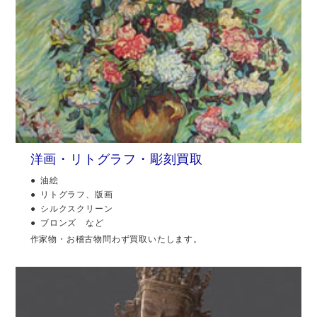
洋画・リトグラフ・彫刻買取
油絵
リトグラフ、版画
シルクスクリーン
ブロンズ など
作家物・お稽古物問わず買取いたします。