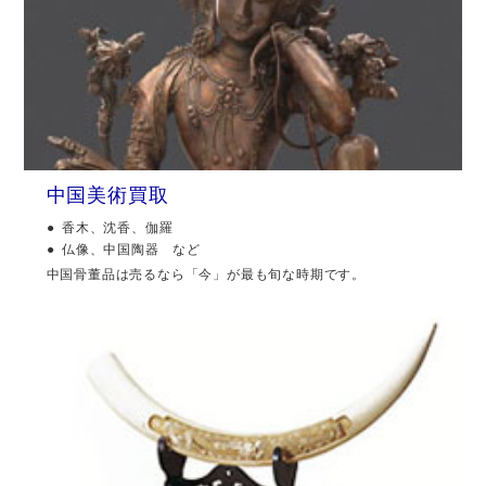
中国美術買取
香木、沈香、伽羅
仏像、中国陶器 など
中国骨董品は売るなら「今」が最も旬な時期です。