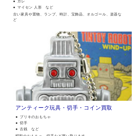
ガレ
マイセン 人形 など
古い家具や置物、ランプ、時計、宝飾品、オルゴール、楽器な
ど
アンティーク玩具・切手・コイン買取
ブリキのおもちゃ
切手
古銭 など
昭和のおもちゃ、切手など買い取ります。