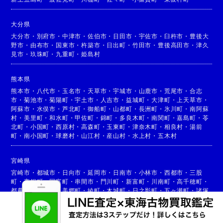
大分県
大分市
・
別府市
・
中津市
・
佐伯市
・
日田市
・
宇佐市
・
臼杵市
・
豊後大
野市
・
由布市
・
国東市
・
杵築市
・
日出町
・
竹田市
・
豊後高田市
・
津久
見市
・
玖珠町
・
九重町
・
姫島村
熊本県
熊本市
・
八代市
・
玉名市
・
天草市
・
宇城市
・
山鹿市
・
荒尾市
・
合志
市
・
菊池市
・
菊陽町
・
宇土市
・
人吉市
・
益城町
・
大津町
・
上天草市
・
阿蘇市
・
水俣市
・
芦北町
・
御船町
・
山都町
・
長洲町
・
氷川町
・
南阿蘇
村
・
美里町
・
和水町
・
甲佐町
・
錦町
・
多良木町
・
南関町
・
嘉島町
・
苓
北町
・
小国町
・
西原村
・
高森町
・
玉東町
・
津奈木町
・
相良村
・
湯前
町
・
南小国町
・
球磨村
・
山江村
・
産山村
・
水上村
・
五木村
宮崎県
宮崎市
・
都城市
・
日向市
・
延岡市
・
日南市
・
小林市
・
西都市
・
三股
町
・
高鍋町
・
国富町
・
串間市
・
門川町
・
新富町
・
川南町
・
高千穂町
・
都農町
・
高原町
・
美郷町
・
綾町
・
木城町
・
日之影町
・
五ヶ瀬町
・
諸塚
村
・
椎葉村
・
西米良村