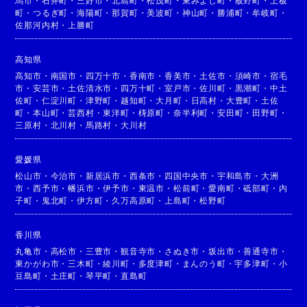
馬市
・
石井町
・
三好市
・
北島町
・
松茂町
・
東みよし町
・
板野町
・
上板
町
・
つるぎ町
・
海陽町
・
那賀町
・
美波町
・
神山町
・
勝浦町
・
牟岐町
・
佐那河内村
・
上勝町
高知県
高知市
・
南国市
・
四万十市
・
香南市
・
香美市
・
土佐市
・
須崎市
・
宿毛
市
・
安芸市
・
土佐清水市
・
四万十町
・
室戸市
・
佐川町
・
黒潮町
・
中土
佐町
・
仁淀川町
・
津野町
・
越知町
・
大月町
・
日高村
・
大豊町
・
土佐
町
・
本山町
・
芸西村
・
東洋町
・
梼原町
・
奈半利町
・
安田町
・
田野町
・
三原村
・
北川村
・
馬路村
・
大川村
愛媛県
松山市
・
今治市
・
新居浜市
・
西条市
・
四国中央市
・
宇和島市
・
大洲
市
・
西予市
・
幡浜市
・
伊予市
・
東温市
・
松前町
・
愛南町
・
砥部町
・
内
子町
・
鬼北町
・
伊方町
・
久万高原町
・
上島町
・
松野町
香川県
丸亀市
・
高松市
・
三豊市
・
観音寺市
・
さぬき市
・
坂出市
・
善通寺市
・
東かがわ市
・
三木町
・
綾川町
・
多度津町
・
まんのう町
・
宇多津町
・
小
豆島町
・
土庄町
・
琴平町
・
直島町