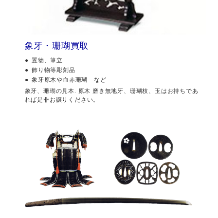
象牙・珊瑚買取
置物、筆立
飾り物等彫刻品
象牙原木や血赤珊瑚 など
象牙、珊瑚の見本. 原木 磨き無地牙、珊瑚枝、玉はお持ちであ
れば是非お譲りください。