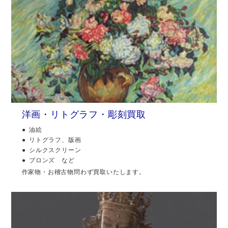
洋画・リトグラフ・彫刻買取
油絵
リトグラフ、版画
シルクスクリーン
ブロンズ など
作家物・お稽古物問わず買取いたします。