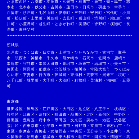
たま市西区
・
八潮市
・
本庄市
・
和光市
・
桶川市
・
蕨市
・
鶴ヶ島市
・
志
木市
・
北本市
・
秩父市
・
吉川市
・
蓮田市
・
日高市
・
羽生市
・
幸手市
・
白岡市
・
杉戸町
・
毛呂山町
・
伊奈町
・
三芳町
・
寄居町
・
宮代町
・
小川
町
・
松伏町
・
上里町
・
川島町
・
吉見町
・
嵐山町
・
滑川町
・
鳩山町
・
神
川町
・
小鹿野町
・
越生町
・
ときがわ町
・
美里町
・
皆野町
・
横瀬町
・
長
瀞町
・
東秩父村
茨城県
水戸市
・
つくば市
・
日立市
・
土浦市
・
ひたちなか市
・
古河市
・
取手
市
・
筑西市
・
神栖市
・
牛久市
・
龍ケ崎市
・
石岡市
・
笠間市
・
鹿嶋市
・
常総市
・
守谷市
・
常陸太田市
・
那珂市
・
坂東市
・
結城市
・
小美玉市
・
鉾田市
・
阿見町
・
稲敷市
・
北茨城市
・
桜川市
・
常陸大宮市
・
つくばみ
らい市
・
下妻市
・
行方市
・
茨城町
・
東海村
・
高萩市
・
潮来市
・
境町
・
八千代町
・
城里町
・
大子町
・
大洗町
・
利根町
・
美浦村
・
河内町
・
五霞
町
東京都
世田谷区
・
練馬区
・
江戸川区
・
大田区
・
足立区
・
八王子市
・
板橋区
・
杉並区
・
江東区
・
葛飾区
・
町田市
・
品川区
・
北区
・
新宿区
・
中野区
・
目黒区
・
豊島区
・
府中市
・
墨田区
・
文京区
・
調布市
・
港区
・
渋谷区
・
荒川区
・
西東京市
・
小平市
・
三鷹市
・
日野市
・
立川市
・
東村山市
・
台
東区
・
多摩市
・
青梅市
・
武蔵野市
・
中央区
・
国分寺市
・
小金井市
・
東
久留米市
・
昭島市
・
稲城市
・
東大和市
・
狛江市
・
国立市
・
清瀬市
・
武