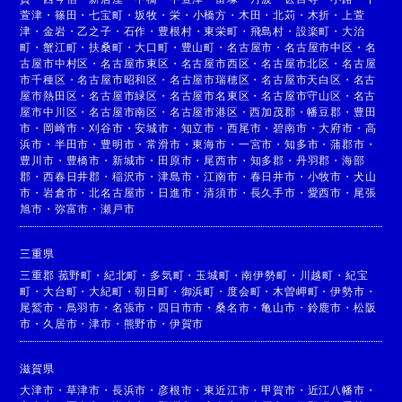
萱津
・
篠田
・
七宝町
・
坂牧
・
栄
・
小橋方
・
木田
・
北苅
・
木折
・
上萱
津
・
金岩
・
乙之子
・
石作
・
豊根村
・
東栄町
・
飛島村
・
設楽町
・
大治
町
・
蟹江町
・
扶桑町
・
大口町
・
豊山町
・
名古屋市
・
名古屋市中区
・
名
古屋市中村区
・
名古屋市東区
・
名古屋市西区
・
名古屋市北区
・
名古屋
市千種区
・
名古屋市昭和区
・
名古屋市瑞穂区
・
名古屋市天白区
・
名古
屋市熱田区
・
名古屋市緑区
・
名古屋市名東区
・
名古屋市守山区
・
名古
屋市中川区
・
名古屋市南区
・
名古屋市港区
・
西加茂郡
・
幡豆郡
・
豊田
市
・
岡崎市
・
刈谷市
・
安城市
・
知立市
・
西尾市
・
碧南市
・
大府市
・
高
浜市
・
半田市
・
豊明市
・
常滑市
・
東海市
・
一宮市
・
知多市
・
蒲郡市
・
豊川市
・
豊橋市
・
新城市
・
田原市
・
尾西市
・
知多郡
・
丹羽郡
・
海部
郡
・
西春日井郡
・
稲沢市
・
津島市
・
江南市
・
春日井市
・
小牧市
・
犬山
市
・
岩倉市
・
北名古屋市
・
日進市
・
清須市
・
長久手市
・
愛西市
・
尾張
旭市
・
弥富市
・
瀬戸市
三重県
三重郡 菰野町
・
紀北町
・
多気町
・
玉城町
・
南伊勢町
・
川越町
・
紀宝
町
・
大台町
・
大紀町
・
朝日町
・
御浜町
・
度会町
・
木曽岬町
・
伊勢市
・
尾鷲市
・
鳥羽市
・
名張市
・
四日市市
・
桑名市
・
亀山市
・
鈴鹿市
・
松阪
市
・
久居市
・
津市
・
熊野市
・
伊賀市
滋賀県
大津市
・
草津市
・
長浜市
・
彦根市
・
東近江市
・
甲賀市
・
近江八幡市
・