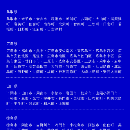
鳥取県
鳥取市
・
米子市
・
倉吉市
・
境港市
・
琴浦町
・
八頭町
・
大山町
・
湯梨浜
町
・
岩美町
・
伯耆町
・
南部町
・
北栄町
・
智頭町
・
三朝町
・
日南町
・
若
桜町
・
日野町
・
江府町
・
日吉津村
広島県
広島市
・
福山市
・
呉市
・
広島市安佐南区
・
東広島市
・
広島市西区
・
広
島市安佐北区
・
尾道市
・
広島市南区
・
広島市佐伯区
・
広島市中区
・
広
島市東区
・
廿日市市
・
三原市
・
広島市安芸区
・
三次市
・
府中市
・
府中
町
・
庄原市
・
安芸高田市
・
大竹市
・
竹原市
・
海田町
・
江田島市
・
北広
島町
・
熊野町
・
世羅町
・
坂町
・
神石高原町
・
大崎上島町
・
安芸太田町
山口県
下関市
・
山口市
・
周南市
・
宇部市
・
岩国市
・
防府市
・
山陽小野田市
・
下松市
・
萩市
・
光市
・
柳井市
・
長門市
・
美祢市
・
田布施町
・
周防大島
町
・
平生町
・
阿武町
・
和木町
・
上関町
徳島県
徳島市
・
阿南市
・
吉野川市
・
鳴門市
・
小松島市
・
阿波市
・
藍住町
・
美