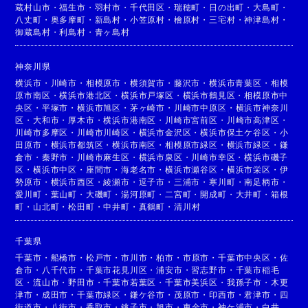
蔵村山市
・
福生市
・
羽村市
・
千代田区
・
瑞穂町
・
日の出町
・
大島町
・
八丈町
・
奥多摩町
・
新島村
・
小笠原村
・
檜原村
・
三宅村
・
神津島村
・
御蔵島村
・
利島村
・
青ヶ島村
神奈川県
横浜市
・
川崎市
・
相模原市
・
横須賀市
・
藤沢市
・
横浜市青葉区
・
相模
原市南区
・
横浜市港北区
・
横浜市戸塚区
・
横浜市鶴見区
・
相模原市中
央区
・
平塚市
・
横浜市旭区
・
茅ヶ崎市
・
川崎市中原区
・
横浜市神奈川
区
・
大和市
・
厚木市
・
横浜市港南区
・
川崎市宮前区
・
川崎市高津区
・
川崎市多摩区
・
川崎市川崎区
・
横浜市金沢区
・
横浜市保土ケ谷区
・
小
田原市
・
横浜市都筑区
・
横浜市南区
・
相模原市緑区
・
横浜市緑区
・
鎌
倉市
・
秦野市
・
川崎市麻生区
・
横浜市泉区
・
川崎市幸区
・
横浜市磯子
区
・
横浜市中区
・
座間市
・
海老名市
・
横浜市瀬谷区
・
横浜市栄区
・
伊
勢原市
・
横浜市西区
・
綾瀬市
・
逗子市
・
三浦市
・
寒川町
・
南足柄市
・
愛川町
・
葉山町
・
大磯町
・
湯河原町
・
二宮町
・
開成町
・
大井町
・
箱根
町
・
山北町
・
松田町
・
中井町
・
真鶴町
・
清川村
千葉県
千葉市
・
船橋市
・
松戸市
・
市川市
・
柏市
・
市原市
・
千葉市中央区
・
佐
倉市
・
八千代市
・
千葉市花見川区
・
浦安市
・
習志野市
・
千葉市稲毛
区
・
流山市
・
野田市
・
千葉市若葉区
・
千葉市美浜区
・
我孫子市
・
木更
津市
・
成田市
・
千葉市緑区
・
鎌ケ谷市
・
茂原市
・
印西市
・
君津市
・
四
街道市
・
八街市
・
香取市
・
銚子市
・
旭市
・
東金市
・
袖ケ浦市
・
白井