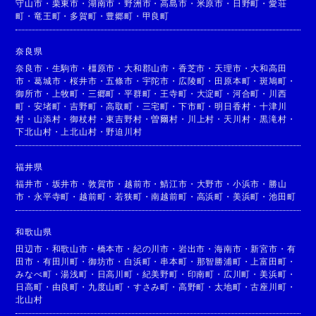
守山市
・
栗東市
・
湖南市
・
野洲市
・
高島市
・
米原市
・
日野町
・
愛荘
町
・
竜王町
・
多賀町
・
豊郷町
・
甲良町
奈良県
奈良市
・
生駒市
・
橿原市
・
大和郡山市
・
香芝市
・
天理市
・
大和高田
市
・
葛城市
・
桜井市
・
五條市
・
宇陀市
・
広陵町
・
田原本町
・
斑鳩町
・
御所市
・
上牧町
・
三郷町
・
平群町
・
王寺町
・
大淀町
・
河合町
・
川西
町
・
安堵町
・
吉野町
・
高取町
・
三宅町
・
下市町
・
明日香村
・
十津川
村
・
山添村
・
御杖村
・
東吉野村
・
曽爾村
・
川上村
・
天川村
・
黒滝村
・
下北山村
・
上北山村
・
野迫川村
福井県
福井市
・
坂井市
・
敦賀市
・
越前市
・
鯖江市
・
大野市
・
小浜市
・
勝山
市
・
永平寺町
・
越前町
・
若狭町
・
南越前町
・
高浜町
・
美浜町
・
池田町
和歌山県
田辺市
・
和歌山市
・
橋本市
・
紀の川市
・
岩出市
・
海南市
・
新宮市
・
有
田市
・
有田川町
・
御坊市
・
白浜町
・
串本町
・
那智勝浦町
・
上富田町
・
みなべ町
・
湯浅町
・
日高川町
・
紀美野町
・
印南町
・
広川町
・
美浜町
・
日高町
・
由良町
・
九度山町
・
すさみ町
・
高野町
・
太地町
・
古座川町
・
北山村