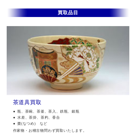
買取品目
茶道具買取
瓶、茶碗、茶釜、茶入、鉄瓶、銀瓶
水差、茶掛、茶杓、香合
棗(なつめ) など
作家物・お稽古物問わず買取いたします。