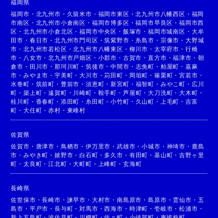
福岡県
福岡市
・
北九州市
・
久留米市
・
福岡市東区
・
北九州市八幡西区
・
福岡
市南区
・
北九州市小倉南区
・
福岡市博多区
・
福岡市早良区
・
福岡市西
区
・
北九州市小倉北区
・
福岡市中央区
・
飯塚市
・
福岡市城南区
・
大牟
田市
・
春日市
・
北九州市門司区
・
筑紫野市
・
糸島市
・
宗像市
・
大野城
市
・
北九州市若松区
・
北九州市八幡東区
・
柳川市
・
太宰府市
・
行橋
市
・
八女市
・
北九州市戸畑区
・
小郡市
・
古賀市
・
直方市
・
福津市
・
朝
倉市
・
田川市
・
那珂川町
・
筑後市
・
中間市
・
志免町
・
粕屋町
・
嘉麻
市
・
みやま市
・
宇美町
・
大川市
・
苅田町
・
岡垣町
・
篠栗町
・
宮若市
・
水巻町
・
筑前町
・
豊前市
・
須恵町
・
新宮町
・
福智町
・
みやこ町
・
広川
町
・
築上町
・
遠賀町
・
川崎町
・
鞍手町
・
芦屋町
・
大刀洗町
・
大木町
・
桂川町
・
香春町
・
添田町
・
糸田町
・
小竹町
・
久山町
・
上毛町
・
吉富
町
・
大任町
・
赤村
・
東峰村
佐賀県
佐賀市
・
唐津市
・
鳥栖市
・
伊万里市
・
武雄市
・
小城市
・
神埼市
・
鹿島
市
・
みやき町
・
嬉野市
・
白石町
・
多久市
・
有田町
・
基山町
・
吉野ヶ里
町
・
太良町
・
江北町
・
大町町
・
上峰町
・
玄海町
長崎県
佐世保市
・
長崎市
・
諫早市
・
大村市
・
南島原市
・
島原市
・
雲仙市
・
五
島市
・
平戸市
・
長与町
・
対馬市
・
西海市
・
時津町
・
壱岐市
・
松浦市
・
新上五島町
・
波佐見町
・
川棚町
・
佐々町
・
小値賀町
・
東彼杵町