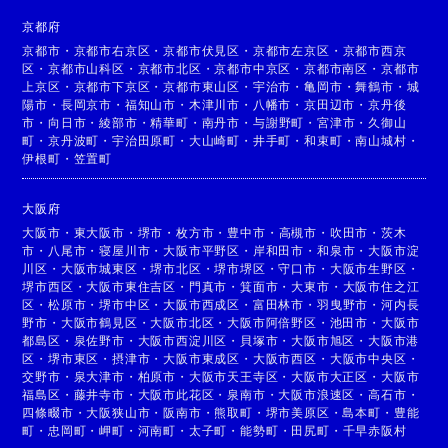
京都府
京都市
・
京都市右京区
・
京都市伏見区
・
京都市左京区
・
京都市西京
区
・
京都市山科区
・
京都市北区
・
京都市中京区
・
京都市南区
・
京都市
上京区
・
京都市下京区
・
京都市東山区
・
宇治市
・
亀岡市
・
舞鶴市
・
城
陽市
・
長岡京市
・
福知山市
・
木津川市
・
八幡市
・
京田辺市
・
京丹後
市
・
向日市
・
綾部市
・
精華町
・
南丹市
・
与謝野町
・
宮津市
・
久御山
町
・
京丹波町
・
宇治田原町
・
大山崎町
・
井手町
・
和束町
・
南山城村
・
伊根町
・
笠置町
大阪府
大阪市
・
東大阪市
・
堺市
・
枚方市
・
豊中市
・
高槻市
・
吹田市
・
茨木
市
・
八尾市
・
寝屋川市
・
大阪市平野区
・
岸和田市
・
和泉市
・
大阪市淀
川区
・
大阪市城東区
・
堺市北区
・
堺市堺区
・
守口市
・
大阪市生野区
・
堺市西区
・
大阪市東住吉区
・
門真市
・
箕面市
・
大東市
・
大阪市住之江
区
・
松原市
・
堺市中区
・
大阪市西成区
・
富田林市
・
羽曳野市
・
河内長
野市
・
大阪市鶴見区
・
大阪市北区
・
大阪市阿倍野区
・
池田市
・
大阪市
都島区
・
泉佐野市
・
大阪市西淀川区
・
貝塚市
・
大阪市旭区
・
大阪市港
区
・
堺市東区
・
摂津市
・
大阪市東成区
・
大阪市西区
・
大阪市中央区
・
交野市
・
泉大津市
・
柏原市
・
大阪市天王寺区
・
大阪市大正区
・
大阪市
福島区
・
藤井寺市
・
大阪市此花区
・
泉南市
・
大阪市浪速区
・
高石市
・
四條畷市
・
大阪狭山市
・
阪南市
・
熊取町
・
堺市美原区
・
島本町
・
豊能
町
・
忠岡町
・
岬町
・
河南町
・
太子町
・
能勢町
・
田尻町
・
千早赤阪村