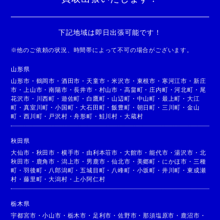
下記地域は即日出張可能です！
※
他のご依頼の状況、時間帯によって不可の場合がございます。
山形県
山形市
・
鶴岡市
・
酒田市
・
天童市
・
米沢市
・
東根市
・
寒河江市
・
新庄
市
・
上山市
・
南陽市
・
長井市
・
村山市
・
高畠町
・
庄内町
・
河北町
・
尾
花沢市
・
川西町
・
遊佐町
・
白鷹町
・
山辺町
・
中山町
・
最上町
・
大江
町
・
真室川町
・
小国町
・
大石田町
・
飯豊町
・
朝日町
・
三川町
・
金山
町
・
西川町
・
戸沢村
・
舟形町
・
鮭川村
・
大蔵村
秋田県
大仙市
・
秋田市
・
横手市
・
由利本荘市
・
大館市
・
能代市
・
湯沢市
・
北
秋田市
・
鹿角市
・
潟上市
・
男鹿市
・
仙北市
・
美郷町
・
にかほ市
・
三種
町
・
羽後町
・
八郎潟町
・
五城目町
・
八峰町
・
小坂町
・
井川町
・
東成瀬
村
・
藤里町
・
大潟村
・
上小阿仁村
栃木県
宇都宮市
・
小山市
・
栃木市
・
足利市
・
佐野市
・
那須塩原市
・
鹿沼市
・