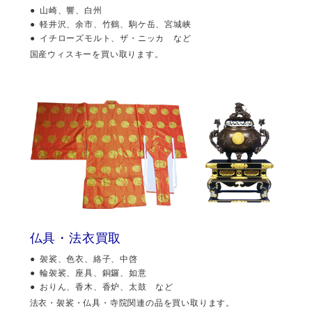
山崎、響、白州
軽井沢、余市、竹鶴、駒ケ岳、宮城峡
イチローズモルト、ザ・ニッカ など
国産ウィスキーを買い取ります。
仏具・法衣買取
袈裟、色衣、絡子、中啓
輪袈裟、座具、銅鑼、如意
おりん、香木、香炉、太鼓 など
法衣・袈裟・仏具・寺院関連の品を買い取ります。