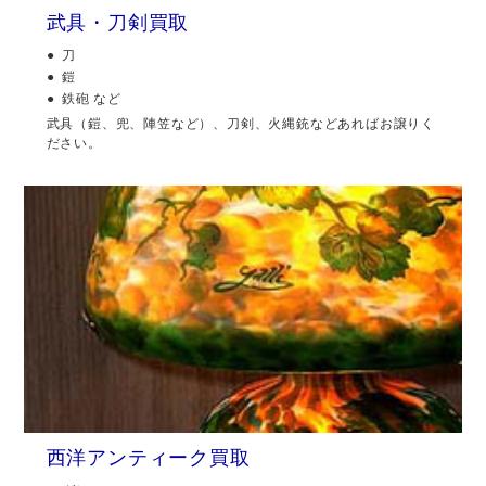
武具・刀剣買取
刀
鎧
鉄砲 など
武具（鎧、兜、陣笠など）、刀剣、火縄銃などあればお譲りく
ださい。
西洋アンティーク買取