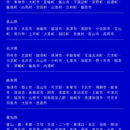
市
・
東御市
・
大町市
・
箕輪町
・
飯山市
・
下諏訪町
・
辰野町
・
信濃町
・
飯島町
・
白馬村
・
宮田村
・
山形村
・
立科町
・
飯田市
富山県
射水市
・
氷見市
・
南砺市
・
砺波市
・
魚津市
・
黒部市
・
小矢部市
・
立山
町
・
滑川市
・
上市町
・
入善町
・
朝日町
・
舟橋村
・
富山市
・
高岡市
石川県
羽咋市
・
志賀町
・
能登町
・
珠洲市
・
中能登町
・
宝達志水町
・
穴水町
・
川北町
・
金沢市
・
白山市
・
小松市
・
七尾市
・
加賀市
・
野々市市
・
能美
市
・
津幡町
・
輪島市
・
内灘町
岐阜県
海津市
・
郡上市
・
高山市
・
可児郡
・
本巣市
・
下呂市
・
飛騨市
・
岐阜
市
・
清須市
・
各務原市
・
関市
・
美濃市
・
多治見市
・
土岐市
・
中津川
市
・
瑞浪市
・
山県市
・
羽島郡安八郡
・
瑞穂市
・
美濃加茂市
・
可児市
・
羽島市
・
大垣市
・
恵那市
愛知県
森山
・
森
・
本郷
・
方領
・
古道
・
二ツ寺
・
東溝口
・
花正
・
花長
・
蜂須
賀
・
西今宿
・
新居屋
・
中橋
・
中萱津
・
富塚
・
丹波
・
甚目寺
・
小路
・
下