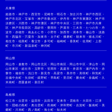
兵庫県
姫路市
・
神戸市
・
西宮市
・
尼崎市
・
明石市
・
加古川市
・
神戸市西区
・
神戸市北区
・
宝塚市
・
神戸市垂水区
・
伊丹市
・
神戸市東灘区
・
神戸市
須磨区
・
川西市
・
神戸市灘区
・
神戸市中央区
・
三田市
・
神戸市兵庫
区
・
神戸市長田区
・
高砂市
・
豊岡市
・
芦屋市
・
三木市
・
たつの市
・
丹
波市
・
赤穂市
・
南あわじ市
・
小野市
・
加西市
・
洲本市
・
篠山市
・
淡路
市
・
西脇市
・
宍粟市
・
加東市
・
太子町
・
播磨町
・
朝来市
・
猪名川町
・
相生市
・
稲美町
・
養父市
・
多可町
・
福崎町
・
香美町
・
佐用町
・
上郡
町
・
市川町
・
新温泉町
・
神河町
岡山県
岡山市
・
倉敷市
・
岡山市北区
・
岡山市南区
・
岡山市中区
・
津山市
・
岡
山市東区
・
総社市
・
玉野市
・
笠岡市
・
真庭市
・
井原市
・
瀬戸内市
・
赤
磐市
・
備前市
・
浅口市
・
新見市
・
高梁市
・
美作市
・
美咲町
・
和気町
・
吉備中央町
・
矢掛町
・
鏡野町
・
早島町
・
里庄町
・
勝央町
・
奈義町
・
久
米南町
・
西粟倉村
・
新庄村
島根県
松江市
・
出雲市
・
益田市
・
浜田市
・
安来市
・
雲南市
・
大田市
・
江津
市
・
隠岐の島町
・
奥出雲町
・
邑南町
・
津和野町
・
吉賀町
・
飯南町
・
美
郷町
・
川本町
・
西ノ島町
・
海士町
・
知夫村