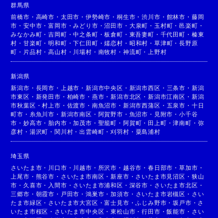
群馬県
前橋市
・
高崎市
・
太田市
・
伊勢崎市
・
桐生市
・
渋川市
・
館林市
・
藤岡
市
・
安中市
・
富岡市
・
みどり市
・
沼田市
・
大泉町
・
玉村町
・
邑楽町
・
みなかみ町
・
吉岡町
・
中之条町
・
板倉町
・
東吾妻町
・
千代田町
・
榛東
村
・
甘楽町
・
明和町
・
下仁田町
・
嬬恋村
・
昭和村
・
草津町
・
長野原
町
・
片品村
・
高山村
・
川場村
・
南牧村
・
神流町
・
上野村
新潟県
新潟市
・
長岡市
・
上越市
・
新潟市中央区
・
新潟市西区
・
三条市
・
新潟
市東区
・
新発田市
・
柏崎市
・
燕市
・
新潟市北区
・
新潟市江南区
・
新潟
市秋葉区
・
村上市
・
佐渡市
・
南魚沼市
・
新潟市西蒲区
・
五泉市
・
十日
町市
・
糸魚川市
・
新潟市南区
・
阿賀野市
・
魚沼市
・
見附市
・
小千谷
市
・
妙高市
・
胎内市
・
加茂市
・
聖籠町
・
阿賀町
・
田上町
・
津南町
・
弥
彦村
・
湯沢町
・
関川村
・
出雲崎町
・
刈羽村
・
粟島浦村
埼玉県
さいたま市
・
川口市
・
川越市
・
所沢市
・
越谷市
・
春日部市
・
草加市
・
上尾市
・
熊谷市
・
さいたま市南区
・
新座市
・
さいたま市見沼区
・
狭山
市
・
久喜市
・
入間市
・
さいたま市浦和区
・
深谷市
・
さいたま市北区
・
三郷市
・
朝霞市
・
戸田市
・
鴻巣市
・
加須市
・
さいたま市岩槻区
・
さい
たま市緑区
・
さいたま市大宮区
・
富士見市
・
ふじみ野市
・
坂戸市
・
さ
いたま市桜区
・
さいたま市中央区
・
東松山市
・
行田市
・
飯能市
・
さい