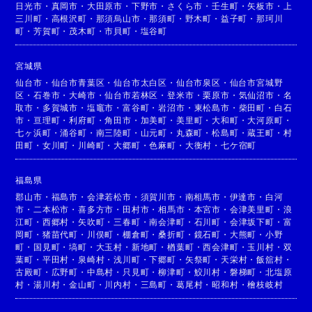
日光市
・
真岡市
・
大田原市
・
下野市
・
さくら市
・
壬生町
・
矢板市
・
上
三川町
・
高根沢町
・
那須烏山市
・
那須町
・
野木町
・
益子町
・
那珂川
町
・
芳賀町
・
茂木町
・
市貝町
・
塩谷町
宮城県
仙台市
・
仙台市青葉区
・
仙台市太白区
・
仙台市泉区
・
仙台市宮城野
区
・
石巻市
・
大崎市
・
仙台市若林区
・
登米市
・
栗原市
・
気仙沼市
・
名
取市
・
多賀城市
・
塩竈市
・
富谷町
・
岩沼市
・
東松島市
・
柴田町
・
白石
市
・
亘理町
・
利府町
・
角田市
・
加美町
・
美里町
・
大和町
・
大河原町
・
七ヶ浜町
・
涌谷町
・
南三陸町
・
山元町
・
丸森町
・
松島町
・
蔵王町
・
村
田町
・
女川町
・
川崎町
・
大郷町
・
色麻町
・
大衡村
・
七ケ宿町
福島県
郡山市
・
福島市
・
会津若松市
・
須賀川市
・
南相馬市
・
伊達市
・
白河
市
・
二本松市
・
喜多方市
・
田村市
・
相馬市
・
本宮市
・
会津美里町
・
浪
江町
・
西郷村
・
矢吹町
・
三春町
・
南会津町
・
石川町
・
会津坂下町
・
富
岡町
・
猪苗代町
・
川俣町
・
棚倉町
・
桑折町
・
鏡石町
・
大熊町
・
小野
町
・
国見町
・
塙町
・
大玉村
・
新地町
・
楢葉町
・
西会津町
・
玉川村
・
双
葉町
・
平田村
・
泉崎村
・
浅川町
・
下郷町
・
矢祭町
・
天栄村
・
飯舘村
・
古殿町
・
広野町
・
中島村
・
只見町
・
柳津町
・
鮫川村
・
磐梯町
・
北塩原
村
・
湯川村
・
金山町
・
川内村
・
三島町
・
葛尾村
・
昭和村
・
檜枝岐村