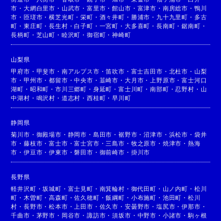
市
・
大網白里市
・
山武市
・
富里市
・
館山市
・
富津市
・
南房総市
・
鴨川
市
・
匝瑳市
・
横芝光町
・
栄町
・
酒々井町
・
勝浦市
・
九十九里町
・
多古
町
・
東庄町
・
長生村
・
白子町
・
一宮町
・
大多喜町
・
長南町
・
鋸南町
・
長柄町
・
芝山町
・
睦沢町
・
御宿町
・
神崎町
山梨県
甲府市
・
甲斐市
・
南アルプス市
・
笛吹市
・
富士吉田市
・
北杜市
・
山梨
市
・
甲州市
・
都留市
・
中央市
・
韮崎市
・
大月市
・
上野原市
・
富士河口
湖町
・
昭和町
・
市川三郷町
・
身延町
・
富士川町
・
南部町
・
忍野村
・
山
中湖村
・
鳴沢村
・
道志村
・
西桂町
・
早川町
静岡県
菊川市
・
御殿場市
・
静岡市
・
島田市
・
裾野市
・
沼津市
・
浜松市
・
袋井
市
・
藤枝市
・
富士市
・
富士宮市
・
三島市
・
牧之原市
・
焼津市
・
熱海
市
・
伊豆市
・
伊東市
・
磐田市
・
御前崎市
・
掛川市
長野県
軽井沢町
・
坂城町
・
富士見町
・
南箕輪村
・
御代田町
・
山ノ内町
・
松川
町
・
木曽町
・
高森町
・
佐久穂町
・
飯綱町
・
小布施町
・
池田町
・
松川
村
・
長野市
・
松本市
・
上田市
・
佐久市
・
安曇野市
・
塩尻市
・
伊那市
・
千曲市
・
茅野市
・
岡谷市
・
諏訪市
・
須坂市
・
中野市
・
小諸市
・
駒ヶ根