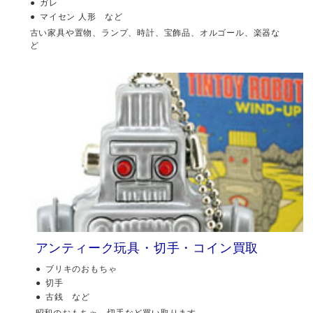
ガレ
マイセン 人形 など
古い家具や置物、ランプ、時計、宝飾品、オルゴール、楽器な
ど
アンティーク玩具・切手・コイン買取
ブリキのおもちゃ
切手
古銭 など
昭和のおもちゃ、切手など買い取ります。