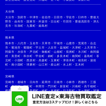
大分県
大分市
・
別府市
・
中津市
・
佐伯市
・
日田市
・
宇佐市
・
臼杵市
・
豊後大
野市
・
由布市
・
国東市
・
杵築市
・
日出町
・
竹田市
・
豊後高田市
・
津久
見市
・
玖珠町
・
九重町
・
姫島村
熊本県
熊本市
・
八代市
・
玉名市
・
天草市
・
宇城市
・
山鹿市
・
荒尾市
・
合志
市
・
菊池市
・
菊陽町
・
宇土市
・
人吉市
・
益城町
・
大津町
・
上天草市
・
阿蘇市
・
水俣市
・
芦北町
・
御船町
・
山都町
・
長洲町
・
氷川町
・
南阿蘇
村
・
美里町
・
和水町
・
甲佐町
・
錦町
・
多良木町
・
南関町
・
嘉島町
・
苓
北町
・
小国町
・
西原村
・
高森町
・
玉東町
・
津奈木町
・
相良村
・
湯前
町
・
南小国町
・
球磨村
・
山江村
・
産山村
・
水上村
・
五木村
宮崎県
宮崎市
・
都城市
・
日向市
・
延岡市
・
日南市
・
小林市
・
西都市
・
三股
町
・
高鍋町
・
国富町
・
串間市
・
門川町
・
新富町
・
川南町
・
高千穂町
・
都農町
・
高原町
・
美郷町
・
綾町
・
木城町
・
日之影町
・
五ヶ瀬町
・
諸塚
村
・
椎葉村
・
西米良村