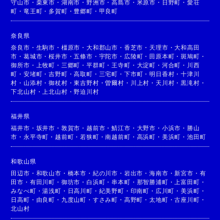
守山市
・
栗東市
・
湖南市
・
野洲市
・
高島市
・
米原市
・
日野町
・
愛荘
町
・
竜王町
・
多賀町
・
豊郷町
・
甲良町
奈良県
奈良市
・
生駒市
・
橿原市
・
大和郡山市
・
香芝市
・
天理市
・
大和高田
市
・
葛城市
・
桜井市
・
五條市
・
宇陀市
・
広陵町
・
田原本町
・
斑鳩町
・
御所市
・
上牧町
・
三郷町
・
平群町
・
王寺町
・
大淀町
・
河合町
・
川西
町
・
安堵町
・
吉野町
・
高取町
・
三宅町
・
下市町
・
明日香村
・
十津川
村
・
山添村
・
御杖村
・
東吉野村
・
曽爾村
・
川上村
・
天川村
・
黒滝村
・
下北山村
・
上北山村
・
野迫川村
福井県
福井市
・
坂井市
・
敦賀市
・
越前市
・
鯖江市
・
大野市
・
小浜市
・
勝山
市
・
永平寺町
・
越前町
・
若狭町
・
南越前町
・
高浜町
・
美浜町
・
池田町
和歌山県
田辺市
・
和歌山市
・
橋本市
・
紀の川市
・
岩出市
・
海南市
・
新宮市
・
有
田市
・
有田川町
・
御坊市
・
白浜町
・
串本町
・
那智勝浦町
・
上富田町
・
みなべ町
・
湯浅町
・
日高川町
・
紀美野町
・
印南町
・
広川町
・
美浜町
・
日高町
・
由良町
・
九度山町
・
すさみ町
・
高野町
・
太地町
・
古座川町
・
北山村