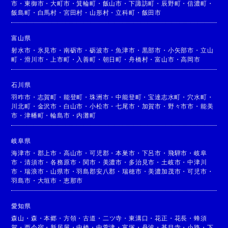
市
・
東御市
・
大町市
・
箕輪町
・
飯山市
・
下諏訪町
・
辰野町
・
信濃町
・
飯島町
・
白馬村
・
宮田村
・
山形村
・
立科町
・
飯田市
富山県
射水市
・
氷見市
・
南砺市
・
砺波市
・
魚津市
・
黒部市
・
小矢部市
・
立山
町
・
滑川市
・
上市町
・
入善町
・
朝日町
・
舟橋村
・
富山市
・
高岡市
石川県
羽咋市
・
志賀町
・
能登町
・
珠洲市
・
中能登町
・
宝達志水町
・
穴水町
・
川北町
・
金沢市
・
白山市
・
小松市
・
七尾市
・
加賀市
・
野々市市
・
能美
市
・
津幡町
・
輪島市
・
内灘町
岐阜県
海津市
・
郡上市
・
高山市
・
可児郡
・
本巣市
・
下呂市
・
飛騨市
・
岐阜
市
・
清須市
・
各務原市
・
関市
・
美濃市
・
多治見市
・
土岐市
・
中津川
市
・
瑞浪市
・
山県市
・
羽島郡安八郡
・
瑞穂市
・
美濃加茂市
・
可児市
・
羽島市
・
大垣市
・
恵那市
愛知県
森山
・
森
・
本郷
・
方領
・
古道
・
二ツ寺
・
東溝口
・
花正
・
花長
・
蜂須
賀
・
西今宿
・
新居屋
・
中橋
・
中萱津
・
富塚
・
丹波
・
甚目寺
・
小路
・
下