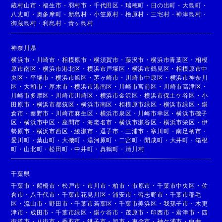
蔵村山市
・
福生市
・
羽村市
・
千代田区
・
瑞穂町
・
日の出町
・
大島町
・
八丈町
・
奥多摩町
・
新島村
・
小笠原村
・
檜原村
・
三宅村
・
神津島村
・
御蔵島村
・
利島村
・
青ヶ島村
神奈川県
横浜市
・
川崎市
・
相模原市
・
横須賀市
・
藤沢市
・
横浜市青葉区
・
相模
原市南区
・
横浜市港北区
・
横浜市戸塚区
・
横浜市鶴見区
・
相模原市中
央区
・
平塚市
・
横浜市旭区
・
茅ヶ崎市
・
川崎市中原区
・
横浜市神奈川
区
・
大和市
・
厚木市
・
横浜市港南区
・
川崎市宮前区
・
川崎市高津区
・
川崎市多摩区
・
川崎市川崎区
・
横浜市金沢区
・
横浜市保土ケ谷区
・
小
田原市
・
横浜市都筑区
・
横浜市南区
・
相模原市緑区
・
横浜市緑区
・
鎌
倉市
・
秦野市
・
川崎市麻生区
・
横浜市泉区
・
川崎市幸区
・
横浜市磯子
区
・
横浜市中区
・
座間市
・
海老名市
・
横浜市瀬谷区
・
横浜市栄区
・
伊
勢原市
・
横浜市西区
・
綾瀬市
・
逗子市
・
三浦市
・
寒川町
・
南足柄市
・
愛川町
・
葉山町
・
大磯町
・
湯河原町
・
二宮町
・
開成町
・
大井町
・
箱根
町
・
山北町
・
松田町
・
中井町
・
真鶴町
・
清川村
千葉県
千葉市
・
船橋市
・
松戸市
・
市川市
・
柏市
・
市原市
・
千葉市中央区
・
佐
倉市
・
八千代市
・
千葉市花見川区
・
浦安市
・
習志野市
・
千葉市稲毛
区
・
流山市
・
野田市
・
千葉市若葉区
・
千葉市美浜区
・
我孫子市
・
木更
津市
・
成田市
・
千葉市緑区
・
鎌ケ谷市
・
茂原市
・
印西市
・
君津市
・
四
街道市
・
八街市
・
香取市
・
銚子市
・
旭市
・
東金市
・
袖ケ浦市
・
白井