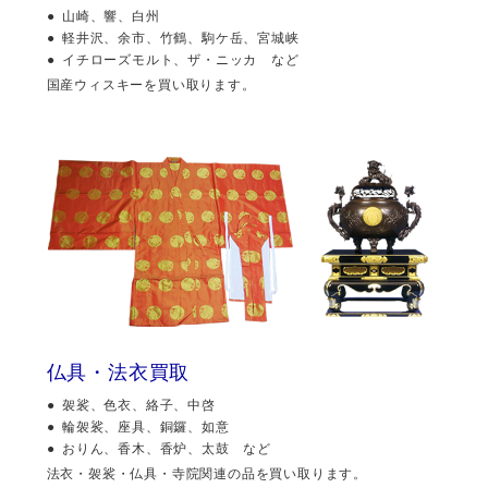
山崎、響、白州
軽井沢、余市、竹鶴、駒ケ岳、宮城峡
イチローズモルト、ザ・ニッカ など
国産ウィスキーを買い取ります。
仏具・法衣買取
袈裟、色衣、絡子、中啓
輪袈裟、座具、銅鑼、如意
おりん、香木、香炉、太鼓 など
法衣・袈裟・仏具・寺院関連の品を買い取ります。