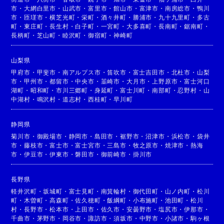
市
・
大網白里市
・
山武市
・
富里市
・
館山市
・
富津市
・
南房総市
・
鴨川
市
・
匝瑳市
・
横芝光町
・
栄町
・
酒々井町
・
勝浦市
・
九十九里町
・
多古
町
・
東庄町
・
長生村
・
白子町
・
一宮町
・
大多喜町
・
長南町
・
鋸南町
・
長柄町
・
芝山町
・
睦沢町
・
御宿町
・
神崎町
山梨県
甲府市
・
甲斐市
・
南アルプス市
・
笛吹市
・
富士吉田市
・
北杜市
・
山梨
市
・
甲州市
・
都留市
・
中央市
・
韮崎市
・
大月市
・
上野原市
・
富士河口
湖町
・
昭和町
・
市川三郷町
・
身延町
・
富士川町
・
南部町
・
忍野村
・
山
中湖村
・
鳴沢村
・
道志村
・
西桂町
・
早川町
静岡県
菊川市
・
御殿場市
・
静岡市
・
島田市
・
裾野市
・
沼津市
・
浜松市
・
袋井
市
・
藤枝市
・
富士市
・
富士宮市
・
三島市
・
牧之原市
・
焼津市
・
熱海
市
・
伊豆市
・
伊東市
・
磐田市
・
御前崎市
・
掛川市
長野県
軽井沢町
・
坂城町
・
富士見町
・
南箕輪村
・
御代田町
・
山ノ内町
・
松川
町
・
木曽町
・
高森町
・
佐久穂町
・
飯綱町
・
小布施町
・
池田町
・
松川
村
・
長野市
・
松本市
・
上田市
・
佐久市
・
安曇野市
・
塩尻市
・
伊那市
・
千曲市
・
茅野市
・
岡谷市
・
諏訪市
・
須坂市
・
中野市
・
小諸市
・
駒ヶ根