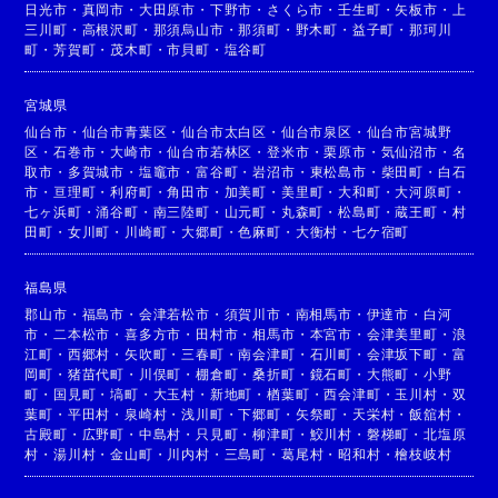
日光市
・
真岡市
・
大田原市
・
下野市
・
さくら市
・
壬生町
・
矢板市
・
上
三川町
・
高根沢町
・
那須烏山市
・
那須町
・
野木町
・
益子町
・
那珂川
町
・
芳賀町
・
茂木町
・
市貝町
・
塩谷町
宮城県
仙台市
・
仙台市青葉区
・
仙台市太白区
・
仙台市泉区
・
仙台市宮城野
区
・
石巻市
・
大崎市
・
仙台市若林区
・
登米市
・
栗原市
・
気仙沼市
・
名
取市
・
多賀城市
・
塩竈市
・
富谷町
・
岩沼市
・
東松島市
・
柴田町
・
白石
市
・
亘理町
・
利府町
・
角田市
・
加美町
・
美里町
・
大和町
・
大河原町
・
七ヶ浜町
・
涌谷町
・
南三陸町
・
山元町
・
丸森町
・
松島町
・
蔵王町
・
村
田町
・
女川町
・
川崎町
・
大郷町
・
色麻町
・
大衡村
・
七ケ宿町
福島県
郡山市
・
福島市
・
会津若松市
・
須賀川市
・
南相馬市
・
伊達市
・
白河
市
・
二本松市
・
喜多方市
・
田村市
・
相馬市
・
本宮市
・
会津美里町
・
浪
江町
・
西郷村
・
矢吹町
・
三春町
・
南会津町
・
石川町
・
会津坂下町
・
富
岡町
・
猪苗代町
・
川俣町
・
棚倉町
・
桑折町
・
鏡石町
・
大熊町
・
小野
町
・
国見町
・
塙町
・
大玉村
・
新地町
・
楢葉町
・
西会津町
・
玉川村
・
双
葉町
・
平田村
・
泉崎村
・
浅川町
・
下郷町
・
矢祭町
・
天栄村
・
飯舘村
・
古殿町
・
広野町
・
中島村
・
只見町
・
柳津町
・
鮫川村
・
磐梯町
・
北塩原
村
・
湯川村
・
金山町
・
川内村
・
三島町
・
葛尾村
・
昭和村
・
檜枝岐村