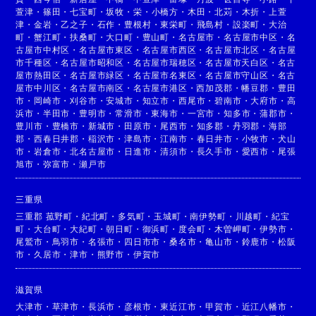
萱津
・
篠田
・
七宝町
・
坂牧
・
栄
・
小橋方
・
木田
・
北苅
・
木折
・
上萱
津
・
金岩
・
乙之子
・
石作
・
豊根村
・
東栄町
・
飛島村
・
設楽町
・
大治
町
・
蟹江町
・
扶桑町
・
大口町
・
豊山町
・
名古屋市
・
名古屋市中区
・
名
古屋市中村区
・
名古屋市東区
・
名古屋市西区
・
名古屋市北区
・
名古屋
市千種区
・
名古屋市昭和区
・
名古屋市瑞穂区
・
名古屋市天白区
・
名古
屋市熱田区
・
名古屋市緑区
・
名古屋市名東区
・
名古屋市守山区
・
名古
屋市中川区
・
名古屋市南区
・
名古屋市港区
・
西加茂郡
・
幡豆郡
・
豊田
市
・
岡崎市
・
刈谷市
・
安城市
・
知立市
・
西尾市
・
碧南市
・
大府市
・
高
浜市
・
半田市
・
豊明市
・
常滑市
・
東海市
・
一宮市
・
知多市
・
蒲郡市
・
豊川市
・
豊橋市
・
新城市
・
田原市
・
尾西市
・
知多郡
・
丹羽郡
・
海部
郡
・
西春日井郡
・
稲沢市
・
津島市
・
江南市
・
春日井市
・
小牧市
・
犬山
市
・
岩倉市
・
北名古屋市
・
日進市
・
清須市
・
長久手市
・
愛西市
・
尾張
旭市
・
弥富市
・
瀬戸市
三重県
三重郡 菰野町
・
紀北町
・
多気町
・
玉城町
・
南伊勢町
・
川越町
・
紀宝
町
・
大台町
・
大紀町
・
朝日町
・
御浜町
・
度会町
・
木曽岬町
・
伊勢市
・
尾鷲市
・
鳥羽市
・
名張市
・
四日市市
・
桑名市
・
亀山市
・
鈴鹿市
・
松阪
市
・
久居市
・
津市
・
熊野市
・
伊賀市
滋賀県
大津市
・
草津市
・
長浜市
・
彦根市
・
東近江市
・
甲賀市
・
近江八幡市
・