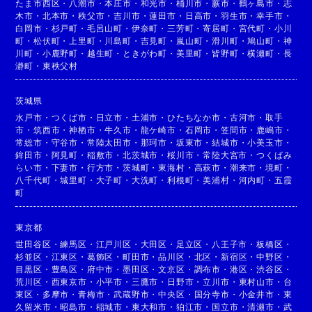
たま市西区
・
八潮市
・
本庄市
・
和光市
・
桶川市
・
蕨市
・
鶴ヶ島市
・
志
木市
・
北本市
・
秩父市
・
吉川市
・
蓮田市
・
日高市
・
羽生市
・
幸手市
・
白岡市
・
杉戸町
・
毛呂山町
・
伊奈町
・
三芳町
・
寄居町
・
宮代町
・
小川
町
・
松伏町
・
上里町
・
川島町
・
吉見町
・
嵐山町
・
滑川町
・
鳩山町
・
神
川町
・
小鹿野町
・
越生町
・
ときがわ町
・
美里町
・
皆野町
・
横瀬町
・
長
瀞町
・
東秩父村
茨城県
水戸市
・
つくば市
・
日立市
・
土浦市
・
ひたちなか市
・
古河市
・
取手
市
・
筑西市
・
神栖市
・
牛久市
・
龍ケ崎市
・
石岡市
・
笠間市
・
鹿嶋市
・
常総市
・
守谷市
・
常陸太田市
・
那珂市
・
坂東市
・
結城市
・
小美玉市
・
鉾田市
・
阿見町
・
稲敷市
・
北茨城市
・
桜川市
・
常陸大宮市
・
つくばみ
らい市
・
下妻市
・
行方市
・
茨城町
・
東海村
・
高萩市
・
潮来市
・
境町
・
八千代町
・
城里町
・
大子町
・
大洗町
・
利根町
・
美浦村
・
河内町
・
五霞
町
東京都
世田谷区
・
練馬区
・
江戸川区
・
大田区
・
足立区
・
八王子市
・
板橋区
・
杉並区
・
江東区
・
葛飾区
・
町田市
・
品川区
・
北区
・
新宿区
・
中野区
・
目黒区
・
豊島区
・
府中市
・
墨田区
・
文京区
・
調布市
・
港区
・
渋谷区
・
荒川区
・
西東京市
・
小平市
・
三鷹市
・
日野市
・
立川市
・
東村山市
・
台
東区
・
多摩市
・
青梅市
・
武蔵野市
・
中央区
・
国分寺市
・
小金井市
・
東
久留米市
・
昭島市
・
稲城市
・
東大和市
・
狛江市
・
国立市
・
清瀬市
・
武