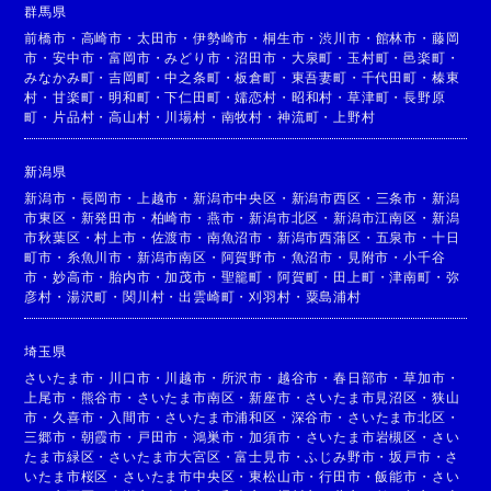
群馬県
前橋市
・
高崎市
・
太田市
・
伊勢崎市
・
桐生市
・
渋川市
・
館林市
・
藤岡
市
・
安中市
・
富岡市
・
みどり市
・
沼田市
・
大泉町
・
玉村町
・
邑楽町
・
みなかみ町
・
吉岡町
・
中之条町
・
板倉町
・
東吾妻町
・
千代田町
・
榛東
村
・
甘楽町
・
明和町
・
下仁田町
・
嬬恋村
・
昭和村
・
草津町
・
長野原
町
・
片品村
・
高山村
・
川場村
・
南牧村
・
神流町
・
上野村
新潟県
新潟市
・
長岡市
・
上越市
・
新潟市中央区
・
新潟市西区
・
三条市
・
新潟
市東区
・
新発田市
・
柏崎市
・
燕市
・
新潟市北区
・
新潟市江南区
・
新潟
市秋葉区
・
村上市
・
佐渡市
・
南魚沼市
・
新潟市西蒲区
・
五泉市
・
十日
町市
・
糸魚川市
・
新潟市南区
・
阿賀野市
・
魚沼市
・
見附市
・
小千谷
市
・
妙高市
・
胎内市
・
加茂市
・
聖籠町
・
阿賀町
・
田上町
・
津南町
・
弥
彦村
・
湯沢町
・
関川村
・
出雲崎町
・
刈羽村
・
粟島浦村
埼玉県
さいたま市
・
川口市
・
川越市
・
所沢市
・
越谷市
・
春日部市
・
草加市
・
上尾市
・
熊谷市
・
さいたま市南区
・
新座市
・
さいたま市見沼区
・
狭山
市
・
久喜市
・
入間市
・
さいたま市浦和区
・
深谷市
・
さいたま市北区
・
三郷市
・
朝霞市
・
戸田市
・
鴻巣市
・
加須市
・
さいたま市岩槻区
・
さい
たま市緑区
・
さいたま市大宮区
・
富士見市
・
ふじみ野市
・
坂戸市
・
さ
いたま市桜区
・
さいたま市中央区
・
東松山市
・
行田市
・
飯能市
・
さい