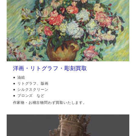
洋画・リトグラフ・彫刻買取
油絵
リトグラフ、版画
シルクスクリーン
ブロンズ など
作家物・お稽古物問わず買取いたします。