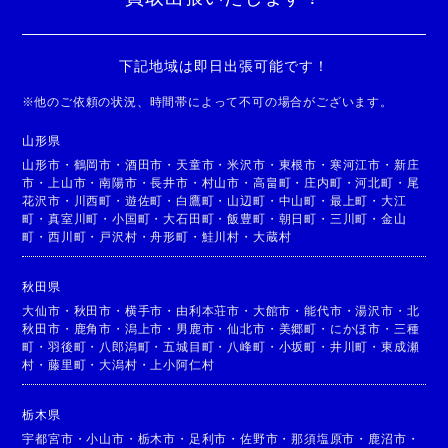
下記地域は即日出張可能です！
※
他のご依頼の状況、時間帯によって不可の場合がございます。
山形県
山形市
・
鶴岡市
・
酒田市
・
天童市
・
米沢市
・
東根市
・
寒河江市
・
新庄
市
・
上山市
・
南陽市
・
長井市
・
村山市
・
高畠町
・
庄内町
・
河北町
・
尾
花沢市
・
川西町
・
遊佐町
・
白鷹町
・
山辺町
・
中山町
・
最上町
・
大江
町
・
真室川町
・
小国町
・
大石田町
・
飯豊町
・
朝日町
・
三川町
・
金山
町
・
西川町
・
戸沢村
・
舟形町
・
鮭川村
・
大蔵村
秋田県
大仙市
・
秋田市
・
横手市
・
由利本荘市
・
大館市
・
能代市
・
湯沢市
・
北
秋田市
・
鹿角市
・
潟上市
・
男鹿市
・
仙北市
・
美郷町
・
にかほ市
・
三種
町
・
羽後町
・
八郎潟町
・
五城目町
・
八峰町
・
小坂町
・
井川町
・
東成瀬
村
・
藤里町
・
大潟村
・
上小阿仁村
栃木県
宇都宮市
・
小山市
・
栃木市
・
足利市
・
佐野市
・
那須塩原市
・
鹿沼市
・