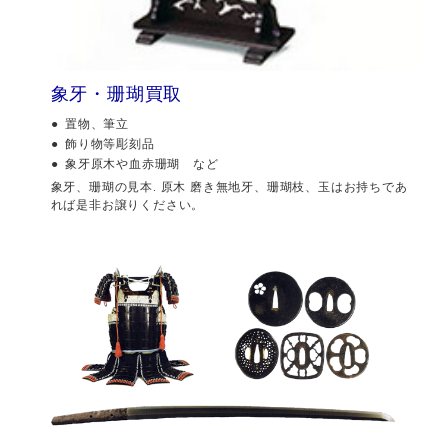
象牙・珊瑚買取
置物、筆立
飾り物等彫刻品
象牙原木や血赤珊瑚 など
象牙、珊瑚の見本. 原木 磨き無地牙、珊瑚枝、玉はお持ちであ
れば是非お譲りください。