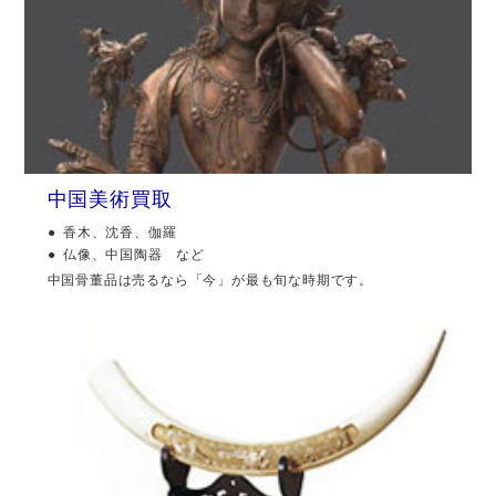
中国美術買取
香木、沈香、伽羅
仏像、中国陶器 など
中国骨董品は売るなら「今」が最も旬な時期です。