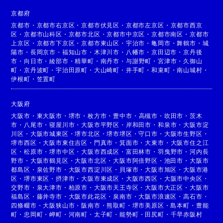
京都府
京都市
・
京都市右京区
・
京都市伏見区
・
京都市左京区
・
京都市西京
区
・
京都市山科区
・
京都市北区
・
京都市中京区
・
京都市南区
・
京都市
上京区
・
京都市下京区
・
京都市東山区
・
宇治市
・
亀岡市
・
舞鶴市
・
城
陽市
・
長岡京市
・
福知山市
・
木津川市
・
八幡市
・
京田辺市
・
京丹後
市
・
向日市
・
綾部市
・
精華町
・
南丹市
・
与謝野町
・
宮津市
・
久御山
町
・
京丹波町
・
宇治田原町
・
大山崎町
・
井手町
・
和束町
・
南山城村
・
伊根町
・
笠置町
大阪府
大阪市
・
東大阪市
・
堺市
・
枚方市
・
豊中市
・
高槻市
・
吹田市
・
茨木
市
・
八尾市
・
寝屋川市
・
大阪市平野区
・
岸和田市
・
和泉市
・
大阪市淀
川区
・
大阪市城東区
・
堺市北区
・
堺市堺区
・
守口市
・
大阪市生野区
・
堺市西区
・
大阪市東住吉区
・
門真市
・
箕面市
・
大東市
・
大阪市住之江
区
・
松原市
・
堺市中区
・
大阪市西成区
・
富田林市
・
羽曳野市
・
河内長
野市
・
大阪市鶴見区
・
大阪市北区
・
大阪市阿倍野区
・
池田市
・
大阪市
都島区
・
泉佐野市
・
大阪市西淀川区
・
貝塚市
・
大阪市旭区
・
大阪市港
区
・
堺市東区
・
摂津市
・
大阪市東成区
・
大阪市西区
・
大阪市中央区
・
交野市
・
泉大津市
・
柏原市
・
大阪市天王寺区
・
大阪市大正区
・
大阪市
福島区
・
藤井寺市
・
大阪市此花区
・
泉南市
・
大阪市浪速区
・
高石市
・
四條畷市
・
大阪狭山市
・
阪南市
・
熊取町
・
堺市美原区
・
島本町
・
豊能
町
・
忠岡町
・
岬町
・
河南町
・
太子町
・
能勢町
・
田尻町
・
千早赤阪村