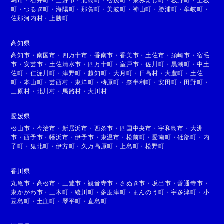
馬市
・
石井町
・
三好市
・
北島町
・
松茂町
・
東みよし町
・
板野町
・
上板
町
・
つるぎ町
・
海陽町
・
那賀町
・
美波町
・
神山町
・
勝浦町
・
牟岐町
・
佐那河内村
・
上勝町
高知県
高知市
・
南国市
・
四万十市
・
香南市
・
香美市
・
土佐市
・
須崎市
・
宿毛
市
・
安芸市
・
土佐清水市
・
四万十町
・
室戸市
・
佐川町
・
黒潮町
・
中土
佐町
・
仁淀川町
・
津野町
・
越知町
・
大月町
・
日高村
・
大豊町
・
土佐
町
・
本山町
・
芸西村
・
東洋町
・
梼原町
・
奈半利町
・
安田町
・
田野町
・
三原村
・
北川村
・
馬路村
・
大川村
愛媛県
松山市
・
今治市
・
新居浜市
・
西条市
・
四国中央市
・
宇和島市
・
大洲
市
・
西予市
・
幡浜市
・
伊予市
・
東温市
・
松前町
・
愛南町
・
砥部町
・
内
子町
・
鬼北町
・
伊方町
・
久万高原町
・
上島町
・
松野町
香川県
丸亀市
・
高松市
・
三豊市
・
観音寺市
・
さぬき市
・
坂出市
・
善通寺市
・
東かがわ市
・
三木町
・
綾川町
・
多度津町
・
まんのう町
・
宇多津町
・
小
豆島町
・
土庄町
・
琴平町
・
直島町