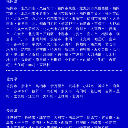
福岡県
福岡市
・
北九州市
・
久留米市
・
福岡市東区
・
北九州市八幡西区
・
福岡
市南区
・
北九州市小倉南区
・
福岡市博多区
・
福岡市早良区
・
福岡市西
区
・
北九州市小倉北区
・
福岡市中央区
・
飯塚市
・
福岡市城南区
・
大牟
田市
・
春日市
・
北九州市門司区
・
筑紫野市
・
糸島市
・
宗像市
・
大野城
市
・
北九州市若松区
・
北九州市八幡東区
・
柳川市
・
太宰府市
・
行橋
市
・
八女市
・
北九州市戸畑区
・
小郡市
・
古賀市
・
直方市
・
福津市
・
朝
倉市
・
田川市
・
那珂川町
・
筑後市
・
中間市
・
志免町
・
粕屋町
・
嘉麻
市
・
みやま市
・
宇美町
・
大川市
・
苅田町
・
岡垣町
・
篠栗町
・
宮若市
・
水巻町
・
筑前町
・
豊前市
・
須恵町
・
新宮町
・
福智町
・
みやこ町
・
広川
町
・
築上町
・
遠賀町
・
川崎町
・
鞍手町
・
芦屋町
・
大刀洗町
・
大木町
・
桂川町
・
香春町
・
添田町
・
糸田町
・
小竹町
・
久山町
・
上毛町
・
吉富
町
・
大任町
・
赤村
・
東峰村
佐賀県
佐賀市
・
唐津市
・
鳥栖市
・
伊万里市
・
武雄市
・
小城市
・
神埼市
・
鹿島
市
・
みやき町
・
嬉野市
・
白石町
・
多久市
・
有田町
・
基山町
・
吉野ヶ里
町
・
太良町
・
江北町
・
大町町
・
上峰町
・
玄海町
長崎県
佐世保市
・
長崎市
・
諫早市
・
大村市
・
南島原市
・
島原市
・
雲仙市
・
五
島市
・
平戸市
・
長与町
・
対馬市
・
西海市
・
時津町
・
壱岐市
・
松浦市
・
新上五島町
・
波佐見町
・
川棚町
・
佐々町
・
小値賀町
・
東彼杵町