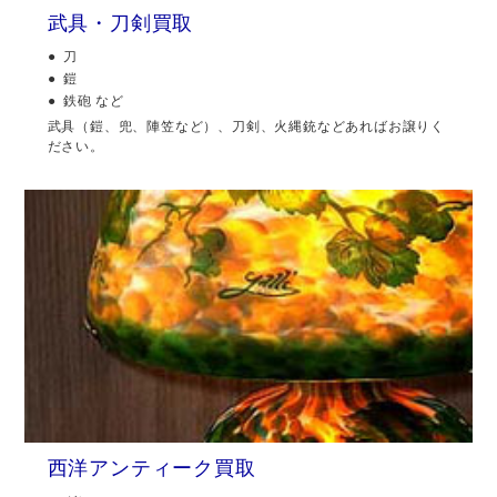
武具・刀剣買取
刀
鎧
鉄砲 など
武具（鎧、兜、陣笠など）、刀剣、火縄銃などあればお譲りく
ださい。
西洋アンティーク買取