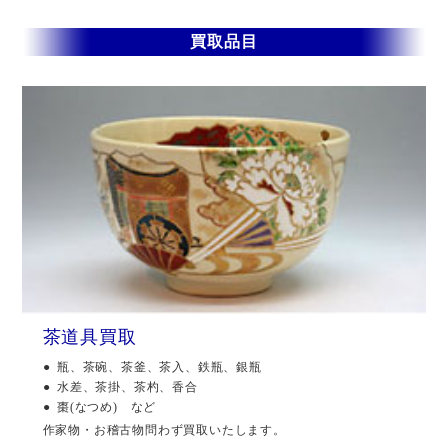
買取品目
茶道具買取
瓶、茶碗、茶釜、茶入、鉄瓶、銀瓶
水差、茶掛、茶杓、香合
棗(なつめ) など
作家物・お稽古物問わず買取いたします。