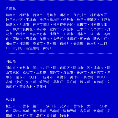
兵庫県
姫路市
・
神戸市
・
西宮市
・
尼崎市
・
明石市
・
加古川市
・
神戸市西区
・
神戸市北区
・
宝塚市
・
神戸市垂水区
・
伊丹市
・
神戸市東灘区
・
神戸市
須磨区
・
川西市
・
神戸市灘区
・
神戸市中央区
・
三田市
・
神戸市兵庫
区
・
神戸市長田区
・
高砂市
・
豊岡市
・
芦屋市
・
三木市
・
たつの市
・
丹
波市
・
赤穂市
・
南あわじ市
・
小野市
・
加西市
・
洲本市
・
篠山市
・
淡路
市
・
西脇市
・
宍粟市
・
加東市
・
太子町
・
播磨町
・
朝来市
・
猪名川町
・
相生市
・
稲美町
・
養父市
・
多可町
・
福崎町
・
香美町
・
佐用町
・
上郡
町
・
市川町
・
新温泉町
・
神河町
岡山県
岡山市
・
倉敷市
・
岡山市北区
・
岡山市南区
・
岡山市中区
・
津山市
・
岡
山市東区
・
総社市
・
玉野市
・
笠岡市
・
真庭市
・
井原市
・
瀬戸内市
・
赤
磐市
・
備前市
・
浅口市
・
新見市
・
高梁市
・
美作市
・
美咲町
・
和気町
・
吉備中央町
・
矢掛町
・
鏡野町
・
早島町
・
里庄町
・
勝央町
・
奈義町
・
久
米南町
・
西粟倉村
・
新庄村
島根県
松江市
・
出雲市
・
益田市
・
浜田市
・
安来市
・
雲南市
・
大田市
・
江津
市
・
隠岐の島町
・
奥出雲町
・
邑南町
・
津和野町
・
吉賀町
・
飯南町
・
美
郷町
・
川本町
・
西ノ島町
・
海士町
・
知夫村