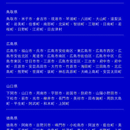
鳥取県
鳥取市
・
米子市
・
倉吉市
・
境港市
・
琴浦町
・
八頭町
・
大山町
・
湯梨浜
町
・
岩美町
・
伯耆町
・
南部町
・
北栄町
・
智頭町
・
三朝町
・
日南町
・
若
桜町
・
日野町
・
江府町
・
日吉津村
広島県
広島市
・
福山市
・
呉市
・
広島市安佐南区
・
東広島市
・
広島市西区
・
広
島市安佐北区
・
尾道市
・
広島市南区
・
広島市佐伯区
・
広島市中区
・
広
島市東区
・
廿日市市
・
三原市
・
広島市安芸区
・
三次市
・
府中市
・
府中
町
・
庄原市
・
安芸高田市
・
大竹市
・
竹原市
・
海田町
・
江田島市
・
北広
島町
・
熊野町
・
世羅町
・
坂町
・
神石高原町
・
大崎上島町
・
安芸太田町
山口県
下関市
・
山口市
・
周南市
・
宇部市
・
岩国市
・
防府市
・
山陽小野田市
・
下松市
・
萩市
・
光市
・
柳井市
・
長門市
・
美祢市
・
田布施町
・
周防大島
町
・
平生町
・
阿武町
・
和木町
・
上関町
徳島県
徳島市
・
阿南市
・
吉野川市
・
鳴門市
・
小松島市
・
阿波市
・
藍住町
・
美