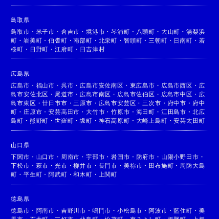
鳥取県
鳥取市
・
米子市
・
倉吉市
・
境港市
・
琴浦町
・
八頭町
・
大山町
・
湯梨浜
町
・
岩美町
・
伯耆町
・
南部町
・
北栄町
・
智頭町
・
三朝町
・
日南町
・
若
桜町
・
日野町
・
江府町
・
日吉津村
広島県
広島市
・
福山市
・
呉市
・
広島市安佐南区
・
東広島市
・
広島市西区
・
広
島市安佐北区
・
尾道市
・
広島市南区
・
広島市佐伯区
・
広島市中区
・
広
島市東区
・
廿日市市
・
三原市
・
広島市安芸区
・
三次市
・
府中市
・
府中
町
・
庄原市
・
安芸高田市
・
大竹市
・
竹原市
・
海田町
・
江田島市
・
北広
島町
・
熊野町
・
世羅町
・
坂町
・
神石高原町
・
大崎上島町
・
安芸太田町
山口県
下関市
・
山口市
・
周南市
・
宇部市
・
岩国市
・
防府市
・
山陽小野田市
・
下松市
・
萩市
・
光市
・
柳井市
・
長門市
・
美祢市
・
田布施町
・
周防大島
町
・
平生町
・
阿武町
・
和木町
・
上関町
徳島県
徳島市
・
阿南市
・
吉野川市
・
鳴門市
・
小松島市
・
阿波市
・
藍住町
・
美