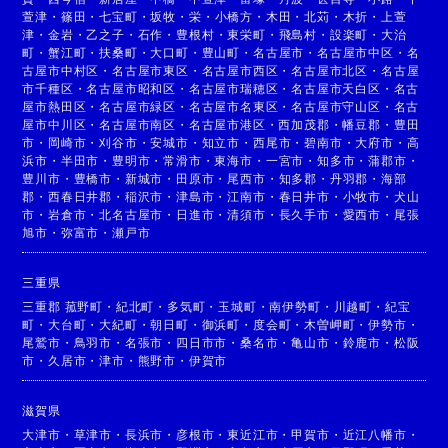
萱津
・
篠田
・
七宝町
・
坂牧
・
栄
・
小橋方
・
木田
・
北苅
・
木折
・
上萱
津
・
金岩
・
乙之子
・
石作
・
豊根村
・
東栄町
・
飛島村
・
設楽町
・
大治
町
・
蟹江町
・
扶桑町
・
大口町
・
豊山町
・
名古屋市
・
名古屋市中区
・
名
古屋市中村区
・
名古屋市東区
・
名古屋市西区
・
名古屋市北区
・
名古屋
市千種区
・
名古屋市昭和区
・
名古屋市瑞穂区
・
名古屋市天白区
・
名古
屋市熱田区
・
名古屋市緑区
・
名古屋市名東区
・
名古屋市守山区
・
名古
屋市中川区
・
名古屋市南区
・
名古屋市港区
・
西加茂郡
・
幡豆郡
・
豊田
市
・
岡崎市
・
刈谷市
・
安城市
・
知立市
・
西尾市
・
碧南市
・
大府市
・
高
浜市
・
半田市
・
豊明市
・
常滑市
・
東海市
・
一宮市
・
知多市
・
蒲郡市
・
豊川市
・
豊橋市
・
新城市
・
田原市
・
尾西市
・
知多郡
・
丹羽郡
・
海部
郡
・
西春日井郡
・
稲沢市
・
津島市
・
江南市
・
春日井市
・
小牧市
・
犬山
市
・
岩倉市
・
北名古屋市
・
日進市
・
清須市
・
長久手市
・
愛西市
・
尾張
旭市
・
弥富市
・
瀬戸市
三重県
三重郡 菰野町
・
紀北町
・
多気町
・
玉城町
・
南伊勢町
・
川越町
・
紀宝
町
・
大台町
・
大紀町
・
朝日町
・
御浜町
・
度会町
・
木曽岬町
・
伊勢市
・
尾鷲市
・
鳥羽市
・
名張市
・
四日市市
・
桑名市
・
亀山市
・
鈴鹿市
・
松阪
市
・
久居市
・
津市
・
熊野市
・
伊賀市
滋賀県
大津市
・
草津市
・
長浜市
・
彦根市
・
東近江市
・
甲賀市
・
近江八幡市
・