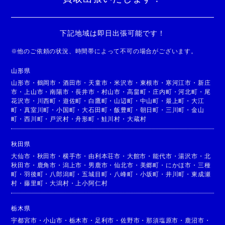
下記地域は即日出張可能です！
※
他のご依頼の状況、時間帯によって不可の場合がございます。
山形県
山形市
・
鶴岡市
・
酒田市
・
天童市
・
米沢市
・
東根市
・
寒河江市
・
新庄
市
・
上山市
・
南陽市
・
長井市
・
村山市
・
高畠町
・
庄内町
・
河北町
・
尾
花沢市
・
川西町
・
遊佐町
・
白鷹町
・
山辺町
・
中山町
・
最上町
・
大江
町
・
真室川町
・
小国町
・
大石田町
・
飯豊町
・
朝日町
・
三川町
・
金山
町
・
西川町
・
戸沢村
・
舟形町
・
鮭川村
・
大蔵村
秋田県
大仙市
・
秋田市
・
横手市
・
由利本荘市
・
大館市
・
能代市
・
湯沢市
・
北
秋田市
・
鹿角市
・
潟上市
・
男鹿市
・
仙北市
・
美郷町
・
にかほ市
・
三種
町
・
羽後町
・
八郎潟町
・
五城目町
・
八峰町
・
小坂町
・
井川町
・
東成瀬
村
・
藤里町
・
大潟村
・
上小阿仁村
栃木県
宇都宮市
・
小山市
・
栃木市
・
足利市
・
佐野市
・
那須塩原市
・
鹿沼市
・