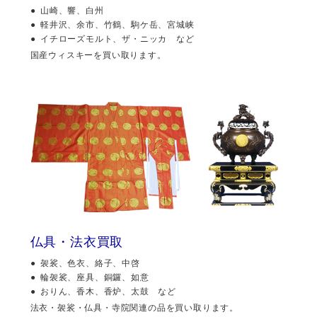
山崎、響、白州
軽井沢、余市、竹鶴、駒ケ岳、宮城峡
イチローズモルト、ザ・ニッカ など
国産ウィスキーを買い取ります。
仏具・法衣買取
袈裟、色衣、絡子、中啓
輪袈裟、座具、銅鑼、如意
おりん、香木、香炉、太鼓 など
法衣・袈裟・仏具・寺院関連の品を買い取ります。