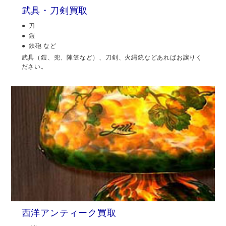
武具・刀剣買取
刀
鎧
鉄砲 など
武具（鎧、兜、陣笠など）、刀剣、火縄銃などあればお譲りく
ださい。
西洋アンティーク買取