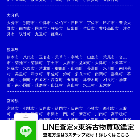
大分県
大分市
・
別府市
・
中津市
・
佐伯市
・
日田市
・
宇佐市
・
臼杵市
・
豊後大
野市
・
由布市
・
国東市
・
杵築市
・
日出町
・
竹田市
・
豊後高田市
・
津久
見市
・
玖珠町
・
九重町
・
姫島村
熊本県
熊本市
・
八代市
・
玉名市
・
天草市
・
宇城市
・
山鹿市
・
荒尾市
・
合志
市
・
菊池市
・
菊陽町
・
宇土市
・
人吉市
・
益城町
・
大津町
・
上天草市
・
阿蘇市
・
水俣市
・
芦北町
・
御船町
・
山都町
・
長洲町
・
氷川町
・
南阿蘇
村
・
美里町
・
和水町
・
甲佐町
・
錦町
・
多良木町
・
南関町
・
嘉島町
・
苓
北町
・
小国町
・
西原村
・
高森町
・
玉東町
・
津奈木町
・
相良村
・
湯前
町
・
南小国町
・
球磨村
・
山江村
・
産山村
・
水上村
・
五木村
宮崎県
宮崎市
・
都城市
・
日向市
・
延岡市
・
日南市
・
小林市
・
西都市
・
三股
町
・
高鍋町
・
国富町
・
串間市
・
門川町
・
新富町
・
川南町
・
高千穂町
・
都農町
・
高原町
・
美郷町
・
綾町
・
木城町
・
日之影町
・
五ヶ瀬町
・
諸塚
村
・
椎葉村
・
西米良村