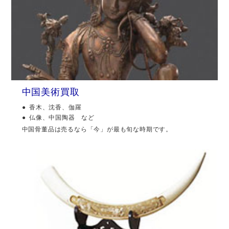
中国美術買取
香木、沈香、伽羅
仏像、中国陶器 など
中国骨董品は売るなら「今」が最も旬な時期です。