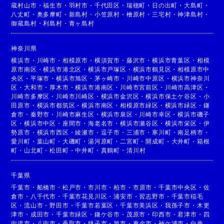
蔵村山市
・
福生市
・
羽村市
・
千代田区
・
瑞穂町
・
日の出町
・
大島町
・
八丈町
・
奥多摩町
・
新島村
・
小笠原村
・
檜原村
・
三宅村
・
神津島村
・
御蔵島村
・
利島村
・
青ヶ島村
神奈川県
横浜市
・
川崎市
・
相模原市
・
横須賀市
・
藤沢市
・
横浜市青葉区
・
相模
原市南区
・
横浜市港北区
・
横浜市戸塚区
・
横浜市鶴見区
・
相模原市中
央区
・
平塚市
・
横浜市旭区
・
茅ヶ崎市
・
川崎市中原区
・
横浜市神奈川
区
・
大和市
・
厚木市
・
横浜市港南区
・
川崎市宮前区
・
川崎市高津区
・
川崎市多摩区
・
川崎市川崎区
・
横浜市金沢区
・
横浜市保土ケ谷区
・
小
田原市
・
横浜市都筑区
・
横浜市南区
・
相模原市緑区
・
横浜市緑区
・
鎌
倉市
・
秦野市
・
川崎市麻生区
・
横浜市泉区
・
川崎市幸区
・
横浜市磯子
区
・
横浜市中区
・
座間市
・
海老名市
・
横浜市瀬谷区
・
横浜市栄区
・
伊
勢原市
・
横浜市西区
・
綾瀬市
・
逗子市
・
三浦市
・
寒川町
・
南足柄市
・
愛川町
・
葉山町
・
大磯町
・
湯河原町
・
二宮町
・
開成町
・
大井町
・
箱根
町
・
山北町
・
松田町
・
中井町
・
真鶴町
・
清川村
千葉県
千葉市
・
船橋市
・
松戸市
・
市川市
・
柏市
・
市原市
・
千葉市中央区
・
佐
倉市
・
八千代市
・
千葉市花見川区
・
浦安市
・
習志野市
・
千葉市稲毛
区
・
流山市
・
野田市
・
千葉市若葉区
・
千葉市美浜区
・
我孫子市
・
木更
津市
・
成田市
・
千葉市緑区
・
鎌ケ谷市
・
茂原市
・
印西市
・
君津市
・
四
街道市
・
八街市
・
香取市
・
銚子市
・
旭市
・
東金市
・
袖ケ浦市
・
白井