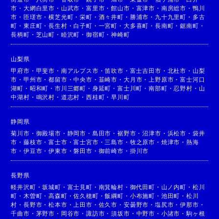
市
・
大網白里市
・
山武市
・
富里市
・
館山市
・
富津市
・
南房総市
・
鴨川
市
・
匝瑳市
・
横芝光町
・
栄町
・
酒々井町
・
勝浦市
・
九十九里町
・
多古
町
・
東庄町
・
長生村
・
白子町
・
一宮町
・
大多喜町
・
長南町
・
鋸南町
・
長柄町
・
芝山町
・
睦沢町
・
御宿町
・
神崎町
山梨県
甲府市
・
甲斐市
・
南アルプス市
・
笛吹市
・
富士吉田市
・
北杜市
・
山梨
市
・
甲州市
・
都留市
・
中央市
・
韮崎市
・
大月市
・
上野原市
・
富士河口
湖町
・
昭和町
・
市川三郷町
・
身延町
・
富士川町
・
南部町
・
忍野村
・
山
中湖村
・
鳴沢村
・
道志村
・
西桂町
・
早川町
静岡県
菊川市
・
御殿場市
・
静岡市
・
島田市
・
裾野市
・
沼津市
・
浜松市
・
袋井
市
・
藤枝市
・
富士市
・
富士宮市
・
三島市
・
牧之原市
・
焼津市
・
熱海
市
・
伊豆市
・
伊東市
・
磐田市
・
御前崎市
・
掛川市
長野県
軽井沢町
・
坂城町
・
富士見町
・
南箕輪村
・
御代田町
・
山ノ内町
・
松川
町
・
木曽町
・
高森町
・
佐久穂町
・
飯綱町
・
小布施町
・
池田町
・
松川
村
・
長野市
・
松本市
・
上田市
・
佐久市
・
安曇野市
・
塩尻市
・
伊那市
・
千曲市
・
茅野市
・
岡谷市
・
諏訪市
・
須坂市
・
中野市
・
小諸市
・
駒ヶ根