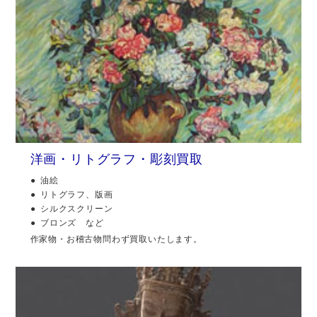
洋画・リトグラフ・彫刻買取
油絵
リトグラフ、版画
シルクスクリーン
ブロンズ など
作家物・お稽古物問わず買取いたします。