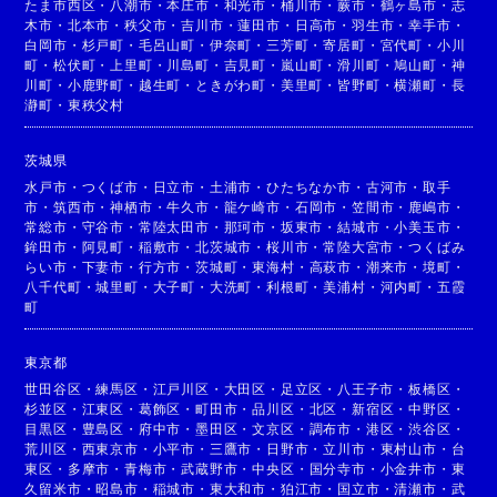
たま市西区
・
八潮市
・
本庄市
・
和光市
・
桶川市
・
蕨市
・
鶴ヶ島市
・
志
木市
・
北本市
・
秩父市
・
吉川市
・
蓮田市
・
日高市
・
羽生市
・
幸手市
・
白岡市
・
杉戸町
・
毛呂山町
・
伊奈町
・
三芳町
・
寄居町
・
宮代町
・
小川
町
・
松伏町
・
上里町
・
川島町
・
吉見町
・
嵐山町
・
滑川町
・
鳩山町
・
神
川町
・
小鹿野町
・
越生町
・
ときがわ町
・
美里町
・
皆野町
・
横瀬町
・
長
瀞町
・
東秩父村
茨城県
水戸市
・
つくば市
・
日立市
・
土浦市
・
ひたちなか市
・
古河市
・
取手
市
・
筑西市
・
神栖市
・
牛久市
・
龍ケ崎市
・
石岡市
・
笠間市
・
鹿嶋市
・
常総市
・
守谷市
・
常陸太田市
・
那珂市
・
坂東市
・
結城市
・
小美玉市
・
鉾田市
・
阿見町
・
稲敷市
・
北茨城市
・
桜川市
・
常陸大宮市
・
つくばみ
らい市
・
下妻市
・
行方市
・
茨城町
・
東海村
・
高萩市
・
潮来市
・
境町
・
八千代町
・
城里町
・
大子町
・
大洗町
・
利根町
・
美浦村
・
河内町
・
五霞
町
東京都
世田谷区
・
練馬区
・
江戸川区
・
大田区
・
足立区
・
八王子市
・
板橋区
・
杉並区
・
江東区
・
葛飾区
・
町田市
・
品川区
・
北区
・
新宿区
・
中野区
・
目黒区
・
豊島区
・
府中市
・
墨田区
・
文京区
・
調布市
・
港区
・
渋谷区
・
荒川区
・
西東京市
・
小平市
・
三鷹市
・
日野市
・
立川市
・
東村山市
・
台
東区
・
多摩市
・
青梅市
・
武蔵野市
・
中央区
・
国分寺市
・
小金井市
・
東
久留米市
・
昭島市
・
稲城市
・
東大和市
・
狛江市
・
国立市
・
清瀬市
・
武