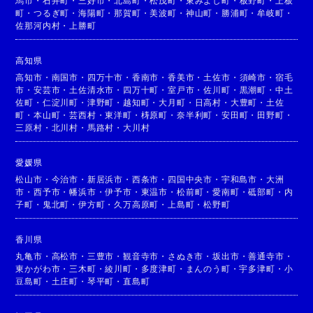
馬市
・
石井町
・
三好市
・
北島町
・
松茂町
・
東みよし町
・
板野町
・
上板
町
・
つるぎ町
・
海陽町
・
那賀町
・
美波町
・
神山町
・
勝浦町
・
牟岐町
・
佐那河内村
・
上勝町
高知県
高知市
・
南国市
・
四万十市
・
香南市
・
香美市
・
土佐市
・
須崎市
・
宿毛
市
・
安芸市
・
土佐清水市
・
四万十町
・
室戸市
・
佐川町
・
黒潮町
・
中土
佐町
・
仁淀川町
・
津野町
・
越知町
・
大月町
・
日高村
・
大豊町
・
土佐
町
・
本山町
・
芸西村
・
東洋町
・
梼原町
・
奈半利町
・
安田町
・
田野町
・
三原村
・
北川村
・
馬路村
・
大川村
愛媛県
松山市
・
今治市
・
新居浜市
・
西条市
・
四国中央市
・
宇和島市
・
大洲
市
・
西予市
・
幡浜市
・
伊予市
・
東温市
・
松前町
・
愛南町
・
砥部町
・
内
子町
・
鬼北町
・
伊方町
・
久万高原町
・
上島町
・
松野町
香川県
丸亀市
・
高松市
・
三豊市
・
観音寺市
・
さぬき市
・
坂出市
・
善通寺市
・
東かがわ市
・
三木町
・
綾川町
・
多度津町
・
まんのう町
・
宇多津町
・
小
豆島町
・
土庄町
・
琴平町
・
直島町