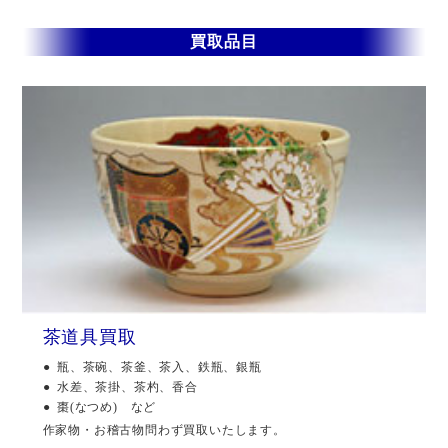
買取品目
茶道具買取
瓶、茶碗、茶釜、茶入、鉄瓶、銀瓶
水差、茶掛、茶杓、香合
棗(なつめ) など
作家物・お稽古物問わず買取いたします。