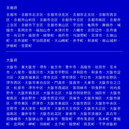
京都府
京都市
・
京都市右京区
・
京都市伏見区
・
京都市左京区
・
京都市西京
区
・
京都市山科区
・
京都市北区
・
京都市中京区
・
京都市南区
・
京都市
上京区
・
京都市下京区
・
京都市東山区
・
宇治市
・
亀岡市
・
舞鶴市
・
城
陽市
・
長岡京市
・
福知山市
・
木津川市
・
八幡市
・
京田辺市
・
京丹後
市
・
向日市
・
綾部市
・
精華町
・
南丹市
・
与謝野町
・
宮津市
・
久御山
町
・
京丹波町
・
宇治田原町
・
大山崎町
・
井手町
・
和束町
・
南山城村
・
伊根町
・
笠置町
大阪府
大阪市
・
東大阪市
・
堺市
・
枚方市
・
豊中市
・
高槻市
・
吹田市
・
茨木
市
・
八尾市
・
寝屋川市
・
大阪市平野区
・
岸和田市
・
和泉市
・
大阪市淀
川区
・
大阪市城東区
・
堺市北区
・
堺市堺区
・
守口市
・
大阪市生野区
・
堺市西区
・
大阪市東住吉区
・
門真市
・
箕面市
・
大東市
・
大阪市住之江
区
・
松原市
・
堺市中区
・
大阪市西成区
・
富田林市
・
羽曳野市
・
河内長
野市
・
大阪市鶴見区
・
大阪市北区
・
大阪市阿倍野区
・
池田市
・
大阪市
都島区
・
泉佐野市
・
大阪市西淀川区
・
貝塚市
・
大阪市旭区
・
大阪市港
区
・
堺市東区
・
摂津市
・
大阪市東成区
・
大阪市西区
・
大阪市中央区
・
交野市
・
泉大津市
・
柏原市
・
大阪市天王寺区
・
大阪市大正区
・
大阪市
福島区
・
藤井寺市
・
大阪市此花区
・
泉南市
・
大阪市浪速区
・
高石市
・
四條畷市
・
大阪狭山市
・
阪南市
・
熊取町
・
堺市美原区
・
島本町
・
豊能
町
・
忠岡町
・
岬町
・
河南町
・
太子町
・
能勢町
・
田尻町
・
千早赤阪村