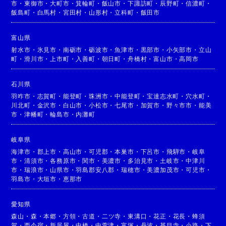
市
・
東御市
・
大町市
・
箕輪町
・
飯山市
・
下諏訪町
・
辰野町
・
信濃町
・
飯島町
・
白馬村
・
宮田村
・
山形村
・
立科町
・
飯田市
富山県
射水市
・
氷見市
・
南砺市
・
砺波市
・
魚津市
・
黒部市
・
小矢部市
・
立山
町
・
滑川市
・
上市町
・
入善町
・
朝日町
・
舟橋村
・
富山市
・
高岡市
石川県
羽咋市
・
志賀町
・
能登町
・
珠洲市
・
中能登町
・
宝達志水町
・
穴水町
・
川北町
・
金沢市
・
白山市
・
小松市
・
七尾市
・
加賀市
・
野々市市
・
能美
市
・
津幡町
・
輪島市
・
内灘町
岐阜県
海津市
・
郡上市
・
高山市
・
可児郡
・
本巣市
・
下呂市
・
飛騨市
・
岐阜
市
・
清須市
・
各務原市
・
関市
・
美濃市
・
多治見市
・
土岐市
・
中津川
市
・
瑞浪市
・
山県市
・
羽島郡安八郡
・
瑞穂市
・
美濃加茂市
・
可児市
・
羽島市
・
大垣市
・
恵那市
愛知県
森山
・
森
・
本郷
・
方領
・
古道
・
二ツ寺
・
東溝口
・
花正
・
花長
・
蜂須
賀
・
西今宿
・
新居屋
・
中橋
・
中萱津
・
富塚
・
丹波
・
甚目寺
・
小路
・
下