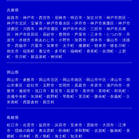
兵庫県
姫路市
・
神戸市
・
西宮市
・
尼崎市
・
明石市
・
加古川市
・
神戸市西区
・
神戸市北区
・
宝塚市
・
神戸市垂水区
・
伊丹市
・
神戸市東灘区
・
神戸市
須磨区
・
川西市
・
神戸市灘区
・
神戸市中央区
・
三田市
・
神戸市兵庫
区
・
神戸市長田区
・
高砂市
・
豊岡市
・
芦屋市
・
三木市
・
たつの市
・
丹
波市
・
赤穂市
・
南あわじ市
・
小野市
・
加西市
・
洲本市
・
篠山市
・
淡路
市
・
西脇市
・
宍粟市
・
加東市
・
太子町
・
播磨町
・
朝来市
・
猪名川町
・
相生市
・
稲美町
・
養父市
・
多可町
・
福崎町
・
香美町
・
佐用町
・
上郡
町
・
市川町
・
新温泉町
・
神河町
岡山県
岡山市
・
倉敷市
・
岡山市北区
・
岡山市南区
・
岡山市中区
・
津山市
・
岡
山市東区
・
総社市
・
玉野市
・
笠岡市
・
真庭市
・
井原市
・
瀬戸内市
・
赤
磐市
・
備前市
・
浅口市
・
新見市
・
高梁市
・
美作市
・
美咲町
・
和気町
・
吉備中央町
・
矢掛町
・
鏡野町
・
早島町
・
里庄町
・
勝央町
・
奈義町
・
久
米南町
・
西粟倉村
・
新庄村
島根県
松江市
・
出雲市
・
益田市
・
浜田市
・
安来市
・
雲南市
・
大田市
・
江津
市
・
隠岐の島町
・
奥出雲町
・
邑南町
・
津和野町
・
吉賀町
・
飯南町
・
美
郷町
・
川本町
・
西ノ島町
・
海士町
・
知夫村