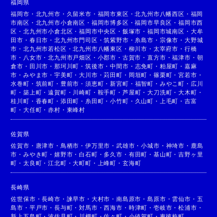
福岡県
福岡市
・
北九州市
・
久留米市
・
福岡市東区
・
北九州市八幡西区
・
福岡
市南区
・
北九州市小倉南区
・
福岡市博多区
・
福岡市早良区
・
福岡市西
区
・
北九州市小倉北区
・
福岡市中央区
・
飯塚市
・
福岡市城南区
・
大牟
田市
・
春日市
・
北九州市門司区
・
筑紫野市
・
糸島市
・
宗像市
・
大野城
市
・
北九州市若松区
・
北九州市八幡東区
・
柳川市
・
太宰府市
・
行橋
市
・
八女市
・
北九州市戸畑区
・
小郡市
・
古賀市
・
直方市
・
福津市
・
朝
倉市
・
田川市
・
那珂川町
・
筑後市
・
中間市
・
志免町
・
粕屋町
・
嘉麻
市
・
みやま市
・
宇美町
・
大川市
・
苅田町
・
岡垣町
・
篠栗町
・
宮若市
・
水巻町
・
筑前町
・
豊前市
・
須恵町
・
新宮町
・
福智町
・
みやこ町
・
広川
町
・
築上町
・
遠賀町
・
川崎町
・
鞍手町
・
芦屋町
・
大刀洗町
・
大木町
・
桂川町
・
香春町
・
添田町
・
糸田町
・
小竹町
・
久山町
・
上毛町
・
吉富
町
・
大任町
・
赤村
・
東峰村
佐賀県
佐賀市
・
唐津市
・
鳥栖市
・
伊万里市
・
武雄市
・
小城市
・
神埼市
・
鹿島
市
・
みやき町
・
嬉野市
・
白石町
・
多久市
・
有田町
・
基山町
・
吉野ヶ里
町
・
太良町
・
江北町
・
大町町
・
上峰町
・
玄海町
長崎県
佐世保市
・
長崎市
・
諫早市
・
大村市
・
南島原市
・
島原市
・
雲仙市
・
五
島市
・
平戸市
・
長与町
・
対馬市
・
西海市
・
時津町
・
壱岐市
・
松浦市
・
新上五島町
・
波佐見町
・
川棚町
・
佐々町
・
小値賀町
・
東彼杵町