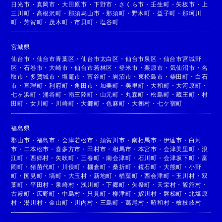
日光市
・
真岡市
・
大田原市
・
下野市
・
さくら市
・
壬生町
・
矢板市
・
上
三川町
・
高根沢町
・
那須烏山市
・
那須町
・
野木町
・
益子町
・
那珂川
町
・
芳賀町
・
茂木町
・
市貝町
・
塩谷町
宮城県
仙台市
・
仙台市青葉区
・
仙台市太白区
・
仙台市泉区
・
仙台市宮城野
区
・
石巻市
・
大崎市
・
仙台市若林区
・
登米市
・
栗原市
・
気仙沼市
・
名
取市
・
多賀城市
・
塩竈市
・
富谷町
・
岩沼市
・
東松島市
・
柴田町
・
白石
市
・
亘理町
・
利府町
・
角田市
・
加美町
・
美里町
・
大和町
・
大河原町
・
七ヶ浜町
・
涌谷町
・
南三陸町
・
山元町
・
丸森町
・
松島町
・
蔵王町
・
村
田町
・
女川町
・
川崎町
・
大郷町
・
色麻町
・
大衡村
・
七ケ宿町
福島県
郡山市
・
福島市
・
会津若松市
・
須賀川市
・
南相馬市
・
伊達市
・
白河
市
・
二本松市
・
喜多方市
・
田村市
・
相馬市
・
本宮市
・
会津美里町
・
浪
江町
・
西郷村
・
矢吹町
・
三春町
・
南会津町
・
石川町
・
会津坂下町
・
富
岡町
・
猪苗代町
・
川俣町
・
棚倉町
・
桑折町
・
鏡石町
・
大熊町
・
小野
町
・
国見町
・
塙町
・
大玉村
・
新地町
・
楢葉町
・
西会津町
・
玉川村
・
双
葉町
・
平田村
・
泉崎村
・
浅川町
・
下郷町
・
矢祭町
・
天栄村
・
飯舘村
・
古殿町
・
広野町
・
中島村
・
只見町
・
柳津町
・
鮫川村
・
磐梯町
・
北塩原
村
・
湯川村
・
金山町
・
川内村
・
三島町
・
葛尾村
・
昭和村
・
檜枝岐村