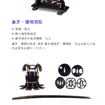
象牙・珊瑚買取
置物、筆立
飾り物等彫刻品
象牙原木や血赤珊瑚 など
象牙、珊瑚の見本. 原木 磨き無地牙、珊瑚枝、玉はお持ちであ
れば是非お譲りください。