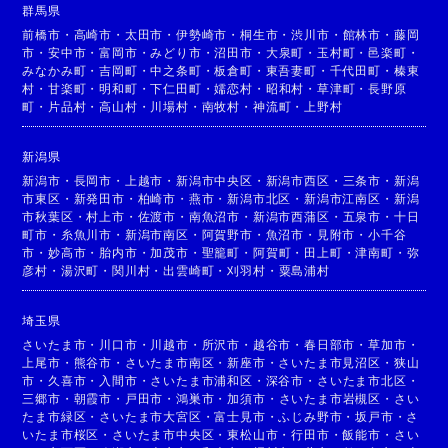
群馬県
前橋市
・
高崎市
・
太田市
・
伊勢崎市
・
桐生市
・
渋川市
・
館林市
・
藤岡
市
・
安中市
・
富岡市
・
みどり市
・
沼田市
・
大泉町
・
玉村町
・
邑楽町
・
みなかみ町
・
吉岡町
・
中之条町
・
板倉町
・
東吾妻町
・
千代田町
・
榛東
村
・
甘楽町
・
明和町
・
下仁田町
・
嬬恋村
・
昭和村
・
草津町
・
長野原
町
・
片品村
・
高山村
・
川場村
・
南牧村
・
神流町
・
上野村
新潟県
新潟市
・
長岡市
・
上越市
・
新潟市中央区
・
新潟市西区
・
三条市
・
新潟
市東区
・
新発田市
・
柏崎市
・
燕市
・
新潟市北区
・
新潟市江南区
・
新潟
市秋葉区
・
村上市
・
佐渡市
・
南魚沼市
・
新潟市西蒲区
・
五泉市
・
十日
町市
・
糸魚川市
・
新潟市南区
・
阿賀野市
・
魚沼市
・
見附市
・
小千谷
市
・
妙高市
・
胎内市
・
加茂市
・
聖籠町
・
阿賀町
・
田上町
・
津南町
・
弥
彦村
・
湯沢町
・
関川村
・
出雲崎町
・
刈羽村
・
粟島浦村
埼玉県
さいたま市
・
川口市
・
川越市
・
所沢市
・
越谷市
・
春日部市
・
草加市
・
上尾市
・
熊谷市
・
さいたま市南区
・
新座市
・
さいたま市見沼区
・
狭山
市
・
久喜市
・
入間市
・
さいたま市浦和区
・
深谷市
・
さいたま市北区
・
三郷市
・
朝霞市
・
戸田市
・
鴻巣市
・
加須市
・
さいたま市岩槻区
・
さい
たま市緑区
・
さいたま市大宮区
・
富士見市
・
ふじみ野市
・
坂戸市
・
さ
いたま市桜区
・
さいたま市中央区
・
東松山市
・
行田市
・
飯能市
・
さい