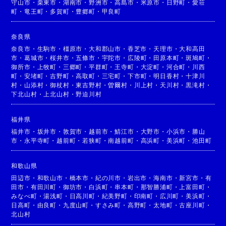
守山市
・
栗東市
・
湖南市
・
野洲市
・
高島市
・
米原市
・
日野町
・
愛荘
町
・
竜王町
・
多賀町
・
豊郷町
・
甲良町
奈良県
奈良市
・
生駒市
・
橿原市
・
大和郡山市
・
香芝市
・
天理市
・
大和高田
市
・
葛城市
・
桜井市
・
五條市
・
宇陀市
・
広陵町
・
田原本町
・
斑鳩町
・
御所市
・
上牧町
・
三郷町
・
平群町
・
王寺町
・
大淀町
・
河合町
・
川西
町
・
安堵町
・
吉野町
・
高取町
・
三宅町
・
下市町
・
明日香村
・
十津川
村
・
山添村
・
御杖村
・
東吉野村
・
曽爾村
・
川上村
・
天川村
・
黒滝村
・
下北山村
・
上北山村
・
野迫川村
福井県
福井市
・
坂井市
・
敦賀市
・
越前市
・
鯖江市
・
大野市
・
小浜市
・
勝山
市
・
永平寺町
・
越前町
・
若狭町
・
南越前町
・
高浜町
・
美浜町
・
池田町
和歌山県
田辺市
・
和歌山市
・
橋本市
・
紀の川市
・
岩出市
・
海南市
・
新宮市
・
有
田市
・
有田川町
・
御坊市
・
白浜町
・
串本町
・
那智勝浦町
・
上富田町
・
みなべ町
・
湯浅町
・
日高川町
・
紀美野町
・
印南町
・
広川町
・
美浜町
・
日高町
・
由良町
・
九度山町
・
すさみ町
・
高野町
・
太地町
・
古座川町
・
北山村