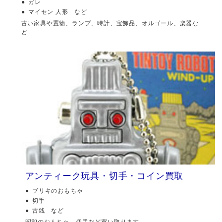
ガレ
マイセン 人形 など
古い家具や置物、ランプ、時計、宝飾品、オルゴール、楽器な
ど
アンティーク玩具・切手・コイン買取
ブリキのおもちゃ
切手
古銭 など
昭和のおもちゃ、切手など買い取ります。