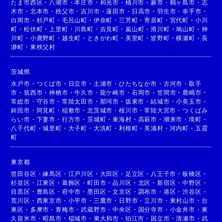
たま市西区
・
八潮市
・
本庄市
・
和光市
・
桶川市
・
蕨市
・
鶴ヶ島市
・
志
木市
・
北本市
・
秩父市
・
吉川市
・
蓮田市
・
日高市
・
羽生市
・
幸手市
・
白岡市
・
杉戸町
・
毛呂山町
・
伊奈町
・
三芳町
・
寄居町
・
宮代町
・
小川
町
・
松伏町
・
上里町
・
川島町
・
吉見町
・
嵐山町
・
滑川町
・
鳩山町
・
神
川町
・
小鹿野町
・
越生町
・
ときがわ町
・
美里町
・
皆野町
・
横瀬町
・
長
瀞町
・
東秩父村
茨城県
水戸市
・
つくば市
・
日立市
・
土浦市
・
ひたちなか市
・
古河市
・
取手
市
・
筑西市
・
神栖市
・
牛久市
・
龍ケ崎市
・
石岡市
・
笠間市
・
鹿嶋市
・
常総市
・
守谷市
・
常陸太田市
・
那珂市
・
坂東市
・
結城市
・
小美玉市
・
鉾田市
・
阿見町
・
稲敷市
・
北茨城市
・
桜川市
・
常陸大宮市
・
つくばみ
らい市
・
下妻市
・
行方市
・
茨城町
・
東海村
・
高萩市
・
潮来市
・
境町
・
八千代町
・
城里町
・
大子町
・
大洗町
・
利根町
・
美浦村
・
河内町
・
五霞
町
東京都
世田谷区
・
練馬区
・
江戸川区
・
大田区
・
足立区
・
八王子市
・
板橋区
・
杉並区
・
江東区
・
葛飾区
・
町田市
・
品川区
・
北区
・
新宿区
・
中野区
・
目黒区
・
豊島区
・
府中市
・
墨田区
・
文京区
・
調布市
・
港区
・
渋谷区
・
荒川区
・
西東京市
・
小平市
・
三鷹市
・
日野市
・
立川市
・
東村山市
・
台
東区
・
多摩市
・
青梅市
・
武蔵野市
・
中央区
・
国分寺市
・
小金井市
・
東
久留米市
・
昭島市
・
稲城市
・
東大和市
・
狛江市
・
国立市
・
清瀬市
・
武