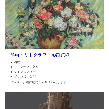
洋画・リトグラフ・彫刻買取
油絵
リトグラフ、版画
シルクスクリーン
ブロンズ など
作家物・お稽古物問わず買取いたします。