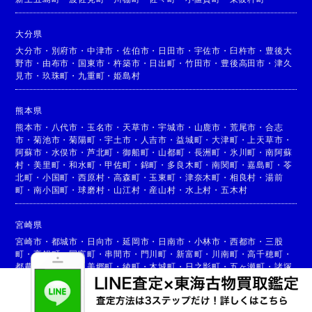
大分県
大分市
・
別府市
・
中津市
・
佐伯市
・
日田市
・
宇佐市
・
臼杵市
・
豊後大
野市
・
由布市
・
国東市
・
杵築市
・
日出町
・
竹田市
・
豊後高田市
・
津久
見市
・
玖珠町
・
九重町
・
姫島村
熊本県
熊本市
・
八代市
・
玉名市
・
天草市
・
宇城市
・
山鹿市
・
荒尾市
・
合志
市
・
菊池市
・
菊陽町
・
宇土市
・
人吉市
・
益城町
・
大津町
・
上天草市
・
阿蘇市
・
水俣市
・
芦北町
・
御船町
・
山都町
・
長洲町
・
氷川町
・
南阿蘇
村
・
美里町
・
和水町
・
甲佐町
・
錦町
・
多良木町
・
南関町
・
嘉島町
・
苓
北町
・
小国町
・
西原村
・
高森町
・
玉東町
・
津奈木町
・
相良村
・
湯前
町
・
南小国町
・
球磨村
・
山江村
・
産山村
・
水上村
・
五木村
宮崎県
宮崎市
・
都城市
・
日向市
・
延岡市
・
日南市
・
小林市
・
西都市
・
三股
町
・
高鍋町
・
国富町
・
串間市
・
門川町
・
新富町
・
川南町
・
高千穂町
・
都農町
・
高原町
・
美郷町
・
綾町
・
木城町
・
日之影町
・
五ヶ瀬町
・
諸塚
村
・
椎葉村
・
西米良村