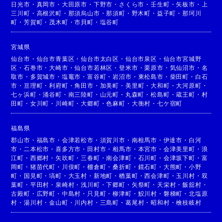
日光市
・
真岡市
・
大田原市
・
下野市
・
さくら市
・
壬生町
・
矢板市
・
上
三川町
・
高根沢町
・
那須烏山市
・
那須町
・
野木町
・
益子町
・
那珂川
町
・
芳賀町
・
茂木町
・
市貝町
・
塩谷町
宮城県
仙台市
・
仙台市青葉区
・
仙台市太白区
・
仙台市泉区
・
仙台市宮城野
区
・
石巻市
・
大崎市
・
仙台市若林区
・
登米市
・
栗原市
・
気仙沼市
・
名
取市
・
多賀城市
・
塩竈市
・
富谷町
・
岩沼市
・
東松島市
・
柴田町
・
白石
市
・
亘理町
・
利府町
・
角田市
・
加美町
・
美里町
・
大和町
・
大河原町
・
七ヶ浜町
・
涌谷町
・
南三陸町
・
山元町
・
丸森町
・
松島町
・
蔵王町
・
村
田町
・
女川町
・
川崎町
・
大郷町
・
色麻町
・
大衡村
・
七ケ宿町
福島県
郡山市
・
福島市
・
会津若松市
・
須賀川市
・
南相馬市
・
伊達市
・
白河
市
・
二本松市
・
喜多方市
・
田村市
・
相馬市
・
本宮市
・
会津美里町
・
浪
江町
・
西郷村
・
矢吹町
・
三春町
・
南会津町
・
石川町
・
会津坂下町
・
富
岡町
・
猪苗代町
・
川俣町
・
棚倉町
・
桑折町
・
鏡石町
・
大熊町
・
小野
町
・
国見町
・
塙町
・
大玉村
・
新地町
・
楢葉町
・
西会津町
・
玉川村
・
双
葉町
・
平田村
・
泉崎村
・
浅川町
・
下郷町
・
矢祭町
・
天栄村
・
飯舘村
・
古殿町
・
広野町
・
中島村
・
只見町
・
柳津町
・
鮫川村
・
磐梯町
・
北塩原
村
・
湯川村
・
金山町
・
川内村
・
三島町
・
葛尾村
・
昭和村
・
檜枝岐村