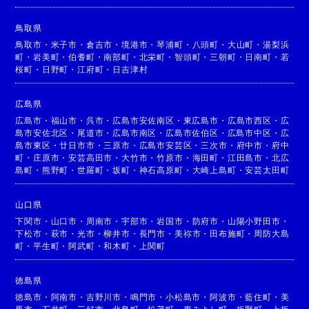
鳥取県
鳥取市
・
米子市
・
倉吉市
・
境港市
・
琴浦町
・
八頭町
・
大山町
・
湯梨浜
町
・
岩美町
・
伯耆町
・
南部町
・
北栄町
・
智頭町
・
三朝町
・
日南町
・
若
桜町
・
日野町
・
江府町
・
日吉津村
広島県
広島市
・
福山市
・
呉市
・
広島市安佐南区
・
東広島市
・
広島市西区
・
広
島市安佐北区
・
尾道市
・
広島市南区
・
広島市佐伯区
・
広島市中区
・
広
島市東区
・
廿日市市
・
三原市
・
広島市安芸区
・
三次市
・
府中市
・
府中
町
・
庄原市
・
安芸高田市
・
大竹市
・
竹原市
・
海田町
・
江田島市
・
北広
島町
・
熊野町
・
世羅町
・
坂町
・
神石高原町
・
大崎上島町
・
安芸太田町
山口県
下関市
・
山口市
・
周南市
・
宇部市
・
岩国市
・
防府市
・
山陽小野田市
・
下松市
・
萩市
・
光市
・
柳井市
・
長門市
・
美祢市
・
田布施町
・
周防大島
町
・
平生町
・
阿武町
・
和木町
・
上関町
徳島県
徳島市
・
阿南市
・
吉野川市
・
鳴門市
・
小松島市
・
阿波市
・
藍住町
・
美