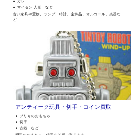
ガレ
マイセン 人形 など
古い家具や置物、ランプ、時計、宝飾品、オルゴール、楽器な
ど
アンティーク玩具・切手・コイン買取
ブリキのおもちゃ
切手
古銭 など
昭和のおもちゃ、切手など買い取ります。