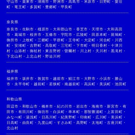
守山市
・
栗東市
・
湖南市
・
野洲市
・
高島市
・
米原市
・
日野町
・
愛荘
町
・
竜王町
・
多賀町
・
豊郷町
・
甲良町
奈良県
奈良市
・
生駒市
・
橿原市
・
大和郡山市
・
香芝市
・
天理市
・
大和高田
市
・
葛城市
・
桜井市
・
五條市
・
宇陀市
・
広陵町
・
田原本町
・
斑鳩町
・
御所市
・
上牧町
・
三郷町
・
平群町
・
王寺町
・
大淀町
・
河合町
・
川西
町
・
安堵町
・
吉野町
・
高取町
・
三宅町
・
下市町
・
明日香村
・
十津川
村
・
山添村
・
御杖村
・
東吉野村
・
曽爾村
・
川上村
・
天川村
・
黒滝村
・
下北山村
・
上北山村
・
野迫川村
福井県
福井市
・
坂井市
・
敦賀市
・
越前市
・
鯖江市
・
大野市
・
小浜市
・
勝山
市
・
永平寺町
・
越前町
・
若狭町
・
南越前町
・
高浜町
・
美浜町
・
池田町
和歌山県
田辺市
・
和歌山市
・
橋本市
・
紀の川市
・
岩出市
・
海南市
・
新宮市
・
有
田市
・
有田川町
・
御坊市
・
白浜町
・
串本町
・
那智勝浦町
・
上富田町
・
みなべ町
・
湯浅町
・
日高川町
・
紀美野町
・
印南町
・
広川町
・
美浜町
・
日高町
・
由良町
・
九度山町
・
すさみ町
・
高野町
・
太地町
・
古座川町
・
北山村