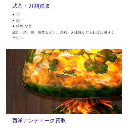
武具・刀剣買取
刀
鎧
鉄砲 など
武具（鎧、兜、陣笠など）、刀剣、火縄銃などあればお譲りく
ださい。
西洋アンティーク買取