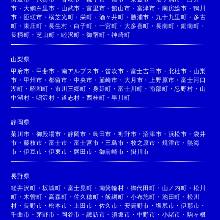
市
・
大網白里市
・
山武市
・
富里市
・
館山市
・
富津市
・
南房総市
・
鴨川
市
・
匝瑳市
・
横芝光町
・
栄町
・
酒々井町
・
勝浦市
・
九十九里町
・
多古
町
・
東庄町
・
長生村
・
白子町
・
一宮町
・
大多喜町
・
長南町
・
鋸南町
・
長柄町
・
芝山町
・
睦沢町
・
御宿町
・
神崎町
山梨県
甲府市
・
甲斐市
・
南アルプス市
・
笛吹市
・
富士吉田市
・
北杜市
・
山梨
市
・
甲州市
・
都留市
・
中央市
・
韮崎市
・
大月市
・
上野原市
・
富士河口
湖町
・
昭和町
・
市川三郷町
・
身延町
・
富士川町
・
南部町
・
忍野村
・
山
中湖村
・
鳴沢村
・
道志村
・
西桂町
・
早川町
静岡県
菊川市
・
御殿場市
・
静岡市
・
島田市
・
裾野市
・
沼津市
・
浜松市
・
袋井
市
・
藤枝市
・
富士市
・
富士宮市
・
三島市
・
牧之原市
・
焼津市
・
熱海
市
・
伊豆市
・
伊東市
・
磐田市
・
御前崎市
・
掛川市
長野県
軽井沢町
・
坂城町
・
富士見町
・
南箕輪村
・
御代田町
・
山ノ内町
・
松川
町
・
木曽町
・
高森町
・
佐久穂町
・
飯綱町
・
小布施町
・
池田町
・
松川
村
・
長野市
・
松本市
・
上田市
・
佐久市
・
安曇野市
・
塩尻市
・
伊那市
・
千曲市
・
茅野市
・
岡谷市
・
諏訪市
・
須坂市
・
中野市
・
小諸市
・
駒ヶ根