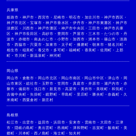
兵庫県
姫路市
・
神戸市
・
西宮市
・
尼崎市
・
明石市
・
加古川市
・
神戸市西区
・
神戸市北区
・
宝塚市
・
神戸市垂水区
・
伊丹市
・
神戸市東灘区
・
神戸市
須磨区
・
川西市
・
神戸市灘区
・
神戸市中央区
・
三田市
・
神戸市兵庫
区
・
神戸市長田区
・
高砂市
・
豊岡市
・
芦屋市
・
三木市
・
たつの市
・
丹
波市
・
赤穂市
・
南あわじ市
・
小野市
・
加西市
・
洲本市
・
篠山市
・
淡路
市
・
西脇市
・
宍粟市
・
加東市
・
太子町
・
播磨町
・
朝来市
・
猪名川町
・
相生市
・
稲美町
・
養父市
・
多可町
・
福崎町
・
香美町
・
佐用町
・
上郡
町
・
市川町
・
新温泉町
・
神河町
岡山県
岡山市
・
倉敷市
・
岡山市北区
・
岡山市南区
・
岡山市中区
・
津山市
・
岡
山市東区
・
総社市
・
玉野市
・
笠岡市
・
真庭市
・
井原市
・
瀬戸内市
・
赤
磐市
・
備前市
・
浅口市
・
新見市
・
高梁市
・
美作市
・
美咲町
・
和気町
・
吉備中央町
・
矢掛町
・
鏡野町
・
早島町
・
里庄町
・
勝央町
・
奈義町
・
久
米南町
・
西粟倉村
・
新庄村
島根県
松江市
・
出雲市
・
益田市
・
浜田市
・
安来市
・
雲南市
・
大田市
・
江津
市
・
隠岐の島町
・
奥出雲町
・
邑南町
・
津和野町
・
吉賀町
・
飯南町
・
美
郷町
・
川本町
・
西ノ島町
・
海士町
・
知夫村