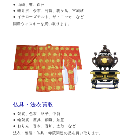
山崎、響、白州
軽井沢、余市、竹鶴、駒ケ岳、宮城峡
イチローズモルト、ザ・ニッカ など
国産ウィスキーを買い取ります。
仏具・法衣買取
袈裟、色衣、絡子、中啓
輪袈裟、座具、銅鑼、如意
おりん、香木、香炉、太鼓 など
法衣・袈裟・仏具・寺院関連の品を買い取ります。