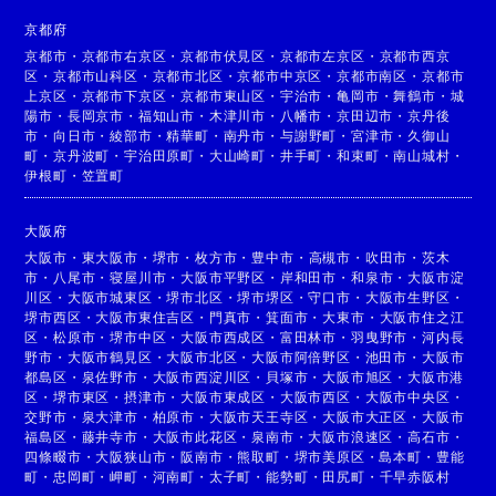
京都府
京都市
・
京都市右京区
・
京都市伏見区
・
京都市左京区
・
京都市西京
区
・
京都市山科区
・
京都市北区
・
京都市中京区
・
京都市南区
・
京都市
上京区
・
京都市下京区
・
京都市東山区
・
宇治市
・
亀岡市
・
舞鶴市
・
城
陽市
・
長岡京市
・
福知山市
・
木津川市
・
八幡市
・
京田辺市
・
京丹後
市
・
向日市
・
綾部市
・
精華町
・
南丹市
・
与謝野町
・
宮津市
・
久御山
町
・
京丹波町
・
宇治田原町
・
大山崎町
・
井手町
・
和束町
・
南山城村
・
伊根町
・
笠置町
大阪府
大阪市
・
東大阪市
・
堺市
・
枚方市
・
豊中市
・
高槻市
・
吹田市
・
茨木
市
・
八尾市
・
寝屋川市
・
大阪市平野区
・
岸和田市
・
和泉市
・
大阪市淀
川区
・
大阪市城東区
・
堺市北区
・
堺市堺区
・
守口市
・
大阪市生野区
・
堺市西区
・
大阪市東住吉区
・
門真市
・
箕面市
・
大東市
・
大阪市住之江
区
・
松原市
・
堺市中区
・
大阪市西成区
・
富田林市
・
羽曳野市
・
河内長
野市
・
大阪市鶴見区
・
大阪市北区
・
大阪市阿倍野区
・
池田市
・
大阪市
都島区
・
泉佐野市
・
大阪市西淀川区
・
貝塚市
・
大阪市旭区
・
大阪市港
区
・
堺市東区
・
摂津市
・
大阪市東成区
・
大阪市西区
・
大阪市中央区
・
交野市
・
泉大津市
・
柏原市
・
大阪市天王寺区
・
大阪市大正区
・
大阪市
福島区
・
藤井寺市
・
大阪市此花区
・
泉南市
・
大阪市浪速区
・
高石市
・
四條畷市
・
大阪狭山市
・
阪南市
・
熊取町
・
堺市美原区
・
島本町
・
豊能
町
・
忠岡町
・
岬町
・
河南町
・
太子町
・
能勢町
・
田尻町
・
千早赤阪村