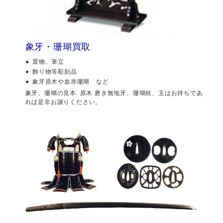
象牙・珊瑚買取
置物、筆立
飾り物等彫刻品
象牙原木や血赤珊瑚 など
象牙、珊瑚の見本. 原木 磨き無地牙、珊瑚枝、玉はお持ちであ
れば是非お譲りください。