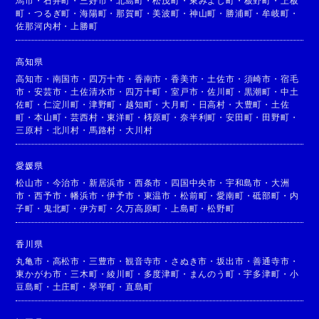
馬市
・
石井町
・
三好市
・
北島町
・
松茂町
・
東みよし町
・
板野町
・
上板
町
・
つるぎ町
・
海陽町
・
那賀町
・
美波町
・
神山町
・
勝浦町
・
牟岐町
・
佐那河内村
・
上勝町
高知県
高知市
・
南国市
・
四万十市
・
香南市
・
香美市
・
土佐市
・
須崎市
・
宿毛
市
・
安芸市
・
土佐清水市
・
四万十町
・
室戸市
・
佐川町
・
黒潮町
・
中土
佐町
・
仁淀川町
・
津野町
・
越知町
・
大月町
・
日高村
・
大豊町
・
土佐
町
・
本山町
・
芸西村
・
東洋町
・
梼原町
・
奈半利町
・
安田町
・
田野町
・
三原村
・
北川村
・
馬路村
・
大川村
愛媛県
松山市
・
今治市
・
新居浜市
・
西条市
・
四国中央市
・
宇和島市
・
大洲
市
・
西予市
・
幡浜市
・
伊予市
・
東温市
・
松前町
・
愛南町
・
砥部町
・
内
子町
・
鬼北町
・
伊方町
・
久万高原町
・
上島町
・
松野町
香川県
丸亀市
・
高松市
・
三豊市
・
観音寺市
・
さぬき市
・
坂出市
・
善通寺市
・
東かがわ市
・
三木町
・
綾川町
・
多度津町
・
まんのう町
・
宇多津町
・
小
豆島町
・
土庄町
・
琴平町
・
直島町