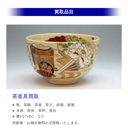
買取品目
茶道具買取
瓶、茶碗、茶釜、茶入、鉄瓶、銀瓶
水差、茶掛、茶杓、香合
棗(なつめ) など
作家物・お稽古物問わず買取いたします。