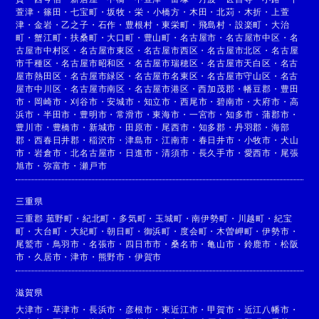
萱津
・
篠田
・
七宝町
・
坂牧
・
栄
・
小橋方
・
木田
・
北苅
・
木折
・
上萱
津
・
金岩
・
乙之子
・
石作
・
豊根村
・
東栄町
・
飛島村
・
設楽町
・
大治
町
・
蟹江町
・
扶桑町
・
大口町
・
豊山町
・
名古屋市
・
名古屋市中区
・
名
古屋市中村区
・
名古屋市東区
・
名古屋市西区
・
名古屋市北区
・
名古屋
市千種区
・
名古屋市昭和区
・
名古屋市瑞穂区
・
名古屋市天白区
・
名古
屋市熱田区
・
名古屋市緑区
・
名古屋市名東区
・
名古屋市守山区
・
名古
屋市中川区
・
名古屋市南区
・
名古屋市港区
・
西加茂郡
・
幡豆郡
・
豊田
市
・
岡崎市
・
刈谷市
・
安城市
・
知立市
・
西尾市
・
碧南市
・
大府市
・
高
浜市
・
半田市
・
豊明市
・
常滑市
・
東海市
・
一宮市
・
知多市
・
蒲郡市
・
豊川市
・
豊橋市
・
新城市
・
田原市
・
尾西市
・
知多郡
・
丹羽郡
・
海部
郡
・
西春日井郡
・
稲沢市
・
津島市
・
江南市
・
春日井市
・
小牧市
・
犬山
市
・
岩倉市
・
北名古屋市
・
日進市
・
清須市
・
長久手市
・
愛西市
・
尾張
旭市
・
弥富市
・
瀬戸市
三重県
三重郡 菰野町
・
紀北町
・
多気町
・
玉城町
・
南伊勢町
・
川越町
・
紀宝
町
・
大台町
・
大紀町
・
朝日町
・
御浜町
・
度会町
・
木曽岬町
・
伊勢市
・
尾鷲市
・
鳥羽市
・
名張市
・
四日市市
・
桑名市
・
亀山市
・
鈴鹿市
・
松阪
市
・
久居市
・
津市
・
熊野市
・
伊賀市
滋賀県
大津市
・
草津市
・
長浜市
・
彦根市
・
東近江市
・
甲賀市
・
近江八幡市
・