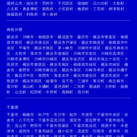
蔵村山市
・
福生市
・
羽村市
・
千代田区
・
瑞穂町
・
日の出町
・
大島町
・
八丈町
・
奥多摩町
・
新島村
・
小笠原村
・
檜原村
・
三宅村
・
神津島村
・
御蔵島村
・
利島村
・
青ヶ島村
神奈川県
横浜市
・
川崎市
・
相模原市
・
横須賀市
・
藤沢市
・
横浜市青葉区
・
相模
原市南区
・
横浜市港北区
・
横浜市戸塚区
・
横浜市鶴見区
・
相模原市中
央区
・
平塚市
・
横浜市旭区
・
茅ヶ崎市
・
川崎市中原区
・
横浜市神奈川
区
・
大和市
・
厚木市
・
横浜市港南区
・
川崎市宮前区
・
川崎市高津区
・
川崎市多摩区
・
川崎市川崎区
・
横浜市金沢区
・
横浜市保土ケ谷区
・
小
田原市
・
横浜市都筑区
・
横浜市南区
・
相模原市緑区
・
横浜市緑区
・
鎌
倉市
・
秦野市
・
川崎市麻生区
・
横浜市泉区
・
川崎市幸区
・
横浜市磯子
区
・
横浜市中区
・
座間市
・
海老名市
・
横浜市瀬谷区
・
横浜市栄区
・
伊
勢原市
・
横浜市西区
・
綾瀬市
・
逗子市
・
三浦市
・
寒川町
・
南足柄市
・
愛川町
・
葉山町
・
大磯町
・
湯河原町
・
二宮町
・
開成町
・
大井町
・
箱根
町
・
山北町
・
松田町
・
中井町
・
真鶴町
・
清川村
千葉県
千葉市
・
船橋市
・
松戸市
・
市川市
・
柏市
・
市原市
・
千葉市中央区
・
佐
倉市
・
八千代市
・
千葉市花見川区
・
浦安市
・
習志野市
・
千葉市稲毛
区
・
流山市
・
野田市
・
千葉市若葉区
・
千葉市美浜区
・
我孫子市
・
木更
津市
・
成田市
・
千葉市緑区
・
鎌ケ谷市
・
茂原市
・
印西市
・
君津市
・
四
街道市
・
八街市
・
香取市
・
銚子市
・
旭市
・
東金市
・
袖ケ浦市
・
白井