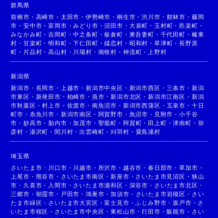
群馬県
前橋市
・
高崎市
・
太田市
・
伊勢崎市
・
桐生市
・
渋川市
・
館林市
・
藤岡
市
・
安中市
・
富岡市
・
みどり市
・
沼田市
・
大泉町
・
玉村町
・
邑楽町
・
みなかみ町
・
吉岡町
・
中之条町
・
板倉町
・
東吾妻町
・
千代田町
・
榛東
村
・
甘楽町
・
明和町
・
下仁田町
・
嬬恋村
・
昭和村
・
草津町
・
長野原
町
・
片品村
・
高山村
・
川場村
・
南牧村
・
神流町
・
上野村
新潟県
新潟市
・
長岡市
・
上越市
・
新潟市中央区
・
新潟市西区
・
三条市
・
新潟
市東区
・
新発田市
・
柏崎市
・
燕市
・
新潟市北区
・
新潟市江南区
・
新潟
市秋葉区
・
村上市
・
佐渡市
・
南魚沼市
・
新潟市西蒲区
・
五泉市
・
十日
町市
・
糸魚川市
・
新潟市南区
・
阿賀野市
・
魚沼市
・
見附市
・
小千谷
市
・
妙高市
・
胎内市
・
加茂市
・
聖籠町
・
阿賀町
・
田上町
・
津南町
・
弥
彦村
・
湯沢町
・
関川村
・
出雲崎町
・
刈羽村
・
粟島浦村
埼玉県
さいたま市
・
川口市
・
川越市
・
所沢市
・
越谷市
・
春日部市
・
草加市
・
上尾市
・
熊谷市
・
さいたま市南区
・
新座市
・
さいたま市見沼区
・
狭山
市
・
久喜市
・
入間市
・
さいたま市浦和区
・
深谷市
・
さいたま市北区
・
三郷市
・
朝霞市
・
戸田市
・
鴻巣市
・
加須市
・
さいたま市岩槻区
・
さい
たま市緑区
・
さいたま市大宮区
・
富士見市
・
ふじみ野市
・
坂戸市
・
さ
いたま市桜区
・
さいたま市中央区
・
東松山市
・
行田市
・
飯能市
・
さい