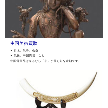
中国美術買取
香木、沈香、伽羅
仏像、中国陶器 など
中国骨董品は売るなら「今」が最も旬な時期です。