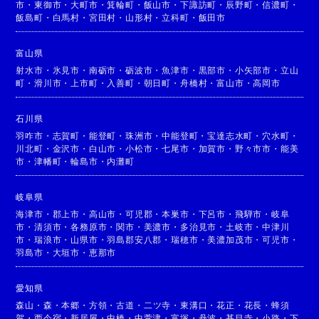
市
・
東御市
・
大町市
・
箕輪町
・
飯山市
・
下諏訪町
・
辰野町
・
信濃町
・
飯島町
・
白馬村
・
宮田村
・
山形村
・
立科町
・
飯田市
富山県
射水市
・
氷見市
・
南砺市
・
砺波市
・
魚津市
・
黒部市
・
小矢部市
・
立山
町
・
滑川市
・
上市町
・
入善町
・
朝日町
・
舟橋村
・
富山市
・
高岡市
石川県
羽咋市
・
志賀町
・
能登町
・
珠洲市
・
中能登町
・
宝達志水町
・
穴水町
・
川北町
・
金沢市
・
白山市
・
小松市
・
七尾市
・
加賀市
・
野々市市
・
能美
市
・
津幡町
・
輪島市
・
内灘町
岐阜県
海津市
・
郡上市
・
高山市
・
可児郡
・
本巣市
・
下呂市
・
飛騨市
・
岐阜
市
・
清須市
・
各務原市
・
関市
・
美濃市
・
多治見市
・
土岐市
・
中津川
市
・
瑞浪市
・
山県市
・
羽島郡安八郡
・
瑞穂市
・
美濃加茂市
・
可児市
・
羽島市
・
大垣市
・
恵那市
愛知県
森山
・
森
・
本郷
・
方領
・
古道
・
二ツ寺
・
東溝口
・
花正
・
花長
・
蜂須
賀
・
西今宿
・
新居屋
・
中橋
・
中萱津
・
富塚
・
丹波
・
甚目寺
・
小路
・
下