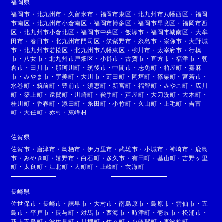
福岡県
福岡市
・
北九州市
・
久留米市
・
福岡市東区
・
北九州市八幡西区
・
福岡
市南区
・
北九州市小倉南区
・
福岡市博多区
・
福岡市早良区
・
福岡市西
区
・
北九州市小倉北区
・
福岡市中央区
・
飯塚市
・
福岡市城南区
・
大牟
田市
・
春日市
・
北九州市門司区
・
筑紫野市
・
糸島市
・
宗像市
・
大野城
市
・
北九州市若松区
・
北九州市八幡東区
・
柳川市
・
太宰府市
・
行橋
市
・
八女市
・
北九州市戸畑区
・
小郡市
・
古賀市
・
直方市
・
福津市
・
朝
倉市
・
田川市
・
那珂川町
・
筑後市
・
中間市
・
志免町
・
粕屋町
・
嘉麻
市
・
みやま市
・
宇美町
・
大川市
・
苅田町
・
岡垣町
・
篠栗町
・
宮若市
・
水巻町
・
筑前町
・
豊前市
・
須恵町
・
新宮町
・
福智町
・
みやこ町
・
広川
町
・
築上町
・
遠賀町
・
川崎町
・
鞍手町
・
芦屋町
・
大刀洗町
・
大木町
・
桂川町
・
香春町
・
添田町
・
糸田町
・
小竹町
・
久山町
・
上毛町
・
吉富
町
・
大任町
・
赤村
・
東峰村
佐賀県
佐賀市
・
唐津市
・
鳥栖市
・
伊万里市
・
武雄市
・
小城市
・
神埼市
・
鹿島
市
・
みやき町
・
嬉野市
・
白石町
・
多久市
・
有田町
・
基山町
・
吉野ヶ里
町
・
太良町
・
江北町
・
大町町
・
上峰町
・
玄海町
長崎県
佐世保市
・
長崎市
・
諫早市
・
大村市
・
南島原市
・
島原市
・
雲仙市
・
五
島市
・
平戸市
・
長与町
・
対馬市
・
西海市
・
時津町
・
壱岐市
・
松浦市
・
新上五島町
・
波佐見町
・
川棚町
・
佐々町
・
小値賀町
・
東彼杵町