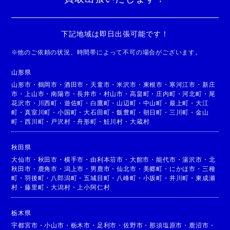
下記地域は即日出張可能です！
※
他のご依頼の状況、時間帯によって不可の場合がございます。
山形県
山形市
・
鶴岡市
・
酒田市
・
天童市
・
米沢市
・
東根市
・
寒河江市
・
新庄
市
・
上山市
・
南陽市
・
長井市
・
村山市
・
高畠町
・
庄内町
・
河北町
・
尾
花沢市
・
川西町
・
遊佐町
・
白鷹町
・
山辺町
・
中山町
・
最上町
・
大江
町
・
真室川町
・
小国町
・
大石田町
・
飯豊町
・
朝日町
・
三川町
・
金山
町
・
西川町
・
戸沢村
・
舟形町
・
鮭川村
・
大蔵村
秋田県
大仙市
・
秋田市
・
横手市
・
由利本荘市
・
大館市
・
能代市
・
湯沢市
・
北
秋田市
・
鹿角市
・
潟上市
・
男鹿市
・
仙北市
・
美郷町
・
にかほ市
・
三種
町
・
羽後町
・
八郎潟町
・
五城目町
・
八峰町
・
小坂町
・
井川町
・
東成瀬
村
・
藤里町
・
大潟村
・
上小阿仁村
栃木県
宇都宮市
・
小山市
・
栃木市
・
足利市
・
佐野市
・
那須塩原市
・
鹿沼市
・