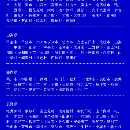
市
・
大網白里市
・
山武市
・
富里市
・
館山市
・
富津市
・
南房総市
・
鴨川
市
・
匝瑳市
・
横芝光町
・
栄町
・
酒々井町
・
勝浦市
・
九十九里町
・
多古
町
・
東庄町
・
長生村
・
白子町
・
一宮町
・
大多喜町
・
長南町
・
鋸南町
・
長柄町
・
芝山町
・
睦沢町
・
御宿町
・
神崎町
山梨県
甲府市
・
甲斐市
・
南アルプス市
・
笛吹市
・
富士吉田市
・
北杜市
・
山梨
市
・
甲州市
・
都留市
・
中央市
・
韮崎市
・
大月市
・
上野原市
・
富士河口
湖町
・
昭和町
・
市川三郷町
・
身延町
・
富士川町
・
南部町
・
忍野村
・
山
中湖村
・
鳴沢村
・
道志村
・
西桂町
・
早川町
静岡県
菊川市
・
御殿場市
・
静岡市
・
島田市
・
裾野市
・
沼津市
・
浜松市
・
袋井
市
・
藤枝市
・
富士市
・
富士宮市
・
三島市
・
牧之原市
・
焼津市
・
熱海
市
・
伊豆市
・
伊東市
・
磐田市
・
御前崎市
・
掛川市
長野県
軽井沢町
・
坂城町
・
富士見町
・
南箕輪村
・
御代田町
・
山ノ内町
・
松川
町
・
木曽町
・
高森町
・
佐久穂町
・
飯綱町
・
小布施町
・
池田町
・
松川
村
・
長野市
・
松本市
・
上田市
・
佐久市
・
安曇野市
・
塩尻市
・
伊那市
・
千曲市
・
茅野市
・
岡谷市
・
諏訪市
・
須坂市
・
中野市
・
小諸市
・
駒ヶ根