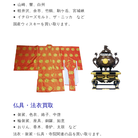
山崎、響、白州
軽井沢、余市、竹鶴、駒ケ岳、宮城峡
イチローズモルト、ザ・ニッカ など
国産ウィスキーを買い取ります。
仏具・法衣買取
袈裟、色衣、絡子、中啓
輪袈裟、座具、銅鑼、如意
おりん、香木、香炉、太鼓 など
法衣・袈裟・仏具・寺院関連の品を買い取ります。