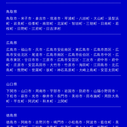
鳥取県
鳥取市
・
米子市
・
倉吉市
・
境港市
・
琴浦町
・
八頭町
・
大山町
・
湯梨浜
町
・
岩美町
・
伯耆町
・
南部町
・
北栄町
・
智頭町
・
三朝町
・
日南町
・
若
桜町
・
日野町
・
江府町
・
日吉津村
広島県
広島市
・
福山市
・
呉市
・
広島市安佐南区
・
東広島市
・
広島市西区
・
広
島市安佐北区
・
尾道市
・
広島市南区
・
広島市佐伯区
・
広島市中区
・
広
島市東区
・
廿日市市
・
三原市
・
広島市安芸区
・
三次市
・
府中市
・
府中
町
・
庄原市
・
安芸高田市
・
大竹市
・
竹原市
・
海田町
・
江田島市
・
北広
島町
・
熊野町
・
世羅町
・
坂町
・
神石高原町
・
大崎上島町
・
安芸太田町
山口県
下関市
・
山口市
・
周南市
・
宇部市
・
岩国市
・
防府市
・
山陽小野田市
・
下松市
・
萩市
・
光市
・
柳井市
・
長門市
・
美祢市
・
田布施町
・
周防大島
町
・
平生町
・
阿武町
・
和木町
・
上関町
徳島県
徳島市
・
阿南市
・
吉野川市
・
鳴門市
・
小松島市
・
阿波市
・
藍住町
・
美