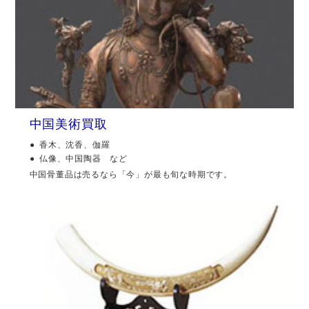
中国美術買取
香木、沈香、伽羅
仏像、中国陶器 など
中国骨董品は売るなら「今」が最も旬な時期です。