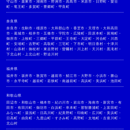
守山市
・
栗東市
・
湖南市
・
野洲市
・
高島市
・
米原市
・
日野町
・
愛荘
町
・
竜王町
・
多賀町
・
豊郷町
・
甲良町
奈良県
奈良市
・
生駒市
・
橿原市
・
大和郡山市
・
香芝市
・
天理市
・
大和高田
市
・
葛城市
・
桜井市
・
五條市
・
宇陀市
・
広陵町
・
田原本町
・
斑鳩町
・
御所市
・
上牧町
・
三郷町
・
平群町
・
王寺町
・
大淀町
・
河合町
・
川西
町
・
安堵町
・
吉野町
・
高取町
・
三宅町
・
下市町
・
明日香村
・
十津川
村
・
山添村
・
御杖村
・
東吉野村
・
曽爾村
・
川上村
・
天川村
・
黒滝村
・
下北山村
・
上北山村
・
野迫川村
福井県
福井市
・
坂井市
・
敦賀市
・
越前市
・
鯖江市
・
大野市
・
小浜市
・
勝山
市
・
永平寺町
・
越前町
・
若狭町
・
南越前町
・
高浜町
・
美浜町
・
池田町
和歌山県
田辺市
・
和歌山市
・
橋本市
・
紀の川市
・
岩出市
・
海南市
・
新宮市
・
有
田市
・
有田川町
・
御坊市
・
白浜町
・
串本町
・
那智勝浦町
・
上富田町
・
みなべ町
・
湯浅町
・
日高川町
・
紀美野町
・
印南町
・
広川町
・
美浜町
・
日高町
・
由良町
・
九度山町
・
すさみ町
・
高野町
・
太地町
・
古座川町
・
北山村