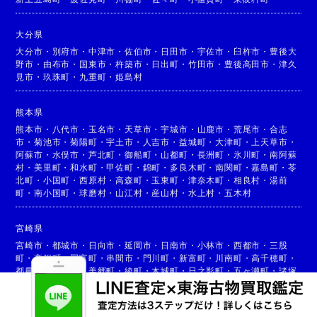
大分県
大分市
・
別府市
・
中津市
・
佐伯市
・
日田市
・
宇佐市
・
臼杵市
・
豊後大
野市
・
由布市
・
国東市
・
杵築市
・
日出町
・
竹田市
・
豊後高田市
・
津久
見市
・
玖珠町
・
九重町
・
姫島村
熊本県
熊本市
・
八代市
・
玉名市
・
天草市
・
宇城市
・
山鹿市
・
荒尾市
・
合志
市
・
菊池市
・
菊陽町
・
宇土市
・
人吉市
・
益城町
・
大津町
・
上天草市
・
阿蘇市
・
水俣市
・
芦北町
・
御船町
・
山都町
・
長洲町
・
氷川町
・
南阿蘇
村
・
美里町
・
和水町
・
甲佐町
・
錦町
・
多良木町
・
南関町
・
嘉島町
・
苓
北町
・
小国町
・
西原村
・
高森町
・
玉東町
・
津奈木町
・
相良村
・
湯前
町
・
南小国町
・
球磨村
・
山江村
・
産山村
・
水上村
・
五木村
宮崎県
宮崎市
・
都城市
・
日向市
・
延岡市
・
日南市
・
小林市
・
西都市
・
三股
町
・
高鍋町
・
国富町
・
串間市
・
門川町
・
新富町
・
川南町
・
高千穂町
・
都農町
・
高原町
・
美郷町
・
綾町
・
木城町
・
日之影町
・
五ヶ瀬町
・
諸塚
村
・
椎葉村
・
西米良村