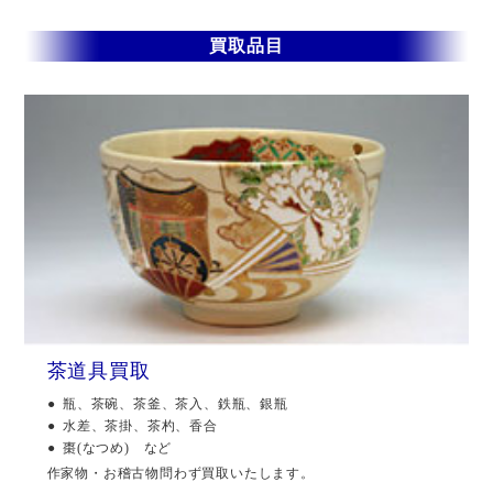
買取品目
茶道具買取
瓶、茶碗、茶釜、茶入、鉄瓶、銀瓶
水差、茶掛、茶杓、香合
棗(なつめ) など
作家物・お稽古物問わず買取いたします。