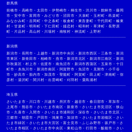
群馬県
前橋市
・
高崎市
・
太田市
・
伊勢崎市
・
桐生市
・
渋川市
・
館林市
・
藤岡
市
・
安中市
・
富岡市
・
みどり市
・
沼田市
・
大泉町
・
玉村町
・
邑楽町
・
みなかみ町
・
吉岡町
・
中之条町
・
板倉町
・
東吾妻町
・
千代田町
・
榛東
村
・
甘楽町
・
明和町
・
下仁田町
・
嬬恋村
・
昭和村
・
草津町
・
長野原
町
・
片品村
・
高山村
・
川場村
・
南牧村
・
神流町
・
上野村
新潟県
新潟市
・
長岡市
・
上越市
・
新潟市中央区
・
新潟市西区
・
三条市
・
新潟
市東区
・
新発田市
・
柏崎市
・
燕市
・
新潟市北区
・
新潟市江南区
・
新潟
市秋葉区
・
村上市
・
佐渡市
・
南魚沼市
・
新潟市西蒲区
・
五泉市
・
十日
町市
・
糸魚川市
・
新潟市南区
・
阿賀野市
・
魚沼市
・
見附市
・
小千谷
市
・
妙高市
・
胎内市
・
加茂市
・
聖籠町
・
阿賀町
・
田上町
・
津南町
・
弥
彦村
・
湯沢町
・
関川村
・
出雲崎町
・
刈羽村
・
粟島浦村
埼玉県
さいたま市
・
川口市
・
川越市
・
所沢市
・
越谷市
・
春日部市
・
草加市
・
上尾市
・
熊谷市
・
さいたま市南区
・
新座市
・
さいたま市見沼区
・
狭山
市
・
久喜市
・
入間市
・
さいたま市浦和区
・
深谷市
・
さいたま市北区
・
三郷市
・
朝霞市
・
戸田市
・
鴻巣市
・
加須市
・
さいたま市岩槻区
・
さい
たま市緑区
・
さいたま市大宮区
・
富士見市
・
ふじみ野市
・
坂戸市
・
さ
いたま市桜区
・
さいたま市中央区
・
東松山市
・
行田市
・
飯能市
・
さい