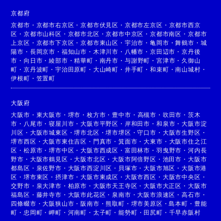
京都府
京都市
・
京都市右京区
・
京都市伏見区
・
京都市左京区
・
京都市西京
区
・
京都市山科区
・
京都市北区
・
京都市中京区
・
京都市南区
・
京都市
上京区
・
京都市下京区
・
京都市東山区
・
宇治市
・
亀岡市
・
舞鶴市
・
城
陽市
・
長岡京市
・
福知山市
・
木津川市
・
八幡市
・
京田辺市
・
京丹後
市
・
向日市
・
綾部市
・
精華町
・
南丹市
・
与謝野町
・
宮津市
・
久御山
町
・
京丹波町
・
宇治田原町
・
大山崎町
・
井手町
・
和束町
・
南山城村
・
伊根町
・
笠置町
大阪府
大阪市
・
東大阪市
・
堺市
・
枚方市
・
豊中市
・
高槻市
・
吹田市
・
茨木
市
・
八尾市
・
寝屋川市
・
大阪市平野区
・
岸和田市
・
和泉市
・
大阪市淀
川区
・
大阪市城東区
・
堺市北区
・
堺市堺区
・
守口市
・
大阪市生野区
・
堺市西区
・
大阪市東住吉区
・
門真市
・
箕面市
・
大東市
・
大阪市住之江
区
・
松原市
・
堺市中区
・
大阪市西成区
・
富田林市
・
羽曳野市
・
河内長
野市
・
大阪市鶴見区
・
大阪市北区
・
大阪市阿倍野区
・
池田市
・
大阪市
都島区
・
泉佐野市
・
大阪市西淀川区
・
貝塚市
・
大阪市旭区
・
大阪市港
区
・
堺市東区
・
摂津市
・
大阪市東成区
・
大阪市西区
・
大阪市中央区
・
交野市
・
泉大津市
・
柏原市
・
大阪市天王寺区
・
大阪市大正区
・
大阪市
福島区
・
藤井寺市
・
大阪市此花区
・
泉南市
・
大阪市浪速区
・
高石市
・
四條畷市
・
大阪狭山市
・
阪南市
・
熊取町
・
堺市美原区
・
島本町
・
豊能
町
・
忠岡町
・
岬町
・
河南町
・
太子町
・
能勢町
・
田尻町
・
千早赤阪村