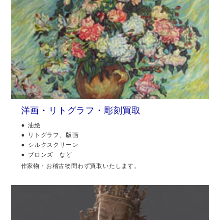
洋画・リトグラフ・彫刻買取
油絵
リトグラフ、版画
シルクスクリーン
ブロンズ など
作家物・お稽古物問わず買取いたします。