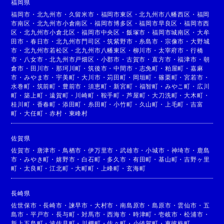
福岡県
福岡市
・
北九州市
・
久留米市
・
福岡市東区
・
北九州市八幡西区
・
福岡
市南区
・
北九州市小倉南区
・
福岡市博多区
・
福岡市早良区
・
福岡市西
区
・
北九州市小倉北区
・
福岡市中央区
・
飯塚市
・
福岡市城南区
・
大牟
田市
・
春日市
・
北九州市門司区
・
筑紫野市
・
糸島市
・
宗像市
・
大野城
市
・
北九州市若松区
・
北九州市八幡東区
・
柳川市
・
太宰府市
・
行橋
市
・
八女市
・
北九州市戸畑区
・
小郡市
・
古賀市
・
直方市
・
福津市
・
朝
倉市
・
田川市
・
那珂川町
・
筑後市
・
中間市
・
志免町
・
粕屋町
・
嘉麻
市
・
みやま市
・
宇美町
・
大川市
・
苅田町
・
岡垣町
・
篠栗町
・
宮若市
・
水巻町
・
筑前町
・
豊前市
・
須恵町
・
新宮町
・
福智町
・
みやこ町
・
広川
町
・
築上町
・
遠賀町
・
川崎町
・
鞍手町
・
芦屋町
・
大刀洗町
・
大木町
・
桂川町
・
香春町
・
添田町
・
糸田町
・
小竹町
・
久山町
・
上毛町
・
吉富
町
・
大任町
・
赤村
・
東峰村
佐賀県
佐賀市
・
唐津市
・
鳥栖市
・
伊万里市
・
武雄市
・
小城市
・
神埼市
・
鹿島
市
・
みやき町
・
嬉野市
・
白石町
・
多久市
・
有田町
・
基山町
・
吉野ヶ里
町
・
太良町
・
江北町
・
大町町
・
上峰町
・
玄海町
長崎県
佐世保市
・
長崎市
・
諫早市
・
大村市
・
南島原市
・
島原市
・
雲仙市
・
五
島市
・
平戸市
・
長与町
・
対馬市
・
西海市
・
時津町
・
壱岐市
・
松浦市
・
新上五島町
・
波佐見町
・
川棚町
・
佐々町
・
小値賀町
・
東彼杵町