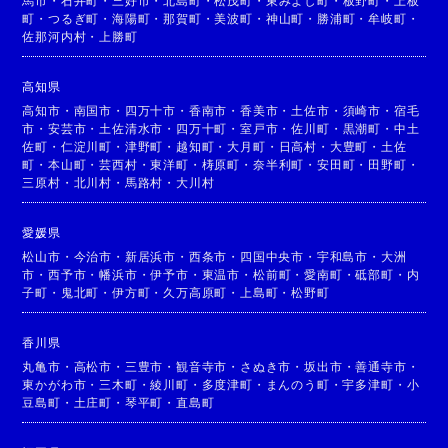
馬市
・
石井町
・
三好市
・
北島町
・
松茂町
・
東みよし町
・
板野町
・
上板
町
・
つるぎ町
・
海陽町
・
那賀町
・
美波町
・
神山町
・
勝浦町
・
牟岐町
・
佐那河内村
・
上勝町
高知県
高知市
・
南国市
・
四万十市
・
香南市
・
香美市
・
土佐市
・
須崎市
・
宿毛
市
・
安芸市
・
土佐清水市
・
四万十町
・
室戸市
・
佐川町
・
黒潮町
・
中土
佐町
・
仁淀川町
・
津野町
・
越知町
・
大月町
・
日高村
・
大豊町
・
土佐
町
・
本山町
・
芸西村
・
東洋町
・
梼原町
・
奈半利町
・
安田町
・
田野町
・
三原村
・
北川村
・
馬路村
・
大川村
愛媛県
松山市
・
今治市
・
新居浜市
・
西条市
・
四国中央市
・
宇和島市
・
大洲
市
・
西予市
・
幡浜市
・
伊予市
・
東温市
・
松前町
・
愛南町
・
砥部町
・
内
子町
・
鬼北町
・
伊方町
・
久万高原町
・
上島町
・
松野町
香川県
丸亀市
・
高松市
・
三豊市
・
観音寺市
・
さぬき市
・
坂出市
・
善通寺市
・
東かがわ市
・
三木町
・
綾川町
・
多度津町
・
まんのう町
・
宇多津町
・
小
豆島町
・
土庄町
・
琴平町
・
直島町