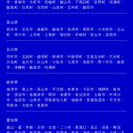
市
・
東御市
・
大町市
・
箕輪町
・
飯山市
・
下諏訪町
・
辰野町
・
信濃町
・
飯島町
・
白馬村
・
宮田村
・
山形村
・
立科町
・
飯田市
富山県
射水市
・
氷見市
・
南砺市
・
砺波市
・
魚津市
・
黒部市
・
小矢部市
・
立山
町
・
滑川市
・
上市町
・
入善町
・
朝日町
・
舟橋村
・
富山市
・
高岡市
石川県
羽咋市
・
志賀町
・
能登町
・
珠洲市
・
中能登町
・
宝達志水町
・
穴水町
・
川北町
・
金沢市
・
白山市
・
小松市
・
七尾市
・
加賀市
・
野々市市
・
能美
市
・
津幡町
・
輪島市
・
内灘町
岐阜県
海津市
・
郡上市
・
高山市
・
可児郡
・
本巣市
・
下呂市
・
飛騨市
・
岐阜
市
・
清須市
・
各務原市
・
関市
・
美濃市
・
多治見市
・
土岐市
・
中津川
市
・
瑞浪市
・
山県市
・
羽島郡安八郡
・
瑞穂市
・
美濃加茂市
・
可児市
・
羽島市
・
大垣市
・
恵那市
愛知県
森山
・
森
・
本郷
・
方領
・
古道
・
二ツ寺
・
東溝口
・
花正
・
花長
・
蜂須
賀
・
西今宿
・
新居屋
・
中橋
・
中萱津
・
富塚
・
丹波
・
甚目寺
・
小路
・
下