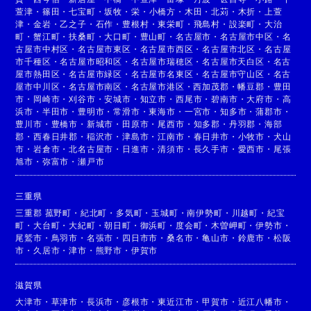
萱津
・
篠田
・
七宝町
・
坂牧
・
栄
・
小橋方
・
木田
・
北苅
・
木折
・
上萱
津
・
金岩
・
乙之子
・
石作
・
豊根村
・
東栄町
・
飛島村
・
設楽町
・
大治
町
・
蟹江町
・
扶桑町
・
大口町
・
豊山町
・
名古屋市
・
名古屋市中区
・
名
古屋市中村区
・
名古屋市東区
・
名古屋市西区
・
名古屋市北区
・
名古屋
市千種区
・
名古屋市昭和区
・
名古屋市瑞穂区
・
名古屋市天白区
・
名古
屋市熱田区
・
名古屋市緑区
・
名古屋市名東区
・
名古屋市守山区
・
名古
屋市中川区
・
名古屋市南区
・
名古屋市港区
・
西加茂郡
・
幡豆郡
・
豊田
市
・
岡崎市
・
刈谷市
・
安城市
・
知立市
・
西尾市
・
碧南市
・
大府市
・
高
浜市
・
半田市
・
豊明市
・
常滑市
・
東海市
・
一宮市
・
知多市
・
蒲郡市
・
豊川市
・
豊橋市
・
新城市
・
田原市
・
尾西市
・
知多郡
・
丹羽郡
・
海部
郡
・
西春日井郡
・
稲沢市
・
津島市
・
江南市
・
春日井市
・
小牧市
・
犬山
市
・
岩倉市
・
北名古屋市
・
日進市
・
清須市
・
長久手市
・
愛西市
・
尾張
旭市
・
弥富市
・
瀬戸市
三重県
三重郡 菰野町
・
紀北町
・
多気町
・
玉城町
・
南伊勢町
・
川越町
・
紀宝
町
・
大台町
・
大紀町
・
朝日町
・
御浜町
・
度会町
・
木曽岬町
・
伊勢市
・
尾鷲市
・
鳥羽市
・
名張市
・
四日市市
・
桑名市
・
亀山市
・
鈴鹿市
・
松阪
市
・
久居市
・
津市
・
熊野市
・
伊賀市
滋賀県
大津市
・
草津市
・
長浜市
・
彦根市
・
東近江市
・
甲賀市
・
近江八幡市
・