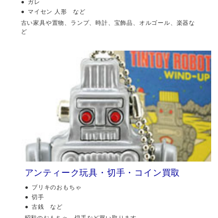
ガレ
マイセン 人形 など
古い家具や置物、ランプ、時計、宝飾品、オルゴール、楽器な
ど
アンティーク玩具・切手・コイン買取
ブリキのおもちゃ
切手
古銭 など
昭和のおもちゃ、切手など買い取ります。