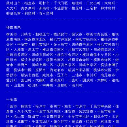
蔵村山市
・
福生市
・
羽村市
・
千代田区
・
瑞穂町
・
日の出町
・
大島町
・
八丈町
・
奥多摩町
・
新島村
・
小笠原村
・
檜原村
・
三宅村
・
神津島村
・
御蔵島村
・
利島村
・
青ヶ島村
神奈川県
横浜市
・
川崎市
・
相模原市
・
横須賀市
・
藤沢市
・
横浜市青葉区
・
相模
原市南区
・
横浜市港北区
・
横浜市戸塚区
・
横浜市鶴見区
・
相模原市中
央区
・
平塚市
・
横浜市旭区
・
茅ヶ崎市
・
川崎市中原区
・
横浜市神奈川
区
・
大和市
・
厚木市
・
横浜市港南区
・
川崎市宮前区
・
川崎市高津区
・
川崎市多摩区
・
川崎市川崎区
・
横浜市金沢区
・
横浜市保土ケ谷区
・
小
田原市
・
横浜市都筑区
・
横浜市南区
・
相模原市緑区
・
横浜市緑区
・
鎌
倉市
・
秦野市
・
川崎市麻生区
・
横浜市泉区
・
川崎市幸区
・
横浜市磯子
区
・
横浜市中区
・
座間市
・
海老名市
・
横浜市瀬谷区
・
横浜市栄区
・
伊
勢原市
・
横浜市西区
・
綾瀬市
・
逗子市
・
三浦市
・
寒川町
・
南足柄市
・
愛川町
・
葉山町
・
大磯町
・
湯河原町
・
二宮町
・
開成町
・
大井町
・
箱根
町
・
山北町
・
松田町
・
中井町
・
真鶴町
・
清川村
千葉県
千葉市
・
船橋市
・
松戸市
・
市川市
・
柏市
・
市原市
・
千葉市中央区
・
佐
倉市
・
八千代市
・
千葉市花見川区
・
浦安市
・
習志野市
・
千葉市稲毛
区
・
流山市
・
野田市
・
千葉市若葉区
・
千葉市美浜区
・
我孫子市
・
木更
津市
・
成田市
・
千葉市緑区
・
鎌ケ谷市
・
茂原市
・
印西市
・
君津市
・
四
街道市
・
八街市
・
香取市
・
銚子市
・
旭市
・
東金市
・
袖ケ浦市
・
白井