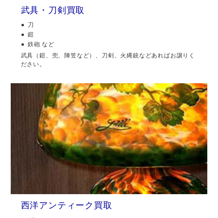
武具・刀剣買取
刀
鎧
鉄砲 など
武具（鎧、兜、陣笠など）、刀剣、火縄銃などあればお譲りく
ださい。
西洋アンティーク買取