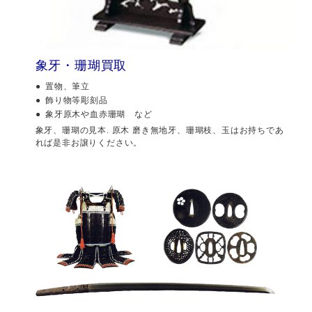
象牙・珊瑚買取
置物、筆立
飾り物等彫刻品
象牙原木や血赤珊瑚 など
象牙、珊瑚の見本. 原木 磨き無地牙、珊瑚枝、玉はお持ちであ
れば是非お譲りください。