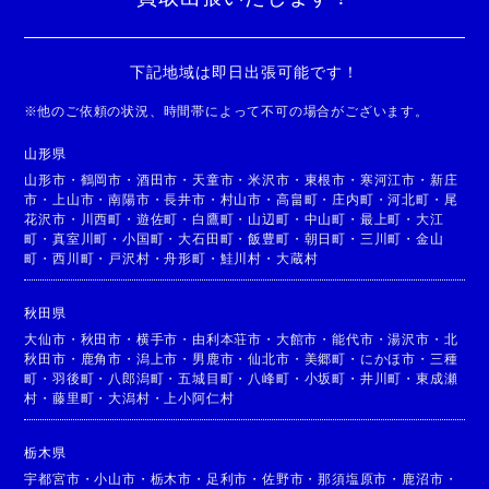
下記地域は即日出張可能です！
※
他のご依頼の状況、時間帯によって不可の場合がございます。
山形県
山形市
・
鶴岡市
・
酒田市
・
天童市
・
米沢市
・
東根市
・
寒河江市
・
新庄
市
・
上山市
・
南陽市
・
長井市
・
村山市
・
高畠町
・
庄内町
・
河北町
・
尾
花沢市
・
川西町
・
遊佐町
・
白鷹町
・
山辺町
・
中山町
・
最上町
・
大江
町
・
真室川町
・
小国町
・
大石田町
・
飯豊町
・
朝日町
・
三川町
・
金山
町
・
西川町
・
戸沢村
・
舟形町
・
鮭川村
・
大蔵村
秋田県
大仙市
・
秋田市
・
横手市
・
由利本荘市
・
大館市
・
能代市
・
湯沢市
・
北
秋田市
・
鹿角市
・
潟上市
・
男鹿市
・
仙北市
・
美郷町
・
にかほ市
・
三種
町
・
羽後町
・
八郎潟町
・
五城目町
・
八峰町
・
小坂町
・
井川町
・
東成瀬
村
・
藤里町
・
大潟村
・
上小阿仁村
栃木県
宇都宮市
・
小山市
・
栃木市
・
足利市
・
佐野市
・
那須塩原市
・
鹿沼市
・