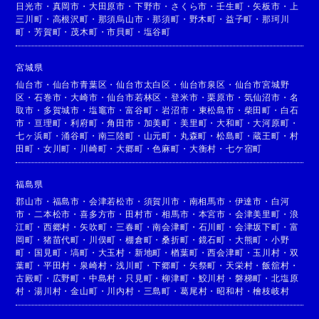
日光市
・
真岡市
・
大田原市
・
下野市
・
さくら市
・
壬生町
・
矢板市
・
上
三川町
・
高根沢町
・
那須烏山市
・
那須町
・
野木町
・
益子町
・
那珂川
町
・
芳賀町
・
茂木町
・
市貝町
・
塩谷町
宮城県
仙台市
・
仙台市青葉区
・
仙台市太白区
・
仙台市泉区
・
仙台市宮城野
区
・
石巻市
・
大崎市
・
仙台市若林区
・
登米市
・
栗原市
・
気仙沼市
・
名
取市
・
多賀城市
・
塩竈市
・
富谷町
・
岩沼市
・
東松島市
・
柴田町
・
白石
市
・
亘理町
・
利府町
・
角田市
・
加美町
・
美里町
・
大和町
・
大河原町
・
七ヶ浜町
・
涌谷町
・
南三陸町
・
山元町
・
丸森町
・
松島町
・
蔵王町
・
村
田町
・
女川町
・
川崎町
・
大郷町
・
色麻町
・
大衡村
・
七ケ宿町
福島県
郡山市
・
福島市
・
会津若松市
・
須賀川市
・
南相馬市
・
伊達市
・
白河
市
・
二本松市
・
喜多方市
・
田村市
・
相馬市
・
本宮市
・
会津美里町
・
浪
江町
・
西郷村
・
矢吹町
・
三春町
・
南会津町
・
石川町
・
会津坂下町
・
富
岡町
・
猪苗代町
・
川俣町
・
棚倉町
・
桑折町
・
鏡石町
・
大熊町
・
小野
町
・
国見町
・
塙町
・
大玉村
・
新地町
・
楢葉町
・
西会津町
・
玉川村
・
双
葉町
・
平田村
・
泉崎村
・
浅川町
・
下郷町
・
矢祭町
・
天栄村
・
飯舘村
・
古殿町
・
広野町
・
中島村
・
只見町
・
柳津町
・
鮫川村
・
磐梯町
・
北塩原
村
・
湯川村
・
金山町
・
川内村
・
三島町
・
葛尾村
・
昭和村
・
檜枝岐村