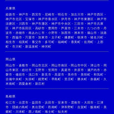
兵庫県
姫路市
・
神戸市
・
西宮市
・
尼崎市
・
明石市
・
加古川市
・
神戸市西区
・
神戸市北区
・
宝塚市
・
神戸市垂水区
・
伊丹市
・
神戸市東灘区
・
神戸市
須磨区
・
川西市
・
神戸市灘区
・
神戸市中央区
・
三田市
・
神戸市兵庫
区
・
神戸市長田区
・
高砂市
・
豊岡市
・
芦屋市
・
三木市
・
たつの市
・
丹
波市
・
赤穂市
・
南あわじ市
・
小野市
・
加西市
・
洲本市
・
篠山市
・
淡路
市
・
西脇市
・
宍粟市
・
加東市
・
太子町
・
播磨町
・
朝来市
・
猪名川町
・
相生市
・
稲美町
・
養父市
・
多可町
・
福崎町
・
香美町
・
佐用町
・
上郡
町
・
市川町
・
新温泉町
・
神河町
岡山県
岡山市
・
倉敷市
・
岡山市北区
・
岡山市南区
・
岡山市中区
・
津山市
・
岡
山市東区
・
総社市
・
玉野市
・
笠岡市
・
真庭市
・
井原市
・
瀬戸内市
・
赤
磐市
・
備前市
・
浅口市
・
新見市
・
高梁市
・
美作市
・
美咲町
・
和気町
・
吉備中央町
・
矢掛町
・
鏡野町
・
早島町
・
里庄町
・
勝央町
・
奈義町
・
久
米南町
・
西粟倉村
・
新庄村
島根県
松江市
・
出雲市
・
益田市
・
浜田市
・
安来市
・
雲南市
・
大田市
・
江津
市
・
隠岐の島町
・
奥出雲町
・
邑南町
・
津和野町
・
吉賀町
・
飯南町
・
美
郷町
・
川本町
・
西ノ島町
・
海士町
・
知夫村