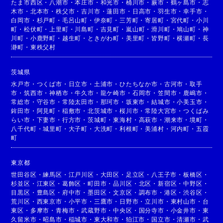
たま市西区
・
八潮市
・
本庄市
・
和光市
・
桶川市
・
蕨市
・
鶴ヶ島市
・
志
木市
・
北本市
・
秩父市
・
吉川市
・
蓮田市
・
日高市
・
羽生市
・
幸手市
・
白岡市
・
杉戸町
・
毛呂山町
・
伊奈町
・
三芳町
・
寄居町
・
宮代町
・
小川
町
・
松伏町
・
上里町
・
川島町
・
吉見町
・
嵐山町
・
滑川町
・
鳩山町
・
神
川町
・
小鹿野町
・
越生町
・
ときがわ町
・
美里町
・
皆野町
・
横瀬町
・
長
瀞町
・
東秩父村
茨城県
水戸市
・
つくば市
・
日立市
・
土浦市
・
ひたちなか市
・
古河市
・
取手
市
・
筑西市
・
神栖市
・
牛久市
・
龍ケ崎市
・
石岡市
・
笠間市
・
鹿嶋市
・
常総市
・
守谷市
・
常陸太田市
・
那珂市
・
坂東市
・
結城市
・
小美玉市
・
鉾田市
・
阿見町
・
稲敷市
・
北茨城市
・
桜川市
・
常陸大宮市
・
つくばみ
らい市
・
下妻市
・
行方市
・
茨城町
・
東海村
・
高萩市
・
潮来市
・
境町
・
八千代町
・
城里町
・
大子町
・
大洗町
・
利根町
・
美浦村
・
河内町
・
五霞
町
東京都
世田谷区
・
練馬区
・
江戸川区
・
大田区
・
足立区
・
八王子市
・
板橋区
・
杉並区
・
江東区
・
葛飾区
・
町田市
・
品川区
・
北区
・
新宿区
・
中野区
・
目黒区
・
豊島区
・
府中市
・
墨田区
・
文京区
・
調布市
・
港区
・
渋谷区
・
荒川区
・
西東京市
・
小平市
・
三鷹市
・
日野市
・
立川市
・
東村山市
・
台
東区
・
多摩市
・
青梅市
・
武蔵野市
・
中央区
・
国分寺市
・
小金井市
・
東
久留米市
・
昭島市
・
稲城市
・
東大和市
・
狛江市
・
国立市
・
清瀬市
・
武