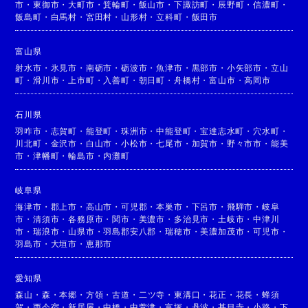
市
・
東御市
・
大町市
・
箕輪町
・
飯山市
・
下諏訪町
・
辰野町
・
信濃町
・
飯島町
・
白馬村
・
宮田村
・
山形村
・
立科町
・
飯田市
富山県
射水市
・
氷見市
・
南砺市
・
砺波市
・
魚津市
・
黒部市
・
小矢部市
・
立山
町
・
滑川市
・
上市町
・
入善町
・
朝日町
・
舟橋村
・
富山市
・
高岡市
石川県
羽咋市
・
志賀町
・
能登町
・
珠洲市
・
中能登町
・
宝達志水町
・
穴水町
・
川北町
・
金沢市
・
白山市
・
小松市
・
七尾市
・
加賀市
・
野々市市
・
能美
市
・
津幡町
・
輪島市
・
内灘町
岐阜県
海津市
・
郡上市
・
高山市
・
可児郡
・
本巣市
・
下呂市
・
飛騨市
・
岐阜
市
・
清須市
・
各務原市
・
関市
・
美濃市
・
多治見市
・
土岐市
・
中津川
市
・
瑞浪市
・
山県市
・
羽島郡安八郡
・
瑞穂市
・
美濃加茂市
・
可児市
・
羽島市
・
大垣市
・
恵那市
愛知県
森山
・
森
・
本郷
・
方領
・
古道
・
二ツ寺
・
東溝口
・
花正
・
花長
・
蜂須
賀
・
西今宿
・
新居屋
・
中橋
・
中萱津
・
富塚
・
丹波
・
甚目寺
・
小路
・
下