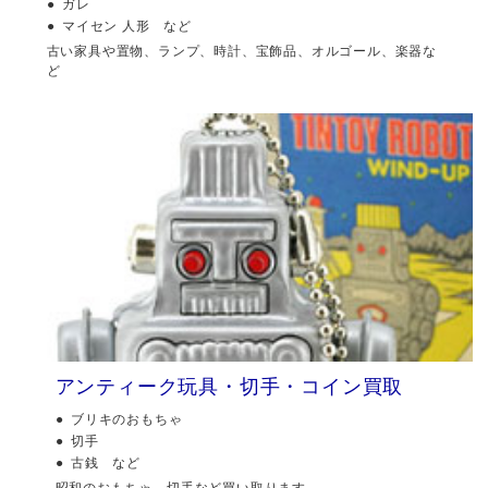
ガレ
マイセン 人形 など
古い家具や置物、ランプ、時計、宝飾品、オルゴール、楽器な
ど
アンティーク玩具・切手・コイン買取
ブリキのおもちゃ
切手
古銭 など
昭和のおもちゃ、切手など買い取ります。