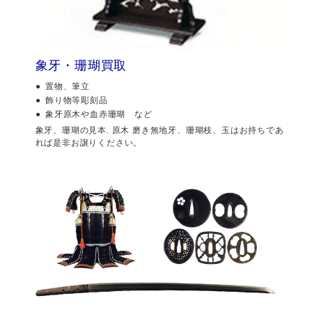
象牙・珊瑚買取
置物、筆立
飾り物等彫刻品
象牙原木や血赤珊瑚 など
象牙、珊瑚の見本. 原木 磨き無地牙、珊瑚枝、玉はお持ちであ
れば是非お譲りください。