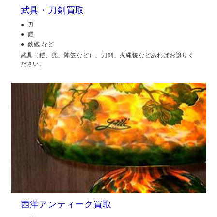
武具・刀剣買取
刀
鎧
鉄砲 など
武具（鎧、兜、陣笠など）、刀剣、火縄銃などあればお譲りく
ださい。
西洋アンティーク買取