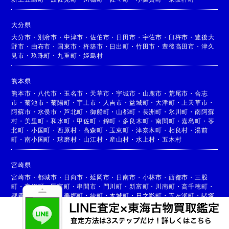
大分県
大分市
・
別府市
・
中津市
・
佐伯市
・
日田市
・
宇佐市
・
臼杵市
・
豊後大
野市
・
由布市
・
国東市
・
杵築市
・
日出町
・
竹田市
・
豊後高田市
・
津久
見市
・
玖珠町
・
九重町
・
姫島村
熊本県
熊本市
・
八代市
・
玉名市
・
天草市
・
宇城市
・
山鹿市
・
荒尾市
・
合志
市
・
菊池市
・
菊陽町
・
宇土市
・
人吉市
・
益城町
・
大津町
・
上天草市
・
阿蘇市
・
水俣市
・
芦北町
・
御船町
・
山都町
・
長洲町
・
氷川町
・
南阿蘇
村
・
美里町
・
和水町
・
甲佐町
・
錦町
・
多良木町
・
南関町
・
嘉島町
・
苓
北町
・
小国町
・
西原村
・
高森町
・
玉東町
・
津奈木町
・
相良村
・
湯前
町
・
南小国町
・
球磨村
・
山江村
・
産山村
・
水上村
・
五木村
宮崎県
宮崎市
・
都城市
・
日向市
・
延岡市
・
日南市
・
小林市
・
西都市
・
三股
町
・
高鍋町
・
国富町
・
串間市
・
門川町
・
新富町
・
川南町
・
高千穂町
・
都農町
・
高原町
・
美郷町
・
綾町
・
木城町
・
日之影町
・
五ヶ瀬町
・
諸塚
村
・
椎葉村
・
西米良村