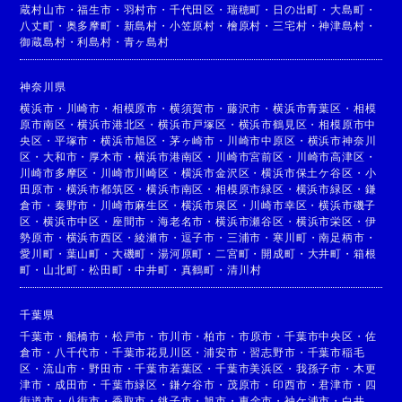
蔵村山市
・
福生市
・
羽村市
・
千代田区
・
瑞穂町
・
日の出町
・
大島町
・
八丈町
・
奥多摩町
・
新島村
・
小笠原村
・
檜原村
・
三宅村
・
神津島村
・
御蔵島村
・
利島村
・
青ヶ島村
神奈川県
横浜市
・
川崎市
・
相模原市
・
横須賀市
・
藤沢市
・
横浜市青葉区
・
相模
原市南区
・
横浜市港北区
・
横浜市戸塚区
・
横浜市鶴見区
・
相模原市中
央区
・
平塚市
・
横浜市旭区
・
茅ヶ崎市
・
川崎市中原区
・
横浜市神奈川
区
・
大和市
・
厚木市
・
横浜市港南区
・
川崎市宮前区
・
川崎市高津区
・
川崎市多摩区
・
川崎市川崎区
・
横浜市金沢区
・
横浜市保土ケ谷区
・
小
田原市
・
横浜市都筑区
・
横浜市南区
・
相模原市緑区
・
横浜市緑区
・
鎌
倉市
・
秦野市
・
川崎市麻生区
・
横浜市泉区
・
川崎市幸区
・
横浜市磯子
区
・
横浜市中区
・
座間市
・
海老名市
・
横浜市瀬谷区
・
横浜市栄区
・
伊
勢原市
・
横浜市西区
・
綾瀬市
・
逗子市
・
三浦市
・
寒川町
・
南足柄市
・
愛川町
・
葉山町
・
大磯町
・
湯河原町
・
二宮町
・
開成町
・
大井町
・
箱根
町
・
山北町
・
松田町
・
中井町
・
真鶴町
・
清川村
千葉県
千葉市
・
船橋市
・
松戸市
・
市川市
・
柏市
・
市原市
・
千葉市中央区
・
佐
倉市
・
八千代市
・
千葉市花見川区
・
浦安市
・
習志野市
・
千葉市稲毛
区
・
流山市
・
野田市
・
千葉市若葉区
・
千葉市美浜区
・
我孫子市
・
木更
津市
・
成田市
・
千葉市緑区
・
鎌ケ谷市
・
茂原市
・
印西市
・
君津市
・
四
街道市
・
八街市
・
香取市
・
銚子市
・
旭市
・
東金市
・
袖ケ浦市
・
白井