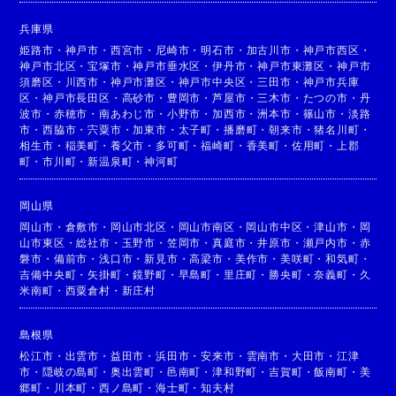
兵庫県
姫路市
・
神戸市
・
西宮市
・
尼崎市
・
明石市
・
加古川市
・
神戸市西区
・
神戸市北区
・
宝塚市
・
神戸市垂水区
・
伊丹市
・
神戸市東灘区
・
神戸市
須磨区
・
川西市
・
神戸市灘区
・
神戸市中央区
・
三田市
・
神戸市兵庫
区
・
神戸市長田区
・
高砂市
・
豊岡市
・
芦屋市
・
三木市
・
たつの市
・
丹
波市
・
赤穂市
・
南あわじ市
・
小野市
・
加西市
・
洲本市
・
篠山市
・
淡路
市
・
西脇市
・
宍粟市
・
加東市
・
太子町
・
播磨町
・
朝来市
・
猪名川町
・
相生市
・
稲美町
・
養父市
・
多可町
・
福崎町
・
香美町
・
佐用町
・
上郡
町
・
市川町
・
新温泉町
・
神河町
岡山県
岡山市
・
倉敷市
・
岡山市北区
・
岡山市南区
・
岡山市中区
・
津山市
・
岡
山市東区
・
総社市
・
玉野市
・
笠岡市
・
真庭市
・
井原市
・
瀬戸内市
・
赤
磐市
・
備前市
・
浅口市
・
新見市
・
高梁市
・
美作市
・
美咲町
・
和気町
・
吉備中央町
・
矢掛町
・
鏡野町
・
早島町
・
里庄町
・
勝央町
・
奈義町
・
久
米南町
・
西粟倉村
・
新庄村
島根県
松江市
・
出雲市
・
益田市
・
浜田市
・
安来市
・
雲南市
・
大田市
・
江津
市
・
隠岐の島町
・
奥出雲町
・
邑南町
・
津和野町
・
吉賀町
・
飯南町
・
美
郷町
・
川本町
・
西ノ島町
・
海士町
・
知夫村