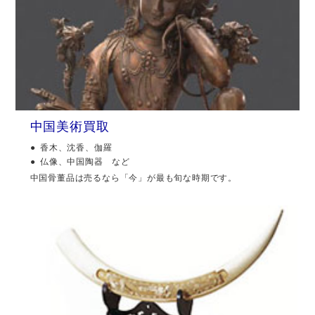
中国美術買取
香木、沈香、伽羅
仏像、中国陶器 など
中国骨董品は売るなら「今」が最も旬な時期です。