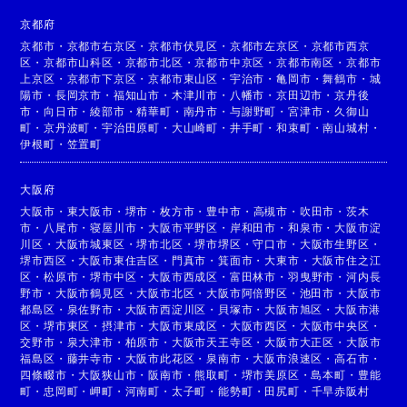
京都府
京都市
・
京都市右京区
・
京都市伏見区
・
京都市左京区
・
京都市西京
区
・
京都市山科区
・
京都市北区
・
京都市中京区
・
京都市南区
・
京都市
上京区
・
京都市下京区
・
京都市東山区
・
宇治市
・
亀岡市
・
舞鶴市
・
城
陽市
・
長岡京市
・
福知山市
・
木津川市
・
八幡市
・
京田辺市
・
京丹後
市
・
向日市
・
綾部市
・
精華町
・
南丹市
・
与謝野町
・
宮津市
・
久御山
町
・
京丹波町
・
宇治田原町
・
大山崎町
・
井手町
・
和束町
・
南山城村
・
伊根町
・
笠置町
大阪府
大阪市
・
東大阪市
・
堺市
・
枚方市
・
豊中市
・
高槻市
・
吹田市
・
茨木
市
・
八尾市
・
寝屋川市
・
大阪市平野区
・
岸和田市
・
和泉市
・
大阪市淀
川区
・
大阪市城東区
・
堺市北区
・
堺市堺区
・
守口市
・
大阪市生野区
・
堺市西区
・
大阪市東住吉区
・
門真市
・
箕面市
・
大東市
・
大阪市住之江
区
・
松原市
・
堺市中区
・
大阪市西成区
・
富田林市
・
羽曳野市
・
河内長
野市
・
大阪市鶴見区
・
大阪市北区
・
大阪市阿倍野区
・
池田市
・
大阪市
都島区
・
泉佐野市
・
大阪市西淀川区
・
貝塚市
・
大阪市旭区
・
大阪市港
区
・
堺市東区
・
摂津市
・
大阪市東成区
・
大阪市西区
・
大阪市中央区
・
交野市
・
泉大津市
・
柏原市
・
大阪市天王寺区
・
大阪市大正区
・
大阪市
福島区
・
藤井寺市
・
大阪市此花区
・
泉南市
・
大阪市浪速区
・
高石市
・
四條畷市
・
大阪狭山市
・
阪南市
・
熊取町
・
堺市美原区
・
島本町
・
豊能
町
・
忠岡町
・
岬町
・
河南町
・
太子町
・
能勢町
・
田尻町
・
千早赤阪村