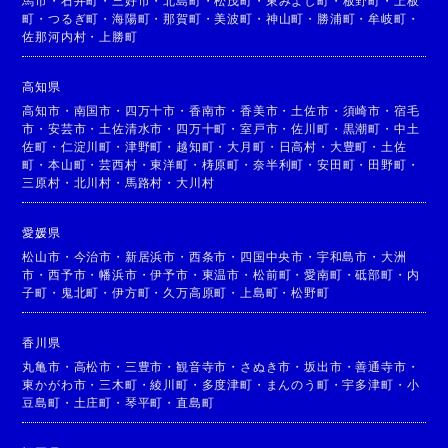
馬市
・
石井町
・
三好市
・
北島町
・
松茂町
・
東みよし町
・
板野町
・
上板
町
・
つるぎ町
・
海陽町
・
那賀町
・
美波町
・
神山町
・
勝浦町
・
牟岐町
・
佐那河内村
・
上勝町
高知県
高知市
・
南国市
・
四万十市
・
香南市
・
香美市
・
土佐市
・
須崎市
・
宿毛
市
・
安芸市
・
土佐清水市
・
四万十町
・
室戸市
・
佐川町
・
黒潮町
・
中土
佐町
・
仁淀川町
・
津野町
・
越知町
・
大月町
・
日高村
・
大豊町
・
土佐
町
・
本山町
・
芸西村
・
東洋町
・
梼原町
・
奈半利町
・
安田町
・
田野町
・
三原村
・
北川村
・
馬路村
・
大川村
愛媛県
松山市
・
今治市
・
新居浜市
・
西条市
・
四国中央市
・
宇和島市
・
大洲
市
・
西予市
・
幡浜市
・
伊予市
・
東温市
・
松前町
・
愛南町
・
砥部町
・
内
子町
・
鬼北町
・
伊方町
・
久万高原町
・
上島町
・
松野町
香川県
丸亀市
・
高松市
・
三豊市
・
観音寺市
・
さぬき市
・
坂出市
・
善通寺市
・
東かがわ市
・
三木町
・
綾川町
・
多度津町
・
まんのう町
・
宇多津町
・
小
豆島町
・
土庄町
・
琴平町
・
直島町