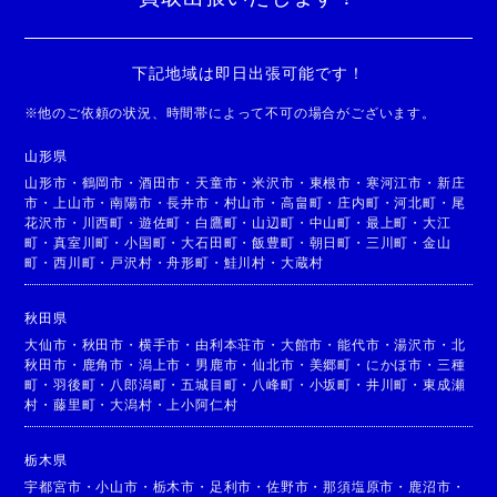
下記地域は即日出張可能です！
※
他のご依頼の状況、時間帯によって不可の場合がございます。
山形県
山形市
・
鶴岡市
・
酒田市
・
天童市
・
米沢市
・
東根市
・
寒河江市
・
新庄
市
・
上山市
・
南陽市
・
長井市
・
村山市
・
高畠町
・
庄内町
・
河北町
・
尾
花沢市
・
川西町
・
遊佐町
・
白鷹町
・
山辺町
・
中山町
・
最上町
・
大江
町
・
真室川町
・
小国町
・
大石田町
・
飯豊町
・
朝日町
・
三川町
・
金山
町
・
西川町
・
戸沢村
・
舟形町
・
鮭川村
・
大蔵村
秋田県
大仙市
・
秋田市
・
横手市
・
由利本荘市
・
大館市
・
能代市
・
湯沢市
・
北
秋田市
・
鹿角市
・
潟上市
・
男鹿市
・
仙北市
・
美郷町
・
にかほ市
・
三種
町
・
羽後町
・
八郎潟町
・
五城目町
・
八峰町
・
小坂町
・
井川町
・
東成瀬
村
・
藤里町
・
大潟村
・
上小阿仁村
栃木県
宇都宮市
・
小山市
・
栃木市
・
足利市
・
佐野市
・
那須塩原市
・
鹿沼市
・