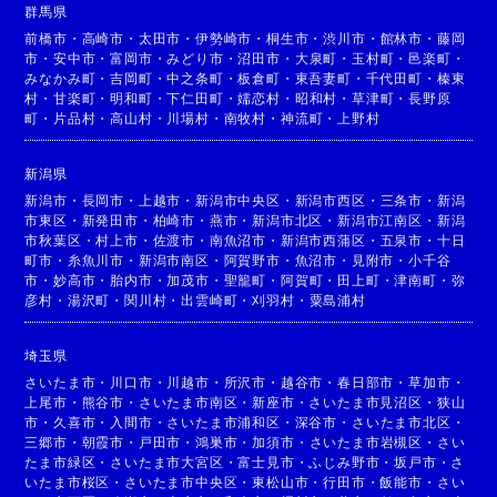
群馬県
前橋市
・
高崎市
・
太田市
・
伊勢崎市
・
桐生市
・
渋川市
・
館林市
・
藤岡
市
・
安中市
・
富岡市
・
みどり市
・
沼田市
・
大泉町
・
玉村町
・
邑楽町
・
みなかみ町
・
吉岡町
・
中之条町
・
板倉町
・
東吾妻町
・
千代田町
・
榛東
村
・
甘楽町
・
明和町
・
下仁田町
・
嬬恋村
・
昭和村
・
草津町
・
長野原
町
・
片品村
・
高山村
・
川場村
・
南牧村
・
神流町
・
上野村
新潟県
新潟市
・
長岡市
・
上越市
・
新潟市中央区
・
新潟市西区
・
三条市
・
新潟
市東区
・
新発田市
・
柏崎市
・
燕市
・
新潟市北区
・
新潟市江南区
・
新潟
市秋葉区
・
村上市
・
佐渡市
・
南魚沼市
・
新潟市西蒲区
・
五泉市
・
十日
町市
・
糸魚川市
・
新潟市南区
・
阿賀野市
・
魚沼市
・
見附市
・
小千谷
市
・
妙高市
・
胎内市
・
加茂市
・
聖籠町
・
阿賀町
・
田上町
・
津南町
・
弥
彦村
・
湯沢町
・
関川村
・
出雲崎町
・
刈羽村
・
粟島浦村
埼玉県
さいたま市
・
川口市
・
川越市
・
所沢市
・
越谷市
・
春日部市
・
草加市
・
上尾市
・
熊谷市
・
さいたま市南区
・
新座市
・
さいたま市見沼区
・
狭山
市
・
久喜市
・
入間市
・
さいたま市浦和区
・
深谷市
・
さいたま市北区
・
三郷市
・
朝霞市
・
戸田市
・
鴻巣市
・
加須市
・
さいたま市岩槻区
・
さい
たま市緑区
・
さいたま市大宮区
・
富士見市
・
ふじみ野市
・
坂戸市
・
さ
いたま市桜区
・
さいたま市中央区
・
東松山市
・
行田市
・
飯能市
・
さい