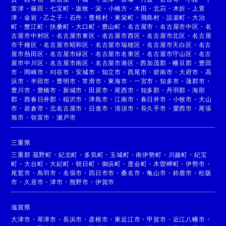
萱津
・
篠田
・
七宝町
・
坂牧
・
栄
・
小橋方
・
木田
・
北苅
・
木折
・
上萱
津
・
金岩
・
乙之子
・
石作
・
豊根村
・
東栄町
・
飛島村
・
設楽町
・
大治
町
・
蟹江町
・
扶桑町
・
大口町
・
豊山町
・
名古屋市
・
名古屋市中区
・
名
古屋市中村区
・
名古屋市東区
・
名古屋市西区
・
名古屋市北区
・
名古屋
市千種区
・
名古屋市昭和区
・
名古屋市瑞穂区
・
名古屋市天白区
・
名古
屋市熱田区
・
名古屋市緑区
・
名古屋市名東区
・
名古屋市守山区
・
名古
屋市中川区
・
名古屋市南区
・
名古屋市港区
・
西加茂郡
・
幡豆郡
・
豊田
市
・
岡崎市
・
刈谷市
・
安城市
・
知立市
・
西尾市
・
碧南市
・
大府市
・
高
浜市
・
半田市
・
豊明市
・
常滑市
・
東海市
・
一宮市
・
知多市
・
蒲郡市
・
豊川市
・
豊橋市
・
新城市
・
田原市
・
尾西市
・
知多郡
・
丹羽郡
・
海部
郡
・
西春日井郡
・
稲沢市
・
津島市
・
江南市
・
春日井市
・
小牧市
・
犬山
市
・
岩倉市
・
北名古屋市
・
日進市
・
清須市
・
長久手市
・
愛西市
・
尾張
旭市
・
弥富市
・
瀬戸市
三重県
三重郡 菰野町
・
紀北町
・
多気町
・
玉城町
・
南伊勢町
・
川越町
・
紀宝
町
・
大台町
・
大紀町
・
朝日町
・
御浜町
・
度会町
・
木曽岬町
・
伊勢市
・
尾鷲市
・
鳥羽市
・
名張市
・
四日市市
・
桑名市
・
亀山市
・
鈴鹿市
・
松阪
市
・
久居市
・
津市
・
熊野市
・
伊賀市
滋賀県
大津市
・
草津市
・
長浜市
・
彦根市
・
東近江市
・
甲賀市
・
近江八幡市
・