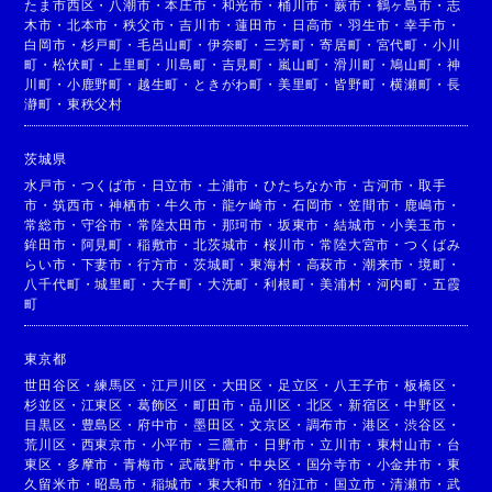
たま市西区
・
八潮市
・
本庄市
・
和光市
・
桶川市
・
蕨市
・
鶴ヶ島市
・
志
木市
・
北本市
・
秩父市
・
吉川市
・
蓮田市
・
日高市
・
羽生市
・
幸手市
・
白岡市
・
杉戸町
・
毛呂山町
・
伊奈町
・
三芳町
・
寄居町
・
宮代町
・
小川
町
・
松伏町
・
上里町
・
川島町
・
吉見町
・
嵐山町
・
滑川町
・
鳩山町
・
神
川町
・
小鹿野町
・
越生町
・
ときがわ町
・
美里町
・
皆野町
・
横瀬町
・
長
瀞町
・
東秩父村
茨城県
水戸市
・
つくば市
・
日立市
・
土浦市
・
ひたちなか市
・
古河市
・
取手
市
・
筑西市
・
神栖市
・
牛久市
・
龍ケ崎市
・
石岡市
・
笠間市
・
鹿嶋市
・
常総市
・
守谷市
・
常陸太田市
・
那珂市
・
坂東市
・
結城市
・
小美玉市
・
鉾田市
・
阿見町
・
稲敷市
・
北茨城市
・
桜川市
・
常陸大宮市
・
つくばみ
らい市
・
下妻市
・
行方市
・
茨城町
・
東海村
・
高萩市
・
潮来市
・
境町
・
八千代町
・
城里町
・
大子町
・
大洗町
・
利根町
・
美浦村
・
河内町
・
五霞
町
東京都
世田谷区
・
練馬区
・
江戸川区
・
大田区
・
足立区
・
八王子市
・
板橋区
・
杉並区
・
江東区
・
葛飾区
・
町田市
・
品川区
・
北区
・
新宿区
・
中野区
・
目黒区
・
豊島区
・
府中市
・
墨田区
・
文京区
・
調布市
・
港区
・
渋谷区
・
荒川区
・
西東京市
・
小平市
・
三鷹市
・
日野市
・
立川市
・
東村山市
・
台
東区
・
多摩市
・
青梅市
・
武蔵野市
・
中央区
・
国分寺市
・
小金井市
・
東
久留米市
・
昭島市
・
稲城市
・
東大和市
・
狛江市
・
国立市
・
清瀬市
・
武