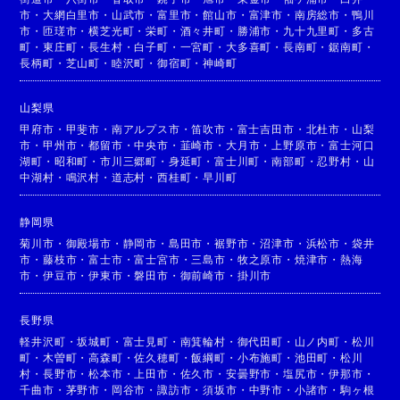
市
・
大網白里市
・
山武市
・
富里市
・
館山市
・
富津市
・
南房総市
・
鴨川
市
・
匝瑳市
・
横芝光町
・
栄町
・
酒々井町
・
勝浦市
・
九十九里町
・
多古
町
・
東庄町
・
長生村
・
白子町
・
一宮町
・
大多喜町
・
長南町
・
鋸南町
・
長柄町
・
芝山町
・
睦沢町
・
御宿町
・
神崎町
山梨県
甲府市
・
甲斐市
・
南アルプス市
・
笛吹市
・
富士吉田市
・
北杜市
・
山梨
市
・
甲州市
・
都留市
・
中央市
・
韮崎市
・
大月市
・
上野原市
・
富士河口
湖町
・
昭和町
・
市川三郷町
・
身延町
・
富士川町
・
南部町
・
忍野村
・
山
中湖村
・
鳴沢村
・
道志村
・
西桂町
・
早川町
静岡県
菊川市
・
御殿場市
・
静岡市
・
島田市
・
裾野市
・
沼津市
・
浜松市
・
袋井
市
・
藤枝市
・
富士市
・
富士宮市
・
三島市
・
牧之原市
・
焼津市
・
熱海
市
・
伊豆市
・
伊東市
・
磐田市
・
御前崎市
・
掛川市
長野県
軽井沢町
・
坂城町
・
富士見町
・
南箕輪村
・
御代田町
・
山ノ内町
・
松川
町
・
木曽町
・
高森町
・
佐久穂町
・
飯綱町
・
小布施町
・
池田町
・
松川
村
・
長野市
・
松本市
・
上田市
・
佐久市
・
安曇野市
・
塩尻市
・
伊那市
・
千曲市
・
茅野市
・
岡谷市
・
諏訪市
・
須坂市
・
中野市
・
小諸市
・
駒ヶ根