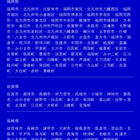
福岡県
福岡市
・
北九州市
・
久留米市
・
福岡市東区
・
北九州市八幡西区
・
福岡
市南区
・
北九州市小倉南区
・
福岡市博多区
・
福岡市早良区
・
福岡市西
区
・
北九州市小倉北区
・
福岡市中央区
・
飯塚市
・
福岡市城南区
・
大牟
田市
・
春日市
・
北九州市門司区
・
筑紫野市
・
糸島市
・
宗像市
・
大野城
市
・
北九州市若松区
・
北九州市八幡東区
・
柳川市
・
太宰府市
・
行橋
市
・
八女市
・
北九州市戸畑区
・
小郡市
・
古賀市
・
直方市
・
福津市
・
朝
倉市
・
田川市
・
那珂川町
・
筑後市
・
中間市
・
志免町
・
粕屋町
・
嘉麻
市
・
みやま市
・
宇美町
・
大川市
・
苅田町
・
岡垣町
・
篠栗町
・
宮若市
・
水巻町
・
筑前町
・
豊前市
・
須恵町
・
新宮町
・
福智町
・
みやこ町
・
広川
町
・
築上町
・
遠賀町
・
川崎町
・
鞍手町
・
芦屋町
・
大刀洗町
・
大木町
・
桂川町
・
香春町
・
添田町
・
糸田町
・
小竹町
・
久山町
・
上毛町
・
吉富
町
・
大任町
・
赤村
・
東峰村
佐賀県
佐賀市
・
唐津市
・
鳥栖市
・
伊万里市
・
武雄市
・
小城市
・
神埼市
・
鹿島
市
・
みやき町
・
嬉野市
・
白石町
・
多久市
・
有田町
・
基山町
・
吉野ヶ里
町
・
太良町
・
江北町
・
大町町
・
上峰町
・
玄海町
長崎県
佐世保市
・
長崎市
・
諫早市
・
大村市
・
南島原市
・
島原市
・
雲仙市
・
五
島市
・
平戸市
・
長与町
・
対馬市
・
西海市
・
時津町
・
壱岐市
・
松浦市
・
新上五島町
・
波佐見町
・
川棚町
・
佐々町
・
小値賀町
・
東彼杵町