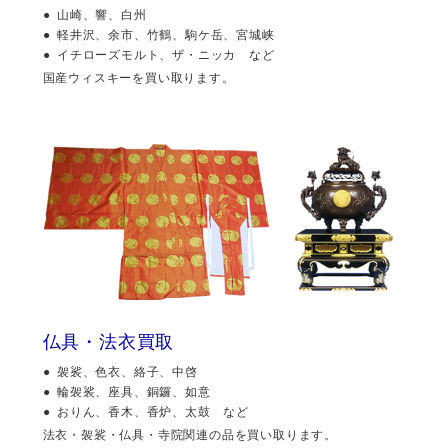
山崎、響、白州
軽井沢、余市、竹鶴、駒ケ岳、宮城峡
イチローズモルト、ザ・ニッカ など
国産ウィスキーを買い取ります。
仏具・法衣買取
袈裟、色衣、絡子、中啓
輪袈裟、座具、銅鑼、如意
おりん、香木、香炉、太鼓 など
法衣・袈裟・仏具・寺院関連の品を買い取ります。