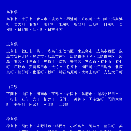
鳥取県
鳥取市
・
米子市
・
倉吉市
・
境港市
・
琴浦町
・
八頭町
・
大山町
・
湯梨浜
町
・
岩美町
・
伯耆町
・
南部町
・
北栄町
・
智頭町
・
三朝町
・
日南町
・
若
桜町
・
日野町
・
江府町
・
日吉津村
広島県
広島市
・
福山市
・
呉市
・
広島市安佐南区
・
東広島市
・
広島市西区
・
広
島市安佐北区
・
尾道市
・
広島市南区
・
広島市佐伯区
・
広島市中区
・
広
島市東区
・
廿日市市
・
三原市
・
広島市安芸区
・
三次市
・
府中市
・
府中
町
・
庄原市
・
安芸高田市
・
大竹市
・
竹原市
・
海田町
・
江田島市
・
北広
島町
・
熊野町
・
世羅町
・
坂町
・
神石高原町
・
大崎上島町
・
安芸太田町
山口県
下関市
・
山口市
・
周南市
・
宇部市
・
岩国市
・
防府市
・
山陽小野田市
・
下松市
・
萩市
・
光市
・
柳井市
・
長門市
・
美祢市
・
田布施町
・
周防大島
町
・
平生町
・
阿武町
・
和木町
・
上関町
徳島県
徳島市
・
阿南市
・
吉野川市
・
鳴門市
・
小松島市
・
阿波市
・
藍住町
・
美