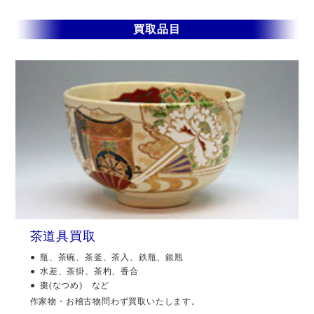
買取品目
茶道具買取
瓶、茶碗、茶釜、茶入、鉄瓶、銀瓶
水差、茶掛、茶杓、香合
棗(なつめ) など
作家物・お稽古物問わず買取いたします。