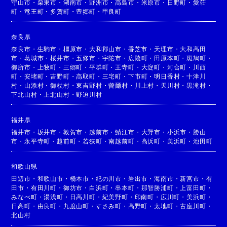
守山市
・
栗東市
・
湖南市
・
野洲市
・
高島市
・
米原市
・
日野町
・
愛荘
町
・
竜王町
・
多賀町
・
豊郷町
・
甲良町
奈良県
奈良市
・
生駒市
・
橿原市
・
大和郡山市
・
香芝市
・
天理市
・
大和高田
市
・
葛城市
・
桜井市
・
五條市
・
宇陀市
・
広陵町
・
田原本町
・
斑鳩町
・
御所市
・
上牧町
・
三郷町
・
平群町
・
王寺町
・
大淀町
・
河合町
・
川西
町
・
安堵町
・
吉野町
・
高取町
・
三宅町
・
下市町
・
明日香村
・
十津川
村
・
山添村
・
御杖村
・
東吉野村
・
曽爾村
・
川上村
・
天川村
・
黒滝村
・
下北山村
・
上北山村
・
野迫川村
福井県
福井市
・
坂井市
・
敦賀市
・
越前市
・
鯖江市
・
大野市
・
小浜市
・
勝山
市
・
永平寺町
・
越前町
・
若狭町
・
南越前町
・
高浜町
・
美浜町
・
池田町
和歌山県
田辺市
・
和歌山市
・
橋本市
・
紀の川市
・
岩出市
・
海南市
・
新宮市
・
有
田市
・
有田川町
・
御坊市
・
白浜町
・
串本町
・
那智勝浦町
・
上富田町
・
みなべ町
・
湯浅町
・
日高川町
・
紀美野町
・
印南町
・
広川町
・
美浜町
・
日高町
・
由良町
・
九度山町
・
すさみ町
・
高野町
・
太地町
・
古座川町
・
北山村