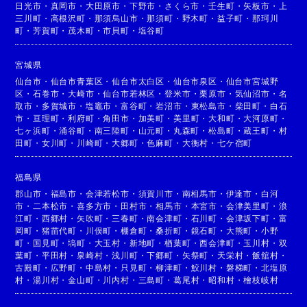
日光市
・
真岡市
・
大田原市
・
下野市
・
さくら市
・
壬生町
・
矢板市
・
上
三川町
・
高根沢町
・
那須烏山市
・
那須町
・
野木町
・
益子町
・
那珂川
町
・
芳賀町
・
茂木町
・
市貝町
・
塩谷町
宮城県
仙台市
・
仙台市青葉区
・
仙台市太白区
・
仙台市泉区
・
仙台市宮城野
区
・
石巻市
・
大崎市
・
仙台市若林区
・
登米市
・
栗原市
・
気仙沼市
・
名
取市
・
多賀城市
・
塩竈市
・
富谷町
・
岩沼市
・
東松島市
・
柴田町
・
白石
市
・
亘理町
・
利府町
・
角田市
・
加美町
・
美里町
・
大和町
・
大河原町
・
七ヶ浜町
・
涌谷町
・
南三陸町
・
山元町
・
丸森町
・
松島町
・
蔵王町
・
村
田町
・
女川町
・
川崎町
・
大郷町
・
色麻町
・
大衡村
・
七ケ宿町
福島県
郡山市
・
福島市
・
会津若松市
・
須賀川市
・
南相馬市
・
伊達市
・
白河
市
・
二本松市
・
喜多方市
・
田村市
・
相馬市
・
本宮市
・
会津美里町
・
浪
江町
・
西郷村
・
矢吹町
・
三春町
・
南会津町
・
石川町
・
会津坂下町
・
富
岡町
・
猪苗代町
・
川俣町
・
棚倉町
・
桑折町
・
鏡石町
・
大熊町
・
小野
町
・
国見町
・
塙町
・
大玉村
・
新地町
・
楢葉町
・
西会津町
・
玉川村
・
双
葉町
・
平田村
・
泉崎村
・
浅川町
・
下郷町
・
矢祭町
・
天栄村
・
飯舘村
・
古殿町
・
広野町
・
中島村
・
只見町
・
柳津町
・
鮫川村
・
磐梯町
・
北塩原
村
・
湯川村
・
金山町
・
川内村
・
三島町
・
葛尾村
・
昭和村
・
檜枝岐村