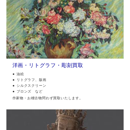
洋画・リトグラフ・彫刻買取
油絵
リトグラフ、版画
シルクスクリーン
ブロンズ など
作家物・お稽古物問わず買取いたします。