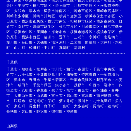
原市南区
・
横浜市港北区
・
横浜市戸塚区
・
横浜市鶴見区
・
相模原市中
央区
・
平塚市
・
横浜市旭区
・
茅ヶ崎市
・
川崎市中原区
・
横浜市神奈川
区
・
大和市
・
厚木市
・
横浜市港南区
・
川崎市宮前区
・
川崎市高津区
・
川崎市多摩区
・
川崎市川崎区
・
横浜市金沢区
・
横浜市保土ケ谷区
・
小
田原市
・
横浜市都筑区
・
横浜市南区
・
相模原市緑区
・
横浜市緑区
・
鎌
倉市
・
秦野市
・
川崎市麻生区
・
横浜市泉区
・
川崎市幸区
・
横浜市磯子
区
・
横浜市中区
・
座間市
・
海老名市
・
横浜市瀬谷区
・
横浜市栄区
・
伊
勢原市
・
横浜市西区
・
綾瀬市
・
逗子市
・
三浦市
・
寒川町
・
南足柄市
・
愛川町
・
葉山町
・
大磯町
・
湯河原町
・
二宮町
・
開成町
・
大井町
・
箱根
町
・
山北町
・
松田町
・
中井町
・
真鶴町
・
清川村
千葉県
千葉市
・
船橋市
・
松戸市
・
市川市
・
柏市
・
市原市
・
千葉市中央区
・
佐
倉市
・
八千代市
・
千葉市花見川区
・
浦安市
・
習志野市
・
千葉市稲毛
区
・
流山市
・
野田市
・
千葉市若葉区
・
千葉市美浜区
・
我孫子市
・
木更
津市
・
成田市
・
千葉市緑区
・
鎌ケ谷市
・
茂原市
・
印西市
・
君津市
・
四
街道市
・
八街市
・
香取市
・
銚子市
・
旭市
・
東金市
・
袖ケ浦市
・
白井
市
・
大網白里市
・
山武市
・
富里市
・
館山市
・
富津市
・
南房総市
・
鴨川
市
・
匝瑳市
・
横芝光町
・
栄町
・
酒々井町
・
勝浦市
・
九十九里町
・
多古
町
・
東庄町
・
長生村
・
白子町
・
一宮町
・
大多喜町
・
長南町
・
鋸南町
・
長柄町
・
芝山町
・
睦沢町
・
御宿町
・
神崎町
山梨県