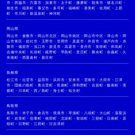
市
・
西脇市
・
宍粟市
・
加東市
・
太子町
・
播磨町
・
朝来市
・
猪名川町
・
相生市
・
稲美町
・
養父市
・
多可町
・
福崎町
・
香美町
・
佐用町
・
上郡
町
・
市川町
・
新温泉町
・
神河町
岡山県
岡山市
・
倉敷市
・
岡山市北区
・
岡山市南区
・
岡山市中区
・
津山市
・
岡
山市東区
・
総社市
・
玉野市
・
笠岡市
・
真庭市
・
井原市
・
瀬戸内市
・
赤
磐市
・
備前市
・
浅口市
・
新見市
・
高梁市
・
美作市
・
美咲町
・
和気町
・
吉備中央町
・
矢掛町
・
鏡野町
・
早島町
・
里庄町
・
勝央町
・
奈義町
・
久
米南町
・
西粟倉村
・
新庄村
島根県
松江市
・
出雲市
・
益田市
・
浜田市
・
安来市
・
雲南市
・
大田市
・
江津
市
・
隠岐の島町
・
奥出雲町
・
邑南町
・
津和野町
・
吉賀町
・
飯南町
・
美
郷町
・
川本町
・
西ノ島町
・
海士町
・
知夫村
鳥取県
鳥取市
・
米子市
・
倉吉市
・
境港市
・
琴浦町
・
八頭町
・
大山町
・
湯梨浜
町
・
岩美町
・
伯耆町
・
南部町
・
北栄町
・
智頭町
・
三朝町
・
日南町
・
若
桜町
・
日野町
・
江府町
・
日吉津村