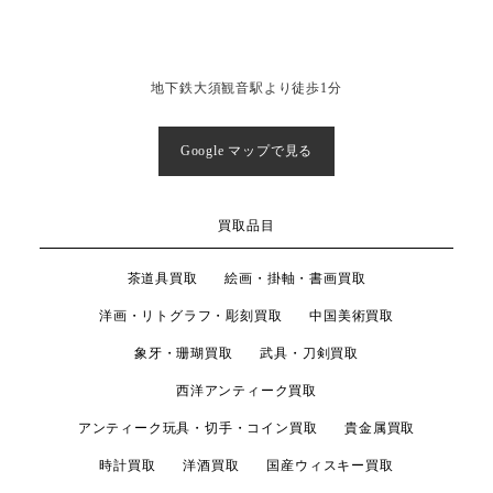
地下鉄大須観音駅より徒歩1分
Google マップで見る
買取品目
茶道具買取
絵画・掛軸・書画買取
洋画・リトグラフ・彫刻買取
中国美術買取
象牙・珊瑚買取
武具・刀剣買取
西洋アンティーク買取
アンティーク玩具・切手・コイン買取
貴金属買取
時計買取
洋酒買取
国産ウィスキー買取