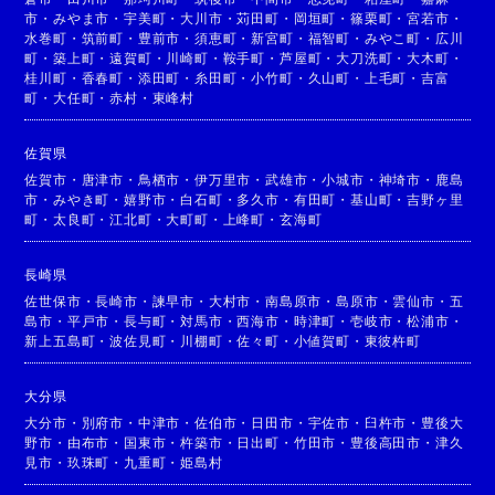
市
・
みやま市
・
宇美町
・
大川市
・
苅田町
・
岡垣町
・
篠栗町
・
宮若市
・
水巻町
・
筑前町
・
豊前市
・
須恵町
・
新宮町
・
福智町
・
みやこ町
・
広川
町
・
築上町
・
遠賀町
・
川崎町
・
鞍手町
・
芦屋町
・
大刀洗町
・
大木町
・
桂川町
・
香春町
・
添田町
・
糸田町
・
小竹町
・
久山町
・
上毛町
・
吉富
町
・
大任町
・
赤村
・
東峰村
佐賀県
佐賀市
・
唐津市
・
鳥栖市
・
伊万里市
・
武雄市
・
小城市
・
神埼市
・
鹿島
市
・
みやき町
・
嬉野市
・
白石町
・
多久市
・
有田町
・
基山町
・
吉野ヶ里
町
・
太良町
・
江北町
・
大町町
・
上峰町
・
玄海町
長崎県
佐世保市
・
長崎市
・
諫早市
・
大村市
・
南島原市
・
島原市
・
雲仙市
・
五
島市
・
平戸市
・
長与町
・
対馬市
・
西海市
・
時津町
・
壱岐市
・
松浦市
・
新上五島町
・
波佐見町
・
川棚町
・
佐々町
・
小値賀町
・
東彼杵町
大分県
大分市
・
別府市
・
中津市
・
佐伯市
・
日田市
・
宇佐市
・
臼杵市
・
豊後大
野市
・
由布市
・
国東市
・
杵築市
・
日出町
・
竹田市
・
豊後高田市
・
津久
見市
・
玖珠町
・
九重町
・
姫島村