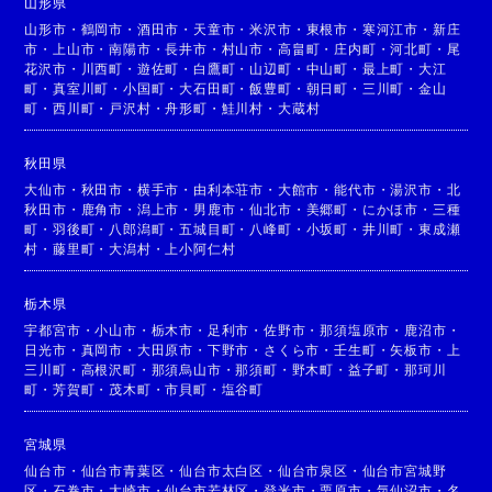
山形県
山形市
・
鶴岡市
・
酒田市
・
天童市
・
米沢市
・
東根市
・
寒河江市
・
新庄
市
・
上山市
・
南陽市
・
長井市
・
村山市
・
高畠町
・
庄内町
・
河北町
・
尾
花沢市
・
川西町
・
遊佐町
・
白鷹町
・
山辺町
・
中山町
・
最上町
・
大江
町
・
真室川町
・
小国町
・
大石田町
・
飯豊町
・
朝日町
・
三川町
・
金山
町
・
西川町
・
戸沢村
・
舟形町
・
鮭川村
・
大蔵村
秋田県
大仙市
・
秋田市
・
横手市
・
由利本荘市
・
大館市
・
能代市
・
湯沢市
・
北
秋田市
・
鹿角市
・
潟上市
・
男鹿市
・
仙北市
・
美郷町
・
にかほ市
・
三種
町
・
羽後町
・
八郎潟町
・
五城目町
・
八峰町
・
小坂町
・
井川町
・
東成瀬
村
・
藤里町
・
大潟村
・
上小阿仁村
栃木県
宇都宮市
・
小山市
・
栃木市
・
足利市
・
佐野市
・
那須塩原市
・
鹿沼市
・
日光市
・
真岡市
・
大田原市
・
下野市
・
さくら市
・
壬生町
・
矢板市
・
上
三川町
・
高根沢町
・
那須烏山市
・
那須町
・
野木町
・
益子町
・
那珂川
町
・
芳賀町
・
茂木町
・
市貝町
・
塩谷町
宮城県
仙台市
・
仙台市青葉区
・
仙台市太白区
・
仙台市泉区
・
仙台市宮城野
区
・
石巻市
・
大崎市
・
仙台市若林区
・
登米市
・
栗原市
・
気仙沼市
・
名