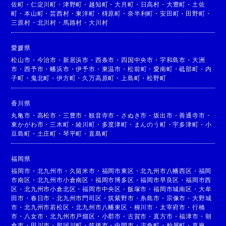
佐町
・
仁淀川町
・
津野町
・
越知町
・
大月町
・
日高村
・
大豊町
・
土佐
町
・
本山町
・
芸西村
・
東洋町
・
梼原町
・
奈半利町
・
安田町
・
田野町
・
三原村
・
北川村
・
馬路村
・
大川村
愛媛県
松山市
・
今治市
・
新居浜市
・
西条市
・
四国中央市
・
宇和島市
・
大洲
市
・
西予市
・
幡浜市
・
伊予市
・
東温市
・
松前町
・
愛南町
・
砥部町
・
内
子町
・
鬼北町
・
伊方町
・
久万高原町
・
上島町
・
松野町
香川県
丸亀市
・
高松市
・
三豊市
・
観音寺市
・
さぬき市
・
坂出市
・
善通寺市
・
東かがわ市
・
三木町
・
綾川町
・
多度津町
・
まんのう町
・
宇多津町
・
小
豆島町
・
土庄町
・
琴平町
・
直島町
福岡県
福岡市
・
北九州市
・
久留米市
・
福岡市東区
・
北九州市八幡西区
・
福岡
市南区
・
北九州市小倉南区
・
福岡市博多区
・
福岡市早良区
・
福岡市西
区
・
北九州市小倉北区
・
福岡市中央区
・
飯塚市
・
福岡市城南区
・
大牟
田市
・
春日市
・
北九州市門司区
・
筑紫野市
・
糸島市
・
宗像市
・
大野城
市
・
北九州市若松区
・
北九州市八幡東区
・
柳川市
・
太宰府市
・
行橋
市
・
八女市
・
北九州市戸畑区
・
小郡市
・
古賀市
・
直方市
・
福津市
・
朝
倉市
・
田川市
・
那珂川町
・
筑後市
・
中間市
・
志免町
・
粕屋町
・
嘉麻