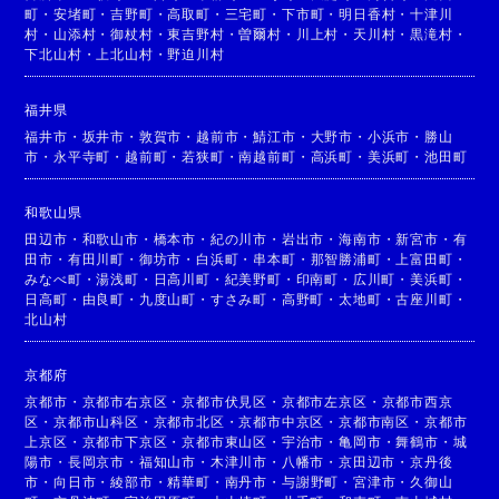
町
・
安堵町
・
吉野町
・
高取町
・
三宅町
・
下市町
・
明日香村
・
十津川
村
・
山添村
・
御杖村
・
東吉野村
・
曽爾村
・
川上村
・
天川村
・
黒滝村
・
下北山村
・
上北山村
・
野迫川村
福井県
福井市
・
坂井市
・
敦賀市
・
越前市
・
鯖江市
・
大野市
・
小浜市
・
勝山
市
・
永平寺町
・
越前町
・
若狭町
・
南越前町
・
高浜町
・
美浜町
・
池田町
和歌山県
田辺市
・
和歌山市
・
橋本市
・
紀の川市
・
岩出市
・
海南市
・
新宮市
・
有
田市
・
有田川町
・
御坊市
・
白浜町
・
串本町
・
那智勝浦町
・
上富田町
・
みなべ町
・
湯浅町
・
日高川町
・
紀美野町
・
印南町
・
広川町
・
美浜町
・
日高町
・
由良町
・
九度山町
・
すさみ町
・
高野町
・
太地町
・
古座川町
・
北山村
京都府
京都市
・
京都市右京区
・
京都市伏見区
・
京都市左京区
・
京都市西京
区
・
京都市山科区
・
京都市北区
・
京都市中京区
・
京都市南区
・
京都市
上京区
・
京都市下京区
・
京都市東山区
・
宇治市
・
亀岡市
・
舞鶴市
・
城
陽市
・
長岡京市
・
福知山市
・
木津川市
・
八幡市
・
京田辺市
・
京丹後
市
・
向日市
・
綾部市
・
精華町
・
南丹市
・
与謝野町
・
宮津市
・
久御山