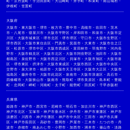
町
・
京丹波町
・
宇治田原町
・
大山崎町
・
井手町
・
和束町
・
南山城村
・
伊根町
・
笠置町
大阪府
大阪市
・
東大阪市
・
堺市
・
枚方市
・
豊中市
・
高槻市
・
吹田市
・
茨木
市
・
八尾市
・
寝屋川市
・
大阪市平野区
・
岸和田市
・
和泉市
・
大阪市淀
川区
・
大阪市城東区
・
堺市北区
・
堺市堺区
・
守口市
・
大阪市生野区
・
堺市西区
・
大阪市東住吉区
・
門真市
・
箕面市
・
大東市
・
大阪市住之江
区
・
松原市
・
堺市中区
・
大阪市西成区
・
富田林市
・
羽曳野市
・
河内長
野市
・
大阪市鶴見区
・
大阪市北区
・
大阪市阿倍野区
・
池田市
・
大阪市
都島区
・
泉佐野市
・
大阪市西淀川区
・
貝塚市
・
大阪市旭区
・
大阪市港
区
・
堺市東区
・
摂津市
・
大阪市東成区
・
大阪市西区
・
大阪市中央区
・
交野市
・
泉大津市
・
柏原市
・
大阪市天王寺区
・
大阪市大正区
・
大阪市
福島区
・
藤井寺市
・
大阪市此花区
・
泉南市
・
大阪市浪速区
・
高石市
・
四條畷市
・
大阪狭山市
・
阪南市
・
熊取町
・
堺市美原区
・
島本町
・
豊能
町
・
忠岡町
・
岬町
・
河南町
・
太子町
・
能勢町
・
田尻町
・
千早赤阪村
兵庫県
姫路市
・
神戸市
・
西宮市
・
尼崎市
・
明石市
・
加古川市
・
神戸市西区
・
神戸市北区
・
宝塚市
・
神戸市垂水区
・
伊丹市
・
神戸市東灘区
・
神戸市
須磨区
・
川西市
・
神戸市灘区
・
神戸市中央区
・
三田市
・
神戸市兵庫
区
・
神戸市長田区
・
高砂市
・
豊岡市
・
芦屋市
・
三木市
・
たつの市
・
丹
波市
・
赤穂市
・
南あわじ市
・
小野市
・
加西市
・
洲本市
・
篠山市
・
淡路