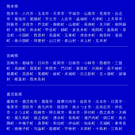
熊本県
熊本市
・
八代市
・
玉名市
・
天草市
・
宇城市
・
山鹿市
・
荒尾市
・
合志
市
・
菊池市
・
菊陽町
・
宇土市
・
人吉市
・
益城町
・
大津町
・
上天草市
・
阿蘇市
・
水俣市
・
芦北町
・
御船町
・
山都町
・
長洲町
・
氷川町
・
南阿蘇
村
・
美里町
・
和水町
・
甲佐町
・
錦町
・
多良木町
・
南関町
・
嘉島町
・
苓
北町
・
小国町
・
西原村
・
高森町
・
玉東町
・
津奈木町
・
相良村
・
湯前
町
・
南小国町
・
球磨村
・
山江村
・
産山村
・
水上村
・
五木村
宮崎県
宮崎市
・
都城市
・
日向市
・
延岡市
・
日南市
・
小林市
・
西都市
・
三股
町
・
高鍋町
・
国富町
・
串間市
・
門川町
・
新富町
・
川南町
・
高千穂町
・
都農町
・
高原町
・
美郷町
・
綾町
・
木城町
・
日之影町
・
五ヶ瀬町
・
諸塚
村
・
椎葉村
・
西米良村
鹿児島県
霧島市
・
鹿児島市
・
鹿屋市
・
薩摩川内市
・
姶良市
・
出水市
・
日置市
・
奄美市
・
曽於市
・
南九州市
・
指宿市
・
南さつま市
・
志布志市
・
伊佐
市
・
さつま町
・
枕崎市
・
阿久根市
・
垂水市
・
肝付町
・
西之表市
・
大崎
町
・
屋久島町
・
徳之島町
・
湧水町
・
長島町
・
瀬戸内町
・
錦江町
・
南大
隅町
・
中種子町
・
喜界町
・
和泊町
・
伊仙町
・
知名町
・
天城町
・
東串良
町
・
南種子町
・
与論町
・
龍郷町
・
宇検村
・
大和村
・
十島村
・
三島村