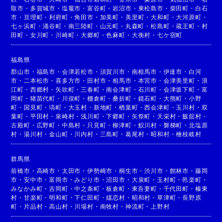
取市
・
多賀城市
・
塩竈市
・
富谷町
・
岩沼市
・
東松島市
・
柴田町
・
白石
市
・
亘理町
・
利府町
・
角田市
・
加美町
・
美里町
・
大和町
・
大河原町
・
七ヶ浜町
・
涌谷町
・
南三陸町
・
山元町
・
丸森町
・
松島町
・
蔵王町
・
村
田町
・
女川町
・
川崎町
・
大郷町
・
色麻町
・
大衡村
・
七ケ宿町
福島県
郡山市
・
福島市
・
会津若松市
・
須賀川市
・
南相馬市
・
伊達市
・
白河
市
・
二本松市
・
喜多方市
・
田村市
・
相馬市
・
本宮市
・
会津美里町
・
浪
江町
・
西郷村
・
矢吹町
・
三春町
・
南会津町
・
石川町
・
会津坂下町
・
富
岡町
・
猪苗代町
・
川俣町
・
棚倉町
・
桑折町
・
鏡石町
・
大熊町
・
小野
町
・
国見町
・
塙町
・
大玉村
・
新地町
・
楢葉町
・
西会津町
・
玉川村
・
双
葉町
・
平田村
・
泉崎村
・
浅川町
・
下郷町
・
矢祭町
・
天栄村
・
飯舘村
・
古殿町
・
広野町
・
中島村
・
只見町
・
柳津町
・
鮫川村
・
磐梯町
・
北塩原
村
・
湯川村
・
金山町
・
川内村
・
三島町
・
葛尾村
・
昭和村
・
檜枝岐村
群馬県
前橋市
・
高崎市
・
太田市
・
伊勢崎市
・
桐生市
・
渋川市
・
館林市
・
藤岡
市
・
安中市
・
富岡市
・
みどり市
・
沼田市
・
大泉町
・
玉村町
・
邑楽町
・
みなかみ町
・
吉岡町
・
中之条町
・
板倉町
・
東吾妻町
・
千代田町
・
榛東
村
・
甘楽町
・
明和町
・
下仁田町
・
嬬恋村
・
昭和村
・
草津町
・
長野原
町
・
片品村
・
高山村
・
川場村
・
南牧村
・
神流町
・
上野村