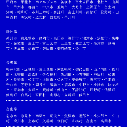
甲府市
・
甲斐市
・
南アルプス市
・
笛吹市
・
富士吉田市
・
北杜市
・
山梨
市
・
甲州市
・
都留市
・
中央市
・
韮崎市
・
大月市
・
上野原市
・
富士河口
湖町
・
昭和町
・
市川三郷町
・
身延町
・
富士川町
・
南部町
・
忍野村
・
山
中湖村
・
鳴沢村
・
道志村
・
西桂町
・
早川町
静岡県
菊川市
・
御殿場市
・
静岡市
・
島田市
・
裾野市
・
沼津市
・
浜松市
・
袋井
市
・
藤枝市
・
富士市
・
富士宮市
・
三島市
・
牧之原市
・
焼津市
・
熱海
市
・
伊豆市
・
伊東市
・
磐田市
・
御前崎市
・
掛川市
長野県
軽井沢町
・
坂城町
・
富士見町
・
南箕輪村
・
御代田町
・
山ノ内町
・
松川
町
・
木曽町
・
高森町
・
佐久穂町
・
飯綱町
・
小布施町
・
池田町
・
松川
村
・
長野市
・
松本市
・
上田市
・
佐久市
・
安曇野市
・
塩尻市
・
伊那市
・
千曲市
・
茅野市
・
岡谷市
・
諏訪市
・
須坂市
・
中野市
・
小諸市
・
駒ヶ根
市
・
東御市
・
大町市
・
箕輪町
・
飯山市
・
下諏訪町
・
辰野町
・
信濃町
・
飯島町
・
白馬村
・
宮田村
・
山形村
・
立科町
・
飯田市
富山県
射水市
・
氷見市
・
南砺市
・
砺波市
・
魚津市
・
黒部市
・
小矢部市
・
立山
町
・
滑川市
・
上市町
・
入善町
・
朝日町
・
舟橋村
・
富山市
・
高岡市