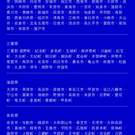
市
・
岡崎市
・
刈谷市
・
安城市
・
知立市
・
西尾市
・
碧南市
・
大府市
・
高
浜市
・
半田市
・
豊明市
・
常滑市
・
東海市
・
一宮市
・
知多市
・
蒲郡市
・
豊川市
・
豊橋市
・
新城市
・
田原市
・
尾西市
・
知多郡
・
丹羽郡
・
海部
郡
・
西春日井郡
・
稲沢市
・
津島市
・
江南市
・
春日井市
・
小牧市
・
犬山
市
・
岩倉市
・
北名古屋市
・
日進市
・
清須市
・
長久手市
・
愛西市
・
尾張
旭市
・
弥富市
・
瀬戸市
三重県
三重郡 菰野町
・
紀北町
・
多気町
・
玉城町
・
南伊勢町
・
川越町
・
紀宝
町
・
大台町
・
大紀町
・
朝日町
・
御浜町
・
度会町
・
木曽岬町
・
伊勢市
・
尾鷲市
・
鳥羽市
・
名張市
・
四日市市
・
桑名市
・
亀山市
・
鈴鹿市
・
松阪
市
・
久居市
・
津市
・
熊野市
・
伊賀市
滋賀県
大津市
・
草津市
・
長浜市
・
彦根市
・
東近江市
・
甲賀市
・
近江八幡市
・
守山市
・
栗東市
・
湖南市
・
野洲市
・
高島市
・
米原市
・
日野町
・
愛荘
町
・
竜王町
・
多賀町
・
豊郷町
・
甲良町
奈良県
奈良市
・
生駒市
・
橿原市
・
大和郡山市
・
香芝市
・
天理市
・
大和高田
市
・
葛城市
・
桜井市
・
五條市
・
宇陀市
・
広陵町
・
田原本町
・
斑鳩町
・
御所市
・
上牧町
・
三郷町
・
平群町
・
王寺町
・
大淀町
・
河合町
・
川西