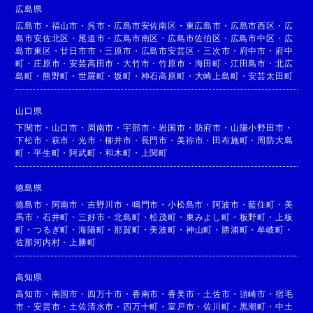
広島県
広島市
・
福山市
・
呉市
・
広島市安佐南区
・
東広島市
・
広島市西区
・
広
島市安佐北区
・
尾道市
・
広島市南区
・
広島市佐伯区
・
広島市中区
・
広
島市東区
・
廿日市市
・
三原市
・
広島市安芸区
・
三次市
・
府中市
・
府中
町
・
庄原市
・
安芸高田市
・
大竹市
・
竹原市
・
海田町
・
江田島市
・
北広
島町
・
熊野町
・
世羅町
・
坂町
・
神石高原町
・
大崎上島町
・
安芸太田町
山口県
下関市
・
山口市
・
周南市
・
宇部市
・
岩国市
・
防府市
・
山陽小野田市
・
下松市
・
萩市
・
光市
・
柳井市
・
長門市
・
美祢市
・
田布施町
・
周防大島
町
・
平生町
・
阿武町
・
和木町
・
上関町
徳島県
徳島市
・
阿南市
・
吉野川市
・
鳴門市
・
小松島市
・
阿波市
・
藍住町
・
美
馬市
・
石井町
・
三好市
・
北島町
・
松茂町
・
東みよし町
・
板野町
・
上板
町
・
つるぎ町
・
海陽町
・
那賀町
・
美波町
・
神山町
・
勝浦町
・
牟岐町
・
佐那河内村
・
上勝町
高知県
高知市
・
南国市
・
四万十市
・
香南市
・
香美市
・
土佐市
・
須崎市
・
宿毛
市
・
安芸市
・
土佐清水市
・
四万十町
・
室戸市
・
佐川町
・
黒潮町
・
中土