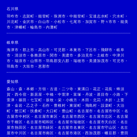
石川県
羽咋市
・
志賀町
・
能登町
・
珠洲市
・
中能登町
・
宝達志水町
・
穴水町
・
川北町
・
金沢市
・
白山市
・
小松市
・
七尾市
・
加賀市
・
野々市市
・
能美
市
・
津幡町
・
輪島市
・
内灘町
岐阜県
海津市
・
郡上市
・
高山市
・
可児郡
・
本巣市
・
下呂市
・
飛騨市
・
岐阜
市
・
清須市
・
各務原市
・
関市
・
美濃市
・
多治見市
・
土岐市
・
中津川
市
・
瑞浪市
・
山県市
・
羽島郡安八郡
・
瑞穂市
・
美濃加茂市
・
可児市
・
羽島市
・
大垣市
・
恵那市
愛知県
森山
・
森
・
本郷
・
方領
・
古道
・
二ツ寺
・
東溝口
・
花正
・
花長
・
蜂須
賀
・
西今宿
・
新居屋
・
中橋
・
中萱津
・
富塚
・
丹波
・
甚目寺
・
小路
・
下
萱津
・
篠田
・
七宝町
・
坂牧
・
栄
・
小橋方
・
木田
・
北苅
・
木折
・
上萱
津
・
金岩
・
乙之子
・
石作
・
豊根村
・
東栄町
・
飛島村
・
設楽町
・
大治
町
・
蟹江町
・
扶桑町
・
大口町
・
豊山町
・
名古屋市
・
名古屋市中区
・
名
古屋市中村区
・
名古屋市東区
・
名古屋市西区
・
名古屋市北区
・
名古屋
市千種区
・
名古屋市昭和区
・
名古屋市瑞穂区
・
名古屋市天白区
・
名古
屋市熱田区
・
名古屋市緑区
・
名古屋市名東区
・
名古屋市守山区
・
名古
屋市中川区
・
名古屋市南区
・
名古屋市港区
・
西加茂郡
・
幡豆郡
・
豊田