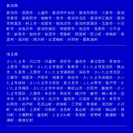
新潟県
新潟市
・
長岡市
・
上越市
・
新潟市中央区
・
新潟市西区
・
三条市
・
新潟
市東区
・
新発田市
・
柏崎市
・
燕市
・
新潟市北区
・
新潟市江南区
・
新潟
市秋葉区
・
村上市
・
佐渡市
・
南魚沼市
・
新潟市西蒲区
・
五泉市
・
十日
町市
・
糸魚川市
・
新潟市南区
・
阿賀野市
・
魚沼市
・
見附市
・
小千谷
市
・
妙高市
・
胎内市
・
加茂市
・
聖籠町
・
阿賀町
・
田上町
・
津南町
・
弥
彦村
・
湯沢町
・
関川村
・
出雲崎町
・
刈羽村
・
粟島浦村
埼玉県
さいたま市
・
川口市
・
川越市
・
所沢市
・
越谷市
・
春日部市
・
草加市
・
上尾市
・
熊谷市
・
さいたま市南区
・
新座市
・
さいたま市見沼区
・
狭山
市
・
久喜市
・
入間市
・
さいたま市浦和区
・
深谷市
・
さいたま市北区
・
三郷市
・
朝霞市
・
戸田市
・
鴻巣市
・
加須市
・
さいたま市岩槻区
・
さい
たま市緑区
・
さいたま市大宮区
・
富士見市
・
ふじみ野市
・
坂戸市
・
さ
いたま市桜区
・
さいたま市中央区
・
東松山市
・
行田市
・
飯能市
・
さい
たま市西区
・
八潮市
・
本庄市
・
和光市
・
桶川市
・
蕨市
・
鶴ヶ島市
・
志
木市
・
北本市
・
秩父市
・
吉川市
・
蓮田市
・
日高市
・
羽生市
・
幸手市
・
白岡市
・
杉戸町
・
毛呂山町
・
伊奈町
・
三芳町
・
寄居町
・
宮代町
・
小川
町
・
松伏町
・
上里町
・
川島町
・
吉見町
・
嵐山町
・
滑川町
・
鳩山町
・
神
川町
・
小鹿野町
・
越生町
・
ときがわ町
・
美里町
・
皆野町
・
横瀬町
・
長
瀞町
・
東秩父村