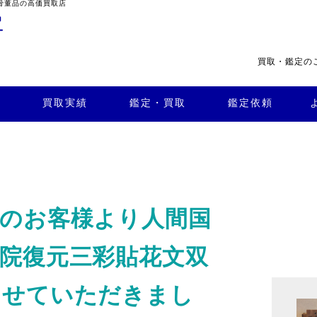
骨董品の高価買取店
買取・鑑定の
・買
よくある
取
鑑定依頼
質問
店舗案内
買取実績
鑑定・買取
鑑定依頼
区のお客様より人間国
院復元三彩貼花文双
させていただきまし