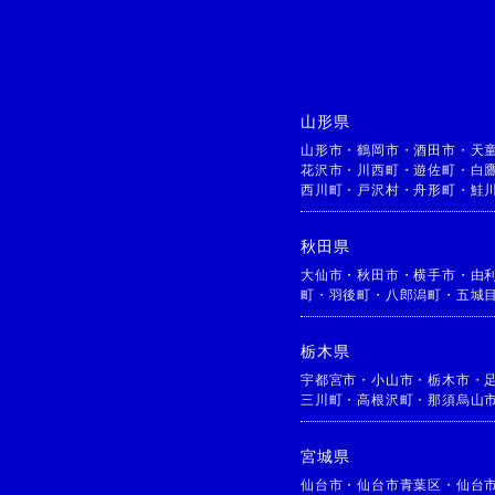
山形県
山形市
・
鶴岡市
・
酒田市
・
天
花沢市
・
川西町
・
遊佐町
・
白
西川町
・
戸沢村
・
舟形町
・
鮭
秋田県
大仙市
・
秋田市
・
横手市
・
由
町
・
羽後町
・
八郎潟町
・
五城
栃木県
宇都宮市
・
小山市
・
栃木市
・
三川町
・
高根沢町
・
那須烏山
宮城県
仙台市
・
仙台市青葉区
・
仙台