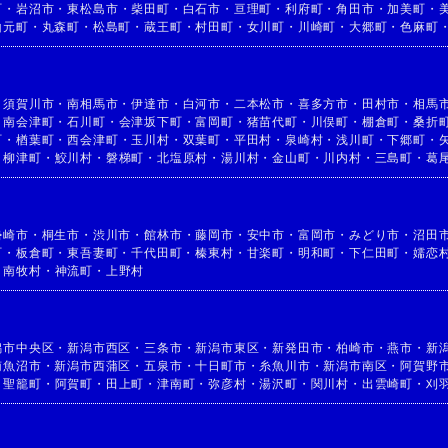
町
・
岩沼市
・
東松島市
・
柴田町
・
白石市
・
亘理町
・
利府町
・
角田市
・
加美町
・
山元町
・
丸森町
・
松島町
・
蔵王町
・
村田町
・
女川町
・
川崎町
・
大郷町
・
色麻町
・
須賀川市
・
南相馬市
・
伊達市
・
白河市
・
二本松市
・
喜多方市
・
田村市
・
相馬
・
南会津町
・
石川町
・
会津坂下町
・
富岡町
・
猪苗代町
・
川俣町
・
棚倉町
・
桑折
町
・
楢葉町
・
西会津町
・
玉川村
・
双葉町
・
平田村
・
泉崎村
・
浅川町
・
下郷町
・
・
柳津町
・
鮫川村
・
磐梯町
・
北塩原村
・
湯川村
・
金山町
・
川内村
・
三島町
・
葛
勢崎市
・
桐生市
・
渋川市
・
館林市
・
藤岡市
・
安中市
・
富岡市
・
みどり市
・
沼田
町
・
板倉町
・
東吾妻町
・
千代田町
・
榛東村
・
甘楽町
・
明和町
・
下仁田町
・
嬬恋
・
南牧村
・
神流町
・
上野村
潟市中央区
・
新潟市西区
・
三条市
・
新潟市東区
・
新発田市
・
柏崎市
・
燕市
・
新
南魚沼市
・
新潟市西蒲区
・
五泉市
・
十日町市
・
糸魚川市
・
新潟市南区
・
阿賀野
・
聖籠町
・
阿賀町
・
田上町
・
津南町
・
弥彦村
・
湯沢町
・
関川村
・
出雲崎町
・
刈