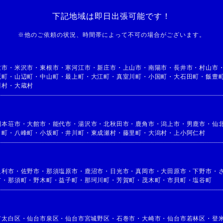
下記地域は即日出張可能です！
※
他のご依頼の状況、時間帯によって不可の場合がございます。
童市
・
米沢市
・
東根市
・
寒河江市
・
新庄市
・
上山市
・
南陽市
・
長井市
・
村山市
鷹町
・
山辺町
・
中山町
・
最上町
・
大江町
・
真室川町
・
小国町
・
大石田町
・
飯豊
川村
・
大蔵村
利本荘市
・
大館市
・
能代市
・
湯沢市
・
北秋田市
・
鹿角市
・
潟上市
・
男鹿市
・
仙
目町
・
八峰町
・
小坂町
・
井川町
・
東成瀬村
・
藤里町
・
大潟村
・
上小阿仁村
足利市
・
佐野市
・
那須塩原市
・
鹿沼市
・
日光市
・
真岡市
・
大田原市
・
下野市
・
市
・
那須町
・
野木町
・
益子町
・
那珂川町
・
芳賀町
・
茂木町
・
市貝町
・
塩谷町
市太白区
・
仙台市泉区
・
仙台市宮城野区
・
石巻市
・
大崎市
・
仙台市若林区
・
登