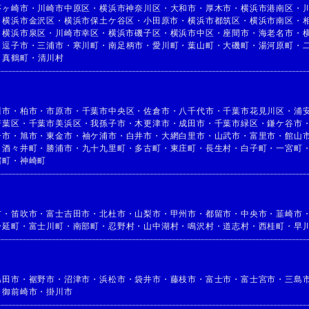
茅ヶ崎市
・
川崎市中原区
・
横浜市神奈川区
・
大和市
・
厚木市
・
横浜市港南区
・
・
横浜市金沢区
・
横浜市保土ケ谷区
・
小田原市
・
横浜市都筑区
・
横浜市南区
・
・
横浜市泉区
・
川崎市幸区
・
横浜市磯子区
・
横浜市中区
・
座間市
・
海老名市
・
・
逗子市
・
三浦市
・
寒川町
・
南足柄市
・
愛川町
・
葉山町
・
大磯町
・
湯河原町
・
・
真鶴町
・
清川村
川市
・
柏市
・
市原市
・
千葉市中央区
・
佐倉市
・
八千代市
・
千葉市花見川区
・
浦
若葉区
・
千葉市美浜区
・
我孫子市
・
木更津市
・
成田市
・
千葉市緑区
・
鎌ケ谷市
子市
・
旭市
・
東金市
・
袖ケ浦市
・
白井市
・
大網白里市
・
山武市
・
富里市
・
館山
・
酒々井町
・
勝浦市
・
九十九里町
・
多古町
・
東庄町
・
長生村
・
白子町
・
一宮町
宿町
・
神崎町
市
・
笛吹市
・
富士吉田市
・
北杜市
・
山梨市
・
甲州市
・
都留市
・
中央市
・
韮崎市
身延町
・
富士川町
・
南部町
・
忍野村
・
山中湖村
・
鳴沢村
・
道志村
・
西桂町
・
早
島田市
・
裾野市
・
沼津市
・
浜松市
・
袋井市
・
藤枝市
・
富士市
・
富士宮市
・
三島
・
御前崎市
・
掛川市