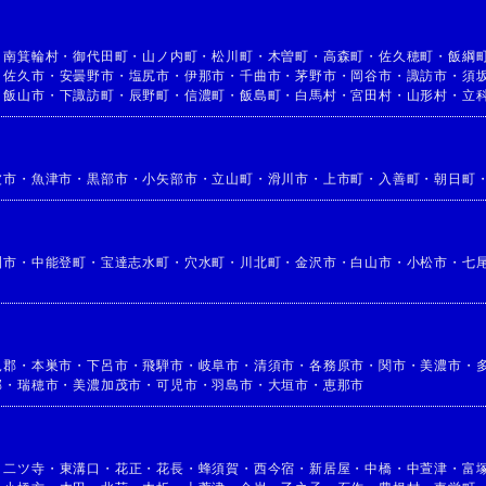
・
南箕輪村
・
御代田町
・
山ノ内町
・
松川町
・
木曽町
・
高森町
・
佐久穂町
・
飯綱
・
佐久市
・
安曇野市
・
塩尻市
・
伊那市
・
千曲市
・
茅野市
・
岡谷市
・
諏訪市
・
須
・
飯山市
・
下諏訪町
・
辰野町
・
信濃町
・
飯島町
・
白馬村
・
宮田村
・
山形村
・
立
波市
・
魚津市
・
黒部市
・
小矢部市
・
立山町
・
滑川市
・
上市町
・
入善町
・
朝日町
洲市
・
中能登町
・
宝達志水町
・
穴水町
・
川北町
・
金沢市
・
白山市
・
小松市
・
七
児郡
・
本巣市
・
下呂市
・
飛騨市
・
岐阜市
・
清須市
・
各務原市
・
関市
・
美濃市
・
郡
・
瑞穂市
・
美濃加茂市
・
可児市
・
羽島市
・
大垣市
・
恵那市
・
二ツ寺
・
東溝口
・
花正
・
花長
・
蜂須賀
・
西今宿
・
新居屋
・
中橋
・
中萱津
・
富