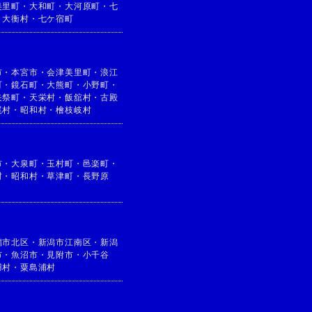
美里町
・
大和町
・
大河原町
・
七
・
大衡村
・
七ケ宿町
市
・
本宮市
・
会津美里町
・
浪江
町
・
鏡石町
・
大熊町
・
小野町
・
矢祭町
・
天栄村
・
飯舘村
・
古殿
尾村
・
昭和村
・
檜枝岐村
市
・
大泉町
・
玉村町
・
邑楽町
・
村
・
昭和村
・
草津町
・
長野原
潟市北区
・
新潟市江南区
・
新潟
市
・
魚沼市
・
見附市
・
小千谷
羽村
・
粟島浦村