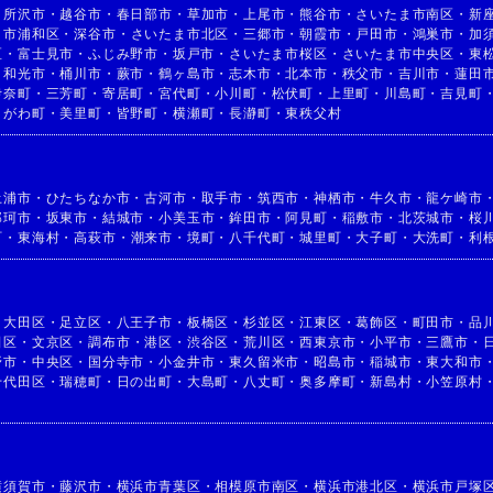
・
所沢市
・
越谷市
・
春日部市
・
草加市
・
上尾市
・
熊谷市
・
さいたま市南区
・
新
ま市浦和区
・
深谷市
・
さいたま市北区
・
三郷市
・
朝霞市
・
戸田市
・
鴻巣市
・
加
区
・
富士見市
・
ふじみ野市
・
坂戸市
・
さいたま市桜区
・
さいたま市中央区
・
東
・
和光市
・
桶川市
・
蕨市
・
鶴ヶ島市
・
志木市
・
北本市
・
秩父市
・
吉川市
・
蓮田
伊奈町
・
三芳町
・
寄居町
・
宮代町
・
小川町
・
松伏町
・
上里町
・
川島町
・
吉見町
きがわ町
・
美里町
・
皆野町
・
横瀬町
・
長瀞町
・
東秩父村
土浦市
・
ひたちなか市
・
古河市
・
取手市
・
筑西市
・
神栖市
・
牛久市
・
龍ケ崎市
那珂市
・
坂東市
・
結城市
・
小美玉市
・
鉾田市
・
阿見町
・
稲敷市
・
北茨城市
・
桜
町
・
東海村
・
高萩市
・
潮来市
・
境町
・
八千代町
・
城里町
・
大子町
・
大洗町
・
利
・
大田区
・
足立区
・
八王子市
・
板橋区
・
杉並区
・
江東区
・
葛飾区
・
町田市
・
品
田区
・
文京区
・
調布市
・
港区
・
渋谷区
・
荒川区
・
西東京市
・
小平市
・
三鷹市
・
野市
・
中央区
・
国分寺市
・
小金井市
・
東久留米市
・
昭島市
・
稲城市
・
東大和市
千代田区
・
瑞穂町
・
日の出町
・
大島町
・
八丈町
・
奥多摩町
・
新島村
・
小笠原村
横須賀市
・
藤沢市
・
横浜市青葉区
・
相模原市南区
・
横浜市港北区
・
横浜市戸塚