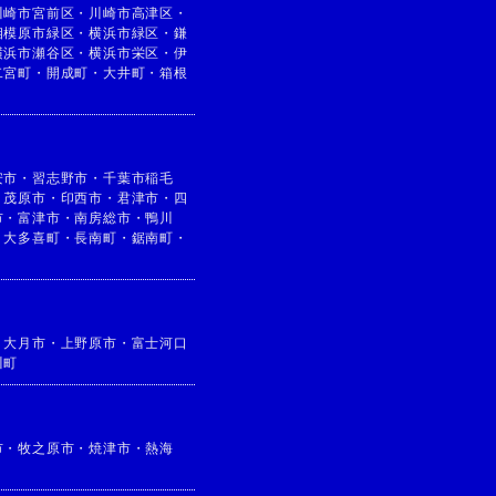
川崎市宮前区
・
川崎市高津区
・
相模原市緑区
・
横浜市緑区
・
鎌
横浜市瀬谷区
・
横浜市栄区
・
伊
二宮町
・
開成町
・
大井町
・
箱根
安市
・
習志野市
・
千葉市稲毛
・
茂原市
・
印西市
・
君津市
・
四
市
・
富津市
・
南房総市
・
鴨川
・
大多喜町
・
長南町
・
鋸南町
・
・
大月市
・
上野原市
・
富士河口
川町
市
・
牧之原市
・
焼津市
・
熱海