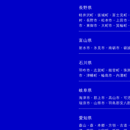
長野県
軽井沢町
・
坂城町
・
富士見町
村
・
長野市
・
松本市
・
上田市
市
・
東御市
・
大町市
・
箕輪町
富山県
射水市
・
氷見市
・
南砺市
・
砺
石川県
羽咋市
・
志賀町
・
能登町
・
珠
市
・
津幡町
・
輪島市
・
内灘町
岐阜県
海津市
・
郡上市
・
高山市
・
可
瑞浪市
・
山県市
・
羽島郡安八
愛知県
森山
・
森
・
本郷
・
方領
・
古道