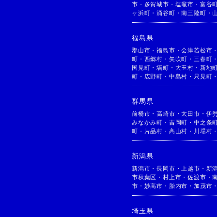
市
・
多賀城市
・
塩竈市
・
富谷
ヶ浜町
・
涌谷町
・
南三陸町
・
福島県
郡山市
・
福島市
・
会津若松市
町
・
西郷村
・
矢吹町
・
三春町
国見町
・
塙町
・
大玉村
・
新地
町
・
広野町
・
中島村
・
只見町
群馬県
前橋市
・
高崎市
・
太田市
・
伊
みなかみ町
・
吉岡町
・
中之条
町
・
片品村
・
高山村
・
川場村
新潟県
新潟市
・
長岡市
・
上越市
・
新
市秋葉区
・
村上市
・
佐渡市
・
市
・
妙高市
・
胎内市
・
加茂市
埼玉県