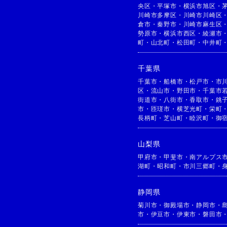
央区
・
平塚市
・
横浜市旭区
・
川崎市多摩区
・
川崎市川崎区
倉市
・
秦野市
・
川崎市麻生区
勢原市
・
横浜市西区
・
綾瀬市
町
・
山北町
・
松田町
・
中井町
千葉県
千葉市
・
船橋市
・
松戸市
・
市
区
・
流山市
・
野田市
・
千葉市
街道市
・
八街市
・
香取市
・
銚
市
・
匝瑳市
・
横芝光町
・
栄町
長柄町
・
芝山町
・
睦沢町
・
御
山梨県
甲府市
・
甲斐市
・
南アルプス
湖町
・
昭和町
・
市川三郷町
・
静岡県
菊川市
・
御殿場市
・
静岡市
・
市
・
伊豆市
・
伊東市
・
磐田市