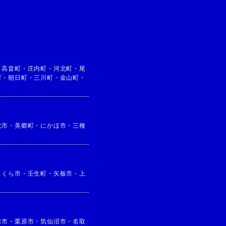
・
高畠町
・
庄内町
・
河北町
・
尾
町
・
朝日町
・
三川町
・
金山町
・
北市
・
美郷町
・
にかほ市
・
三種
さくら市
・
壬生町
・
矢板市
・
上
米市
・
栗原市
・
気仙沼市
・
名取