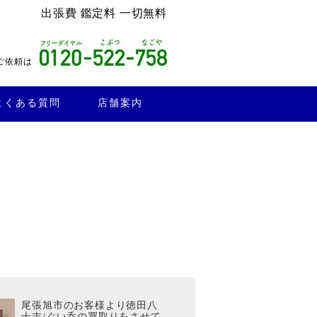
出張費 鑑定料 一切無料
ご依頼は
よくある質問
店舗案内
尾張旭市のお客様より徳田八
十吉/ぐい呑の買取りをさせて