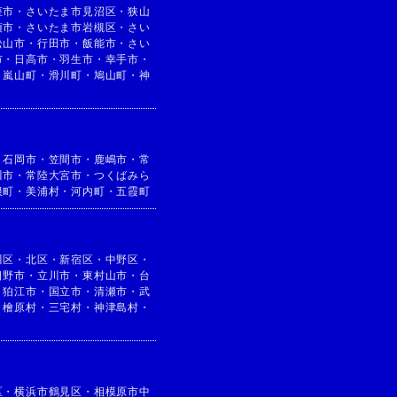
座市
・
さいたま市見沼区
・
狭山
須市
・
さいたま市岩槻区
・
さい
松山市
・
行田市
・
飯能市
・
さい
市
・
日高市
・
羽生市
・
幸手市
・
・
嵐山町
・
滑川町
・
鳩山町
・
神
・
石岡市
・
笠間市
・
鹿嶋市
・
常
川市
・
常陸大宮市
・
つくばみら
根町
・
美浦村
・
河内町
・
五霞町
川区
・
北区
・
新宿区
・
中野区
・
日野市
・
立川市
・
東村山市
・
台
・
狛江市
・
国立市
・
清瀬市
・
武
・
檜原村
・
三宅村
・
神津島村
・
区
・
横浜市鶴見区
・
相模原市中