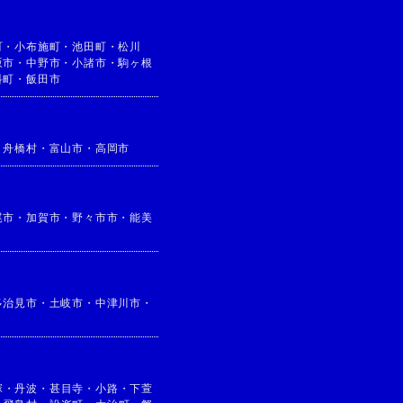
町
・
小布施町
・
池田町
・
松川
坂市
・
中野市
・
小諸市
・
駒ヶ根
科町
・
飯田市
・
舟橋村
・
富山市
・
高岡市
尾市
・
加賀市
・
野々市市
・
能美
多治見市
・
土岐市
・
中津川市
・
塚
・
丹波
・
甚目寺
・
小路
・
下萱