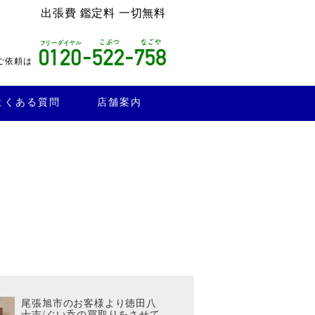
出張費 鑑定料 一切無料
ご依頼は
よくある質問
店舗案内
尾張旭市のお客様より徳田八
十吉/ぐい呑の買取りをさせて