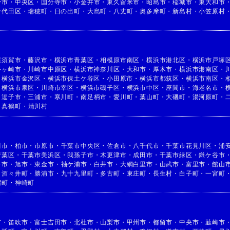
野市
・
中央区
・
国分寺市
・
小金井市
・
東久留米市
・
昭島市
・
稲城市
・
東大和市
千代田区
・
瑞穂町
・
日の出町
・
大島町
・
八丈町
・
奥多摩町
・
新島村
・
小笠原村
横須賀市
・
藤沢市
・
横浜市青葉区
・
相模原市南区
・
横浜市港北区
・
横浜市戸塚
茅ヶ崎市
・
川崎市中原区
・
横浜市神奈川区
・
大和市
・
厚木市
・
横浜市港南区
・
・
横浜市金沢区
・
横浜市保土ケ谷区
・
小田原市
・
横浜市都筑区
・
横浜市南区
・
・
横浜市泉区
・
川崎市幸区
・
横浜市磯子区
・
横浜市中区
・
座間市
・
海老名市
・
・
逗子市
・
三浦市
・
寒川町
・
南足柄市
・
愛川町
・
葉山町
・
大磯町
・
湯河原町
・
・
真鶴町
・
清川村
川市
・
柏市
・
市原市
・
千葉市中央区
・
佐倉市
・
八千代市
・
千葉市花見川区
・
浦
若葉区
・
千葉市美浜区
・
我孫子市
・
木更津市
・
成田市
・
千葉市緑区
・
鎌ケ谷市
子市
・
旭市
・
東金市
・
袖ケ浦市
・
白井市
・
大網白里市
・
山武市
・
富里市
・
館山
・
酒々井町
・
勝浦市
・
九十九里町
・
多古町
・
東庄町
・
長生村
・
白子町
・
一宮町
宿町
・
神崎町
市
・
笛吹市
・
富士吉田市
・
北杜市
・
山梨市
・
甲州市
・
都留市
・
中央市
・
韮崎市