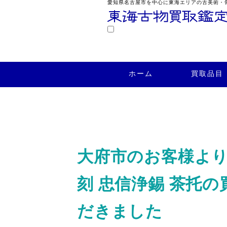
愛知県名古屋市を中心に東海エリアの古美術・
鑑定
ホーム
買取品目
買取実績
ホーム
買取品目
大府市のお客様より
刻 忠信浄錫 茶托
だきました