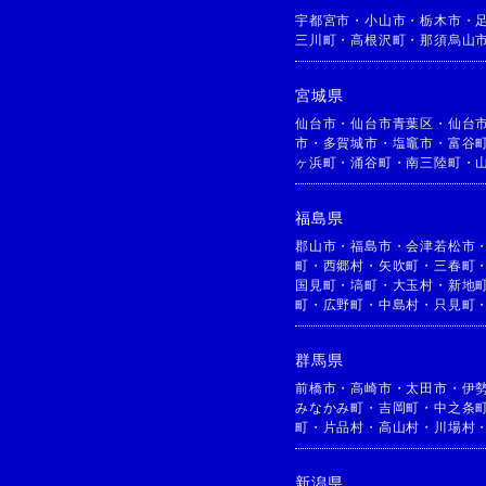
宇都宮市
・
小山市
・
栃木市
・
三川町
・
高根沢町
・
那須烏山
宮城県
仙台市
・
仙台市青葉区
・
仙台
市
・
多賀城市
・
塩竈市
・
富谷
ヶ浜町
・
涌谷町
・
南三陸町
・
福島県
郡山市
・
福島市
・
会津若松市
町
・
西郷村
・
矢吹町
・
三春町
国見町
・
塙町
・
大玉村
・
新地
町
・
広野町
・
中島村
・
只見町
群馬県
前橋市
・
高崎市
・
太田市
・
伊
みなかみ町
・
吉岡町
・
中之条
町
・
片品村
・
高山村
・
川場村
新潟県