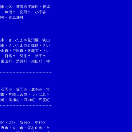
潟市北区
・
新潟市江南区
・
新潟
市
・
魚沼市
・
見附市
・
小千谷
羽村
・
粟島浦村
座市
・
さいたま市見沼区
・
狭山
須市
・
さいたま市岩槻区
・
さい
松山市
・
行田市
・
飯能市
・
さい
市
・
日高市
・
羽生市
・
幸手市
・
・
嵐山町
・
滑川町
・
鳩山町
・
神
・
石岡市
・
笠間市
・
鹿嶋市
・
常
川市
・
常陸大宮市
・
つくばみら
根町
・
美浦村
・
河内町
・
五霞町
川区
・
北区
・
新宿区
・
中野区
・
日野市
・
立川市
・
東村山市
・
台