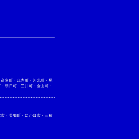
・
高畠町
・
庄内町
・
河北町
・
尾
町
・
朝日町
・
三川町
・
金山町
・
北市
・
美郷町
・
にかほ市
・
三種