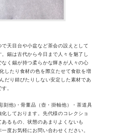
つで天目台や小盆など茶会の設えとして
す。錫は古代から今日まで人々を魅了し
でなく錫が持つ柔らかな輝きが人々の心
浄化したり食材の色を際立たせて食欲を増
ずんだり錆びたりしない安定した素材であ
です。
彫刻他)・骨董品（壺・掛軸他）・茶道具
強化しております。先代様のコレクショ
てあるもの、状態のあまりよくないも
非一度お気軽にお問い合わせください。