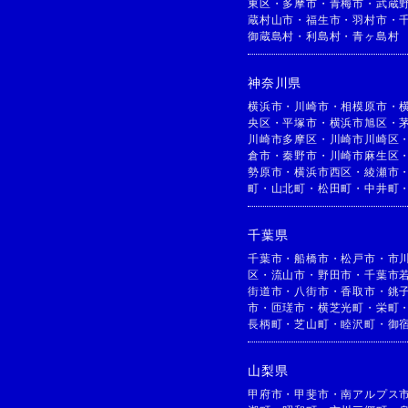
東区
・
多摩市
・
青梅市
・
武蔵
蔵村山市
・
福生市
・
羽村市
・
御蔵島村
・
利島村
・
青ヶ島村
神奈川県
横浜市
・
川崎市
・
相模原市
・
央区
・
平塚市
・
横浜市旭区
・
川崎市多摩区
・
川崎市川崎区
倉市
・
秦野市
・
川崎市麻生区
勢原市
・
横浜市西区
・
綾瀬市
町
・
山北町
・
松田町
・
中井町
千葉県
千葉市
・
船橋市
・
松戸市
・
市
区
・
流山市
・
野田市
・
千葉市
街道市
・
八街市
・
香取市
・
銚
市
・
匝瑳市
・
横芝光町
・
栄町
長柄町
・
芝山町
・
睦沢町
・
御
山梨県
甲府市
・
甲斐市
・
南アルプス