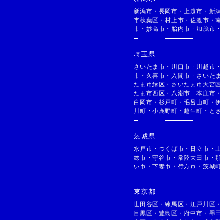
新潟市
・
長岡市
・
上越市
・
新
市秋葉区
・
村上市
・
佐渡市
・
市
・
妙高市
・
胎内市
・
加茂市
埼玉県
さいたま市
・
川口市
・
川越市
市
・
久喜市
・
入間市
・
さいた
たま市緑区
・
さいたま市大宮
たま市西区
・
八潮市
・
本庄市
白岡市
・
杉戸町
・
毛呂山町
・
川町
・
小鹿野町
・
越生町
・
と
茨城県
水戸市
・
つくば市
・
日立市
・
総市
・
守谷市
・
常陸太田市
・
い市
・
下妻市
・
行方市
・
茨城
東京都
世田谷区
・
練馬区
・
江戸川区
目黒区
・
豊島区
・
府中市
・
墨