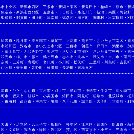
潟市中央区
・
新潟市西区
・
三条市
・
新潟市東区
・
新発田市
・
柏崎市
・
燕市
・
新
南魚沼市
・
新潟市西蒲区
・
五泉市
・
十日町市
・
糸魚川市
・
新潟市南区
・
阿賀野
・
聖籠町
・
阿賀町
・
田上町
・
津南町
・
弥彦村
・
湯沢町
・
関川村
・
出雲崎町
・
刈
・
所沢市
・
越谷市
・
春日部市
・
草加市
・
上尾市
・
熊谷市
・
さいたま市南区
・
新
ま市浦和区
・
深谷市
・
さいたま市北区
・
三郷市
・
朝霞市
・
戸田市
・
鴻巣市
・
加
区
・
富士見市
・
ふじみ野市
・
坂戸市
・
さいたま市桜区
・
さいたま市中央区
・
東
・
和光市
・
桶川市
・
蕨市
・
鶴ヶ島市
・
志木市
・
北本市
・
秩父市
・
吉川市
・
蓮田
伊奈町
・
三芳町
・
寄居町
・
宮代町
・
小川町
・
松伏町
・
上里町
・
川島町
・
吉見町
きがわ町
・
美里町
・
皆野町
・
横瀬町
・
長瀞町
・
東秩父村
土浦市
・
ひたちなか市
・
古河市
・
取手市
・
筑西市
・
神栖市
・
牛久市
・
龍ケ崎市
那珂市
・
坂東市
・
結城市
・
小美玉市
・
鉾田市
・
阿見町
・
稲敷市
・
北茨城市
・
桜
町
・
東海村
・
高萩市
・
潮来市
・
境町
・
八千代町
・
城里町
・
大子町
・
大洗町
・
利
・
大田区
・
足立区
・
八王子市
・
板橋区
・
杉並区
・
江東区
・
葛飾区
・
町田市
・
品
田区
・
文京区
・
調布市
・
港区
・
渋谷区
・
荒川区
・
西東京市
・
小平市
・
三鷹市
・