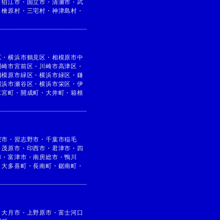
・
狛江市
・
国立市
・
清瀬市
・
武
・
檜原村
・
三宅村
・
神津島村
・
区
・
横浜市鶴見区
・
相模原市中
川崎市宮前区
・
川崎市高津区
・
相模原市緑区
・
横浜市緑区
・
鎌
横浜市瀬谷区
・
横浜市栄区
・
伊
二宮町
・
開成町
・
大井町
・
箱根
安市
・
習志野市
・
千葉市稲毛
・
茂原市
・
印西市
・
君津市
・
四
市
・
富津市
・
南房総市
・
鴨川
・
大多喜町
・
長南町
・
鋸南町
・
・
大月市
・
上野原市
・
富士河口