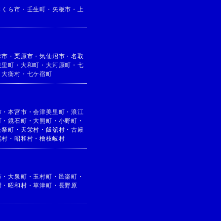
さくら市
・
壬生町
・
矢板市
・
上
米市
・
栗原市
・
気仙沼市
・
名取
美里町
・
大和町
・
大河原町
・
七
・
大衡村
・
七ケ宿町
市
・
本宮市
・
会津美里町
・
浪江
町
・
鏡石町
・
大熊町
・
小野町
・
矢祭町
・
天栄村
・
飯舘村
・
古殿
尾村
・
昭和村
・
檜枝岐村
市
・
大泉町
・
玉村町
・
邑楽町
・
村
・
昭和村
・
草津町
・
長野原