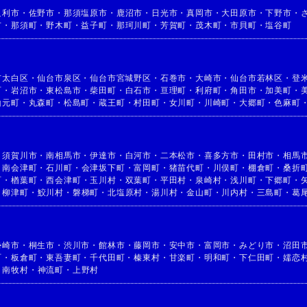
足利市
・
佐野市
・
那須塩原市
・
鹿沼市
・
日光市
・
真岡市
・
大田原市
・
下野市
・
市
・
那須町
・
野木町
・
益子町
・
那珂川町
・
芳賀町
・
茂木町
・
市貝町
・
塩谷町
市太白区
・
仙台市泉区
・
仙台市宮城野区
・
石巻市
・
大崎市
・
仙台市若林区
・
登
町
・
岩沼市
・
東松島市
・
柴田町
・
白石市
・
亘理町
・
利府町
・
角田市
・
加美町
・
山元町
・
丸森町
・
松島町
・
蔵王町
・
村田町
・
女川町
・
川崎町
・
大郷町
・
色麻町
・
須賀川市
・
南相馬市
・
伊達市
・
白河市
・
二本松市
・
喜多方市
・
田村市
・
相馬
・
南会津町
・
石川町
・
会津坂下町
・
富岡町
・
猪苗代町
・
川俣町
・
棚倉町
・
桑折
町
・
楢葉町
・
西会津町
・
玉川村
・
双葉町
・
平田村
・
泉崎村
・
浅川町
・
下郷町
・
・
柳津町
・
鮫川村
・
磐梯町
・
北塩原村
・
湯川村
・
金山町
・
川内村
・
三島町
・
葛
勢崎市
・
桐生市
・
渋川市
・
館林市
・
藤岡市
・
安中市
・
富岡市
・
みどり市
・
沼田
町
・
板倉町
・
東吾妻町
・
千代田町
・
榛東村
・
甘楽町
・
明和町
・
下仁田町
・
嬬恋
・
南牧村
・
神流町
・
上野村