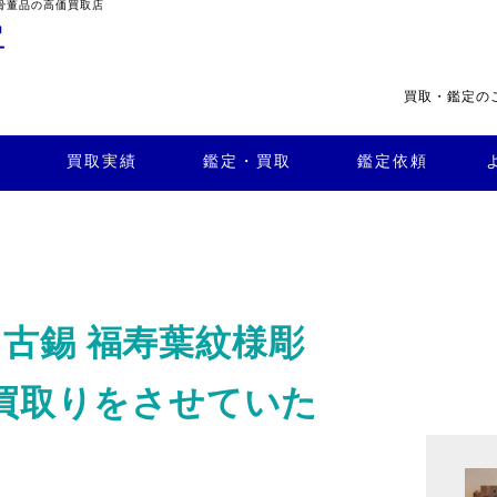
骨董品の高価買取店
買取・鑑定の
・買
よくある
取
鑑定依頼
質問
店舗案内
買取実績
鑑定・買取
鑑定依頼
古錫 福寿葉紋様彫
の買取りをさせていた