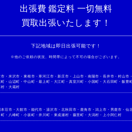
出張費 鑑定料 一切無料
買取出張いたします！
下記地域は即日出張可能です！
※
他のご依頼の状況、時間帯によって不可の場合がございます。
童市
・
米沢市
・
東根市
・
寒河江市
・
新庄市
・
上山市
・
南陽市
・
長井市
・
村山市
鷹町
・
山辺町
・
中山町
・
最上町
・
大江町
・
真室川町
・
小国町
・
大石田町
・
飯豊
川村
・
大蔵村
利本荘市
・
大館市
・
能代市
・
湯沢市
・
北秋田市
・
鹿角市
・
潟上市
・
男鹿市
・
仙
目町
・
八峰町
・
小坂町
・
井川町
・
東成瀬村
・
藤里町
・
大潟村
・
上小阿仁村