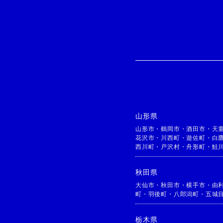
山形県
山形市
・
鶴岡市
・
酒田市
・
天
花沢市
・
川西町
・
遊佐町
・
白
西川町
・
戸沢村
・
舟形町
・
鮭
秋田県
大仙市
・
秋田市
・
横手市
・
由
町
・
羽後町
・
八郎潟町
・
五城
栃木県