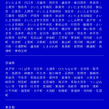
さいたま市
・
川口市
・
川越市
・
所沢市
・
越谷市
・
春日部市
・
草加市
・
上尾市
・
熊谷市
・
さいたま市南区
・
新座市
・
さいたま市見沼区
・
狭山
市
・
久喜市
・
入間市
・
さいたま市浦和区
・
深谷市
・
さいたま市北区
・
三郷市
・
朝霞市
・
戸田市
・
鴻巣市
・
加須市
・
さいたま市岩槻区
・
さい
たま市緑区
・
さいたま市大宮区
・
富士見市
・
ふじみ野市
・
坂戸市
・
さ
いたま市桜区
・
さいたま市中央区
・
東松山市
・
行田市
・
飯能市
・
さい
たま市西区
・
八潮市
・
本庄市
・
和光市
・
桶川市
・
蕨市
・
鶴ヶ島市
・
志
木市
・
北本市
・
秩父市
・
吉川市
・
蓮田市
・
日高市
・
羽生市
・
幸手市
・
白岡市
・
杉戸町
・
毛呂山町
・
伊奈町
・
三芳町
・
寄居町
・
宮代町
・
小川
町
・
松伏町
・
上里町
・
川島町
・
吉見町
・
嵐山町
・
滑川町
・
鳩山町
・
神
川町
・
小鹿野町
・
越生町
・
ときがわ町
・
美里町
・
皆野町
・
横瀬町
・
長
瀞町
・
東秩父村
茨城県
水戸市
・
つくば市
・
日立市
・
土浦市
・
ひたちなか市
・
古河市
・
取手
市
・
筑西市
・
神栖市
・
牛久市
・
龍ケ崎市
・
石岡市
・
笠間市
・
鹿嶋市
・
常総市
・
守谷市
・
常陸太田市
・
那珂市
・
坂東市
・
結城市
・
小美玉市
・
鉾田市
・
阿見町
・
稲敷市
・
北茨城市
・
桜川市
・
常陸大宮市
・
つくばみ
らい市
・
下妻市
・
行方市
・
茨城町
・
東海村
・
高萩市
・
潮来市
・
境町
・
八千代町
・
城里町
・
大子町
・
大洗町
・
利根町
・
美浦村
・
河内町
・
五霞
町
東京都