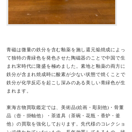
青磁は微量の鉄分を含む釉薬を施し還元焔焼成によっ
て独特の青緑色を発色させた陶磁器のことで中国で生
まれ宋時代に隆盛を極めました。素地と釉薬の両方に
鉄分が含まれ焼成時に酸素が少ない状態で焼くことで
鉄分が化学反応を起こし深みのある美しい青緑色が生
まれます。
東海古物買取鑑定では、美術品(絵画・彫刻他)・骨董
品（壺・掛軸他）・茶道具（茶碗・花瓶・香炉・釜
他）の買取を強化しております。先代様のコレクショ