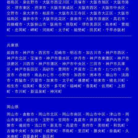
都島区
・
泉佐野市
・
大阪市西淀川区
・
貝塚市
・
大阪市旭区
・
大阪市港
区
・
堺市東区
・
摂津市
・
大阪市東成区
・
大阪市西区
・
大阪市中央区
・
交野市
・
泉大津市
・
柏原市
・
大阪市天王寺区
・
大阪市大正区
・
大阪市
福島区
・
藤井寺市
・
大阪市此花区
・
泉南市
・
大阪市浪速区
・
高石市
・
四條畷市
・
大阪狭山市
・
阪南市
・
熊取町
・
堺市美原区
・
島本町
・
豊能
町
・
忠岡町
・
岬町
・
河南町
・
太子町
・
能勢町
・
田尻町
・
千早赤阪村
兵庫県
姫路市
・
神戸市
・
西宮市
・
尼崎市
・
明石市
・
加古川市
・
神戸市西区
・
神戸市北区
・
宝塚市
・
神戸市垂水区
・
伊丹市
・
神戸市東灘区
・
神戸市
須磨区
・
川西市
・
神戸市灘区
・
神戸市中央区
・
三田市
・
神戸市兵庫
区
・
神戸市長田区
・
高砂市
・
豊岡市
・
芦屋市
・
三木市
・
たつの市
・
丹
波市
・
赤穂市
・
南あわじ市
・
小野市
・
加西市
・
洲本市
・
篠山市
・
淡路
市
・
西脇市
・
宍粟市
・
加東市
・
太子町
・
播磨町
・
朝来市
・
猪名川町
・
相生市
・
稲美町
・
養父市
・
多可町
・
福崎町
・
香美町
・
佐用町
・
上郡
町
・
市川町
・
新温泉町
・
神河町
岡山県
岡山市
・
倉敷市
・
岡山市北区
・
岡山市南区
・
岡山市中区
・
津山市
・
岡
山市東区
・
総社市
・
玉野市
・
笠岡市
・
真庭市
・
井原市
・
瀬戸内市
・
赤
磐市
・
備前市
・
浅口市
・
新見市
・
高梁市
・
美作市
・
美咲町
・
和気町
・
吉備中央町
・
矢掛町
・
鏡野町
・
早島町
・
里庄町
・
勝央町
・
奈義町
・
久
米南町
・
西粟倉村
・
新庄村