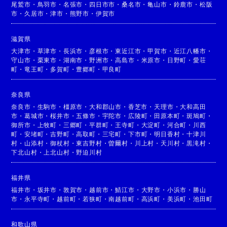
尾鷲市
・
鳥羽市
・
名張市
・
四日市市
・
桑名市
・
亀山市
・
鈴鹿市
・
松阪
市
・
久居市
・
津市
・
熊野市
・
伊賀市
滋賀県
大津市
・
草津市
・
長浜市
・
彦根市
・
東近江市
・
甲賀市
・
近江八幡市
・
守山市
・
栗東市
・
湖南市
・
野洲市
・
高島市
・
米原市
・
日野町
・
愛荘
町
・
竜王町
・
多賀町
・
豊郷町
・
甲良町
奈良県
奈良市
・
生駒市
・
橿原市
・
大和郡山市
・
香芝市
・
天理市
・
大和高田
市
・
葛城市
・
桜井市
・
五條市
・
宇陀市
・
広陵町
・
田原本町
・
斑鳩町
・
御所市
・
上牧町
・
三郷町
・
平群町
・
王寺町
・
大淀町
・
河合町
・
川西
町
・
安堵町
・
吉野町
・
高取町
・
三宅町
・
下市町
・
明日香村
・
十津川
村
・
山添村
・
御杖村
・
東吉野村
・
曽爾村
・
川上村
・
天川村
・
黒滝村
・
下北山村
・
上北山村
・
野迫川村
福井県
福井市
・
坂井市
・
敦賀市
・
越前市
・
鯖江市
・
大野市
・
小浜市
・
勝山
市
・
永平寺町
・
越前町
・
若狭町
・
南越前町
・
高浜町
・
美浜町
・
池田町
和歌山県