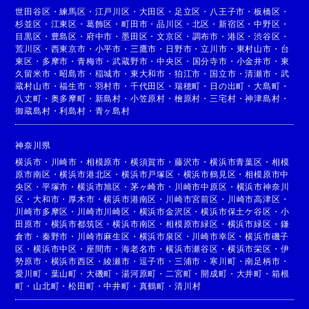
世田谷区
・
練馬区
・
江戸川区
・
大田区
・
足立区
・
八王子市
・
板橋区
・
杉並区
・
江東区
・
葛飾区
・
町田市
・
品川区
・
北区
・
新宿区
・
中野区
・
目黒区
・
豊島区
・
府中市
・
墨田区
・
文京区
・
調布市
・
港区
・
渋谷区
・
荒川区
・
西東京市
・
小平市
・
三鷹市
・
日野市
・
立川市
・
東村山市
・
台
東区
・
多摩市
・
青梅市
・
武蔵野市
・
中央区
・
国分寺市
・
小金井市
・
東
久留米市
・
昭島市
・
稲城市
・
東大和市
・
狛江市
・
国立市
・
清瀬市
・
武
蔵村山市
・
福生市
・
羽村市
・
千代田区
・
瑞穂町
・
日の出町
・
大島町
・
八丈町
・
奥多摩町
・
新島村
・
小笠原村
・
檜原村
・
三宅村
・
神津島村
・
御蔵島村
・
利島村
・
青ヶ島村
神奈川県
横浜市
・
川崎市
・
相模原市
・
横須賀市
・
藤沢市
・
横浜市青葉区
・
相模
原市南区
・
横浜市港北区
・
横浜市戸塚区
・
横浜市鶴見区
・
相模原市中
央区
・
平塚市
・
横浜市旭区
・
茅ヶ崎市
・
川崎市中原区
・
横浜市神奈川
区
・
大和市
・
厚木市
・
横浜市港南区
・
川崎市宮前区
・
川崎市高津区
・
川崎市多摩区
・
川崎市川崎区
・
横浜市金沢区
・
横浜市保土ケ谷区
・
小
田原市
・
横浜市都筑区
・
横浜市南区
・
相模原市緑区
・
横浜市緑区
・
鎌
倉市
・
秦野市
・
川崎市麻生区
・
横浜市泉区
・
川崎市幸区
・
横浜市磯子
区
・
横浜市中区
・
座間市
・
海老名市
・
横浜市瀬谷区
・
横浜市栄区
・
伊
勢原市
・
横浜市西区
・
綾瀬市
・
逗子市
・
三浦市
・
寒川町
・
南足柄市
・
愛川町
・
葉山町
・
大磯町
・
湯河原町
・
二宮町
・
開成町
・
大井町
・
箱根
町
・
山北町
・
松田町
・
中井町
・
真鶴町
・
清川村