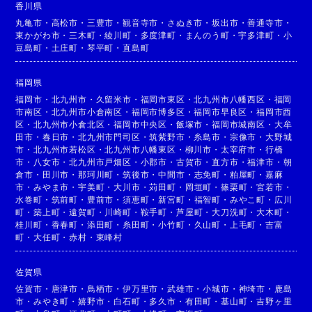
香川県
丸亀市
・
高松市
・
三豊市
・
観音寺市
・
さぬき市
・
坂出市
・
善通寺市
・
東かがわ市
・
三木町
・
綾川町
・
多度津町
・
まんのう町
・
宇多津町
・
小
豆島町
・
土庄町
・
琴平町
・
直島町
福岡県
福岡市
・
北九州市
・
久留米市
・
福岡市東区
・
北九州市八幡西区
・
福岡
市南区
・
北九州市小倉南区
・
福岡市博多区
・
福岡市早良区
・
福岡市西
区
・
北九州市小倉北区
・
福岡市中央区
・
飯塚市
・
福岡市城南区
・
大牟
田市
・
春日市
・
北九州市門司区
・
筑紫野市
・
糸島市
・
宗像市
・
大野城
市
・
北九州市若松区
・
北九州市八幡東区
・
柳川市
・
太宰府市
・
行橋
市
・
八女市
・
北九州市戸畑区
・
小郡市
・
古賀市
・
直方市
・
福津市
・
朝
倉市
・
田川市
・
那珂川町
・
筑後市
・
中間市
・
志免町
・
粕屋町
・
嘉麻
市
・
みやま市
・
宇美町
・
大川市
・
苅田町
・
岡垣町
・
篠栗町
・
宮若市
・
水巻町
・
筑前町
・
豊前市
・
須恵町
・
新宮町
・
福智町
・
みやこ町
・
広川
町
・
築上町
・
遠賀町
・
川崎町
・
鞍手町
・
芦屋町
・
大刀洗町
・
大木町
・
桂川町
・
香春町
・
添田町
・
糸田町
・
小竹町
・
久山町
・
上毛町
・
吉富
町
・
大任町
・
赤村
・
東峰村
佐賀県
佐賀市
・
唐津市
・
鳥栖市
・
伊万里市
・
武雄市
・
小城市
・
神埼市
・
鹿島
市
・
みやき町
・
嬉野市
・
白石町
・
多久市
・
有田町
・
基山町
・
吉野ヶ里