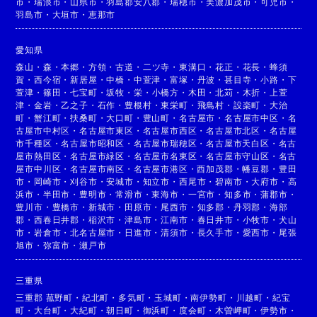
市
・
瑞浪市
・
山県市
・
羽島郡安八郡
・
瑞穂市
・
美濃加茂市
・
可児市
・
羽島市
・
大垣市
・
恵那市
愛知県
森山
・
森
・
本郷
・
方領
・
古道
・
二ツ寺
・
東溝口
・
花正
・
花長
・
蜂須
賀
・
西今宿
・
新居屋
・
中橋
・
中萱津
・
富塚
・
丹波
・
甚目寺
・
小路
・
下
萱津
・
篠田
・
七宝町
・
坂牧
・
栄
・
小橋方
・
木田
・
北苅
・
木折
・
上萱
津
・
金岩
・
乙之子
・
石作
・
豊根村
・
東栄町
・
飛島村
・
設楽町
・
大治
町
・
蟹江町
・
扶桑町
・
大口町
・
豊山町
・
名古屋市
・
名古屋市中区
・
名
古屋市中村区
・
名古屋市東区
・
名古屋市西区
・
名古屋市北区
・
名古屋
市千種区
・
名古屋市昭和区
・
名古屋市瑞穂区
・
名古屋市天白区
・
名古
屋市熱田区
・
名古屋市緑区
・
名古屋市名東区
・
名古屋市守山区
・
名古
屋市中川区
・
名古屋市南区
・
名古屋市港区
・
西加茂郡
・
幡豆郡
・
豊田
市
・
岡崎市
・
刈谷市
・
安城市
・
知立市
・
西尾市
・
碧南市
・
大府市
・
高
浜市
・
半田市
・
豊明市
・
常滑市
・
東海市
・
一宮市
・
知多市
・
蒲郡市
・
豊川市
・
豊橋市
・
新城市
・
田原市
・
尾西市
・
知多郡
・
丹羽郡
・
海部
郡
・
西春日井郡
・
稲沢市
・
津島市
・
江南市
・
春日井市
・
小牧市
・
犬山
市
・
岩倉市
・
北名古屋市
・
日進市
・
清須市
・
長久手市
・
愛西市
・
尾張
旭市
・
弥富市
・
瀬戸市
三重県
三重郡 菰野町
・
紀北町
・
多気町
・
玉城町
・
南伊勢町
・
川越町
・
紀宝
町
・
大台町
・
大紀町
・
朝日町
・
御浜町
・
度会町
・
木曽岬町
・
伊勢市
・