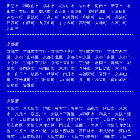
田辺市
・
和歌山市
・
橋本市
・
紀の川市
・
岩出市
・
海南市
・
新宮市
・
有
田市
・
有田川町
・
御坊市
・
白浜町
・
串本町
・
那智勝浦町
・
上富田町
・
みなべ町
・
湯浅町
・
日高川町
・
紀美野町
・
印南町
・
広川町
・
美浜町
・
日高町
・
由良町
・
九度山町
・
すさみ町
・
高野町
・
太地町
・
古座川町
・
北山村
京都府
京都市
・
京都市右京区
・
京都市伏見区
・
京都市左京区
・
京都市西京
区
・
京都市山科区
・
京都市北区
・
京都市中京区
・
京都市南区
・
京都市
上京区
・
京都市下京区
・
京都市東山区
・
宇治市
・
亀岡市
・
舞鶴市
・
城
陽市
・
長岡京市
・
福知山市
・
木津川市
・
八幡市
・
京田辺市
・
京丹後
市
・
向日市
・
綾部市
・
精華町
・
南丹市
・
与謝野町
・
宮津市
・
久御山
町
・
京丹波町
・
宇治田原町
・
大山崎町
・
井手町
・
和束町
・
南山城村
・
伊根町
・
笠置町
大阪府
大阪市
・
東大阪市
・
堺市
・
枚方市
・
豊中市
・
高槻市
・
吹田市
・
茨木
市
・
八尾市
・
寝屋川市
・
大阪市平野区
・
岸和田市
・
和泉市
・
大阪市淀
川区
・
大阪市城東区
・
堺市北区
・
堺市堺区
・
守口市
・
大阪市生野区
・
堺市西区
・
大阪市東住吉区
・
門真市
・
箕面市
・
大東市
・
大阪市住之江
区
・
松原市
・
堺市中区
・
大阪市西成区
・
富田林市
・
羽曳野市
・
河内長
野市
・
大阪市鶴見区
・
大阪市北区
・
大阪市阿倍野区
・
池田市
・
大阪市