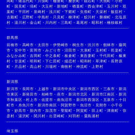
岡町
・
猪苗代町
・
川俣町
・
棚倉町
・
桑折町
・
鏡石町
・
大熊町
・
小野
町
・
国見町
・
塙町
・
大玉村
・
新地町
・
楢葉町
・
西会津町
・
玉川村
・
双
葉町
・
平田村
・
泉崎村
・
浅川町
・
下郷町
・
矢祭町
・
天栄村
・
飯舘村
・
古殿町
・
広野町
・
中島村
・
只見町
・
柳津町
・
鮫川村
・
磐梯町
・
北塩原
村
・
湯川村
・
金山町
・
川内村
・
三島町
・
葛尾村
・
昭和村
・
檜枝岐村
群馬県
前橋市
・
高崎市
・
太田市
・
伊勢崎市
・
桐生市
・
渋川市
・
館林市
・
藤岡
市
・
安中市
・
富岡市
・
みどり市
・
沼田市
・
大泉町
・
玉村町
・
邑楽町
・
みなかみ町
・
吉岡町
・
中之条町
・
板倉町
・
東吾妻町
・
千代田町
・
榛東
村
・
甘楽町
・
明和町
・
下仁田町
・
嬬恋村
・
昭和村
・
草津町
・
長野原
町
・
片品村
・
高山村
・
川場村
・
南牧村
・
神流町
・
上野村
新潟県
新潟市
・
長岡市
・
上越市
・
新潟市中央区
・
新潟市西区
・
三条市
・
新潟
市東区
・
新発田市
・
柏崎市
・
燕市
・
新潟市北区
・
新潟市江南区
・
新潟
市秋葉区
・
村上市
・
佐渡市
・
南魚沼市
・
新潟市西蒲区
・
五泉市
・
十日
町市
・
糸魚川市
・
新潟市南区
・
阿賀野市
・
魚沼市
・
見附市
・
小千谷
市
・
妙高市
・
胎内市
・
加茂市
・
聖籠町
・
阿賀町
・
田上町
・
津南町
・
弥
彦村
・
湯沢町
・
関川村
・
出雲崎町
・
刈羽村
・
粟島浦村
埼玉県