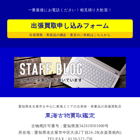
一番最後にお電話ください！相見積り大歓迎！
出張買取申し込みフォーム
出張買取・美術品の鑑定・査定のご依頼はこちらから
愛知県名古屋市を中心に東海エリアの古美術・骨董品の高価買取店
古物商許可番号：愛知県第542610501000号
所在地：愛知県名古屋市中区大須2丁目24-28(永楽美術内)
TEL/FAX：0120-522-758