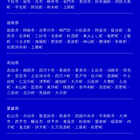
下松市
・
萩市
・
光市
・
柳井市
・
長門市
・
美祢市
・
田布施町
・
周防大島
町
・
平生町
・
阿武町
・
和木町
・
上関町
徳島県
徳島市
・
阿南市
・
吉野川市
・
鳴門市
・
小松島市
・
阿波市
・
藍住町
・
美
馬市
・
石井町
・
三好市
・
北島町
・
松茂町
・
東みよし町
・
板野町
・
上板
町
・
つるぎ町
・
海陽町
・
那賀町
・
美波町
・
神山町
・
勝浦町
・
牟岐町
・
佐那河内村
・
上勝町
高知県
高知市
・
南国市
・
四万十市
・
香南市
・
香美市
・
土佐市
・
須崎市
・
宿毛
市
・
安芸市
・
土佐清水市
・
四万十町
・
室戸市
・
佐川町
・
黒潮町
・
中土
佐町
・
仁淀川町
・
津野町
・
越知町
・
大月町
・
日高村
・
大豊町
・
土佐
町
・
本山町
・
芸西村
・
東洋町
・
梼原町
・
奈半利町
・
安田町
・
田野町
・
三原村
・
北川村
・
馬路村
・
大川村
愛媛県
松山市
・
今治市
・
新居浜市
・
西条市
・
四国中央市
・
宇和島市
・
大洲
市
・
西予市
・
幡浜市
・
伊予市
・
東温市
・
松前町
・
愛南町
・
砥部町
・
内
子町
・
鬼北町
・
伊方町
・
久万高原町
・
上島町
・
松野町