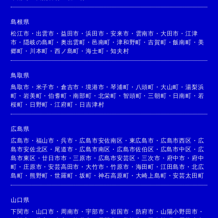
島根県
松江市
・
出雲市
・
益田市
・
浜田市
・
安来市
・
雲南市
・
大田市
・
江津
市
・
隠岐の島町
・
奥出雲町
・
邑南町
・
津和野町
・
吉賀町
・
飯南町
・
美
郷町
・
川本町
・
西ノ島町
・
海士町
・
知夫村
鳥取県
鳥取市
・
米子市
・
倉吉市
・
境港市
・
琴浦町
・
八頭町
・
大山町
・
湯梨浜
町
・
岩美町
・
伯耆町
・
南部町
・
北栄町
・
智頭町
・
三朝町
・
日南町
・
若
桜町
・
日野町
・
江府町
・
日吉津村
広島県
広島市
・
福山市
・
呉市
・
広島市安佐南区
・
東広島市
・
広島市西区
・
広
島市安佐北区
・
尾道市
・
広島市南区
・
広島市佐伯区
・
広島市中区
・
広
島市東区
・
廿日市市
・
三原市
・
広島市安芸区
・
三次市
・
府中市
・
府中
町
・
庄原市
・
安芸高田市
・
大竹市
・
竹原市
・
海田町
・
江田島市
・
北広
島町
・
熊野町
・
世羅町
・
坂町
・
神石高原町
・
大崎上島町
・
安芸太田町
山口県
下関市
・
山口市
・
周南市
・
宇部市
・
岩国市
・
防府市
・
山陽小野田市
・