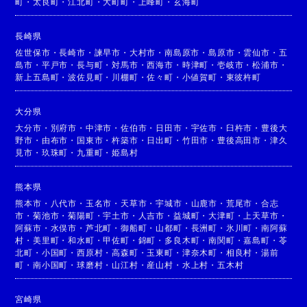
町
・
太良町
・
江北町
・
大町町
・
上峰町
・
玄海町
長崎県
佐世保市
・
長崎市
・
諫早市
・
大村市
・
南島原市
・
島原市
・
雲仙市
・
五
島市
・
平戸市
・
長与町
・
対馬市
・
西海市
・
時津町
・
壱岐市
・
松浦市
・
新上五島町
・
波佐見町
・
川棚町
・
佐々町
・
小値賀町
・
東彼杵町
大分県
大分市
・
別府市
・
中津市
・
佐伯市
・
日田市
・
宇佐市
・
臼杵市
・
豊後大
野市
・
由布市
・
国東市
・
杵築市
・
日出町
・
竹田市
・
豊後高田市
・
津久
見市
・
玖珠町
・
九重町
・
姫島村
熊本県
熊本市
・
八代市
・
玉名市
・
天草市
・
宇城市
・
山鹿市
・
荒尾市
・
合志
市
・
菊池市
・
菊陽町
・
宇土市
・
人吉市
・
益城町
・
大津町
・
上天草市
・
阿蘇市
・
水俣市
・
芦北町
・
御船町
・
山都町
・
長洲町
・
氷川町
・
南阿蘇
村
・
美里町
・
和水町
・
甲佐町
・
錦町
・
多良木町
・
南関町
・
嘉島町
・
苓
北町
・
小国町
・
西原村
・
高森町
・
玉東町
・
津奈木町
・
相良村
・
湯前
町
・
南小国町
・
球磨村
・
山江村
・
産山村
・
水上村
・
五木村
宮崎県