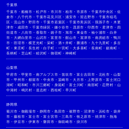
千葉県
千葉市
・
船橋市
・
松戸市
・
市川市
・
柏市
・
市原市
・
千葉市中央区
・
佐
倉市
・
八千代市
・
千葉市花見川区
・
浦安市
・
習志野市
・
千葉市稲毛
区
・
流山市
・
野田市
・
千葉市若葉区
・
千葉市美浜区
・
我孫子市
・
木更
津市
・
成田市
・
千葉市緑区
・
鎌ケ谷市
・
茂原市
・
印西市
・
君津市
・
四
街道市
・
八街市
・
香取市
・
銚子市
・
旭市
・
東金市
・
袖ケ浦市
・
白井
市
・
大網白里市
・
山武市
・
富里市
・
館山市
・
富津市
・
南房総市
・
鴨川
市
・
匝瑳市
・
横芝光町
・
栄町
・
酒々井町
・
勝浦市
・
九十九里町
・
多古
町
・
東庄町
・
長生村
・
白子町
・
一宮町
・
大多喜町
・
長南町
・
鋸南町
・
長柄町
・
芝山町
・
睦沢町
・
御宿町
・
神崎町
山梨県
甲府市
・
甲斐市
・
南アルプス市
・
笛吹市
・
富士吉田市
・
北杜市
・
山梨
市
・
甲州市
・
都留市
・
中央市
・
韮崎市
・
大月市
・
上野原市
・
富士河口
湖町
・
昭和町
・
市川三郷町
・
身延町
・
富士川町
・
南部町
・
忍野村
・
山
中湖村
・
鳴沢村
・
道志村
・
西桂町
・
早川町
静岡県
菊川市
・
御殿場市
・
静岡市
・
島田市
・
裾野市
・
沼津市
・
浜松市
・
袋井
市
・
藤枝市
・
富士市
・
富士宮市
・
三島市
・
牧之原市
・
焼津市
・
熱海
市
・
伊豆市
・
伊東市
・
磐田市
・
御前崎市
・
掛川市