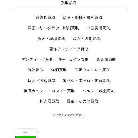
買取品目
茶道具買取
絵画・掛軸・書画買取
洋画・リトグラフ・彫刻買取
中国美術買取
象牙・珊瑚買取
武具・刀剣買取
西洋アンティーク買取
アンティーク玩具・切手・コイン買取
貴金属買取
時計買取
洋酒買取
国産ウィスキー買取
仏具・法衣買取
菊花石・太湖石・化石買取
優勝カップ・トロフィー買取
ペルシャ絨毯買取
和楽器買取
骨董・その他買取
© TOKAIKOBUTSU.