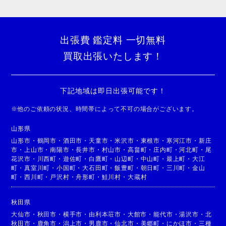
出張費 鑑定料 一切無料
買取出張いたします！
下記地域は即日出張可能です！
※
他のご依頼の状況、時間帯によって不可の場合がございます。
山形県
山形市
・
鶴岡市
・
酒田市
・
天童市
・
米沢市
・
東根市
・
寒河江市
・
新庄
市
・
上山市
・
南陽市
・
長井市
・
村山市
・
高畠町
・
庄内町
・
河北町
・
尾
花沢市
・
川西町
・
遊佐町
・
白鷹町
・
山辺町
・
中山町
・
最上町
・
大江
町
・
真室川町
・
小国町
・
大石田町
・
飯豊町
・
朝日町
・
三川町
・
金山
町
・
西川町
・
戸沢村
・
舟形町
・
鮭川村
・
大蔵村
秋田県
大仙市
・
秋田市
・
横手市
・
由利本荘市
・
大館市
・
能代市
・
湯沢市
・
北
秋田市
・
鹿角市
・
潟上市
・
男鹿市
・
仙北市
・
美郷町
・
にかほ市
・
三種