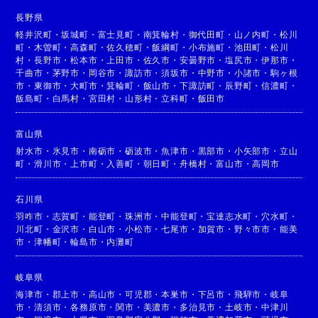
長野県
軽井沢町
・
坂城町
・
富士見町
・
南箕輪村
・
御代田町
・
山ノ内町
・
松川
町
・
木曽町
・
高森町
・
佐久穂町
・
飯綱町
・
小布施町
・
池田町
・
松川
村
・
長野市
・
松本市
・
上田市
・
佐久市
・
安曇野市
・
塩尻市
・
伊那市
・
千曲市
・
茅野市
・
岡谷市
・
諏訪市
・
須坂市
・
中野市
・
小諸市
・
駒ヶ根
市
・
東御市
・
大町市
・
箕輪町
・
飯山市
・
下諏訪町
・
辰野町
・
信濃町
・
飯島町
・
白馬村
・
宮田村
・
山形村
・
立科町
・
飯田市
富山県
射水市
・
氷見市
・
南砺市
・
砺波市
・
魚津市
・
黒部市
・
小矢部市
・
立山
町
・
滑川市
・
上市町
・
入善町
・
朝日町
・
舟橋村
・
富山市
・
高岡市
石川県
羽咋市
・
志賀町
・
能登町
・
珠洲市
・
中能登町
・
宝達志水町
・
穴水町
・
川北町
・
金沢市
・
白山市
・
小松市
・
七尾市
・
加賀市
・
野々市市
・
能美
市
・
津幡町
・
輪島市
・
内灘町
岐阜県
海津市
・
郡上市
・
高山市
・
可児郡
・
本巣市
・
下呂市
・
飛騨市
・
岐阜
市
・
清須市
・
各務原市
・
関市
・
美濃市
・
多治見市
・
土岐市
・
中津川