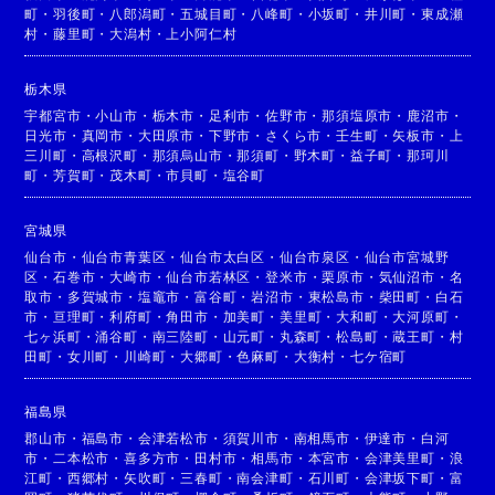
町
・
羽後町
・
八郎潟町
・
五城目町
・
八峰町
・
小坂町
・
井川町
・
東成瀬
村
・
藤里町
・
大潟村
・
上小阿仁村
栃木県
宇都宮市
・
小山市
・
栃木市
・
足利市
・
佐野市
・
那須塩原市
・
鹿沼市
・
日光市
・
真岡市
・
大田原市
・
下野市
・
さくら市
・
壬生町
・
矢板市
・
上
三川町
・
高根沢町
・
那須烏山市
・
那須町
・
野木町
・
益子町
・
那珂川
町
・
芳賀町
・
茂木町
・
市貝町
・
塩谷町
宮城県
仙台市
・
仙台市青葉区
・
仙台市太白区
・
仙台市泉区
・
仙台市宮城野
区
・
石巻市
・
大崎市
・
仙台市若林区
・
登米市
・
栗原市
・
気仙沼市
・
名
取市
・
多賀城市
・
塩竈市
・
富谷町
・
岩沼市
・
東松島市
・
柴田町
・
白石
市
・
亘理町
・
利府町
・
角田市
・
加美町
・
美里町
・
大和町
・
大河原町
・
七ヶ浜町
・
涌谷町
・
南三陸町
・
山元町
・
丸森町
・
松島町
・
蔵王町
・
村
田町
・
女川町
・
川崎町
・
大郷町
・
色麻町
・
大衡村
・
七ケ宿町
福島県
郡山市
・
福島市
・
会津若松市
・
須賀川市
・
南相馬市
・
伊達市
・
白河
市
・
二本松市
・
喜多方市
・
田村市
・
相馬市
・
本宮市
・
会津美里町
・
浪
江町
・
西郷村
・
矢吹町
・
三春町
・
南会津町
・
石川町
・
会津坂下町
・
富