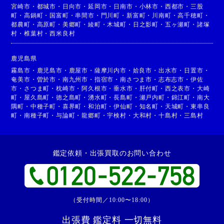
宮崎市
・
都城市
・
日向市
・
延岡市
・
日南市
・
小林市
・
西都市
・
三股
町
・
高鍋町
・
国富町
・
串間市
・
門川町
・
新富町
・
川南町
・
高千穂町
・
都農町
・
高原町
・
美郷町
・
綾町
・
木城町
・
日之影町
・
五ヶ瀬町
・
諸塚
村
・
椎葉村
・
西米良村
鹿児島県
霧島市
・
鹿児島市
・
鹿屋市
・
薩摩川内市
・
姶良市
・
出水市
・
日置市
・
奄美市
・
曽於市
・
南九州市
・
指宿市
・
南さつま市
・
志布志市
・
伊佐
市
・
さつま町
・
枕崎市
・
阿久根市
・
垂水市
・
肝付町
・
西之表市
・
大崎
町
・
屋久島町
・
徳之島町
・
湧水町
・
長島町
・
瀬戸内町
・
錦江町
・
南大
隅町
・
中種子町
・
喜界町
・
和泊町
・
伊仙町
・
知名町
・
天城町
・
東串良
町
・
南種子町
・
与論町
・
龍郷町
・
宇検村
・
大和村
・
十島村
・
三島村
鑑定依頼・出張買取のお問い合わせ
（受付時間／10:00〜18:00）
出張費 鑑定料 一切無料