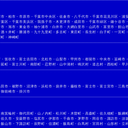
川市
・
柏市
・
市原市
・
千葉市中央区
・
佐倉市
・
八千代市
・
千葉市花見川区
・
浦
若葉区
・
千葉市美浜区
・
我孫子市
・
木更津市
・
成田市
・
千葉市緑区
・
鎌ケ谷市
子市
・
旭市
・
東金市
・
袖ケ浦市
・
白井市
・
大網白里市
・
山武市
・
富里市
・
館山
・
酒々井町
・
勝浦市
・
九十九里町
・
多古町
・
東庄町
・
長生村
・
白子町
・
一宮町
宿町
・
神崎町
市
・
笛吹市
・
富士吉田市
・
北杜市
・
山梨市
・
甲州市
・
都留市
・
中央市
・
韮崎市
身延町
・
富士川町
・
南部町
・
忍野村
・
山中湖村
・
鳴沢村
・
道志村
・
西桂町
・
早
島田市
・
裾野市
・
沼津市
・
浜松市
・
袋井市
・
藤枝市
・
富士市
・
富士宮市
・
三島
・
御前崎市
・
掛川市
・
南箕輪村
・
御代田町
・
山ノ内町
・
松川町
・
木曽町
・
高森町
・
佐久穂町
・
飯綱
・
佐久市
・
安曇野市
・
塩尻市
・
伊那市
・
千曲市
・
茅野市
・
岡谷市
・
諏訪市
・
須
・
飯山市
・
下諏訪町
・
辰野町
・
信濃町
・
飯島町
・
白馬村
・
宮田村
・
山形村
・
立