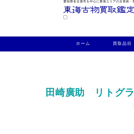
愛知県名古屋市を中心に東海エリアの古美術・
鑑定
ホーム
買取品目
買取実績
ホーム
買取品目
田崎廣助 リトグ