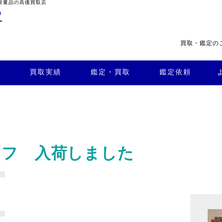
骨董品の高価買取店
買取・鑑定の
・買
よくある
取
鑑定依頼
質問
店舗案内
買取実績
鑑定・買取
鑑定依頼
ラフ 入荷しました