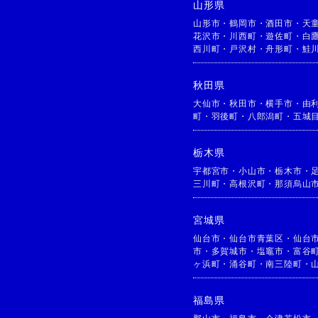
山形県
山形市
・
鶴岡市
・
酒田市
・
天
花沢市
・
川西町
・
遊佐町
・
白
西川町
・
戸沢村
・
舟形町
・
鮭
秋田県
大仙市
・
秋田市
・
横手市
・
由
町
・
羽後町
・
八郎潟町
・
五城
栃木県
宇都宮市
・
小山市
・
栃木市
・
三川町
・
高根沢町
・
那須烏山
宮城県
仙台市
・
仙台市青葉区
・
仙台
市
・
多賀城市
・
塩竈市
・
富谷
ヶ浜町
・
涌谷町
・
南三陸町
・
福島県