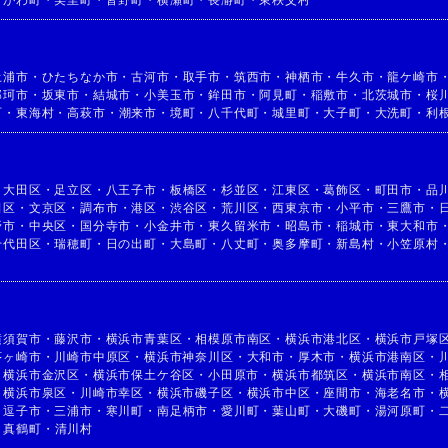
土浦市
・
ひたちなか市
・
古河市
・
取手市
・
筑西市
・
神栖市
・
牛久市
・
龍ケ崎市
那珂市
・
坂東市
・
結城市
・
小美玉市
・
鉾田市
・
阿見町
・
稲敷市
・
北茨城市
・
桜
町
・
東海村
・
高萩市
・
潮来市
・
境町
・
八千代町
・
城里町
・
大子町
・
大洗町
・
利
・
大田区
・
足立区
・
八王子市
・
板橋区
・
杉並区
・
江東区
・
葛飾区
・
町田市
・
品
田区
・
文京区
・
調布市
・
港区
・
渋谷区
・
荒川区
・
西東京市
・
小平市
・
三鷹市
・
野市
・
中央区
・
国分寺市
・
小金井市
・
東久留米市
・
昭島市
・
稲城市
・
東大和市
千代田区
・
瑞穂町
・
日の出町
・
大島町
・
八丈町
・
奥多摩町
・
新島村
・
小笠原村
横須賀市
・
藤沢市
・
横浜市青葉区
・
相模原市南区
・
横浜市港北区
・
横浜市戸塚
茅ヶ崎市
・
川崎市中原区
・
横浜市神奈川区
・
大和市
・
厚木市
・
横浜市港南区
・
・
横浜市金沢区
・
横浜市保土ケ谷区
・
小田原市
・
横浜市都筑区
・
横浜市南区
・
・
横浜市泉区
・
川崎市幸区
・
横浜市磯子区
・
横浜市中区
・
座間市
・
海老名市
・
・
逗子市
・
三浦市
・
寒川町
・
南足柄市
・
愛川町
・
葉山町
・
大磯町
・
湯河原町
・
・
真鶴町
・
清川村