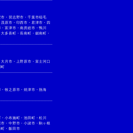
安市
・
習志野市
・
千葉市稲毛
・
茂原市
・
印西市
・
君津市
・
四
市
・
富津市
・
南房総市
・
鴨川
・
大多喜町
・
長南町
・
鋸南町
・
・
大月市
・
上野原市
・
富士河口
川町
市
・
牧之原市
・
焼津市
・
熱海
町
・
小布施町
・
池田町
・
松川
坂市
・
中野市
・
小諸市
・
駒ヶ根
科町
・
飯田市