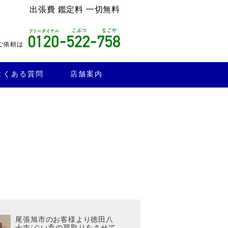
出張費 鑑定料 一切無料
ご依頼は
よくある質問
店舗案内
尾張旭市のお客様より徳田八
十吉/ぐい呑の買取りをさせて