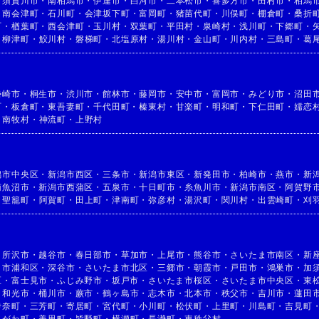
・
須賀川市
・
南相馬市
・
伊達市
・
白河市
・
二本松市
・
喜多方市
・
田村市
・
相馬
・
南会津町
・
石川町
・
会津坂下町
・
富岡町
・
猪苗代町
・
川俣町
・
棚倉町
・
桑折
町
・
楢葉町
・
西会津町
・
玉川村
・
双葉町
・
平田村
・
泉崎村
・
浅川町
・
下郷町
・
・
柳津町
・
鮫川村
・
磐梯町
・
北塩原村
・
湯川村
・
金山町
・
川内村
・
三島町
・
葛
勢崎市
・
桐生市
・
渋川市
・
館林市
・
藤岡市
・
安中市
・
富岡市
・
みどり市
・
沼田
町
・
板倉町
・
東吾妻町
・
千代田町
・
榛東村
・
甘楽町
・
明和町
・
下仁田町
・
嬬恋
・
南牧村
・
神流町
・
上野村
潟市中央区
・
新潟市西区
・
三条市
・
新潟市東区
・
新発田市
・
柏崎市
・
燕市
・
新
南魚沼市
・
新潟市西蒲区
・
五泉市
・
十日町市
・
糸魚川市
・
新潟市南区
・
阿賀野
・
聖籠町
・
阿賀町
・
田上町
・
津南町
・
弥彦村
・
湯沢町
・
関川村
・
出雲崎町
・
刈
・
所沢市
・
越谷市
・
春日部市
・
草加市
・
上尾市
・
熊谷市
・
さいたま市南区
・
新
ま市浦和区
・
深谷市
・
さいたま市北区
・
三郷市
・
朝霞市
・
戸田市
・
鴻巣市
・
加
区
・
富士見市
・
ふじみ野市
・
坂戸市
・
さいたま市桜区
・
さいたま市中央区
・
東
・
和光市
・
桶川市
・
蕨市
・
鶴ヶ島市
・
志木市
・
北本市
・
秩父市
・
吉川市
・
蓮田
伊奈町
・
三芳町
・
寄居町
・
宮代町
・
小川町
・
松伏町
・
上里町
・
川島町
・
吉見町
きがわ町
・
美里町
・
皆野町
・
横瀬町
・
長瀞町
・
東秩父村