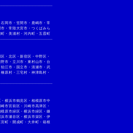
・
石岡市
・
笠間市
・
鹿嶋市
・
常
川市
・
常陸大宮市
・
つくばみら
根町
・
美浦村
・
河内町
・
五霞町
川区
・
北区
・
新宿区
・
中野区
・
日野市
・
立川市
・
東村山市
・
台
・
狛江市
・
国立市
・
清瀬市
・
武
・
檜原村
・
三宅村
・
神津島村
・
区
・
横浜市鶴見区
・
相模原市中
川崎市宮前区
・
川崎市高津区
・
相模原市緑区
・
横浜市緑区
・
鎌
横浜市瀬谷区
・
横浜市栄区
・
伊
二宮町
・
開成町
・
大井町
・
箱根