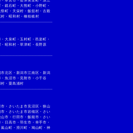
市
・
本宮市
・
会津美里町
・
浪江
町
・
鏡石町
・
大熊町
・
小野町
・
矢祭町
・
天栄村
・
飯舘村
・
古殿
尾村
・
昭和村
・
檜枝岐村
市
・
大泉町
・
玉村町
・
邑楽町
・
村
・
昭和村
・
草津町
・
長野原
潟市北区
・
新潟市江南区
・
新潟
市
・
魚沼市
・
見附市
・
小千谷
羽村
・
粟島浦村
座市
・
さいたま市見沼区
・
狭山
須市
・
さいたま市岩槻区
・
さい
松山市
・
行田市
・
飯能市
・
さい
市
・
日高市
・
羽生市
・
幸手市
・
・
嵐山町
・
滑川町
・
鳩山町
・
神