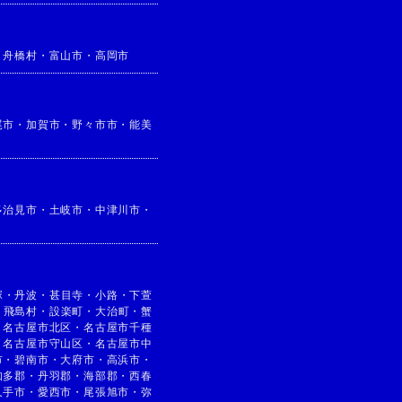
・
舟橋村
・
富山市
・
高岡市
尾市
・
加賀市
・
野々市市
・
能美
多治見市
・
土岐市
・
中津川市
・
塚
・
丹波
・
甚目寺
・
小路
・
下萱
・
飛島村
・
設楽町
・
大治町
・
蟹
・
名古屋市北区
・
名古屋市千種
・
名古屋市守山区
・
名古屋市中
市
・
碧南市
・
大府市
・
高浜市
・
知多郡
・
丹羽郡
・
海部郡
・
西春
久手市
・
愛西市
・
尾張旭市
・
弥