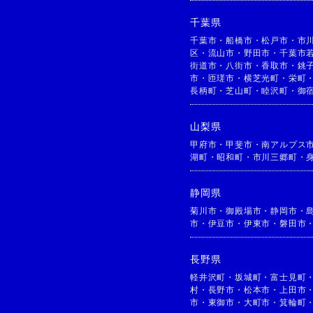
千葉県
千葉市
・
船橋市
・
松戸市
・
市
区
・
流山市
・
野田市
・
千葉市
街道市
・
八街市
・
香取市
・
銚
市
・
匝瑳市
・
横芝光町
・
栄町
長柄町
・
芝山町
・
睦沢町
・
御
山梨県
甲府市
・
甲斐市
・
南アルプス
湖町
・
昭和町
・
市川三郷町
・
静岡県
菊川市
・
御殿場市
・
静岡市
・
市
・
伊豆市
・
伊東市
・
磐田市
長野県
軽井沢町
・
坂城町
・
富士見町
村
・
長野市
・
松本市
・
上田市
市
・
東御市
・
大町市
・
箕輪町