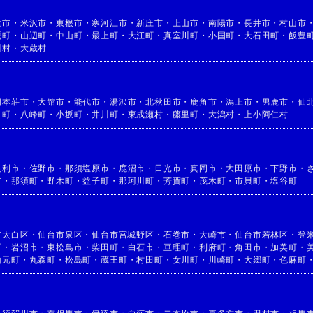
童市
・
米沢市
・
東根市
・
寒河江市
・
新庄市
・
上山市
・
南陽市
・
長井市
・
村山市
鷹町
・
山辺町
・
中山町
・
最上町
・
大江町
・
真室川町
・
小国町
・
大石田町
・
飯豊
川村
・
大蔵村
利本荘市
・
大館市
・
能代市
・
湯沢市
・
北秋田市
・
鹿角市
・
潟上市
・
男鹿市
・
仙
目町
・
八峰町
・
小坂町
・
井川町
・
東成瀬村
・
藤里町
・
大潟村
・
上小阿仁村
足利市
・
佐野市
・
那須塩原市
・
鹿沼市
・
日光市
・
真岡市
・
大田原市
・
下野市
・
市
・
那須町
・
野木町
・
益子町
・
那珂川町
・
芳賀町
・
茂木町
・
市貝町
・
塩谷町
市太白区
・
仙台市泉区
・
仙台市宮城野区
・
石巻市
・
大崎市
・
仙台市若林区
・
登
町
・
岩沼市
・
東松島市
・
柴田町
・
白石市
・
亘理町
・
利府町
・
角田市
・
加美町
・
山元町
・
丸森町
・
松島町
・
蔵王町
・
村田町
・
女川町
・
川崎町
・
大郷町
・
色麻町