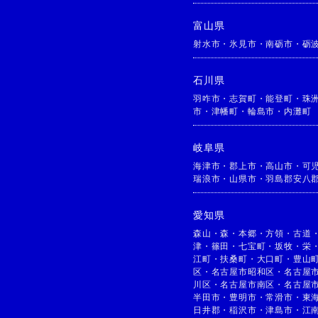
富山県
射水市
・
氷見市
・
南砺市
・
砺
石川県
羽咋市
・
志賀町
・
能登町
・
珠
市
・
津幡町
・
輪島市
・
内灘町
岐阜県
海津市
・
郡上市
・
高山市
・
可
瑞浪市
・
山県市
・
羽島郡安八
愛知県
森山
・
森
・
本郷
・
方領
・
古道
津
・
篠田
・
七宝町
・
坂牧
・
栄
江町
・
扶桑町
・
大口町
・
豊山
区
・
名古屋市昭和区
・
名古屋
川区
・
名古屋市南区
・
名古屋
半田市
・
豊明市
・
常滑市
・
東
日井郡
・
稲沢市
・
津島市
・
江