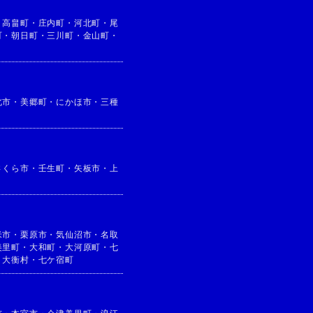
・
高畠町
・
庄内町
・
河北町
・
尾
町
・
朝日町
・
三川町
・
金山町
・
北市
・
美郷町
・
にかほ市
・
三種
さくら市
・
壬生町
・
矢板市
・
上
米市
・
栗原市
・
気仙沼市
・
名取
美里町
・
大和町
・
大河原町
・
七
・
大衡村
・
七ケ宿町