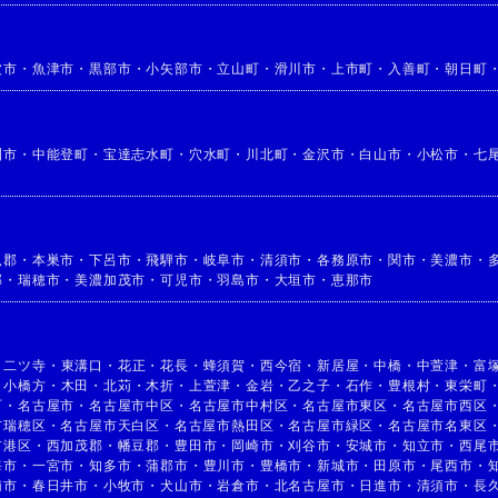
波市
・
魚津市
・
黒部市
・
小矢部市
・
立山町
・
滑川市
・
上市町
・
入善町
・
朝日町
洲市
・
中能登町
・
宝達志水町
・
穴水町
・
川北町
・
金沢市
・
白山市
・
小松市
・
七
児郡
・
本巣市
・
下呂市
・
飛騨市
・
岐阜市
・
清須市
・
各務原市
・
関市
・
美濃市
・
郡
・
瑞穂市
・
美濃加茂市
・
可児市
・
羽島市
・
大垣市
・
恵那市
・
二ツ寺
・
東溝口
・
花正
・
花長
・
蜂須賀
・
西今宿
・
新居屋
・
中橋
・
中萱津
・
富
・
小橋方
・
木田
・
北苅
・
木折
・
上萱津
・
金岩
・
乙之子
・
石作
・
豊根村
・
東栄町
町
・
名古屋市
・
名古屋市中区
・
名古屋市中村区
・
名古屋市東区
・
名古屋市西区
市瑞穂区
・
名古屋市天白区
・
名古屋市熱田区
・
名古屋市緑区
・
名古屋市名東区
市港区
・
西加茂郡
・
幡豆郡
・
豊田市
・
岡崎市
・
刈谷市
・
安城市
・
知立市
・
西尾
海市
・
一宮市
・
知多市
・
蒲郡市
・
豊川市
・
豊橋市
・
新城市
・
田原市
・
尾西市
・
南市
・
春日井市
・
小牧市
・
犬山市
・
岩倉市
・
北名古屋市
・
日進市
・
清須市
・
長