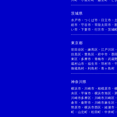
茨城県
水戸市
・
つくば市
・
日立市
・
総市
・
守谷市
・
常陸太田市
・
い市
・
下妻市
・
行方市
・
茨城
東京都
世田谷区
・
練馬区
・
江戸川区
目黒区
・
豊島区
・
府中市
・
墨
東区
・
多摩市
・
青梅市
・
武蔵
蔵村山市
・
福生市
・
羽村市
・
御蔵島村
・
利島村
・
青ヶ島村
神奈川県
横浜市
・
川崎市
・
相模原市
・
央区
・
平塚市
・
横浜市旭区
・
川崎市多摩区
・
川崎市川崎区
倉市
・
秦野市
・
川崎市麻生区
勢原市
・
横浜市西区
・
綾瀬市
町
・
山北町
・
松田町
・
中井町