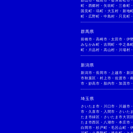
郡山市
・
福島市
・
会津若松市
町
・
西郷村
・
矢吹町
・
三春町
国見町
・
塙町
・
大玉村
・
新地
町
・
広野町
・
中島村
・
只見町
群馬県
前橋市
・
高崎市
・
太田市
・
伊
みなかみ町
・
吉岡町
・
中之条
町
・
片品村
・
高山村
・
川場村
新潟県
新潟市
・
長岡市
・
上越市
・
新
市秋葉区
・
村上市
・
佐渡市
・
市
・
妙高市
・
胎内市
・
加茂市
埼玉県
さいたま市
・
川口市
・
川越市
市
・
久喜市
・
入間市
・
さいた
たま市緑区
・
さいたま市大宮
たま市西区
・
八潮市
・
本庄市
白岡市
・
杉戸町
・
毛呂山町
・
川町
・
小鹿野町
・
越生町
・
と