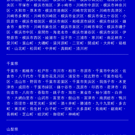
央区
・
平塚市
・
横浜市旭区
・
茅ヶ崎市
・
川崎市中原区
・
横浜市神奈川
区
・
大和市
・
厚木市
・
横浜市港南区
・
川崎市宮前区
・
川崎市高津区
・
川崎市多摩区
・
川崎市川崎区
・
横浜市金沢区
・
横浜市保土ケ谷区
・
小
田原市
・
横浜市都筑区
・
横浜市南区
・
相模原市緑区
・
横浜市緑区
・
鎌
倉市
・
秦野市
・
川崎市麻生区
・
横浜市泉区
・
川崎市幸区
・
横浜市磯子
区
・
横浜市中区
・
座間市
・
海老名市
・
横浜市瀬谷区
・
横浜市栄区
・
伊
勢原市
・
横浜市西区
・
綾瀬市
・
逗子市
・
三浦市
・
寒川町
・
南足柄市
・
愛川町
・
葉山町
・
大磯町
・
湯河原町
・
二宮町
・
開成町
・
大井町
・
箱根
町
・
山北町
・
松田町
・
中井町
・
真鶴町
・
清川村
千葉県
千葉市
・
船橋市
・
松戸市
・
市川市
・
柏市
・
市原市
・
千葉市中央区
・
佐
倉市
・
八千代市
・
千葉市花見川区
・
浦安市
・
習志野市
・
千葉市稲毛
区
・
流山市
・
野田市
・
千葉市若葉区
・
千葉市美浜区
・
我孫子市
・
木更
津市
・
成田市
・
千葉市緑区
・
鎌ケ谷市
・
茂原市
・
印西市
・
君津市
・
四
街道市
・
八街市
・
香取市
・
銚子市
・
旭市
・
東金市
・
袖ケ浦市
・
白井
市
・
大網白里市
・
山武市
・
富里市
・
館山市
・
富津市
・
南房総市
・
鴨川
市
・
匝瑳市
・
横芝光町
・
栄町
・
酒々井町
・
勝浦市
・
九十九里町
・
多古
町
・
東庄町
・
長生村
・
白子町
・
一宮町
・
大多喜町
・
長南町
・
鋸南町
・
長柄町
・
芝山町
・
睦沢町
・
御宿町
・
神崎町
山梨県