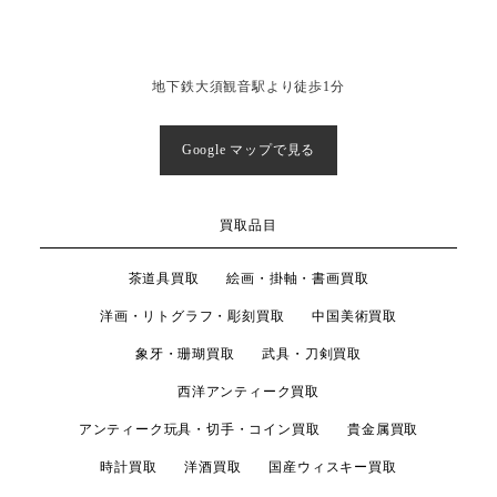
地下鉄大須観音駅より徒歩1分
Google マップで見る
買取品目
茶道具買取
絵画・掛軸・書画買取
洋画・リトグラフ・彫刻買取
中国美術買取
象牙・珊瑚買取
武具・刀剣買取
西洋アンティーク買取
アンティーク玩具・切手・コイン買取
貴金属買取
時計買取
洋酒買取
国産ウィスキー買取