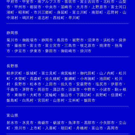
甲府市
・
甲斐市
・
南アルプス市
・
笛吹市
・
富士吉田市
・
北杜市
・
山梨
市
・
甲州市
・
都留市
・
中央市
・
韮崎市
・
大月市
・
上野原市
・
富士河口
湖町
・
昭和町
・
市川三郷町
・
身延町
・
富士川町
・
南部町
・
忍野村
・
山
中湖村
・
鳴沢村
・
道志村
・
西桂町
・
早川町
静岡県
菊川市
・
御殿場市
・
静岡市
・
島田市
・
裾野市
・
沼津市
・
浜松市
・
袋井
市
・
藤枝市
・
富士市
・
富士宮市
・
三島市
・
牧之原市
・
焼津市
・
熱海
市
・
伊豆市
・
伊東市
・
磐田市
・
御前崎市
・
掛川市
長野県
軽井沢町
・
坂城町
・
富士見町
・
南箕輪村
・
御代田町
・
山ノ内町
・
松川
町
・
木曽町
・
高森町
・
佐久穂町
・
飯綱町
・
小布施町
・
池田町
・
松川
村
・
長野市
・
松本市
・
上田市
・
佐久市
・
安曇野市
・
塩尻市
・
伊那市
・
千曲市
・
茅野市
・
岡谷市
・
諏訪市
・
須坂市
・
中野市
・
小諸市
・
駒ヶ根
市
・
東御市
・
大町市
・
箕輪町
・
飯山市
・
下諏訪町
・
辰野町
・
信濃町
・
飯島町
・
白馬村
・
宮田村
・
山形村
・
立科町
・
飯田市
富山県
射水市
・
氷見市
・
南砺市
・
砺波市
・
魚津市
・
黒部市
・
小矢部市
・
立山
町
・
滑川市
・
上市町
・
入善町
・
朝日町
・
舟橋村
・
富山市
・
高岡市