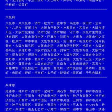
町
・
京丹波町
・
宇治田原町
・
大山崎町
・
井手町
・
和束町
・
南山城村
・
伊根町
・
笠置町
大阪府
大阪市
・
東大阪市
・
堺市
・
枚方市
・
豊中市
・
高槻市
・
吹田市
・
茨木
市
・
八尾市
・
寝屋川市
・
大阪市平野区
・
岸和田市
・
和泉市
・
大阪市淀
川区
・
大阪市城東区
・
堺市北区
・
堺市堺区
・
守口市
・
大阪市生野区
・
堺市西区
・
大阪市東住吉区
・
門真市
・
箕面市
・
大東市
・
大阪市住之江
区
・
松原市
・
堺市中区
・
大阪市西成区
・
富田林市
・
羽曳野市
・
河内長
野市
・
大阪市鶴見区
・
大阪市北区
・
大阪市阿倍野区
・
池田市
・
大阪市
都島区
・
泉佐野市
・
大阪市西淀川区
・
貝塚市
・
大阪市旭区
・
大阪市港
区
・
堺市東区
・
摂津市
・
大阪市東成区
・
大阪市西区
・
大阪市中央区
・
交野市
・
泉大津市
・
柏原市
・
大阪市天王寺区
・
大阪市大正区
・
大阪市
福島区
・
藤井寺市
・
大阪市此花区
・
泉南市
・
大阪市浪速区
・
高石市
・
四條畷市
・
大阪狭山市
・
阪南市
・
熊取町
・
堺市美原区
・
島本町
・
豊能
町
・
忠岡町
・
岬町
・
河南町
・
太子町
・
能勢町
・
田尻町
・
千早赤阪村
兵庫県
姫路市
・
神戸市
・
西宮市
・
尼崎市
・
明石市
・
加古川市
・
神戸市西区
・
神戸市北区
・
宝塚市
・
神戸市垂水区
・
伊丹市
・
神戸市東灘区
・
神戸市
須磨区
・
川西市
・
神戸市灘区
・
神戸市中央区
・
三田市
・
神戸市兵庫
区
・
神戸市長田区
・
高砂市
・
豊岡市
・
芦屋市
・
三木市
・
たつの市
・
丹
波市
・
赤穂市
・
南あわじ市
・
小野市
・
加西市
・
洲本市
・
篠山市
・
淡路