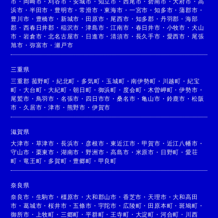
市
・
岡崎市
・
刈谷市
・
安城市
・
知立市
・
西尾市
・
碧南市
・
大府市
・
高
浜市
・
半田市
・
豊明市
・
常滑市
・
東海市
・
一宮市
・
知多市
・
蒲郡市
・
豊川市
・
豊橋市
・
新城市
・
田原市
・
尾西市
・
知多郡
・
丹羽郡
・
海部
郡
・
西春日井郡
・
稲沢市
・
津島市
・
江南市
・
春日井市
・
小牧市
・
犬山
市
・
岩倉市
・
北名古屋市
・
日進市
・
清須市
・
長久手市
・
愛西市
・
尾張
旭市
・
弥富市
・
瀬戸市
三重県
三重郡 菰野町
・
紀北町
・
多気町
・
玉城町
・
南伊勢町
・
川越町
・
紀宝
町
・
大台町
・
大紀町
・
朝日町
・
御浜町
・
度会町
・
木曽岬町
・
伊勢市
・
尾鷲市
・
鳥羽市
・
名張市
・
四日市市
・
桑名市
・
亀山市
・
鈴鹿市
・
松阪
市
・
久居市
・
津市
・
熊野市
・
伊賀市
滋賀県
大津市
・
草津市
・
長浜市
・
彦根市
・
東近江市
・
甲賀市
・
近江八幡市
・
守山市
・
栗東市
・
湖南市
・
野洲市
・
高島市
・
米原市
・
日野町
・
愛荘
町
・
竜王町
・
多賀町
・
豊郷町
・
甲良町
奈良県
奈良市
・
生駒市
・
橿原市
・
大和郡山市
・
香芝市
・
天理市
・
大和高田
市
・
葛城市
・
桜井市
・
五條市
・
宇陀市
・
広陵町
・
田原本町
・
斑鳩町
・
御所市
・
上牧町
・
三郷町
・
平群町
・
王寺町
・
大淀町
・
河合町
・
川西