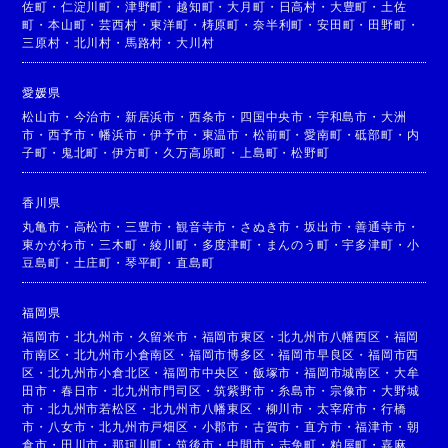
佐町
・
仁淀川町
・
津野町
・
越知町
・
大月町
・
日高村
・
大豊町
・
土佐
町
・
本山町
・
芸西村
・
東洋町
・
梼原町
・
奈半利町
・
安田町
・
田野町
・
三原村
・
北川村
・
馬路村
・
大川村
愛媛県
松山市
・
今治市
・
新居浜市
・
西条市
・
四国中央市
・
宇和島市
・
大洲
市
・
西予市
・
幡浜市
・
伊予市
・
東温市
・
松前町
・
愛南町
・
砥部町
・
内
子町
・
鬼北町
・
伊方町
・
久万高原町
・
上島町
・
松野町
香川県
丸亀市
・
高松市
・
三豊市
・
観音寺市
・
さぬき市
・
坂出市
・
善通寺市
・
東かがわ市
・
三木町
・
綾川町
・
多度津町
・
まんのう町
・
宇多津町
・
小
豆島町
・
土庄町
・
琴平町
・
直島町
福岡県
福岡市
・
北九州市
・
久留米市
・
福岡市東区
・
北九州市八幡西区
・
福岡
市南区
・
北九州市小倉南区
・
福岡市博多区
・
福岡市早良区
・
福岡市西
区
・
北九州市小倉北区
・
福岡市中央区
・
飯塚市
・
福岡市城南区
・
大牟
田市
・
春日市
・
北九州市門司区
・
筑紫野市
・
糸島市
・
宗像市
・
大野城
市
・
北九州市若松区
・
北九州市八幡東区
・
柳川市
・
太宰府市
・
行橋
市
・
八女市
・
北九州市戸畑区
・
小郡市
・
古賀市
・
直方市
・
福津市
・
朝
倉市
・
田川市
・
那珂川町
・
筑後市
・
中間市
・
志免町
・
粕屋町
・
嘉麻