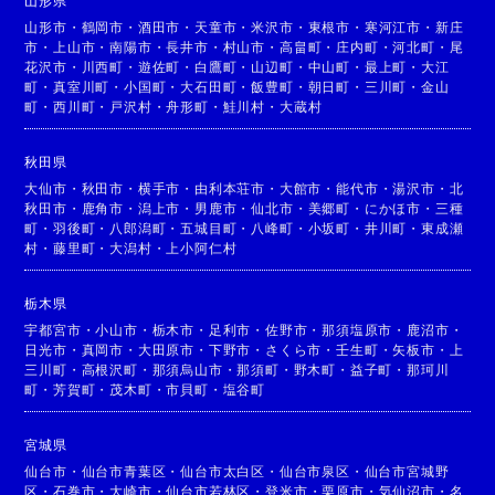
山形県
山形市
・
鶴岡市
・
酒田市
・
天童市
・
米沢市
・
東根市
・
寒河江市
・
新庄
市
・
上山市
・
南陽市
・
長井市
・
村山市
・
高畠町
・
庄内町
・
河北町
・
尾
花沢市
・
川西町
・
遊佐町
・
白鷹町
・
山辺町
・
中山町
・
最上町
・
大江
町
・
真室川町
・
小国町
・
大石田町
・
飯豊町
・
朝日町
・
三川町
・
金山
町
・
西川町
・
戸沢村
・
舟形町
・
鮭川村
・
大蔵村
秋田県
大仙市
・
秋田市
・
横手市
・
由利本荘市
・
大館市
・
能代市
・
湯沢市
・
北
秋田市
・
鹿角市
・
潟上市
・
男鹿市
・
仙北市
・
美郷町
・
にかほ市
・
三種
町
・
羽後町
・
八郎潟町
・
五城目町
・
八峰町
・
小坂町
・
井川町
・
東成瀬
村
・
藤里町
・
大潟村
・
上小阿仁村
栃木県
宇都宮市
・
小山市
・
栃木市
・
足利市
・
佐野市
・
那須塩原市
・
鹿沼市
・
日光市
・
真岡市
・
大田原市
・
下野市
・
さくら市
・
壬生町
・
矢板市
・
上
三川町
・
高根沢町
・
那須烏山市
・
那須町
・
野木町
・
益子町
・
那珂川
町
・
芳賀町
・
茂木町
・
市貝町
・
塩谷町
宮城県
仙台市
・
仙台市青葉区
・
仙台市太白区
・
仙台市泉区
・
仙台市宮城野
区
・
石巻市
・
大崎市
・
仙台市若林区
・
登米市
・
栗原市
・
気仙沼市
・
名