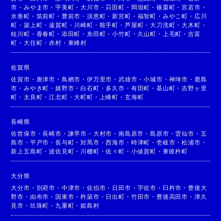
市
・
みやま市
・
宇美町
・
大川市
・
苅田町
・
岡垣町
・
篠栗町
・
宮若市
・
水巻町
・
筑前町
・
豊前市
・
須恵町
・
新宮町
・
福智町
・
みやこ町
・
広川
町
・
築上町
・
遠賀町
・
川崎町
・
鞍手町
・
芦屋町
・
大刀洗町
・
大木町
・
桂川町
・
香春町
・
添田町
・
糸田町
・
小竹町
・
久山町
・
上毛町
・
吉富
町
・
大任町
・
赤村
・
東峰村
佐賀県
佐賀市
・
唐津市
・
鳥栖市
・
伊万里市
・
武雄市
・
小城市
・
神埼市
・
鹿島
市
・
みやき町
・
嬉野市
・
白石町
・
多久市
・
有田町
・
基山町
・
吉野ヶ里
町
・
太良町
・
江北町
・
大町町
・
上峰町
・
玄海町
長崎県
佐世保市
・
長崎市
・
諫早市
・
大村市
・
南島原市
・
島原市
・
雲仙市
・
五
島市
・
平戸市
・
長与町
・
対馬市
・
西海市
・
時津町
・
壱岐市
・
松浦市
・
新上五島町
・
波佐見町
・
川棚町
・
佐々町
・
小値賀町
・
東彼杵町
大分県
大分市
・
別府市
・
中津市
・
佐伯市
・
日田市
・
宇佐市
・
臼杵市
・
豊後大
野市
・
由布市
・
国東市
・
杵築市
・
日出町
・
竹田市
・
豊後高田市
・
津久
見市
・
玖珠町
・
九重町
・
姫島村