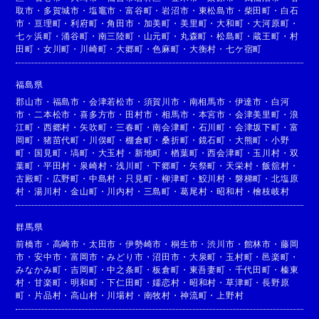
取市
・
多賀城市
・
塩竈市
・
富谷町
・
岩沼市
・
東松島市
・
柴田町
・
白石
市
・
亘理町
・
利府町
・
角田市
・
加美町
・
美里町
・
大和町
・
大河原町
・
七ヶ浜町
・
涌谷町
・
南三陸町
・
山元町
・
丸森町
・
松島町
・
蔵王町
・
村
田町
・
女川町
・
川崎町
・
大郷町
・
色麻町
・
大衡村
・
七ケ宿町
福島県
郡山市
・
福島市
・
会津若松市
・
須賀川市
・
南相馬市
・
伊達市
・
白河
市
・
二本松市
・
喜多方市
・
田村市
・
相馬市
・
本宮市
・
会津美里町
・
浪
江町
・
西郷村
・
矢吹町
・
三春町
・
南会津町
・
石川町
・
会津坂下町
・
富
岡町
・
猪苗代町
・
川俣町
・
棚倉町
・
桑折町
・
鏡石町
・
大熊町
・
小野
町
・
国見町
・
塙町
・
大玉村
・
新地町
・
楢葉町
・
西会津町
・
玉川村
・
双
葉町
・
平田村
・
泉崎村
・
浅川町
・
下郷町
・
矢祭町
・
天栄村
・
飯舘村
・
古殿町
・
広野町
・
中島村
・
只見町
・
柳津町
・
鮫川村
・
磐梯町
・
北塩原
村
・
湯川村
・
金山町
・
川内村
・
三島町
・
葛尾村
・
昭和村
・
檜枝岐村
群馬県
前橋市
・
高崎市
・
太田市
・
伊勢崎市
・
桐生市
・
渋川市
・
館林市
・
藤岡
市
・
安中市
・
富岡市
・
みどり市
・
沼田市
・
大泉町
・
玉村町
・
邑楽町
・
みなかみ町
・
吉岡町
・
中之条町
・
板倉町
・
東吾妻町
・
千代田町
・
榛東
村
・
甘楽町
・
明和町
・
下仁田町
・
嬬恋村
・
昭和村
・
草津町
・
長野原
町
・
片品村
・
高山村
・
川場村
・
南牧村
・
神流町
・
上野村