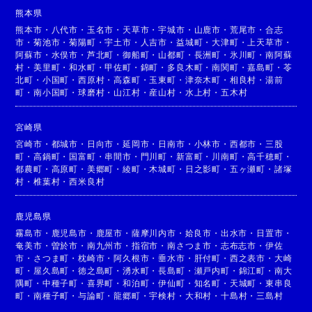
熊本県
熊本市
・
八代市
・
玉名市
・
天草市
・
宇城市
・
山鹿市
・
荒尾市
・
合志
市
・
菊池市
・
菊陽町
・
宇土市
・
人吉市
・
益城町
・
大津町
・
上天草市
・
阿蘇市
・
水俣市
・
芦北町
・
御船町
・
山都町
・
長洲町
・
氷川町
・
南阿蘇
村
・
美里町
・
和水町
・
甲佐町
・
錦町
・
多良木町
・
南関町
・
嘉島町
・
苓
北町
・
小国町
・
西原村
・
高森町
・
玉東町
・
津奈木町
・
相良村
・
湯前
町
・
南小国町
・
球磨村
・
山江村
・
産山村
・
水上村
・
五木村
宮崎県
宮崎市
・
都城市
・
日向市
・
延岡市
・
日南市
・
小林市
・
西都市
・
三股
町
・
高鍋町
・
国富町
・
串間市
・
門川町
・
新富町
・
川南町
・
高千穂町
・
都農町
・
高原町
・
美郷町
・
綾町
・
木城町
・
日之影町
・
五ヶ瀬町
・
諸塚
村
・
椎葉村
・
西米良村
鹿児島県
霧島市
・
鹿児島市
・
鹿屋市
・
薩摩川内市
・
姶良市
・
出水市
・
日置市
・
奄美市
・
曽於市
・
南九州市
・
指宿市
・
南さつま市
・
志布志市
・
伊佐
市
・
さつま町
・
枕崎市
・
阿久根市
・
垂水市
・
肝付町
・
西之表市
・
大崎
町
・
屋久島町
・
徳之島町
・
湧水町
・
長島町
・
瀬戸内町
・
錦江町
・
南大
隅町
・
中種子町
・
喜界町
・
和泊町
・
伊仙町
・
知名町
・
天城町
・
東串良
町
・
南種子町
・
与論町
・
龍郷町
・
宇検村
・
大和村
・
十島村
・
三島村