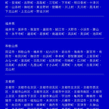
町
・
安堵町
・
吉野町
・
高取町
・
三宅町
・
下市町
・
明日香村
・
十津川
村
・
山添村
・
御杖村
・
東吉野村
・
曽爾村
・
川上村
・
天川村
・
黒滝村
・
下北山村
・
上北山村
・
野迫川村
福井県
福井市
・
坂井市
・
敦賀市
・
越前市
・
鯖江市
・
大野市
・
小浜市
・
勝山
市
・
永平寺町
・
越前町
・
若狭町
・
南越前町
・
高浜町
・
美浜町
・
池田町
和歌山県
田辺市
・
和歌山市
・
橋本市
・
紀の川市
・
岩出市
・
海南市
・
新宮市
・
有
田市
・
有田川町
・
御坊市
・
白浜町
・
串本町
・
那智勝浦町
・
上富田町
・
みなべ町
・
湯浅町
・
日高川町
・
紀美野町
・
印南町
・
広川町
・
美浜町
・
日高町
・
由良町
・
九度山町
・
すさみ町
・
高野町
・
太地町
・
古座川町
・
北山村
京都府
京都市
・
京都市右京区
・
京都市伏見区
・
京都市左京区
・
京都市西京
区
・
京都市山科区
・
京都市北区
・
京都市中京区
・
京都市南区
・
京都市
上京区
・
京都市下京区
・
京都市東山区
・
宇治市
・
亀岡市
・
舞鶴市
・
城
陽市
・
長岡京市
・
福知山市
・
木津川市
・
八幡市
・
京田辺市
・
京丹後
市
・
向日市
・
綾部市
・
精華町
・
南丹市
・
与謝野町
・
宮津市
・
久御山