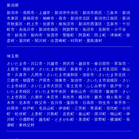
新潟県
新潟市
・
長岡市
・
上越市
・
新潟市中央区
・
新潟市西区
・
三条市
・
新潟
市東区
・
新発田市
・
柏崎市
・
燕市
・
新潟市北区
・
新潟市江南区
・
新潟
市秋葉区
・
村上市
・
佐渡市
・
南魚沼市
・
新潟市西蒲区
・
五泉市
・
十日
町市
・
糸魚川市
・
新潟市南区
・
阿賀野市
・
魚沼市
・
見附市
・
小千谷
市
・
妙高市
・
胎内市
・
加茂市
・
聖籠町
・
阿賀町
・
田上町
・
津南町
・
弥
彦村
・
湯沢町
・
関川村
・
出雲崎町
・
刈羽村
・
粟島浦村
埼玉県
さいたま市
・
川口市
・
川越市
・
所沢市
・
越谷市
・
春日部市
・
草加市
・
上尾市
・
熊谷市
・
さいたま市南区
・
新座市
・
さいたま市見沼区
・
狭山
市
・
久喜市
・
入間市
・
さいたま市浦和区
・
深谷市
・
さいたま市北区
・
三郷市
・
朝霞市
・
戸田市
・
鴻巣市
・
加須市
・
さいたま市岩槻区
・
さい
たま市緑区
・
さいたま市大宮区
・
富士見市
・
ふじみ野市
・
坂戸市
・
さ
いたま市桜区
・
さいたま市中央区
・
東松山市
・
行田市
・
飯能市
・
さい
たま市西区
・
八潮市
・
本庄市
・
和光市
・
桶川市
・
蕨市
・
鶴ヶ島市
・
志
木市
・
北本市
・
秩父市
・
吉川市
・
蓮田市
・
日高市
・
羽生市
・
幸手市
・
白岡市
・
杉戸町
・
毛呂山町
・
伊奈町
・
三芳町
・
寄居町
・
宮代町
・
小川
町
・
松伏町
・
上里町
・
川島町
・
吉見町
・
嵐山町
・
滑川町
・
鳩山町
・
神
川町
・
小鹿野町
・
越生町
・
ときがわ町
・
美里町
・
皆野町
・
横瀬町
・
長
瀞町
・
東秩父村