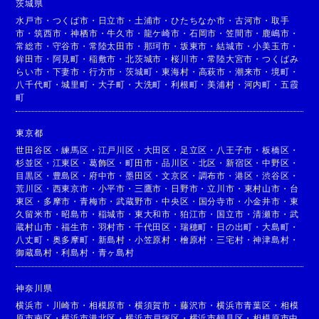
茨城県
水戸市
・
つくば市
・
日立市
・
土浦市
・
ひたちなか市
・
古河市
・
取手
市
・
筑西市
・
神栖市
・
牛久市
・
龍ケ崎市
・
石岡市
・
笠間市
・
鹿嶋市
・
常総市
・
守谷市
・
常陸太田市
・
那珂市
・
坂東市
・
結城市
・
小美玉市
・
鉾田市
・
阿見町
・
稲敷市
・
北茨城市
・
桜川市
・
常陸大宮市
・
つくばみ
らい市
・
下妻市
・
行方市
・
茨城町
・
東海村
・
高萩市
・
潮来市
・
境町
・
八千代町
・
城里町
・
大子町
・
大洗町
・
利根町
・
美浦村
・
河内町
・
五霞
町
東京都
世田谷区
・
練馬区
・
江戸川区
・
大田区
・
足立区
・
八王子市
・
板橋区
・
杉並区
・
江東区
・
葛飾区
・
町田市
・
品川区
・
北区
・
新宿区
・
中野区
・
目黒区
・
豊島区
・
府中市
・
墨田区
・
文京区
・
調布市
・
港区
・
渋谷区
・
荒川区
・
西東京市
・
小平市
・
三鷹市
・
日野市
・
立川市
・
東村山市
・
台
東区
・
多摩市
・
青梅市
・
武蔵野市
・
中央区
・
国分寺市
・
小金井市
・
東
久留米市
・
昭島市
・
稲城市
・
東大和市
・
狛江市
・
国立市
・
清瀬市
・
武
蔵村山市
・
福生市
・
羽村市
・
千代田区
・
瑞穂町
・
日の出町
・
大島町
・
八丈町
・
奥多摩町
・
新島村
・
小笠原村
・
檜原村
・
三宅村
・
神津島村
・
御蔵島村
・
利島村
・
青ヶ島村
神奈川県
横浜市
・
川崎市
・
相模原市
・
横須賀市
・
藤沢市
・
横浜市青葉区
・
相模
原市南区
・
横浜市港北区
・
横浜市戸塚区
・
横浜市鶴見区
・
相模原市中