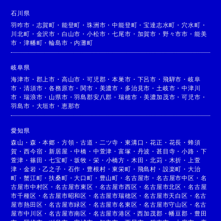
石川県
羽咋市
・
志賀町
・
能登町
・
珠洲市
・
中能登町
・
宝達志水町
・
穴水町
・
川北町
・
金沢市
・
白山市
・
小松市
・
七尾市
・
加賀市
・
野々市市
・
能美
市
・
津幡町
・
輪島市
・
内灘町
岐阜県
海津市
・
郡上市
・
高山市
・
可児郡
・
本巣市
・
下呂市
・
飛騨市
・
岐阜
市
・
清須市
・
各務原市
・
関市
・
美濃市
・
多治見市
・
土岐市
・
中津川
市
・
瑞浪市
・
山県市
・
羽島郡安八郡
・
瑞穂市
・
美濃加茂市
・
可児市
・
羽島市
・
大垣市
・
恵那市
愛知県
森山
・
森
・
本郷
・
方領
・
古道
・
二ツ寺
・
東溝口
・
花正
・
花長
・
蜂須
賀
・
西今宿
・
新居屋
・
中橋
・
中萱津
・
富塚
・
丹波
・
甚目寺
・
小路
・
下
萱津
・
篠田
・
七宝町
・
坂牧
・
栄
・
小橋方
・
木田
・
北苅
・
木折
・
上萱
津
・
金岩
・
乙之子
・
石作
・
豊根村
・
東栄町
・
飛島村
・
設楽町
・
大治
町
・
蟹江町
・
扶桑町
・
大口町
・
豊山町
・
名古屋市
・
名古屋市中区
・
名
古屋市中村区
・
名古屋市東区
・
名古屋市西区
・
名古屋市北区
・
名古屋
市千種区
・
名古屋市昭和区
・
名古屋市瑞穂区
・
名古屋市天白区
・
名古
屋市熱田区
・
名古屋市緑区
・
名古屋市名東区
・
名古屋市守山区
・
名古
屋市中川区
・
名古屋市南区
・
名古屋市港区
・
西加茂郡
・
幡豆郡
・
豊田