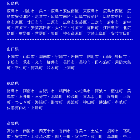
広島県
広島市
・
福山市
・
呉市
・
広島市安佐南区
・
東広島市
・
広島市西区
・
広
島市安佐北区
・
尾道市
・
広島市南区
・
広島市佐伯区
・
広島市中区
・
広
島市東区
・
廿日市市
・
三原市
・
広島市安芸区
・
三次市
・
府中市
・
府中
町
・
庄原市
・
安芸高田市
・
大竹市
・
竹原市
・
海田町
・
江田島市
・
北広
島町
・
熊野町
・
世羅町
・
坂町
・
神石高原町
・
大崎上島町
・
安芸太田町
山口県
下関市
・
山口市
・
周南市
・
宇部市
・
岩国市
・
防府市
・
山陽小野田市
・
下松市
・
萩市
・
光市
・
柳井市
・
長門市
・
美祢市
・
田布施町
・
周防大島
町
・
平生町
・
阿武町
・
和木町
・
上関町
徳島県
徳島市
・
阿南市
・
吉野川市
・
鳴門市
・
小松島市
・
阿波市
・
藍住町
・
美
馬市
・
石井町
・
三好市
・
北島町
・
松茂町
・
東みよし町
・
板野町
・
上板
町
・
つるぎ町
・
海陽町
・
那賀町
・
美波町
・
神山町
・
勝浦町
・
牟岐町
・
佐那河内村
・
上勝町
高知県
高知市
・
南国市
・
四万十市
・
香南市
・
香美市
・
土佐市
・
須崎市
・
宿毛
市
・
安芸市
・
土佐清水市
・
四万十町
・
室戸市
・
佐川町
・
黒潮町
・
中土