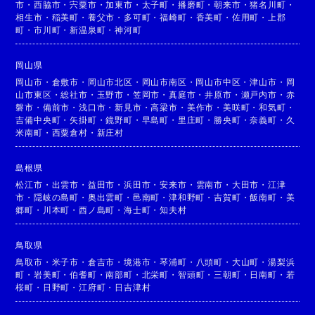
市
・
西脇市
・
宍粟市
・
加東市
・
太子町
・
播磨町
・
朝来市
・
猪名川町
・
相生市
・
稲美町
・
養父市
・
多可町
・
福崎町
・
香美町
・
佐用町
・
上郡
町
・
市川町
・
新温泉町
・
神河町
岡山県
岡山市
・
倉敷市
・
岡山市北区
・
岡山市南区
・
岡山市中区
・
津山市
・
岡
山市東区
・
総社市
・
玉野市
・
笠岡市
・
真庭市
・
井原市
・
瀬戸内市
・
赤
磐市
・
備前市
・
浅口市
・
新見市
・
高梁市
・
美作市
・
美咲町
・
和気町
・
吉備中央町
・
矢掛町
・
鏡野町
・
早島町
・
里庄町
・
勝央町
・
奈義町
・
久
米南町
・
西粟倉村
・
新庄村
島根県
松江市
・
出雲市
・
益田市
・
浜田市
・
安来市
・
雲南市
・
大田市
・
江津
市
・
隠岐の島町
・
奥出雲町
・
邑南町
・
津和野町
・
吉賀町
・
飯南町
・
美
郷町
・
川本町
・
西ノ島町
・
海士町
・
知夫村
鳥取県
鳥取市
・
米子市
・
倉吉市
・
境港市
・
琴浦町
・
八頭町
・
大山町
・
湯梨浜
町
・
岩美町
・
伯耆町
・
南部町
・
北栄町
・
智頭町
・
三朝町
・
日南町
・
若
桜町
・
日野町
・
江府町
・
日吉津村