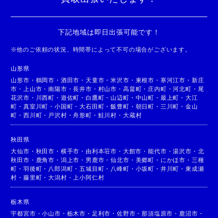
下記地域は即日出張可能です！
※
他のご依頼の状況、時間帯によって不可の場合がございます。
山形県
山形市
・
鶴岡市
・
酒田市
・
天童市
・
米沢市
・
東根市
・
寒河江市
・
新庄
市
・
上山市
・
南陽市
・
長井市
・
村山市
・
高畠町
・
庄内町
・
河北町
・
尾
花沢市
・
川西町
・
遊佐町
・
白鷹町
・
山辺町
・
中山町
・
最上町
・
大江
町
・
真室川町
・
小国町
・
大石田町
・
飯豊町
・
朝日町
・
三川町
・
金山
町
・
西川町
・
戸沢村
・
舟形町
・
鮭川村
・
大蔵村
秋田県
大仙市
・
秋田市
・
横手市
・
由利本荘市
・
大館市
・
能代市
・
湯沢市
・
北
秋田市
・
鹿角市
・
潟上市
・
男鹿市
・
仙北市
・
美郷町
・
にかほ市
・
三種
町
・
羽後町
・
八郎潟町
・
五城目町
・
八峰町
・
小坂町
・
井川町
・
東成瀬
村
・
藤里町
・
大潟村
・
上小阿仁村
栃木県
宇都宮市
・
小山市
・
栃木市
・
足利市
・
佐野市
・
那須塩原市
・
鹿沼市
・