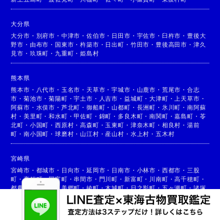
大分県
大分市
・
別府市
・
中津市
・
佐伯市
・
日田市
・
宇佐市
・
臼杵市
・
豊後大
野市
・
由布市
・
国東市
・
杵築市
・
日出町
・
竹田市
・
豊後高田市
・
津久
見市
・
玖珠町
・
九重町
・
姫島村
熊本県
熊本市
・
八代市
・
玉名市
・
天草市
・
宇城市
・
山鹿市
・
荒尾市
・
合志
市
・
菊池市
・
菊陽町
・
宇土市
・
人吉市
・
益城町
・
大津町
・
上天草市
・
阿蘇市
・
水俣市
・
芦北町
・
御船町
・
山都町
・
長洲町
・
氷川町
・
南阿蘇
村
・
美里町
・
和水町
・
甲佐町
・
錦町
・
多良木町
・
南関町
・
嘉島町
・
苓
北町
・
小国町
・
西原村
・
高森町
・
玉東町
・
津奈木町
・
相良村
・
湯前
町
・
南小国町
・
球磨村
・
山江村
・
産山村
・
水上村
・
五木村
宮崎県
宮崎市
・
都城市
・
日向市
・
延岡市
・
日南市
・
小林市
・
西都市
・
三股
町
・
高鍋町
・
国富町
・
串間市
・
門川町
・
新富町
・
川南町
・
高千穂町
・
都農町
・
高原町
・
美郷町
・
綾町
・
木城町
・
日之影町
・
五ヶ瀬町
・
諸塚
村
・
椎葉村
・
西米良村