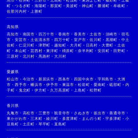
馬市
・
石井町
・
三好市
・
北島町
・
松茂町
・
東みよし町
・
板野町
・
上板
町
・
つるぎ町
・
海陽町
・
那賀町
・
美波町
・
神山町
・
勝浦町
・
牟岐町
・
佐那河内村
・
上勝町
高知県
高知市
・
南国市
・
四万十市
・
香南市
・
香美市
・
土佐市
・
須崎市
・
宿毛
市
・
安芸市
・
土佐清水市
・
四万十町
・
室戸市
・
佐川町
・
黒潮町
・
中土
佐町
・
仁淀川町
・
津野町
・
越知町
・
大月町
・
日高村
・
大豊町
・
土佐
町
・
本山町
・
芸西村
・
東洋町
・
梼原町
・
奈半利町
・
安田町
・
田野町
・
三原村
・
北川村
・
馬路村
・
大川村
愛媛県
松山市
・
今治市
・
新居浜市
・
西条市
・
四国中央市
・
宇和島市
・
大洲
市
・
西予市
・
幡浜市
・
伊予市
・
東温市
・
松前町
・
愛南町
・
砥部町
・
内
子町
・
鬼北町
・
伊方町
・
久万高原町
・
上島町
・
松野町
香川県
丸亀市
・
高松市
・
三豊市
・
観音寺市
・
さぬき市
・
坂出市
・
善通寺市
・
東かがわ市
・
三木町
・
綾川町
・
多度津町
・
まんのう町
・
宇多津町
・
小
豆島町
・
土庄町
・
琴平町
・
直島町