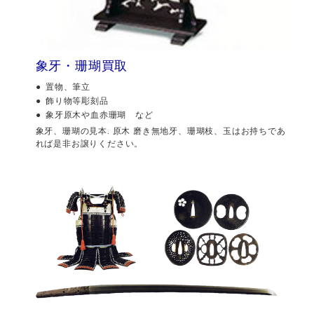
象牙・珊瑚買取
置物、筆立
飾り物等彫刻品
象牙原木や血赤珊瑚 など
象牙、珊瑚の見本. 原木 磨き無地牙、珊瑚枝、玉はお持ちであ
れば是非お譲りください。