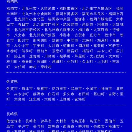
福岡県
福岡市
・
北九州市
・
久留米市
・
福岡市東区
・
北九州市八幡西区
・
福岡
市南区
・
北九州市小倉南区
・
福岡市博多区
・
福岡市早良区
・
福岡市西
区
・
北九州市小倉北区
・
福岡市中央区
・
飯塚市
・
福岡市城南区
・
大牟
田市
・
春日市
・
北九州市門司区
・
筑紫野市
・
糸島市
・
宗像市
・
大野城
市
・
北九州市若松区
・
北九州市八幡東区
・
柳川市
・
太宰府市
・
行橋
市
・
八女市
・
北九州市戸畑区
・
小郡市
・
古賀市
・
直方市
・
福津市
・
朝
倉市
・
田川市
・
那珂川町
・
筑後市
・
中間市
・
志免町
・
粕屋町
・
嘉麻
市
・
みやま市
・
宇美町
・
大川市
・
苅田町
・
岡垣町
・
篠栗町
・
宮若市
・
水巻町
・
筑前町
・
豊前市
・
須恵町
・
新宮町
・
福智町
・
みやこ町
・
広川
町
・
築上町
・
遠賀町
・
川崎町
・
鞍手町
・
芦屋町
・
大刀洗町
・
大木町
・
桂川町
・
香春町
・
添田町
・
糸田町
・
小竹町
・
久山町
・
上毛町
・
吉富
町
・
大任町
・
赤村
・
東峰村
佐賀県
佐賀市
・
唐津市
・
鳥栖市
・
伊万里市
・
武雄市
・
小城市
・
神埼市
・
鹿島
市
・
みやき町
・
嬉野市
・
白石町
・
多久市
・
有田町
・
基山町
・
吉野ヶ里
町
・
太良町
・
江北町
・
大町町
・
上峰町
・
玄海町
長崎県
佐世保市
・
長崎市
・
諫早市
・
大村市
・
南島原市
・
島原市
・
雲仙市
・
五
島市
・
平戸市
・
長与町
・
対馬市
・
西海市
・
時津町
・
壱岐市
・
松浦市
・
新上五島町
・
波佐見町
・
川棚町
・
佐々町
・
小値賀町
・
東彼杵町