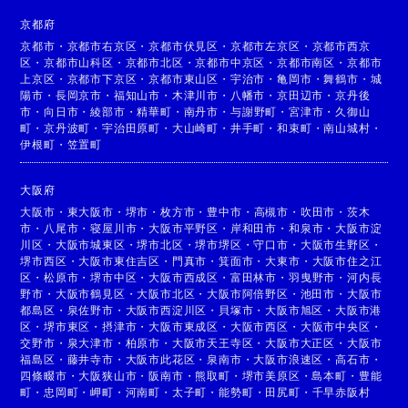
京都府
京都市
・
京都市右京区
・
京都市伏見区
・
京都市左京区
・
京都市西京
区
・
京都市山科区
・
京都市北区
・
京都市中京区
・
京都市南区
・
京都市
上京区
・
京都市下京区
・
京都市東山区
・
宇治市
・
亀岡市
・
舞鶴市
・
城
陽市
・
長岡京市
・
福知山市
・
木津川市
・
八幡市
・
京田辺市
・
京丹後
市
・
向日市
・
綾部市
・
精華町
・
南丹市
・
与謝野町
・
宮津市
・
久御山
町
・
京丹波町
・
宇治田原町
・
大山崎町
・
井手町
・
和束町
・
南山城村
・
伊根町
・
笠置町
大阪府
大阪市
・
東大阪市
・
堺市
・
枚方市
・
豊中市
・
高槻市
・
吹田市
・
茨木
市
・
八尾市
・
寝屋川市
・
大阪市平野区
・
岸和田市
・
和泉市
・
大阪市淀
川区
・
大阪市城東区
・
堺市北区
・
堺市堺区
・
守口市
・
大阪市生野区
・
堺市西区
・
大阪市東住吉区
・
門真市
・
箕面市
・
大東市
・
大阪市住之江
区
・
松原市
・
堺市中区
・
大阪市西成区
・
富田林市
・
羽曳野市
・
河内長
野市
・
大阪市鶴見区
・
大阪市北区
・
大阪市阿倍野区
・
池田市
・
大阪市
都島区
・
泉佐野市
・
大阪市西淀川区
・
貝塚市
・
大阪市旭区
・
大阪市港
区
・
堺市東区
・
摂津市
・
大阪市東成区
・
大阪市西区
・
大阪市中央区
・
交野市
・
泉大津市
・
柏原市
・
大阪市天王寺区
・
大阪市大正区
・
大阪市
福島区
・
藤井寺市
・
大阪市此花区
・
泉南市
・
大阪市浪速区
・
高石市
・
四條畷市
・
大阪狭山市
・
阪南市
・
熊取町
・
堺市美原区
・
島本町
・
豊能
町
・
忠岡町
・
岬町
・
河南町
・
太子町
・
能勢町
・
田尻町
・
千早赤阪村