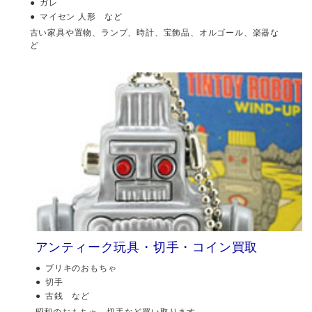
ガレ
マイセン 人形 など
古い家具や置物、ランプ、時計、宝飾品、オルゴール、楽器な
ど
アンティーク玩具・切手・コイン買取
ブリキのおもちゃ
切手
古銭 など
昭和のおもちゃ、切手など買い取ります。