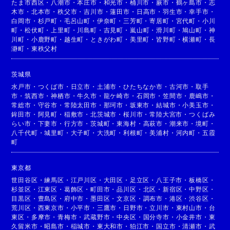
たま市西区
・
八潮市
・
本庄市
・
和光市
・
桶川市
・
蕨市
・
鶴ヶ島市
・
志
木市
・
北本市
・
秩父市
・
吉川市
・
蓮田市
・
日高市
・
羽生市
・
幸手市
・
白岡市
・
杉戸町
・
毛呂山町
・
伊奈町
・
三芳町
・
寄居町
・
宮代町
・
小川
町
・
松伏町
・
上里町
・
川島町
・
吉見町
・
嵐山町
・
滑川町
・
鳩山町
・
神
川町
・
小鹿野町
・
越生町
・
ときがわ町
・
美里町
・
皆野町
・
横瀬町
・
長
瀞町
・
東秩父村
茨城県
水戸市
・
つくば市
・
日立市
・
土浦市
・
ひたちなか市
・
古河市
・
取手
市
・
筑西市
・
神栖市
・
牛久市
・
龍ケ崎市
・
石岡市
・
笠間市
・
鹿嶋市
・
常総市
・
守谷市
・
常陸太田市
・
那珂市
・
坂東市
・
結城市
・
小美玉市
・
鉾田市
・
阿見町
・
稲敷市
・
北茨城市
・
桜川市
・
常陸大宮市
・
つくばみ
らい市
・
下妻市
・
行方市
・
茨城町
・
東海村
・
高萩市
・
潮来市
・
境町
・
八千代町
・
城里町
・
大子町
・
大洗町
・
利根町
・
美浦村
・
河内町
・
五霞
町
東京都
世田谷区
・
練馬区
・
江戸川区
・
大田区
・
足立区
・
八王子市
・
板橋区
・
杉並区
・
江東区
・
葛飾区
・
町田市
・
品川区
・
北区
・
新宿区
・
中野区
・
目黒区
・
豊島区
・
府中市
・
墨田区
・
文京区
・
調布市
・
港区
・
渋谷区
・
荒川区
・
西東京市
・
小平市
・
三鷹市
・
日野市
・
立川市
・
東村山市
・
台
東区
・
多摩市
・
青梅市
・
武蔵野市
・
中央区
・
国分寺市
・
小金井市
・
東
久留米市
・
昭島市
・
稲城市
・
東大和市
・
狛江市
・
国立市
・
清瀬市
・
武