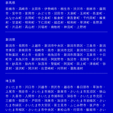
群馬県
前橋市
・
高崎市
・
太田市
・
伊勢崎市
・
桐生市
・
渋川市
・
館林市
・
藤岡
市
・
安中市
・
富岡市
・
みどり市
・
沼田市
・
大泉町
・
玉村町
・
邑楽町
・
みなかみ町
・
吉岡町
・
中之条町
・
板倉町
・
東吾妻町
・
千代田町
・
榛東
村
・
甘楽町
・
明和町
・
下仁田町
・
嬬恋村
・
昭和村
・
草津町
・
長野原
町
・
片品村
・
高山村
・
川場村
・
南牧村
・
神流町
・
上野村
新潟県
新潟市
・
長岡市
・
上越市
・
新潟市中央区
・
新潟市西区
・
三条市
・
新潟
市東区
・
新発田市
・
柏崎市
・
燕市
・
新潟市北区
・
新潟市江南区
・
新潟
市秋葉区
・
村上市
・
佐渡市
・
南魚沼市
・
新潟市西蒲区
・
五泉市
・
十日
町市
・
糸魚川市
・
新潟市南区
・
阿賀野市
・
魚沼市
・
見附市
・
小千谷
市
・
妙高市
・
胎内市
・
加茂市
・
聖籠町
・
阿賀町
・
田上町
・
津南町
・
弥
彦村
・
湯沢町
・
関川村
・
出雲崎町
・
刈羽村
・
粟島浦村
埼玉県
さいたま市
・
川口市
・
川越市
・
所沢市
・
越谷市
・
春日部市
・
草加市
・
上尾市
・
熊谷市
・
さいたま市南区
・
新座市
・
さいたま市見沼区
・
狭山
市
・
久喜市
・
入間市
・
さいたま市浦和区
・
深谷市
・
さいたま市北区
・
三郷市
・
朝霞市
・
戸田市
・
鴻巣市
・
加須市
・
さいたま市岩槻区
・
さい
たま市緑区
・
さいたま市大宮区
・
富士見市
・
ふじみ野市
・
坂戸市
・
さ
いたま市桜区
・
さいたま市中央区
・
東松山市
・
行田市
・
飯能市
・
さい