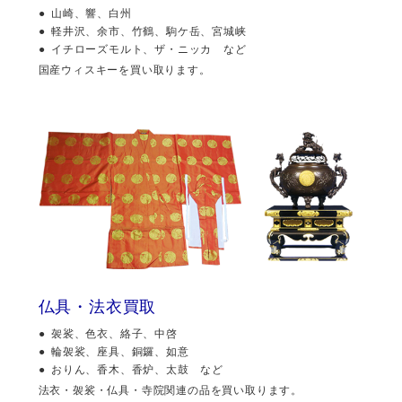
山崎、響、白州
軽井沢、余市、竹鶴、駒ケ岳、宮城峡
イチローズモルト、ザ・ニッカ など
国産ウィスキーを買い取ります。
仏具・法衣買取
袈裟、色衣、絡子、中啓
輪袈裟、座具、銅鑼、如意
おりん、香木、香炉、太鼓 など
法衣・袈裟・仏具・寺院関連の品を買い取ります。