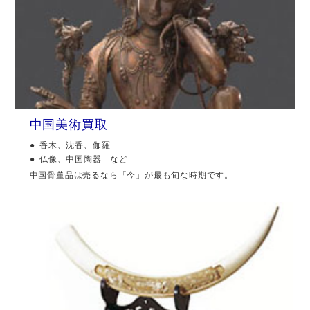
中国美術買取
香木、沈香、伽羅
仏像、中国陶器 など
中国骨董品は売るなら「今」が最も旬な時期です。