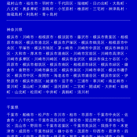
蔵村山市
・
福生市
・
羽村市
・
千代田区
・
瑞穂町
・
日の出町
・
大島町
・
八丈町
・
奥多摩町
・
新島村
・
小笠原村
・
檜原村
・
三宅村
・
神津島村
・
御蔵島村
・
利島村
・
青ヶ島村
神奈川県
横浜市
・
川崎市
・
相模原市
・
横須賀市
・
藤沢市
・
横浜市青葉区
・
相模
原市南区
・
横浜市港北区
・
横浜市戸塚区
・
横浜市鶴見区
・
相模原市中
央区
・
平塚市
・
横浜市旭区
・
茅ヶ崎市
・
川崎市中原区
・
横浜市神奈川
区
・
大和市
・
厚木市
・
横浜市港南区
・
川崎市宮前区
・
川崎市高津区
・
川崎市多摩区
・
川崎市川崎区
・
横浜市金沢区
・
横浜市保土ケ谷区
・
小
田原市
・
横浜市都筑区
・
横浜市南区
・
相模原市緑区
・
横浜市緑区
・
鎌
倉市
・
秦野市
・
川崎市麻生区
・
横浜市泉区
・
川崎市幸区
・
横浜市磯子
区
・
横浜市中区
・
座間市
・
海老名市
・
横浜市瀬谷区
・
横浜市栄区
・
伊
勢原市
・
横浜市西区
・
綾瀬市
・
逗子市
・
三浦市
・
寒川町
・
南足柄市
・
愛川町
・
葉山町
・
大磯町
・
湯河原町
・
二宮町
・
開成町
・
大井町
・
箱根
町
・
山北町
・
松田町
・
中井町
・
真鶴町
・
清川村
千葉県
千葉市
・
船橋市
・
松戸市
・
市川市
・
柏市
・
市原市
・
千葉市中央区
・
佐
倉市
・
八千代市
・
千葉市花見川区
・
浦安市
・
習志野市
・
千葉市稲毛
区
・
流山市
・
野田市
・
千葉市若葉区
・
千葉市美浜区
・
我孫子市
・
木更
津市
・
成田市
・
千葉市緑区
・
鎌ケ谷市
・
茂原市
・
印西市
・
君津市
・
四
街道市
・
八街市
・
香取市
・
銚子市
・
旭市
・
東金市
・
袖ケ浦市
・
白井