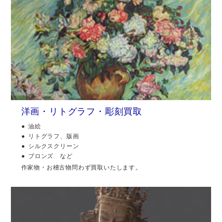
洋画・リトグラフ・彫刻買取
油絵
リトグラフ、版画
シルクスクリーン
ブロンズ など
作家物・お稽古物問わず買取いたします。