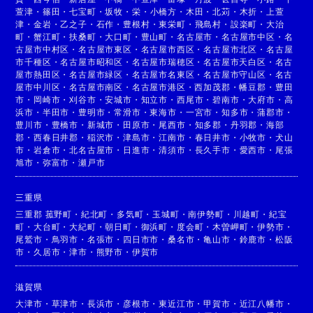
萱津
・
篠田
・
七宝町
・
坂牧
・
栄
・
小橋方
・
木田
・
北苅
・
木折
・
上萱
津
・
金岩
・
乙之子
・
石作
・
豊根村
・
東栄町
・
飛島村
・
設楽町
・
大治
町
・
蟹江町
・
扶桑町
・
大口町
・
豊山町
・
名古屋市
・
名古屋市中区
・
名
古屋市中村区
・
名古屋市東区
・
名古屋市西区
・
名古屋市北区
・
名古屋
市千種区
・
名古屋市昭和区
・
名古屋市瑞穂区
・
名古屋市天白区
・
名古
屋市熱田区
・
名古屋市緑区
・
名古屋市名東区
・
名古屋市守山区
・
名古
屋市中川区
・
名古屋市南区
・
名古屋市港区
・
西加茂郡
・
幡豆郡
・
豊田
市
・
岡崎市
・
刈谷市
・
安城市
・
知立市
・
西尾市
・
碧南市
・
大府市
・
高
浜市
・
半田市
・
豊明市
・
常滑市
・
東海市
・
一宮市
・
知多市
・
蒲郡市
・
豊川市
・
豊橋市
・
新城市
・
田原市
・
尾西市
・
知多郡
・
丹羽郡
・
海部
郡
・
西春日井郡
・
稲沢市
・
津島市
・
江南市
・
春日井市
・
小牧市
・
犬山
市
・
岩倉市
・
北名古屋市
・
日進市
・
清須市
・
長久手市
・
愛西市
・
尾張
旭市
・
弥富市
・
瀬戸市
三重県
三重郡 菰野町
・
紀北町
・
多気町
・
玉城町
・
南伊勢町
・
川越町
・
紀宝
町
・
大台町
・
大紀町
・
朝日町
・
御浜町
・
度会町
・
木曽岬町
・
伊勢市
・
尾鷲市
・
鳥羽市
・
名張市
・
四日市市
・
桑名市
・
亀山市
・
鈴鹿市
・
松阪
市
・
久居市
・
津市
・
熊野市
・
伊賀市
滋賀県
大津市
・
草津市
・
長浜市
・
彦根市
・
東近江市
・
甲賀市
・
近江八幡市
・