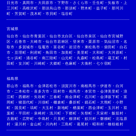
日光市
・
真岡市
・
大田原市
・
下野市
・
さくら市
・
壬生町
・
矢板市
・
上
三川町
・
高根沢町
・
那須烏山市
・
那須町
・
野木町
・
益子町
・
那珂川
町
・
芳賀町
・
茂木町
・
市貝町
・
塩谷町
宮城県
仙台市
・
仙台市青葉区
・
仙台市太白区
・
仙台市泉区
・
仙台市宮城野
区
・
石巻市
・
大崎市
・
仙台市若林区
・
登米市
・
栗原市
・
気仙沼市
・
名
取市
・
多賀城市
・
塩竈市
・
富谷町
・
岩沼市
・
東松島市
・
柴田町
・
白石
市
・
亘理町
・
利府町
・
角田市
・
加美町
・
美里町
・
大和町
・
大河原町
・
七ヶ浜町
・
涌谷町
・
南三陸町
・
山元町
・
丸森町
・
松島町
・
蔵王町
・
村
田町
・
女川町
・
川崎町
・
大郷町
・
色麻町
・
大衡村
・
七ケ宿町
福島県
郡山市
・
福島市
・
会津若松市
・
須賀川市
・
南相馬市
・
伊達市
・
白河
市
・
二本松市
・
喜多方市
・
田村市
・
相馬市
・
本宮市
・
会津美里町
・
浪
江町
・
西郷村
・
矢吹町
・
三春町
・
南会津町
・
石川町
・
会津坂下町
・
富
岡町
・
猪苗代町
・
川俣町
・
棚倉町
・
桑折町
・
鏡石町
・
大熊町
・
小野
町
・
国見町
・
塙町
・
大玉村
・
新地町
・
楢葉町
・
西会津町
・
玉川村
・
双
葉町
・
平田村
・
泉崎村
・
浅川町
・
下郷町
・
矢祭町
・
天栄村
・
飯舘村
・
古殿町
・
広野町
・
中島村
・
只見町
・
柳津町
・
鮫川村
・
磐梯町
・
北塩原
村
・
湯川村
・
金山町
・
川内村
・
三島町
・
葛尾村
・
昭和村
・
檜枝岐村