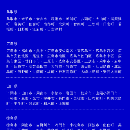
鳥取県
鳥取市
・
米子市
・
倉吉市
・
境港市
・
琴浦町
・
八頭町
・
大山町
・
湯梨浜
町
・
岩美町
・
伯耆町
・
南部町
・
北栄町
・
智頭町
・
三朝町
・
日南町
・
若
桜町
・
日野町
・
江府町
・
日吉津村
広島県
広島市
・
福山市
・
呉市
・
広島市安佐南区
・
東広島市
・
広島市西区
・
広
島市安佐北区
・
尾道市
・
広島市南区
・
広島市佐伯区
・
広島市中区
・
広
島市東区
・
廿日市市
・
三原市
・
広島市安芸区
・
三次市
・
府中市
・
府中
町
・
庄原市
・
安芸高田市
・
大竹市
・
竹原市
・
海田町
・
江田島市
・
北広
島町
・
熊野町
・
世羅町
・
坂町
・
神石高原町
・
大崎上島町
・
安芸太田町
山口県
下関市
・
山口市
・
周南市
・
宇部市
・
岩国市
・
防府市
・
山陽小野田市
・
下松市
・
萩市
・
光市
・
柳井市
・
長門市
・
美祢市
・
田布施町
・
周防大島
町
・
平生町
・
阿武町
・
和木町
・
上関町
徳島県
徳島市
・
阿南市
・
吉野川市
・
鳴門市
・
小松島市
・
阿波市
・
藍住町
・
美