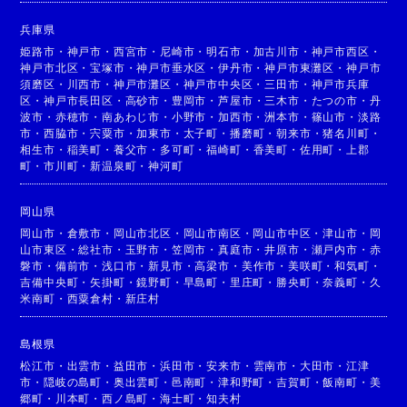
兵庫県
姫路市
・
神戸市
・
西宮市
・
尼崎市
・
明石市
・
加古川市
・
神戸市西区
・
神戸市北区
・
宝塚市
・
神戸市垂水区
・
伊丹市
・
神戸市東灘区
・
神戸市
須磨区
・
川西市
・
神戸市灘区
・
神戸市中央区
・
三田市
・
神戸市兵庫
区
・
神戸市長田区
・
高砂市
・
豊岡市
・
芦屋市
・
三木市
・
たつの市
・
丹
波市
・
赤穂市
・
南あわじ市
・
小野市
・
加西市
・
洲本市
・
篠山市
・
淡路
市
・
西脇市
・
宍粟市
・
加東市
・
太子町
・
播磨町
・
朝来市
・
猪名川町
・
相生市
・
稲美町
・
養父市
・
多可町
・
福崎町
・
香美町
・
佐用町
・
上郡
町
・
市川町
・
新温泉町
・
神河町
岡山県
岡山市
・
倉敷市
・
岡山市北区
・
岡山市南区
・
岡山市中区
・
津山市
・
岡
山市東区
・
総社市
・
玉野市
・
笠岡市
・
真庭市
・
井原市
・
瀬戸内市
・
赤
磐市
・
備前市
・
浅口市
・
新見市
・
高梁市
・
美作市
・
美咲町
・
和気町
・
吉備中央町
・
矢掛町
・
鏡野町
・
早島町
・
里庄町
・
勝央町
・
奈義町
・
久
米南町
・
西粟倉村
・
新庄村
島根県
松江市
・
出雲市
・
益田市
・
浜田市
・
安来市
・
雲南市
・
大田市
・
江津
市
・
隠岐の島町
・
奥出雲町
・
邑南町
・
津和野町
・
吉賀町
・
飯南町
・
美
郷町
・
川本町
・
西ノ島町
・
海士町
・
知夫村