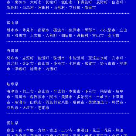
市
・
東御市
・
大町市
・
箕輪町
・
飯山市
・
下諏訪町
・
辰野町
・
信濃町
・
飯島町
・
白馬村
・
宮田村
・
山形村
・
立科町
・
飯田市
富山県
射水市
・
氷見市
・
南砺市
・
砺波市
・
魚津市
・
黒部市
・
小矢部市
・
立山
町
・
滑川市
・
上市町
・
入善町
・
朝日町
・
舟橋村
・
富山市
・
高岡市
石川県
羽咋市
・
志賀町
・
能登町
・
珠洲市
・
中能登町
・
宝達志水町
・
穴水町
・
川北町
・
金沢市
・
白山市
・
小松市
・
七尾市
・
加賀市
・
野々市市
・
能美
市
・
津幡町
・
輪島市
・
内灘町
岐阜県
海津市
・
郡上市
・
高山市
・
可児郡
・
本巣市
・
下呂市
・
飛騨市
・
岐阜
市
・
清須市
・
各務原市
・
関市
・
美濃市
・
多治見市
・
土岐市
・
中津川
市
・
瑞浪市
・
山県市
・
羽島郡安八郡
・
瑞穂市
・
美濃加茂市
・
可児市
・
羽島市
・
大垣市
・
恵那市
愛知県
森山
・
森
・
本郷
・
方領
・
古道
・
二ツ寺
・
東溝口
・
花正
・
花長
・
蜂須
賀
・
西今宿
・
新居屋
・
中橋
・
中萱津
・
富塚
・
丹波
・
甚目寺
・
小路
・
下