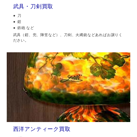
武具・刀剣買取
刀
鎧
鉄砲 など
武具（鎧、兜、陣笠など）、刀剣、火縄銃などあればお譲りく
ださい。
西洋アンティーク買取