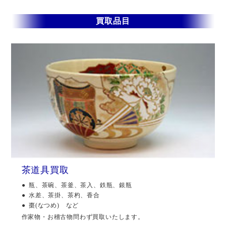
買取品目
茶道具買取
瓶、茶碗、茶釜、茶入、鉄瓶、銀瓶
水差、茶掛、茶杓、香合
棗(なつめ) など
作家物・お稽古物問わず買取いたします。