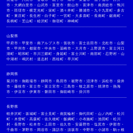
市
・
大網白里市
・
山武市
・
富里市
・
館山市
・
富津市
・
南房総市
・
鴨川
市
・
匝瑳市
・
横芝光町
・
栄町
・
酒々井町
・
勝浦市
・
九十九里町
・
多古
町
・
東庄町
・
長生村
・
白子町
・
一宮町
・
大多喜町
・
長南町
・
鋸南町
・
長柄町
・
芝山町
・
睦沢町
・
御宿町
・
神崎町
山梨県
甲府市
・
甲斐市
・
南アルプス市
・
笛吹市
・
富士吉田市
・
北杜市
・
山梨
市
・
甲州市
・
都留市
・
中央市
・
韮崎市
・
大月市
・
上野原市
・
富士河口
湖町
・
昭和町
・
市川三郷町
・
身延町
・
富士川町
・
南部町
・
忍野村
・
山
中湖村
・
鳴沢村
・
道志村
・
西桂町
・
早川町
静岡県
菊川市
・
御殿場市
・
静岡市
・
島田市
・
裾野市
・
沼津市
・
浜松市
・
袋井
市
・
藤枝市
・
富士市
・
富士宮市
・
三島市
・
牧之原市
・
焼津市
・
熱海
市
・
伊豆市
・
伊東市
・
磐田市
・
御前崎市
・
掛川市
長野県
軽井沢町
・
坂城町
・
富士見町
・
南箕輪村
・
御代田町
・
山ノ内町
・
松川
町
・
木曽町
・
高森町
・
佐久穂町
・
飯綱町
・
小布施町
・
池田町
・
松川
村
・
長野市
・
松本市
・
上田市
・
佐久市
・
安曇野市
・
塩尻市
・
伊那市
・
千曲市
・
茅野市
・
岡谷市
・
諏訪市
・
須坂市
・
中野市
・
小諸市
・
駒ヶ根