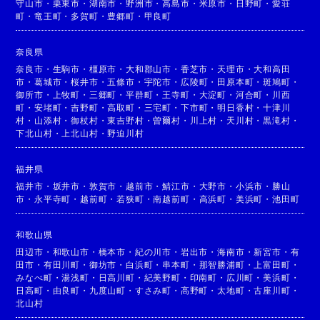
守山市
・
栗東市
・
湖南市
・
野洲市
・
高島市
・
米原市
・
日野町
・
愛荘
町
・
竜王町
・
多賀町
・
豊郷町
・
甲良町
奈良県
奈良市
・
生駒市
・
橿原市
・
大和郡山市
・
香芝市
・
天理市
・
大和高田
市
・
葛城市
・
桜井市
・
五條市
・
宇陀市
・
広陵町
・
田原本町
・
斑鳩町
・
御所市
・
上牧町
・
三郷町
・
平群町
・
王寺町
・
大淀町
・
河合町
・
川西
町
・
安堵町
・
吉野町
・
高取町
・
三宅町
・
下市町
・
明日香村
・
十津川
村
・
山添村
・
御杖村
・
東吉野村
・
曽爾村
・
川上村
・
天川村
・
黒滝村
・
下北山村
・
上北山村
・
野迫川村
福井県
福井市
・
坂井市
・
敦賀市
・
越前市
・
鯖江市
・
大野市
・
小浜市
・
勝山
市
・
永平寺町
・
越前町
・
若狭町
・
南越前町
・
高浜町
・
美浜町
・
池田町
和歌山県
田辺市
・
和歌山市
・
橋本市
・
紀の川市
・
岩出市
・
海南市
・
新宮市
・
有
田市
・
有田川町
・
御坊市
・
白浜町
・
串本町
・
那智勝浦町
・
上富田町
・
みなべ町
・
湯浅町
・
日高川町
・
紀美野町
・
印南町
・
広川町
・
美浜町
・
日高町
・
由良町
・
九度山町
・
すさみ町
・
高野町
・
太地町
・
古座川町
・
北山村