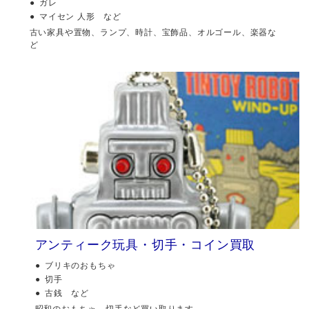
ガレ
マイセン 人形 など
古い家具や置物、ランプ、時計、宝飾品、オルゴール、楽器な
ど
アンティーク玩具・切手・コイン買取
ブリキのおもちゃ
切手
古銭 など
昭和のおもちゃ、切手など買い取ります。