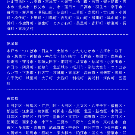
たま市西区
・
八潮市
・
本庄市
・
和光市
・
桶川市
・
蕨市
・
鶴ヶ島市
・
志
木市
・
北本市
・
秩父市
・
吉川市
・
蓮田市
・
日高市
・
羽生市
・
幸手市
・
白岡市
・
杉戸町
・
毛呂山町
・
伊奈町
・
三芳町
・
寄居町
・
宮代町
・
小川
町
・
松伏町
・
上里町
・
川島町
・
吉見町
・
嵐山町
・
滑川町
・
鳩山町
・
神
川町
・
小鹿野町
・
越生町
・
ときがわ町
・
美里町
・
皆野町
・
横瀬町
・
長
瀞町
・
東秩父村
茨城県
水戸市
・
つくば市
・
日立市
・
土浦市
・
ひたちなか市
・
古河市
・
取手
市
・
筑西市
・
神栖市
・
牛久市
・
龍ケ崎市
・
石岡市
・
笠間市
・
鹿嶋市
・
常総市
・
守谷市
・
常陸太田市
・
那珂市
・
坂東市
・
結城市
・
小美玉市
・
鉾田市
・
阿見町
・
稲敷市
・
北茨城市
・
桜川市
・
常陸大宮市
・
つくばみ
らい市
・
下妻市
・
行方市
・
茨城町
・
東海村
・
高萩市
・
潮来市
・
境町
・
八千代町
・
城里町
・
大子町
・
大洗町
・
利根町
・
美浦村
・
河内町
・
五霞
町
東京都
世田谷区
・
練馬区
・
江戸川区
・
大田区
・
足立区
・
八王子市
・
板橋区
・
杉並区
・
江東区
・
葛飾区
・
町田市
・
品川区
・
北区
・
新宿区
・
中野区
・
目黒区
・
豊島区
・
府中市
・
墨田区
・
文京区
・
調布市
・
港区
・
渋谷区
・
荒川区
・
西東京市
・
小平市
・
三鷹市
・
日野市
・
立川市
・
東村山市
・
台
東区
・
多摩市
・
青梅市
・
武蔵野市
・
中央区
・
国分寺市
・
小金井市
・
東
久留米市
・
昭島市
・
稲城市
・
東大和市
・
狛江市
・
国立市
・
清瀬市
・
武