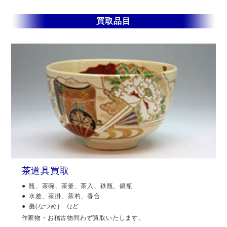
買取品目
茶道具買取
瓶、茶碗、茶釜、茶入、鉄瓶、銀瓶
水差、茶掛、茶杓、香合
棗(なつめ) など
作家物・お稽古物問わず買取いたします。