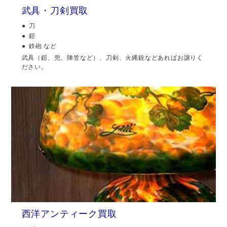
武具・刀剣買取
刀
鎧
鉄砲 など
武具（鎧、兜、陣笠など）、刀剣、火縄銃などあればお譲りく
ださい。
西洋アンティーク買取