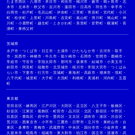
たま市西区
・
八潮市
・
本庄市
・
和光市
・
桶川市
・
蕨市
・
鶴ヶ島市
・
志
木市
・
北本市
・
秩父市
・
吉川市
・
蓮田市
・
日高市
・
羽生市
・
幸手市
・
白岡市
・
杉戸町
・
毛呂山町
・
伊奈町
・
三芳町
・
寄居町
・
宮代町
・
小川
町
・
松伏町
・
上里町
・
川島町
・
吉見町
・
嵐山町
・
滑川町
・
鳩山町
・
神
川町
・
小鹿野町
・
越生町
・
ときがわ町
・
美里町
・
皆野町
・
横瀬町
・
長
瀞町
・
東秩父村
茨城県
水戸市
・
つくば市
・
日立市
・
土浦市
・
ひたちなか市
・
古河市
・
取手
市
・
筑西市
・
神栖市
・
牛久市
・
龍ケ崎市
・
石岡市
・
笠間市
・
鹿嶋市
・
常総市
・
守谷市
・
常陸太田市
・
那珂市
・
坂東市
・
結城市
・
小美玉市
・
鉾田市
・
阿見町
・
稲敷市
・
北茨城市
・
桜川市
・
常陸大宮市
・
つくばみ
らい市
・
下妻市
・
行方市
・
茨城町
・
東海村
・
高萩市
・
潮来市
・
境町
・
八千代町
・
城里町
・
大子町
・
大洗町
・
利根町
・
美浦村
・
河内町
・
五霞
町
東京都
世田谷区
・
練馬区
・
江戸川区
・
大田区
・
足立区
・
八王子市
・
板橋区
・
杉並区
・
江東区
・
葛飾区
・
町田市
・
品川区
・
北区
・
新宿区
・
中野区
・
目黒区
・
豊島区
・
府中市
・
墨田区
・
文京区
・
調布市
・
港区
・
渋谷区
・
荒川区
・
西東京市
・
小平市
・
三鷹市
・
日野市
・
立川市
・
東村山市
・
台
東区
・
多摩市
・
青梅市
・
武蔵野市
・
中央区
・
国分寺市
・
小金井市
・
東
久留米市
・
昭島市
・
稲城市
・
東大和市
・
狛江市
・
国立市
・
清瀬市
・
武