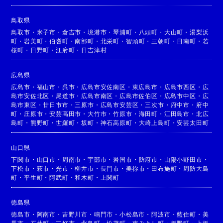
鳥取県
鳥取市
・
米子市
・
倉吉市
・
境港市
・
琴浦町
・
八頭町
・
大山町
・
湯梨浜
町
・
岩美町
・
伯耆町
・
南部町
・
北栄町
・
智頭町
・
三朝町
・
日南町
・
若
桜町
・
日野町
・
江府町
・
日吉津村
広島県
広島市
・
福山市
・
呉市
・
広島市安佐南区
・
東広島市
・
広島市西区
・
広
島市安佐北区
・
尾道市
・
広島市南区
・
広島市佐伯区
・
広島市中区
・
広
島市東区
・
廿日市市
・
三原市
・
広島市安芸区
・
三次市
・
府中市
・
府中
町
・
庄原市
・
安芸高田市
・
大竹市
・
竹原市
・
海田町
・
江田島市
・
北広
島町
・
熊野町
・
世羅町
・
坂町
・
神石高原町
・
大崎上島町
・
安芸太田町
山口県
下関市
・
山口市
・
周南市
・
宇部市
・
岩国市
・
防府市
・
山陽小野田市
・
下松市
・
萩市
・
光市
・
柳井市
・
長門市
・
美祢市
・
田布施町
・
周防大島
町
・
平生町
・
阿武町
・
和木町
・
上関町
徳島県
徳島市
・
阿南市
・
吉野川市
・
鳴門市
・
小松島市
・
阿波市
・
藍住町
・
美