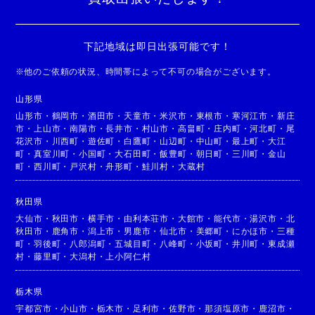
下記地域は即日出張可能です！
※
他のご依頼の状況、時間帯によって不可の場合がございます。
山形県
山形市
・
鶴岡市
・
酒田市
・
天童市
・
米沢市
・
東根市
・
寒河江市
・
新庄
市
・
上山市
・
南陽市
・
長井市
・
村山市
・
高畠町
・
庄内町
・
河北町
・
尾
花沢市
・
川西町
・
遊佐町
・
白鷹町
・
山辺町
・
中山町
・
最上町
・
大江
町
・
真室川町
・
小国町
・
大石田町
・
飯豊町
・
朝日町
・
三川町
・
金山
町
・
西川町
・
戸沢村
・
舟形町
・
鮭川村
・
大蔵村
秋田県
大仙市
・
秋田市
・
横手市
・
由利本荘市
・
大館市
・
能代市
・
湯沢市
・
北
秋田市
・
鹿角市
・
潟上市
・
男鹿市
・
仙北市
・
美郷町
・
にかほ市
・
三種
町
・
羽後町
・
八郎潟町
・
五城目町
・
八峰町
・
小坂町
・
井川町
・
東成瀬
村
・
藤里町
・
大潟村
・
上小阿仁村
栃木県
宇都宮市
・
小山市
・
栃木市
・
足利市
・
佐野市
・
那須塩原市
・
鹿沼市
・