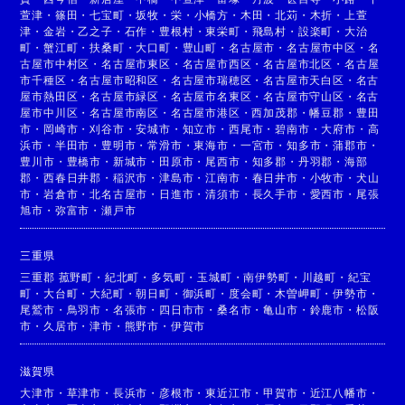
萱津
・
篠田
・
七宝町
・
坂牧
・
栄
・
小橋方
・
木田
・
北苅
・
木折
・
上萱
津
・
金岩
・
乙之子
・
石作
・
豊根村
・
東栄町
・
飛島村
・
設楽町
・
大治
町
・
蟹江町
・
扶桑町
・
大口町
・
豊山町
・
名古屋市
・
名古屋市中区
・
名
古屋市中村区
・
名古屋市東区
・
名古屋市西区
・
名古屋市北区
・
名古屋
市千種区
・
名古屋市昭和区
・
名古屋市瑞穂区
・
名古屋市天白区
・
名古
屋市熱田区
・
名古屋市緑区
・
名古屋市名東区
・
名古屋市守山区
・
名古
屋市中川区
・
名古屋市南区
・
名古屋市港区
・
西加茂郡
・
幡豆郡
・
豊田
市
・
岡崎市
・
刈谷市
・
安城市
・
知立市
・
西尾市
・
碧南市
・
大府市
・
高
浜市
・
半田市
・
豊明市
・
常滑市
・
東海市
・
一宮市
・
知多市
・
蒲郡市
・
豊川市
・
豊橋市
・
新城市
・
田原市
・
尾西市
・
知多郡
・
丹羽郡
・
海部
郡
・
西春日井郡
・
稲沢市
・
津島市
・
江南市
・
春日井市
・
小牧市
・
犬山
市
・
岩倉市
・
北名古屋市
・
日進市
・
清須市
・
長久手市
・
愛西市
・
尾張
旭市
・
弥富市
・
瀬戸市
三重県
三重郡 菰野町
・
紀北町
・
多気町
・
玉城町
・
南伊勢町
・
川越町
・
紀宝
町
・
大台町
・
大紀町
・
朝日町
・
御浜町
・
度会町
・
木曽岬町
・
伊勢市
・
尾鷲市
・
鳥羽市
・
名張市
・
四日市市
・
桑名市
・
亀山市
・
鈴鹿市
・
松阪
市
・
久居市
・
津市
・
熊野市
・
伊賀市
滋賀県
大津市
・
草津市
・
長浜市
・
彦根市
・
東近江市
・
甲賀市
・
近江八幡市
・