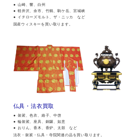
山崎、響、白州
軽井沢、余市、竹鶴、駒ケ岳、宮城峡
イチローズモルト、ザ・ニッカ など
国産ウィスキーを買い取ります。
仏具・法衣買取
袈裟、色衣、絡子、中啓
輪袈裟、座具、銅鑼、如意
おりん、香木、香炉、太鼓 など
法衣・袈裟・仏具・寺院関連の品を買い取ります。