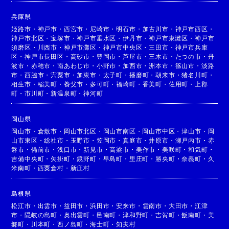
兵庫県
姫路市
・
神戸市
・
西宮市
・
尼崎市
・
明石市
・
加古川市
・
神戸市西区
・
神戸市北区
・
宝塚市
・
神戸市垂水区
・
伊丹市
・
神戸市東灘区
・
神戸市
須磨区
・
川西市
・
神戸市灘区
・
神戸市中央区
・
三田市
・
神戸市兵庫
区
・
神戸市長田区
・
高砂市
・
豊岡市
・
芦屋市
・
三木市
・
たつの市
・
丹
波市
・
赤穂市
・
南あわじ市
・
小野市
・
加西市
・
洲本市
・
篠山市
・
淡路
市
・
西脇市
・
宍粟市
・
加東市
・
太子町
・
播磨町
・
朝来市
・
猪名川町
・
相生市
・
稲美町
・
養父市
・
多可町
・
福崎町
・
香美町
・
佐用町
・
上郡
町
・
市川町
・
新温泉町
・
神河町
岡山県
岡山市
・
倉敷市
・
岡山市北区
・
岡山市南区
・
岡山市中区
・
津山市
・
岡
山市東区
・
総社市
・
玉野市
・
笠岡市
・
真庭市
・
井原市
・
瀬戸内市
・
赤
磐市
・
備前市
・
浅口市
・
新見市
・
高梁市
・
美作市
・
美咲町
・
和気町
・
吉備中央町
・
矢掛町
・
鏡野町
・
早島町
・
里庄町
・
勝央町
・
奈義町
・
久
米南町
・
西粟倉村
・
新庄村
島根県
松江市
・
出雲市
・
益田市
・
浜田市
・
安来市
・
雲南市
・
大田市
・
江津
市
・
隠岐の島町
・
奥出雲町
・
邑南町
・
津和野町
・
吉賀町
・
飯南町
・
美
郷町
・
川本町
・
西ノ島町
・
海士町
・
知夫村