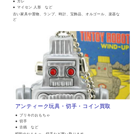
ガレ
マイセン 人形 など
古い家具や置物、ランプ、時計、宝飾品、オルゴール、楽器な
ど
アンティーク玩具・切手・コイン買取
ブリキのおもちゃ
切手
古銭 など
昭和のおもちゃ、切手など買い取ります。