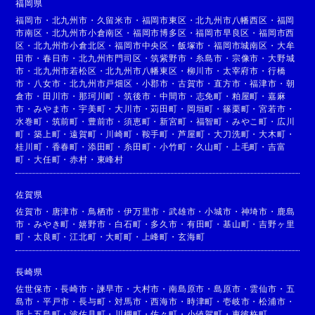
福岡県
福岡市
・
北九州市
・
久留米市
・
福岡市東区
・
北九州市八幡西区
・
福岡
市南区
・
北九州市小倉南区
・
福岡市博多区
・
福岡市早良区
・
福岡市西
区
・
北九州市小倉北区
・
福岡市中央区
・
飯塚市
・
福岡市城南区
・
大牟
田市
・
春日市
・
北九州市門司区
・
筑紫野市
・
糸島市
・
宗像市
・
大野城
市
・
北九州市若松区
・
北九州市八幡東区
・
柳川市
・
太宰府市
・
行橋
市
・
八女市
・
北九州市戸畑区
・
小郡市
・
古賀市
・
直方市
・
福津市
・
朝
倉市
・
田川市
・
那珂川町
・
筑後市
・
中間市
・
志免町
・
粕屋町
・
嘉麻
市
・
みやま市
・
宇美町
・
大川市
・
苅田町
・
岡垣町
・
篠栗町
・
宮若市
・
水巻町
・
筑前町
・
豊前市
・
須恵町
・
新宮町
・
福智町
・
みやこ町
・
広川
町
・
築上町
・
遠賀町
・
川崎町
・
鞍手町
・
芦屋町
・
大刀洗町
・
大木町
・
桂川町
・
香春町
・
添田町
・
糸田町
・
小竹町
・
久山町
・
上毛町
・
吉富
町
・
大任町
・
赤村
・
東峰村
佐賀県
佐賀市
・
唐津市
・
鳥栖市
・
伊万里市
・
武雄市
・
小城市
・
神埼市
・
鹿島
市
・
みやき町
・
嬉野市
・
白石町
・
多久市
・
有田町
・
基山町
・
吉野ヶ里
町
・
太良町
・
江北町
・
大町町
・
上峰町
・
玄海町
長崎県
佐世保市
・
長崎市
・
諫早市
・
大村市
・
南島原市
・
島原市
・
雲仙市
・
五
島市
・
平戸市
・
長与町
・
対馬市
・
西海市
・
時津町
・
壱岐市
・
松浦市
・
新上五島町
・
波佐見町
・
川棚町
・
佐々町
・
小値賀町
・
東彼杵町