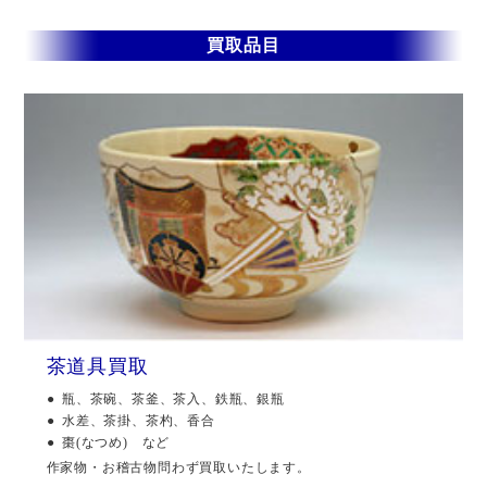
買取品目
茶道具買取
瓶、茶碗、茶釜、茶入、鉄瓶、銀瓶
水差、茶掛、茶杓、香合
棗(なつめ) など
作家物・お稽古物問わず買取いたします。