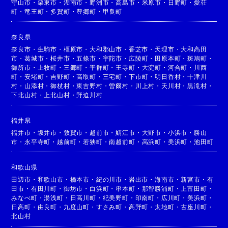
守山市
・
栗東市
・
湖南市
・
野洲市
・
高島市
・
米原市
・
日野町
・
愛荘
町
・
竜王町
・
多賀町
・
豊郷町
・
甲良町
奈良県
奈良市
・
生駒市
・
橿原市
・
大和郡山市
・
香芝市
・
天理市
・
大和高田
市
・
葛城市
・
桜井市
・
五條市
・
宇陀市
・
広陵町
・
田原本町
・
斑鳩町
・
御所市
・
上牧町
・
三郷町
・
平群町
・
王寺町
・
大淀町
・
河合町
・
川西
町
・
安堵町
・
吉野町
・
高取町
・
三宅町
・
下市町
・
明日香村
・
十津川
村
・
山添村
・
御杖村
・
東吉野村
・
曽爾村
・
川上村
・
天川村
・
黒滝村
・
下北山村
・
上北山村
・
野迫川村
福井県
福井市
・
坂井市
・
敦賀市
・
越前市
・
鯖江市
・
大野市
・
小浜市
・
勝山
市
・
永平寺町
・
越前町
・
若狭町
・
南越前町
・
高浜町
・
美浜町
・
池田町
和歌山県
田辺市
・
和歌山市
・
橋本市
・
紀の川市
・
岩出市
・
海南市
・
新宮市
・
有
田市
・
有田川町
・
御坊市
・
白浜町
・
串本町
・
那智勝浦町
・
上富田町
・
みなべ町
・
湯浅町
・
日高川町
・
紀美野町
・
印南町
・
広川町
・
美浜町
・
日高町
・
由良町
・
九度山町
・
すさみ町
・
高野町
・
太地町
・
古座川町
・
北山村