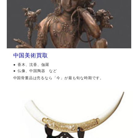
中国美術買取
香木、沈香、伽羅
仏像、中国陶器 など
中国骨董品は売るなら「今」が最も旬な時期です。