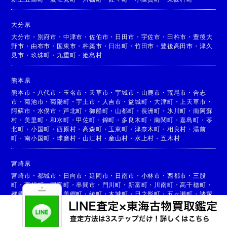
大分県
大分市
・
別府市
・
中津市
・
佐伯市
・
日田市
・
宇佐市
・
臼杵市
・
豊後大
野市
・
由布市
・
国東市
・
杵築市
・
日出町
・
竹田市
・
豊後高田市
・
津久
見市
・
玖珠町
・
九重町
・
姫島村
熊本県
熊本市
・
八代市
・
玉名市
・
天草市
・
宇城市
・
山鹿市
・
荒尾市
・
合志
市
・
菊池市
・
菊陽町
・
宇土市
・
人吉市
・
益城町
・
大津町
・
上天草市
・
阿蘇市
・
水俣市
・
芦北町
・
御船町
・
山都町
・
長洲町
・
氷川町
・
南阿蘇
村
・
美里町
・
和水町
・
甲佐町
・
錦町
・
多良木町
・
南関町
・
嘉島町
・
苓
北町
・
小国町
・
西原村
・
高森町
・
玉東町
・
津奈木町
・
相良村
・
湯前
町
・
南小国町
・
球磨村
・
山江村
・
産山村
・
水上村
・
五木村
宮崎県
宮崎市
・
都城市
・
日向市
・
延岡市
・
日南市
・
小林市
・
西都市
・
三股
町
・
高鍋町
・
国富町
・
串間市
・
門川町
・
新富町
・
川南町
・
高千穂町
・
都農町
・
高原町
・
美郷町
・
綾町
・
木城町
・
日之影町
・
五ヶ瀬町
・
諸塚
村
・
椎葉村
・
西米良村