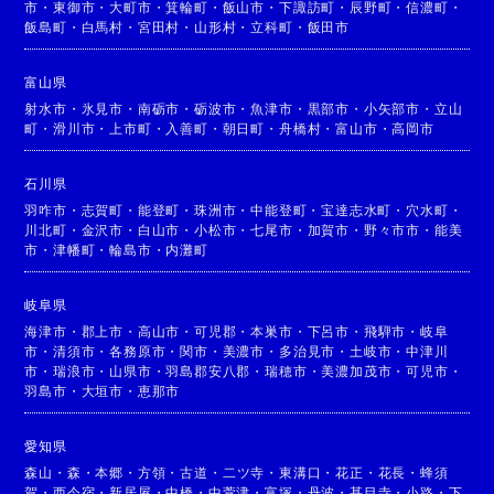
市
・
東御市
・
大町市
・
箕輪町
・
飯山市
・
下諏訪町
・
辰野町
・
信濃町
・
飯島町
・
白馬村
・
宮田村
・
山形村
・
立科町
・
飯田市
富山県
射水市
・
氷見市
・
南砺市
・
砺波市
・
魚津市
・
黒部市
・
小矢部市
・
立山
町
・
滑川市
・
上市町
・
入善町
・
朝日町
・
舟橋村
・
富山市
・
高岡市
石川県
羽咋市
・
志賀町
・
能登町
・
珠洲市
・
中能登町
・
宝達志水町
・
穴水町
・
川北町
・
金沢市
・
白山市
・
小松市
・
七尾市
・
加賀市
・
野々市市
・
能美
市
・
津幡町
・
輪島市
・
内灘町
岐阜県
海津市
・
郡上市
・
高山市
・
可児郡
・
本巣市
・
下呂市
・
飛騨市
・
岐阜
市
・
清須市
・
各務原市
・
関市
・
美濃市
・
多治見市
・
土岐市
・
中津川
市
・
瑞浪市
・
山県市
・
羽島郡安八郡
・
瑞穂市
・
美濃加茂市
・
可児市
・
羽島市
・
大垣市
・
恵那市
愛知県
森山
・
森
・
本郷
・
方領
・
古道
・
二ツ寺
・
東溝口
・
花正
・
花長
・
蜂須
賀
・
西今宿
・
新居屋
・
中橋
・
中萱津
・
富塚
・
丹波
・
甚目寺
・
小路
・
下