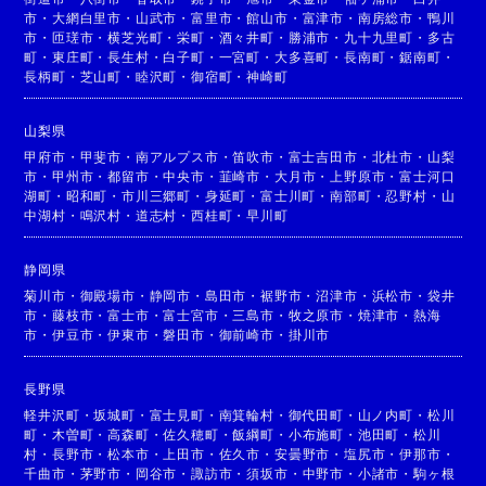
市
・
大網白里市
・
山武市
・
富里市
・
館山市
・
富津市
・
南房総市
・
鴨川
市
・
匝瑳市
・
横芝光町
・
栄町
・
酒々井町
・
勝浦市
・
九十九里町
・
多古
町
・
東庄町
・
長生村
・
白子町
・
一宮町
・
大多喜町
・
長南町
・
鋸南町
・
長柄町
・
芝山町
・
睦沢町
・
御宿町
・
神崎町
山梨県
甲府市
・
甲斐市
・
南アルプス市
・
笛吹市
・
富士吉田市
・
北杜市
・
山梨
市
・
甲州市
・
都留市
・
中央市
・
韮崎市
・
大月市
・
上野原市
・
富士河口
湖町
・
昭和町
・
市川三郷町
・
身延町
・
富士川町
・
南部町
・
忍野村
・
山
中湖村
・
鳴沢村
・
道志村
・
西桂町
・
早川町
静岡県
菊川市
・
御殿場市
・
静岡市
・
島田市
・
裾野市
・
沼津市
・
浜松市
・
袋井
市
・
藤枝市
・
富士市
・
富士宮市
・
三島市
・
牧之原市
・
焼津市
・
熱海
市
・
伊豆市
・
伊東市
・
磐田市
・
御前崎市
・
掛川市
長野県
軽井沢町
・
坂城町
・
富士見町
・
南箕輪村
・
御代田町
・
山ノ内町
・
松川
町
・
木曽町
・
高森町
・
佐久穂町
・
飯綱町
・
小布施町
・
池田町
・
松川
村
・
長野市
・
松本市
・
上田市
・
佐久市
・
安曇野市
・
塩尻市
・
伊那市
・
千曲市
・
茅野市
・
岡谷市
・
諏訪市
・
須坂市
・
中野市
・
小諸市
・
駒ヶ根