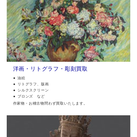
洋画・リトグラフ・彫刻買取
油絵
リトグラフ、版画
シルクスクリーン
ブロンズ など
作家物・お稽古物問わず買取いたします。