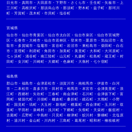
日光市
・
真岡市
・
大田原市
・
下野市
・
さくら市
・
壬生町
・
矢板市
・
上
三川町
・
高根沢町
・
那須烏山市
・
那須町
・
野木町
・
益子町
・
那珂川
町
・
芳賀町
・
茂木町
・
市貝町
・
塩谷町
宮城県
仙台市
・
仙台市青葉区
・
仙台市太白区
・
仙台市泉区
・
仙台市宮城野
区
・
石巻市
・
大崎市
・
仙台市若林区
・
登米市
・
栗原市
・
気仙沼市
・
名
取市
・
多賀城市
・
塩竈市
・
富谷町
・
岩沼市
・
東松島市
・
柴田町
・
白石
市
・
亘理町
・
利府町
・
角田市
・
加美町
・
美里町
・
大和町
・
大河原町
・
七ヶ浜町
・
涌谷町
・
南三陸町
・
山元町
・
丸森町
・
松島町
・
蔵王町
・
村
田町
・
女川町
・
川崎町
・
大郷町
・
色麻町
・
大衡村
・
七ケ宿町
福島県
郡山市
・
福島市
・
会津若松市
・
須賀川市
・
南相馬市
・
伊達市
・
白河
市
・
二本松市
・
喜多方市
・
田村市
・
相馬市
・
本宮市
・
会津美里町
・
浪
江町
・
西郷村
・
矢吹町
・
三春町
・
南会津町
・
石川町
・
会津坂下町
・
富
岡町
・
猪苗代町
・
川俣町
・
棚倉町
・
桑折町
・
鏡石町
・
大熊町
・
小野
町
・
国見町
・
塙町
・
大玉村
・
新地町
・
楢葉町
・
西会津町
・
玉川村
・
双
葉町
・
平田村
・
泉崎村
・
浅川町
・
下郷町
・
矢祭町
・
天栄村
・
飯舘村
・
古殿町
・
広野町
・
中島村
・
只見町
・
柳津町
・
鮫川村
・
磐梯町
・
北塩原
村
・
湯川村
・
金山町
・
川内村
・
三島町
・
葛尾村
・
昭和村
・
檜枝岐村