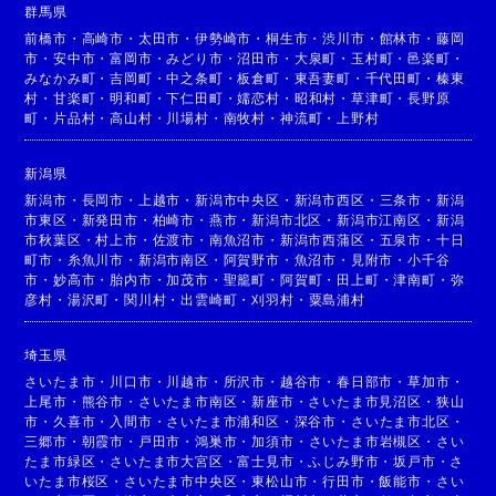
群馬県
前橋市
・
高崎市
・
太田市
・
伊勢崎市
・
桐生市
・
渋川市
・
館林市
・
藤岡
市
・
安中市
・
富岡市
・
みどり市
・
沼田市
・
大泉町
・
玉村町
・
邑楽町
・
みなかみ町
・
吉岡町
・
中之条町
・
板倉町
・
東吾妻町
・
千代田町
・
榛東
村
・
甘楽町
・
明和町
・
下仁田町
・
嬬恋村
・
昭和村
・
草津町
・
長野原
町
・
片品村
・
高山村
・
川場村
・
南牧村
・
神流町
・
上野村
新潟県
新潟市
・
長岡市
・
上越市
・
新潟市中央区
・
新潟市西区
・
三条市
・
新潟
市東区
・
新発田市
・
柏崎市
・
燕市
・
新潟市北区
・
新潟市江南区
・
新潟
市秋葉区
・
村上市
・
佐渡市
・
南魚沼市
・
新潟市西蒲区
・
五泉市
・
十日
町市
・
糸魚川市
・
新潟市南区
・
阿賀野市
・
魚沼市
・
見附市
・
小千谷
市
・
妙高市
・
胎内市
・
加茂市
・
聖籠町
・
阿賀町
・
田上町
・
津南町
・
弥
彦村
・
湯沢町
・
関川村
・
出雲崎町
・
刈羽村
・
粟島浦村
埼玉県
さいたま市
・
川口市
・
川越市
・
所沢市
・
越谷市
・
春日部市
・
草加市
・
上尾市
・
熊谷市
・
さいたま市南区
・
新座市
・
さいたま市見沼区
・
狭山
市
・
久喜市
・
入間市
・
さいたま市浦和区
・
深谷市
・
さいたま市北区
・
三郷市
・
朝霞市
・
戸田市
・
鴻巣市
・
加須市
・
さいたま市岩槻区
・
さい
たま市緑区
・
さいたま市大宮区
・
富士見市
・
ふじみ野市
・
坂戸市
・
さ
いたま市桜区
・
さいたま市中央区
・
東松山市
・
行田市
・
飯能市
・
さい