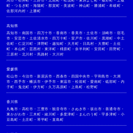
馬市
・
石井町
・
三好市
・
北島町
・
松茂町
・
東みよし町
・
板野町
・
上板
町
・
つるぎ町
・
海陽町
・
那賀町
・
美波町
・
神山町
・
勝浦町
・
牟岐町
・
佐那河内村
・
上勝町
高知県
高知市
・
南国市
・
四万十市
・
香南市
・
香美市
・
土佐市
・
須崎市
・
宿毛
市
・
安芸市
・
土佐清水市
・
四万十町
・
室戸市
・
佐川町
・
黒潮町
・
中土
佐町
・
仁淀川町
・
津野町
・
越知町
・
大月町
・
日高村
・
大豊町
・
土佐
町
・
本山町
・
芸西村
・
東洋町
・
梼原町
・
奈半利町
・
安田町
・
田野町
・
三原村
・
北川村
・
馬路村
・
大川村
愛媛県
松山市
・
今治市
・
新居浜市
・
西条市
・
四国中央市
・
宇和島市
・
大洲
市
・
西予市
・
幡浜市
・
伊予市
・
東温市
・
松前町
・
愛南町
・
砥部町
・
内
子町
・
鬼北町
・
伊方町
・
久万高原町
・
上島町
・
松野町
香川県
丸亀市
・
高松市
・
三豊市
・
観音寺市
・
さぬき市
・
坂出市
・
善通寺市
・
東かがわ市
・
三木町
・
綾川町
・
多度津町
・
まんのう町
・
宇多津町
・
小
豆島町
・
土庄町
・
琴平町
・
直島町