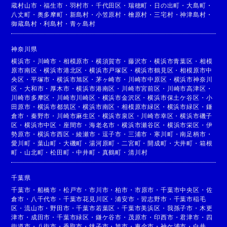
蔵村山市
・
福生市
・
羽村市
・
千代田区
・
瑞穂町
・
日の出町
・
大島町
・
八丈町
・
奥多摩町
・
新島村
・
小笠原村
・
檜原村
・
三宅村
・
神津島村
・
御蔵島村
・
利島村
・
青ヶ島村
神奈川県
横浜市
・
川崎市
・
相模原市
・
横須賀市
・
藤沢市
・
横浜市青葉区
・
相模
原市南区
・
横浜市港北区
・
横浜市戸塚区
・
横浜市鶴見区
・
相模原市中
央区
・
平塚市
・
横浜市旭区
・
茅ヶ崎市
・
川崎市中原区
・
横浜市神奈川
区
・
大和市
・
厚木市
・
横浜市港南区
・
川崎市宮前区
・
川崎市高津区
・
川崎市多摩区
・
川崎市川崎区
・
横浜市金沢区
・
横浜市保土ケ谷区
・
小
田原市
・
横浜市都筑区
・
横浜市南区
・
相模原市緑区
・
横浜市緑区
・
鎌
倉市
・
秦野市
・
川崎市麻生区
・
横浜市泉区
・
川崎市幸区
・
横浜市磯子
区
・
横浜市中区
・
座間市
・
海老名市
・
横浜市瀬谷区
・
横浜市栄区
・
伊
勢原市
・
横浜市西区
・
綾瀬市
・
逗子市
・
三浦市
・
寒川町
・
南足柄市
・
愛川町
・
葉山町
・
大磯町
・
湯河原町
・
二宮町
・
開成町
・
大井町
・
箱根
町
・
山北町
・
松田町
・
中井町
・
真鶴町
・
清川村
千葉県
千葉市
・
船橋市
・
松戸市
・
市川市
・
柏市
・
市原市
・
千葉市中央区
・
佐
倉市
・
八千代市
・
千葉市花見川区
・
浦安市
・
習志野市
・
千葉市稲毛
区
・
流山市
・
野田市
・
千葉市若葉区
・
千葉市美浜区
・
我孫子市
・
木更
津市
・
成田市
・
千葉市緑区
・
鎌ケ谷市
・
茂原市
・
印西市
・
君津市
・
四
街道市
・
八街市
・
香取市
・
銚子市
・
旭市
・
東金市
・
袖ケ浦市
・
白井