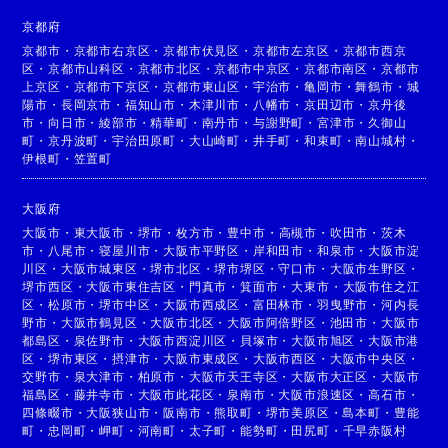
京都府
京都市
・
京都市右京区
・
京都市伏見区
・
京都市左京区
・
京都市西京
区
・
京都市山科区
・
京都市北区
・
京都市中京区
・
京都市南区
・
京都市
上京区
・
京都市下京区
・
京都市東山区
・
宇治市
・
亀岡市
・
舞鶴市
・
城
陽市
・
長岡京市
・
福知山市
・
木津川市
・
八幡市
・
京田辺市
・
京丹後
市
・
向日市
・
綾部市
・
精華町
・
南丹市
・
与謝野町
・
宮津市
・
久御山
町
・
京丹波町
・
宇治田原町
・
大山崎町
・
井手町
・
和束町
・
南山城村
・
伊根町
・
笠置町
大阪府
大阪市
・
東大阪市
・
堺市
・
枚方市
・
豊中市
・
高槻市
・
吹田市
・
茨木
市
・
八尾市
・
寝屋川市
・
大阪市平野区
・
岸和田市
・
和泉市
・
大阪市淀
川区
・
大阪市城東区
・
堺市北区
・
堺市堺区
・
守口市
・
大阪市生野区
・
堺市西区
・
大阪市東住吉区
・
門真市
・
箕面市
・
大東市
・
大阪市住之江
区
・
松原市
・
堺市中区
・
大阪市西成区
・
富田林市
・
羽曳野市
・
河内長
野市
・
大阪市鶴見区
・
大阪市北区
・
大阪市阿倍野区
・
池田市
・
大阪市
都島区
・
泉佐野市
・
大阪市西淀川区
・
貝塚市
・
大阪市旭区
・
大阪市港
区
・
堺市東区
・
摂津市
・
大阪市東成区
・
大阪市西区
・
大阪市中央区
・
交野市
・
泉大津市
・
柏原市
・
大阪市天王寺区
・
大阪市大正区
・
大阪市
福島区
・
藤井寺市
・
大阪市此花区
・
泉南市
・
大阪市浪速区
・
高石市
・
四條畷市
・
大阪狭山市
・
阪南市
・
熊取町
・
堺市美原区
・
島本町
・
豊能
町
・
忠岡町
・
岬町
・
河南町
・
太子町
・
能勢町
・
田尻町
・
千早赤阪村