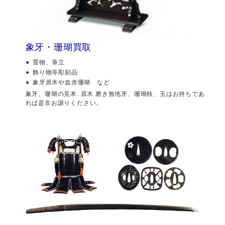
象牙・珊瑚買取
置物、筆立
飾り物等彫刻品
象牙原木や血赤珊瑚 など
象牙、珊瑚の見本. 原木 磨き無地牙、珊瑚枝、玉はお持ちであ
れば是非お譲りください。