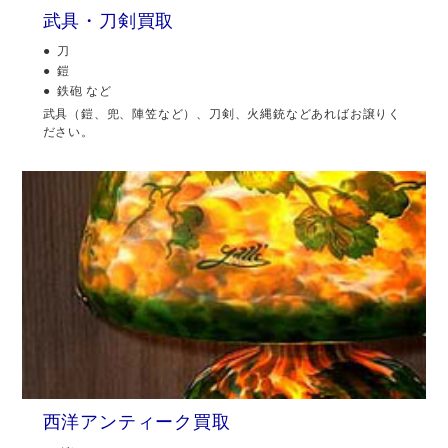
武具・刀剣買取
刀
鎧
鉄砲 など
武具（鎧、兜、陣笠など）、刀剣、火縄銃などあればお譲りく
ださい。
西洋アンティーク買取