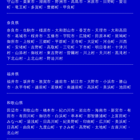
守山市
・
栗東市
・
湖南市
・
野洲市
・
高島市
・
米原市
・
日野町
・
愛荘
町
・
竜王町
・
多賀町
・
豊郷町
・
甲良町
奈良県
奈良市
・
生駒市
・
橿原市
・
大和郡山市
・
香芝市
・
天理市
・
大和高田
市
・
葛城市
・
桜井市
・
五條市
・
宇陀市
・
広陵町
・
田原本町
・
斑鳩町
・
御所市
・
上牧町
・
三郷町
・
平群町
・
王寺町
・
大淀町
・
河合町
・
川西
町
・
安堵町
・
吉野町
・
高取町
・
三宅町
・
下市町
・
明日香村
・
十津川
村
・
山添村
・
御杖村
・
東吉野村
・
曽爾村
・
川上村
・
天川村
・
黒滝村
・
下北山村
・
上北山村
・
野迫川村
福井県
福井市
・
坂井市
・
敦賀市
・
越前市
・
鯖江市
・
大野市
・
小浜市
・
勝山
市
・
永平寺町
・
越前町
・
若狭町
・
南越前町
・
高浜町
・
美浜町
・
池田町
和歌山県
田辺市
・
和歌山市
・
橋本市
・
紀の川市
・
岩出市
・
海南市
・
新宮市
・
有
田市
・
有田川町
・
御坊市
・
白浜町
・
串本町
・
那智勝浦町
・
上富田町
・
みなべ町
・
湯浅町
・
日高川町
・
紀美野町
・
印南町
・
広川町
・
美浜町
・
日高町
・
由良町
・
九度山町
・
すさみ町
・
高野町
・
太地町
・
古座川町
・
北山村