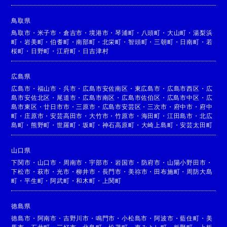
鳥取県
鳥取市
・
米子市
・
倉吉市
・
境港市
・
琴浦町
・
八頭町
・
大山町
・
湯梨浜
町
・
岩美町
・
伯耆町
・
南部町
・
北栄町
・
智頭町
・
三朝町
・
日南町
・
若
桜町
・
日野町
・
江府町
・
日吉津村
広島県
広島市
・
福山市
・
呉市
・
広島市安佐南区
・
東広島市
・
広島市西区
・
広
島市安佐北区
・
尾道市
・
広島市南区
・
広島市佐伯区
・
広島市中区
・
広
島市東区
・
廿日市市
・
三原市
・
広島市安芸区
・
三次市
・
府中市
・
府中
町
・
庄原市
・
安芸高田市
・
大竹市
・
竹原市
・
海田町
・
江田島市
・
北広
島町
・
熊野町
・
世羅町
・
坂町
・
神石高原町
・
大崎上島町
・
安芸太田町
山口県
下関市
・
山口市
・
周南市
・
宇部市
・
岩国市
・
防府市
・
山陽小野田市
・
下松市
・
萩市
・
光市
・
柳井市
・
長門市
・
美祢市
・
田布施町
・
周防大島
町
・
平生町
・
阿武町
・
和木町
・
上関町
徳島県
徳島市
・
阿南市
・
吉野川市
・
鳴門市
・
小松島市
・
阿波市
・
藍住町
・
美