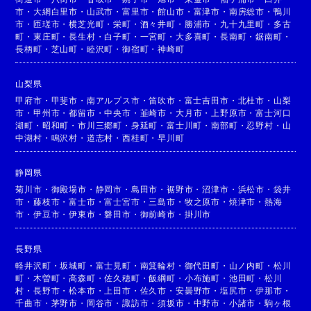
市
・
大網白里市
・
山武市
・
富里市
・
館山市
・
富津市
・
南房総市
・
鴨川
市
・
匝瑳市
・
横芝光町
・
栄町
・
酒々井町
・
勝浦市
・
九十九里町
・
多古
町
・
東庄町
・
長生村
・
白子町
・
一宮町
・
大多喜町
・
長南町
・
鋸南町
・
長柄町
・
芝山町
・
睦沢町
・
御宿町
・
神崎町
山梨県
甲府市
・
甲斐市
・
南アルプス市
・
笛吹市
・
富士吉田市
・
北杜市
・
山梨
市
・
甲州市
・
都留市
・
中央市
・
韮崎市
・
大月市
・
上野原市
・
富士河口
湖町
・
昭和町
・
市川三郷町
・
身延町
・
富士川町
・
南部町
・
忍野村
・
山
中湖村
・
鳴沢村
・
道志村
・
西桂町
・
早川町
静岡県
菊川市
・
御殿場市
・
静岡市
・
島田市
・
裾野市
・
沼津市
・
浜松市
・
袋井
市
・
藤枝市
・
富士市
・
富士宮市
・
三島市
・
牧之原市
・
焼津市
・
熱海
市
・
伊豆市
・
伊東市
・
磐田市
・
御前崎市
・
掛川市
長野県
軽井沢町
・
坂城町
・
富士見町
・
南箕輪村
・
御代田町
・
山ノ内町
・
松川
町
・
木曽町
・
高森町
・
佐久穂町
・
飯綱町
・
小布施町
・
池田町
・
松川
村
・
長野市
・
松本市
・
上田市
・
佐久市
・
安曇野市
・
塩尻市
・
伊那市
・
千曲市
・
茅野市
・
岡谷市
・
諏訪市
・
須坂市
・
中野市
・
小諸市
・
駒ヶ根