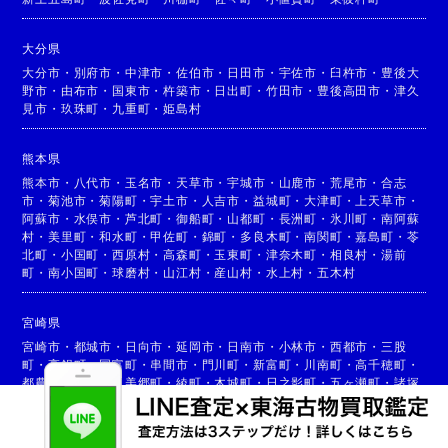
大分県
大分市
・
別府市
・
中津市
・
佐伯市
・
日田市
・
宇佐市
・
臼杵市
・
豊後大
野市
・
由布市
・
国東市
・
杵築市
・
日出町
・
竹田市
・
豊後高田市
・
津久
見市
・
玖珠町
・
九重町
・
姫島村
熊本県
熊本市
・
八代市
・
玉名市
・
天草市
・
宇城市
・
山鹿市
・
荒尾市
・
合志
市
・
菊池市
・
菊陽町
・
宇土市
・
人吉市
・
益城町
・
大津町
・
上天草市
・
阿蘇市
・
水俣市
・
芦北町
・
御船町
・
山都町
・
長洲町
・
氷川町
・
南阿蘇
村
・
美里町
・
和水町
・
甲佐町
・
錦町
・
多良木町
・
南関町
・
嘉島町
・
苓
北町
・
小国町
・
西原村
・
高森町
・
玉東町
・
津奈木町
・
相良村
・
湯前
町
・
南小国町
・
球磨村
・
山江村
・
産山村
・
水上村
・
五木村
宮崎県
宮崎市
・
都城市
・
日向市
・
延岡市
・
日南市
・
小林市
・
西都市
・
三股
町
・
高鍋町
・
国富町
・
串間市
・
門川町
・
新富町
・
川南町
・
高千穂町
・
都農町
・
高原町
・
美郷町
・
綾町
・
木城町
・
日之影町
・
五ヶ瀬町
・
諸塚
村
・
椎葉村
・
西米良村