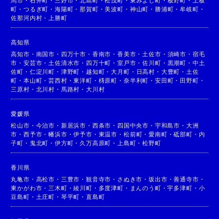
馬市
・
石井町
・
三好市
・
北島町
・
松茂町
・
東みよし町
・
板野町
・
上板
町
・
つるぎ町
・
海陽町
・
那賀町
・
美波町
・
神山町
・
勝浦町
・
牟岐町
・
佐那河内村
・
上勝町
高知県
高知市
・
南国市
・
四万十市
・
香南市
・
香美市
・
土佐市
・
須崎市
・
宿毛
市
・
安芸市
・
土佐清水市
・
四万十町
・
室戸市
・
佐川町
・
黒潮町
・
中土
佐町
・
仁淀川町
・
津野町
・
越知町
・
大月町
・
日高村
・
大豊町
・
土佐
町
・
本山町
・
芸西村
・
東洋町
・
梼原町
・
奈半利町
・
安田町
・
田野町
・
三原村
・
北川村
・
馬路村
・
大川村
愛媛県
松山市
・
今治市
・
新居浜市
・
西条市
・
四国中央市
・
宇和島市
・
大洲
市
・
西予市
・
幡浜市
・
伊予市
・
東温市
・
松前町
・
愛南町
・
砥部町
・
内
子町
・
鬼北町
・
伊方町
・
久万高原町
・
上島町
・
松野町
香川県
丸亀市
・
高松市
・
三豊市
・
観音寺市
・
さぬき市
・
坂出市
・
善通寺市
・
東かがわ市
・
三木町
・
綾川町
・
多度津町
・
まんのう町
・
宇多津町
・
小
豆島町
・
土庄町
・
琴平町
・
直島町