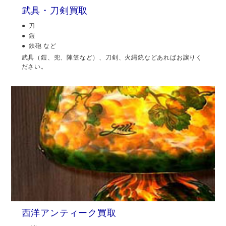
武具・刀剣買取
刀
鎧
鉄砲 など
武具（鎧、兜、陣笠など）、刀剣、火縄銃などあればお譲りく
ださい。
西洋アンティーク買取