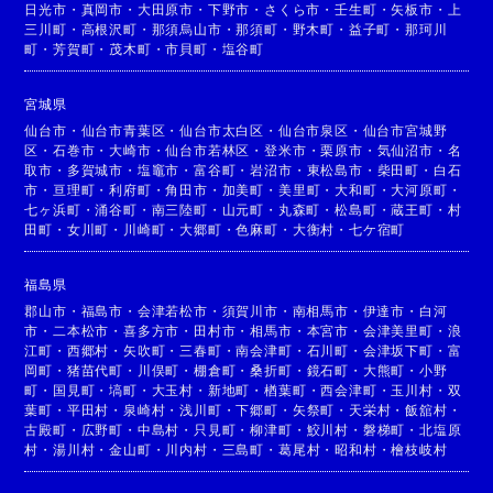
日光市
・
真岡市
・
大田原市
・
下野市
・
さくら市
・
壬生町
・
矢板市
・
上
三川町
・
高根沢町
・
那須烏山市
・
那須町
・
野木町
・
益子町
・
那珂川
町
・
芳賀町
・
茂木町
・
市貝町
・
塩谷町
宮城県
仙台市
・
仙台市青葉区
・
仙台市太白区
・
仙台市泉区
・
仙台市宮城野
区
・
石巻市
・
大崎市
・
仙台市若林区
・
登米市
・
栗原市
・
気仙沼市
・
名
取市
・
多賀城市
・
塩竈市
・
富谷町
・
岩沼市
・
東松島市
・
柴田町
・
白石
市
・
亘理町
・
利府町
・
角田市
・
加美町
・
美里町
・
大和町
・
大河原町
・
七ヶ浜町
・
涌谷町
・
南三陸町
・
山元町
・
丸森町
・
松島町
・
蔵王町
・
村
田町
・
女川町
・
川崎町
・
大郷町
・
色麻町
・
大衡村
・
七ケ宿町
福島県
郡山市
・
福島市
・
会津若松市
・
須賀川市
・
南相馬市
・
伊達市
・
白河
市
・
二本松市
・
喜多方市
・
田村市
・
相馬市
・
本宮市
・
会津美里町
・
浪
江町
・
西郷村
・
矢吹町
・
三春町
・
南会津町
・
石川町
・
会津坂下町
・
富
岡町
・
猪苗代町
・
川俣町
・
棚倉町
・
桑折町
・
鏡石町
・
大熊町
・
小野
町
・
国見町
・
塙町
・
大玉村
・
新地町
・
楢葉町
・
西会津町
・
玉川村
・
双
葉町
・
平田村
・
泉崎村
・
浅川町
・
下郷町
・
矢祭町
・
天栄村
・
飯舘村
・
古殿町
・
広野町
・
中島村
・
只見町
・
柳津町
・
鮫川村
・
磐梯町
・
北塩原
村
・
湯川村
・
金山町
・
川内村
・
三島町
・
葛尾村
・
昭和村
・
檜枝岐村