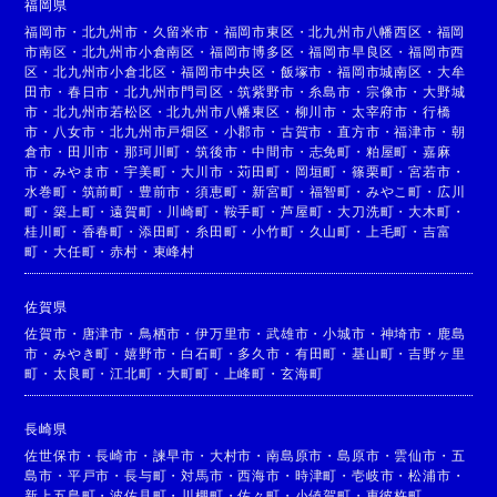
福岡県
福岡市
・
北九州市
・
久留米市
・
福岡市東区
・
北九州市八幡西区
・
福岡
市南区
・
北九州市小倉南区
・
福岡市博多区
・
福岡市早良区
・
福岡市西
区
・
北九州市小倉北区
・
福岡市中央区
・
飯塚市
・
福岡市城南区
・
大牟
田市
・
春日市
・
北九州市門司区
・
筑紫野市
・
糸島市
・
宗像市
・
大野城
市
・
北九州市若松区
・
北九州市八幡東区
・
柳川市
・
太宰府市
・
行橋
市
・
八女市
・
北九州市戸畑区
・
小郡市
・
古賀市
・
直方市
・
福津市
・
朝
倉市
・
田川市
・
那珂川町
・
筑後市
・
中間市
・
志免町
・
粕屋町
・
嘉麻
市
・
みやま市
・
宇美町
・
大川市
・
苅田町
・
岡垣町
・
篠栗町
・
宮若市
・
水巻町
・
筑前町
・
豊前市
・
須恵町
・
新宮町
・
福智町
・
みやこ町
・
広川
町
・
築上町
・
遠賀町
・
川崎町
・
鞍手町
・
芦屋町
・
大刀洗町
・
大木町
・
桂川町
・
香春町
・
添田町
・
糸田町
・
小竹町
・
久山町
・
上毛町
・
吉富
町
・
大任町
・
赤村
・
東峰村
佐賀県
佐賀市
・
唐津市
・
鳥栖市
・
伊万里市
・
武雄市
・
小城市
・
神埼市
・
鹿島
市
・
みやき町
・
嬉野市
・
白石町
・
多久市
・
有田町
・
基山町
・
吉野ヶ里
町
・
太良町
・
江北町
・
大町町
・
上峰町
・
玄海町
長崎県
佐世保市
・
長崎市
・
諫早市
・
大村市
・
南島原市
・
島原市
・
雲仙市
・
五
島市
・
平戸市
・
長与町
・
対馬市
・
西海市
・
時津町
・
壱岐市
・
松浦市
・
新上五島町
・
波佐見町
・
川棚町
・
佐々町
・
小値賀町
・
東彼杵町