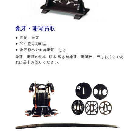
象牙・珊瑚買取
置物、筆立
飾り物等彫刻品
象牙原木や血赤珊瑚 など
象牙、珊瑚の見本. 原木 磨き無地牙、珊瑚枝、玉はお持ちであ
れば是非お譲りください。