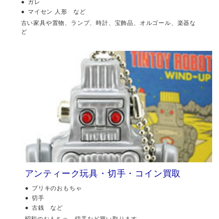
ガレ
マイセン 人形 など
古い家具や置物、ランプ、時計、宝飾品、オルゴール、楽器な
ど
アンティーク玩具・切手・コイン買取
ブリキのおもちゃ
切手
古銭 など
昭和のおもちゃ、切手など買い取ります。