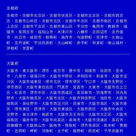
京都府
京都市
・
京都市右京区
・
京都市伏見区
・
京都市左京区
・
京都市西京
区
・
京都市山科区
・
京都市北区
・
京都市中京区
・
京都市南区
・
京都市
上京区
・
京都市下京区
・
京都市東山区
・
宇治市
・
亀岡市
・
舞鶴市
・
城
陽市
・
長岡京市
・
福知山市
・
木津川市
・
八幡市
・
京田辺市
・
京丹後
市
・
向日市
・
綾部市
・
精華町
・
南丹市
・
与謝野町
・
宮津市
・
久御山
町
・
京丹波町
・
宇治田原町
・
大山崎町
・
井手町
・
和束町
・
南山城村
・
伊根町
・
笠置町
大阪府
大阪市
・
東大阪市
・
堺市
・
枚方市
・
豊中市
・
高槻市
・
吹田市
・
茨木
市
・
八尾市
・
寝屋川市
・
大阪市平野区
・
岸和田市
・
和泉市
・
大阪市淀
川区
・
大阪市城東区
・
堺市北区
・
堺市堺区
・
守口市
・
大阪市生野区
・
堺市西区
・
大阪市東住吉区
・
門真市
・
箕面市
・
大東市
・
大阪市住之江
区
・
松原市
・
堺市中区
・
大阪市西成区
・
富田林市
・
羽曳野市
・
河内長
野市
・
大阪市鶴見区
・
大阪市北区
・
大阪市阿倍野区
・
池田市
・
大阪市
都島区
・
泉佐野市
・
大阪市西淀川区
・
貝塚市
・
大阪市旭区
・
大阪市港
区
・
堺市東区
・
摂津市
・
大阪市東成区
・
大阪市西区
・
大阪市中央区
・
交野市
・
泉大津市
・
柏原市
・
大阪市天王寺区
・
大阪市大正区
・
大阪市
福島区
・
藤井寺市
・
大阪市此花区
・
泉南市
・
大阪市浪速区
・
高石市
・
四條畷市
・
大阪狭山市
・
阪南市
・
熊取町
・
堺市美原区
・
島本町
・
豊能
町
・
忠岡町
・
岬町
・
河南町
・
太子町
・
能勢町
・
田尻町
・
千早赤阪村