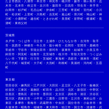
たま市西区
・
八潮市
・
本庄市
・
和光市
・
桶川市
・
蕨市
・
鶴ヶ島市
・
志
木市
・
北本市
・
秩父市
・
吉川市
・
蓮田市
・
日高市
・
羽生市
・
幸手市
・
白岡市
・
杉戸町
・
毛呂山町
・
伊奈町
・
三芳町
・
寄居町
・
宮代町
・
小川
町
・
松伏町
・
上里町
・
川島町
・
吉見町
・
嵐山町
・
滑川町
・
鳩山町
・
神
川町
・
小鹿野町
・
越生町
・
ときがわ町
・
美里町
・
皆野町
・
横瀬町
・
長
瀞町
・
東秩父村
茨城県
水戸市
・
つくば市
・
日立市
・
土浦市
・
ひたちなか市
・
古河市
・
取手
市
・
筑西市
・
神栖市
・
牛久市
・
龍ケ崎市
・
石岡市
・
笠間市
・
鹿嶋市
・
常総市
・
守谷市
・
常陸太田市
・
那珂市
・
坂東市
・
結城市
・
小美玉市
・
鉾田市
・
阿見町
・
稲敷市
・
北茨城市
・
桜川市
・
常陸大宮市
・
つくばみ
らい市
・
下妻市
・
行方市
・
茨城町
・
東海村
・
高萩市
・
潮来市
・
境町
・
八千代町
・
城里町
・
大子町
・
大洗町
・
利根町
・
美浦村
・
河内町
・
五霞
町
東京都
世田谷区
・
練馬区
・
江戸川区
・
大田区
・
足立区
・
八王子市
・
板橋区
・
杉並区
・
江東区
・
葛飾区
・
町田市
・
品川区
・
北区
・
新宿区
・
中野区
・
目黒区
・
豊島区
・
府中市
・
墨田区
・
文京区
・
調布市
・
港区
・
渋谷区
・
荒川区
・
西東京市
・
小平市
・
三鷹市
・
日野市
・
立川市
・
東村山市
・
台
東区
・
多摩市
・
青梅市
・
武蔵野市
・
中央区
・
国分寺市
・
小金井市
・
東
久留米市
・
昭島市
・
稲城市
・
東大和市
・
狛江市
・
国立市
・
清瀬市
・
武