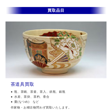
買取品目
茶道具買取
瓶、茶碗、茶釜、茶入、鉄瓶、銀瓶
水差、茶掛、茶杓、香合
棗(なつめ) など
作家物・お稽古物問わず買取いたします。