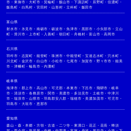
市
・
東御市
・
大町市
・
箕輪町
・
飯山市
・
下諏訪町
・
辰野町
・
信濃町
・
飯島町
・
白馬村
・
宮田村
・
山形村
・
立科町
・
飯田市
富山県
射水市
・
氷見市
・
南砺市
・
砺波市
・
魚津市
・
黒部市
・
小矢部市
・
立山
町
・
滑川市
・
上市町
・
入善町
・
朝日町
・
舟橋村
・
富山市
・
高岡市
石川県
羽咋市
・
志賀町
・
能登町
・
珠洲市
・
中能登町
・
宝達志水町
・
穴水町
・
川北町
・
金沢市
・
白山市
・
小松市
・
七尾市
・
加賀市
・
野々市市
・
能美
市
・
津幡町
・
輪島市
・
内灘町
岐阜県
海津市
・
郡上市
・
高山市
・
可児郡
・
本巣市
・
下呂市
・
飛騨市
・
岐阜
市
・
清須市
・
各務原市
・
関市
・
美濃市
・
多治見市
・
土岐市
・
中津川
市
・
瑞浪市
・
山県市
・
羽島郡安八郡
・
瑞穂市
・
美濃加茂市
・
可児市
・
羽島市
・
大垣市
・
恵那市
愛知県
森山
・
森
・
本郷
・
方領
・
古道
・
二ツ寺
・
東溝口
・
花正
・
花長
・
蜂須
賀
・
西今宿
・
新居屋
・
中橋
・
中萱津
・
富塚
・
丹波
・
甚目寺
・
小路
・
下