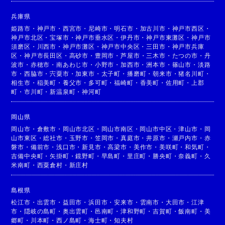
兵庫県
姫路市
・
神戸市
・
西宮市
・
尼崎市
・
明石市
・
加古川市
・
神戸市西区
・
神戸市北区
・
宝塚市
・
神戸市垂水区
・
伊丹市
・
神戸市東灘区
・
神戸市
須磨区
・
川西市
・
神戸市灘区
・
神戸市中央区
・
三田市
・
神戸市兵庫
区
・
神戸市長田区
・
高砂市
・
豊岡市
・
芦屋市
・
三木市
・
たつの市
・
丹
波市
・
赤穂市
・
南あわじ市
・
小野市
・
加西市
・
洲本市
・
篠山市
・
淡路
市
・
西脇市
・
宍粟市
・
加東市
・
太子町
・
播磨町
・
朝来市
・
猪名川町
・
相生市
・
稲美町
・
養父市
・
多可町
・
福崎町
・
香美町
・
佐用町
・
上郡
町
・
市川町
・
新温泉町
・
神河町
岡山県
岡山市
・
倉敷市
・
岡山市北区
・
岡山市南区
・
岡山市中区
・
津山市
・
岡
山市東区
・
総社市
・
玉野市
・
笠岡市
・
真庭市
・
井原市
・
瀬戸内市
・
赤
磐市
・
備前市
・
浅口市
・
新見市
・
高梁市
・
美作市
・
美咲町
・
和気町
・
吉備中央町
・
矢掛町
・
鏡野町
・
早島町
・
里庄町
・
勝央町
・
奈義町
・
久
米南町
・
西粟倉村
・
新庄村
島根県
松江市
・
出雲市
・
益田市
・
浜田市
・
安来市
・
雲南市
・
大田市
・
江津
市
・
隠岐の島町
・
奥出雲町
・
邑南町
・
津和野町
・
吉賀町
・
飯南町
・
美
郷町
・
川本町
・
西ノ島町
・
海士町
・
知夫村