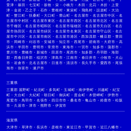
萱津
・
篠田
・
七宝町
・
坂牧
・
栄
・
小橋方
・
木田
・
北苅
・
木折
・
上萱
津
・
金岩
・
乙之子
・
石作
・
豊根村
・
東栄町
・
飛島村
・
設楽町
・
大治
町
・
蟹江町
・
扶桑町
・
大口町
・
豊山町
・
名古屋市
・
名古屋市中区
・
名
古屋市中村区
・
名古屋市東区
・
名古屋市西区
・
名古屋市北区
・
名古屋
市千種区
・
名古屋市昭和区
・
名古屋市瑞穂区
・
名古屋市天白区
・
名古
屋市熱田区
・
名古屋市緑区
・
名古屋市名東区
・
名古屋市守山区
・
名古
屋市中川区
・
名古屋市南区
・
名古屋市港区
・
西加茂郡
・
幡豆郡
・
豊田
市
・
岡崎市
・
刈谷市
・
安城市
・
知立市
・
西尾市
・
碧南市
・
大府市
・
高
浜市
・
半田市
・
豊明市
・
常滑市
・
東海市
・
一宮市
・
知多市
・
蒲郡市
・
豊川市
・
豊橋市
・
新城市
・
田原市
・
尾西市
・
知多郡
・
丹羽郡
・
海部
郡
・
西春日井郡
・
稲沢市
・
津島市
・
江南市
・
春日井市
・
小牧市
・
犬山
市
・
岩倉市
・
北名古屋市
・
日進市
・
清須市
・
長久手市
・
愛西市
・
尾張
旭市
・
弥富市
・
瀬戸市
三重県
三重郡 菰野町
・
紀北町
・
多気町
・
玉城町
・
南伊勢町
・
川越町
・
紀宝
町
・
大台町
・
大紀町
・
朝日町
・
御浜町
・
度会町
・
木曽岬町
・
伊勢市
・
尾鷲市
・
鳥羽市
・
名張市
・
四日市市
・
桑名市
・
亀山市
・
鈴鹿市
・
松阪
市
・
久居市
・
津市
・
熊野市
・
伊賀市
滋賀県
大津市
・
草津市
・
長浜市
・
彦根市
・
東近江市
・
甲賀市
・
近江八幡市
・