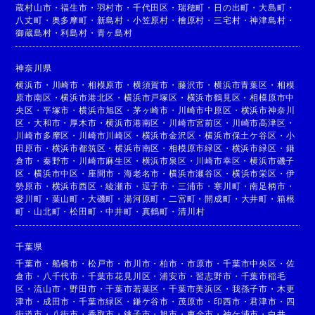
蔵村山市
・
福生市
・
羽村市
・
千代田区
・
瑞穂町
・
日の出町
・
大島町
・
八丈町
・
奥多摩町
・
新島村
・
小笠原村
・
檜原村
・
三宅村
・
神津島村
・
御蔵島村
・
利島村
・
青ヶ島村
神奈川県
横浜市
・
川崎市
・
相模原市
・
横須賀市
・
藤沢市
・
横浜市青葉区
・
相模
原市南区
・
横浜市港北区
・
横浜市戸塚区
・
横浜市鶴見区
・
相模原市中
央区
・
平塚市
・
横浜市旭区
・
茅ヶ崎市
・
川崎市中原区
・
横浜市神奈川
区
・
大和市
・
厚木市
・
横浜市港南区
・
川崎市宮前区
・
川崎市高津区
・
川崎市多摩区
・
川崎市川崎区
・
横浜市金沢区
・
横浜市保土ケ谷区
・
小
田原市
・
横浜市都筑区
・
横浜市南区
・
相模原市緑区
・
横浜市緑区
・
鎌
倉市
・
秦野市
・
川崎市麻生区
・
横浜市泉区
・
川崎市幸区
・
横浜市磯子
区
・
横浜市中区
・
座間市
・
海老名市
・
横浜市瀬谷区
・
横浜市栄区
・
伊
勢原市
・
横浜市西区
・
綾瀬市
・
逗子市
・
三浦市
・
寒川町
・
南足柄市
・
愛川町
・
葉山町
・
大磯町
・
湯河原町
・
二宮町
・
開成町
・
大井町
・
箱根
町
・
山北町
・
松田町
・
中井町
・
真鶴町
・
清川村
千葉県
千葉市
・
船橋市
・
松戸市
・
市川市
・
柏市
・
市原市
・
千葉市中央区
・
佐
倉市
・
八千代市
・
千葉市花見川区
・
浦安市
・
習志野市
・
千葉市稲毛
区
・
流山市
・
野田市
・
千葉市若葉区
・
千葉市美浜区
・
我孫子市
・
木更
津市
・
成田市
・
千葉市緑区
・
鎌ケ谷市
・
茂原市
・
印西市
・
君津市
・
四
街道市
・
八街市
・
香取市
・
銚子市
・
旭市
・
東金市
・
袖ケ浦市
・
白井