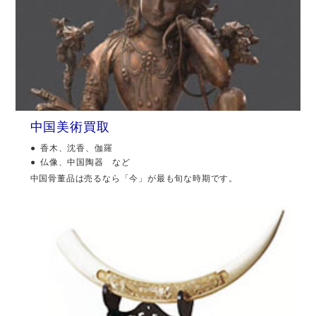
中国美術買取
香木、沈香、伽羅
仏像、中国陶器 など
中国骨董品は売るなら「今」が最も旬な時期です。