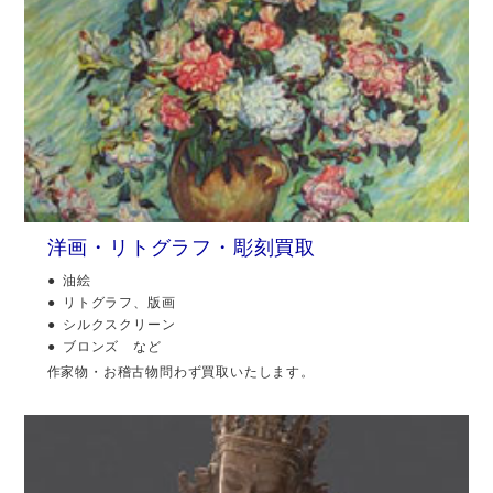
洋画・リトグラフ・彫刻買取
油絵
リトグラフ、版画
シルクスクリーン
ブロンズ など
作家物・お稽古物問わず買取いたします。