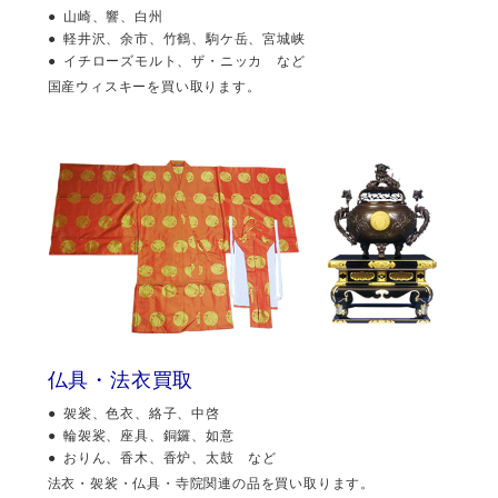
山崎、響、白州
軽井沢、余市、竹鶴、駒ケ岳、宮城峡
イチローズモルト、ザ・ニッカ など
国産ウィスキーを買い取ります。
仏具・法衣買取
袈裟、色衣、絡子、中啓
輪袈裟、座具、銅鑼、如意
おりん、香木、香炉、太鼓 など
法衣・袈裟・仏具・寺院関連の品を買い取ります。