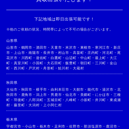
下記地域は即日出張可能です！
※
他のご依頼の状況、時間帯によって不可の場合がございます。
山形県
山形市
・
鶴岡市
・
酒田市
・
天童市
・
米沢市
・
東根市
・
寒河江市
・
新庄
市
・
上山市
・
南陽市
・
長井市
・
村山市
・
高畠町
・
庄内町
・
河北町
・
尾
花沢市
・
川西町
・
遊佐町
・
白鷹町
・
山辺町
・
中山町
・
最上町
・
大江
町
・
真室川町
・
小国町
・
大石田町
・
飯豊町
・
朝日町
・
三川町
・
金山
町
・
西川町
・
戸沢村
・
舟形町
・
鮭川村
・
大蔵村
秋田県
大仙市
・
秋田市
・
横手市
・
由利本荘市
・
大館市
・
能代市
・
湯沢市
・
北
秋田市
・
鹿角市
・
潟上市
・
男鹿市
・
仙北市
・
美郷町
・
にかほ市
・
三種
町
・
羽後町
・
八郎潟町
・
五城目町
・
八峰町
・
小坂町
・
井川町
・
東成瀬
村
・
藤里町
・
大潟村
・
上小阿仁村
栃木県
宇都宮市
・
小山市
・
栃木市
・
足利市
・
佐野市
・
那須塩原市
・
鹿沼市
・