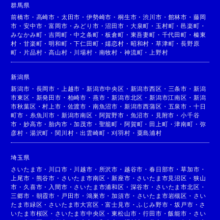
群馬県
前橋市
・
高崎市
・
太田市
・
伊勢崎市
・
桐生市
・
渋川市
・
館林市
・
藤岡
市
・
安中市
・
富岡市
・
みどり市
・
沼田市
・
大泉町
・
玉村町
・
邑楽町
・
みなかみ町
・
吉岡町
・
中之条町
・
板倉町
・
東吾妻町
・
千代田町
・
榛東
村
・
甘楽町
・
明和町
・
下仁田町
・
嬬恋村
・
昭和村
・
草津町
・
長野原
町
・
片品村
・
高山村
・
川場村
・
南牧村
・
神流町
・
上野村
新潟県
新潟市
・
長岡市
・
上越市
・
新潟市中央区
・
新潟市西区
・
三条市
・
新潟
市東区
・
新発田市
・
柏崎市
・
燕市
・
新潟市北区
・
新潟市江南区
・
新潟
市秋葉区
・
村上市
・
佐渡市
・
南魚沼市
・
新潟市西蒲区
・
五泉市
・
十日
町市
・
糸魚川市
・
新潟市南区
・
阿賀野市
・
魚沼市
・
見附市
・
小千谷
市
・
妙高市
・
胎内市
・
加茂市
・
聖籠町
・
阿賀町
・
田上町
・
津南町
・
弥
彦村
・
湯沢町
・
関川村
・
出雲崎町
・
刈羽村
・
粟島浦村
埼玉県
さいたま市
・
川口市
・
川越市
・
所沢市
・
越谷市
・
春日部市
・
草加市
・
上尾市
・
熊谷市
・
さいたま市南区
・
新座市
・
さいたま市見沼区
・
狭山
市
・
久喜市
・
入間市
・
さいたま市浦和区
・
深谷市
・
さいたま市北区
・
三郷市
・
朝霞市
・
戸田市
・
鴻巣市
・
加須市
・
さいたま市岩槻区
・
さい
たま市緑区
・
さいたま市大宮区
・
富士見市
・
ふじみ野市
・
坂戸市
・
さ
いたま市桜区
・
さいたま市中央区
・
東松山市
・
行田市
・
飯能市
・
さい