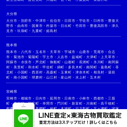
大分県
大分市
・
別府市
・
中津市
・
佐伯市
・
日田市
・
宇佐市
・
臼杵市
・
豊後大
野市
・
由布市
・
国東市
・
杵築市
・
日出町
・
竹田市
・
豊後高田市
・
津久
見市
・
玖珠町
・
九重町
・
姫島村
熊本県
熊本市
・
八代市
・
玉名市
・
天草市
・
宇城市
・
山鹿市
・
荒尾市
・
合志
市
・
菊池市
・
菊陽町
・
宇土市
・
人吉市
・
益城町
・
大津町
・
上天草市
・
阿蘇市
・
水俣市
・
芦北町
・
御船町
・
山都町
・
長洲町
・
氷川町
・
南阿蘇
村
・
美里町
・
和水町
・
甲佐町
・
錦町
・
多良木町
・
南関町
・
嘉島町
・
苓
北町
・
小国町
・
西原村
・
高森町
・
玉東町
・
津奈木町
・
相良村
・
湯前
町
・
南小国町
・
球磨村
・
山江村
・
産山村
・
水上村
・
五木村
宮崎県
宮崎市
・
都城市
・
日向市
・
延岡市
・
日南市
・
小林市
・
西都市
・
三股
町
・
高鍋町
・
国富町
・
串間市
・
門川町
・
新富町
・
川南町
・
高千穂町
・
都農町
・
高原町
・
美郷町
・
綾町
・
木城町
・
日之影町
・
五ヶ瀬町
・
諸塚
村
・
椎葉村
・
西米良村