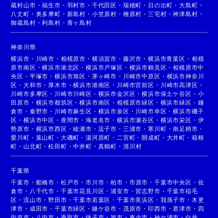
蔵村山市
・
福生市
・
羽村市
・
千代田区
・
瑞穂町
・
日の出町
・
大島町
・
八丈町
・
奥多摩町
・
新島村
・
小笠原村
・
檜原村
・
三宅村
・
神津島村
・
御蔵島村
・
利島村
・
青ヶ島村
神奈川県
横浜市
・
川崎市
・
相模原市
・
横須賀市
・
藤沢市
・
横浜市青葉区
・
相模
原市南区
・
横浜市港北区
・
横浜市戸塚区
・
横浜市鶴見区
・
相模原市中
央区
・
平塚市
・
横浜市旭区
・
茅ヶ崎市
・
川崎市中原区
・
横浜市神奈川
区
・
大和市
・
厚木市
・
横浜市港南区
・
川崎市宮前区
・
川崎市高津区
・
川崎市多摩区
・
川崎市川崎区
・
横浜市金沢区
・
横浜市保土ケ谷区
・
小
田原市
・
横浜市都筑区
・
横浜市南区
・
相模原市緑区
・
横浜市緑区
・
鎌
倉市
・
秦野市
・
川崎市麻生区
・
横浜市泉区
・
川崎市幸区
・
横浜市磯子
区
・
横浜市中区
・
座間市
・
海老名市
・
横浜市瀬谷区
・
横浜市栄区
・
伊
勢原市
・
横浜市西区
・
綾瀬市
・
逗子市
・
三浦市
・
寒川町
・
南足柄市
・
愛川町
・
葉山町
・
大磯町
・
湯河原町
・
二宮町
・
開成町
・
大井町
・
箱根
町
・
山北町
・
松田町
・
中井町
・
真鶴町
・
清川村
千葉県
千葉市
・
船橋市
・
松戸市
・
市川市
・
柏市
・
市原市
・
千葉市中央区
・
佐
倉市
・
八千代市
・
千葉市花見川区
・
浦安市
・
習志野市
・
千葉市稲毛
区
・
流山市
・
野田市
・
千葉市若葉区
・
千葉市美浜区
・
我孫子市
・
木更
津市
・
成田市
・
千葉市緑区
・
鎌ケ谷市
・
茂原市
・
印西市
・
君津市
・
四
街道市
・
八街市
・
香取市
・
銚子市
・
旭市
・
東金市
・
袖ケ浦市
・
白井