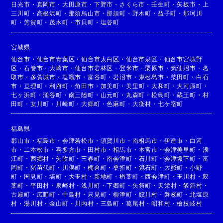
日光市
・
真岡市
・
大田原市
・
下野市
・
さくら市
・
壬生町
・
矢板市
・
上
三川町
・
高根沢町
・
那須烏山市
・
那須町
・
野木町
・
益子町
・
那珂川
町
・
芳賀町
・
茂木町
・
市貝町
・
塩谷町
宮城県
仙台市
・
仙台市青葉区
・
仙台市太白区
・
仙台市泉区
・
仙台市宮城野
区
・
石巻市
・
大崎市
・
仙台市若林区
・
登米市
・
栗原市
・
気仙沼市
・
名
取市
・
多賀城市
・
塩竈市
・
富谷町
・
岩沼市
・
東松島市
・
柴田町
・
白石
市
・
亘理町
・
利府町
・
角田市
・
加美町
・
美里町
・
大和町
・
大河原町
・
七ヶ浜町
・
涌谷町
・
南三陸町
・
山元町
・
丸森町
・
松島町
・
蔵王町
・
村
田町
・
女川町
・
川崎町
・
大郷町
・
色麻町
・
大衡村
・
七ケ宿町
福島県
郡山市
・
福島市
・
会津若松市
・
須賀川市
・
南相馬市
・
伊達市
・
白河
市
・
二本松市
・
喜多方市
・
田村市
・
相馬市
・
本宮市
・
会津美里町
・
浪
江町
・
西郷村
・
矢吹町
・
三春町
・
南会津町
・
石川町
・
会津坂下町
・
富
岡町
・
猪苗代町
・
川俣町
・
棚倉町
・
桑折町
・
鏡石町
・
大熊町
・
小野
町
・
国見町
・
塙町
・
大玉村
・
新地町
・
楢葉町
・
西会津町
・
玉川村
・
双
葉町
・
平田村
・
泉崎村
・
浅川町
・
下郷町
・
矢祭町
・
天栄村
・
飯舘村
・
古殿町
・
広野町
・
中島村
・
只見町
・
柳津町
・
鮫川村
・
磐梯町
・
北塩原
村
・
湯川村
・
金山町
・
川内村
・
三島町
・
葛尾村
・
昭和村
・
檜枝岐村