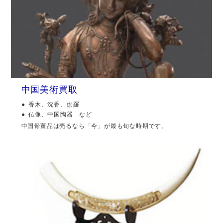
中国美術買取
香木、沈香、伽羅
仏像、中国陶器 など
中国骨董品は売るなら「今」が最も旬な時期です。