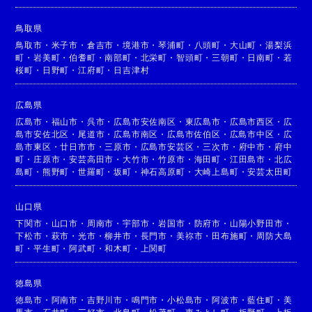
鳥取県
鳥取市
・
米子市
・
倉吉市
・
境港市
・
琴浦町
・
八頭町
・
大山町
・
湯梨浜
町
・
岩美町
・
伯耆町
・
南部町
・
北栄町
・
智頭町
・
三朝町
・
日南町
・
若
桜町
・
日野町
・
江府町
・
日吉津村
広島県
広島市
・
福山市
・
呉市
・
広島市安佐南区
・
東広島市
・
広島市西区
・
広
島市安佐北区
・
尾道市
・
広島市南区
・
広島市佐伯区
・
広島市中区
・
広
島市東区
・
廿日市市
・
三原市
・
広島市安芸区
・
三次市
・
府中市
・
府中
町
・
庄原市
・
安芸高田市
・
大竹市
・
竹原市
・
海田町
・
江田島市
・
北広
島町
・
熊野町
・
世羅町
・
坂町
・
神石高原町
・
大崎上島町
・
安芸太田町
山口県
下関市
・
山口市
・
周南市
・
宇部市
・
岩国市
・
防府市
・
山陽小野田市
・
下松市
・
萩市
・
光市
・
柳井市
・
長門市
・
美祢市
・
田布施町
・
周防大島
町
・
平生町
・
阿武町
・
和木町
・
上関町
徳島県
徳島市
・
阿南市
・
吉野川市
・
鳴門市
・
小松島市
・
阿波市
・
藍住町
・
美