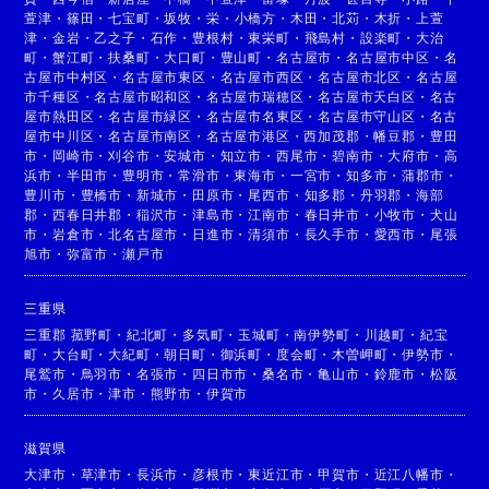
萱津
・
篠田
・
七宝町
・
坂牧
・
栄
・
小橋方
・
木田
・
北苅
・
木折
・
上萱
津
・
金岩
・
乙之子
・
石作
・
豊根村
・
東栄町
・
飛島村
・
設楽町
・
大治
町
・
蟹江町
・
扶桑町
・
大口町
・
豊山町
・
名古屋市
・
名古屋市中区
・
名
古屋市中村区
・
名古屋市東区
・
名古屋市西区
・
名古屋市北区
・
名古屋
市千種区
・
名古屋市昭和区
・
名古屋市瑞穂区
・
名古屋市天白区
・
名古
屋市熱田区
・
名古屋市緑区
・
名古屋市名東区
・
名古屋市守山区
・
名古
屋市中川区
・
名古屋市南区
・
名古屋市港区
・
西加茂郡
・
幡豆郡
・
豊田
市
・
岡崎市
・
刈谷市
・
安城市
・
知立市
・
西尾市
・
碧南市
・
大府市
・
高
浜市
・
半田市
・
豊明市
・
常滑市
・
東海市
・
一宮市
・
知多市
・
蒲郡市
・
豊川市
・
豊橋市
・
新城市
・
田原市
・
尾西市
・
知多郡
・
丹羽郡
・
海部
郡
・
西春日井郡
・
稲沢市
・
津島市
・
江南市
・
春日井市
・
小牧市
・
犬山
市
・
岩倉市
・
北名古屋市
・
日進市
・
清須市
・
長久手市
・
愛西市
・
尾張
旭市
・
弥富市
・
瀬戸市
三重県
三重郡 菰野町
・
紀北町
・
多気町
・
玉城町
・
南伊勢町
・
川越町
・
紀宝
町
・
大台町
・
大紀町
・
朝日町
・
御浜町
・
度会町
・
木曽岬町
・
伊勢市
・
尾鷲市
・
鳥羽市
・
名張市
・
四日市市
・
桑名市
・
亀山市
・
鈴鹿市
・
松阪
市
・
久居市
・
津市
・
熊野市
・
伊賀市
滋賀県
大津市
・
草津市
・
長浜市
・
彦根市
・
東近江市
・
甲賀市
・
近江八幡市
・