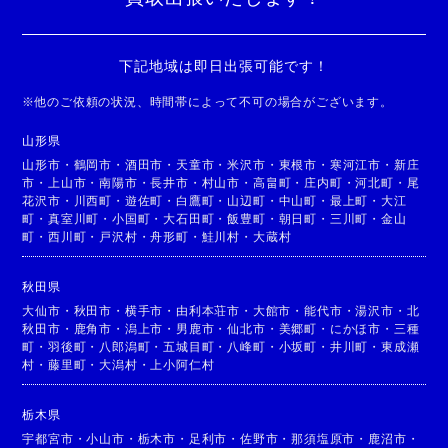
下記地域は即日出張可能です！
※
他のご依頼の状況、時間帯によって不可の場合がございます。
山形県
山形市
・
鶴岡市
・
酒田市
・
天童市
・
米沢市
・
東根市
・
寒河江市
・
新庄
市
・
上山市
・
南陽市
・
長井市
・
村山市
・
高畠町
・
庄内町
・
河北町
・
尾
花沢市
・
川西町
・
遊佐町
・
白鷹町
・
山辺町
・
中山町
・
最上町
・
大江
町
・
真室川町
・
小国町
・
大石田町
・
飯豊町
・
朝日町
・
三川町
・
金山
町
・
西川町
・
戸沢村
・
舟形町
・
鮭川村
・
大蔵村
秋田県
大仙市
・
秋田市
・
横手市
・
由利本荘市
・
大館市
・
能代市
・
湯沢市
・
北
秋田市
・
鹿角市
・
潟上市
・
男鹿市
・
仙北市
・
美郷町
・
にかほ市
・
三種
町
・
羽後町
・
八郎潟町
・
五城目町
・
八峰町
・
小坂町
・
井川町
・
東成瀬
村
・
藤里町
・
大潟村
・
上小阿仁村
栃木県
宇都宮市
・
小山市
・
栃木市
・
足利市
・
佐野市
・
那須塩原市
・
鹿沼市
・