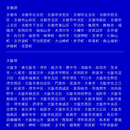
京都府
京都市
・
京都市右京区
・
京都市伏見区
・
京都市左京区
・
京都市西京
区
・
京都市山科区
・
京都市北区
・
京都市中京区
・
京都市南区
・
京都市
上京区
・
京都市下京区
・
京都市東山区
・
宇治市
・
亀岡市
・
舞鶴市
・
城
陽市
・
長岡京市
・
福知山市
・
木津川市
・
八幡市
・
京田辺市
・
京丹後
市
・
向日市
・
綾部市
・
精華町
・
南丹市
・
与謝野町
・
宮津市
・
久御山
町
・
京丹波町
・
宇治田原町
・
大山崎町
・
井手町
・
和束町
・
南山城村
・
伊根町
・
笠置町
大阪府
大阪市
・
東大阪市
・
堺市
・
枚方市
・
豊中市
・
高槻市
・
吹田市
・
茨木
市
・
八尾市
・
寝屋川市
・
大阪市平野区
・
岸和田市
・
和泉市
・
大阪市淀
川区
・
大阪市城東区
・
堺市北区
・
堺市堺区
・
守口市
・
大阪市生野区
・
堺市西区
・
大阪市東住吉区
・
門真市
・
箕面市
・
大東市
・
大阪市住之江
区
・
松原市
・
堺市中区
・
大阪市西成区
・
富田林市
・
羽曳野市
・
河内長
野市
・
大阪市鶴見区
・
大阪市北区
・
大阪市阿倍野区
・
池田市
・
大阪市
都島区
・
泉佐野市
・
大阪市西淀川区
・
貝塚市
・
大阪市旭区
・
大阪市港
区
・
堺市東区
・
摂津市
・
大阪市東成区
・
大阪市西区
・
大阪市中央区
・
交野市
・
泉大津市
・
柏原市
・
大阪市天王寺区
・
大阪市大正区
・
大阪市
福島区
・
藤井寺市
・
大阪市此花区
・
泉南市
・
大阪市浪速区
・
高石市
・
四條畷市
・
大阪狭山市
・
阪南市
・
熊取町
・
堺市美原区
・
島本町
・
豊能
町
・
忠岡町
・
岬町
・
河南町
・
太子町
・
能勢町
・
田尻町
・
千早赤阪村