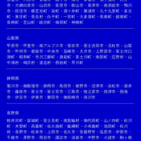
市
・
大網白里市
・
山武市
・
富里市
・
館山市
・
富津市
・
南房総市
・
鴨川
市
・
匝瑳市
・
横芝光町
・
栄町
・
酒々井町
・
勝浦市
・
九十九里町
・
多古
町
・
東庄町
・
長生村
・
白子町
・
一宮町
・
大多喜町
・
長南町
・
鋸南町
・
長柄町
・
芝山町
・
睦沢町
・
御宿町
・
神崎町
山梨県
甲府市
・
甲斐市
・
南アルプス市
・
笛吹市
・
富士吉田市
・
北杜市
・
山梨
市
・
甲州市
・
都留市
・
中央市
・
韮崎市
・
大月市
・
上野原市
・
富士河口
湖町
・
昭和町
・
市川三郷町
・
身延町
・
富士川町
・
南部町
・
忍野村
・
山
中湖村
・
鳴沢村
・
道志村
・
西桂町
・
早川町
静岡県
菊川市
・
御殿場市
・
静岡市
・
島田市
・
裾野市
・
沼津市
・
浜松市
・
袋井
市
・
藤枝市
・
富士市
・
富士宮市
・
三島市
・
牧之原市
・
焼津市
・
熱海
市
・
伊豆市
・
伊東市
・
磐田市
・
御前崎市
・
掛川市
長野県
軽井沢町
・
坂城町
・
富士見町
・
南箕輪村
・
御代田町
・
山ノ内町
・
松川
町
・
木曽町
・
高森町
・
佐久穂町
・
飯綱町
・
小布施町
・
池田町
・
松川
村
・
長野市
・
松本市
・
上田市
・
佐久市
・
安曇野市
・
塩尻市
・
伊那市
・
千曲市
・
茅野市
・
岡谷市
・
諏訪市
・
須坂市
・
中野市
・
小諸市
・
駒ヶ根