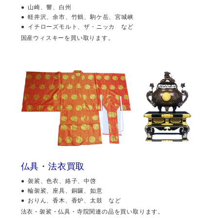
山崎、響、白州
軽井沢、余市、竹鶴、駒ケ岳、宮城峡
イチローズモルト、ザ・ニッカ など
国産ウィスキーを買い取ります。
仏具・法衣買取
袈裟、色衣、絡子、中啓
輪袈裟、座具、銅鑼、如意
おりん、香木、香炉、太鼓 など
法衣・袈裟・仏具・寺院関連の品を買い取ります。