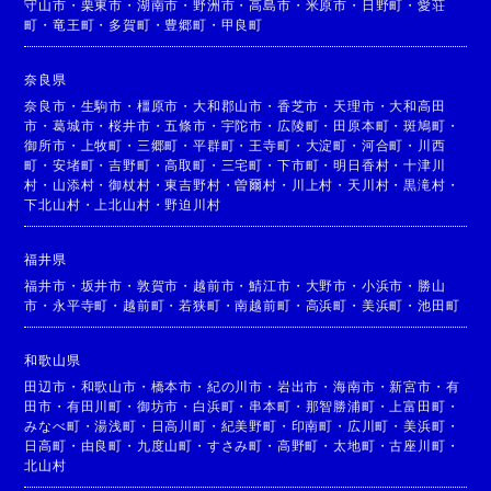
守山市
・
栗東市
・
湖南市
・
野洲市
・
高島市
・
米原市
・
日野町
・
愛荘
町
・
竜王町
・
多賀町
・
豊郷町
・
甲良町
奈良県
奈良市
・
生駒市
・
橿原市
・
大和郡山市
・
香芝市
・
天理市
・
大和高田
市
・
葛城市
・
桜井市
・
五條市
・
宇陀市
・
広陵町
・
田原本町
・
斑鳩町
・
御所市
・
上牧町
・
三郷町
・
平群町
・
王寺町
・
大淀町
・
河合町
・
川西
町
・
安堵町
・
吉野町
・
高取町
・
三宅町
・
下市町
・
明日香村
・
十津川
村
・
山添村
・
御杖村
・
東吉野村
・
曽爾村
・
川上村
・
天川村
・
黒滝村
・
下北山村
・
上北山村
・
野迫川村
福井県
福井市
・
坂井市
・
敦賀市
・
越前市
・
鯖江市
・
大野市
・
小浜市
・
勝山
市
・
永平寺町
・
越前町
・
若狭町
・
南越前町
・
高浜町
・
美浜町
・
池田町
和歌山県
田辺市
・
和歌山市
・
橋本市
・
紀の川市
・
岩出市
・
海南市
・
新宮市
・
有
田市
・
有田川町
・
御坊市
・
白浜町
・
串本町
・
那智勝浦町
・
上富田町
・
みなべ町
・
湯浅町
・
日高川町
・
紀美野町
・
印南町
・
広川町
・
美浜町
・
日高町
・
由良町
・
九度山町
・
すさみ町
・
高野町
・
太地町
・
古座川町
・
北山村