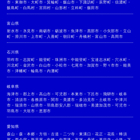
市
・
東御市
・
大町市
・
箕輪町
・
飯山市
・
下諏訪町
・
辰野町
・
信濃町
・
飯島町
・
白馬村
・
宮田村
・
山形村
・
立科町
・
飯田市
富山県
射水市
・
氷見市
・
南砺市
・
砺波市
・
魚津市
・
黒部市
・
小矢部市
・
立山
町
・
滑川市
・
上市町
・
入善町
・
朝日町
・
舟橋村
・
富山市
・
高岡市
石川県
羽咋市
・
志賀町
・
能登町
・
珠洲市
・
中能登町
・
宝達志水町
・
穴水町
・
川北町
・
金沢市
・
白山市
・
小松市
・
七尾市
・
加賀市
・
野々市市
・
能美
市
・
津幡町
・
輪島市
・
内灘町
岐阜県
海津市
・
郡上市
・
高山市
・
可児郡
・
本巣市
・
下呂市
・
飛騨市
・
岐阜
市
・
清須市
・
各務原市
・
関市
・
美濃市
・
多治見市
・
土岐市
・
中津川
市
・
瑞浪市
・
山県市
・
羽島郡安八郡
・
瑞穂市
・
美濃加茂市
・
可児市
・
羽島市
・
大垣市
・
恵那市
愛知県
森山
・
森
・
本郷
・
方領
・
古道
・
二ツ寺
・
東溝口
・
花正
・
花長
・
蜂須
賀
・
西今宿
・
新居屋
・
中橋
・
中萱津
・
富塚
・
丹波
・
甚目寺
・
小路
・
下