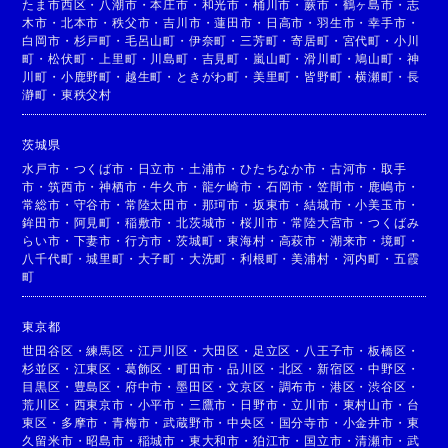
たま市西区
・
八潮市
・
本庄市
・
和光市
・
桶川市
・
蕨市
・
鶴ヶ島市
・
志
木市
・
北本市
・
秩父市
・
吉川市
・
蓮田市
・
日高市
・
羽生市
・
幸手市
・
白岡市
・
杉戸町
・
毛呂山町
・
伊奈町
・
三芳町
・
寄居町
・
宮代町
・
小川
町
・
松伏町
・
上里町
・
川島町
・
吉見町
・
嵐山町
・
滑川町
・
鳩山町
・
神
川町
・
小鹿野町
・
越生町
・
ときがわ町
・
美里町
・
皆野町
・
横瀬町
・
長
瀞町
・
東秩父村
茨城県
水戸市
・
つくば市
・
日立市
・
土浦市
・
ひたちなか市
・
古河市
・
取手
市
・
筑西市
・
神栖市
・
牛久市
・
龍ケ崎市
・
石岡市
・
笠間市
・
鹿嶋市
・
常総市
・
守谷市
・
常陸太田市
・
那珂市
・
坂東市
・
結城市
・
小美玉市
・
鉾田市
・
阿見町
・
稲敷市
・
北茨城市
・
桜川市
・
常陸大宮市
・
つくばみ
らい市
・
下妻市
・
行方市
・
茨城町
・
東海村
・
高萩市
・
潮来市
・
境町
・
八千代町
・
城里町
・
大子町
・
大洗町
・
利根町
・
美浦村
・
河内町
・
五霞
町
東京都
世田谷区
・
練馬区
・
江戸川区
・
大田区
・
足立区
・
八王子市
・
板橋区
・
杉並区
・
江東区
・
葛飾区
・
町田市
・
品川区
・
北区
・
新宿区
・
中野区
・
目黒区
・
豊島区
・
府中市
・
墨田区
・
文京区
・
調布市
・
港区
・
渋谷区
・
荒川区
・
西東京市
・
小平市
・
三鷹市
・
日野市
・
立川市
・
東村山市
・
台
東区
・
多摩市
・
青梅市
・
武蔵野市
・
中央区
・
国分寺市
・
小金井市
・
東
久留米市
・
昭島市
・
稲城市
・
東大和市
・
狛江市
・
国立市
・
清瀬市
・
武