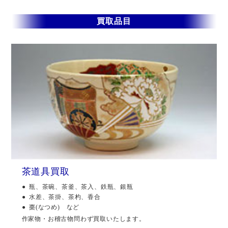
買取品目
茶道具買取
瓶、茶碗、茶釜、茶入、鉄瓶、銀瓶
水差、茶掛、茶杓、香合
棗(なつめ) など
作家物・お稽古物問わず買取いたします。