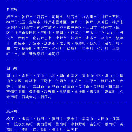
兵庫県
姫路市
・
神戸市
・
西宮市
・
尼崎市
・
明石市
・
加古川市
・
神戸市西区
・
神戸市北区
・
宝塚市
・
神戸市垂水区
・
伊丹市
・
神戸市東灘区
・
神戸市
須磨区
・
川西市
・
神戸市灘区
・
神戸市中央区
・
三田市
・
神戸市兵庫
区
・
神戸市長田区
・
高砂市
・
豊岡市
・
芦屋市
・
三木市
・
たつの市
・
丹
波市
・
赤穂市
・
南あわじ市
・
小野市
・
加西市
・
洲本市
・
篠山市
・
淡路
市
・
西脇市
・
宍粟市
・
加東市
・
太子町
・
播磨町
・
朝来市
・
猪名川町
・
相生市
・
稲美町
・
養父市
・
多可町
・
福崎町
・
香美町
・
佐用町
・
上郡
町
・
市川町
・
新温泉町
・
神河町
岡山県
岡山市
・
倉敷市
・
岡山市北区
・
岡山市南区
・
岡山市中区
・
津山市
・
岡
山市東区
・
総社市
・
玉野市
・
笠岡市
・
真庭市
・
井原市
・
瀬戸内市
・
赤
磐市
・
備前市
・
浅口市
・
新見市
・
高梁市
・
美作市
・
美咲町
・
和気町
・
吉備中央町
・
矢掛町
・
鏡野町
・
早島町
・
里庄町
・
勝央町
・
奈義町
・
久
米南町
・
西粟倉村
・
新庄村
島根県
松江市
・
出雲市
・
益田市
・
浜田市
・
安来市
・
雲南市
・
大田市
・
江津
市
・
隠岐の島町
・
奥出雲町
・
邑南町
・
津和野町
・
吉賀町
・
飯南町
・
美
郷町
・
川本町
・
西ノ島町
・
海士町
・
知夫村