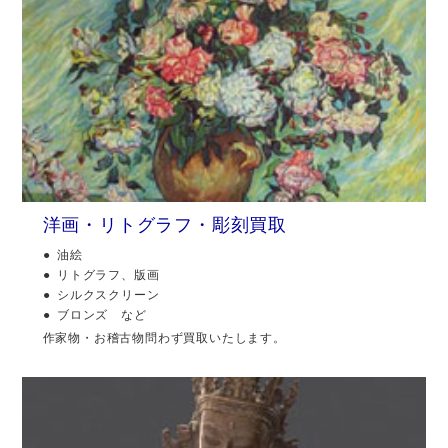
洋画・リトグラフ・彫刻買取
油絵
リトグラフ、版画
シルクスクリーン
ブロンズ など
作家物・お稽古物問わず買取いたします。