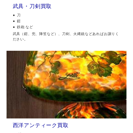
武具・刀剣買取
刀
鎧
鉄砲 など
武具（鎧、兜、陣笠など）、刀剣、火縄銃などあればお譲りく
ださい。
西洋アンティーク買取