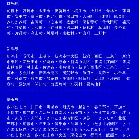
群馬県
前橋市
・
高崎市
・
太田市
・
伊勢崎市
・
桐生市
・
渋川市
・
館林市
・
藤岡
市
・
安中市
・
富岡市
・
みどり市
・
沼田市
・
大泉町
・
玉村町
・
邑楽町
・
みなかみ町
・
吉岡町
・
中之条町
・
板倉町
・
東吾妻町
・
千代田町
・
榛東
村
・
甘楽町
・
明和町
・
下仁田町
・
嬬恋村
・
昭和村
・
草津町
・
長野原
町
・
片品村
・
高山村
・
川場村
・
南牧村
・
神流町
・
上野村
新潟県
新潟市
・
長岡市
・
上越市
・
新潟市中央区
・
新潟市西区
・
三条市
・
新潟
市東区
・
新発田市
・
柏崎市
・
燕市
・
新潟市北区
・
新潟市江南区
・
新潟
市秋葉区
・
村上市
・
佐渡市
・
南魚沼市
・
新潟市西蒲区
・
五泉市
・
十日
町市
・
糸魚川市
・
新潟市南区
・
阿賀野市
・
魚沼市
・
見附市
・
小千谷
市
・
妙高市
・
胎内市
・
加茂市
・
聖籠町
・
阿賀町
・
田上町
・
津南町
・
弥
彦村
・
湯沢町
・
関川村
・
出雲崎町
・
刈羽村
・
粟島浦村
埼玉県
さいたま市
・
川口市
・
川越市
・
所沢市
・
越谷市
・
春日部市
・
草加市
・
上尾市
・
熊谷市
・
さいたま市南区
・
新座市
・
さいたま市見沼区
・
狭山
市
・
久喜市
・
入間市
・
さいたま市浦和区
・
深谷市
・
さいたま市北区
・
三郷市
・
朝霞市
・
戸田市
・
鴻巣市
・
加須市
・
さいたま市岩槻区
・
さい
たま市緑区
・
さいたま市大宮区
・
富士見市
・
ふじみ野市
・
坂戸市
・
さ
いたま市桜区
・
さいたま市中央区
・
東松山市
・
行田市
・
飯能市
・
さい