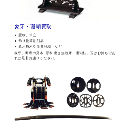
象牙・珊瑚買取
置物、筆立
飾り物等彫刻品
象牙原木や血赤珊瑚 など
象牙、珊瑚の見本. 原木 磨き無地牙、珊瑚枝、玉はお持ちであ
れば是非お譲りください。