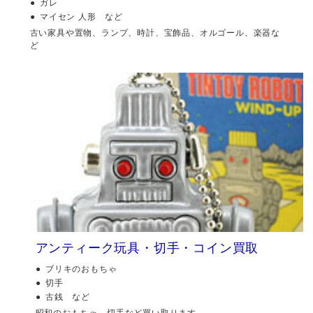
ガレ
マイセン 人形 など
古い家具や置物、ランプ、時計、宝飾品、オルゴール、楽器な
ど
アンティーク玩具・切手・コイン買取
ブリキのおもちゃ
切手
古銭 など
昭和のおもちゃ、切手など買い取ります。