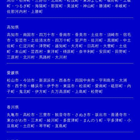
馬市
・
石井町
・
三好市
・
北島町
・
松茂町
・
東みよし町
・
板野町
・
上板
町
・
つるぎ町
・
海陽町
・
那賀町
・
美波町
・
神山町
・
勝浦町
・
牟岐町
・
佐那河内村
・
上勝町
高知県
高知市
・
南国市
・
四万十市
・
香南市
・
香美市
・
土佐市
・
須崎市
・
宿毛
市
・
安芸市
・
土佐清水市
・
四万十町
・
室戸市
・
佐川町
・
黒潮町
・
中土
佐町
・
仁淀川町
・
津野町
・
越知町
・
大月町
・
日高村
・
大豊町
・
土佐
町
・
本山町
・
芸西村
・
東洋町
・
梼原町
・
奈半利町
・
安田町
・
田野町
・
三原村
・
北川村
・
馬路村
・
大川村
愛媛県
松山市
・
今治市
・
新居浜市
・
西条市
・
四国中央市
・
宇和島市
・
大洲
市
・
西予市
・
幡浜市
・
伊予市
・
東温市
・
松前町
・
愛南町
・
砥部町
・
内
子町
・
鬼北町
・
伊方町
・
久万高原町
・
上島町
・
松野町
香川県
丸亀市
・
高松市
・
三豊市
・
観音寺市
・
さぬき市
・
坂出市
・
善通寺市
・
東かがわ市
・
三木町
・
綾川町
・
多度津町
・
まんのう町
・
宇多津町
・
小
豆島町
・
土庄町
・
琴平町
・
直島町