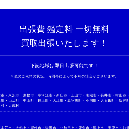
出張費 鑑定料 一切無料
買取出張いたします！
下記地域は即日出張可能です！
※
他のご依頼の状況、時間帯によって不可の場合がございます。
童市
・
米沢市
・
東根市
・
寒河江市
・
新庄市
・
上山市
・
南陽市
・
長井市
・
村山市
鷹町
・
山辺町
・
中山町
・
最上町
・
大江町
・
真室川町
・
小国町
・
大石田町
・
飯豊
川村
・
大蔵村
利本荘市
・
大館市
・
能代市
・
湯沢市
・
北秋田市
・
鹿角市
・
潟上市
・
男鹿市
・
仙