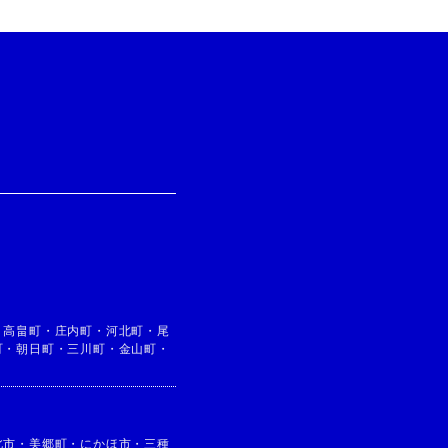
・
高畠町
・
庄内町
・
河北町
・
尾
町
・
朝日町
・
三川町
・
金山町
・
北市
・
美郷町
・
にかほ市
・
三種