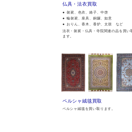
仏具・法衣買取
袈裟、色衣、絡子、中啓
輪袈裟、座具、銅鑼、如意
おりん、香木、香炉、太鼓 など
法衣・袈裟・仏具・寺院関連の品を買い
ます。
ペルシャ絨毯買取
ペルシャ絨毯を買い取ります。