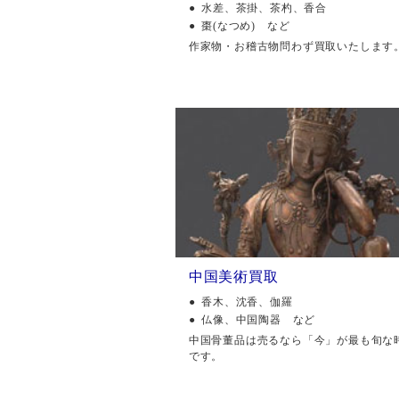
水差、茶掛、茶杓、香合
棗(なつめ) など
作家物・お稽古物問わず買取いたします
中国美術買取
香木、沈香、伽羅
仏像、中国陶器 など
中国骨董品は売るなら「今」が最も旬な
です。