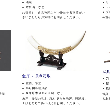
油絵
リ
木版画 など
シ
ブ
。
お引越し・遺品整理などで掛軸や書画等がご
ざいましたらお気軽にお問合せください。
作家
武
象牙・珊瑚買取
刀
置物、筆立
鎧
飾り物等彫刻品
鉄
象牙原木や血赤珊瑚 など
時期
武具
どあ
象牙、珊瑚の見本. 原木 磨き無地牙、珊瑚枝、
玉はお持ちであれば是非お譲りください。