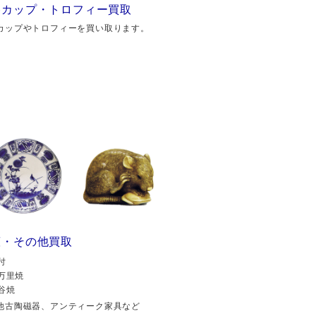
勝カップ・トロフィー買取
カップやトロフィーを買い取ります。
董・その他買取
付
万里焼
谷焼
他古陶磁器、アンティーク家具など