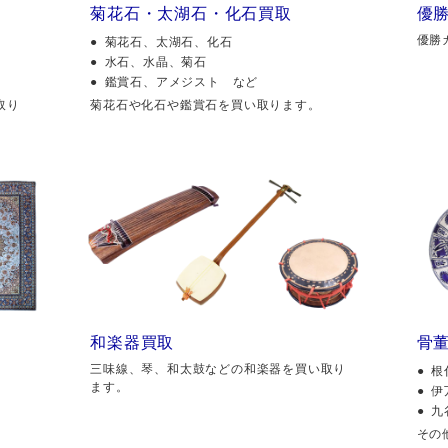
菊花石・太湖石・化石買取
優
優勝
菊花石、太湖石、化石
水石、水晶、菊石
鑑賞石、アメジスト など
取り
菊花石や化石や鑑賞石を買い取ります。
和楽器買取
骨
三味線、琴、和太鼓などの和楽器を買い取り
根
ます。
伊
九
その