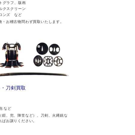
トグラフ、版画
ルクスクリーン
ロンズ など
物・お稽古物問わず買取いたします。
具・刀剣買取
砲 など
（鎧、兜、陣笠など）、刀剣、火縄銃な
ればお譲りください。