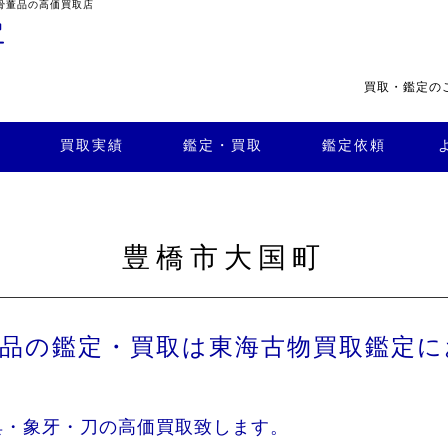
骨董品の高価買取店
買取・鑑定の
・買
よくある
取
鑑定依頼
質問
店舗案内
買取実績
鑑定・買取
鑑定依頼
豊橋市大国町
董品の鑑定・買取は東海古物買取鑑定に
具・象牙・刀の高価買取致します。