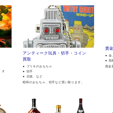
貴
アンティーク玩具・切手・コイン
金
買取
指
貴金
ブリキのおもちゃ
、オ
切手
古銭 など
昭和のおもちゃ、切手など買い取ります。