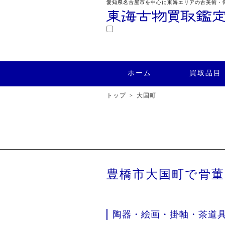
愛知県名古屋市を中心に東海エリアの古美術・
鑑定
ホーム
買取品目
買取実績
ホーム
買取品目
トップ
大国町
豊橋市大国町で骨
陶器・絵画・掛軸・茶道