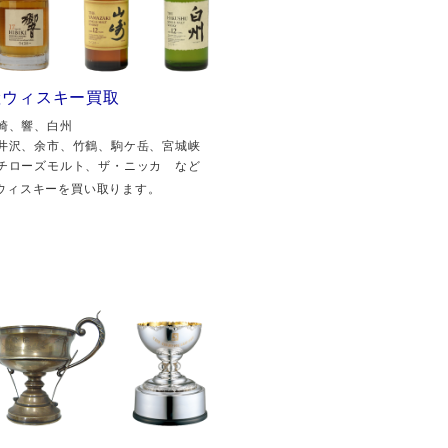
産ウィスキー買取
崎、響、白州
井沢、余市、竹鶴、駒ケ岳、宮城峡
チローズモルト、ザ・ニッカ など
ウィスキーを買い取ります。