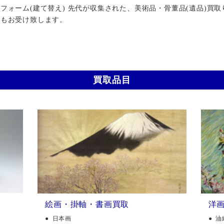
ォーム(建て替え) 先代が収集された、美術品・骨董品(遺品)買取
行もお受け致します。
買取品目
絵画・掛軸・書画買取
洋
日本画
油