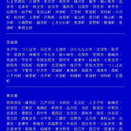
たま市西区
・
八潮市
・
本庄市
・
和光市
・
桶川市
・
蕨市
・
鶴ヶ島市
・
志
木市
・
北本市
・
秩父市
・
吉川市
・
蓮田市
・
日高市
・
羽生市
・
幸手市
・
白岡市
・
杉戸町
・
毛呂山町
・
伊奈町
・
三芳町
・
寄居町
・
宮代町
・
小川
町
・
松伏町
・
上里町
・
川島町
・
吉見町
・
嵐山町
・
滑川町
・
鳩山町
・
神
川町
・
小鹿野町
・
越生町
・
ときがわ町
・
美里町
・
皆野町
・
横瀬町
・
長
瀞町
・
東秩父村
茨城県
水戸市
・
つくば市
・
日立市
・
土浦市
・
ひたちなか市
・
古河市
・
取手
市
・
筑西市
・
神栖市
・
牛久市
・
龍ケ崎市
・
石岡市
・
笠間市
・
鹿嶋市
・
常総市
・
守谷市
・
常陸太田市
・
那珂市
・
坂東市
・
結城市
・
小美玉市
・
鉾田市
・
阿見町
・
稲敷市
・
北茨城市
・
桜川市
・
常陸大宮市
・
つくばみ
らい市
・
下妻市
・
行方市
・
茨城町
・
東海村
・
高萩市
・
潮来市
・
境町
・
八千代町
・
城里町
・
大子町
・
大洗町
・
利根町
・
美浦村
・
河内町
・
五霞
町
東京都
世田谷区
・
練馬区
・
江戸川区
・
大田区
・
足立区
・
八王子市
・
板橋区
・
杉並区
・
江東区
・
葛飾区
・
町田市
・
品川区
・
北区
・
新宿区
・
中野区
・
目黒区
・
豊島区
・
府中市
・
墨田区
・
文京区
・
調布市
・
港区
・
渋谷区
・
荒川区
・
西東京市
・
小平市
・
三鷹市
・
日野市
・
立川市
・
東村山市
・
台
東区
・
多摩市
・
青梅市
・
武蔵野市
・
中央区
・
国分寺市
・
小金井市
・
東
久留米市
・
昭島市
・
稲城市
・
東大和市
・
狛江市
・
国立市
・
清瀬市
・
武