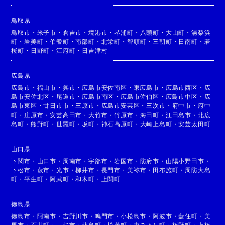
鳥取県
鳥取市
・
米子市
・
倉吉市
・
境港市
・
琴浦町
・
八頭町
・
大山町
・
湯梨浜
町
・
岩美町
・
伯耆町
・
南部町
・
北栄町
・
智頭町
・
三朝町
・
日南町
・
若
桜町
・
日野町
・
江府町
・
日吉津村
広島県
広島市
・
福山市
・
呉市
・
広島市安佐南区
・
東広島市
・
広島市西区
・
広
島市安佐北区
・
尾道市
・
広島市南区
・
広島市佐伯区
・
広島市中区
・
広
島市東区
・
廿日市市
・
三原市
・
広島市安芸区
・
三次市
・
府中市
・
府中
町
・
庄原市
・
安芸高田市
・
大竹市
・
竹原市
・
海田町
・
江田島市
・
北広
島町
・
熊野町
・
世羅町
・
坂町
・
神石高原町
・
大崎上島町
・
安芸太田町
山口県
下関市
・
山口市
・
周南市
・
宇部市
・
岩国市
・
防府市
・
山陽小野田市
・
下松市
・
萩市
・
光市
・
柳井市
・
長門市
・
美祢市
・
田布施町
・
周防大島
町
・
平生町
・
阿武町
・
和木町
・
上関町
徳島県
徳島市
・
阿南市
・
吉野川市
・
鳴門市
・
小松島市
・
阿波市
・
藍住町
・
美