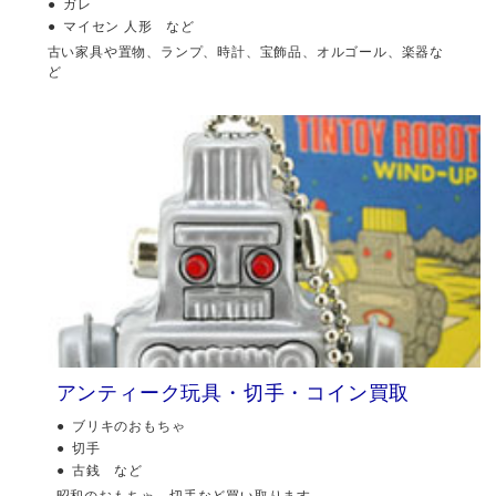
ガレ
マイセン 人形 など
古い家具や置物、ランプ、時計、宝飾品、オルゴール、楽器な
ど
アンティーク玩具・切手・コイン買取
ブリキのおもちゃ
切手
古銭 など
昭和のおもちゃ、切手など買い取ります。