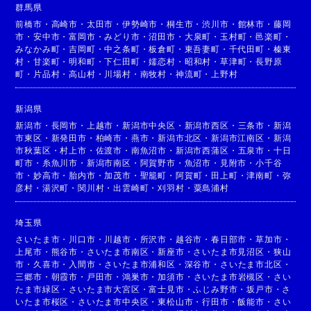
群馬県
前橋市
・
高崎市
・
太田市
・
伊勢崎市
・
桐生市
・
渋川市
・
館林市
・
藤岡
市
・
安中市
・
富岡市
・
みどり市
・
沼田市
・
大泉町
・
玉村町
・
邑楽町
・
みなかみ町
・
吉岡町
・
中之条町
・
板倉町
・
東吾妻町
・
千代田町
・
榛東
村
・
甘楽町
・
明和町
・
下仁田町
・
嬬恋村
・
昭和村
・
草津町
・
長野原
町
・
片品村
・
高山村
・
川場村
・
南牧村
・
神流町
・
上野村
新潟県
新潟市
・
長岡市
・
上越市
・
新潟市中央区
・
新潟市西区
・
三条市
・
新潟
市東区
・
新発田市
・
柏崎市
・
燕市
・
新潟市北区
・
新潟市江南区
・
新潟
市秋葉区
・
村上市
・
佐渡市
・
南魚沼市
・
新潟市西蒲区
・
五泉市
・
十日
町市
・
糸魚川市
・
新潟市南区
・
阿賀野市
・
魚沼市
・
見附市
・
小千谷
市
・
妙高市
・
胎内市
・
加茂市
・
聖籠町
・
阿賀町
・
田上町
・
津南町
・
弥
彦村
・
湯沢町
・
関川村
・
出雲崎町
・
刈羽村
・
粟島浦村
埼玉県
さいたま市
・
川口市
・
川越市
・
所沢市
・
越谷市
・
春日部市
・
草加市
・
上尾市
・
熊谷市
・
さいたま市南区
・
新座市
・
さいたま市見沼区
・
狭山
市
・
久喜市
・
入間市
・
さいたま市浦和区
・
深谷市
・
さいたま市北区
・
三郷市
・
朝霞市
・
戸田市
・
鴻巣市
・
加須市
・
さいたま市岩槻区
・
さい
たま市緑区
・
さいたま市大宮区
・
富士見市
・
ふじみ野市
・
坂戸市
・
さ
いたま市桜区
・
さいたま市中央区
・
東松山市
・
行田市
・
飯能市
・
さい