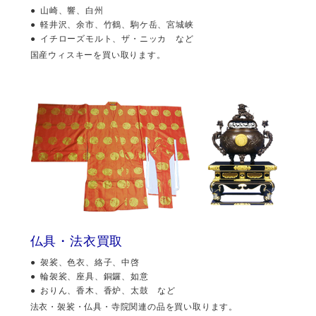
山崎、響、白州
軽井沢、余市、竹鶴、駒ケ岳、宮城峡
イチローズモルト、ザ・ニッカ など
国産ウィスキーを買い取ります。
仏具・法衣買取
袈裟、色衣、絡子、中啓
輪袈裟、座具、銅鑼、如意
おりん、香木、香炉、太鼓 など
法衣・袈裟・仏具・寺院関連の品を買い取ります。