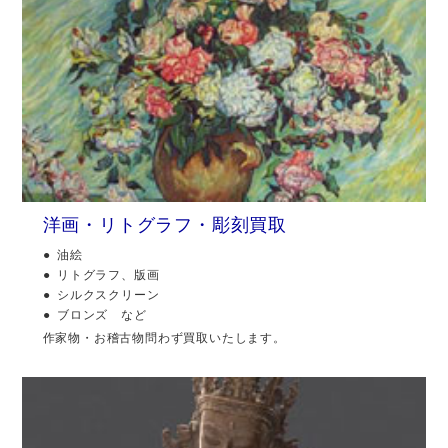
洋画・リトグラフ・彫刻買取
油絵
リトグラフ、版画
シルクスクリーン
ブロンズ など
作家物・お稽古物問わず買取いたします。