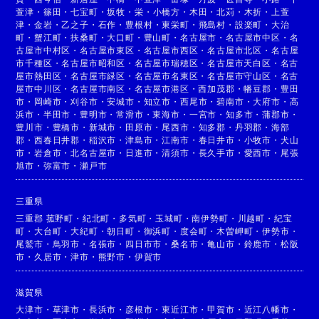
萱津
・
篠田
・
七宝町
・
坂牧
・
栄
・
小橋方
・
木田
・
北苅
・
木折
・
上萱
津
・
金岩
・
乙之子
・
石作
・
豊根村
・
東栄町
・
飛島村
・
設楽町
・
大治
町
・
蟹江町
・
扶桑町
・
大口町
・
豊山町
・
名古屋市
・
名古屋市中区
・
名
古屋市中村区
・
名古屋市東区
・
名古屋市西区
・
名古屋市北区
・
名古屋
市千種区
・
名古屋市昭和区
・
名古屋市瑞穂区
・
名古屋市天白区
・
名古
屋市熱田区
・
名古屋市緑区
・
名古屋市名東区
・
名古屋市守山区
・
名古
屋市中川区
・
名古屋市南区
・
名古屋市港区
・
西加茂郡
・
幡豆郡
・
豊田
市
・
岡崎市
・
刈谷市
・
安城市
・
知立市
・
西尾市
・
碧南市
・
大府市
・
高
浜市
・
半田市
・
豊明市
・
常滑市
・
東海市
・
一宮市
・
知多市
・
蒲郡市
・
豊川市
・
豊橋市
・
新城市
・
田原市
・
尾西市
・
知多郡
・
丹羽郡
・
海部
郡
・
西春日井郡
・
稲沢市
・
津島市
・
江南市
・
春日井市
・
小牧市
・
犬山
市
・
岩倉市
・
北名古屋市
・
日進市
・
清須市
・
長久手市
・
愛西市
・
尾張
旭市
・
弥富市
・
瀬戸市
三重県
三重郡 菰野町
・
紀北町
・
多気町
・
玉城町
・
南伊勢町
・
川越町
・
紀宝
町
・
大台町
・
大紀町
・
朝日町
・
御浜町
・
度会町
・
木曽岬町
・
伊勢市
・
尾鷲市
・
鳥羽市
・
名張市
・
四日市市
・
桑名市
・
亀山市
・
鈴鹿市
・
松阪
市
・
久居市
・
津市
・
熊野市
・
伊賀市
滋賀県
大津市
・
草津市
・
長浜市
・
彦根市
・
東近江市
・
甲賀市
・
近江八幡市
・