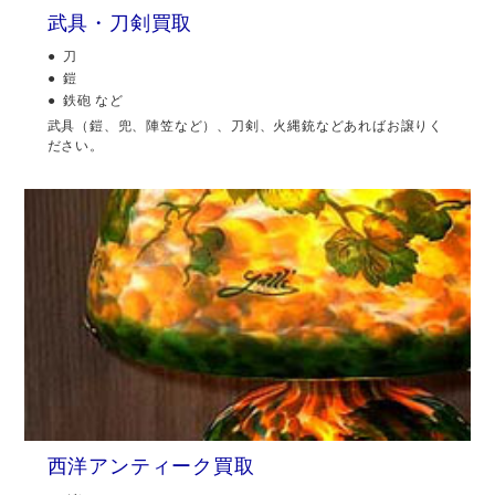
武具・刀剣買取
刀
鎧
鉄砲 など
武具（鎧、兜、陣笠など）、刀剣、火縄銃などあればお譲りく
ださい。
西洋アンティーク買取