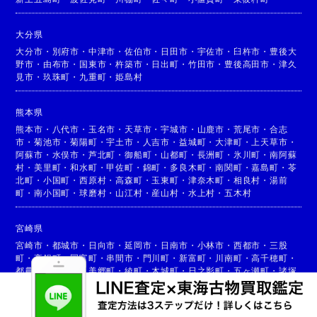
大分県
大分市
・
別府市
・
中津市
・
佐伯市
・
日田市
・
宇佐市
・
臼杵市
・
豊後大
野市
・
由布市
・
国東市
・
杵築市
・
日出町
・
竹田市
・
豊後高田市
・
津久
見市
・
玖珠町
・
九重町
・
姫島村
熊本県
熊本市
・
八代市
・
玉名市
・
天草市
・
宇城市
・
山鹿市
・
荒尾市
・
合志
市
・
菊池市
・
菊陽町
・
宇土市
・
人吉市
・
益城町
・
大津町
・
上天草市
・
阿蘇市
・
水俣市
・
芦北町
・
御船町
・
山都町
・
長洲町
・
氷川町
・
南阿蘇
村
・
美里町
・
和水町
・
甲佐町
・
錦町
・
多良木町
・
南関町
・
嘉島町
・
苓
北町
・
小国町
・
西原村
・
高森町
・
玉東町
・
津奈木町
・
相良村
・
湯前
町
・
南小国町
・
球磨村
・
山江村
・
産山村
・
水上村
・
五木村
宮崎県
宮崎市
・
都城市
・
日向市
・
延岡市
・
日南市
・
小林市
・
西都市
・
三股
町
・
高鍋町
・
国富町
・
串間市
・
門川町
・
新富町
・
川南町
・
高千穂町
・
都農町
・
高原町
・
美郷町
・
綾町
・
木城町
・
日之影町
・
五ヶ瀬町
・
諸塚
村
・
椎葉村
・
西米良村