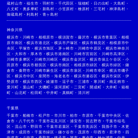
蔵村山市
・
福生市
・
羽村市
・
千代田区
・
瑞穂町
・
日の出町
・
大島町
・
八丈町
・
奥多摩町
・
新島村
・
小笠原村
・
檜原村
・
三宅村
・
神津島村
・
御蔵島村
・
利島村
・
青ヶ島村
神奈川県
横浜市
・
川崎市
・
相模原市
・
横須賀市
・
藤沢市
・
横浜市青葉区
・
相模
原市南区
・
横浜市港北区
・
横浜市戸塚区
・
横浜市鶴見区
・
相模原市中
央区
・
平塚市
・
横浜市旭区
・
茅ヶ崎市
・
川崎市中原区
・
横浜市神奈川
区
・
大和市
・
厚木市
・
横浜市港南区
・
川崎市宮前区
・
川崎市高津区
・
川崎市多摩区
・
川崎市川崎区
・
横浜市金沢区
・
横浜市保土ケ谷区
・
小
田原市
・
横浜市都筑区
・
横浜市南区
・
相模原市緑区
・
横浜市緑区
・
鎌
倉市
・
秦野市
・
川崎市麻生区
・
横浜市泉区
・
川崎市幸区
・
横浜市磯子
区
・
横浜市中区
・
座間市
・
海老名市
・
横浜市瀬谷区
・
横浜市栄区
・
伊
勢原市
・
横浜市西区
・
綾瀬市
・
逗子市
・
三浦市
・
寒川町
・
南足柄市
・
愛川町
・
葉山町
・
大磯町
・
湯河原町
・
二宮町
・
開成町
・
大井町
・
箱根
町
・
山北町
・
松田町
・
中井町
・
真鶴町
・
清川村
千葉県
千葉市
・
船橋市
・
松戸市
・
市川市
・
柏市
・
市原市
・
千葉市中央区
・
佐
倉市
・
八千代市
・
千葉市花見川区
・
浦安市
・
習志野市
・
千葉市稲毛
区
・
流山市
・
野田市
・
千葉市若葉区
・
千葉市美浜区
・
我孫子市
・
木更
津市
・
成田市
・
千葉市緑区
・
鎌ケ谷市
・
茂原市
・
印西市
・
君津市
・
四
街道市
・
八街市
・
香取市
・
銚子市
・
旭市
・
東金市
・
袖ケ浦市
・
白井