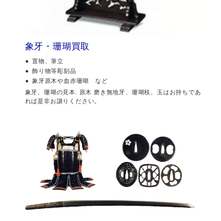
象牙・珊瑚買取
置物、筆立
飾り物等彫刻品
象牙原木や血赤珊瑚 など
象牙、珊瑚の見本. 原木 磨き無地牙、珊瑚枝、玉はお持ちであ
れば是非お譲りください。