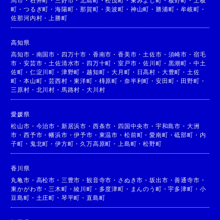
馬市
・
石井町
・
三好市
・
北島町
・
松茂町
・
東みよし町
・
板野町
・
上板
町
・
つるぎ町
・
海陽町
・
那賀町
・
美波町
・
神山町
・
勝浦町
・
牟岐町
・
佐那河内村
・
上勝町
高知県
高知市
・
南国市
・
四万十市
・
香南市
・
香美市
・
土佐市
・
須崎市
・
宿毛
市
・
安芸市
・
土佐清水市
・
四万十町
・
室戸市
・
佐川町
・
黒潮町
・
中土
佐町
・
仁淀川町
・
津野町
・
越知町
・
大月町
・
日高村
・
大豊町
・
土佐
町
・
本山町
・
芸西村
・
東洋町
・
梼原町
・
奈半利町
・
安田町
・
田野町
・
三原村
・
北川村
・
馬路村
・
大川村
愛媛県
松山市
・
今治市
・
新居浜市
・
西条市
・
四国中央市
・
宇和島市
・
大洲
市
・
西予市
・
幡浜市
・
伊予市
・
東温市
・
松前町
・
愛南町
・
砥部町
・
内
子町
・
鬼北町
・
伊方町
・
久万高原町
・
上島町
・
松野町
香川県
丸亀市
・
高松市
・
三豊市
・
観音寺市
・
さぬき市
・
坂出市
・
善通寺市
・
東かがわ市
・
三木町
・
綾川町
・
多度津町
・
まんのう町
・
宇多津町
・
小
豆島町
・
土庄町
・
琴平町
・
直島町