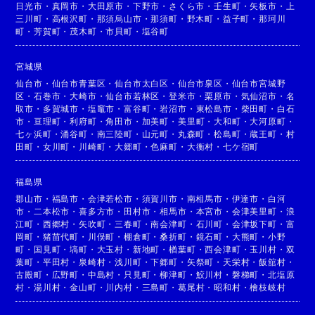
日光市
・
真岡市
・
大田原市
・
下野市
・
さくら市
・
壬生町
・
矢板市
・
上
三川町
・
高根沢町
・
那須烏山市
・
那須町
・
野木町
・
益子町
・
那珂川
町
・
芳賀町
・
茂木町
・
市貝町
・
塩谷町
宮城県
仙台市
・
仙台市青葉区
・
仙台市太白区
・
仙台市泉区
・
仙台市宮城野
区
・
石巻市
・
大崎市
・
仙台市若林区
・
登米市
・
栗原市
・
気仙沼市
・
名
取市
・
多賀城市
・
塩竈市
・
富谷町
・
岩沼市
・
東松島市
・
柴田町
・
白石
市
・
亘理町
・
利府町
・
角田市
・
加美町
・
美里町
・
大和町
・
大河原町
・
七ヶ浜町
・
涌谷町
・
南三陸町
・
山元町
・
丸森町
・
松島町
・
蔵王町
・
村
田町
・
女川町
・
川崎町
・
大郷町
・
色麻町
・
大衡村
・
七ケ宿町
福島県
郡山市
・
福島市
・
会津若松市
・
須賀川市
・
南相馬市
・
伊達市
・
白河
市
・
二本松市
・
喜多方市
・
田村市
・
相馬市
・
本宮市
・
会津美里町
・
浪
江町
・
西郷村
・
矢吹町
・
三春町
・
南会津町
・
石川町
・
会津坂下町
・
富
岡町
・
猪苗代町
・
川俣町
・
棚倉町
・
桑折町
・
鏡石町
・
大熊町
・
小野
町
・
国見町
・
塙町
・
大玉村
・
新地町
・
楢葉町
・
西会津町
・
玉川村
・
双
葉町
・
平田村
・
泉崎村
・
浅川町
・
下郷町
・
矢祭町
・
天栄村
・
飯舘村
・
古殿町
・
広野町
・
中島村
・
只見町
・
柳津町
・
鮫川村
・
磐梯町
・
北塩原
村
・
湯川村
・
金山町
・
川内村
・
三島町
・
葛尾村
・
昭和村
・
檜枝岐村