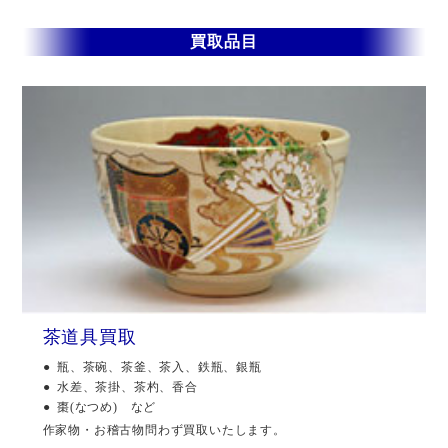
買取品目
茶道具買取
瓶、茶碗、茶釜、茶入、鉄瓶、銀瓶
水差、茶掛、茶杓、香合
棗(なつめ) など
作家物・お稽古物問わず買取いたします。