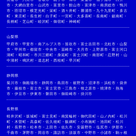
市
・
大網白里市
・
山武市
・
富里市
・
館山市
・
富津市
・
南房総市
・
鴨川
市
・
匝瑳市
・
横芝光町
・
栄町
・
酒々井町
・
勝浦市
・
九十九里町
・
多古
町
・
東庄町
・
長生村
・
白子町
・
一宮町
・
大多喜町
・
長南町
・
鋸南町
・
長柄町
・
芝山町
・
睦沢町
・
御宿町
・
神崎町
山梨県
甲府市
・
甲斐市
・
南アルプス市
・
笛吹市
・
富士吉田市
・
北杜市
・
山梨
市
・
甲州市
・
都留市
・
中央市
・
韮崎市
・
大月市
・
上野原市
・
富士河口
湖町
・
昭和町
・
市川三郷町
・
身延町
・
富士川町
・
南部町
・
忍野村
・
山
中湖村
・
鳴沢村
・
道志村
・
西桂町
・
早川町
静岡県
菊川市
・
御殿場市
・
静岡市
・
島田市
・
裾野市
・
沼津市
・
浜松市
・
袋井
市
・
藤枝市
・
富士市
・
富士宮市
・
三島市
・
牧之原市
・
焼津市
・
熱海
市
・
伊豆市
・
伊東市
・
磐田市
・
御前崎市
・
掛川市
長野県
軽井沢町
・
坂城町
・
富士見町
・
南箕輪村
・
御代田町
・
山ノ内町
・
松川
町
・
木曽町
・
高森町
・
佐久穂町
・
飯綱町
・
小布施町
・
池田町
・
松川
村
・
長野市
・
松本市
・
上田市
・
佐久市
・
安曇野市
・
塩尻市
・
伊那市
・
千曲市
・
茅野市
・
岡谷市
・
諏訪市
・
須坂市
・
中野市
・
小諸市
・
駒ヶ根