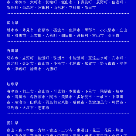
市
・
東御市
・
大町市
・
箕輪町
・
飯山市
・
下諏訪町
・
辰野町
・
信濃町
・
飯島町
・
白馬村
・
宮田村
・
山形村
・
立科町
・
飯田市
富山県
射水市
・
氷見市
・
南砺市
・
砺波市
・
魚津市
・
黒部市
・
小矢部市
・
立山
町
・
滑川市
・
上市町
・
入善町
・
朝日町
・
舟橋村
・
富山市
・
高岡市
石川県
羽咋市
・
志賀町
・
能登町
・
珠洲市
・
中能登町
・
宝達志水町
・
穴水町
・
川北町
・
金沢市
・
白山市
・
小松市
・
七尾市
・
加賀市
・
野々市市
・
能美
市
・
津幡町
・
輪島市
・
内灘町
岐阜県
海津市
・
郡上市
・
高山市
・
可児郡
・
本巣市
・
下呂市
・
飛騨市
・
岐阜
市
・
清須市
・
各務原市
・
関市
・
美濃市
・
多治見市
・
土岐市
・
中津川
市
・
瑞浪市
・
山県市
・
羽島郡安八郡
・
瑞穂市
・
美濃加茂市
・
可児市
・
羽島市
・
大垣市
・
恵那市
愛知県
森山
・
森
・
本郷
・
方領
・
古道
・
二ツ寺
・
東溝口
・
花正
・
花長
・
蜂須
賀
・
西今宿
・
新居屋
・
中橋
・
中萱津
・
富塚
・
丹波
・
甚目寺
・
小路
・
下