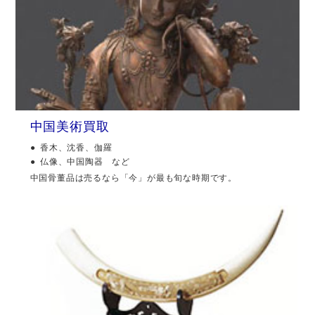
中国美術買取
香木、沈香、伽羅
仏像、中国陶器 など
中国骨董品は売るなら「今」が最も旬な時期です。