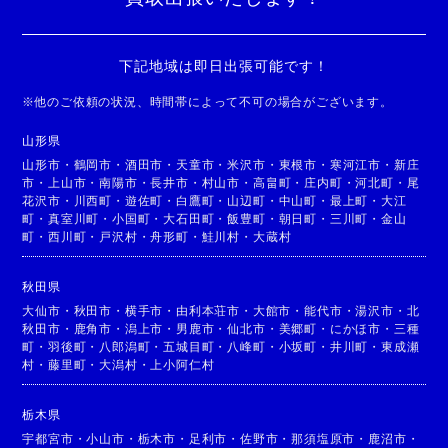
下記地域は即日出張可能です！
※
他のご依頼の状況、時間帯によって不可の場合がございます。
山形県
山形市
・
鶴岡市
・
酒田市
・
天童市
・
米沢市
・
東根市
・
寒河江市
・
新庄
市
・
上山市
・
南陽市
・
長井市
・
村山市
・
高畠町
・
庄内町
・
河北町
・
尾
花沢市
・
川西町
・
遊佐町
・
白鷹町
・
山辺町
・
中山町
・
最上町
・
大江
町
・
真室川町
・
小国町
・
大石田町
・
飯豊町
・
朝日町
・
三川町
・
金山
町
・
西川町
・
戸沢村
・
舟形町
・
鮭川村
・
大蔵村
秋田県
大仙市
・
秋田市
・
横手市
・
由利本荘市
・
大館市
・
能代市
・
湯沢市
・
北
秋田市
・
鹿角市
・
潟上市
・
男鹿市
・
仙北市
・
美郷町
・
にかほ市
・
三種
町
・
羽後町
・
八郎潟町
・
五城目町
・
八峰町
・
小坂町
・
井川町
・
東成瀬
村
・
藤里町
・
大潟村
・
上小阿仁村
栃木県
宇都宮市
・
小山市
・
栃木市
・
足利市
・
佐野市
・
那須塩原市
・
鹿沼市
・