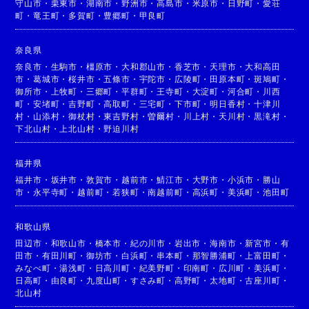
守山市
・
栗東市
・
湖南市
・
野洲市
・
高島市
・
米原市
・
日野町
・
愛荘
町
・
竜王町
・
多賀町
・
豊郷町
・
甲良町
奈良県
奈良市
・
生駒市
・
橿原市
・
大和郡山市
・
香芝市
・
天理市
・
大和高田
市
・
葛城市
・
桜井市
・
五條市
・
宇陀市
・
広陵町
・
田原本町
・
斑鳩町
・
御所市
・
上牧町
・
三郷町
・
平群町
・
王寺町
・
大淀町
・
河合町
・
川西
町
・
安堵町
・
吉野町
・
高取町
・
三宅町
・
下市町
・
明日香村
・
十津川
村
・
山添村
・
御杖村
・
東吉野村
・
曽爾村
・
川上村
・
天川村
・
黒滝村
・
下北山村
・
上北山村
・
野迫川村
福井県
福井市
・
坂井市
・
敦賀市
・
越前市
・
鯖江市
・
大野市
・
小浜市
・
勝山
市
・
永平寺町
・
越前町
・
若狭町
・
南越前町
・
高浜町
・
美浜町
・
池田町
和歌山県
田辺市
・
和歌山市
・
橋本市
・
紀の川市
・
岩出市
・
海南市
・
新宮市
・
有
田市
・
有田川町
・
御坊市
・
白浜町
・
串本町
・
那智勝浦町
・
上富田町
・
みなべ町
・
湯浅町
・
日高川町
・
紀美野町
・
印南町
・
広川町
・
美浜町
・
日高町
・
由良町
・
九度山町
・
すさみ町
・
高野町
・
太地町
・
古座川町
・
北山村