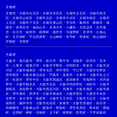
京都府
京都市
・
京都市右京区
・
京都市伏見区
・
京都市左京区
・
京都市西京
区
・
京都市山科区
・
京都市北区
・
京都市中京区
・
京都市南区
・
京都市
上京区
・
京都市下京区
・
京都市東山区
・
宇治市
・
亀岡市
・
舞鶴市
・
城
陽市
・
長岡京市
・
福知山市
・
木津川市
・
八幡市
・
京田辺市
・
京丹後
市
・
向日市
・
綾部市
・
精華町
・
南丹市
・
与謝野町
・
宮津市
・
久御山
町
・
京丹波町
・
宇治田原町
・
大山崎町
・
井手町
・
和束町
・
南山城村
・
伊根町
・
笠置町
大阪府
大阪市
・
東大阪市
・
堺市
・
枚方市
・
豊中市
・
高槻市
・
吹田市
・
茨木
市
・
八尾市
・
寝屋川市
・
大阪市平野区
・
岸和田市
・
和泉市
・
大阪市淀
川区
・
大阪市城東区
・
堺市北区
・
堺市堺区
・
守口市
・
大阪市生野区
・
堺市西区
・
大阪市東住吉区
・
門真市
・
箕面市
・
大東市
・
大阪市住之江
区
・
松原市
・
堺市中区
・
大阪市西成区
・
富田林市
・
羽曳野市
・
河内長
野市
・
大阪市鶴見区
・
大阪市北区
・
大阪市阿倍野区
・
池田市
・
大阪市
都島区
・
泉佐野市
・
大阪市西淀川区
・
貝塚市
・
大阪市旭区
・
大阪市港
区
・
堺市東区
・
摂津市
・
大阪市東成区
・
大阪市西区
・
大阪市中央区
・
交野市
・
泉大津市
・
柏原市
・
大阪市天王寺区
・
大阪市大正区
・
大阪市
福島区
・
藤井寺市
・
大阪市此花区
・
泉南市
・
大阪市浪速区
・
高石市
・
四條畷市
・
大阪狭山市
・
阪南市
・
熊取町
・
堺市美原区
・
島本町
・
豊能
町
・
忠岡町
・
岬町
・
河南町
・
太子町
・
能勢町
・
田尻町
・
千早赤阪村