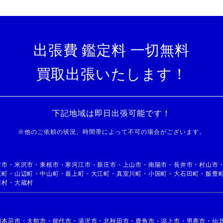
出張費 鑑定料 一切無料
買取出張いたします！
下記地域は即日出張可能です！
※
他のご依頼の状況、時間帯によって不可の場合がございます。
童市
・
米沢市
・
東根市
・
寒河江市
・
新庄市
・
上山市
・
南陽市
・
長井市
・
村山市
鷹町
・
山辺町
・
中山町
・
最上町
・
大江町
・
真室川町
・
小国町
・
大石田町
・
飯豊
川村
・
大蔵村
利本荘市
・
大館市
・
能代市
・
湯沢市
・
北秋田市
・
鹿角市
・
潟上市
・
男鹿市
・
仙