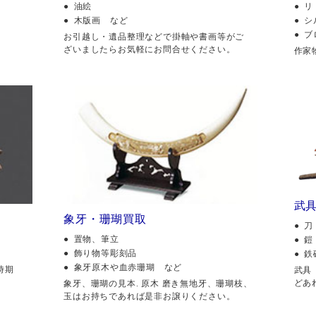
油絵
リ
木版画 など
シ
ブ
。
お引越し・遺品整理などで掛軸や書画等がご
ざいましたらお気軽にお問合せください。
作家
武
象牙・珊瑚買取
刀
置物、筆立
鎧
飾り物等彫刻品
鉄
象牙原木や血赤珊瑚 など
時期
武具
どあ
象牙、珊瑚の見本. 原木 磨き無地牙、珊瑚枝、
玉はお持ちであれば是非お譲りください。