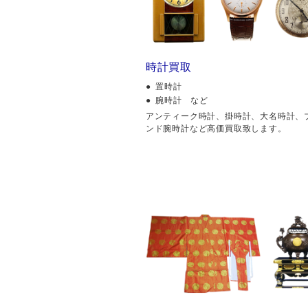
時計買取
置時計
腕時計 など
アンティーク時計、掛時計、大名時計、
ンド腕時計など高価買取致します。