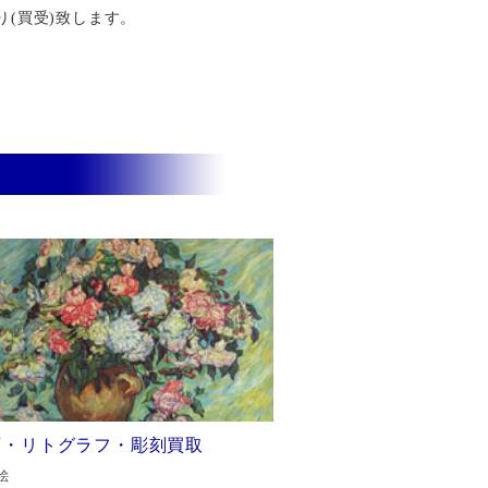
り(買受)致します。
画・リトグラフ・彫刻買取
絵