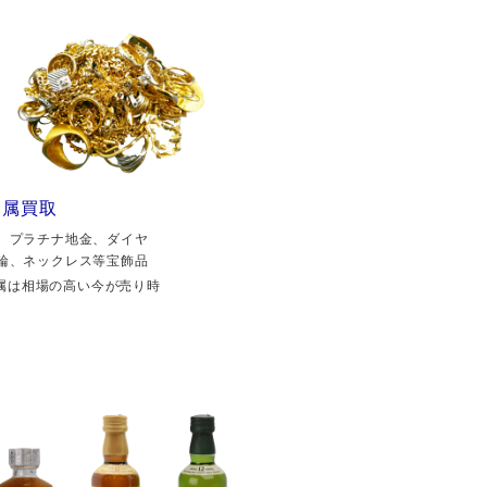
金属買取
、プラチナ地金、ダイヤ
輪、ネックレス等宝飾品
属は相場の高い今が売り時