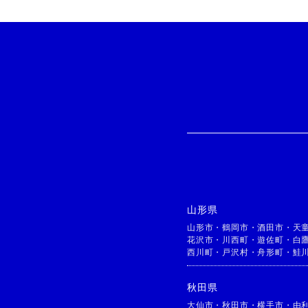
山形県
山形市
・
鶴岡市
・
酒田市
・
天
花沢市
・
川西町
・
遊佐町
・
白
西川町
・
戸沢村
・
舟形町
・
鮭
秋田県
大仙市
・
秋田市
・
横手市
・
由