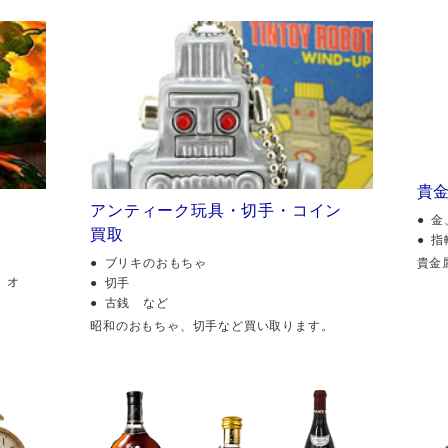
貴
アンティーク玩具・切手・コイン
金
買取
指
貴金
ブリキのおもちゃ
、オ
切手
古銭 など
昭和のおもちゃ、切手など買い取ります。