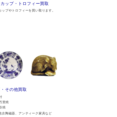
勝カップ・トロフィー買取
カップやトロフィーを買い取ります。
董・その他買取
付
万里焼
谷焼
他古陶磁器、アンティーク家具など