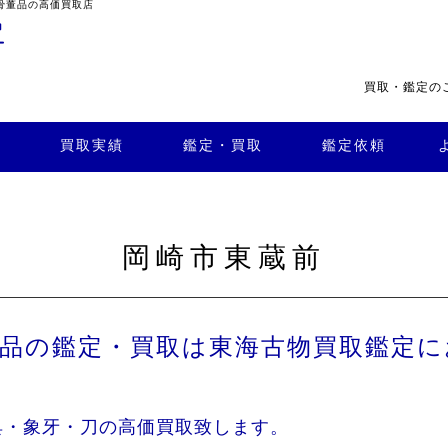
骨董品の高価買取店
買取・鑑定の
・買
よくある
取
鑑定依頼
質問
店舗案内
買取実績
鑑定・買取
鑑定依頼
岡崎市東蔵前
董品の鑑定・買取は東海古物買取鑑定に
具・象牙・刀の高価買取致します。