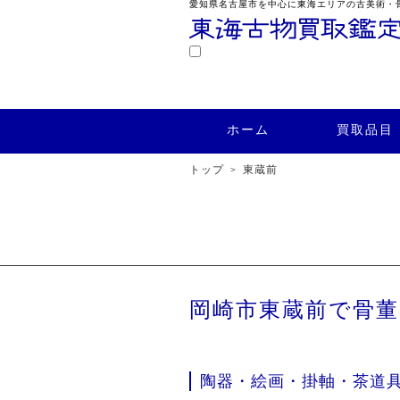
愛知県名古屋市を中心に東海エリアの古美術・
鑑定
ホーム
買取品目
買取実績
ホーム
買取品目
トップ
東蔵前
岡崎市東蔵前で骨
陶器・絵画・掛軸・茶道