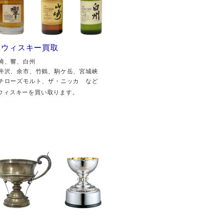
産ウィスキー買取
崎、響、白州
井沢、余市、竹鶴、駒ケ岳、宮城峡
チローズモルト、ザ・ニッカ など
ウィスキーを買い取ります。