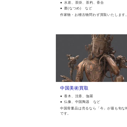
水差、茶掛、茶杓、香合
棗(なつめ) など
作家物・お稽古物問わず買取いたします
中国美術買取
香木、沈香、伽羅
仏像、中国陶器 など
中国骨董品は売るなら「今」が最も旬な
です。