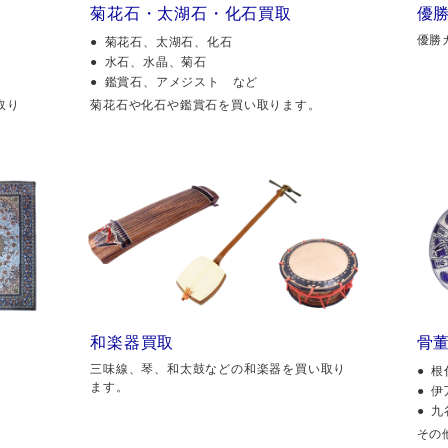
菊花石・太湖石・化石買取
優
優勝
菊花石、太湖石、化石
水石、水晶、菊石
鑑賞石、アメジスト など
取り
菊花石や化石や鑑賞石を買い取ります。
和楽器買取
骨
三味線、琴、和太鼓などの和楽器を買い取り
根
ます。
伊
九
その