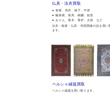
仏具・法衣買取
袈裟、色衣、絡子、中啓
輪袈裟、座具、銅鑼、如意
おりん、香木、香炉、太鼓 など
法衣・袈裟・仏具・寺院関連の品を買い
ます。
ペルシャ絨毯買取
ペルシャ絨毯を買い取ります。