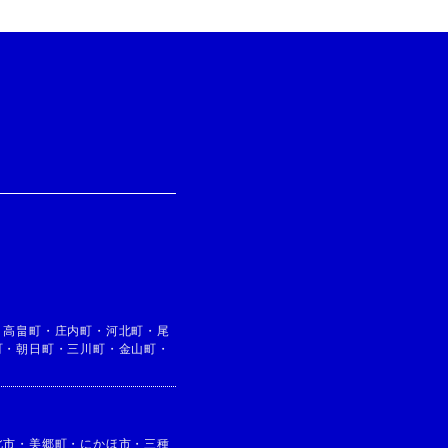
・
高畠町
・
庄内町
・
河北町
・
尾
町
・
朝日町
・
三川町
・
金山町
・
北市
・
美郷町
・
にかほ市
・
三種