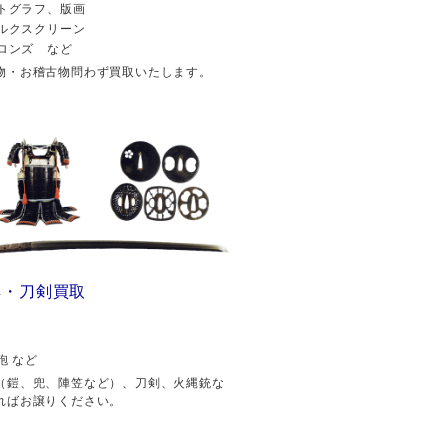
トグラフ、版画
ルクスクリーン
ロンズ など
物・お稽古物問わず買取いたします。
具・刀剣買取
砲 など
（鎧、兜、陣笠など）、刀剣、火縄銃な
ればお譲りください。