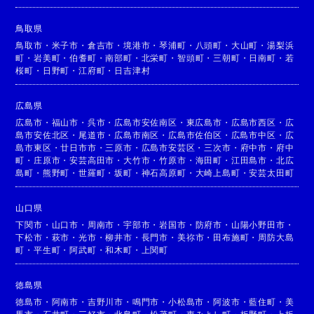
鳥取県
鳥取市
・
米子市
・
倉吉市
・
境港市
・
琴浦町
・
八頭町
・
大山町
・
湯梨浜
町
・
岩美町
・
伯耆町
・
南部町
・
北栄町
・
智頭町
・
三朝町
・
日南町
・
若
桜町
・
日野町
・
江府町
・
日吉津村
広島県
広島市
・
福山市
・
呉市
・
広島市安佐南区
・
東広島市
・
広島市西区
・
広
島市安佐北区
・
尾道市
・
広島市南区
・
広島市佐伯区
・
広島市中区
・
広
島市東区
・
廿日市市
・
三原市
・
広島市安芸区
・
三次市
・
府中市
・
府中
町
・
庄原市
・
安芸高田市
・
大竹市
・
竹原市
・
海田町
・
江田島市
・
北広
島町
・
熊野町
・
世羅町
・
坂町
・
神石高原町
・
大崎上島町
・
安芸太田町
山口県
下関市
・
山口市
・
周南市
・
宇部市
・
岩国市
・
防府市
・
山陽小野田市
・
下松市
・
萩市
・
光市
・
柳井市
・
長門市
・
美祢市
・
田布施町
・
周防大島
町
・
平生町
・
阿武町
・
和木町
・
上関町
徳島県
徳島市
・
阿南市
・
吉野川市
・
鳴門市
・
小松島市
・
阿波市
・
藍住町
・
美