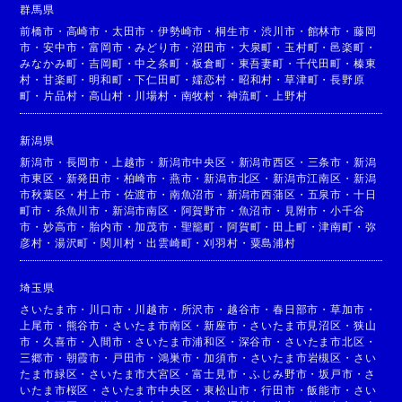
群馬県
前橋市
・
高崎市
・
太田市
・
伊勢崎市
・
桐生市
・
渋川市
・
館林市
・
藤岡
市
・
安中市
・
富岡市
・
みどり市
・
沼田市
・
大泉町
・
玉村町
・
邑楽町
・
みなかみ町
・
吉岡町
・
中之条町
・
板倉町
・
東吾妻町
・
千代田町
・
榛東
村
・
甘楽町
・
明和町
・
下仁田町
・
嬬恋村
・
昭和村
・
草津町
・
長野原
町
・
片品村
・
高山村
・
川場村
・
南牧村
・
神流町
・
上野村
新潟県
新潟市
・
長岡市
・
上越市
・
新潟市中央区
・
新潟市西区
・
三条市
・
新潟
市東区
・
新発田市
・
柏崎市
・
燕市
・
新潟市北区
・
新潟市江南区
・
新潟
市秋葉区
・
村上市
・
佐渡市
・
南魚沼市
・
新潟市西蒲区
・
五泉市
・
十日
町市
・
糸魚川市
・
新潟市南区
・
阿賀野市
・
魚沼市
・
見附市
・
小千谷
市
・
妙高市
・
胎内市
・
加茂市
・
聖籠町
・
阿賀町
・
田上町
・
津南町
・
弥
彦村
・
湯沢町
・
関川村
・
出雲崎町
・
刈羽村
・
粟島浦村
埼玉県
さいたま市
・
川口市
・
川越市
・
所沢市
・
越谷市
・
春日部市
・
草加市
・
上尾市
・
熊谷市
・
さいたま市南区
・
新座市
・
さいたま市見沼区
・
狭山
市
・
久喜市
・
入間市
・
さいたま市浦和区
・
深谷市
・
さいたま市北区
・
三郷市
・
朝霞市
・
戸田市
・
鴻巣市
・
加須市
・
さいたま市岩槻区
・
さい
たま市緑区
・
さいたま市大宮区
・
富士見市
・
ふじみ野市
・
坂戸市
・
さ
いたま市桜区
・
さいたま市中央区
・
東松山市
・
行田市
・
飯能市
・
さい