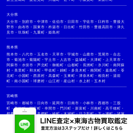
大分県
大分市
・
別府市
・
中津市
・
佐伯市
・
日田市
・
宇佐市
・
臼杵市
・
豊後大
野市
・
由布市
・
国東市
・
杵築市
・
日出町
・
竹田市
・
豊後高田市
・
津久
見市
・
玖珠町
・
九重町
・
姫島村
熊本県
熊本市
・
八代市
・
玉名市
・
天草市
・
宇城市
・
山鹿市
・
荒尾市
・
合志
市
・
菊池市
・
菊陽町
・
宇土市
・
人吉市
・
益城町
・
大津町
・
上天草市
・
阿蘇市
・
水俣市
・
芦北町
・
御船町
・
山都町
・
長洲町
・
氷川町
・
南阿蘇
村
・
美里町
・
和水町
・
甲佐町
・
錦町
・
多良木町
・
南関町
・
嘉島町
・
苓
北町
・
小国町
・
西原村
・
高森町
・
玉東町
・
津奈木町
・
相良村
・
湯前
町
・
南小国町
・
球磨村
・
山江村
・
産山村
・
水上村
・
五木村
宮崎県
宮崎市
・
都城市
・
日向市
・
延岡市
・
日南市
・
小林市
・
西都市
・
三股
町
・
高鍋町
・
国富町
・
串間市
・
門川町
・
新富町
・
川南町
・
高千穂町
・
都農町
・
高原町
・
美郷町
・
綾町
・
木城町
・
日之影町
・
五ヶ瀬町
・
諸塚
村
・
椎葉村
・
西米良村