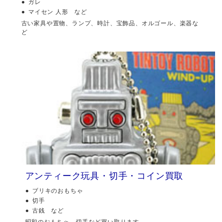
ガレ
マイセン 人形 など
古い家具や置物、ランプ、時計、宝飾品、オルゴール、楽器な
ど
アンティーク玩具・切手・コイン買取
ブリキのおもちゃ
切手
古銭 など
昭和のおもちゃ、切手など買い取ります。