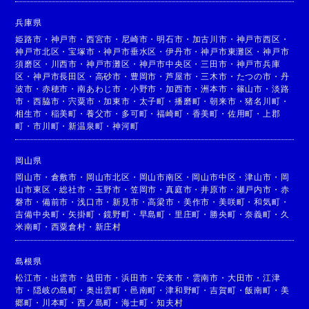
兵庫県
姫路市
・
神戸市
・
西宮市
・
尼崎市
・
明石市
・
加古川市
・
神戸市西区
・
神戸市北区
・
宝塚市
・
神戸市垂水区
・
伊丹市
・
神戸市東灘区
・
神戸市
須磨区
・
川西市
・
神戸市灘区
・
神戸市中央区
・
三田市
・
神戸市兵庫
区
・
神戸市長田区
・
高砂市
・
豊岡市
・
芦屋市
・
三木市
・
たつの市
・
丹
波市
・
赤穂市
・
南あわじ市
・
小野市
・
加西市
・
洲本市
・
篠山市
・
淡路
市
・
西脇市
・
宍粟市
・
加東市
・
太子町
・
播磨町
・
朝来市
・
猪名川町
・
相生市
・
稲美町
・
養父市
・
多可町
・
福崎町
・
香美町
・
佐用町
・
上郡
町
・
市川町
・
新温泉町
・
神河町
岡山県
岡山市
・
倉敷市
・
岡山市北区
・
岡山市南区
・
岡山市中区
・
津山市
・
岡
山市東区
・
総社市
・
玉野市
・
笠岡市
・
真庭市
・
井原市
・
瀬戸内市
・
赤
磐市
・
備前市
・
浅口市
・
新見市
・
高梁市
・
美作市
・
美咲町
・
和気町
・
吉備中央町
・
矢掛町
・
鏡野町
・
早島町
・
里庄町
・
勝央町
・
奈義町
・
久
米南町
・
西粟倉村
・
新庄村
島根県
松江市
・
出雲市
・
益田市
・
浜田市
・
安来市
・
雲南市
・
大田市
・
江津
市
・
隠岐の島町
・
奥出雲町
・
邑南町
・
津和野町
・
吉賀町
・
飯南町
・
美
郷町
・
川本町
・
西ノ島町
・
海士町
・
知夫村