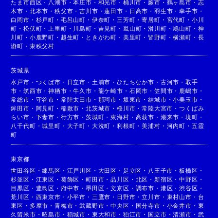
たま市西区
・
八潮市
・
本庄市
・
和光市
・
桶川市
・
蕨市
・
鶴ヶ島市
・
志
木市
・
北本市
・
秩父市
・
吉川市
・
蓮田市
・
日高市
・
羽生市
・
幸手市
・
白岡市
・
杉戸町
・
毛呂山町
・
伊奈町
・
三芳町
・
寄居町
・
宮代町
・
小川
町
・
松伏町
・
上里町
・
川島町
・
吉見町
・
嵐山町
・
滑川町
・
鳩山町
・
神
川町
・
小鹿野町
・
越生町
・
ときがわ町
・
美里町
・
皆野町
・
横瀬町
・
長
瀞町
・
東秩父村
茨城県
水戸市
・
つくば市
・
日立市
・
土浦市
・
ひたちなか市
・
古河市
・
取手
市
・
筑西市
・
神栖市
・
牛久市
・
龍ケ崎市
・
石岡市
・
笠間市
・
鹿嶋市
・
常総市
・
守谷市
・
常陸太田市
・
那珂市
・
坂東市
・
結城市
・
小美玉市
・
鉾田市
・
阿見町
・
稲敷市
・
北茨城市
・
桜川市
・
常陸大宮市
・
つくばみ
らい市
・
下妻市
・
行方市
・
茨城町
・
東海村
・
高萩市
・
潮来市
・
境町
・
八千代町
・
城里町
・
大子町
・
大洗町
・
利根町
・
美浦村
・
河内町
・
五霞
町
東京都
世田谷区
・
練馬区
・
江戸川区
・
大田区
・
足立区
・
八王子市
・
板橋区
・
杉並区
・
江東区
・
葛飾区
・
町田市
・
品川区
・
北区
・
新宿区
・
中野区
・
目黒区
・
豊島区
・
府中市
・
墨田区
・
文京区
・
調布市
・
港区
・
渋谷区
・
荒川区
・
西東京市
・
小平市
・
三鷹市
・
日野市
・
立川市
・
東村山市
・
台
東区
・
多摩市
・
青梅市
・
武蔵野市
・
中央区
・
国分寺市
・
小金井市
・
東
久留米市
・
昭島市
・
稲城市
・
東大和市
・
狛江市
・
国立市
・
清瀬市
・
武