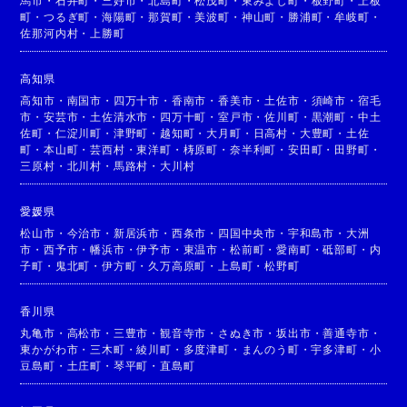
馬市
・
石井町
・
三好市
・
北島町
・
松茂町
・
東みよし町
・
板野町
・
上板
町
・
つるぎ町
・
海陽町
・
那賀町
・
美波町
・
神山町
・
勝浦町
・
牟岐町
・
佐那河内村
・
上勝町
高知県
高知市
・
南国市
・
四万十市
・
香南市
・
香美市
・
土佐市
・
須崎市
・
宿毛
市
・
安芸市
・
土佐清水市
・
四万十町
・
室戸市
・
佐川町
・
黒潮町
・
中土
佐町
・
仁淀川町
・
津野町
・
越知町
・
大月町
・
日高村
・
大豊町
・
土佐
町
・
本山町
・
芸西村
・
東洋町
・
梼原町
・
奈半利町
・
安田町
・
田野町
・
三原村
・
北川村
・
馬路村
・
大川村
愛媛県
松山市
・
今治市
・
新居浜市
・
西条市
・
四国中央市
・
宇和島市
・
大洲
市
・
西予市
・
幡浜市
・
伊予市
・
東温市
・
松前町
・
愛南町
・
砥部町
・
内
子町
・
鬼北町
・
伊方町
・
久万高原町
・
上島町
・
松野町
香川県
丸亀市
・
高松市
・
三豊市
・
観音寺市
・
さぬき市
・
坂出市
・
善通寺市
・
東かがわ市
・
三木町
・
綾川町
・
多度津町
・
まんのう町
・
宇多津町
・
小
豆島町
・
土庄町
・
琴平町
・
直島町