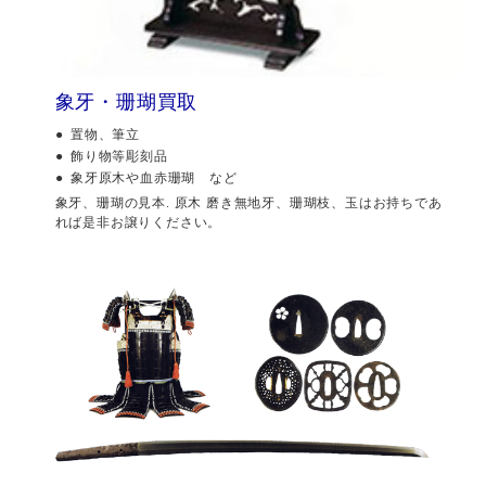
象牙・珊瑚買取
置物、筆立
飾り物等彫刻品
象牙原木や血赤珊瑚 など
象牙、珊瑚の見本. 原木 磨き無地牙、珊瑚枝、玉はお持ちであ
れば是非お譲りください。