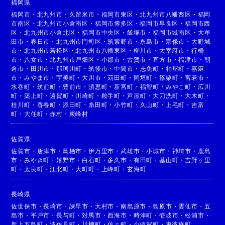
福岡県
福岡市
・
北九州市
・
久留米市
・
福岡市東区
・
北九州市八幡西区
・
福岡
市南区
・
北九州市小倉南区
・
福岡市博多区
・
福岡市早良区
・
福岡市西
区
・
北九州市小倉北区
・
福岡市中央区
・
飯塚市
・
福岡市城南区
・
大牟
田市
・
春日市
・
北九州市門司区
・
筑紫野市
・
糸島市
・
宗像市
・
大野城
市
・
北九州市若松区
・
北九州市八幡東区
・
柳川市
・
太宰府市
・
行橋
市
・
八女市
・
北九州市戸畑区
・
小郡市
・
古賀市
・
直方市
・
福津市
・
朝
倉市
・
田川市
・
那珂川町
・
筑後市
・
中間市
・
志免町
・
粕屋町
・
嘉麻
市
・
みやま市
・
宇美町
・
大川市
・
苅田町
・
岡垣町
・
篠栗町
・
宮若市
・
水巻町
・
筑前町
・
豊前市
・
須恵町
・
新宮町
・
福智町
・
みやこ町
・
広川
町
・
築上町
・
遠賀町
・
川崎町
・
鞍手町
・
芦屋町
・
大刀洗町
・
大木町
・
桂川町
・
香春町
・
添田町
・
糸田町
・
小竹町
・
久山町
・
上毛町
・
吉富
町
・
大任町
・
赤村
・
東峰村
佐賀県
佐賀市
・
唐津市
・
鳥栖市
・
伊万里市
・
武雄市
・
小城市
・
神埼市
・
鹿島
市
・
みやき町
・
嬉野市
・
白石町
・
多久市
・
有田町
・
基山町
・
吉野ヶ里
町
・
太良町
・
江北町
・
大町町
・
上峰町
・
玄海町
長崎県
佐世保市
・
長崎市
・
諫早市
・
大村市
・
南島原市
・
島原市
・
雲仙市
・
五
島市
・
平戸市
・
長与町
・
対馬市
・
西海市
・
時津町
・
壱岐市
・
松浦市
・
新上五島町
・
波佐見町
・
川棚町
・
佐々町
・
小値賀町
・
東彼杵町