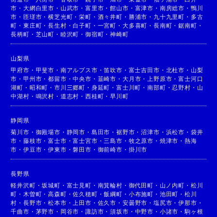
市
・
大網白里市
・
山武市
・
富里市
・
館山市
・
富津市
・
南房総市
・
鴨川
市
・
匝瑳市
・
横芝光町
・
栄町
・
酒々井町
・
勝浦市
・
九十九里町
・
多古
町
・
東庄町
・
長生村
・
白子町
・
一宮町
・
大多喜町
・
長南町
・
鋸南町
・
長柄町
・
芝山町
・
睦沢町
・
御宿町
・
神崎町
山梨県
甲府市
・
甲斐市
・
南アルプス市
・
笛吹市
・
富士吉田市
・
北杜市
・
山梨
市
・
甲州市
・
都留市
・
中央市
・
韮崎市
・
大月市
・
上野原市
・
富士河口
湖町
・
昭和町
・
市川三郷町
・
身延町
・
富士川町
・
南部町
・
忍野村
・
山
中湖村
・
鳴沢村
・
道志村
・
西桂町
・
早川町
静岡県
菊川市
・
御殿場市
・
静岡市
・
島田市
・
裾野市
・
沼津市
・
浜松市
・
袋井
市
・
藤枝市
・
富士市
・
富士宮市
・
三島市
・
牧之原市
・
焼津市
・
熱海
市
・
伊豆市
・
伊東市
・
磐田市
・
御前崎市
・
掛川市
長野県
軽井沢町
・
坂城町
・
富士見町
・
南箕輪村
・
御代田町
・
山ノ内町
・
松川
町
・
木曽町
・
高森町
・
佐久穂町
・
飯綱町
・
小布施町
・
池田町
・
松川
村
・
長野市
・
松本市
・
上田市
・
佐久市
・
安曇野市
・
塩尻市
・
伊那市
・
千曲市
・
茅野市
・
岡谷市
・
諏訪市
・
須坂市
・
中野市
・
小諸市
・
駒ヶ根