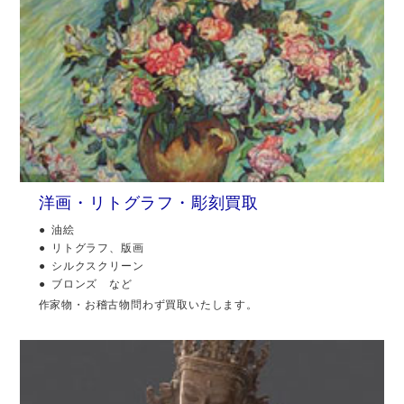
洋画・リトグラフ・彫刻買取
油絵
リトグラフ、版画
シルクスクリーン
ブロンズ など
作家物・お稽古物問わず買取いたします。