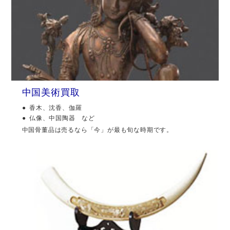
中国美術買取
香木、沈香、伽羅
仏像、中国陶器 など
中国骨董品は売るなら「今」が最も旬な時期です。