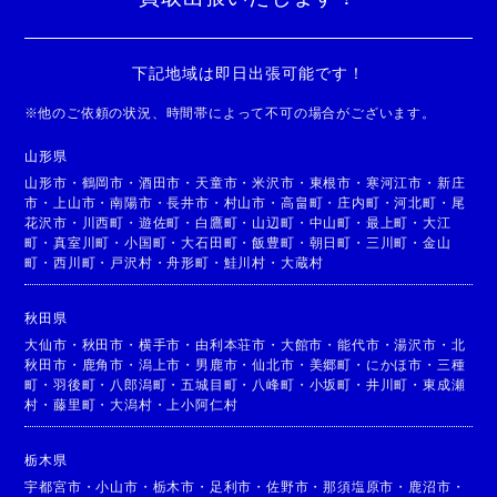
下記地域は即日出張可能です！
※
他のご依頼の状況、時間帯によって不可の場合がございます。
山形県
山形市
・
鶴岡市
・
酒田市
・
天童市
・
米沢市
・
東根市
・
寒河江市
・
新庄
市
・
上山市
・
南陽市
・
長井市
・
村山市
・
高畠町
・
庄内町
・
河北町
・
尾
花沢市
・
川西町
・
遊佐町
・
白鷹町
・
山辺町
・
中山町
・
最上町
・
大江
町
・
真室川町
・
小国町
・
大石田町
・
飯豊町
・
朝日町
・
三川町
・
金山
町
・
西川町
・
戸沢村
・
舟形町
・
鮭川村
・
大蔵村
秋田県
大仙市
・
秋田市
・
横手市
・
由利本荘市
・
大館市
・
能代市
・
湯沢市
・
北
秋田市
・
鹿角市
・
潟上市
・
男鹿市
・
仙北市
・
美郷町
・
にかほ市
・
三種
町
・
羽後町
・
八郎潟町
・
五城目町
・
八峰町
・
小坂町
・
井川町
・
東成瀬
村
・
藤里町
・
大潟村
・
上小阿仁村
栃木県
宇都宮市
・
小山市
・
栃木市
・
足利市
・
佐野市
・
那須塩原市
・
鹿沼市
・