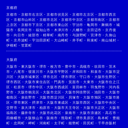
京都府
京都市
・
京都市右京区
・
京都市伏見区
・
京都市左京区
・
京都市西京
区
・
京都市山科区
・
京都市北区
・
京都市中京区
・
京都市南区
・
京都市
上京区
・
京都市下京区
・
京都市東山区
・
宇治市
・
亀岡市
・
舞鶴市
・
城
陽市
・
長岡京市
・
福知山市
・
木津川市
・
八幡市
・
京田辺市
・
京丹後
市
・
向日市
・
綾部市
・
精華町
・
南丹市
・
与謝野町
・
宮津市
・
久御山
町
・
京丹波町
・
宇治田原町
・
大山崎町
・
井手町
・
和束町
・
南山城村
・
伊根町
・
笠置町
大阪府
大阪市
・
東大阪市
・
堺市
・
枚方市
・
豊中市
・
高槻市
・
吹田市
・
茨木
市
・
八尾市
・
寝屋川市
・
大阪市平野区
・
岸和田市
・
和泉市
・
大阪市淀
川区
・
大阪市城東区
・
堺市北区
・
堺市堺区
・
守口市
・
大阪市生野区
・
堺市西区
・
大阪市東住吉区
・
門真市
・
箕面市
・
大東市
・
大阪市住之江
区
・
松原市
・
堺市中区
・
大阪市西成区
・
富田林市
・
羽曳野市
・
河内長
野市
・
大阪市鶴見区
・
大阪市北区
・
大阪市阿倍野区
・
池田市
・
大阪市
都島区
・
泉佐野市
・
大阪市西淀川区
・
貝塚市
・
大阪市旭区
・
大阪市港
区
・
堺市東区
・
摂津市
・
大阪市東成区
・
大阪市西区
・
大阪市中央区
・
交野市
・
泉大津市
・
柏原市
・
大阪市天王寺区
・
大阪市大正区
・
大阪市
福島区
・
藤井寺市
・
大阪市此花区
・
泉南市
・
大阪市浪速区
・
高石市
・
四條畷市
・
大阪狭山市
・
阪南市
・
熊取町
・
堺市美原区
・
島本町
・
豊能
町
・
忠岡町
・
岬町
・
河南町
・
太子町
・
能勢町
・
田尻町
・
千早赤阪村