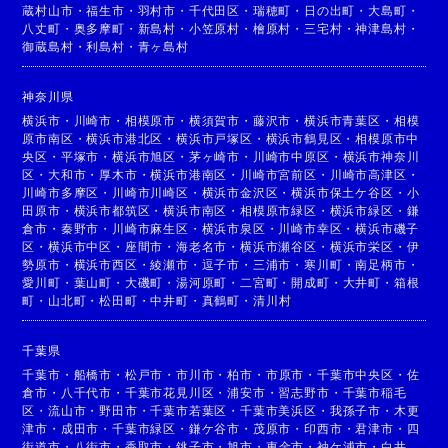
蔵村山市
・
福生市
・
羽村市
・
千代田区
・
瑞穂町
・
日の出町
・
大島町
・
八丈町
・
奥多摩町
・
新島村
・
小笠原村
・
檜原村
・
三宅村
・
神津島村
・
御蔵島村
・
利島村
・
青ヶ島村
神奈川県
横浜市
・
川崎市
・
相模原市
・
横須賀市
・
藤沢市
・
横浜市青葉区
・
相模
原市南区
・
横浜市港北区
・
横浜市戸塚区
・
横浜市鶴見区
・
相模原市中
央区
・
平塚市
・
横浜市旭区
・
茅ヶ崎市
・
川崎市中原区
・
横浜市神奈川
区
・
大和市
・
厚木市
・
横浜市港南区
・
川崎市宮前区
・
川崎市高津区
・
川崎市多摩区
・
川崎市川崎区
・
横浜市金沢区
・
横浜市保土ケ谷区
・
小
田原市
・
横浜市都筑区
・
横浜市南区
・
相模原市緑区
・
横浜市緑区
・
鎌
倉市
・
秦野市
・
川崎市麻生区
・
横浜市泉区
・
川崎市幸区
・
横浜市磯子
区
・
横浜市中区
・
座間市
・
海老名市
・
横浜市瀬谷区
・
横浜市栄区
・
伊
勢原市
・
横浜市西区
・
綾瀬市
・
逗子市
・
三浦市
・
寒川町
・
南足柄市
・
愛川町
・
葉山町
・
大磯町
・
湯河原町
・
二宮町
・
開成町
・
大井町
・
箱根
町
・
山北町
・
松田町
・
中井町
・
真鶴町
・
清川村
千葉県
千葉市
・
船橋市
・
松戸市
・
市川市
・
柏市
・
市原市
・
千葉市中央区
・
佐
倉市
・
八千代市
・
千葉市花見川区
・
浦安市
・
習志野市
・
千葉市稲毛
区
・
流山市
・
野田市
・
千葉市若葉区
・
千葉市美浜区
・
我孫子市
・
木更
津市
・
成田市
・
千葉市緑区
・
鎌ケ谷市
・
茂原市
・
印西市
・
君津市
・
四
街道市
・
八街市
・
香取市
・
銚子市
・
旭市
・
東金市
・
袖ケ浦市
・
白井