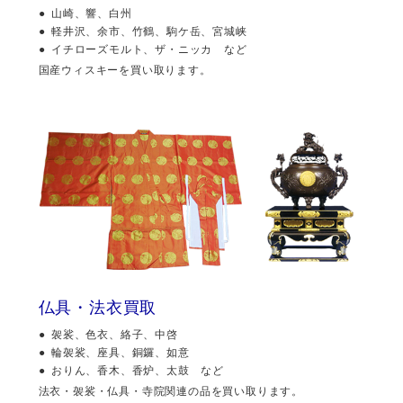
山崎、響、白州
軽井沢、余市、竹鶴、駒ケ岳、宮城峡
イチローズモルト、ザ・ニッカ など
国産ウィスキーを買い取ります。
仏具・法衣買取
袈裟、色衣、絡子、中啓
輪袈裟、座具、銅鑼、如意
おりん、香木、香炉、太鼓 など
法衣・袈裟・仏具・寺院関連の品を買い取ります。