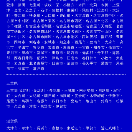
萱津
・
篠田
・
七宝町
・
坂牧
・
栄
・
小橋方
・
木田
・
北苅
・
木折
・
上萱
津
・
金岩
・
乙之子
・
石作
・
豊根村
・
東栄町
・
飛島村
・
設楽町
・
大治
町
・
蟹江町
・
扶桑町
・
大口町
・
豊山町
・
名古屋市
・
名古屋市中区
・
名
古屋市中村区
・
名古屋市東区
・
名古屋市西区
・
名古屋市北区
・
名古屋
市千種区
・
名古屋市昭和区
・
名古屋市瑞穂区
・
名古屋市天白区
・
名古
屋市熱田区
・
名古屋市緑区
・
名古屋市名東区
・
名古屋市守山区
・
名古
屋市中川区
・
名古屋市南区
・
名古屋市港区
・
西加茂郡
・
幡豆郡
・
豊田
市
・
岡崎市
・
刈谷市
・
安城市
・
知立市
・
西尾市
・
碧南市
・
大府市
・
高
浜市
・
半田市
・
豊明市
・
常滑市
・
東海市
・
一宮市
・
知多市
・
蒲郡市
・
豊川市
・
豊橋市
・
新城市
・
田原市
・
尾西市
・
知多郡
・
丹羽郡
・
海部
郡
・
西春日井郡
・
稲沢市
・
津島市
・
江南市
・
春日井市
・
小牧市
・
犬山
市
・
岩倉市
・
北名古屋市
・
日進市
・
清須市
・
長久手市
・
愛西市
・
尾張
旭市
・
弥富市
・
瀬戸市
三重県
三重郡 菰野町
・
紀北町
・
多気町
・
玉城町
・
南伊勢町
・
川越町
・
紀宝
町
・
大台町
・
大紀町
・
朝日町
・
御浜町
・
度会町
・
木曽岬町
・
伊勢市
・
尾鷲市
・
鳥羽市
・
名張市
・
四日市市
・
桑名市
・
亀山市
・
鈴鹿市
・
松阪
市
・
久居市
・
津市
・
熊野市
・
伊賀市
滋賀県
大津市
・
草津市
・
長浜市
・
彦根市
・
東近江市
・
甲賀市
・
近江八幡市
・