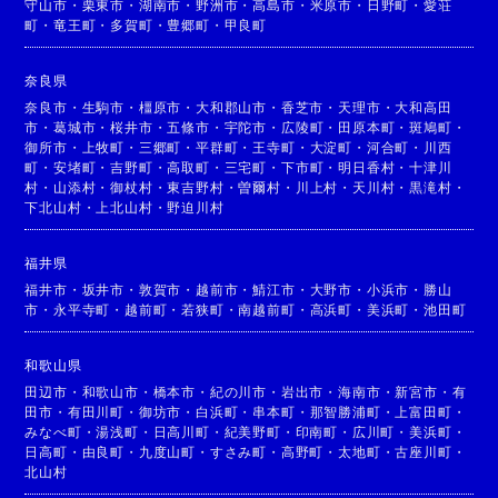
守山市
・
栗東市
・
湖南市
・
野洲市
・
高島市
・
米原市
・
日野町
・
愛荘
町
・
竜王町
・
多賀町
・
豊郷町
・
甲良町
奈良県
奈良市
・
生駒市
・
橿原市
・
大和郡山市
・
香芝市
・
天理市
・
大和高田
市
・
葛城市
・
桜井市
・
五條市
・
宇陀市
・
広陵町
・
田原本町
・
斑鳩町
・
御所市
・
上牧町
・
三郷町
・
平群町
・
王寺町
・
大淀町
・
河合町
・
川西
町
・
安堵町
・
吉野町
・
高取町
・
三宅町
・
下市町
・
明日香村
・
十津川
村
・
山添村
・
御杖村
・
東吉野村
・
曽爾村
・
川上村
・
天川村
・
黒滝村
・
下北山村
・
上北山村
・
野迫川村
福井県
福井市
・
坂井市
・
敦賀市
・
越前市
・
鯖江市
・
大野市
・
小浜市
・
勝山
市
・
永平寺町
・
越前町
・
若狭町
・
南越前町
・
高浜町
・
美浜町
・
池田町
和歌山県
田辺市
・
和歌山市
・
橋本市
・
紀の川市
・
岩出市
・
海南市
・
新宮市
・
有
田市
・
有田川町
・
御坊市
・
白浜町
・
串本町
・
那智勝浦町
・
上富田町
・
みなべ町
・
湯浅町
・
日高川町
・
紀美野町
・
印南町
・
広川町
・
美浜町
・
日高町
・
由良町
・
九度山町
・
すさみ町
・
高野町
・
太地町
・
古座川町
・
北山村