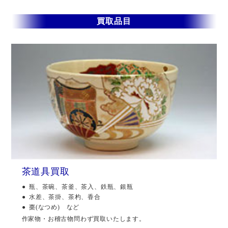
買取品目
茶道具買取
瓶、茶碗、茶釜、茶入、鉄瓶、銀瓶
水差、茶掛、茶杓、香合
棗(なつめ) など
作家物・お稽古物問わず買取いたします。