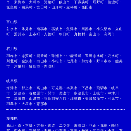
市
・
東御市
・
大町市
・
箕輪町
・
飯山市
・
下諏訪町
・
辰野町
・
信濃町
・
飯島町
・
白馬村
・
宮田村
・
山形村
・
立科町
・
飯田市
富山県
射水市
・
氷見市
・
南砺市
・
砺波市
・
魚津市
・
黒部市
・
小矢部市
・
立山
町
・
滑川市
・
上市町
・
入善町
・
朝日町
・
舟橋村
・
富山市
・
高岡市
石川県
羽咋市
・
志賀町
・
能登町
・
珠洲市
・
中能登町
・
宝達志水町
・
穴水町
・
川北町
・
金沢市
・
白山市
・
小松市
・
七尾市
・
加賀市
・
野々市市
・
能美
市
・
津幡町
・
輪島市
・
内灘町
岐阜県
海津市
・
郡上市
・
高山市
・
可児郡
・
本巣市
・
下呂市
・
飛騨市
・
岐阜
市
・
清須市
・
各務原市
・
関市
・
美濃市
・
多治見市
・
土岐市
・
中津川
市
・
瑞浪市
・
山県市
・
羽島郡安八郡
・
瑞穂市
・
美濃加茂市
・
可児市
・
羽島市
・
大垣市
・
恵那市
愛知県
森山
・
森
・
本郷
・
方領
・
古道
・
二ツ寺
・
東溝口
・
花正
・
花長
・
蜂須
賀
・
西今宿
・
新居屋
・
中橋
・
中萱津
・
富塚
・
丹波
・
甚目寺
・
小路
・
下