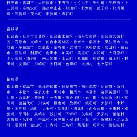
日光市
・
真岡市
・
大田原市
・
下野市
・
さくら市
・
壬生町
・
矢板市
・
上
三川町
・
高根沢町
・
那須烏山市
・
那須町
・
野木町
・
益子町
・
那珂川
町
・
芳賀町
・
茂木町
・
市貝町
・
塩谷町
宮城県
仙台市
・
仙台市青葉区
・
仙台市太白区
・
仙台市泉区
・
仙台市宮城野
区
・
石巻市
・
大崎市
・
仙台市若林区
・
登米市
・
栗原市
・
気仙沼市
・
名
取市
・
多賀城市
・
塩竈市
・
富谷町
・
岩沼市
・
東松島市
・
柴田町
・
白石
市
・
亘理町
・
利府町
・
角田市
・
加美町
・
美里町
・
大和町
・
大河原町
・
七ヶ浜町
・
涌谷町
・
南三陸町
・
山元町
・
丸森町
・
松島町
・
蔵王町
・
村
田町
・
女川町
・
川崎町
・
大郷町
・
色麻町
・
大衡村
・
七ケ宿町
福島県
郡山市
・
福島市
・
会津若松市
・
須賀川市
・
南相馬市
・
伊達市
・
白河
市
・
二本松市
・
喜多方市
・
田村市
・
相馬市
・
本宮市
・
会津美里町
・
浪
江町
・
西郷村
・
矢吹町
・
三春町
・
南会津町
・
石川町
・
会津坂下町
・
富
岡町
・
猪苗代町
・
川俣町
・
棚倉町
・
桑折町
・
鏡石町
・
大熊町
・
小野
町
・
国見町
・
塙町
・
大玉村
・
新地町
・
楢葉町
・
西会津町
・
玉川村
・
双
葉町
・
平田村
・
泉崎村
・
浅川町
・
下郷町
・
矢祭町
・
天栄村
・
飯舘村
・
古殿町
・
広野町
・
中島村
・
只見町
・
柳津町
・
鮫川村
・
磐梯町
・
北塩原
村
・
湯川村
・
金山町
・
川内村
・
三島町
・
葛尾村
・
昭和村
・
檜枝岐村