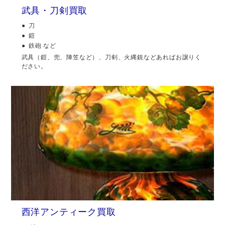
武具・刀剣買取
刀
鎧
鉄砲 など
武具（鎧、兜、陣笠など）、刀剣、火縄銃などあればお譲りく
ださい。
西洋アンティーク買取