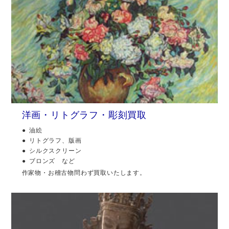
洋画・リトグラフ・彫刻買取
油絵
リトグラフ、版画
シルクスクリーン
ブロンズ など
作家物・お稽古物問わず買取いたします。