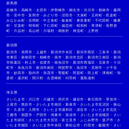
群馬県
前橋市
・
高崎市
・
太田市
・
伊勢崎市
・
桐生市
・
渋川市
・
館林市
・
藤岡
市
・
安中市
・
富岡市
・
みどり市
・
沼田市
・
大泉町
・
玉村町
・
邑楽町
・
みなかみ町
・
吉岡町
・
中之条町
・
板倉町
・
東吾妻町
・
千代田町
・
榛東
村
・
甘楽町
・
明和町
・
下仁田町
・
嬬恋村
・
昭和村
・
草津町
・
長野原
町
・
片品村
・
高山村
・
川場村
・
南牧村
・
神流町
・
上野村
新潟県
新潟市
・
長岡市
・
上越市
・
新潟市中央区
・
新潟市西区
・
三条市
・
新潟
市東区
・
新発田市
・
柏崎市
・
燕市
・
新潟市北区
・
新潟市江南区
・
新潟
市秋葉区
・
村上市
・
佐渡市
・
南魚沼市
・
新潟市西蒲区
・
五泉市
・
十日
町市
・
糸魚川市
・
新潟市南区
・
阿賀野市
・
魚沼市
・
見附市
・
小千谷
市
・
妙高市
・
胎内市
・
加茂市
・
聖籠町
・
阿賀町
・
田上町
・
津南町
・
弥
彦村
・
湯沢町
・
関川村
・
出雲崎町
・
刈羽村
・
粟島浦村
埼玉県
さいたま市
・
川口市
・
川越市
・
所沢市
・
越谷市
・
春日部市
・
草加市
・
上尾市
・
熊谷市
・
さいたま市南区
・
新座市
・
さいたま市見沼区
・
狭山
市
・
久喜市
・
入間市
・
さいたま市浦和区
・
深谷市
・
さいたま市北区
・
三郷市
・
朝霞市
・
戸田市
・
鴻巣市
・
加須市
・
さいたま市岩槻区
・
さい
たま市緑区
・
さいたま市大宮区
・
富士見市
・
ふじみ野市
・
坂戸市
・
さ
いたま市桜区
・
さいたま市中央区
・
東松山市
・
行田市
・
飯能市
・
さい