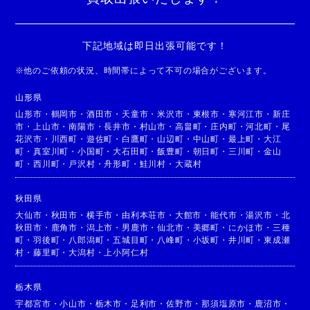
下記地域は即日出張可能です！
※
他のご依頼の状況、時間帯によって不可の場合がございます。
山形県
山形市
・
鶴岡市
・
酒田市
・
天童市
・
米沢市
・
東根市
・
寒河江市
・
新庄
市
・
上山市
・
南陽市
・
長井市
・
村山市
・
高畠町
・
庄内町
・
河北町
・
尾
花沢市
・
川西町
・
遊佐町
・
白鷹町
・
山辺町
・
中山町
・
最上町
・
大江
町
・
真室川町
・
小国町
・
大石田町
・
飯豊町
・
朝日町
・
三川町
・
金山
町
・
西川町
・
戸沢村
・
舟形町
・
鮭川村
・
大蔵村
秋田県
大仙市
・
秋田市
・
横手市
・
由利本荘市
・
大館市
・
能代市
・
湯沢市
・
北
秋田市
・
鹿角市
・
潟上市
・
男鹿市
・
仙北市
・
美郷町
・
にかほ市
・
三種
町
・
羽後町
・
八郎潟町
・
五城目町
・
八峰町
・
小坂町
・
井川町
・
東成瀬
村
・
藤里町
・
大潟村
・
上小阿仁村
栃木県
宇都宮市
・
小山市
・
栃木市
・
足利市
・
佐野市
・
那須塩原市
・
鹿沼市
・