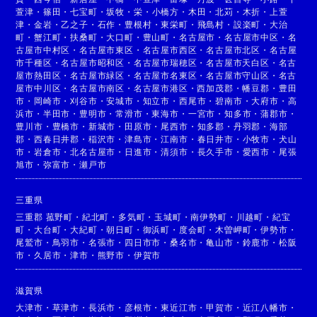
萱津
・
篠田
・
七宝町
・
坂牧
・
栄
・
小橋方
・
木田
・
北苅
・
木折
・
上萱
津
・
金岩
・
乙之子
・
石作
・
豊根村
・
東栄町
・
飛島村
・
設楽町
・
大治
町
・
蟹江町
・
扶桑町
・
大口町
・
豊山町
・
名古屋市
・
名古屋市中区
・
名
古屋市中村区
・
名古屋市東区
・
名古屋市西区
・
名古屋市北区
・
名古屋
市千種区
・
名古屋市昭和区
・
名古屋市瑞穂区
・
名古屋市天白区
・
名古
屋市熱田区
・
名古屋市緑区
・
名古屋市名東区
・
名古屋市守山区
・
名古
屋市中川区
・
名古屋市南区
・
名古屋市港区
・
西加茂郡
・
幡豆郡
・
豊田
市
・
岡崎市
・
刈谷市
・
安城市
・
知立市
・
西尾市
・
碧南市
・
大府市
・
高
浜市
・
半田市
・
豊明市
・
常滑市
・
東海市
・
一宮市
・
知多市
・
蒲郡市
・
豊川市
・
豊橋市
・
新城市
・
田原市
・
尾西市
・
知多郡
・
丹羽郡
・
海部
郡
・
西春日井郡
・
稲沢市
・
津島市
・
江南市
・
春日井市
・
小牧市
・
犬山
市
・
岩倉市
・
北名古屋市
・
日進市
・
清須市
・
長久手市
・
愛西市
・
尾張
旭市
・
弥富市
・
瀬戸市
三重県
三重郡 菰野町
・
紀北町
・
多気町
・
玉城町
・
南伊勢町
・
川越町
・
紀宝
町
・
大台町
・
大紀町
・
朝日町
・
御浜町
・
度会町
・
木曽岬町
・
伊勢市
・
尾鷲市
・
鳥羽市
・
名張市
・
四日市市
・
桑名市
・
亀山市
・
鈴鹿市
・
松阪
市
・
久居市
・
津市
・
熊野市
・
伊賀市
滋賀県
大津市
・
草津市
・
長浜市
・
彦根市
・
東近江市
・
甲賀市
・
近江八幡市
・