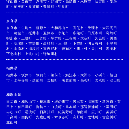
守山市
・
栗東市
・
湖南市
・
野洲市
・
高島市
・
米原市
・
日野町
・
愛荘
町
・
竜王町
・
多賀町
・
豊郷町
・
甲良町
奈良県
奈良市
・
生駒市
・
橿原市
・
大和郡山市
・
香芝市
・
天理市
・
大和高田
市
・
葛城市
・
桜井市
・
五條市
・
宇陀市
・
広陵町
・
田原本町
・
斑鳩町
・
御所市
・
上牧町
・
三郷町
・
平群町
・
王寺町
・
大淀町
・
河合町
・
川西
町
・
安堵町
・
吉野町
・
高取町
・
三宅町
・
下市町
・
明日香村
・
十津川
村
・
山添村
・
御杖村
・
東吉野村
・
曽爾村
・
川上村
・
天川村
・
黒滝村
・
下北山村
・
上北山村
・
野迫川村
福井県
福井市
・
坂井市
・
敦賀市
・
越前市
・
鯖江市
・
大野市
・
小浜市
・
勝山
市
・
永平寺町
・
越前町
・
若狭町
・
南越前町
・
高浜町
・
美浜町
・
池田町
和歌山県
田辺市
・
和歌山市
・
橋本市
・
紀の川市
・
岩出市
・
海南市
・
新宮市
・
有
田市
・
有田川町
・
御坊市
・
白浜町
・
串本町
・
那智勝浦町
・
上富田町
・
みなべ町
・
湯浅町
・
日高川町
・
紀美野町
・
印南町
・
広川町
・
美浜町
・
日高町
・
由良町
・
九度山町
・
すさみ町
・
高野町
・
太地町
・
古座川町
・
北山村