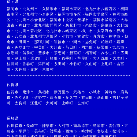
福岡県
福岡市
・
北九州市
・
久留米市
・
福岡市東区
・
北九州市八幡西区
・
福岡
市南区
・
北九州市小倉南区
・
福岡市博多区
・
福岡市早良区
・
福岡市西
区
・
北九州市小倉北区
・
福岡市中央区
・
飯塚市
・
福岡市城南区
・
大牟
田市
・
春日市
・
北九州市門司区
・
筑紫野市
・
糸島市
・
宗像市
・
大野城
市
・
北九州市若松区
・
北九州市八幡東区
・
柳川市
・
太宰府市
・
行橋
市
・
八女市
・
北九州市戸畑区
・
小郡市
・
古賀市
・
直方市
・
福津市
・
朝
倉市
・
田川市
・
那珂川町
・
筑後市
・
中間市
・
志免町
・
粕屋町
・
嘉麻
市
・
みやま市
・
宇美町
・
大川市
・
苅田町
・
岡垣町
・
篠栗町
・
宮若市
・
水巻町
・
筑前町
・
豊前市
・
須恵町
・
新宮町
・
福智町
・
みやこ町
・
広川
町
・
築上町
・
遠賀町
・
川崎町
・
鞍手町
・
芦屋町
・
大刀洗町
・
大木町
・
桂川町
・
香春町
・
添田町
・
糸田町
・
小竹町
・
久山町
・
上毛町
・
吉富
町
・
大任町
・
赤村
・
東峰村
佐賀県
佐賀市
・
唐津市
・
鳥栖市
・
伊万里市
・
武雄市
・
小城市
・
神埼市
・
鹿島
市
・
みやき町
・
嬉野市
・
白石町
・
多久市
・
有田町
・
基山町
・
吉野ヶ里
町
・
太良町
・
江北町
・
大町町
・
上峰町
・
玄海町
長崎県
佐世保市
・
長崎市
・
諫早市
・
大村市
・
南島原市
・
島原市
・
雲仙市
・
五
島市
・
平戸市
・
長与町
・
対馬市
・
西海市
・
時津町
・
壱岐市
・
松浦市
・
新上五島町
・
波佐見町
・
川棚町
・
佐々町
・
小値賀町
・
東彼杵町