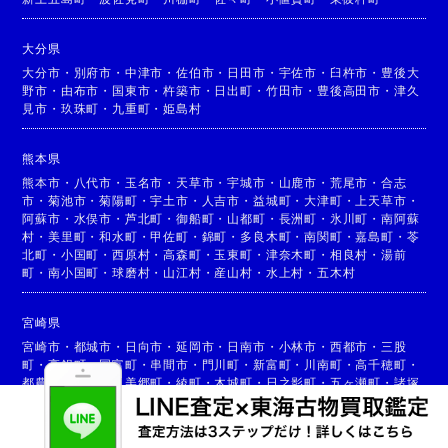
大分県
大分市
・
別府市
・
中津市
・
佐伯市
・
日田市
・
宇佐市
・
臼杵市
・
豊後大
野市
・
由布市
・
国東市
・
杵築市
・
日出町
・
竹田市
・
豊後高田市
・
津久
見市
・
玖珠町
・
九重町
・
姫島村
熊本県
熊本市
・
八代市
・
玉名市
・
天草市
・
宇城市
・
山鹿市
・
荒尾市
・
合志
市
・
菊池市
・
菊陽町
・
宇土市
・
人吉市
・
益城町
・
大津町
・
上天草市
・
阿蘇市
・
水俣市
・
芦北町
・
御船町
・
山都町
・
長洲町
・
氷川町
・
南阿蘇
村
・
美里町
・
和水町
・
甲佐町
・
錦町
・
多良木町
・
南関町
・
嘉島町
・
苓
北町
・
小国町
・
西原村
・
高森町
・
玉東町
・
津奈木町
・
相良村
・
湯前
町
・
南小国町
・
球磨村
・
山江村
・
産山村
・
水上村
・
五木村
宮崎県
宮崎市
・
都城市
・
日向市
・
延岡市
・
日南市
・
小林市
・
西都市
・
三股
町
・
高鍋町
・
国富町
・
串間市
・
門川町
・
新富町
・
川南町
・
高千穂町
・
都農町
・
高原町
・
美郷町
・
綾町
・
木城町
・
日之影町
・
五ヶ瀬町
・
諸塚
村
・
椎葉村
・
西米良村