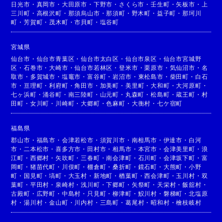
日光市
・
真岡市
・
大田原市
・
下野市
・
さくら市
・
壬生町
・
矢板市
・
上
三川町
・
高根沢町
・
那須烏山市
・
那須町
・
野木町
・
益子町
・
那珂川
町
・
芳賀町
・
茂木町
・
市貝町
・
塩谷町
宮城県
仙台市
・
仙台市青葉区
・
仙台市太白区
・
仙台市泉区
・
仙台市宮城野
区
・
石巻市
・
大崎市
・
仙台市若林区
・
登米市
・
栗原市
・
気仙沼市
・
名
取市
・
多賀城市
・
塩竈市
・
富谷町
・
岩沼市
・
東松島市
・
柴田町
・
白石
市
・
亘理町
・
利府町
・
角田市
・
加美町
・
美里町
・
大和町
・
大河原町
・
七ヶ浜町
・
涌谷町
・
南三陸町
・
山元町
・
丸森町
・
松島町
・
蔵王町
・
村
田町
・
女川町
・
川崎町
・
大郷町
・
色麻町
・
大衡村
・
七ケ宿町
福島県
郡山市
・
福島市
・
会津若松市
・
須賀川市
・
南相馬市
・
伊達市
・
白河
市
・
二本松市
・
喜多方市
・
田村市
・
相馬市
・
本宮市
・
会津美里町
・
浪
江町
・
西郷村
・
矢吹町
・
三春町
・
南会津町
・
石川町
・
会津坂下町
・
富
岡町
・
猪苗代町
・
川俣町
・
棚倉町
・
桑折町
・
鏡石町
・
大熊町
・
小野
町
・
国見町
・
塙町
・
大玉村
・
新地町
・
楢葉町
・
西会津町
・
玉川村
・
双
葉町
・
平田村
・
泉崎村
・
浅川町
・
下郷町
・
矢祭町
・
天栄村
・
飯舘村
・
古殿町
・
広野町
・
中島村
・
只見町
・
柳津町
・
鮫川村
・
磐梯町
・
北塩原
村
・
湯川村
・
金山町
・
川内村
・
三島町
・
葛尾村
・
昭和村
・
檜枝岐村