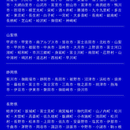
市
・
大網白里市
・
山武市
・
富里市
・
館山市
・
富津市
・
南房総市
・
鴨川
市
・
匝瑳市
・
横芝光町
・
栄町
・
酒々井町
・
勝浦市
・
九十九里町
・
多古
町
・
東庄町
・
長生村
・
白子町
・
一宮町
・
大多喜町
・
長南町
・
鋸南町
・
長柄町
・
芝山町
・
睦沢町
・
御宿町
・
神崎町
山梨県
甲府市
・
甲斐市
・
南アルプス市
・
笛吹市
・
富士吉田市
・
北杜市
・
山梨
市
・
甲州市
・
都留市
・
中央市
・
韮崎市
・
大月市
・
上野原市
・
富士河口
湖町
・
昭和町
・
市川三郷町
・
身延町
・
富士川町
・
南部町
・
忍野村
・
山
中湖村
・
鳴沢村
・
道志村
・
西桂町
・
早川町
静岡県
菊川市
・
御殿場市
・
静岡市
・
島田市
・
裾野市
・
沼津市
・
浜松市
・
袋井
市
・
藤枝市
・
富士市
・
富士宮市
・
三島市
・
牧之原市
・
焼津市
・
熱海
市
・
伊豆市
・
伊東市
・
磐田市
・
御前崎市
・
掛川市
長野県
軽井沢町
・
坂城町
・
富士見町
・
南箕輪村
・
御代田町
・
山ノ内町
・
松川
町
・
木曽町
・
高森町
・
佐久穂町
・
飯綱町
・
小布施町
・
池田町
・
松川
村
・
長野市
・
松本市
・
上田市
・
佐久市
・
安曇野市
・
塩尻市
・
伊那市
・
千曲市
・
茅野市
・
岡谷市
・
諏訪市
・
須坂市
・
中野市
・
小諸市
・
駒ヶ根