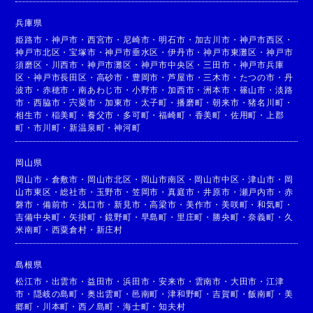
兵庫県
姫路市
・
神戸市
・
西宮市
・
尼崎市
・
明石市
・
加古川市
・
神戸市西区
・
神戸市北区
・
宝塚市
・
神戸市垂水区
・
伊丹市
・
神戸市東灘区
・
神戸市
須磨区
・
川西市
・
神戸市灘区
・
神戸市中央区
・
三田市
・
神戸市兵庫
区
・
神戸市長田区
・
高砂市
・
豊岡市
・
芦屋市
・
三木市
・
たつの市
・
丹
波市
・
赤穂市
・
南あわじ市
・
小野市
・
加西市
・
洲本市
・
篠山市
・
淡路
市
・
西脇市
・
宍粟市
・
加東市
・
太子町
・
播磨町
・
朝来市
・
猪名川町
・
相生市
・
稲美町
・
養父市
・
多可町
・
福崎町
・
香美町
・
佐用町
・
上郡
町
・
市川町
・
新温泉町
・
神河町
岡山県
岡山市
・
倉敷市
・
岡山市北区
・
岡山市南区
・
岡山市中区
・
津山市
・
岡
山市東区
・
総社市
・
玉野市
・
笠岡市
・
真庭市
・
井原市
・
瀬戸内市
・
赤
磐市
・
備前市
・
浅口市
・
新見市
・
高梁市
・
美作市
・
美咲町
・
和気町
・
吉備中央町
・
矢掛町
・
鏡野町
・
早島町
・
里庄町
・
勝央町
・
奈義町
・
久
米南町
・
西粟倉村
・
新庄村
島根県
松江市
・
出雲市
・
益田市
・
浜田市
・
安来市
・
雲南市
・
大田市
・
江津
市
・
隠岐の島町
・
奥出雲町
・
邑南町
・
津和野町
・
吉賀町
・
飯南町
・
美
郷町
・
川本町
・
西ノ島町
・
海士町
・
知夫村