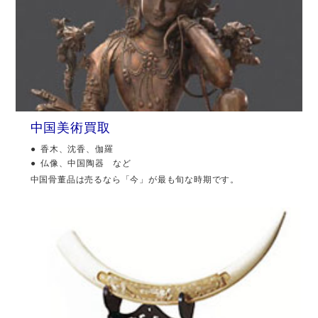
中国美術買取
香木、沈香、伽羅
仏像、中国陶器 など
中国骨董品は売るなら「今」が最も旬な時期です。