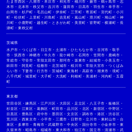
たま市西区
・
八潮市
・
本庄市
・
和光市
・
桶川市
・
蕨市
・
鶴ヶ島市
・
志
木市
・
北本市
・
秩父市
・
吉川市
・
蓮田市
・
日高市
・
羽生市
・
幸手市
・
白岡市
・
杉戸町
・
毛呂山町
・
伊奈町
・
三芳町
・
寄居町
・
宮代町
・
小川
町
・
松伏町
・
上里町
・
川島町
・
吉見町
・
嵐山町
・
滑川町
・
鳩山町
・
神
川町
・
小鹿野町
・
越生町
・
ときがわ町
・
美里町
・
皆野町
・
横瀬町
・
長
瀞町
・
東秩父村
茨城県
水戸市
・
つくば市
・
日立市
・
土浦市
・
ひたちなか市
・
古河市
・
取手
市
・
筑西市
・
神栖市
・
牛久市
・
龍ケ崎市
・
石岡市
・
笠間市
・
鹿嶋市
・
常総市
・
守谷市
・
常陸太田市
・
那珂市
・
坂東市
・
結城市
・
小美玉市
・
鉾田市
・
阿見町
・
稲敷市
・
北茨城市
・
桜川市
・
常陸大宮市
・
つくばみ
らい市
・
下妻市
・
行方市
・
茨城町
・
東海村
・
高萩市
・
潮来市
・
境町
・
八千代町
・
城里町
・
大子町
・
大洗町
・
利根町
・
美浦村
・
河内町
・
五霞
町
東京都
世田谷区
・
練馬区
・
江戸川区
・
大田区
・
足立区
・
八王子市
・
板橋区
・
杉並区
・
江東区
・
葛飾区
・
町田市
・
品川区
・
北区
・
新宿区
・
中野区
・
目黒区
・
豊島区
・
府中市
・
墨田区
・
文京区
・
調布市
・
港区
・
渋谷区
・
荒川区
・
西東京市
・
小平市
・
三鷹市
・
日野市
・
立川市
・
東村山市
・
台
東区
・
多摩市
・
青梅市
・
武蔵野市
・
中央区
・
国分寺市
・
小金井市
・
東
久留米市
・
昭島市
・
稲城市
・
東大和市
・
狛江市
・
国立市
・
清瀬市
・
武