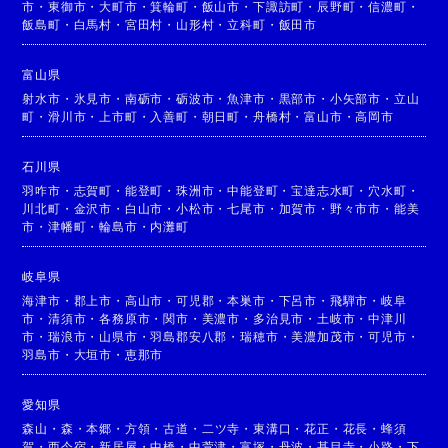
市
・
東御市
・
大町市
・
箕輪町
・
飯山市
・
下諏訪町
・
辰野町
・
信濃町
・
飯島町
・
白馬村
・
宮田村
・
山形村
・
立科町
・
飯田市
富山県
射水市
・
氷見市
・
南砺市
・
砺波市
・
魚津市
・
黒部市
・
小矢部市
・
立山
町
・
滑川市
・
上市町
・
入善町
・
朝日町
・
舟橋村
・
富山市
・
高岡市
石川県
羽咋市
・
志賀町
・
能登町
・
珠洲市
・
中能登町
・
宝達志水町
・
穴水町
・
川北町
・
金沢市
・
白山市
・
小松市
・
七尾市
・
加賀市
・
野々市市
・
能美
市
・
津幡町
・
輪島市
・
内灘町
岐阜県
海津市
・
郡上市
・
高山市
・
可児郡
・
本巣市
・
下呂市
・
飛騨市
・
岐阜
市
・
清須市
・
各務原市
・
関市
・
美濃市
・
多治見市
・
土岐市
・
中津川
市
・
瑞浪市
・
山県市
・
羽島郡安八郡
・
瑞穂市
・
美濃加茂市
・
可児市
・
羽島市
・
大垣市
・
恵那市
愛知県
森山
・
森
・
本郷
・
方領
・
古道
・
二ツ寺
・
東溝口
・
花正
・
花長
・
蜂須
賀
・
西今宿
・
新居屋
・
中橋
・
中萱津
・
富塚
・
丹波
・
甚目寺
・
小路
・
下