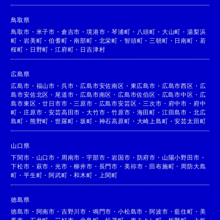
鳥取県
鳥取市
・
米子市
・
倉吉市
・
境港市
・
琴浦町
・
八頭町
・
大山町
・
湯梨浜
町
・
岩美町
・
伯耆町
・
南部町
・
北栄町
・
智頭町
・
三朝町
・
日南町
・
若
桜町
・
日野町
・
江府町
・
日吉津村
広島県
広島市
・
福山市
・
呉市
・
広島市安佐南区
・
東広島市
・
広島市西区
・
広
島市安佐北区
・
尾道市
・
広島市南区
・
広島市佐伯区
・
広島市中区
・
広
島市東区
・
廿日市市
・
三原市
・
広島市安芸区
・
三次市
・
府中市
・
府中
町
・
庄原市
・
安芸高田市
・
大竹市
・
竹原市
・
海田町
・
江田島市
・
北広
島町
・
熊野町
・
世羅町
・
坂町
・
神石高原町
・
大崎上島町
・
安芸太田町
山口県
下関市
・
山口市
・
周南市
・
宇部市
・
岩国市
・
防府市
・
山陽小野田市
・
下松市
・
萩市
・
光市
・
柳井市
・
長門市
・
美祢市
・
田布施町
・
周防大島
町
・
平生町
・
阿武町
・
和木町
・
上関町
徳島県
徳島市
・
阿南市
・
吉野川市
・
鳴門市
・
小松島市
・
阿波市
・
藍住町
・
美