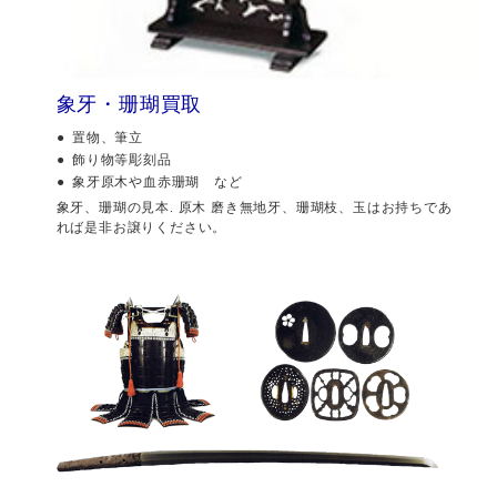
象牙・珊瑚買取
置物、筆立
飾り物等彫刻品
象牙原木や血赤珊瑚 など
象牙、珊瑚の見本. 原木 磨き無地牙、珊瑚枝、玉はお持ちであ
れば是非お譲りください。