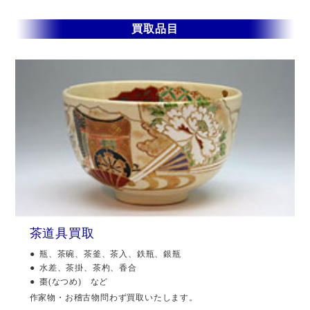
買取品目
茶道具買取
瓶、茶碗、茶釜、茶入、鉄瓶、銀瓶
水差、茶掛、茶杓、香合
棗(なつめ) など
作家物・お稽古物問わず買取いたします。