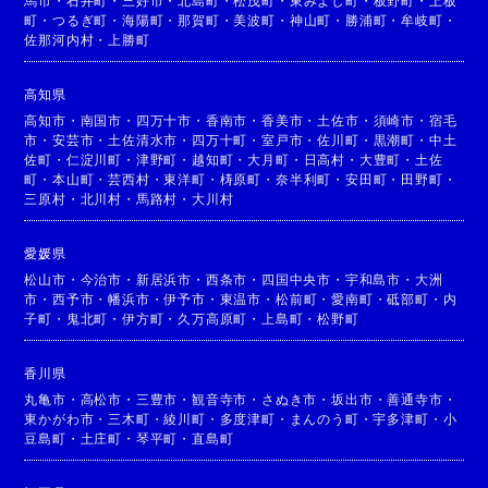
馬市
・
石井町
・
三好市
・
北島町
・
松茂町
・
東みよし町
・
板野町
・
上板
町
・
つるぎ町
・
海陽町
・
那賀町
・
美波町
・
神山町
・
勝浦町
・
牟岐町
・
佐那河内村
・
上勝町
高知県
高知市
・
南国市
・
四万十市
・
香南市
・
香美市
・
土佐市
・
須崎市
・
宿毛
市
・
安芸市
・
土佐清水市
・
四万十町
・
室戸市
・
佐川町
・
黒潮町
・
中土
佐町
・
仁淀川町
・
津野町
・
越知町
・
大月町
・
日高村
・
大豊町
・
土佐
町
・
本山町
・
芸西村
・
東洋町
・
梼原町
・
奈半利町
・
安田町
・
田野町
・
三原村
・
北川村
・
馬路村
・
大川村
愛媛県
松山市
・
今治市
・
新居浜市
・
西条市
・
四国中央市
・
宇和島市
・
大洲
市
・
西予市
・
幡浜市
・
伊予市
・
東温市
・
松前町
・
愛南町
・
砥部町
・
内
子町
・
鬼北町
・
伊方町
・
久万高原町
・
上島町
・
松野町
香川県
丸亀市
・
高松市
・
三豊市
・
観音寺市
・
さぬき市
・
坂出市
・
善通寺市
・
東かがわ市
・
三木町
・
綾川町
・
多度津町
・
まんのう町
・
宇多津町
・
小
豆島町
・
土庄町
・
琴平町
・
直島町