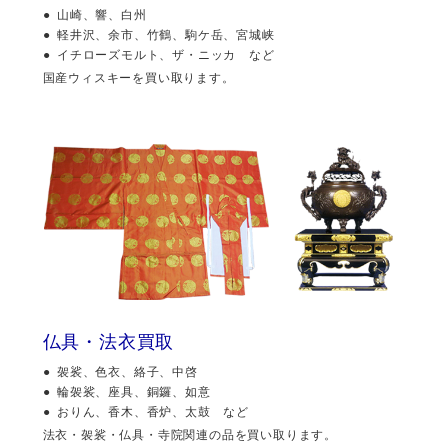
山崎、響、白州
軽井沢、余市、竹鶴、駒ケ岳、宮城峡
イチローズモルト、ザ・ニッカ など
国産ウィスキーを買い取ります。
仏具・法衣買取
袈裟、色衣、絡子、中啓
輪袈裟、座具、銅鑼、如意
おりん、香木、香炉、太鼓 など
法衣・袈裟・仏具・寺院関連の品を買い取ります。