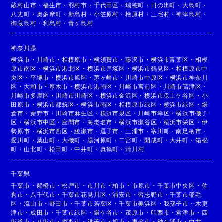
蔵村山市
・
福生市
・
羽村市
・
千代田区
・
瑞穂町
・
日の出町
・
大島町
・
八丈町
・
奥多摩町
・
新島村
・
小笠原村
・
檜原村
・
三宅村
・
神津島村
・
御蔵島村
・
利島村
・
青ヶ島村
神奈川県
横浜市
・
川崎市
・
相模原市
・
横須賀市
・
藤沢市
・
横浜市青葉区
・
相模
原市南区
・
横浜市港北区
・
横浜市戸塚区
・
横浜市鶴見区
・
相模原市中
央区
・
平塚市
・
横浜市旭区
・
茅ヶ崎市
・
川崎市中原区
・
横浜市神奈川
区
・
大和市
・
厚木市
・
横浜市港南区
・
川崎市宮前区
・
川崎市高津区
・
川崎市多摩区
・
川崎市川崎区
・
横浜市金沢区
・
横浜市保土ケ谷区
・
小
田原市
・
横浜市都筑区
・
横浜市南区
・
相模原市緑区
・
横浜市緑区
・
鎌
倉市
・
秦野市
・
川崎市麻生区
・
横浜市泉区
・
川崎市幸区
・
横浜市磯子
区
・
横浜市中区
・
座間市
・
海老名市
・
横浜市瀬谷区
・
横浜市栄区
・
伊
勢原市
・
横浜市西区
・
綾瀬市
・
逗子市
・
三浦市
・
寒川町
・
南足柄市
・
愛川町
・
葉山町
・
大磯町
・
湯河原町
・
二宮町
・
開成町
・
大井町
・
箱根
町
・
山北町
・
松田町
・
中井町
・
真鶴町
・
清川村
千葉県
千葉市
・
船橋市
・
松戸市
・
市川市
・
柏市
・
市原市
・
千葉市中央区
・
佐
倉市
・
八千代市
・
千葉市花見川区
・
浦安市
・
習志野市
・
千葉市稲毛
区
・
流山市
・
野田市
・
千葉市若葉区
・
千葉市美浜区
・
我孫子市
・
木更
津市
・
成田市
・
千葉市緑区
・
鎌ケ谷市
・
茂原市
・
印西市
・
君津市
・
四
街道市
・
八街市
・
香取市
・
銚子市
・
旭市
・
東金市
・
袖ケ浦市
・
白井