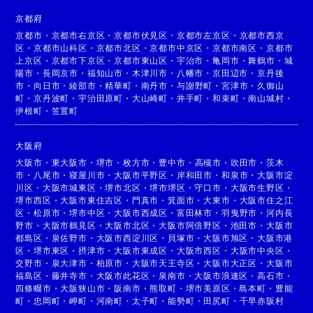
京都府
京都市
・
京都市右京区
・
京都市伏見区
・
京都市左京区
・
京都市西京
区
・
京都市山科区
・
京都市北区
・
京都市中京区
・
京都市南区
・
京都市
上京区
・
京都市下京区
・
京都市東山区
・
宇治市
・
亀岡市
・
舞鶴市
・
城
陽市
・
長岡京市
・
福知山市
・
木津川市
・
八幡市
・
京田辺市
・
京丹後
市
・
向日市
・
綾部市
・
精華町
・
南丹市
・
与謝野町
・
宮津市
・
久御山
町
・
京丹波町
・
宇治田原町
・
大山崎町
・
井手町
・
和束町
・
南山城村
・
伊根町
・
笠置町
大阪府
大阪市
・
東大阪市
・
堺市
・
枚方市
・
豊中市
・
高槻市
・
吹田市
・
茨木
市
・
八尾市
・
寝屋川市
・
大阪市平野区
・
岸和田市
・
和泉市
・
大阪市淀
川区
・
大阪市城東区
・
堺市北区
・
堺市堺区
・
守口市
・
大阪市生野区
・
堺市西区
・
大阪市東住吉区
・
門真市
・
箕面市
・
大東市
・
大阪市住之江
区
・
松原市
・
堺市中区
・
大阪市西成区
・
富田林市
・
羽曳野市
・
河内長
野市
・
大阪市鶴見区
・
大阪市北区
・
大阪市阿倍野区
・
池田市
・
大阪市
都島区
・
泉佐野市
・
大阪市西淀川区
・
貝塚市
・
大阪市旭区
・
大阪市港
区
・
堺市東区
・
摂津市
・
大阪市東成区
・
大阪市西区
・
大阪市中央区
・
交野市
・
泉大津市
・
柏原市
・
大阪市天王寺区
・
大阪市大正区
・
大阪市
福島区
・
藤井寺市
・
大阪市此花区
・
泉南市
・
大阪市浪速区
・
高石市
・
四條畷市
・
大阪狭山市
・
阪南市
・
熊取町
・
堺市美原区
・
島本町
・
豊能
町
・
忠岡町
・
岬町
・
河南町
・
太子町
・
能勢町
・
田尻町
・
千早赤阪村