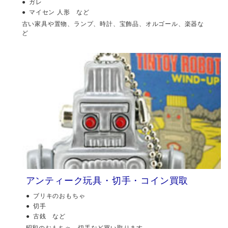
ガレ
マイセン 人形 など
古い家具や置物、ランプ、時計、宝飾品、オルゴール、楽器な
ど
アンティーク玩具・切手・コイン買取
ブリキのおもちゃ
切手
古銭 など
昭和のおもちゃ、切手など買い取ります。