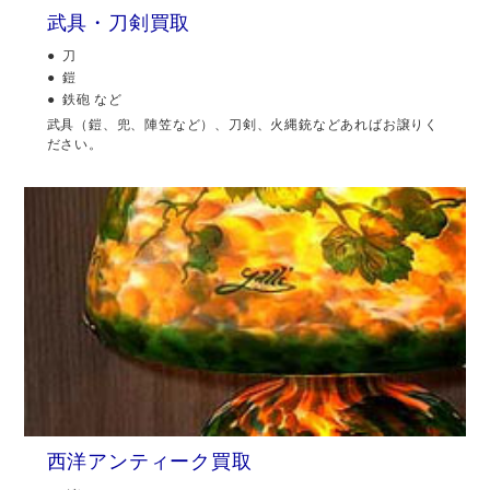
武具・刀剣買取
刀
鎧
鉄砲 など
武具（鎧、兜、陣笠など）、刀剣、火縄銃などあればお譲りく
ださい。
西洋アンティーク買取