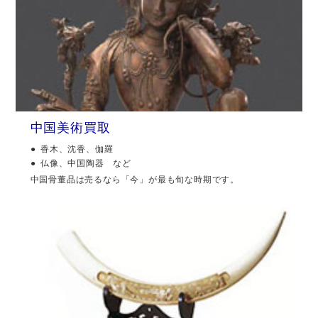
中国美術買取
香木、沈香、伽羅
仏像、中国陶器 など
中国骨董品は売るなら「今」が最も旬な時期です。