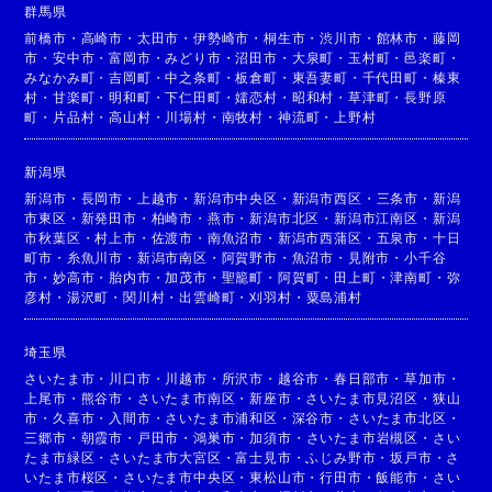
群馬県
前橋市
・
高崎市
・
太田市
・
伊勢崎市
・
桐生市
・
渋川市
・
館林市
・
藤岡
市
・
安中市
・
富岡市
・
みどり市
・
沼田市
・
大泉町
・
玉村町
・
邑楽町
・
みなかみ町
・
吉岡町
・
中之条町
・
板倉町
・
東吾妻町
・
千代田町
・
榛東
村
・
甘楽町
・
明和町
・
下仁田町
・
嬬恋村
・
昭和村
・
草津町
・
長野原
町
・
片品村
・
高山村
・
川場村
・
南牧村
・
神流町
・
上野村
新潟県
新潟市
・
長岡市
・
上越市
・
新潟市中央区
・
新潟市西区
・
三条市
・
新潟
市東区
・
新発田市
・
柏崎市
・
燕市
・
新潟市北区
・
新潟市江南区
・
新潟
市秋葉区
・
村上市
・
佐渡市
・
南魚沼市
・
新潟市西蒲区
・
五泉市
・
十日
町市
・
糸魚川市
・
新潟市南区
・
阿賀野市
・
魚沼市
・
見附市
・
小千谷
市
・
妙高市
・
胎内市
・
加茂市
・
聖籠町
・
阿賀町
・
田上町
・
津南町
・
弥
彦村
・
湯沢町
・
関川村
・
出雲崎町
・
刈羽村
・
粟島浦村
埼玉県
さいたま市
・
川口市
・
川越市
・
所沢市
・
越谷市
・
春日部市
・
草加市
・
上尾市
・
熊谷市
・
さいたま市南区
・
新座市
・
さいたま市見沼区
・
狭山
市
・
久喜市
・
入間市
・
さいたま市浦和区
・
深谷市
・
さいたま市北区
・
三郷市
・
朝霞市
・
戸田市
・
鴻巣市
・
加須市
・
さいたま市岩槻区
・
さい
たま市緑区
・
さいたま市大宮区
・
富士見市
・
ふじみ野市
・
坂戸市
・
さ
いたま市桜区
・
さいたま市中央区
・
東松山市
・
行田市
・
飯能市
・
さい