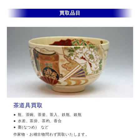
買取品目
茶道具買取
瓶、茶碗、茶釜、茶入、鉄瓶、銀瓶
水差、茶掛、茶杓、香合
棗(なつめ) など
作家物・お稽古物問わず買取いたします。