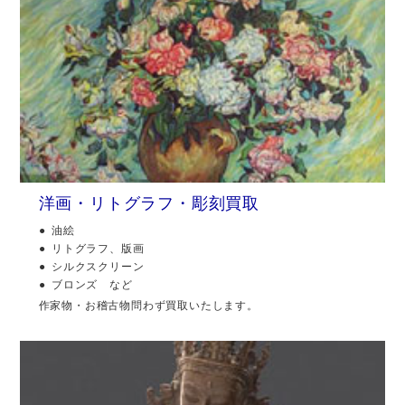
洋画・リトグラフ・彫刻買取
油絵
リトグラフ、版画
シルクスクリーン
ブロンズ など
作家物・お稽古物問わず買取いたします。