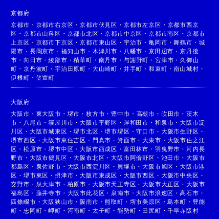
京都府
京都市
・
京都市右京区
・
京都市伏見区
・
京都市左京区
・
京都市西京
区
・
京都市山科区
・
京都市北区
・
京都市中京区
・
京都市南区
・
京都市
上京区
・
京都市下京区
・
京都市東山区
・
宇治市
・
亀岡市
・
舞鶴市
・
城
陽市
・
長岡京市
・
福知山市
・
木津川市
・
八幡市
・
京田辺市
・
京丹後
市
・
向日市
・
綾部市
・
精華町
・
南丹市
・
与謝野町
・
宮津市
・
久御山
町
・
京丹波町
・
宇治田原町
・
大山崎町
・
井手町
・
和束町
・
南山城村
・
伊根町
・
笠置町
大阪府
大阪市
・
東大阪市
・
堺市
・
枚方市
・
豊中市
・
高槻市
・
吹田市
・
茨木
市
・
八尾市
・
寝屋川市
・
大阪市平野区
・
岸和田市
・
和泉市
・
大阪市淀
川区
・
大阪市城東区
・
堺市北区
・
堺市堺区
・
守口市
・
大阪市生野区
・
堺市西区
・
大阪市東住吉区
・
門真市
・
箕面市
・
大東市
・
大阪市住之江
区
・
松原市
・
堺市中区
・
大阪市西成区
・
富田林市
・
羽曳野市
・
河内長
野市
・
大阪市鶴見区
・
大阪市北区
・
大阪市阿倍野区
・
池田市
・
大阪市
都島区
・
泉佐野市
・
大阪市西淀川区
・
貝塚市
・
大阪市旭区
・
大阪市港
区
・
堺市東区
・
摂津市
・
大阪市東成区
・
大阪市西区
・
大阪市中央区
・
交野市
・
泉大津市
・
柏原市
・
大阪市天王寺区
・
大阪市大正区
・
大阪市
福島区
・
藤井寺市
・
大阪市此花区
・
泉南市
・
大阪市浪速区
・
高石市
・
四條畷市
・
大阪狭山市
・
阪南市
・
熊取町
・
堺市美原区
・
島本町
・
豊能
町
・
忠岡町
・
岬町
・
河南町
・
太子町
・
能勢町
・
田尻町
・
千早赤阪村