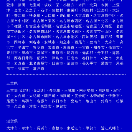
萱津
・
篠田
・
七宝町
・
坂牧
・
栄
・
小橋方
・
木田
・
北苅
・
木折
・
上萱
津
・
金岩
・
乙之子
・
石作
・
豊根村
・
東栄町
・
飛島村
・
設楽町
・
大治
町
・
蟹江町
・
扶桑町
・
大口町
・
豊山町
・
名古屋市
・
名古屋市中区
・
名
古屋市中村区
・
名古屋市東区
・
名古屋市西区
・
名古屋市北区
・
名古屋
市千種区
・
名古屋市昭和区
・
名古屋市瑞穂区
・
名古屋市天白区
・
名古
屋市熱田区
・
名古屋市緑区
・
名古屋市名東区
・
名古屋市守山区
・
名古
屋市中川区
・
名古屋市南区
・
名古屋市港区
・
西加茂郡
・
幡豆郡
・
豊田
市
・
岡崎市
・
刈谷市
・
安城市
・
知立市
・
西尾市
・
碧南市
・
大府市
・
高
浜市
・
半田市
・
豊明市
・
常滑市
・
東海市
・
一宮市
・
知多市
・
蒲郡市
・
豊川市
・
豊橋市
・
新城市
・
田原市
・
尾西市
・
知多郡
・
丹羽郡
・
海部
郡
・
西春日井郡
・
稲沢市
・
津島市
・
江南市
・
春日井市
・
小牧市
・
犬山
市
・
岩倉市
・
北名古屋市
・
日進市
・
清須市
・
長久手市
・
愛西市
・
尾張
旭市
・
弥富市
・
瀬戸市
三重県
三重郡 菰野町
・
紀北町
・
多気町
・
玉城町
・
南伊勢町
・
川越町
・
紀宝
町
・
大台町
・
大紀町
・
朝日町
・
御浜町
・
度会町
・
木曽岬町
・
伊勢市
・
尾鷲市
・
鳥羽市
・
名張市
・
四日市市
・
桑名市
・
亀山市
・
鈴鹿市
・
松阪
市
・
久居市
・
津市
・
熊野市
・
伊賀市
滋賀県
大津市
・
草津市
・
長浜市
・
彦根市
・
東近江市
・
甲賀市
・
近江八幡市
・