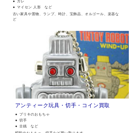
ガレ
マイセン 人形 など
古い家具や置物、ランプ、時計、宝飾品、オルゴール、楽器な
ど
アンティーク玩具・切手・コイン買取
ブリキのおもちゃ
切手
古銭 など
昭和のおもちゃ、切手など買い取ります。