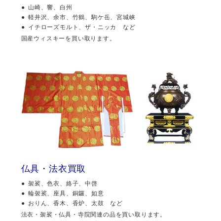
山崎、響、白州
軽井沢、余市、竹鶴、駒ケ岳、宮城峡
イチローズモルト、ザ・ニッカ など
国産ウィスキーを買い取ります。
仏具・法衣買取
袈裟、色衣、絡子、中啓
輪袈裟、座具、銅鑼、如意
おりん、香木、香炉、太鼓 など
法衣・袈裟・仏具・寺院関連の品を買い取ります。