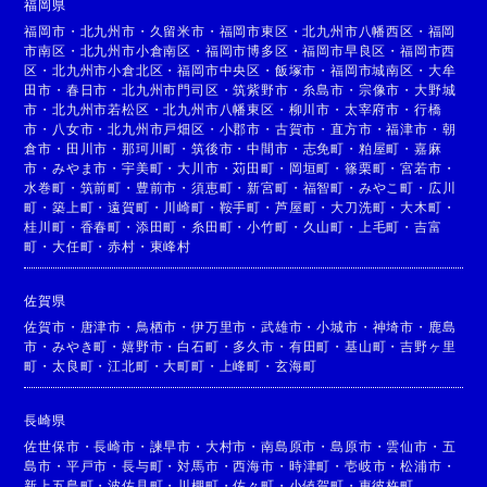
福岡県
福岡市
・
北九州市
・
久留米市
・
福岡市東区
・
北九州市八幡西区
・
福岡
市南区
・
北九州市小倉南区
・
福岡市博多区
・
福岡市早良区
・
福岡市西
区
・
北九州市小倉北区
・
福岡市中央区
・
飯塚市
・
福岡市城南区
・
大牟
田市
・
春日市
・
北九州市門司区
・
筑紫野市
・
糸島市
・
宗像市
・
大野城
市
・
北九州市若松区
・
北九州市八幡東区
・
柳川市
・
太宰府市
・
行橋
市
・
八女市
・
北九州市戸畑区
・
小郡市
・
古賀市
・
直方市
・
福津市
・
朝
倉市
・
田川市
・
那珂川町
・
筑後市
・
中間市
・
志免町
・
粕屋町
・
嘉麻
市
・
みやま市
・
宇美町
・
大川市
・
苅田町
・
岡垣町
・
篠栗町
・
宮若市
・
水巻町
・
筑前町
・
豊前市
・
須恵町
・
新宮町
・
福智町
・
みやこ町
・
広川
町
・
築上町
・
遠賀町
・
川崎町
・
鞍手町
・
芦屋町
・
大刀洗町
・
大木町
・
桂川町
・
香春町
・
添田町
・
糸田町
・
小竹町
・
久山町
・
上毛町
・
吉富
町
・
大任町
・
赤村
・
東峰村
佐賀県
佐賀市
・
唐津市
・
鳥栖市
・
伊万里市
・
武雄市
・
小城市
・
神埼市
・
鹿島
市
・
みやき町
・
嬉野市
・
白石町
・
多久市
・
有田町
・
基山町
・
吉野ヶ里
町
・
太良町
・
江北町
・
大町町
・
上峰町
・
玄海町
長崎県
佐世保市
・
長崎市
・
諫早市
・
大村市
・
南島原市
・
島原市
・
雲仙市
・
五
島市
・
平戸市
・
長与町
・
対馬市
・
西海市
・
時津町
・
壱岐市
・
松浦市
・
新上五島町
・
波佐見町
・
川棚町
・
佐々町
・
小値賀町
・
東彼杵町