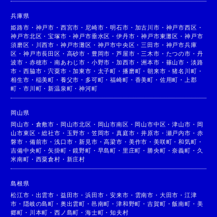
兵庫県
姫路市
・
神戸市
・
西宮市
・
尼崎市
・
明石市
・
加古川市
・
神戸市西区
・
神戸市北区
・
宝塚市
・
神戸市垂水区
・
伊丹市
・
神戸市東灘区
・
神戸市
須磨区
・
川西市
・
神戸市灘区
・
神戸市中央区
・
三田市
・
神戸市兵庫
区
・
神戸市長田区
・
高砂市
・
豊岡市
・
芦屋市
・
三木市
・
たつの市
・
丹
波市
・
赤穂市
・
南あわじ市
・
小野市
・
加西市
・
洲本市
・
篠山市
・
淡路
市
・
西脇市
・
宍粟市
・
加東市
・
太子町
・
播磨町
・
朝来市
・
猪名川町
・
相生市
・
稲美町
・
養父市
・
多可町
・
福崎町
・
香美町
・
佐用町
・
上郡
町
・
市川町
・
新温泉町
・
神河町
岡山県
岡山市
・
倉敷市
・
岡山市北区
・
岡山市南区
・
岡山市中区
・
津山市
・
岡
山市東区
・
総社市
・
玉野市
・
笠岡市
・
真庭市
・
井原市
・
瀬戸内市
・
赤
磐市
・
備前市
・
浅口市
・
新見市
・
高梁市
・
美作市
・
美咲町
・
和気町
・
吉備中央町
・
矢掛町
・
鏡野町
・
早島町
・
里庄町
・
勝央町
・
奈義町
・
久
米南町
・
西粟倉村
・
新庄村
島根県
松江市
・
出雲市
・
益田市
・
浜田市
・
安来市
・
雲南市
・
大田市
・
江津
市
・
隠岐の島町
・
奥出雲町
・
邑南町
・
津和野町
・
吉賀町
・
飯南町
・
美
郷町
・
川本町
・
西ノ島町
・
海士町
・
知夫村