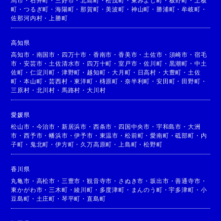
馬市
・
石井町
・
三好市
・
北島町
・
松茂町
・
東みよし町
・
板野町
・
上板
町
・
つるぎ町
・
海陽町
・
那賀町
・
美波町
・
神山町
・
勝浦町
・
牟岐町
・
佐那河内村
・
上勝町
高知県
高知市
・
南国市
・
四万十市
・
香南市
・
香美市
・
土佐市
・
須崎市
・
宿毛
市
・
安芸市
・
土佐清水市
・
四万十町
・
室戸市
・
佐川町
・
黒潮町
・
中土
佐町
・
仁淀川町
・
津野町
・
越知町
・
大月町
・
日高村
・
大豊町
・
土佐
町
・
本山町
・
芸西村
・
東洋町
・
梼原町
・
奈半利町
・
安田町
・
田野町
・
三原村
・
北川村
・
馬路村
・
大川村
愛媛県
松山市
・
今治市
・
新居浜市
・
西条市
・
四国中央市
・
宇和島市
・
大洲
市
・
西予市
・
幡浜市
・
伊予市
・
東温市
・
松前町
・
愛南町
・
砥部町
・
内
子町
・
鬼北町
・
伊方町
・
久万高原町
・
上島町
・
松野町
香川県
丸亀市
・
高松市
・
三豊市
・
観音寺市
・
さぬき市
・
坂出市
・
善通寺市
・
東かがわ市
・
三木町
・
綾川町
・
多度津町
・
まんのう町
・
宇多津町
・
小
豆島町
・
土庄町
・
琴平町
・
直島町