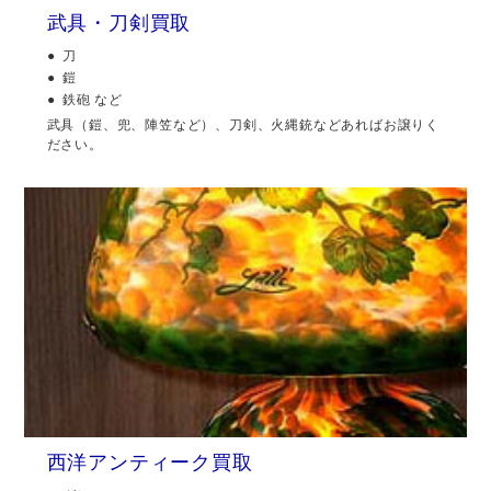
武具・刀剣買取
刀
鎧
鉄砲 など
武具（鎧、兜、陣笠など）、刀剣、火縄銃などあればお譲りく
ださい。
西洋アンティーク買取