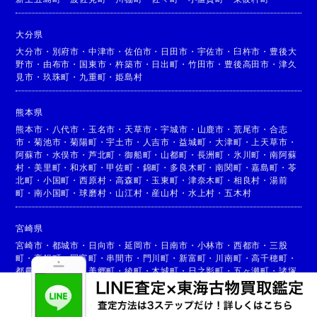
大分県
大分市
・
別府市
・
中津市
・
佐伯市
・
日田市
・
宇佐市
・
臼杵市
・
豊後大
野市
・
由布市
・
国東市
・
杵築市
・
日出町
・
竹田市
・
豊後高田市
・
津久
見市
・
玖珠町
・
九重町
・
姫島村
熊本県
熊本市
・
八代市
・
玉名市
・
天草市
・
宇城市
・
山鹿市
・
荒尾市
・
合志
市
・
菊池市
・
菊陽町
・
宇土市
・
人吉市
・
益城町
・
大津町
・
上天草市
・
阿蘇市
・
水俣市
・
芦北町
・
御船町
・
山都町
・
長洲町
・
氷川町
・
南阿蘇
村
・
美里町
・
和水町
・
甲佐町
・
錦町
・
多良木町
・
南関町
・
嘉島町
・
苓
北町
・
小国町
・
西原村
・
高森町
・
玉東町
・
津奈木町
・
相良村
・
湯前
町
・
南小国町
・
球磨村
・
山江村
・
産山村
・
水上村
・
五木村
宮崎県
宮崎市
・
都城市
・
日向市
・
延岡市
・
日南市
・
小林市
・
西都市
・
三股
町
・
高鍋町
・
国富町
・
串間市
・
門川町
・
新富町
・
川南町
・
高千穂町
・
都農町
・
高原町
・
美郷町
・
綾町
・
木城町
・
日之影町
・
五ヶ瀬町
・
諸塚
村
・
椎葉村
・
西米良村