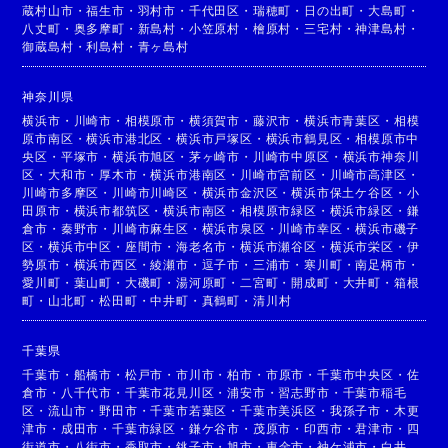
蔵村山市
・
福生市
・
羽村市
・
千代田区
・
瑞穂町
・
日の出町
・
大島町
・
八丈町
・
奥多摩町
・
新島村
・
小笠原村
・
檜原村
・
三宅村
・
神津島村
・
御蔵島村
・
利島村
・
青ヶ島村
神奈川県
横浜市
・
川崎市
・
相模原市
・
横須賀市
・
藤沢市
・
横浜市青葉区
・
相模
原市南区
・
横浜市港北区
・
横浜市戸塚区
・
横浜市鶴見区
・
相模原市中
央区
・
平塚市
・
横浜市旭区
・
茅ヶ崎市
・
川崎市中原区
・
横浜市神奈川
区
・
大和市
・
厚木市
・
横浜市港南区
・
川崎市宮前区
・
川崎市高津区
・
川崎市多摩区
・
川崎市川崎区
・
横浜市金沢区
・
横浜市保土ケ谷区
・
小
田原市
・
横浜市都筑区
・
横浜市南区
・
相模原市緑区
・
横浜市緑区
・
鎌
倉市
・
秦野市
・
川崎市麻生区
・
横浜市泉区
・
川崎市幸区
・
横浜市磯子
区
・
横浜市中区
・
座間市
・
海老名市
・
横浜市瀬谷区
・
横浜市栄区
・
伊
勢原市
・
横浜市西区
・
綾瀬市
・
逗子市
・
三浦市
・
寒川町
・
南足柄市
・
愛川町
・
葉山町
・
大磯町
・
湯河原町
・
二宮町
・
開成町
・
大井町
・
箱根
町
・
山北町
・
松田町
・
中井町
・
真鶴町
・
清川村
千葉県
千葉市
・
船橋市
・
松戸市
・
市川市
・
柏市
・
市原市
・
千葉市中央区
・
佐
倉市
・
八千代市
・
千葉市花見川区
・
浦安市
・
習志野市
・
千葉市稲毛
区
・
流山市
・
野田市
・
千葉市若葉区
・
千葉市美浜区
・
我孫子市
・
木更
津市
・
成田市
・
千葉市緑区
・
鎌ケ谷市
・
茂原市
・
印西市
・
君津市
・
四
街道市
・
八街市
・
香取市
・
銚子市
・
旭市
・
東金市
・
袖ケ浦市
・
白井