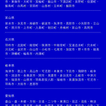
市
・
東御市
・
大町市
・
箕輪町
・
飯山市
・
下諏訪町
・
辰野町
・
信濃町
・
飯島町
・
白馬村
・
宮田村
・
山形村
・
立科町
・
飯田市
富山県
射水市
・
氷見市
・
南砺市
・
砺波市
・
魚津市
・
黒部市
・
小矢部市
・
立山
町
・
滑川市
・
上市町
・
入善町
・
朝日町
・
舟橋村
・
富山市
・
高岡市
石川県
羽咋市
・
志賀町
・
能登町
・
珠洲市
・
中能登町
・
宝達志水町
・
穴水町
・
川北町
・
金沢市
・
白山市
・
小松市
・
七尾市
・
加賀市
・
野々市市
・
能美
市
・
津幡町
・
輪島市
・
内灘町
岐阜県
海津市
・
郡上市
・
高山市
・
可児郡
・
本巣市
・
下呂市
・
飛騨市
・
岐阜
市
・
清須市
・
各務原市
・
関市
・
美濃市
・
多治見市
・
土岐市
・
中津川
市
・
瑞浪市
・
山県市
・
羽島郡安八郡
・
瑞穂市
・
美濃加茂市
・
可児市
・
羽島市
・
大垣市
・
恵那市
愛知県
森山
・
森
・
本郷
・
方領
・
古道
・
二ツ寺
・
東溝口
・
花正
・
花長
・
蜂須
賀
・
西今宿
・
新居屋
・
中橋
・
中萱津
・
富塚
・
丹波
・
甚目寺
・
小路
・
下