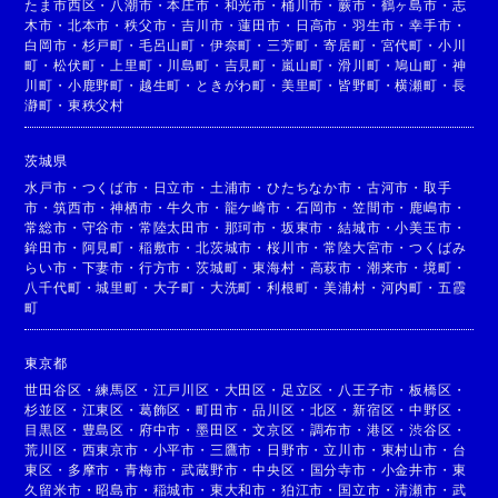
たま市西区
・
八潮市
・
本庄市
・
和光市
・
桶川市
・
蕨市
・
鶴ヶ島市
・
志
木市
・
北本市
・
秩父市
・
吉川市
・
蓮田市
・
日高市
・
羽生市
・
幸手市
・
白岡市
・
杉戸町
・
毛呂山町
・
伊奈町
・
三芳町
・
寄居町
・
宮代町
・
小川
町
・
松伏町
・
上里町
・
川島町
・
吉見町
・
嵐山町
・
滑川町
・
鳩山町
・
神
川町
・
小鹿野町
・
越生町
・
ときがわ町
・
美里町
・
皆野町
・
横瀬町
・
長
瀞町
・
東秩父村
茨城県
水戸市
・
つくば市
・
日立市
・
土浦市
・
ひたちなか市
・
古河市
・
取手
市
・
筑西市
・
神栖市
・
牛久市
・
龍ケ崎市
・
石岡市
・
笠間市
・
鹿嶋市
・
常総市
・
守谷市
・
常陸太田市
・
那珂市
・
坂東市
・
結城市
・
小美玉市
・
鉾田市
・
阿見町
・
稲敷市
・
北茨城市
・
桜川市
・
常陸大宮市
・
つくばみ
らい市
・
下妻市
・
行方市
・
茨城町
・
東海村
・
高萩市
・
潮来市
・
境町
・
八千代町
・
城里町
・
大子町
・
大洗町
・
利根町
・
美浦村
・
河内町
・
五霞
町
東京都
世田谷区
・
練馬区
・
江戸川区
・
大田区
・
足立区
・
八王子市
・
板橋区
・
杉並区
・
江東区
・
葛飾区
・
町田市
・
品川区
・
北区
・
新宿区
・
中野区
・
目黒区
・
豊島区
・
府中市
・
墨田区
・
文京区
・
調布市
・
港区
・
渋谷区
・
荒川区
・
西東京市
・
小平市
・
三鷹市
・
日野市
・
立川市
・
東村山市
・
台
東区
・
多摩市
・
青梅市
・
武蔵野市
・
中央区
・
国分寺市
・
小金井市
・
東
久留米市
・
昭島市
・
稲城市
・
東大和市
・
狛江市
・
国立市
・
清瀬市
・
武