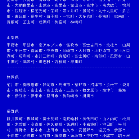
市
・
大網白里市
・
山武市
・
富里市
・
館山市
・
富津市
・
南房総市
・
鴨川
市
・
匝瑳市
・
横芝光町
・
栄町
・
酒々井町
・
勝浦市
・
九十九里町
・
多古
町
・
東庄町
・
長生村
・
白子町
・
一宮町
・
大多喜町
・
長南町
・
鋸南町
・
長柄町
・
芝山町
・
睦沢町
・
御宿町
・
神崎町
山梨県
甲府市
・
甲斐市
・
南アルプス市
・
笛吹市
・
富士吉田市
・
北杜市
・
山梨
市
・
甲州市
・
都留市
・
中央市
・
韮崎市
・
大月市
・
上野原市
・
富士河口
湖町
・
昭和町
・
市川三郷町
・
身延町
・
富士川町
・
南部町
・
忍野村
・
山
中湖村
・
鳴沢村
・
道志村
・
西桂町
・
早川町
静岡県
菊川市
・
御殿場市
・
静岡市
・
島田市
・
裾野市
・
沼津市
・
浜松市
・
袋井
市
・
藤枝市
・
富士市
・
富士宮市
・
三島市
・
牧之原市
・
焼津市
・
熱海
市
・
伊豆市
・
伊東市
・
磐田市
・
御前崎市
・
掛川市
長野県
軽井沢町
・
坂城町
・
富士見町
・
南箕輪村
・
御代田町
・
山ノ内町
・
松川
町
・
木曽町
・
高森町
・
佐久穂町
・
飯綱町
・
小布施町
・
池田町
・
松川
村
・
長野市
・
松本市
・
上田市
・
佐久市
・
安曇野市
・
塩尻市
・
伊那市
・
千曲市
・
茅野市
・
岡谷市
・
諏訪市
・
須坂市
・
中野市
・
小諸市
・
駒ヶ根