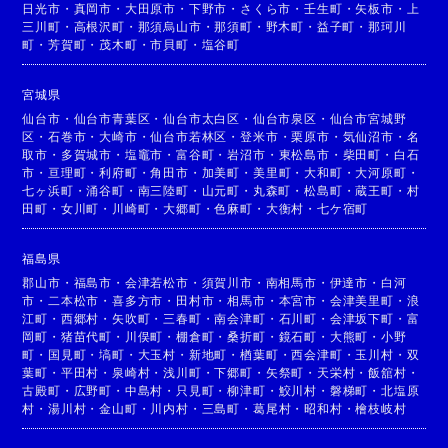
日光市
・
真岡市
・
大田原市
・
下野市
・
さくら市
・
壬生町
・
矢板市
・
上
三川町
・
高根沢町
・
那須烏山市
・
那須町
・
野木町
・
益子町
・
那珂川
町
・
芳賀町
・
茂木町
・
市貝町
・
塩谷町
宮城県
仙台市
・
仙台市青葉区
・
仙台市太白区
・
仙台市泉区
・
仙台市宮城野
区
・
石巻市
・
大崎市
・
仙台市若林区
・
登米市
・
栗原市
・
気仙沼市
・
名
取市
・
多賀城市
・
塩竈市
・
富谷町
・
岩沼市
・
東松島市
・
柴田町
・
白石
市
・
亘理町
・
利府町
・
角田市
・
加美町
・
美里町
・
大和町
・
大河原町
・
七ヶ浜町
・
涌谷町
・
南三陸町
・
山元町
・
丸森町
・
松島町
・
蔵王町
・
村
田町
・
女川町
・
川崎町
・
大郷町
・
色麻町
・
大衡村
・
七ケ宿町
福島県
郡山市
・
福島市
・
会津若松市
・
須賀川市
・
南相馬市
・
伊達市
・
白河
市
・
二本松市
・
喜多方市
・
田村市
・
相馬市
・
本宮市
・
会津美里町
・
浪
江町
・
西郷村
・
矢吹町
・
三春町
・
南会津町
・
石川町
・
会津坂下町
・
富
岡町
・
猪苗代町
・
川俣町
・
棚倉町
・
桑折町
・
鏡石町
・
大熊町
・
小野
町
・
国見町
・
塙町
・
大玉村
・
新地町
・
楢葉町
・
西会津町
・
玉川村
・
双
葉町
・
平田村
・
泉崎村
・
浅川町
・
下郷町
・
矢祭町
・
天栄村
・
飯舘村
・
古殿町
・
広野町
・
中島村
・
只見町
・
柳津町
・
鮫川村
・
磐梯町
・
北塩原
村
・
湯川村
・
金山町
・
川内村
・
三島町
・
葛尾村
・
昭和村
・
檜枝岐村