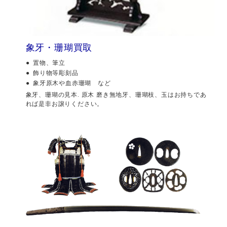
象牙・珊瑚買取
置物、筆立
飾り物等彫刻品
象牙原木や血赤珊瑚 など
象牙、珊瑚の見本. 原木 磨き無地牙、珊瑚枝、玉はお持ちであ
れば是非お譲りください。