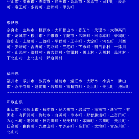
守山市
・
栗東市
・
湖南市
・
野洲市
・
高島市
・
米原市
・
日野町
・
愛荘
町
・
竜王町
・
多賀町
・
豊郷町
・
甲良町
奈良県
奈良市
・
生駒市
・
橿原市
・
大和郡山市
・
香芝市
・
天理市
・
大和高田
市
・
葛城市
・
桜井市
・
五條市
・
宇陀市
・
広陵町
・
田原本町
・
斑鳩町
・
御所市
・
上牧町
・
三郷町
・
平群町
・
王寺町
・
大淀町
・
河合町
・
川西
町
・
安堵町
・
吉野町
・
高取町
・
三宅町
・
下市町
・
明日香村
・
十津川
村
・
山添村
・
御杖村
・
東吉野村
・
曽爾村
・
川上村
・
天川村
・
黒滝村
・
下北山村
・
上北山村
・
野迫川村
福井県
福井市
・
坂井市
・
敦賀市
・
越前市
・
鯖江市
・
大野市
・
小浜市
・
勝山
市
・
永平寺町
・
越前町
・
若狭町
・
南越前町
・
高浜町
・
美浜町
・
池田町
和歌山県
田辺市
・
和歌山市
・
橋本市
・
紀の川市
・
岩出市
・
海南市
・
新宮市
・
有
田市
・
有田川町
・
御坊市
・
白浜町
・
串本町
・
那智勝浦町
・
上富田町
・
みなべ町
・
湯浅町
・
日高川町
・
紀美野町
・
印南町
・
広川町
・
美浜町
・
日高町
・
由良町
・
九度山町
・
すさみ町
・
高野町
・
太地町
・
古座川町
・
北山村