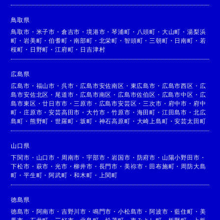
鳥取県
鳥取市
・
米子市
・
倉吉市
・
境港市
・
琴浦町
・
八頭町
・
大山町
・
湯梨浜
町
・
岩美町
・
伯耆町
・
南部町
・
北栄町
・
智頭町
・
三朝町
・
日南町
・
若
桜町
・
日野町
・
江府町
・
日吉津村
広島県
広島市
・
福山市
・
呉市
・
広島市安佐南区
・
東広島市
・
広島市西区
・
広
島市安佐北区
・
尾道市
・
広島市南区
・
広島市佐伯区
・
広島市中区
・
広
島市東区
・
廿日市市
・
三原市
・
広島市安芸区
・
三次市
・
府中市
・
府中
町
・
庄原市
・
安芸高田市
・
大竹市
・
竹原市
・
海田町
・
江田島市
・
北広
島町
・
熊野町
・
世羅町
・
坂町
・
神石高原町
・
大崎上島町
・
安芸太田町
山口県
下関市
・
山口市
・
周南市
・
宇部市
・
岩国市
・
防府市
・
山陽小野田市
・
下松市
・
萩市
・
光市
・
柳井市
・
長門市
・
美祢市
・
田布施町
・
周防大島
町
・
平生町
・
阿武町
・
和木町
・
上関町
徳島県
徳島市
・
阿南市
・
吉野川市
・
鳴門市
・
小松島市
・
阿波市
・
藍住町
・
美