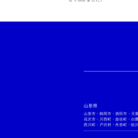
山形県
山形市
・
鶴岡市
・
酒田市
・
天
花沢市
・
川西町
・
遊佐町
・
白
西川町
・
戸沢村
・
舟形町
・
鮭