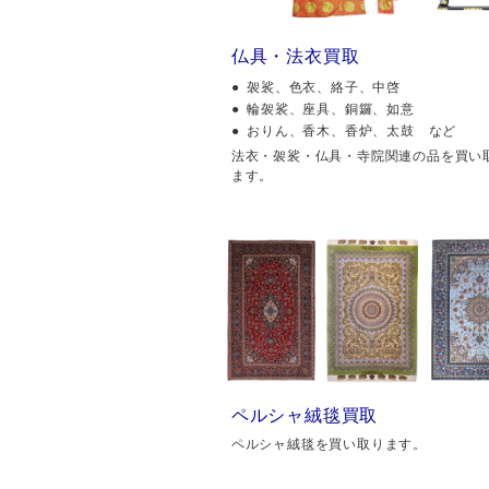
仏具・法衣買取
袈裟、色衣、絡子、中啓
輪袈裟、座具、銅鑼、如意
おりん、香木、香炉、太鼓 など
法衣・袈裟・仏具・寺院関連の品を買い
ます。
ペルシャ絨毯買取
ペルシャ絨毯を買い取ります。