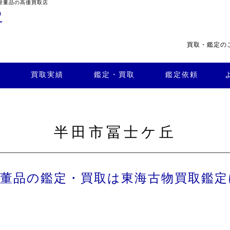
骨董品の高価買取店
買取・鑑定の
・買
よくある
取
鑑定依頼
質問
店舗案内
買取実績
鑑定・買取
鑑定依頼
半田市冨士ケ丘
骨董品の鑑定・買取は東海古物買取鑑定