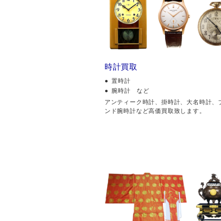
時計買取
置時計
腕時計 など
アンティーク時計、掛時計、大名時計、
ンド腕時計など高価買取致します。