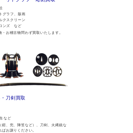
絵
トグラフ、版画
ルクスクリーン
ロンズ など
物・お稽古物問わず買取いたします。
具・刀剣買取
砲 など
（鎧、兜、陣笠など）、刀剣、火縄銃な
ればお譲りください。