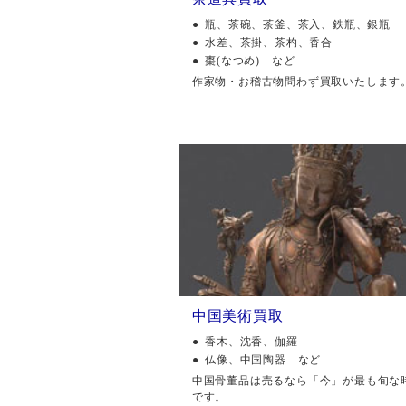
瓶、茶碗、茶釜、茶入、鉄瓶、銀瓶
水差、茶掛、茶杓、香合
棗(なつめ) など
作家物・お稽古物問わず買取いたします
中国美術買取
香木、沈香、伽羅
仏像、中国陶器 など
中国骨董品は売るなら「今」が最も旬な
です。