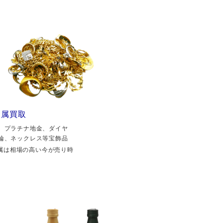
金属買取
、プラチナ地金、ダイヤ
輪、ネックレス等宝飾品
属は相場の高い今が売り時