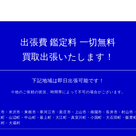
出張費 鑑定料 一切無料
買取出張いたします！
下記地域は即日出張可能です！
※
他のご依頼の状況、時間帯によって不可の場合がございます。
童市
・
米沢市
・
東根市
・
寒河江市
・
新庄市
・
上山市
・
南陽市
・
長井市
・
村山市
鷹町
・
山辺町
・
中山町
・
最上町
・
大江町
・
真室川町
・
小国町
・
大石田町
・
飯豊
川村
・
大蔵村