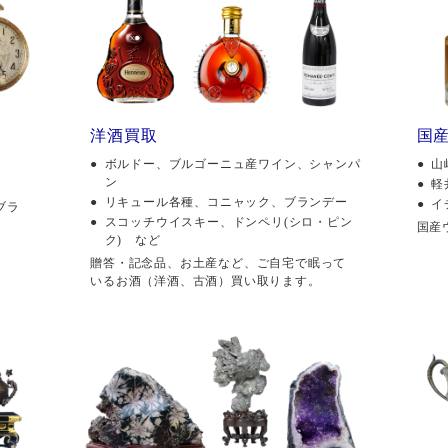
洋酒買取
国
ボルドー、ブルゴーニュ産ワイン、シャンパ
山
ン
軽
リキュール各種、コニャック、ブランデー
イ
ブラ
スコッチウイスキー、ドンペリ(シロ・ピン
国産
ク) など
贈答・記念品、お土産など、ご自宅で眠って
いるお酒（洋酒、古酒）買い取ります。