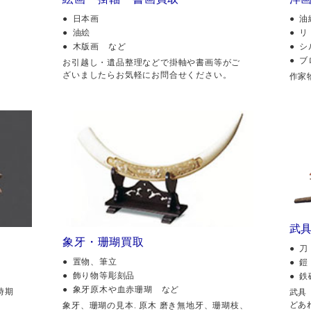
日本画
油
油絵
リ
木版画 など
シ
ブ
。
お引越し・遺品整理などで掛軸や書画等がご
ざいましたらお気軽にお問合せください。
作家
武
象牙・珊瑚買取
刀
置物、筆立
鎧
飾り物等彫刻品
鉄
象牙原木や血赤珊瑚 など
時期
武具
どあ
象牙、珊瑚の見本. 原木 磨き無地牙、珊瑚枝、