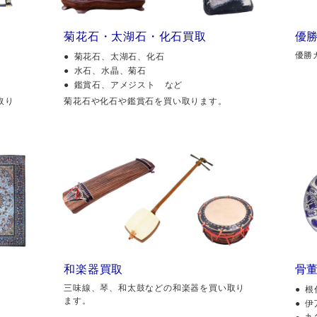
菊花石・太湖石・化石買取
優
優勝
菊花石、太湖石、化石
水石、水晶、菊石
鑑賞石、アメジスト など
取り
菊花石や化石や鑑賞石を買い取ります。
和楽器買取
骨
三味線、琴、和太鼓などの和楽器を買い取り
根
ます。
伊