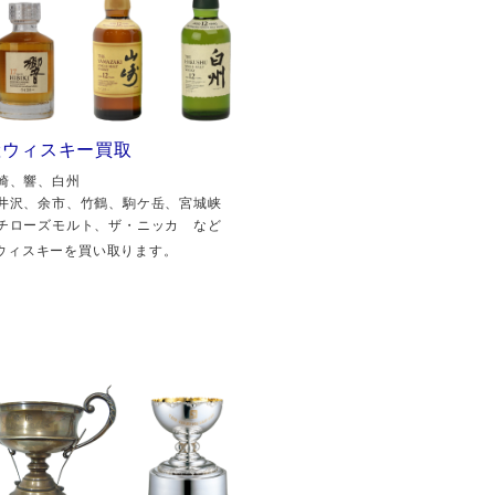
産ウィスキー買取
崎、響、白州
井沢、余市、竹鶴、駒ケ岳、宮城峡
チローズモルト、ザ・ニッカ など
ウィスキーを買い取ります。