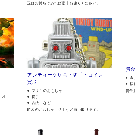
玉はお持ちであれば是非お譲りください。
貴
アンティーク玩具・切手・コイン
金
買取
指
貴金
ブリキのおもちゃ
、オ
切手
古銭 など
昭和のおもちゃ、切手など買い取ります。