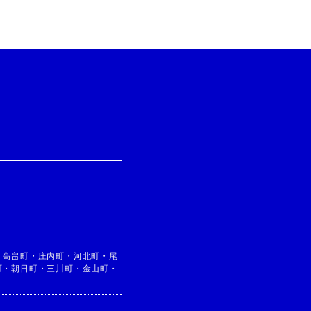
・
高畠町
・
庄内町
・
河北町
・
尾
町
・
朝日町
・
三川町
・
金山町
・