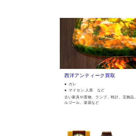
西洋アンティーク買取
ガレ
マイセン 人形 など
古い家具や置物、ランプ、時計、宝飾品
ルゴール、楽器など