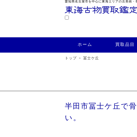
愛知県名古屋市を中心に東海エリアの古美術・
鑑定
ホーム
買取品目
買取実績
ホーム
買取品目
トップ
冨士ケ丘
半田市冨士ケ丘で
い。