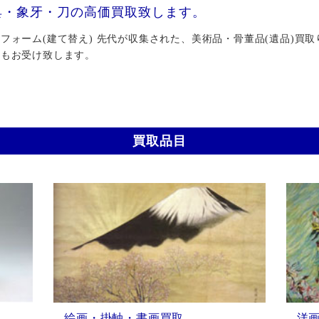
具・象牙・刀の高価買取致します。
ォーム(建て替え) 先代が収集された、美術品・骨董品(遺品)買取
行もお受け致します。
買取品目
絵画・掛軸・書画買取
洋