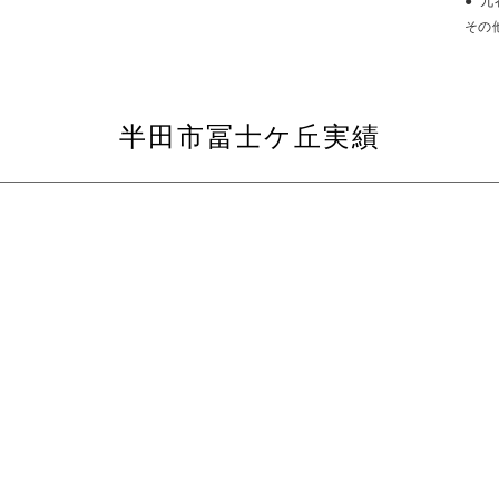
九
その
半田市冨士ケ丘実績