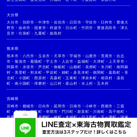
大分県
大分市
・
別府市
・
中津市
・
佐伯市
・
日田市
・
宇佐市
・
臼杵市
・
豊後大
野市
・
由布市
・
国東市
・
杵築市
・
日出町
・
竹田市
・
豊後高田市
・
津久
見市
・
玖珠町
・
九重町
・
姫島村
熊本県
熊本市
・
八代市
・
玉名市
・
天草市
・
宇城市
・
山鹿市
・
荒尾市
・
合志
市
・
菊池市
・
菊陽町
・
宇土市
・
人吉市
・
益城町
・
大津町
・
上天草市
・
阿蘇市
・
水俣市
・
芦北町
・
御船町
・
山都町
・
長洲町
・
氷川町
・
南阿蘇
村
・
美里町
・
和水町
・
甲佐町
・
錦町
・
多良木町
・
南関町
・
嘉島町
・
苓
北町
・
小国町
・
西原村
・
高森町
・
玉東町
・
津奈木町
・
相良村
・
湯前
町
・
南小国町
・
球磨村
・
山江村
・
産山村
・
水上村
・
五木村
宮崎県
宮崎市
・
都城市
・
日向市
・
延岡市
・
日南市
・
小林市
・
西都市
・
三股
町
・
高鍋町
・
国富町
・
串間市
・
門川町
・
新富町
・
川南町
・
高千穂町
・
都農町
・
高原町
・
美郷町
・
綾町
・
木城町
・
日之影町
・
五ヶ瀬町
・
諸塚
村
・
椎葉村
・
西米良村