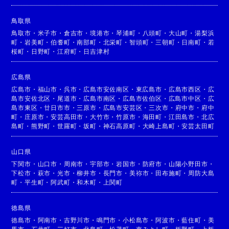
鳥取県
鳥取市
・
米子市
・
倉吉市
・
境港市
・
琴浦町
・
八頭町
・
大山町
・
湯梨浜
町
・
岩美町
・
伯耆町
・
南部町
・
北栄町
・
智頭町
・
三朝町
・
日南町
・
若
桜町
・
日野町
・
江府町
・
日吉津村
広島県
広島市
・
福山市
・
呉市
・
広島市安佐南区
・
東広島市
・
広島市西区
・
広
島市安佐北区
・
尾道市
・
広島市南区
・
広島市佐伯区
・
広島市中区
・
広
島市東区
・
廿日市市
・
三原市
・
広島市安芸区
・
三次市
・
府中市
・
府中
町
・
庄原市
・
安芸高田市
・
大竹市
・
竹原市
・
海田町
・
江田島市
・
北広
島町
・
熊野町
・
世羅町
・
坂町
・
神石高原町
・
大崎上島町
・
安芸太田町
山口県
下関市
・
山口市
・
周南市
・
宇部市
・
岩国市
・
防府市
・
山陽小野田市
・
下松市
・
萩市
・
光市
・
柳井市
・
長門市
・
美祢市
・
田布施町
・
周防大島
町
・
平生町
・
阿武町
・
和木町
・
上関町
徳島県
徳島市
・
阿南市
・
吉野川市
・
鳴門市
・
小松島市
・
阿波市
・
藍住町
・
美