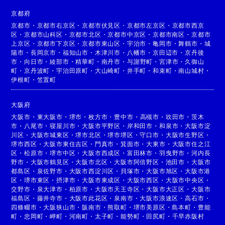
京都府
京都市
・
京都市右京区
・
京都市伏見区
・
京都市左京区
・
京都市西京
区
・
京都市山科区
・
京都市北区
・
京都市中京区
・
京都市南区
・
京都市
上京区
・
京都市下京区
・
京都市東山区
・
宇治市
・
亀岡市
・
舞鶴市
・
城
陽市
・
長岡京市
・
福知山市
・
木津川市
・
八幡市
・
京田辺市
・
京丹後
市
・
向日市
・
綾部市
・
精華町
・
南丹市
・
与謝野町
・
宮津市
・
久御山
町
・
京丹波町
・
宇治田原町
・
大山崎町
・
井手町
・
和束町
・
南山城村
・
伊根町
・
笠置町
大阪府
大阪市
・
東大阪市
・
堺市
・
枚方市
・
豊中市
・
高槻市
・
吹田市
・
茨木
市
・
八尾市
・
寝屋川市
・
大阪市平野区
・
岸和田市
・
和泉市
・
大阪市淀
川区
・
大阪市城東区
・
堺市北区
・
堺市堺区
・
守口市
・
大阪市生野区
・
堺市西区
・
大阪市東住吉区
・
門真市
・
箕面市
・
大東市
・
大阪市住之江
区
・
松原市
・
堺市中区
・
大阪市西成区
・
富田林市
・
羽曳野市
・
河内長
野市
・
大阪市鶴見区
・
大阪市北区
・
大阪市阿倍野区
・
池田市
・
大阪市
都島区
・
泉佐野市
・
大阪市西淀川区
・
貝塚市
・
大阪市旭区
・
大阪市港
区
・
堺市東区
・
摂津市
・
大阪市東成区
・
大阪市西区
・
大阪市中央区
・
交野市
・
泉大津市
・
柏原市
・
大阪市天王寺区
・
大阪市大正区
・
大阪市
福島区
・
藤井寺市
・
大阪市此花区
・
泉南市
・
大阪市浪速区
・
高石市
・
四條畷市
・
大阪狭山市
・
阪南市
・
熊取町
・
堺市美原区
・
島本町
・
豊能
町
・
忠岡町
・
岬町
・
河南町
・
太子町
・
能勢町
・
田尻町
・
千早赤阪村