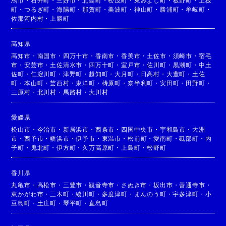
馬市
・
石井町
・
三好市
・
北島町
・
松茂町
・
東みよし町
・
板野町
・
上板
町
・
つるぎ町
・
海陽町
・
那賀町
・
美波町
・
神山町
・
勝浦町
・
牟岐町
・
佐那河内村
・
上勝町
高知県
高知市
・
南国市
・
四万十市
・
香南市
・
香美市
・
土佐市
・
須崎市
・
宿毛
市
・
安芸市
・
土佐清水市
・
四万十町
・
室戸市
・
佐川町
・
黒潮町
・
中土
佐町
・
仁淀川町
・
津野町
・
越知町
・
大月町
・
日高村
・
大豊町
・
土佐
町
・
本山町
・
芸西村
・
東洋町
・
梼原町
・
奈半利町
・
安田町
・
田野町
・
三原村
・
北川村
・
馬路村
・
大川村
愛媛県
松山市
・
今治市
・
新居浜市
・
西条市
・
四国中央市
・
宇和島市
・
大洲
市
・
西予市
・
幡浜市
・
伊予市
・
東温市
・
松前町
・
愛南町
・
砥部町
・
内
子町
・
鬼北町
・
伊方町
・
久万高原町
・
上島町
・
松野町
香川県
丸亀市
・
高松市
・
三豊市
・
観音寺市
・
さぬき市
・
坂出市
・
善通寺市
・
東かがわ市
・
三木町
・
綾川町
・
多度津町
・
まんのう町
・
宇多津町
・
小
豆島町
・
土庄町
・
琴平町
・
直島町