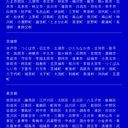
たま市西区
・
八潮市
・
本庄市
・
和光市
・
桶川市
・
蕨市
・
鶴ヶ島市
・
志
木市
・
北本市
・
秩父市
・
吉川市
・
蓮田市
・
日高市
・
羽生市
・
幸手市
・
白岡市
・
杉戸町
・
毛呂山町
・
伊奈町
・
三芳町
・
寄居町
・
宮代町
・
小川
町
・
松伏町
・
上里町
・
川島町
・
吉見町
・
嵐山町
・
滑川町
・
鳩山町
・
神
川町
・
小鹿野町
・
越生町
・
ときがわ町
・
美里町
・
皆野町
・
横瀬町
・
長
瀞町
・
東秩父村
茨城県
水戸市
・
つくば市
・
日立市
・
土浦市
・
ひたちなか市
・
古河市
・
取手
市
・
筑西市
・
神栖市
・
牛久市
・
龍ケ崎市
・
石岡市
・
笠間市
・
鹿嶋市
・
常総市
・
守谷市
・
常陸太田市
・
那珂市
・
坂東市
・
結城市
・
小美玉市
・
鉾田市
・
阿見町
・
稲敷市
・
北茨城市
・
桜川市
・
常陸大宮市
・
つくばみ
らい市
・
下妻市
・
行方市
・
茨城町
・
東海村
・
高萩市
・
潮来市
・
境町
・
八千代町
・
城里町
・
大子町
・
大洗町
・
利根町
・
美浦村
・
河内町
・
五霞
町
東京都
世田谷区
・
練馬区
・
江戸川区
・
大田区
・
足立区
・
八王子市
・
板橋区
・
杉並区
・
江東区
・
葛飾区
・
町田市
・
品川区
・
北区
・
新宿区
・
中野区
・
目黒区
・
豊島区
・
府中市
・
墨田区
・
文京区
・
調布市
・
港区
・
渋谷区
・
荒川区
・
西東京市
・
小平市
・
三鷹市
・
日野市
・
立川市
・
東村山市
・
台
東区
・
多摩市
・
青梅市
・
武蔵野市
・
中央区
・
国分寺市
・
小金井市
・
東
久留米市
・
昭島市
・
稲城市
・
東大和市
・
狛江市
・
国立市
・
清瀬市
・
武