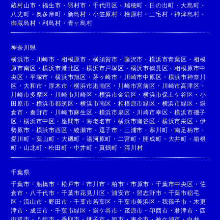
蔵村山市
・
福生市
・
羽村市
・
千代田区
・
瑞穂町
・
日の出町
・
大島町
・
八丈町
・
奥多摩町
・
新島村
・
小笠原村
・
檜原村
・
三宅村
・
神津島村
・
御蔵島村
・
利島村
・
青ヶ島村
神奈川県
横浜市
・
川崎市
・
相模原市
・
横須賀市
・
藤沢市
・
横浜市青葉区
・
相模
原市南区
・
横浜市港北区
・
横浜市戸塚区
・
横浜市鶴見区
・
相模原市中
央区
・
平塚市
・
横浜市旭区
・
茅ヶ崎市
・
川崎市中原区
・
横浜市神奈川
区
・
大和市
・
厚木市
・
横浜市港南区
・
川崎市宮前区
・
川崎市高津区
・
川崎市多摩区
・
川崎市川崎区
・
横浜市金沢区
・
横浜市保土ケ谷区
・
小
田原市
・
横浜市都筑区
・
横浜市南区
・
相模原市緑区
・
横浜市緑区
・
鎌
倉市
・
秦野市
・
川崎市麻生区
・
横浜市泉区
・
川崎市幸区
・
横浜市磯子
区
・
横浜市中区
・
座間市
・
海老名市
・
横浜市瀬谷区
・
横浜市栄区
・
伊
勢原市
・
横浜市西区
・
綾瀬市
・
逗子市
・
三浦市
・
寒川町
・
南足柄市
・
愛川町
・
葉山町
・
大磯町
・
湯河原町
・
二宮町
・
開成町
・
大井町
・
箱根
町
・
山北町
・
松田町
・
中井町
・
真鶴町
・
清川村
千葉県
千葉市
・
船橋市
・
松戸市
・
市川市
・
柏市
・
市原市
・
千葉市中央区
・
佐
倉市
・
八千代市
・
千葉市花見川区
・
浦安市
・
習志野市
・
千葉市稲毛
区
・
流山市
・
野田市
・
千葉市若葉区
・
千葉市美浜区
・
我孫子市
・
木更
津市
・
成田市
・
千葉市緑区
・
鎌ケ谷市
・
茂原市
・
印西市
・
君津市
・
四
街道市
・
八街市
・
香取市
・
銚子市
・
旭市
・
東金市
・
袖ケ浦市
・
白井