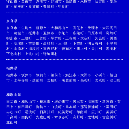
守山市
・
栗東市
・
湖南市
・
野洲市
・
高島市
・
米原市
・
日野町
・
愛荘
町
・
竜王町
・
多賀町
・
豊郷町
・
甲良町
奈良県
奈良市
・
生駒市
・
橿原市
・
大和郡山市
・
香芝市
・
天理市
・
大和高田
市
・
葛城市
・
桜井市
・
五條市
・
宇陀市
・
広陵町
・
田原本町
・
斑鳩町
・
御所市
・
上牧町
・
三郷町
・
平群町
・
王寺町
・
大淀町
・
河合町
・
川西
町
・
安堵町
・
吉野町
・
高取町
・
三宅町
・
下市町
・
明日香村
・
十津川
村
・
山添村
・
御杖村
・
東吉野村
・
曽爾村
・
川上村
・
天川村
・
黒滝村
・
下北山村
・
上北山村
・
野迫川村
福井県
福井市
・
坂井市
・
敦賀市
・
越前市
・
鯖江市
・
大野市
・
小浜市
・
勝山
市
・
永平寺町
・
越前町
・
若狭町
・
南越前町
・
高浜町
・
美浜町
・
池田町
和歌山県
田辺市
・
和歌山市
・
橋本市
・
紀の川市
・
岩出市
・
海南市
・
新宮市
・
有
田市
・
有田川町
・
御坊市
・
白浜町
・
串本町
・
那智勝浦町
・
上富田町
・
みなべ町
・
湯浅町
・
日高川町
・
紀美野町
・
印南町
・
広川町
・
美浜町
・
日高町
・
由良町
・
九度山町
・
すさみ町
・
高野町
・
太地町
・
古座川町
・
北山村