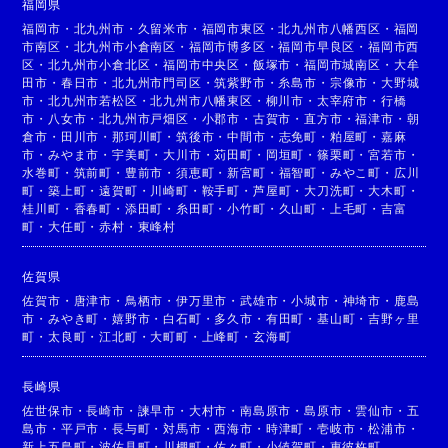
福岡県
福岡市
・
北九州市
・
久留米市
・
福岡市東区
・
北九州市八幡西区
・
福岡
市南区
・
北九州市小倉南区
・
福岡市博多区
・
福岡市早良区
・
福岡市西
区
・
北九州市小倉北区
・
福岡市中央区
・
飯塚市
・
福岡市城南区
・
大牟
田市
・
春日市
・
北九州市門司区
・
筑紫野市
・
糸島市
・
宗像市
・
大野城
市
・
北九州市若松区
・
北九州市八幡東区
・
柳川市
・
太宰府市
・
行橋
市
・
八女市
・
北九州市戸畑区
・
小郡市
・
古賀市
・
直方市
・
福津市
・
朝
倉市
・
田川市
・
那珂川町
・
筑後市
・
中間市
・
志免町
・
粕屋町
・
嘉麻
市
・
みやま市
・
宇美町
・
大川市
・
苅田町
・
岡垣町
・
篠栗町
・
宮若市
・
水巻町
・
筑前町
・
豊前市
・
須恵町
・
新宮町
・
福智町
・
みやこ町
・
広川
町
・
築上町
・
遠賀町
・
川崎町
・
鞍手町
・
芦屋町
・
大刀洗町
・
大木町
・
桂川町
・
香春町
・
添田町
・
糸田町
・
小竹町
・
久山町
・
上毛町
・
吉富
町
・
大任町
・
赤村
・
東峰村
佐賀県
佐賀市
・
唐津市
・
鳥栖市
・
伊万里市
・
武雄市
・
小城市
・
神埼市
・
鹿島
市
・
みやき町
・
嬉野市
・
白石町
・
多久市
・
有田町
・
基山町
・
吉野ヶ里
町
・
太良町
・
江北町
・
大町町
・
上峰町
・
玄海町
長崎県
佐世保市
・
長崎市
・
諫早市
・
大村市
・
南島原市
・
島原市
・
雲仙市
・
五
島市
・
平戸市
・
長与町
・
対馬市
・
西海市
・
時津町
・
壱岐市
・
松浦市
・
新上五島町
・
波佐見町
・
川棚町
・
佐々町
・
小値賀町
・
東彼杵町