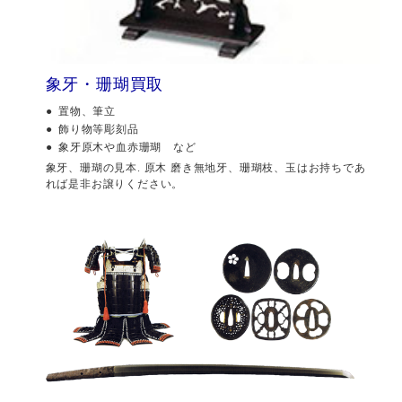
象牙・珊瑚買取
置物、筆立
飾り物等彫刻品
象牙原木や血赤珊瑚 など
象牙、珊瑚の見本. 原木 磨き無地牙、珊瑚枝、玉はお持ちであ
れば是非お譲りください。