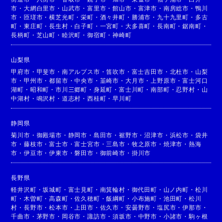
市
・
大網白里市
・
山武市
・
富里市
・
館山市
・
富津市
・
南房総市
・
鴨川
市
・
匝瑳市
・
横芝光町
・
栄町
・
酒々井町
・
勝浦市
・
九十九里町
・
多古
町
・
東庄町
・
長生村
・
白子町
・
一宮町
・
大多喜町
・
長南町
・
鋸南町
・
長柄町
・
芝山町
・
睦沢町
・
御宿町
・
神崎町
山梨県
甲府市
・
甲斐市
・
南アルプス市
・
笛吹市
・
富士吉田市
・
北杜市
・
山梨
市
・
甲州市
・
都留市
・
中央市
・
韮崎市
・
大月市
・
上野原市
・
富士河口
湖町
・
昭和町
・
市川三郷町
・
身延町
・
富士川町
・
南部町
・
忍野村
・
山
中湖村
・
鳴沢村
・
道志村
・
西桂町
・
早川町
静岡県
菊川市
・
御殿場市
・
静岡市
・
島田市
・
裾野市
・
沼津市
・
浜松市
・
袋井
市
・
藤枝市
・
富士市
・
富士宮市
・
三島市
・
牧之原市
・
焼津市
・
熱海
市
・
伊豆市
・
伊東市
・
磐田市
・
御前崎市
・
掛川市
長野県
軽井沢町
・
坂城町
・
富士見町
・
南箕輪村
・
御代田町
・
山ノ内町
・
松川
町
・
木曽町
・
高森町
・
佐久穂町
・
飯綱町
・
小布施町
・
池田町
・
松川
村
・
長野市
・
松本市
・
上田市
・
佐久市
・
安曇野市
・
塩尻市
・
伊那市
・
千曲市
・
茅野市
・
岡谷市
・
諏訪市
・
須坂市
・
中野市
・
小諸市
・
駒ヶ根