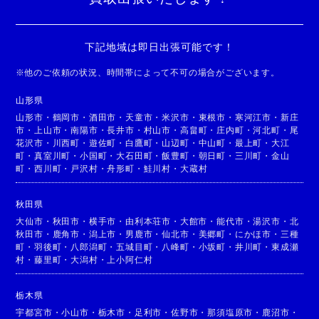
下記地域は即日出張可能です！
※
他のご依頼の状況、時間帯によって不可の場合がございます。
山形県
山形市
・
鶴岡市
・
酒田市
・
天童市
・
米沢市
・
東根市
・
寒河江市
・
新庄
市
・
上山市
・
南陽市
・
長井市
・
村山市
・
高畠町
・
庄内町
・
河北町
・
尾
花沢市
・
川西町
・
遊佐町
・
白鷹町
・
山辺町
・
中山町
・
最上町
・
大江
町
・
真室川町
・
小国町
・
大石田町
・
飯豊町
・
朝日町
・
三川町
・
金山
町
・
西川町
・
戸沢村
・
舟形町
・
鮭川村
・
大蔵村
秋田県
大仙市
・
秋田市
・
横手市
・
由利本荘市
・
大館市
・
能代市
・
湯沢市
・
北
秋田市
・
鹿角市
・
潟上市
・
男鹿市
・
仙北市
・
美郷町
・
にかほ市
・
三種
町
・
羽後町
・
八郎潟町
・
五城目町
・
八峰町
・
小坂町
・
井川町
・
東成瀬
村
・
藤里町
・
大潟村
・
上小阿仁村
栃木県
宇都宮市
・
小山市
・
栃木市
・
足利市
・
佐野市
・
那須塩原市
・
鹿沼市
・