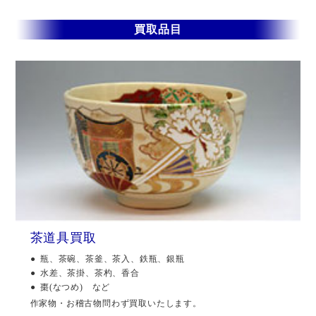
買取品目
茶道具買取
瓶、茶碗、茶釜、茶入、鉄瓶、銀瓶
水差、茶掛、茶杓、香合
棗(なつめ) など
作家物・お稽古物問わず買取いたします。