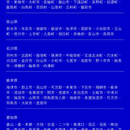
市
・
東御市
・
大町市
・
箕輪町
・
飯山市
・
下諏訪町
・
辰野町
・
信濃町
・
飯島町
・
白馬村
・
宮田村
・
山形村
・
立科町
・
飯田市
富山県
射水市
・
氷見市
・
南砺市
・
砺波市
・
魚津市
・
黒部市
・
小矢部市
・
立山
町
・
滑川市
・
上市町
・
入善町
・
朝日町
・
舟橋村
・
富山市
・
高岡市
石川県
羽咋市
・
志賀町
・
能登町
・
珠洲市
・
中能登町
・
宝達志水町
・
穴水町
・
川北町
・
金沢市
・
白山市
・
小松市
・
七尾市
・
加賀市
・
野々市市
・
能美
市
・
津幡町
・
輪島市
・
内灘町
岐阜県
海津市
・
郡上市
・
高山市
・
可児郡
・
本巣市
・
下呂市
・
飛騨市
・
岐阜
市
・
清須市
・
各務原市
・
関市
・
美濃市
・
多治見市
・
土岐市
・
中津川
市
・
瑞浪市
・
山県市
・
羽島郡安八郡
・
瑞穂市
・
美濃加茂市
・
可児市
・
羽島市
・
大垣市
・
恵那市
愛知県
森山
・
森
・
本郷
・
方領
・
古道
・
二ツ寺
・
東溝口
・
花正
・
花長
・
蜂須
賀
・
西今宿
・
新居屋
・
中橋
・
中萱津
・
富塚
・
丹波
・
甚目寺
・
小路
・
下