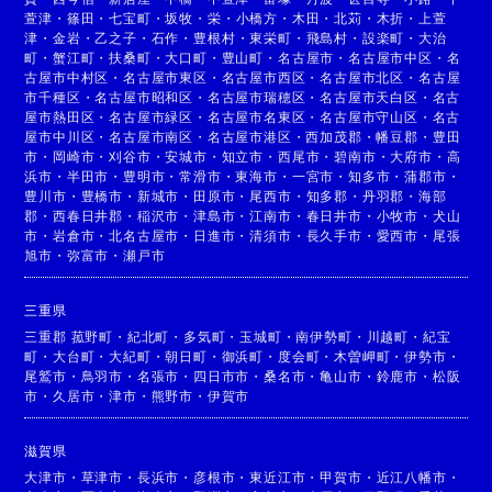
萱津
・
篠田
・
七宝町
・
坂牧
・
栄
・
小橋方
・
木田
・
北苅
・
木折
・
上萱
津
・
金岩
・
乙之子
・
石作
・
豊根村
・
東栄町
・
飛島村
・
設楽町
・
大治
町
・
蟹江町
・
扶桑町
・
大口町
・
豊山町
・
名古屋市
・
名古屋市中区
・
名
古屋市中村区
・
名古屋市東区
・
名古屋市西区
・
名古屋市北区
・
名古屋
市千種区
・
名古屋市昭和区
・
名古屋市瑞穂区
・
名古屋市天白区
・
名古
屋市熱田区
・
名古屋市緑区
・
名古屋市名東区
・
名古屋市守山区
・
名古
屋市中川区
・
名古屋市南区
・
名古屋市港区
・
西加茂郡
・
幡豆郡
・
豊田
市
・
岡崎市
・
刈谷市
・
安城市
・
知立市
・
西尾市
・
碧南市
・
大府市
・
高
浜市
・
半田市
・
豊明市
・
常滑市
・
東海市
・
一宮市
・
知多市
・
蒲郡市
・
豊川市
・
豊橋市
・
新城市
・
田原市
・
尾西市
・
知多郡
・
丹羽郡
・
海部
郡
・
西春日井郡
・
稲沢市
・
津島市
・
江南市
・
春日井市
・
小牧市
・
犬山
市
・
岩倉市
・
北名古屋市
・
日進市
・
清須市
・
長久手市
・
愛西市
・
尾張
旭市
・
弥富市
・
瀬戸市
三重県
三重郡 菰野町
・
紀北町
・
多気町
・
玉城町
・
南伊勢町
・
川越町
・
紀宝
町
・
大台町
・
大紀町
・
朝日町
・
御浜町
・
度会町
・
木曽岬町
・
伊勢市
・
尾鷲市
・
鳥羽市
・
名張市
・
四日市市
・
桑名市
・
亀山市
・
鈴鹿市
・
松阪
市
・
久居市
・
津市
・
熊野市
・
伊賀市
滋賀県
大津市
・
草津市
・
長浜市
・
彦根市
・
東近江市
・
甲賀市
・
近江八幡市
・