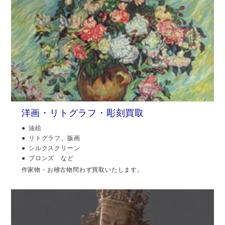
洋画・リトグラフ・彫刻買取
油絵
リトグラフ、版画
シルクスクリーン
ブロンズ など
作家物・お稽古物問わず買取いたします。