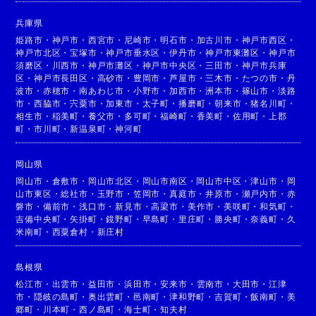
兵庫県
姫路市
・
神戸市
・
西宮市
・
尼崎市
・
明石市
・
加古川市
・
神戸市西区
・
神戸市北区
・
宝塚市
・
神戸市垂水区
・
伊丹市
・
神戸市東灘区
・
神戸市
須磨区
・
川西市
・
神戸市灘区
・
神戸市中央区
・
三田市
・
神戸市兵庫
区
・
神戸市長田区
・
高砂市
・
豊岡市
・
芦屋市
・
三木市
・
たつの市
・
丹
波市
・
赤穂市
・
南あわじ市
・
小野市
・
加西市
・
洲本市
・
篠山市
・
淡路
市
・
西脇市
・
宍粟市
・
加東市
・
太子町
・
播磨町
・
朝来市
・
猪名川町
・
相生市
・
稲美町
・
養父市
・
多可町
・
福崎町
・
香美町
・
佐用町
・
上郡
町
・
市川町
・
新温泉町
・
神河町
岡山県
岡山市
・
倉敷市
・
岡山市北区
・
岡山市南区
・
岡山市中区
・
津山市
・
岡
山市東区
・
総社市
・
玉野市
・
笠岡市
・
真庭市
・
井原市
・
瀬戸内市
・
赤
磐市
・
備前市
・
浅口市
・
新見市
・
高梁市
・
美作市
・
美咲町
・
和気町
・
吉備中央町
・
矢掛町
・
鏡野町
・
早島町
・
里庄町
・
勝央町
・
奈義町
・
久
米南町
・
西粟倉村
・
新庄村
島根県
松江市
・
出雲市
・
益田市
・
浜田市
・
安来市
・
雲南市
・
大田市
・
江津
市
・
隠岐の島町
・
奥出雲町
・
邑南町
・
津和野町
・
吉賀町
・
飯南町
・
美
郷町
・
川本町
・
西ノ島町
・
海士町
・
知夫村