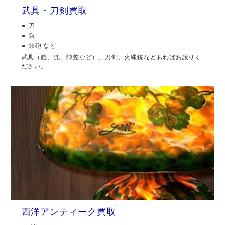
武具・刀剣買取
刀
鎧
鉄砲 など
武具（鎧、兜、陣笠など）、刀剣、火縄銃などあればお譲りく
ださい。
西洋アンティーク買取