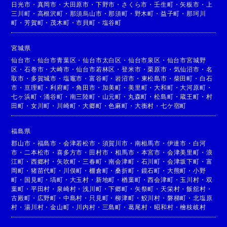
日光市
・
真岡市
・
大田原市
・
下野市
・
さくら市
・
壬生町
・
矢板市
・
上
三川町
・
高根沢町
・
那須烏山市
・
那須町
・
野木町
・
益子町
・
那珂川
町
・
芳賀町
・
茂木町
・
市貝町
・
塩谷町
宮城県
仙台市
・
仙台市青葉区
・
仙台市太白区
・
仙台市泉区
・
仙台市宮城野
区
・
石巻市
・
大崎市
・
仙台市若林区
・
登米市
・
栗原市
・
気仙沼市
・
名
取市
・
多賀城市
・
塩竈市
・
富谷町
・
岩沼市
・
東松島市
・
柴田町
・
白石
市
・
亘理町
・
利府町
・
角田市
・
加美町
・
美里町
・
大和町
・
大河原町
・
七ヶ浜町
・
涌谷町
・
南三陸町
・
山元町
・
丸森町
・
松島町
・
蔵王町
・
村
田町
・
女川町
・
川崎町
・
大郷町
・
色麻町
・
大衡村
・
七ケ宿町
福島県
郡山市
・
福島市
・
会津若松市
・
須賀川市
・
南相馬市
・
伊達市
・
白河
市
・
二本松市
・
喜多方市
・
田村市
・
相馬市
・
本宮市
・
会津美里町
・
浪
江町
・
西郷村
・
矢吹町
・
三春町
・
南会津町
・
石川町
・
会津坂下町
・
富
岡町
・
猪苗代町
・
川俣町
・
棚倉町
・
桑折町
・
鏡石町
・
大熊町
・
小野
町
・
国見町
・
塙町
・
大玉村
・
新地町
・
楢葉町
・
西会津町
・
玉川村
・
双
葉町
・
平田村
・
泉崎村
・
浅川町
・
下郷町
・
矢祭町
・
天栄村
・
飯舘村
・
古殿町
・
広野町
・
中島村
・
只見町
・
柳津町
・
鮫川村
・
磐梯町
・
北塩原
村
・
湯川村
・
金山町
・
川内村
・
三島町
・
葛尾村
・
昭和村
・
檜枝岐村