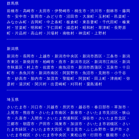
群馬県
前橋市
・
高崎市
・
太田市
・
伊勢崎市
・
桐生市
・
渋川市
・
館林市
・
藤岡
市
・
安中市
・
富岡市
・
みどり市
・
沼田市
・
大泉町
・
玉村町
・
邑楽町
・
みなかみ町
・
吉岡町
・
中之条町
・
板倉町
・
東吾妻町
・
千代田町
・
榛東
村
・
甘楽町
・
明和町
・
下仁田町
・
嬬恋村
・
昭和村
・
草津町
・
長野原
町
・
片品村
・
高山村
・
川場村
・
南牧村
・
神流町
・
上野村
新潟県
新潟市
・
長岡市
・
上越市
・
新潟市中央区
・
新潟市西区
・
三条市
・
新潟
市東区
・
新発田市
・
柏崎市
・
燕市
・
新潟市北区
・
新潟市江南区
・
新潟
市秋葉区
・
村上市
・
佐渡市
・
南魚沼市
・
新潟市西蒲区
・
五泉市
・
十日
町市
・
糸魚川市
・
新潟市南区
・
阿賀野市
・
魚沼市
・
見附市
・
小千谷
市
・
妙高市
・
胎内市
・
加茂市
・
聖籠町
・
阿賀町
・
田上町
・
津南町
・
弥
彦村
・
湯沢町
・
関川村
・
出雲崎町
・
刈羽村
・
粟島浦村
埼玉県
さいたま市
・
川口市
・
川越市
・
所沢市
・
越谷市
・
春日部市
・
草加市
・
上尾市
・
熊谷市
・
さいたま市南区
・
新座市
・
さいたま市見沼区
・
狭山
市
・
久喜市
・
入間市
・
さいたま市浦和区
・
深谷市
・
さいたま市北区
・
三郷市
・
朝霞市
・
戸田市
・
鴻巣市
・
加須市
・
さいたま市岩槻区
・
さい
たま市緑区
・
さいたま市大宮区
・
富士見市
・
ふじみ野市
・
坂戸市
・
さ
いたま市桜区
・
さいたま市中央区
・
東松山市
・
行田市
・
飯能市
・
さい