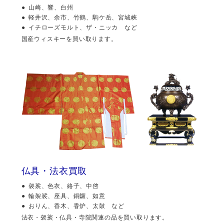
山崎、響、白州
軽井沢、余市、竹鶴、駒ケ岳、宮城峡
イチローズモルト、ザ・ニッカ など
国産ウィスキーを買い取ります。
仏具・法衣買取
袈裟、色衣、絡子、中啓
輪袈裟、座具、銅鑼、如意
おりん、香木、香炉、太鼓 など
法衣・袈裟・仏具・寺院関連の品を買い取ります。