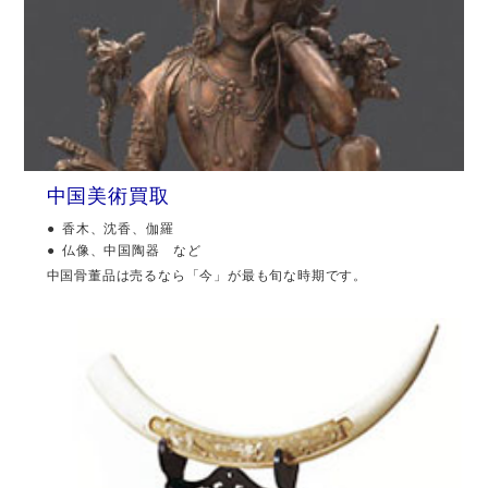
中国美術買取
香木、沈香、伽羅
仏像、中国陶器 など
中国骨董品は売るなら「今」が最も旬な時期です。