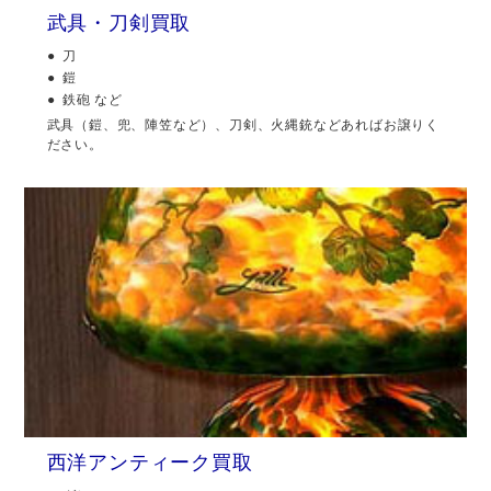
武具・刀剣買取
刀
鎧
鉄砲 など
武具（鎧、兜、陣笠など）、刀剣、火縄銃などあればお譲りく
ださい。
西洋アンティーク買取