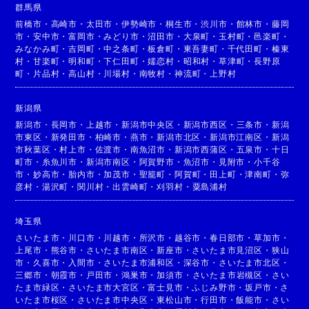
群馬県
前橋市
・
高崎市
・
太田市
・
伊勢崎市
・
桐生市
・
渋川市
・
館林市
・
藤岡
市
・
安中市
・
富岡市
・
みどり市
・
沼田市
・
大泉町
・
玉村町
・
邑楽町
・
みなかみ町
・
吉岡町
・
中之条町
・
板倉町
・
東吾妻町
・
千代田町
・
榛東
村
・
甘楽町
・
明和町
・
下仁田町
・
嬬恋村
・
昭和村
・
草津町
・
長野原
町
・
片品村
・
高山村
・
川場村
・
南牧村
・
神流町
・
上野村
新潟県
新潟市
・
長岡市
・
上越市
・
新潟市中央区
・
新潟市西区
・
三条市
・
新潟
市東区
・
新発田市
・
柏崎市
・
燕市
・
新潟市北区
・
新潟市江南区
・
新潟
市秋葉区
・
村上市
・
佐渡市
・
南魚沼市
・
新潟市西蒲区
・
五泉市
・
十日
町市
・
糸魚川市
・
新潟市南区
・
阿賀野市
・
魚沼市
・
見附市
・
小千谷
市
・
妙高市
・
胎内市
・
加茂市
・
聖籠町
・
阿賀町
・
田上町
・
津南町
・
弥
彦村
・
湯沢町
・
関川村
・
出雲崎町
・
刈羽村
・
粟島浦村
埼玉県
さいたま市
・
川口市
・
川越市
・
所沢市
・
越谷市
・
春日部市
・
草加市
・
上尾市
・
熊谷市
・
さいたま市南区
・
新座市
・
さいたま市見沼区
・
狭山
市
・
久喜市
・
入間市
・
さいたま市浦和区
・
深谷市
・
さいたま市北区
・
三郷市
・
朝霞市
・
戸田市
・
鴻巣市
・
加須市
・
さいたま市岩槻区
・
さい
たま市緑区
・
さいたま市大宮区
・
富士見市
・
ふじみ野市
・
坂戸市
・
さ
いたま市桜区
・
さいたま市中央区
・
東松山市
・
行田市
・
飯能市
・
さい