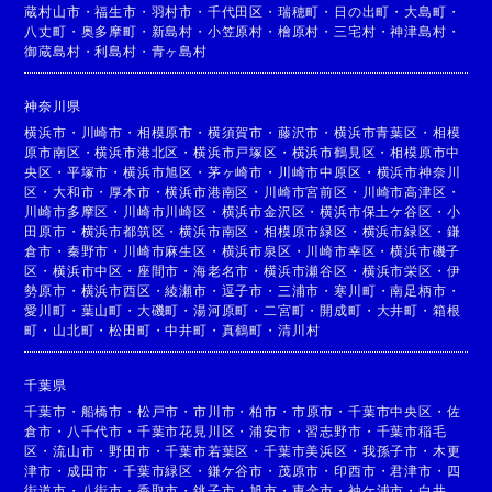
蔵村山市
・
福生市
・
羽村市
・
千代田区
・
瑞穂町
・
日の出町
・
大島町
・
八丈町
・
奥多摩町
・
新島村
・
小笠原村
・
檜原村
・
三宅村
・
神津島村
・
御蔵島村
・
利島村
・
青ヶ島村
神奈川県
横浜市
・
川崎市
・
相模原市
・
横須賀市
・
藤沢市
・
横浜市青葉区
・
相模
原市南区
・
横浜市港北区
・
横浜市戸塚区
・
横浜市鶴見区
・
相模原市中
央区
・
平塚市
・
横浜市旭区
・
茅ヶ崎市
・
川崎市中原区
・
横浜市神奈川
区
・
大和市
・
厚木市
・
横浜市港南区
・
川崎市宮前区
・
川崎市高津区
・
川崎市多摩区
・
川崎市川崎区
・
横浜市金沢区
・
横浜市保土ケ谷区
・
小
田原市
・
横浜市都筑区
・
横浜市南区
・
相模原市緑区
・
横浜市緑区
・
鎌
倉市
・
秦野市
・
川崎市麻生区
・
横浜市泉区
・
川崎市幸区
・
横浜市磯子
区
・
横浜市中区
・
座間市
・
海老名市
・
横浜市瀬谷区
・
横浜市栄区
・
伊
勢原市
・
横浜市西区
・
綾瀬市
・
逗子市
・
三浦市
・
寒川町
・
南足柄市
・
愛川町
・
葉山町
・
大磯町
・
湯河原町
・
二宮町
・
開成町
・
大井町
・
箱根
町
・
山北町
・
松田町
・
中井町
・
真鶴町
・
清川村
千葉県
千葉市
・
船橋市
・
松戸市
・
市川市
・
柏市
・
市原市
・
千葉市中央区
・
佐
倉市
・
八千代市
・
千葉市花見川区
・
浦安市
・
習志野市
・
千葉市稲毛
区
・
流山市
・
野田市
・
千葉市若葉区
・
千葉市美浜区
・
我孫子市
・
木更
津市
・
成田市
・
千葉市緑区
・
鎌ケ谷市
・
茂原市
・
印西市
・
君津市
・
四
街道市
・
八街市
・
香取市
・
銚子市
・
旭市
・
東金市
・
袖ケ浦市
・
白井