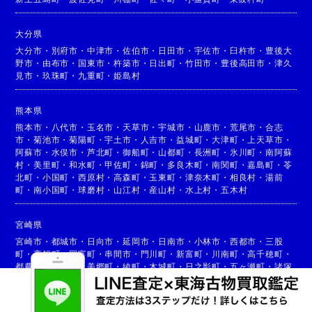
大分県
大分市
・
別府市
・
中津市
・
佐伯市
・
日田市
・
宇佐市
・
臼杵市
・
豊後大
野市
・
由布市
・
国東市
・
杵築市
・
日出町
・
竹田市
・
豊後高田市
・
津久
見市
・
玖珠町
・
九重町
・
姫島村
熊本県
熊本市
・
八代市
・
玉名市
・
天草市
・
宇城市
・
山鹿市
・
荒尾市
・
合志
市
・
菊池市
・
菊陽町
・
宇土市
・
人吉市
・
益城町
・
大津町
・
上天草市
・
阿蘇市
・
水俣市
・
芦北町
・
御船町
・
山都町
・
長洲町
・
氷川町
・
南阿蘇
村
・
美里町
・
和水町
・
甲佐町
・
錦町
・
多良木町
・
南関町
・
嘉島町
・
苓
北町
・
小国町
・
西原村
・
高森町
・
玉東町
・
津奈木町
・
相良村
・
湯前
町
・
南小国町
・
球磨村
・
山江村
・
産山村
・
水上村
・
五木村
宮崎県
宮崎市
・
都城市
・
日向市
・
延岡市
・
日南市
・
小林市
・
西都市
・
三股
町
・
高鍋町
・
国富町
・
串間市
・
門川町
・
新富町
・
川南町
・
高千穂町
・
都農町
・
高原町
・
美郷町
・
綾町
・
木城町
・
日之影町
・
五ヶ瀬町
・
諸塚
村
・
椎葉村
・
西米良村