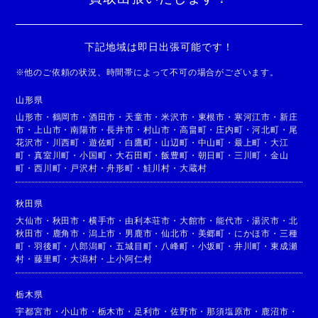
下記地域は即日出張可能です！
※
他のご依頼の状況、時間帯によって不可の場合がございます。
山形県
山形市
・
鶴岡市
・
酒田市
・
天童市
・
米沢市
・
東根市
・
寒河江市
・
新庄
市
・
上山市
・
南陽市
・
長井市
・
村山市
・
高畠町
・
庄内町
・
河北町
・
尾
花沢市
・
川西町
・
遊佐町
・
白鷹町
・
山辺町
・
中山町
・
最上町
・
大江
町
・
真室川町
・
小国町
・
大石田町
・
飯豊町
・
朝日町
・
三川町
・
金山
町
・
西川町
・
戸沢村
・
舟形町
・
鮭川村
・
大蔵村
秋田県
大仙市
・
秋田市
・
横手市
・
由利本荘市
・
大館市
・
能代市
・
湯沢市
・
北
秋田市
・
鹿角市
・
潟上市
・
男鹿市
・
仙北市
・
美郷町
・
にかほ市
・
三種
町
・
羽後町
・
八郎潟町
・
五城目町
・
八峰町
・
小坂町
・
井川町
・
東成瀬
村
・
藤里町
・
大潟村
・
上小阿仁村
栃木県
宇都宮市
・
小山市
・
栃木市
・
足利市
・
佐野市
・
那須塩原市
・
鹿沼市
・