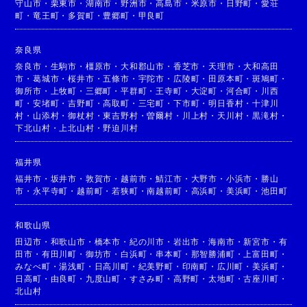
守山市
・
栗東市
・
湖南市
・
野洲市
・
高島市
・
米原市
・
日野町
・
愛荘
町
・
竜王町
・
多賀町
・
豊郷町
・
甲良町
奈良県
奈良市
・
生駒市
・
橿原市
・
大和郡山市
・
香芝市
・
天理市
・
大和高田
市
・
葛城市
・
桜井市
・
五條市
・
宇陀市
・
広陵町
・
田原本町
・
斑鳩町
・
御所市
・
上牧町
・
三郷町
・
平群町
・
王寺町
・
大淀町
・
河合町
・
川西
町
・
安堵町
・
吉野町
・
高取町
・
三宅町
・
下市町
・
明日香村
・
十津川
村
・
山添村
・
御杖村
・
東吉野村
・
曽爾村
・
川上村
・
天川村
・
黒滝村
・
下北山村
・
上北山村
・
野迫川村
福井県
福井市
・
坂井市
・
敦賀市
・
越前市
・
鯖江市
・
大野市
・
小浜市
・
勝山
市
・
永平寺町
・
越前町
・
若狭町
・
南越前町
・
高浜町
・
美浜町
・
池田町
和歌山県
田辺市
・
和歌山市
・
橋本市
・
紀の川市
・
岩出市
・
海南市
・
新宮市
・
有
田市
・
有田川町
・
御坊市
・
白浜町
・
串本町
・
那智勝浦町
・
上富田町
・
みなべ町
・
湯浅町
・
日高川町
・
紀美野町
・
印南町
・
広川町
・
美浜町
・
日高町
・
由良町
・
九度山町
・
すさみ町
・
高野町
・
太地町
・
古座川町
・
北山村