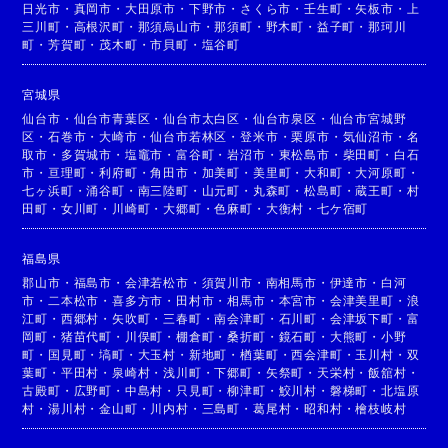
日光市
・
真岡市
・
大田原市
・
下野市
・
さくら市
・
壬生町
・
矢板市
・
上
三川町
・
高根沢町
・
那須烏山市
・
那須町
・
野木町
・
益子町
・
那珂川
町
・
芳賀町
・
茂木町
・
市貝町
・
塩谷町
宮城県
仙台市
・
仙台市青葉区
・
仙台市太白区
・
仙台市泉区
・
仙台市宮城野
区
・
石巻市
・
大崎市
・
仙台市若林区
・
登米市
・
栗原市
・
気仙沼市
・
名
取市
・
多賀城市
・
塩竈市
・
富谷町
・
岩沼市
・
東松島市
・
柴田町
・
白石
市
・
亘理町
・
利府町
・
角田市
・
加美町
・
美里町
・
大和町
・
大河原町
・
七ヶ浜町
・
涌谷町
・
南三陸町
・
山元町
・
丸森町
・
松島町
・
蔵王町
・
村
田町
・
女川町
・
川崎町
・
大郷町
・
色麻町
・
大衡村
・
七ケ宿町
福島県
郡山市
・
福島市
・
会津若松市
・
須賀川市
・
南相馬市
・
伊達市
・
白河
市
・
二本松市
・
喜多方市
・
田村市
・
相馬市
・
本宮市
・
会津美里町
・
浪
江町
・
西郷村
・
矢吹町
・
三春町
・
南会津町
・
石川町
・
会津坂下町
・
富
岡町
・
猪苗代町
・
川俣町
・
棚倉町
・
桑折町
・
鏡石町
・
大熊町
・
小野
町
・
国見町
・
塙町
・
大玉村
・
新地町
・
楢葉町
・
西会津町
・
玉川村
・
双
葉町
・
平田村
・
泉崎村
・
浅川町
・
下郷町
・
矢祭町
・
天栄村
・
飯舘村
・
古殿町
・
広野町
・
中島村
・
只見町
・
柳津町
・
鮫川村
・
磐梯町
・
北塩原
村
・
湯川村
・
金山町
・
川内村
・
三島町
・
葛尾村
・
昭和村
・
檜枝岐村