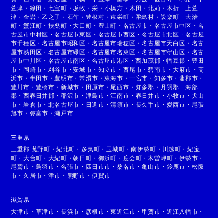
萱津
・
篠田
・
七宝町
・
坂牧
・
栄
・
小橋方
・
木田
・
北苅
・
木折
・
上萱
津
・
金岩
・
乙之子
・
石作
・
豊根村
・
東栄町
・
飛島村
・
設楽町
・
大治
町
・
蟹江町
・
扶桑町
・
大口町
・
豊山町
・
名古屋市
・
名古屋市中区
・
名
古屋市中村区
・
名古屋市東区
・
名古屋市西区
・
名古屋市北区
・
名古屋
市千種区
・
名古屋市昭和区
・
名古屋市瑞穂区
・
名古屋市天白区
・
名古
屋市熱田区
・
名古屋市緑区
・
名古屋市名東区
・
名古屋市守山区
・
名古
屋市中川区
・
名古屋市南区
・
名古屋市港区
・
西加茂郡
・
幡豆郡
・
豊田
市
・
岡崎市
・
刈谷市
・
安城市
・
知立市
・
西尾市
・
碧南市
・
大府市
・
高
浜市
・
半田市
・
豊明市
・
常滑市
・
東海市
・
一宮市
・
知多市
・
蒲郡市
・
豊川市
・
豊橋市
・
新城市
・
田原市
・
尾西市
・
知多郡
・
丹羽郡
・
海部
郡
・
西春日井郡
・
稲沢市
・
津島市
・
江南市
・
春日井市
・
小牧市
・
犬山
市
・
岩倉市
・
北名古屋市
・
日進市
・
清須市
・
長久手市
・
愛西市
・
尾張
旭市
・
弥富市
・
瀬戸市
三重県
三重郡 菰野町
・
紀北町
・
多気町
・
玉城町
・
南伊勢町
・
川越町
・
紀宝
町
・
大台町
・
大紀町
・
朝日町
・
御浜町
・
度会町
・
木曽岬町
・
伊勢市
・
尾鷲市
・
鳥羽市
・
名張市
・
四日市市
・
桑名市
・
亀山市
・
鈴鹿市
・
松阪
市
・
久居市
・
津市
・
熊野市
・
伊賀市
滋賀県
大津市
・
草津市
・
長浜市
・
彦根市
・
東近江市
・
甲賀市
・
近江八幡市
・