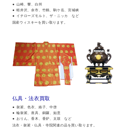
山崎、響、白州
軽井沢、余市、竹鶴、駒ケ岳、宮城峡
イチローズモルト、ザ・ニッカ など
国産ウィスキーを買い取ります。
仏具・法衣買取
袈裟、色衣、絡子、中啓
輪袈裟、座具、銅鑼、如意
おりん、香木、香炉、太鼓 など
法衣・袈裟・仏具・寺院関連の品を買い取ります。