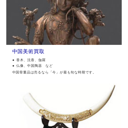
中国美術買取
香木、沈香、伽羅
仏像、中国陶器 など
中国骨董品は売るなら「今」が最も旬な時期です。