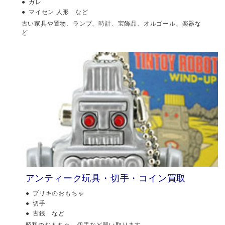
ガレ
マイセン 人形 など
古い家具や置物、ランプ、時計、宝飾品、オルゴール、楽器な
ど
アンティーク玩具・切手・コイン買取
ブリキのおもちゃ
切手
古銭 など
昭和のおもちゃ、切手など買い取ります。