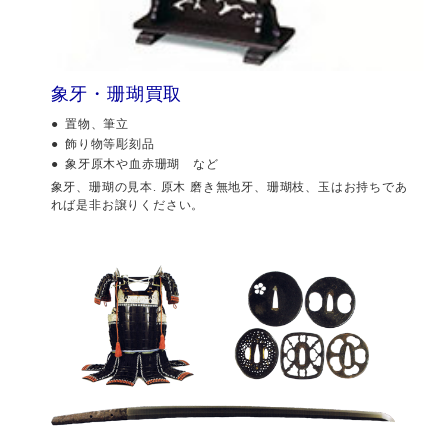
象牙・珊瑚買取
置物、筆立
飾り物等彫刻品
象牙原木や血赤珊瑚 など
象牙、珊瑚の見本. 原木 磨き無地牙、珊瑚枝、玉はお持ちであ
れば是非お譲りください。