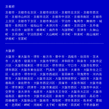
京都府
京都市
・
京都市右京区
・
京都市伏見区
・
京都市左京区
・
京都市西京
区
・
京都市山科区
・
京都市北区
・
京都市中京区
・
京都市南区
・
京都市
上京区
・
京都市下京区
・
京都市東山区
・
宇治市
・
亀岡市
・
舞鶴市
・
城
陽市
・
長岡京市
・
福知山市
・
木津川市
・
八幡市
・
京田辺市
・
京丹後
市
・
向日市
・
綾部市
・
精華町
・
南丹市
・
与謝野町
・
宮津市
・
久御山
町
・
京丹波町
・
宇治田原町
・
大山崎町
・
井手町
・
和束町
・
南山城村
・
伊根町
・
笠置町
大阪府
大阪市
・
東大阪市
・
堺市
・
枚方市
・
豊中市
・
高槻市
・
吹田市
・
茨木
市
・
八尾市
・
寝屋川市
・
大阪市平野区
・
岸和田市
・
和泉市
・
大阪市淀
川区
・
大阪市城東区
・
堺市北区
・
堺市堺区
・
守口市
・
大阪市生野区
・
堺市西区
・
大阪市東住吉区
・
門真市
・
箕面市
・
大東市
・
大阪市住之江
区
・
松原市
・
堺市中区
・
大阪市西成区
・
富田林市
・
羽曳野市
・
河内長
野市
・
大阪市鶴見区
・
大阪市北区
・
大阪市阿倍野区
・
池田市
・
大阪市
都島区
・
泉佐野市
・
大阪市西淀川区
・
貝塚市
・
大阪市旭区
・
大阪市港
区
・
堺市東区
・
摂津市
・
大阪市東成区
・
大阪市西区
・
大阪市中央区
・
交野市
・
泉大津市
・
柏原市
・
大阪市天王寺区
・
大阪市大正区
・
大阪市
福島区
・
藤井寺市
・
大阪市此花区
・
泉南市
・
大阪市浪速区
・
高石市
・
四條畷市
・
大阪狭山市
・
阪南市
・
熊取町
・
堺市美原区
・
島本町
・
豊能
町
・
忠岡町
・
岬町
・
河南町
・
太子町
・
能勢町
・
田尻町
・
千早赤阪村