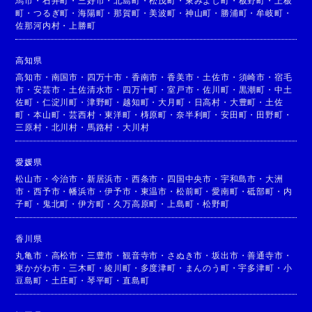
馬市
・
石井町
・
三好市
・
北島町
・
松茂町
・
東みよし町
・
板野町
・
上板
町
・
つるぎ町
・
海陽町
・
那賀町
・
美波町
・
神山町
・
勝浦町
・
牟岐町
・
佐那河内村
・
上勝町
高知県
高知市
・
南国市
・
四万十市
・
香南市
・
香美市
・
土佐市
・
須崎市
・
宿毛
市
・
安芸市
・
土佐清水市
・
四万十町
・
室戸市
・
佐川町
・
黒潮町
・
中土
佐町
・
仁淀川町
・
津野町
・
越知町
・
大月町
・
日高村
・
大豊町
・
土佐
町
・
本山町
・
芸西村
・
東洋町
・
梼原町
・
奈半利町
・
安田町
・
田野町
・
三原村
・
北川村
・
馬路村
・
大川村
愛媛県
松山市
・
今治市
・
新居浜市
・
西条市
・
四国中央市
・
宇和島市
・
大洲
市
・
西予市
・
幡浜市
・
伊予市
・
東温市
・
松前町
・
愛南町
・
砥部町
・
内
子町
・
鬼北町
・
伊方町
・
久万高原町
・
上島町
・
松野町
香川県
丸亀市
・
高松市
・
三豊市
・
観音寺市
・
さぬき市
・
坂出市
・
善通寺市
・
東かがわ市
・
三木町
・
綾川町
・
多度津町
・
まんのう町
・
宇多津町
・
小
豆島町
・
土庄町
・
琴平町
・
直島町