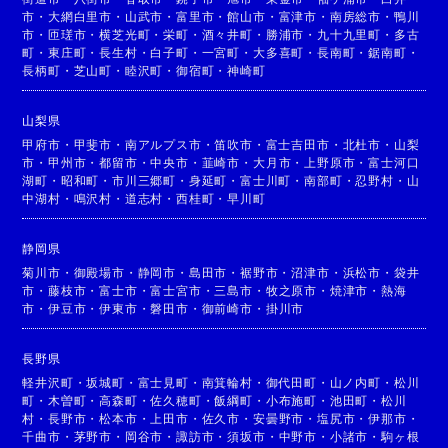
市
・
大網白里市
・
山武市
・
富里市
・
館山市
・
富津市
・
南房総市
・
鴨川
市
・
匝瑳市
・
横芝光町
・
栄町
・
酒々井町
・
勝浦市
・
九十九里町
・
多古
町
・
東庄町
・
長生村
・
白子町
・
一宮町
・
大多喜町
・
長南町
・
鋸南町
・
長柄町
・
芝山町
・
睦沢町
・
御宿町
・
神崎町
山梨県
甲府市
・
甲斐市
・
南アルプス市
・
笛吹市
・
富士吉田市
・
北杜市
・
山梨
市
・
甲州市
・
都留市
・
中央市
・
韮崎市
・
大月市
・
上野原市
・
富士河口
湖町
・
昭和町
・
市川三郷町
・
身延町
・
富士川町
・
南部町
・
忍野村
・
山
中湖村
・
鳴沢村
・
道志村
・
西桂町
・
早川町
静岡県
菊川市
・
御殿場市
・
静岡市
・
島田市
・
裾野市
・
沼津市
・
浜松市
・
袋井
市
・
藤枝市
・
富士市
・
富士宮市
・
三島市
・
牧之原市
・
焼津市
・
熱海
市
・
伊豆市
・
伊東市
・
磐田市
・
御前崎市
・
掛川市
長野県
軽井沢町
・
坂城町
・
富士見町
・
南箕輪村
・
御代田町
・
山ノ内町
・
松川
町
・
木曽町
・
高森町
・
佐久穂町
・
飯綱町
・
小布施町
・
池田町
・
松川
村
・
長野市
・
松本市
・
上田市
・
佐久市
・
安曇野市
・
塩尻市
・
伊那市
・
千曲市
・
茅野市
・
岡谷市
・
諏訪市
・
須坂市
・
中野市
・
小諸市
・
駒ヶ根