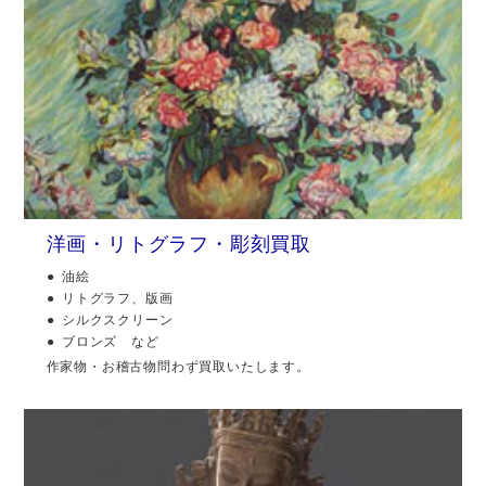
洋画・リトグラフ・彫刻買取
油絵
リトグラフ、版画
シルクスクリーン
ブロンズ など
作家物・お稽古物問わず買取いたします。