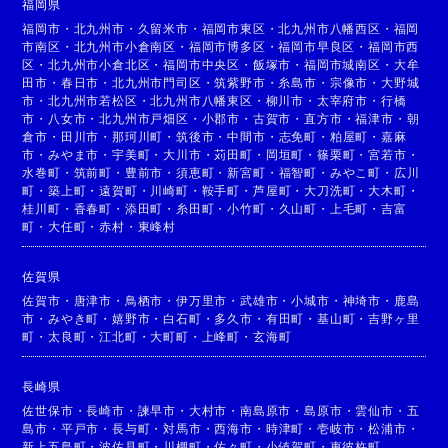
福岡県
福岡市
・
北九州市
・
久留米市
・
福岡市東区
・
北九州市八幡西区
・
福岡
市南区
・
北九州市小倉南区
・
福岡市博多区
・
福岡市早良区
・
福岡市西
区
・
北九州市小倉北区
・
福岡市中央区
・
飯塚市
・
福岡市城南区
・
大牟
田市
・
春日市
・
北九州市門司区
・
筑紫野市
・
糸島市
・
宗像市
・
大野城
市
・
北九州市若松区
・
北九州市八幡東区
・
柳川市
・
太宰府市
・
行橋
市
・
八女市
・
北九州市戸畑区
・
小郡市
・
古賀市
・
直方市
・
福津市
・
朝
倉市
・
田川市
・
那珂川町
・
筑後市
・
中間市
・
志免町
・
粕屋町
・
嘉麻
市
・
みやま市
・
宇美町
・
大川市
・
苅田町
・
岡垣町
・
篠栗町
・
宮若市
・
水巻町
・
筑前町
・
豊前市
・
須恵町
・
新宮町
・
福智町
・
みやこ町
・
広川
町
・
築上町
・
遠賀町
・
川崎町
・
鞍手町
・
芦屋町
・
大刀洗町
・
大木町
・
桂川町
・
香春町
・
添田町
・
糸田町
・
小竹町
・
久山町
・
上毛町
・
吉富
町
・
大任町
・
赤村
・
東峰村
佐賀県
佐賀市
・
唐津市
・
鳥栖市
・
伊万里市
・
武雄市
・
小城市
・
神埼市
・
鹿島
市
・
みやき町
・
嬉野市
・
白石町
・
多久市
・
有田町
・
基山町
・
吉野ヶ里
町
・
太良町
・
江北町
・
大町町
・
上峰町
・
玄海町
長崎県
佐世保市
・
長崎市
・
諫早市
・
大村市
・
南島原市
・
島原市
・
雲仙市
・
五
島市
・
平戸市
・
長与町
・
対馬市
・
西海市
・
時津町
・
壱岐市
・
松浦市
・
新上五島町
・
波佐見町
・
川棚町
・
佐々町
・
小値賀町
・
東彼杵町