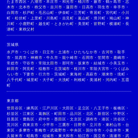
たま市西区
・
八潮市
・
本庄市
・
和光市
・
桶川市
・
蕨市
・
鶴ヶ島市
・
志
木市
・
北本市
・
秩父市
・
吉川市
・
蓮田市
・
日高市
・
羽生市
・
幸手市
・
白岡市
・
杉戸町
・
毛呂山町
・
伊奈町
・
三芳町
・
寄居町
・
宮代町
・
小川
町
・
松伏町
・
上里町
・
川島町
・
吉見町
・
嵐山町
・
滑川町
・
鳩山町
・
神
川町
・
小鹿野町
・
越生町
・
ときがわ町
・
美里町
・
皆野町
・
横瀬町
・
長
瀞町
・
東秩父村
茨城県
水戸市
・
つくば市
・
日立市
・
土浦市
・
ひたちなか市
・
古河市
・
取手
市
・
筑西市
・
神栖市
・
牛久市
・
龍ケ崎市
・
石岡市
・
笠間市
・
鹿嶋市
・
常総市
・
守谷市
・
常陸太田市
・
那珂市
・
坂東市
・
結城市
・
小美玉市
・
鉾田市
・
阿見町
・
稲敷市
・
北茨城市
・
桜川市
・
常陸大宮市
・
つくばみ
らい市
・
下妻市
・
行方市
・
茨城町
・
東海村
・
高萩市
・
潮来市
・
境町
・
八千代町
・
城里町
・
大子町
・
大洗町
・
利根町
・
美浦村
・
河内町
・
五霞
町
東京都
世田谷区
・
練馬区
・
江戸川区
・
大田区
・
足立区
・
八王子市
・
板橋区
・
杉並区
・
江東区
・
葛飾区
・
町田市
・
品川区
・
北区
・
新宿区
・
中野区
・
目黒区
・
豊島区
・
府中市
・
墨田区
・
文京区
・
調布市
・
港区
・
渋谷区
・
荒川区
・
西東京市
・
小平市
・
三鷹市
・
日野市
・
立川市
・
東村山市
・
台
東区
・
多摩市
・
青梅市
・
武蔵野市
・
中央区
・
国分寺市
・
小金井市
・
東
久留米市
・
昭島市
・
稲城市
・
東大和市
・
狛江市
・
国立市
・
清瀬市
・
武