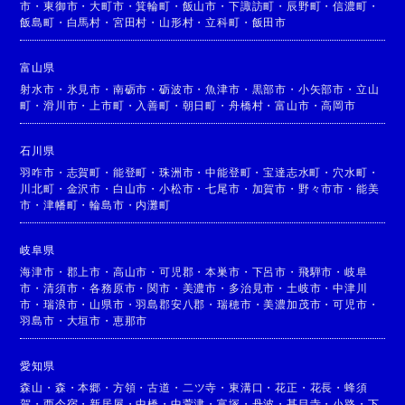
市
・
東御市
・
大町市
・
箕輪町
・
飯山市
・
下諏訪町
・
辰野町
・
信濃町
・
飯島町
・
白馬村
・
宮田村
・
山形村
・
立科町
・
飯田市
富山県
射水市
・
氷見市
・
南砺市
・
砺波市
・
魚津市
・
黒部市
・
小矢部市
・
立山
町
・
滑川市
・
上市町
・
入善町
・
朝日町
・
舟橋村
・
富山市
・
高岡市
石川県
羽咋市
・
志賀町
・
能登町
・
珠洲市
・
中能登町
・
宝達志水町
・
穴水町
・
川北町
・
金沢市
・
白山市
・
小松市
・
七尾市
・
加賀市
・
野々市市
・
能美
市
・
津幡町
・
輪島市
・
内灘町
岐阜県
海津市
・
郡上市
・
高山市
・
可児郡
・
本巣市
・
下呂市
・
飛騨市
・
岐阜
市
・
清須市
・
各務原市
・
関市
・
美濃市
・
多治見市
・
土岐市
・
中津川
市
・
瑞浪市
・
山県市
・
羽島郡安八郡
・
瑞穂市
・
美濃加茂市
・
可児市
・
羽島市
・
大垣市
・
恵那市
愛知県
森山
・
森
・
本郷
・
方領
・
古道
・
二ツ寺
・
東溝口
・
花正
・
花長
・
蜂須
賀
・
西今宿
・
新居屋
・
中橋
・
中萱津
・
富塚
・
丹波
・
甚目寺
・
小路
・
下