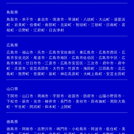
鳥取県
鳥取市
・
米子市
・
倉吉市
・
境港市
・
琴浦町
・
八頭町
・
大山町
・
湯梨浜
町
・
岩美町
・
伯耆町
・
南部町
・
北栄町
・
智頭町
・
三朝町
・
日南町
・
若
桜町
・
日野町
・
江府町
・
日吉津村
広島県
広島市
・
福山市
・
呉市
・
広島市安佐南区
・
東広島市
・
広島市西区
・
広
島市安佐北区
・
尾道市
・
広島市南区
・
広島市佐伯区
・
広島市中区
・
広
島市東区
・
廿日市市
・
三原市
・
広島市安芸区
・
三次市
・
府中市
・
府中
町
・
庄原市
・
安芸高田市
・
大竹市
・
竹原市
・
海田町
・
江田島市
・
北広
島町
・
熊野町
・
世羅町
・
坂町
・
神石高原町
・
大崎上島町
・
安芸太田町
山口県
下関市
・
山口市
・
周南市
・
宇部市
・
岩国市
・
防府市
・
山陽小野田市
・
下松市
・
萩市
・
光市
・
柳井市
・
長門市
・
美祢市
・
田布施町
・
周防大島
町
・
平生町
・
阿武町
・
和木町
・
上関町
徳島県
徳島市
・
阿南市
・
吉野川市
・
鳴門市
・
小松島市
・
阿波市
・
藍住町
・
美