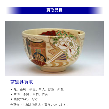
買取品目
茶道具買取
瓶、茶碗、茶釜、茶入、鉄瓶、銀瓶
水差、茶掛、茶杓、香合
棗(なつめ) など
作家物・お稽古物問わず買取いたします。