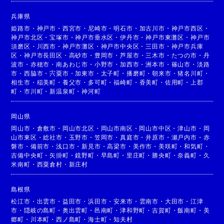
兵庫県
姫路市
・
神戸市
・
西宮市
・
尼崎市
・
明石市
・
加古川市
・
神戸市西区
・
神戸市北区
・
宝塚市
・
神戸市垂水区
・
伊丹市
・
神戸市東灘区
・
神戸市
須磨区
・
川西市
・
神戸市灘区
・
神戸市中央区
・
三田市
・
神戸市兵庫
区
・
神戸市長田区
・
高砂市
・
豊岡市
・
芦屋市
・
三木市
・
たつの市
・
丹
波市
・
赤穂市
・
南あわじ市
・
小野市
・
加西市
・
洲本市
・
篠山市
・
淡路
市
・
西脇市
・
宍粟市
・
加東市
・
太子町
・
播磨町
・
朝来市
・
猪名川町
・
相生市
・
稲美町
・
養父市
・
多可町
・
福崎町
・
香美町
・
佐用町
・
上郡
町
・
市川町
・
新温泉町
・
神河町
岡山県
岡山市
・
倉敷市
・
岡山市北区
・
岡山市南区
・
岡山市中区
・
津山市
・
岡
山市東区
・
総社市
・
玉野市
・
笠岡市
・
真庭市
・
井原市
・
瀬戸内市
・
赤
磐市
・
備前市
・
浅口市
・
新見市
・
高梁市
・
美作市
・
美咲町
・
和気町
・
吉備中央町
・
矢掛町
・
鏡野町
・
早島町
・
里庄町
・
勝央町
・
奈義町
・
久
米南町
・
西粟倉村
・
新庄村
島根県
松江市
・
出雲市
・
益田市
・
浜田市
・
安来市
・
雲南市
・
大田市
・
江津
市
・
隠岐の島町
・
奥出雲町
・
邑南町
・
津和野町
・
吉賀町
・
飯南町
・
美
郷町
・
川本町
・
西ノ島町
・
海士町
・
知夫村