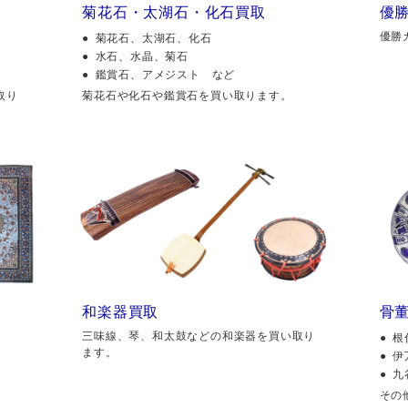
菊花石・太湖石・化石買取
優
優勝
菊花石、太湖石、化石
水石、水晶、菊石
鑑賞石、アメジスト など
取り
菊花石や化石や鑑賞石を買い取ります。
和楽器買取
骨
三味線、琴、和太鼓などの和楽器を買い取り
根
ます。
伊
九
その