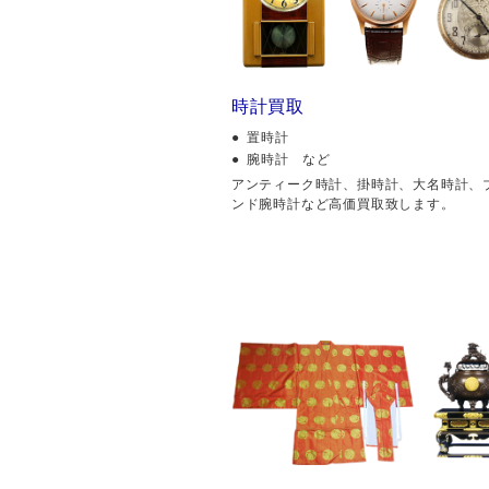
時計買取
置時計
腕時計 など
アンティーク時計、掛時計、大名時計、
ンド腕時計など高価買取致します。