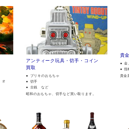
貴
アンティーク玩具・切手・コイン
金
買取
指
貴金
ブリキのおもちゃ
、オ
切手
古銭 など
昭和のおもちゃ、切手など買い取ります。