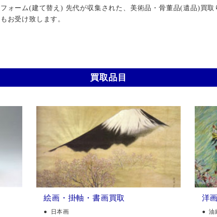
ォーム(建て替え) 先代が収集された、美術品・骨董品(遺品)買取
行もお受け致します。
買取品目
絵画・掛軸・書画買取
洋
日本画
油