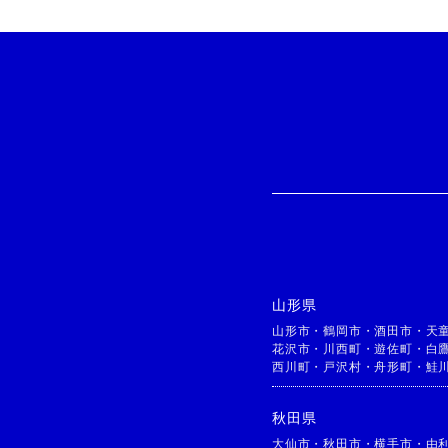
山形県
山形市
・
鶴岡市
・
酒田市
・
天
花沢市
・
川西町
・
遊佐町
・
白
西川町
・
戸沢村
・
舟形町
・
鮭
秋田県
大仙市
・
秋田市
・
横手市
・
由