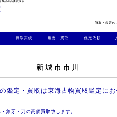
骨董品の高価買取店
買取・鑑定の
・買
よくある
取
鑑定依頼
質問
店舗案内
買取実績
鑑定・買取
鑑定依頼
新城市市川
品の鑑定・買取は東海古物買取鑑定にお
具・象牙・刀の高価買取致します。