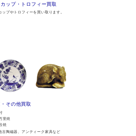
勝カップ・トロフィー買取
カップやトロフィーを買い取ります。
董・その他買取
付
万里焼
谷焼
他古陶磁器、アンティーク家具など