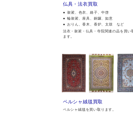
仏具・法衣買取
袈裟、色衣、絡子、中啓
輪袈裟、座具、銅鑼、如意
おりん、香木、香炉、太鼓 など
法衣・袈裟・仏具・寺院関連の品を買い
ます。
ペルシャ絨毯買取
ペルシャ絨毯を買い取ります。