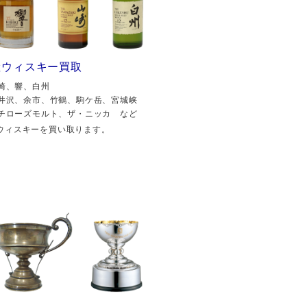
産ウィスキー買取
崎、響、白州
井沢、余市、竹鶴、駒ケ岳、宮城峡
チローズモルト、ザ・ニッカ など
ウィスキーを買い取ります。