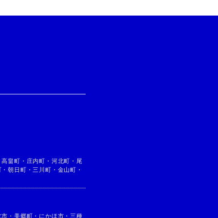
・
高畠町
・
庄内町
・
河北町
・
尾
町
・
朝日町
・
三川町
・
金山町
・
北市
・
美郷町
・
にかほ市
・
三種