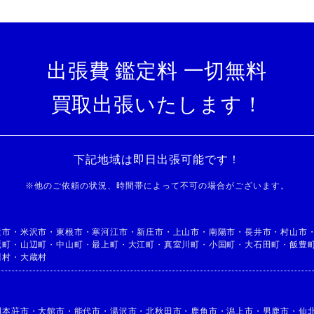
出張費 鑑定料 一切無料
買取出張いたします！
下記地域は即日出張可能です！
※
他のご依頼の状況、時間帯によって不可の場合がございます。
童市
・
米沢市
・
東根市
・
寒河江市
・
新庄市
・
上山市
・
南陽市
・
長井市
・
村山市
鷹町
・
山辺町
・
中山町
・
最上町
・
大江町
・
真室川町
・
小国町
・
大石田町
・
飯豊
川村
・
大蔵村
利本荘市
・
大館市
・
能代市
・
湯沢市
・
北秋田市
・
鹿角市
・
潟上市
・
男鹿市
・
仙