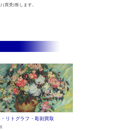
り(買受)致します。
画・リトグラフ・彫刻買取
絵