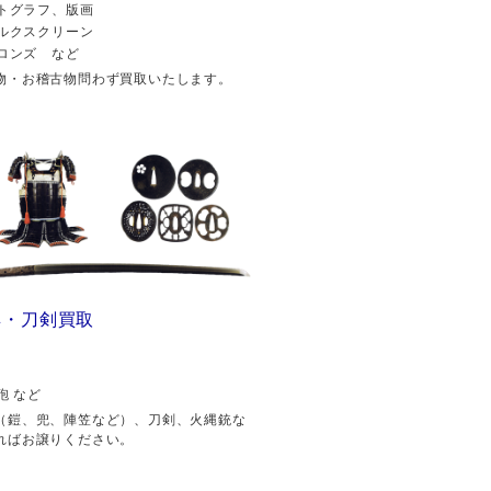
トグラフ、版画
ルクスクリーン
ロンズ など
物・お稽古物問わず買取いたします。
具・刀剣買取
砲 など
（鎧、兜、陣笠など）、刀剣、火縄銃な
ればお譲りください。