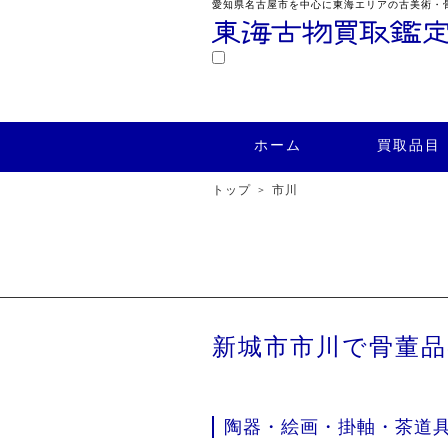
愛知県名古屋市を中心に東海エリアの古美術・
鑑定
ホーム
買取品目
買取実績
ホーム
買取品目
トップ
市川
新城市市川で骨董
陶器・絵画・掛軸・茶道