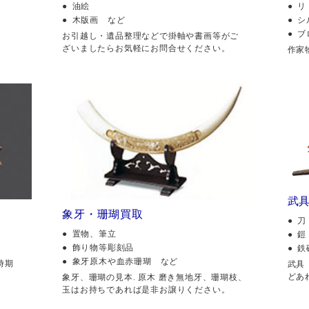
油絵
リ
木版画 など
シ
ブ
。
お引越し・遺品整理などで掛軸や書画等がご
ざいましたらお気軽にお問合せください。
作家
武
象牙・珊瑚買取
刀
置物、筆立
鎧
飾り物等彫刻品
鉄
象牙原木や血赤珊瑚 など
時期
武具
どあ
象牙、珊瑚の見本. 原木 磨き無地牙、珊瑚枝、
玉はお持ちであれば是非お譲りください。