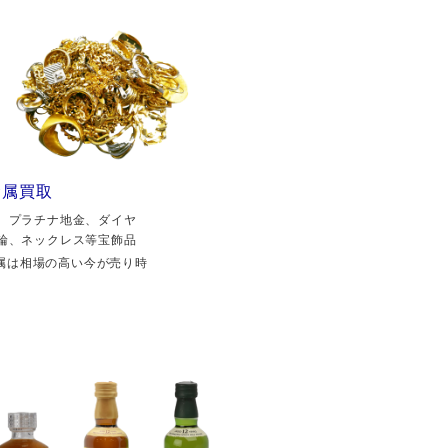
金属買取
、プラチナ地金、ダイヤ
輪、ネックレス等宝飾品
属は相場の高い今が売り時