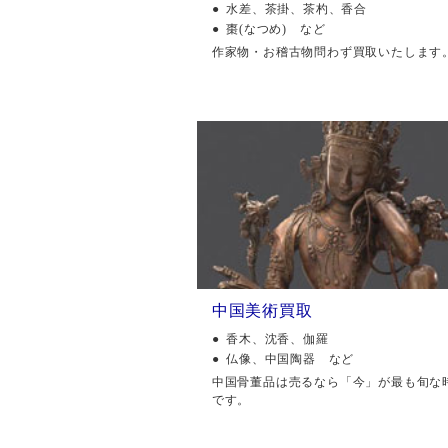
水差、茶掛、茶杓、香合
棗(なつめ) など
作家物・お稽古物問わず買取いたします
中国美術買取
香木、沈香、伽羅
仏像、中国陶器 など
中国骨董品は売るなら「今」が最も旬な
です。