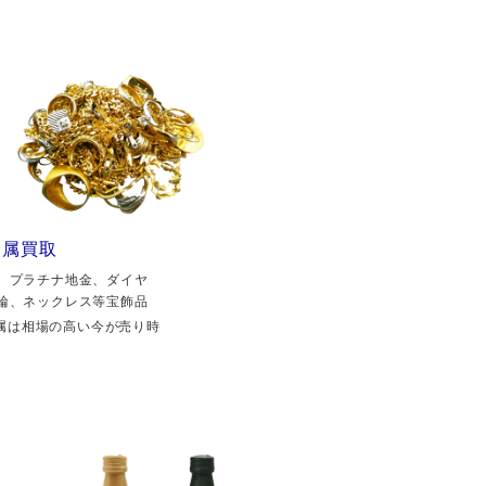
金属買取
、プラチナ地金、ダイヤ
輪、ネックレス等宝飾品
属は相場の高い今が売り時