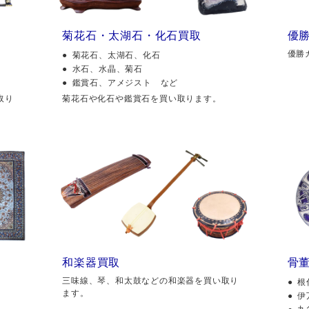
菊花石・太湖石・化石買取
優
優勝
菊花石、太湖石、化石
水石、水晶、菊石
鑑賞石、アメジスト など
取り
菊花石や化石や鑑賞石を買い取ります。
和楽器買取
骨
三味線、琴、和太鼓などの和楽器を買い取り
根
ます。
伊