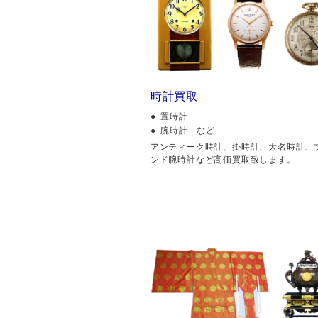
時計買取
置時計
腕時計 など
アンティーク時計、掛時計、大名時計、
ンド腕時計など高価買取致します。