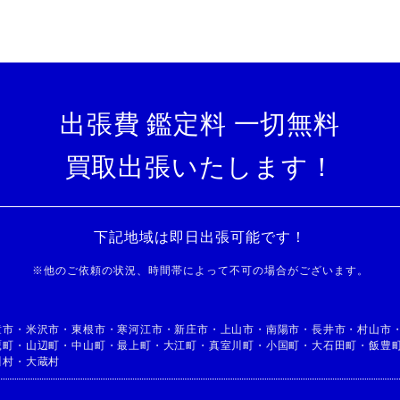
出張費 鑑定料 一切無料
買取出張いたします！
下記地域は即日出張可能です！
※
他のご依頼の状況、時間帯によって不可の場合がございます。
童市
・
米沢市
・
東根市
・
寒河江市
・
新庄市
・
上山市
・
南陽市
・
長井市
・
村山市
鷹町
・
山辺町
・
中山町
・
最上町
・
大江町
・
真室川町
・
小国町
・
大石田町
・
飯豊
川村
・
大蔵村