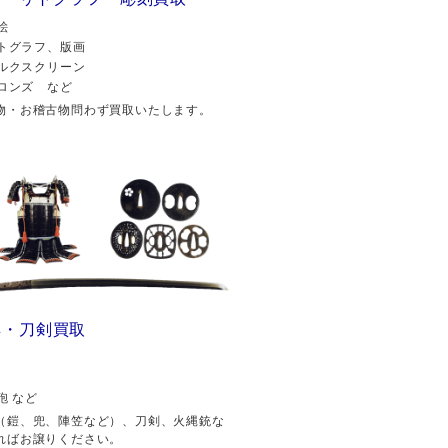
絵
トグラフ、版画
ルクスクリーン
ロンズ など
物・お稽古物問わず買取いたします。
具・刀剣買取
砲 など
（鎧、兜、陣笠など）、刀剣、火縄銃な
ればお譲りください。