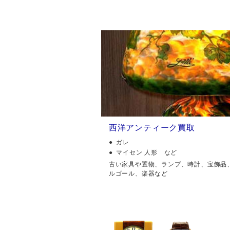
西洋アンティーク買取
ガレ
マイセン 人形 など
古い家具や置物、ランプ、時計、宝飾品
ルゴール、楽器など