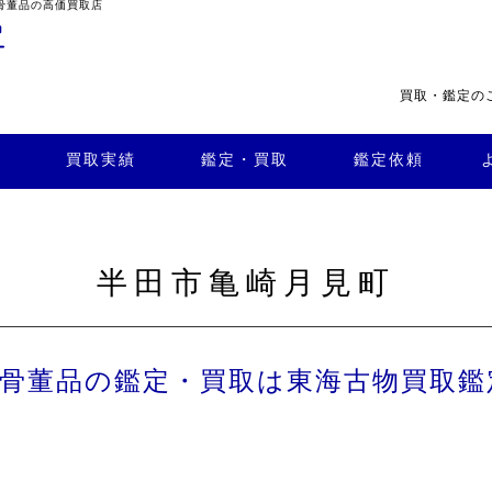
骨董品の高価買取店
買取・鑑定の
・買
よくある
取
鑑定依頼
質問
店舗案内
買取実績
鑑定・買取
鑑定依頼
半田市亀崎月見町
で骨董品の鑑定・買取は東海古物買取鑑