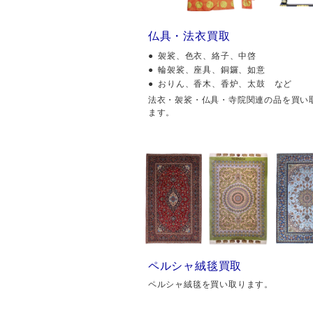
仏具・法衣買取
袈裟、色衣、絡子、中啓
輪袈裟、座具、銅鑼、如意
おりん、香木、香炉、太鼓 など
法衣・袈裟・仏具・寺院関連の品を買い
ます。
ペルシャ絨毯買取
ペルシャ絨毯を買い取ります。