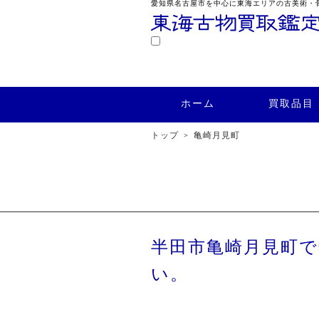
愛知県名古屋市を中心に東海エリアの古美術・
鑑定
ホーム
買取品目
買取実績
ホーム
買取品目
トップ
亀崎月見町
半田市亀崎月見町
い。