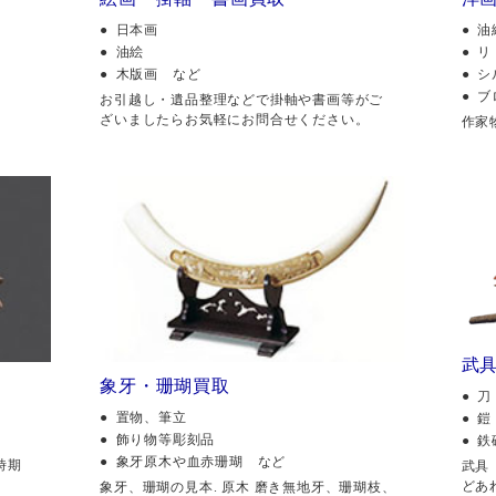
日本画
油
油絵
リ
木版画 など
シ
ブ
。
お引越し・遺品整理などで掛軸や書画等がご
ざいましたらお気軽にお問合せください。
作家
武
象牙・珊瑚買取
刀
置物、筆立
鎧
飾り物等彫刻品
鉄
象牙原木や血赤珊瑚 など
時期
武具
どあ
象牙、珊瑚の見本. 原木 磨き無地牙、珊瑚枝、