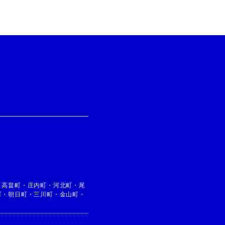
・
高畠町
・
庄内町
・
河北町
・
尾
町
・
朝日町
・
三川町
・
金山町
・