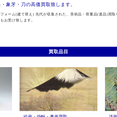
具・象牙・刀の高価買取致します。
ォーム(建て替え) 先代が収集された、美術品・骨董品(遺品)買取
行もお受け致します。
買取品目
絵画・掛軸・書画買取
洋