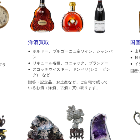
洋酒買取
国
ボルドー、ブルゴーニュ産ワイン、シャンパ
山
ン
軽
リキュール各種、コニャック、ブランデー
イ
ブラ
スコッチウイスキー、ドンペリ(シロ・ピン
国産
ク) など
贈答・記念品、お土産など、ご自宅で眠って
いるお酒（洋酒、古酒）買い取ります。