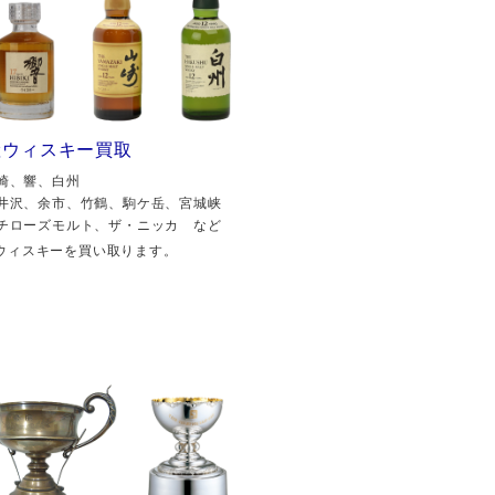
産ウィスキー買取
崎、響、白州
井沢、余市、竹鶴、駒ケ岳、宮城峡
チローズモルト、ザ・ニッカ など
ウィスキーを買い取ります。