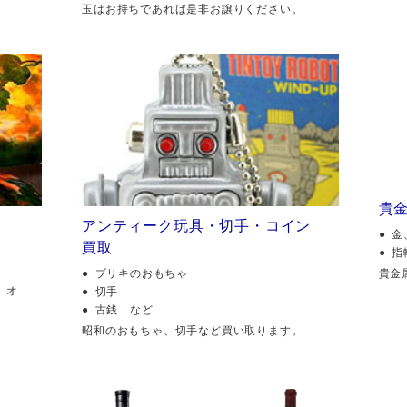
玉はお持ちであれば是非お譲りください。
貴
アンティーク玩具・切手・コイン
金
買取
指
貴金
ブリキのおもちゃ
、オ
切手
古銭 など
昭和のおもちゃ、切手など買い取ります。