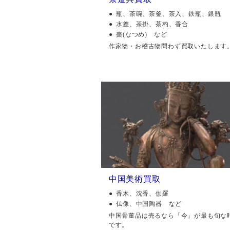
瓶、茶碗、茶釜、茶入、鉄瓶、銀瓶
水差、茶掛、茶杓、香合
棗(なつめ) など
作家物・お稽古物問わず買取いたします
中国美術買取
香木、沈香、伽羅
仏像、中国陶器 など
中国骨董品は売るなら「今」が最も旬な
です。