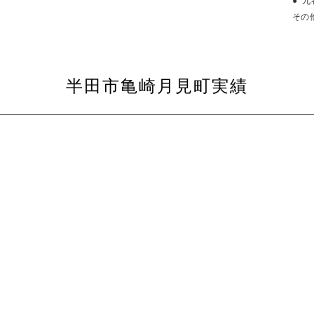
九
その
半田市亀崎月見町実績