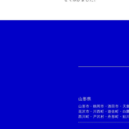
山形県
山形市
・
鶴岡市
・
酒田市
・
天
花沢市
・
川西町
・
遊佐町
・
白
西川町
・
戸沢村
・
舟形町
・
鮭