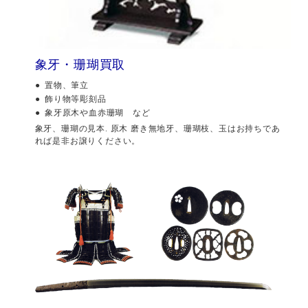
象牙・珊瑚買取
置物、筆立
飾り物等彫刻品
象牙原木や血赤珊瑚 など
象牙、珊瑚の見本. 原木 磨き無地牙、珊瑚枝、玉はお持ちであ
れば是非お譲りください。