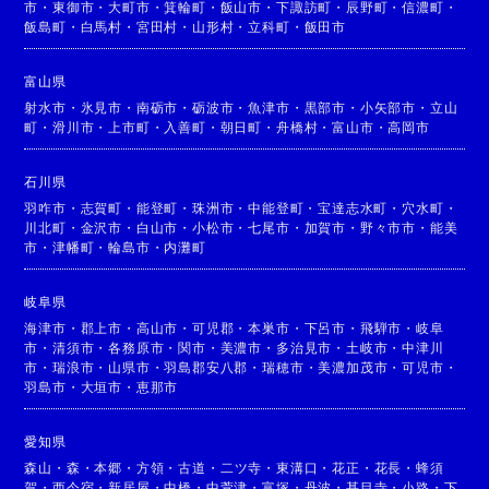
市
・
東御市
・
大町市
・
箕輪町
・
飯山市
・
下諏訪町
・
辰野町
・
信濃町
・
飯島町
・
白馬村
・
宮田村
・
山形村
・
立科町
・
飯田市
富山県
射水市
・
氷見市
・
南砺市
・
砺波市
・
魚津市
・
黒部市
・
小矢部市
・
立山
町
・
滑川市
・
上市町
・
入善町
・
朝日町
・
舟橋村
・
富山市
・
高岡市
石川県
羽咋市
・
志賀町
・
能登町
・
珠洲市
・
中能登町
・
宝達志水町
・
穴水町
・
川北町
・
金沢市
・
白山市
・
小松市
・
七尾市
・
加賀市
・
野々市市
・
能美
市
・
津幡町
・
輪島市
・
内灘町
岐阜県
海津市
・
郡上市
・
高山市
・
可児郡
・
本巣市
・
下呂市
・
飛騨市
・
岐阜
市
・
清須市
・
各務原市
・
関市
・
美濃市
・
多治見市
・
土岐市
・
中津川
市
・
瑞浪市
・
山県市
・
羽島郡安八郡
・
瑞穂市
・
美濃加茂市
・
可児市
・
羽島市
・
大垣市
・
恵那市
愛知県
森山
・
森
・
本郷
・
方領
・
古道
・
二ツ寺
・
東溝口
・
花正
・
花長
・
蜂須
賀
・
西今宿
・
新居屋
・
中橋
・
中萱津
・
富塚
・
丹波
・
甚目寺
・
小路
・
下