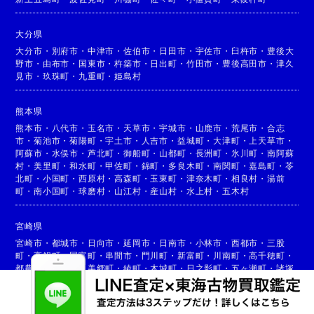
大分県
大分市
・
別府市
・
中津市
・
佐伯市
・
日田市
・
宇佐市
・
臼杵市
・
豊後大
野市
・
由布市
・
国東市
・
杵築市
・
日出町
・
竹田市
・
豊後高田市
・
津久
見市
・
玖珠町
・
九重町
・
姫島村
熊本県
熊本市
・
八代市
・
玉名市
・
天草市
・
宇城市
・
山鹿市
・
荒尾市
・
合志
市
・
菊池市
・
菊陽町
・
宇土市
・
人吉市
・
益城町
・
大津町
・
上天草市
・
阿蘇市
・
水俣市
・
芦北町
・
御船町
・
山都町
・
長洲町
・
氷川町
・
南阿蘇
村
・
美里町
・
和水町
・
甲佐町
・
錦町
・
多良木町
・
南関町
・
嘉島町
・
苓
北町
・
小国町
・
西原村
・
高森町
・
玉東町
・
津奈木町
・
相良村
・
湯前
町
・
南小国町
・
球磨村
・
山江村
・
産山村
・
水上村
・
五木村
宮崎県
宮崎市
・
都城市
・
日向市
・
延岡市
・
日南市
・
小林市
・
西都市
・
三股
町
・
高鍋町
・
国富町
・
串間市
・
門川町
・
新富町
・
川南町
・
高千穂町
・
都農町
・
高原町
・
美郷町
・
綾町
・
木城町
・
日之影町
・
五ヶ瀬町
・
諸塚
村
・
椎葉村
・
西米良村