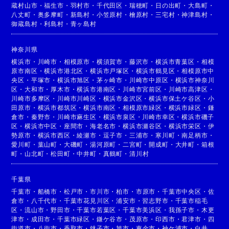
蔵村山市
・
福生市
・
羽村市
・
千代田区
・
瑞穂町
・
日の出町
・
大島町
・
八丈町
・
奥多摩町
・
新島村
・
小笠原村
・
檜原村
・
三宅村
・
神津島村
・
御蔵島村
・
利島村
・
青ヶ島村
神奈川県
横浜市
・
川崎市
・
相模原市
・
横須賀市
・
藤沢市
・
横浜市青葉区
・
相模
原市南区
・
横浜市港北区
・
横浜市戸塚区
・
横浜市鶴見区
・
相模原市中
央区
・
平塚市
・
横浜市旭区
・
茅ヶ崎市
・
川崎市中原区
・
横浜市神奈川
区
・
大和市
・
厚木市
・
横浜市港南区
・
川崎市宮前区
・
川崎市高津区
・
川崎市多摩区
・
川崎市川崎区
・
横浜市金沢区
・
横浜市保土ケ谷区
・
小
田原市
・
横浜市都筑区
・
横浜市南区
・
相模原市緑区
・
横浜市緑区
・
鎌
倉市
・
秦野市
・
川崎市麻生区
・
横浜市泉区
・
川崎市幸区
・
横浜市磯子
区
・
横浜市中区
・
座間市
・
海老名市
・
横浜市瀬谷区
・
横浜市栄区
・
伊
勢原市
・
横浜市西区
・
綾瀬市
・
逗子市
・
三浦市
・
寒川町
・
南足柄市
・
愛川町
・
葉山町
・
大磯町
・
湯河原町
・
二宮町
・
開成町
・
大井町
・
箱根
町
・
山北町
・
松田町
・
中井町
・
真鶴町
・
清川村
千葉県
千葉市
・
船橋市
・
松戸市
・
市川市
・
柏市
・
市原市
・
千葉市中央区
・
佐
倉市
・
八千代市
・
千葉市花見川区
・
浦安市
・
習志野市
・
千葉市稲毛
区
・
流山市
・
野田市
・
千葉市若葉区
・
千葉市美浜区
・
我孫子市
・
木更
津市
・
成田市
・
千葉市緑区
・
鎌ケ谷市
・
茂原市
・
印西市
・
君津市
・
四
街道市
・
八街市
・
香取市
・
銚子市
・
旭市
・
東金市
・
袖ケ浦市
・
白井