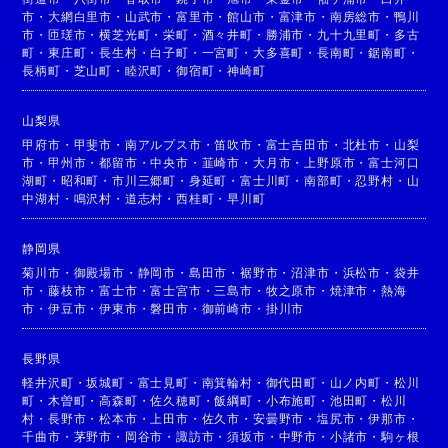
市
・
大網白里市
・
山武市
・
富里市
・
館山市
・
富津市
・
南房総市
・
鴨川
市
・
匝瑳市
・
横芝光町
・
栄町
・
酒々井町
・
勝浦市
・
九十九里町
・
多古
町
・
東庄町
・
長生村
・
白子町
・
一宮町
・
大多喜町
・
長南町
・
鋸南町
・
長柄町
・
芝山町
・
睦沢町
・
御宿町
・
神崎町
山梨県
甲府市
・
甲斐市
・
南アルプス市
・
笛吹市
・
富士吉田市
・
北杜市
・
山梨
市
・
甲州市
・
都留市
・
中央市
・
韮崎市
・
大月市
・
上野原市
・
富士河口
湖町
・
昭和町
・
市川三郷町
・
身延町
・
富士川町
・
南部町
・
忍野村
・
山
中湖村
・
鳴沢村
・
道志村
・
西桂町
・
早川町
静岡県
菊川市
・
御殿場市
・
静岡市
・
島田市
・
裾野市
・
沼津市
・
浜松市
・
袋井
市
・
藤枝市
・
富士市
・
富士宮市
・
三島市
・
牧之原市
・
焼津市
・
熱海
市
・
伊豆市
・
伊東市
・
磐田市
・
御前崎市
・
掛川市
長野県
軽井沢町
・
坂城町
・
富士見町
・
南箕輪村
・
御代田町
・
山ノ内町
・
松川
町
・
木曽町
・
高森町
・
佐久穂町
・
飯綱町
・
小布施町
・
池田町
・
松川
村
・
長野市
・
松本市
・
上田市
・
佐久市
・
安曇野市
・
塩尻市
・
伊那市
・
千曲市
・
茅野市
・
岡谷市
・
諏訪市
・
須坂市
・
中野市
・
小諸市
・
駒ヶ根