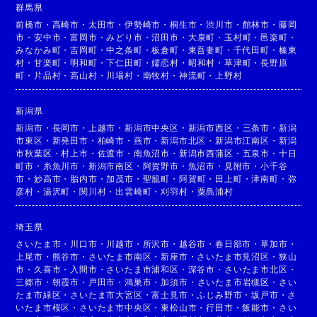
群馬県
前橋市
・
高崎市
・
太田市
・
伊勢崎市
・
桐生市
・
渋川市
・
館林市
・
藤岡
市
・
安中市
・
富岡市
・
みどり市
・
沼田市
・
大泉町
・
玉村町
・
邑楽町
・
みなかみ町
・
吉岡町
・
中之条町
・
板倉町
・
東吾妻町
・
千代田町
・
榛東
村
・
甘楽町
・
明和町
・
下仁田町
・
嬬恋村
・
昭和村
・
草津町
・
長野原
町
・
片品村
・
高山村
・
川場村
・
南牧村
・
神流町
・
上野村
新潟県
新潟市
・
長岡市
・
上越市
・
新潟市中央区
・
新潟市西区
・
三条市
・
新潟
市東区
・
新発田市
・
柏崎市
・
燕市
・
新潟市北区
・
新潟市江南区
・
新潟
市秋葉区
・
村上市
・
佐渡市
・
南魚沼市
・
新潟市西蒲区
・
五泉市
・
十日
町市
・
糸魚川市
・
新潟市南区
・
阿賀野市
・
魚沼市
・
見附市
・
小千谷
市
・
妙高市
・
胎内市
・
加茂市
・
聖籠町
・
阿賀町
・
田上町
・
津南町
・
弥
彦村
・
湯沢町
・
関川村
・
出雲崎町
・
刈羽村
・
粟島浦村
埼玉県
さいたま市
・
川口市
・
川越市
・
所沢市
・
越谷市
・
春日部市
・
草加市
・
上尾市
・
熊谷市
・
さいたま市南区
・
新座市
・
さいたま市見沼区
・
狭山
市
・
久喜市
・
入間市
・
さいたま市浦和区
・
深谷市
・
さいたま市北区
・
三郷市
・
朝霞市
・
戸田市
・
鴻巣市
・
加須市
・
さいたま市岩槻区
・
さい
たま市緑区
・
さいたま市大宮区
・
富士見市
・
ふじみ野市
・
坂戸市
・
さ
いたま市桜区
・
さいたま市中央区
・
東松山市
・
行田市
・
飯能市
・
さい