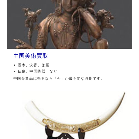
中国美術買取
香木、沈香、伽羅
仏像、中国陶器 など
中国骨董品は売るなら「今」が最も旬な時期です。