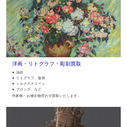
洋画・リトグラフ・彫刻買取
油絵
リトグラフ、版画
シルクスクリーン
ブロンズ など
作家物・お稽古物問わず買取いたします。