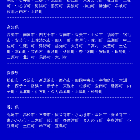
馬市
・
石井町
・
三好市
・
北島町
・
松茂町
・
東みよし町
・
板野町
・
上板
町
・
つるぎ町
・
海陽町
・
那賀町
・
美波町
・
神山町
・
勝浦町
・
牟岐町
・
佐那河内村
・
上勝町
高知県
高知市
・
南国市
・
四万十市
・
香南市
・
香美市
・
土佐市
・
須崎市
・
宿毛
市
・
安芸市
・
土佐清水市
・
四万十町
・
室戸市
・
佐川町
・
黒潮町
・
中土
佐町
・
仁淀川町
・
津野町
・
越知町
・
大月町
・
日高村
・
大豊町
・
土佐
町
・
本山町
・
芸西村
・
東洋町
・
梼原町
・
奈半利町
・
安田町
・
田野町
・
三原村
・
北川村
・
馬路村
・
大川村
愛媛県
松山市
・
今治市
・
新居浜市
・
西条市
・
四国中央市
・
宇和島市
・
大洲
市
・
西予市
・
幡浜市
・
伊予市
・
東温市
・
松前町
・
愛南町
・
砥部町
・
内
子町
・
鬼北町
・
伊方町
・
久万高原町
・
上島町
・
松野町
香川県
丸亀市
・
高松市
・
三豊市
・
観音寺市
・
さぬき市
・
坂出市
・
善通寺市
・
東かがわ市
・
三木町
・
綾川町
・
多度津町
・
まんのう町
・
宇多津町
・
小
豆島町
・
土庄町
・
琴平町
・
直島町