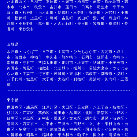
たま市西区
・
八潮市
・
本庄市
・
和光市
・
桶川市
・
蕨市
・
鶴ヶ島市
・
志
木市
・
北本市
・
秩父市
・
吉川市
・
蓮田市
・
日高市
・
羽生市
・
幸手市
・
白岡市
・
杉戸町
・
毛呂山町
・
伊奈町
・
三芳町
・
寄居町
・
宮代町
・
小川
町
・
松伏町
・
上里町
・
川島町
・
吉見町
・
嵐山町
・
滑川町
・
鳩山町
・
神
川町
・
小鹿野町
・
越生町
・
ときがわ町
・
美里町
・
皆野町
・
横瀬町
・
長
瀞町
・
東秩父村
茨城県
水戸市
・
つくば市
・
日立市
・
土浦市
・
ひたちなか市
・
古河市
・
取手
市
・
筑西市
・
神栖市
・
牛久市
・
龍ケ崎市
・
石岡市
・
笠間市
・
鹿嶋市
・
常総市
・
守谷市
・
常陸太田市
・
那珂市
・
坂東市
・
結城市
・
小美玉市
・
鉾田市
・
阿見町
・
稲敷市
・
北茨城市
・
桜川市
・
常陸大宮市
・
つくばみ
らい市
・
下妻市
・
行方市
・
茨城町
・
東海村
・
高萩市
・
潮来市
・
境町
・
八千代町
・
城里町
・
大子町
・
大洗町
・
利根町
・
美浦村
・
河内町
・
五霞
町
東京都
世田谷区
・
練馬区
・
江戸川区
・
大田区
・
足立区
・
八王子市
・
板橋区
・
杉並区
・
江東区
・
葛飾区
・
町田市
・
品川区
・
北区
・
新宿区
・
中野区
・
目黒区
・
豊島区
・
府中市
・
墨田区
・
文京区
・
調布市
・
港区
・
渋谷区
・
荒川区
・
西東京市
・
小平市
・
三鷹市
・
日野市
・
立川市
・
東村山市
・
台
東区
・
多摩市
・
青梅市
・
武蔵野市
・
中央区
・
国分寺市
・
小金井市
・
東
久留米市
・
昭島市
・
稲城市
・
東大和市
・
狛江市
・
国立市
・
清瀬市
・
武