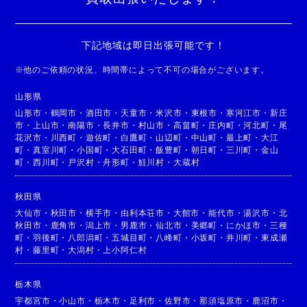
下記地域は即日出張可能です！
※
他のご依頼の状況、時間帯によって不可の場合がございます。
山形県
山形市
・
鶴岡市
・
酒田市
・
天童市
・
米沢市
・
東根市
・
寒河江市
・
新庄
市
・
上山市
・
南陽市
・
長井市
・
村山市
・
高畠町
・
庄内町
・
河北町
・
尾
花沢市
・
川西町
・
遊佐町
・
白鷹町
・
山辺町
・
中山町
・
最上町
・
大江
町
・
真室川町
・
小国町
・
大石田町
・
飯豊町
・
朝日町
・
三川町
・
金山
町
・
西川町
・
戸沢村
・
舟形町
・
鮭川村
・
大蔵村
秋田県
大仙市
・
秋田市
・
横手市
・
由利本荘市
・
大館市
・
能代市
・
湯沢市
・
北
秋田市
・
鹿角市
・
潟上市
・
男鹿市
・
仙北市
・
美郷町
・
にかほ市
・
三種
町
・
羽後町
・
八郎潟町
・
五城目町
・
八峰町
・
小坂町
・
井川町
・
東成瀬
村
・
藤里町
・
大潟村
・
上小阿仁村
栃木県
宇都宮市
・
小山市
・
栃木市
・
足利市
・
佐野市
・
那須塩原市
・
鹿沼市
・