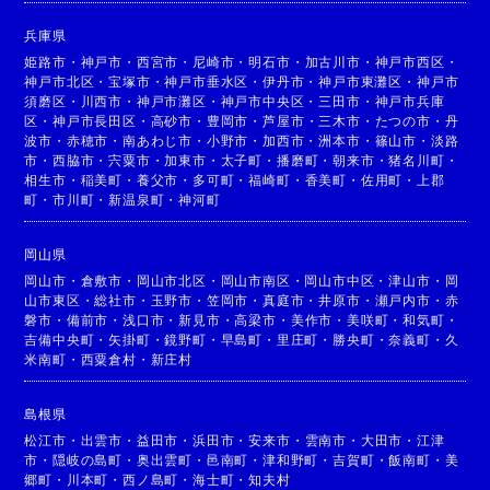
兵庫県
姫路市
・
神戸市
・
西宮市
・
尼崎市
・
明石市
・
加古川市
・
神戸市西区
・
神戸市北区
・
宝塚市
・
神戸市垂水区
・
伊丹市
・
神戸市東灘区
・
神戸市
須磨区
・
川西市
・
神戸市灘区
・
神戸市中央区
・
三田市
・
神戸市兵庫
区
・
神戸市長田区
・
高砂市
・
豊岡市
・
芦屋市
・
三木市
・
たつの市
・
丹
波市
・
赤穂市
・
南あわじ市
・
小野市
・
加西市
・
洲本市
・
篠山市
・
淡路
市
・
西脇市
・
宍粟市
・
加東市
・
太子町
・
播磨町
・
朝来市
・
猪名川町
・
相生市
・
稲美町
・
養父市
・
多可町
・
福崎町
・
香美町
・
佐用町
・
上郡
町
・
市川町
・
新温泉町
・
神河町
岡山県
岡山市
・
倉敷市
・
岡山市北区
・
岡山市南区
・
岡山市中区
・
津山市
・
岡
山市東区
・
総社市
・
玉野市
・
笠岡市
・
真庭市
・
井原市
・
瀬戸内市
・
赤
磐市
・
備前市
・
浅口市
・
新見市
・
高梁市
・
美作市
・
美咲町
・
和気町
・
吉備中央町
・
矢掛町
・
鏡野町
・
早島町
・
里庄町
・
勝央町
・
奈義町
・
久
米南町
・
西粟倉村
・
新庄村
島根県
松江市
・
出雲市
・
益田市
・
浜田市
・
安来市
・
雲南市
・
大田市
・
江津
市
・
隠岐の島町
・
奥出雲町
・
邑南町
・
津和野町
・
吉賀町
・
飯南町
・
美
郷町
・
川本町
・
西ノ島町
・
海士町
・
知夫村