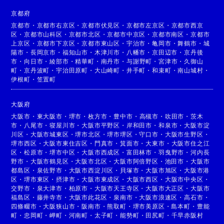
京都府
京都市
・
京都市右京区
・
京都市伏見区
・
京都市左京区
・
京都市西京
区
・
京都市山科区
・
京都市北区
・
京都市中京区
・
京都市南区
・
京都市
上京区
・
京都市下京区
・
京都市東山区
・
宇治市
・
亀岡市
・
舞鶴市
・
城
陽市
・
長岡京市
・
福知山市
・
木津川市
・
八幡市
・
京田辺市
・
京丹後
市
・
向日市
・
綾部市
・
精華町
・
南丹市
・
与謝野町
・
宮津市
・
久御山
町
・
京丹波町
・
宇治田原町
・
大山崎町
・
井手町
・
和束町
・
南山城村
・
伊根町
・
笠置町
大阪府
大阪市
・
東大阪市
・
堺市
・
枚方市
・
豊中市
・
高槻市
・
吹田市
・
茨木
市
・
八尾市
・
寝屋川市
・
大阪市平野区
・
岸和田市
・
和泉市
・
大阪市淀
川区
・
大阪市城東区
・
堺市北区
・
堺市堺区
・
守口市
・
大阪市生野区
・
堺市西区
・
大阪市東住吉区
・
門真市
・
箕面市
・
大東市
・
大阪市住之江
区
・
松原市
・
堺市中区
・
大阪市西成区
・
富田林市
・
羽曳野市
・
河内長
野市
・
大阪市鶴見区
・
大阪市北区
・
大阪市阿倍野区
・
池田市
・
大阪市
都島区
・
泉佐野市
・
大阪市西淀川区
・
貝塚市
・
大阪市旭区
・
大阪市港
区
・
堺市東区
・
摂津市
・
大阪市東成区
・
大阪市西区
・
大阪市中央区
・
交野市
・
泉大津市
・
柏原市
・
大阪市天王寺区
・
大阪市大正区
・
大阪市
福島区
・
藤井寺市
・
大阪市此花区
・
泉南市
・
大阪市浪速区
・
高石市
・
四條畷市
・
大阪狭山市
・
阪南市
・
熊取町
・
堺市美原区
・
島本町
・
豊能
町
・
忠岡町
・
岬町
・
河南町
・
太子町
・
能勢町
・
田尻町
・
千早赤阪村