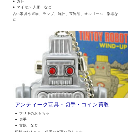
ガレ
マイセン 人形 など
古い家具や置物、ランプ、時計、宝飾品、オルゴール、楽器な
ど
アンティーク玩具・切手・コイン買取
ブリキのおもちゃ
切手
古銭 など
昭和のおもちゃ、切手など買い取ります。