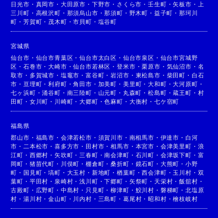
日光市
・
真岡市
・
大田原市
・
下野市
・
さくら市
・
壬生町
・
矢板市
・
上
三川町
・
高根沢町
・
那須烏山市
・
那須町
・
野木町
・
益子町
・
那珂川
町
・
芳賀町
・
茂木町
・
市貝町
・
塩谷町
宮城県
仙台市
・
仙台市青葉区
・
仙台市太白区
・
仙台市泉区
・
仙台市宮城野
区
・
石巻市
・
大崎市
・
仙台市若林区
・
登米市
・
栗原市
・
気仙沼市
・
名
取市
・
多賀城市
・
塩竈市
・
富谷町
・
岩沼市
・
東松島市
・
柴田町
・
白石
市
・
亘理町
・
利府町
・
角田市
・
加美町
・
美里町
・
大和町
・
大河原町
・
七ヶ浜町
・
涌谷町
・
南三陸町
・
山元町
・
丸森町
・
松島町
・
蔵王町
・
村
田町
・
女川町
・
川崎町
・
大郷町
・
色麻町
・
大衡村
・
七ケ宿町
福島県
郡山市
・
福島市
・
会津若松市
・
須賀川市
・
南相馬市
・
伊達市
・
白河
市
・
二本松市
・
喜多方市
・
田村市
・
相馬市
・
本宮市
・
会津美里町
・
浪
江町
・
西郷村
・
矢吹町
・
三春町
・
南会津町
・
石川町
・
会津坂下町
・
富
岡町
・
猪苗代町
・
川俣町
・
棚倉町
・
桑折町
・
鏡石町
・
大熊町
・
小野
町
・
国見町
・
塙町
・
大玉村
・
新地町
・
楢葉町
・
西会津町
・
玉川村
・
双
葉町
・
平田村
・
泉崎村
・
浅川町
・
下郷町
・
矢祭町
・
天栄村
・
飯舘村
・
古殿町
・
広野町
・
中島村
・
只見町
・
柳津町
・
鮫川村
・
磐梯町
・
北塩原
村
・
湯川村
・
金山町
・
川内村
・
三島町
・
葛尾村
・
昭和村
・
檜枝岐村