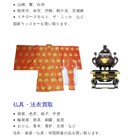
山崎、響、白州
軽井沢、余市、竹鶴、駒ケ岳、宮城峡
イチローズモルト、ザ・ニッカ など
国産ウィスキーを買い取ります。
仏具・法衣買取
袈裟、色衣、絡子、中啓
輪袈裟、座具、銅鑼、如意
おりん、香木、香炉、太鼓 など
法衣・袈裟・仏具・寺院関連の品を買い取ります。