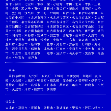
萱津
・
篠田
・
七宝町
・
坂牧
・
栄
・
小橋方
・
木田
・
北苅
・
木折
・
上萱
津
・
金岩
・
乙之子
・
石作
・
豊根村
・
東栄町
・
飛島村
・
設楽町
・
大治
町
・
蟹江町
・
扶桑町
・
大口町
・
豊山町
・
名古屋市
・
名古屋市中区
・
名
古屋市中村区
・
名古屋市東区
・
名古屋市西区
・
名古屋市北区
・
名古屋
市千種区
・
名古屋市昭和区
・
名古屋市瑞穂区
・
名古屋市天白区
・
名古
屋市熱田区
・
名古屋市緑区
・
名古屋市名東区
・
名古屋市守山区
・
名古
屋市中川区
・
名古屋市南区
・
名古屋市港区
・
西加茂郡
・
幡豆郡
・
豊田
市
・
岡崎市
・
刈谷市
・
安城市
・
知立市
・
西尾市
・
碧南市
・
大府市
・
高
浜市
・
半田市
・
豊明市
・
常滑市
・
東海市
・
一宮市
・
知多市
・
蒲郡市
・
豊川市
・
豊橋市
・
新城市
・
田原市
・
尾西市
・
知多郡
・
丹羽郡
・
海部
郡
・
西春日井郡
・
稲沢市
・
津島市
・
江南市
・
春日井市
・
小牧市
・
犬山
市
・
岩倉市
・
北名古屋市
・
日進市
・
清須市
・
長久手市
・
愛西市
・
尾張
旭市
・
弥富市
・
瀬戸市
三重県
三重郡 菰野町
・
紀北町
・
多気町
・
玉城町
・
南伊勢町
・
川越町
・
紀宝
町
・
大台町
・
大紀町
・
朝日町
・
御浜町
・
度会町
・
木曽岬町
・
伊勢市
・
尾鷲市
・
鳥羽市
・
名張市
・
四日市市
・
桑名市
・
亀山市
・
鈴鹿市
・
松阪
市
・
久居市
・
津市
・
熊野市
・
伊賀市
滋賀県
大津市
・
草津市
・
長浜市
・
彦根市
・
東近江市
・
甲賀市
・
近江八幡市
・