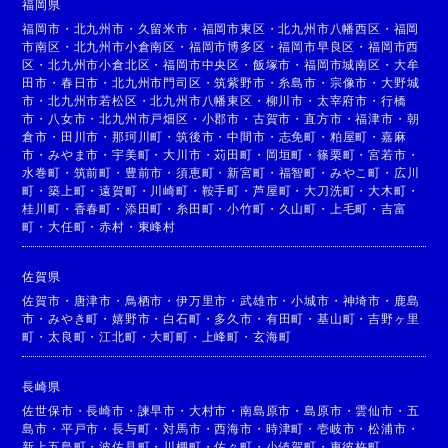
福岡県
福岡市
・
北九州市
・
久留米市
・
福岡市東区
・
北九州市八幡西区
・
福岡
市南区
・
北九州市小倉南区
・
福岡市博多区
・
福岡市早良区
・
福岡市西
区
・
北九州市小倉北区
・
福岡市中央区
・
飯塚市
・
福岡市城南区
・
大牟
田市
・
春日市
・
北九州市門司区
・
筑紫野市
・
糸島市
・
宗像市
・
大野城
市
・
北九州市若松区
・
北九州市八幡東区
・
柳川市
・
太宰府市
・
行橋
市
・
八女市
・
北九州市戸畑区
・
小郡市
・
古賀市
・
直方市
・
福津市
・
朝
倉市
・
田川市
・
那珂川町
・
筑後市
・
中間市
・
志免町
・
粕屋町
・
嘉麻
市
・
みやま市
・
宇美町
・
大川市
・
苅田町
・
岡垣町
・
篠栗町
・
宮若市
・
水巻町
・
筑前町
・
豊前市
・
須恵町
・
新宮町
・
福智町
・
みやこ町
・
広川
町
・
築上町
・
遠賀町
・
川崎町
・
鞍手町
・
芦屋町
・
大刀洗町
・
大木町
・
桂川町
・
香春町
・
添田町
・
糸田町
・
小竹町
・
久山町
・
上毛町
・
吉富
町
・
大任町
・
赤村
・
東峰村
佐賀県
佐賀市
・
唐津市
・
鳥栖市
・
伊万里市
・
武雄市
・
小城市
・
神埼市
・
鹿島
市
・
みやき町
・
嬉野市
・
白石町
・
多久市
・
有田町
・
基山町
・
吉野ヶ里
町
・
太良町
・
江北町
・
大町町
・
上峰町
・
玄海町
長崎県
佐世保市
・
長崎市
・
諫早市
・
大村市
・
南島原市
・
島原市
・
雲仙市
・
五
島市
・
平戸市
・
長与町
・
対馬市
・
西海市
・
時津町
・
壱岐市
・
松浦市
・
新上五島町
・
波佐見町
・
川棚町
・
佐々町
・
小値賀町
・
東彼杵町