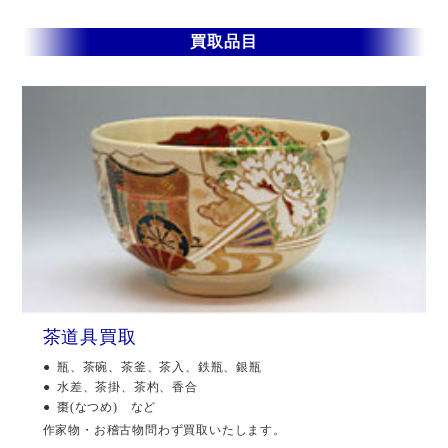
買取品目
茶道具買取
瓶、茶碗、茶釜、茶入、鉄瓶、銀瓶
水差、茶掛、茶杓、香合
棗(なつめ) など
作家物・お稽古物問わず買取いたします。