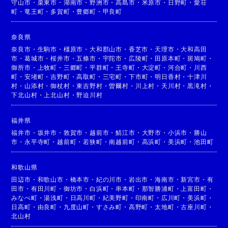
守山市
・
栗東市
・
湖南市
・
野洲市
・
高島市
・
米原市
・
日野町
・
愛荘
町
・
竜王町
・
多賀町
・
豊郷町
・
甲良町
奈良県
奈良市
・
生駒市
・
橿原市
・
大和郡山市
・
香芝市
・
天理市
・
大和高田
市
・
葛城市
・
桜井市
・
五條市
・
宇陀市
・
広陵町
・
田原本町
・
斑鳩町
・
御所市
・
上牧町
・
三郷町
・
平群町
・
王寺町
・
大淀町
・
河合町
・
川西
町
・
安堵町
・
吉野町
・
高取町
・
三宅町
・
下市町
・
明日香村
・
十津川
村
・
山添村
・
御杖村
・
東吉野村
・
曽爾村
・
川上村
・
天川村
・
黒滝村
・
下北山村
・
上北山村
・
野迫川村
福井県
福井市
・
坂井市
・
敦賀市
・
越前市
・
鯖江市
・
大野市
・
小浜市
・
勝山
市
・
永平寺町
・
越前町
・
若狭町
・
南越前町
・
高浜町
・
美浜町
・
池田町
和歌山県
田辺市
・
和歌山市
・
橋本市
・
紀の川市
・
岩出市
・
海南市
・
新宮市
・
有
田市
・
有田川町
・
御坊市
・
白浜町
・
串本町
・
那智勝浦町
・
上富田町
・
みなべ町
・
湯浅町
・
日高川町
・
紀美野町
・
印南町
・
広川町
・
美浜町
・
日高町
・
由良町
・
九度山町
・
すさみ町
・
高野町
・
太地町
・
古座川町
・
北山村