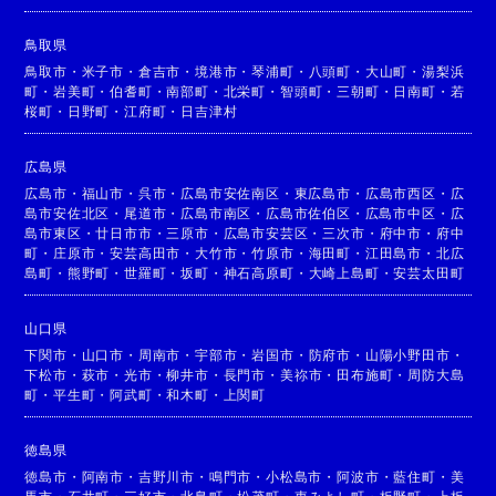
鳥取県
鳥取市
・
米子市
・
倉吉市
・
境港市
・
琴浦町
・
八頭町
・
大山町
・
湯梨浜
町
・
岩美町
・
伯耆町
・
南部町
・
北栄町
・
智頭町
・
三朝町
・
日南町
・
若
桜町
・
日野町
・
江府町
・
日吉津村
広島県
広島市
・
福山市
・
呉市
・
広島市安佐南区
・
東広島市
・
広島市西区
・
広
島市安佐北区
・
尾道市
・
広島市南区
・
広島市佐伯区
・
広島市中区
・
広
島市東区
・
廿日市市
・
三原市
・
広島市安芸区
・
三次市
・
府中市
・
府中
町
・
庄原市
・
安芸高田市
・
大竹市
・
竹原市
・
海田町
・
江田島市
・
北広
島町
・
熊野町
・
世羅町
・
坂町
・
神石高原町
・
大崎上島町
・
安芸太田町
山口県
下関市
・
山口市
・
周南市
・
宇部市
・
岩国市
・
防府市
・
山陽小野田市
・
下松市
・
萩市
・
光市
・
柳井市
・
長門市
・
美祢市
・
田布施町
・
周防大島
町
・
平生町
・
阿武町
・
和木町
・
上関町
徳島県
徳島市
・
阿南市
・
吉野川市
・
鳴門市
・
小松島市
・
阿波市
・
藍住町
・
美