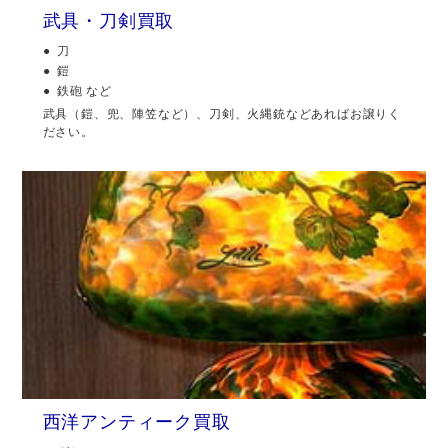
武具・刀剣買取
刀
鎧
鉄砲 など
武具（鎧、兜、陣笠など）、刀剣、火縄銃などあればお譲りく
ださい。
西洋アンティーク買取